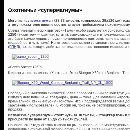
Охотничьи «супермагнумы»
Могучие «
супермагнумы
» (28-33 джоуля, компрессор 29х120 мм) то
этому показателю вполне соответствуют требованиям к охотничьем
Среди пневматических винтовок «Гамо» особо выделяется основоположн
1250
» («хантер» — охотник, кстати), выпускающийся и в полимерном лож
это были самые мощные пружинно-поршневые винтовки, ныне пальма п
(подробности чуть ниже). На которые еще можно установить регулируе
(ГПНД)
, позволяющую добиться оптимального соотношения мощности-т
«Gamo Socom 1250»
Широко известны клоны «Хантера». Это «Stoeger-X50» и «Benjamin Trail
Последний объективно считается более проработанным по конструкции, 
Имидж у него повыше «Стоеджера», цена — тоже. Для компании «Кросм
премиальной, как «Лексус» у «Тойоты». Что и подтверждается весьма 
зарубежных пользователей. В России он, похоже, не сертифицирован, хо
продаже.
Испанские супермагнумы стоят чуть за 30 тысяч, «Стоеджер Х50» в
приобрести по цене от 15 до 25 тысяч рублей.
Наконец, 2017 году «Гамо» вывела на рынок совершенно монструозные 
оснащенные фирменной газовой пружиной IGT и, по данным производит