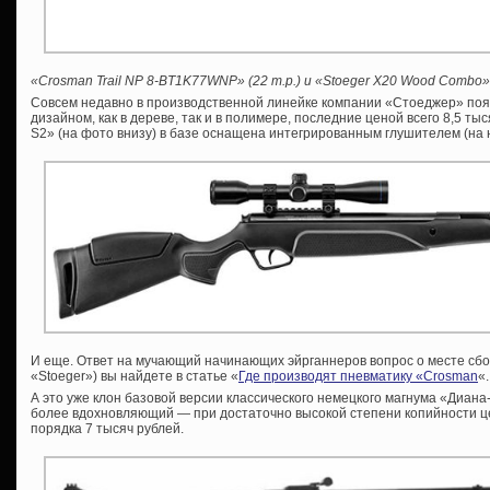
«Crosman Trail NP 8-BT1K77WNP» (22 т.р.) и «Stoeger X20 Wood Combo» 
Совсем недавно в производственной линейке компании «Стоеджер» поя
дизайном, как в дереве, так и в полимере, последние ценой всего 8,5 ты
S2» (на фото внизу) в базе оснащена интегрированным глушителем (на 
И еще. Ответ на мучающий начинающих эйрганнеров вопрос о месте сборк
«Stoeger») вы найдете в статье «
Где производят пневматику «Crosman
«.
А это уже клон базовой версии классического немецкого магнума «Диан
более вдохновляющий — при достаточно высокой степени копийности це
порядка 7 тысяч рублей.