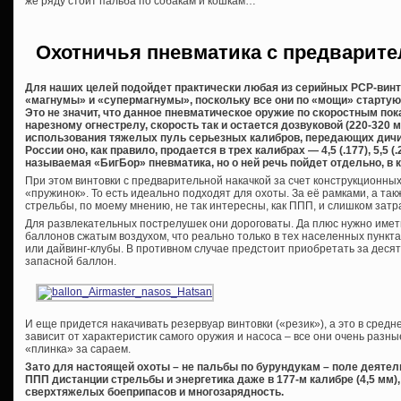
же ряду стоит пальба по собакам и кошкам…
Охотничья пневматика с предварите
Для наших целей подойдет практически любая из серийных PCP-винто
«магнумы» и «супермагнумы», поскольку все они по «мощи» стартуют
Это не значит, что данное пневматическое оружие по скоростным по
нарезному огнестрелу, скорость так и остается дозвуковой (220-320 
использования тяжелых пуль серьезных калибров, передающих дичи
России оно, как правило, продается в трех калибрах — 4,5 (.177), 5,5 (.
называемая «БигБор» пневматика, но о ней речь пойдет отдельно, в к
При этом винтовки с предварительной накачкой за счет конструкционны
«пружинок». То есть идеально подходят для охоты. За её рамками, а та
стрельбы, по моему мнению, не так интересны, как ППП, и слишком затр
Для развлекательных пострелушек они дороговаты. Да плюс нужно имет
баллонов сжатым воздухом, что реально только в тех населенных пункт
или дайвинг-клубы. В противном случае предстоит приобретать за десят
запасной баллон.
И еще придется накачивать резервуар винтовки («резик»), а это в средне
зависит от характеристик самого оружия и насоса – все они очень разн
«плинка» за сараем.
Зато для настоящей охоты – не пальбы по бурундукам – поле деяте
ППП дистанции стрельбы и энергетика даже в 177-м калибре (4,5 мм
сверхтяжелых боеприпасов и многозарядность.