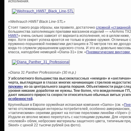
исполнения.
«Weihrauch HW97 Black Line-STL»
Стоят такого рода образы, как правило, достаточно
сложной «стаканной
большинства заполняющих прилавки магазинов изделий — «AirArms TX20
HW97
» очень сильно зависит от варианта исполнения, но в целом ниже, 
евро. Хотя секрет успеха кроется не только в уровне оружия. Отличные
пружинно-поршневой пневматики дистанциях в 70 метров тех же дроздов
когда-то служили украшением царского стола. И это из довольно массов
класса, наподобие немецкой «Diana-31» (см. «
Пневматические винтовки
«Diana 31 Panther Professional» (30 т.р.)
У абсолютного большинства высококлассных «немцев» и «англичан»
черта, выглядящая в глазах многих начинающих стрелков недостат
пружин»
из-за центрального зацепа поршня. Объективности ради след
уровня никакие доработки не нужны. Тем более, что вожделенные ГП
дают никакого прироста скорости относительно обычных витых уси
особенностей
.
Крупнейшая в Европе оружейная испанская компания «Gamo» (см. «
Пне
четко отслеживающая интересы потребителей, особенно американских,
«тактическими» сериями держит на потоке переломки линейки «Viper» (
Издали их вполне можно перепутать с настоящими ружьями. Для «пре
«полевой» облик, неброские материалы защитного цвета, типичным пре
Skeet» с ценой 22 тысячи рублей (на фото).