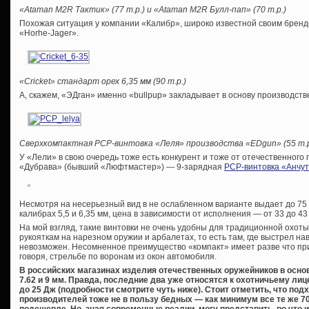
«Ataman M2R Тактик» (77 т.р.) и «Ataman M2R Булл-пап» (70 т.р.)
Похожая ситуация у компании «Калибр», широко известной своим брендо
«Horhe-Jager».
«Cricket» стандарт орех 6,35 мм (90 т.р.)
А, скажем, «ЭДган» именно «bullpup» закладывает в основу производств
Сверхкомпактная
PCP-винтовка «Леля» производства «
EDgun» (55 т.р
У «Лели» в свою очередь тоже есть конкурент и тоже от отечественного
«Дубрава» (бывший «Люфтмастер») — 9-зарядная
PCP-винтовка «Анчут
Несмотря на несерьезный вид в не ослабленном варианте выдает до 75 
калибрах 5,5 и 6,35 мм, цена в зависимости от исполнения — от 33 до 43
На мой взгляд, такие винтовки не очень удобны для традиционной охоты
рукояткам на нарезном оружии и арбалетах, то есть там, где выстрел на
невозможен. Несомненное преимущество «компакт» имеет разве что пр
говоря, стрельбе по воронам из окон автомобиля.
В российских магазинах изделия отечественных оружейников в основно
7.62 и 9 мм. Правда, последние два уже относятся к охотничьему 
до 25 Дж (подробности смотрите чуть ниже). Стоит отметить, что по
производителей тоже не в пользу бедных — как минимум все те же 70
подешевле. Но, зная современные реалии, могу представить, во что 