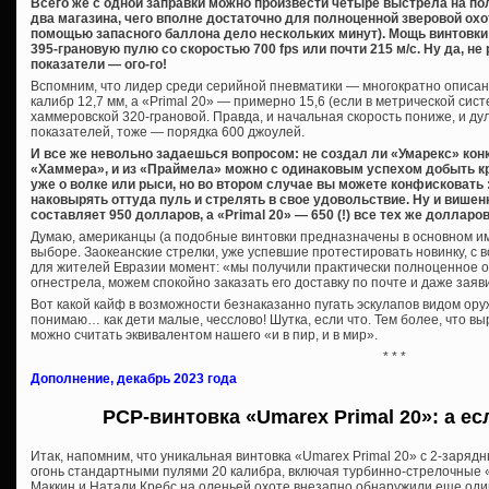
Всего же с одной заправки можно произвести четыре выстрела на по
два магазина, чего вполне достаточно для полноценной зверовой охо
помощью запасного баллона дело нескольких минут). Мощь винтовки
395-грановую пулю со скоростью 700 fps или почти 215 м/с. Ну да, не
показатели — ого-го!
Вспомним, что лидер среди серийной пневматики — многократно описа
калибр 12,7 мм, а «Primal 20» — примерно 15,6 (если в метрической сис
хаммеровской 320-грановой. Правда, и начальная скорость пониже, и ду
показателей, тоже — порядка 600 джоулей.
И все же невольно задаешься вопросом: не создал ли «Умарекс» кон
«Хаммера», и из «Праймела» можно с одинаковым успехом добыть кр
уже о волке или рыси, но во втором случае вы можете конфисковать :
наковырять оттуда пуль и стрелять в свое удовольствие. Ну и више
составляет 950 долларов, а «Primal 20» — 650 (!) все тех же долларов
Думаю, американцы (а подобные винтовки предназначены в основном име
выборе. Заокеанские стрелки, уже успевшие протестировать новинку, с
для жителей Евразии момент: «мы получили практически полноценное ох
огнестрела, можем спокойно заказать его доставку по почте и даже заяви
Вот какой кайф в возможности безнаказанно пугать эскулапов видом оруж
понимаю… как дети малые, чесслово! Шутка, если что. Тем более, что выр
можно считать эквивалентом нашего «и в пир, и в мир».
* * *
Дополнение, декабрь 2023 года
PCP-винтовка «Umarex Primal 20»: а е
Итак, напомним, что уникальная винтовка «Umarex Primal 20» с 2-заря
огонь стандартными пулями 20 калибра, включая турбинно-стрелочные «
Маккин и Натали Кребс на оленьей охоте внезапно обнаружили еще оди