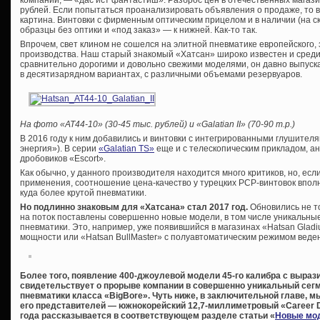
рублей. Если попытаться проанализировать объявления о продаже, то
картина. Винтовки с фирменным оптическим прицелом и в наличии (на ск
образцы без оптики и «под заказ» — к нижней. Как-то так.
Впрочем, свет клином не сошелся на элитной пневматике европейского, 
производства. Наш старый знакомый «Хатсан» широко известен и среди
сравнительно дорогими и довольно свежими моделями, он давно выпускае
в десятизарядном вариантах, с различными объемами резервуаров.
На фото «
AT44-10» (30-45 тыс. рублей) и «
Galatian
II» (70-90 т.р.)
В 2016 году к ним добавились и винтовки с интегрированными глушител
энергия»). В серии
«Galatian TS»
еще и с телескопическим прикладом, а
дробовиков «Escort».
Как обычно, у данного производителя находится много критиков, но, ес
применения, соотношение цена-качество у турецких PCP-винтовок вполн
куда более крутой пневматики.
Но подлинно знаковым для «Хатсана» стал 2017 год.
Обновились не т
на поток поставлены совершенно новые модели, в том числе уникальны
пневматики. Это, например, уже появившийся в магазинах «Hatsan Gladiu
мощности или «Hatsan BullMaster» с полуавтоматическим режимом веден
Более того, появление 400-джоулевой модели 45-го калибра с выраз
свидетельствует о прорыве компании в совершенно уникальный сег
пневматики класса «BigBore». Чуть ниже, в заключительной главе, м
его представителей — южнокорейский 12,7-миллиметровый «Career Dr
года рассказывается в соответствующем разделе статьи «
Новые мод