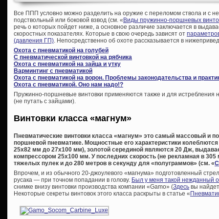
Все ППП условно можно разделить на оружие с переломом ствола и с 
подствольный или боковой взвод (см. «
Виды пружинно-поршневых винто
речь о которых пойдет ниже, а основное различие заключается в выдава
скоростных показателях. Которые в свою очередь зависят от
параметров
(давления ГП)
. Непосредственно об охоте рассказывается в нижепривед
Охота с пневматикой на голубей
С пневматической винтовкой на рябчика
Охота с пневматикой на зайца и утку
Варминтинг с пневматикой
Охота с пневматикой на ворон. Проблемы законодательства и практи
Охота с пневматикой. Оно нам надо!?
Пружинно-поршневые винтовки применяются также и для истребления не
(не путать с зайцами).
Винтовки класса «магнум»
Пневматические винтовки класса «магнум» это самый массовый и по
поршневой пневматике. Мощностные его характеристики колеблются 
25х82 мм до 27х100 мм), золотой серединой являются 20 Дж, выда
компрессором 25х100 мм. У последних скорость (не рекламная в 305 м
тяжелых пулек и до 280 метров в секунду для «полуграммов» (см. «
С
Впрочем, и из обычного 20-джоулевого «магнума» подготовленный стрел
русака — при точном попадании в голову.
Был у меня такой нежданный 
снимке внизу винтовки производства компании «Gamo» (
Здесь
вы найдет
Некоторые секреты винтовок этого класса раскрыты в статье «
Пневматик