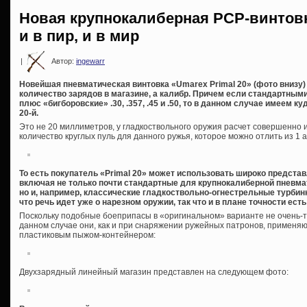
Новая крупнокалиберная PCP-винтовка
и в пир, и в мир
|
Автор:
ingewarr
Новейшая пневматическая винтовка «Umarex Primal 20» (фото внизу)
количество зарядов в магазине, а калибр. Причем если стандартными 
плюс «бигборовские» .30, .357, .45 и .50, то в данном случае имеем
20-й.
Это не 20 миллиметров, у гладкоствольного оружия расчет совершенно 
количество круглых пуль для данного ружья, которое можно отлить из 1 ан
То есть покупатель «Primal 20» может использовать широко предста
включая не только почти стандартные для крупнокалиберной пневм
но и, например, классические гладкоствольно-огнестрельные турби
что речь идет уже о нарезном оружии, так что и в плане точности ест
Поскольку подобные боеприпасы в «оригинальном» варианте не очень-т
данном случае они, как и при снаряжении ружейных патронов, применяют
пластиковым пыжом-контейнером:
Двухзарядный линейный магазин представлен на следующем фото: