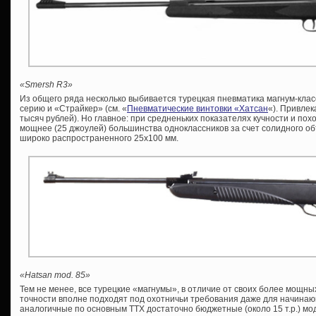
«Smersh R3»
Из общего ряда несколько выбивается турецкая пневматика магнум-клас
серию и «Страйкер» (см. «
Пневматические винтовки «Хатсан
«). Привлек
тысяч рублей). Но главное: при средненьких показателях кучности и п
мощнее (25 джоулей) большинства одноклассников за счет солидного о
широко распространенного 25х100 мм.
«Hatsan mod. 85»
Тем не менее, все турецкие «магнумы», в отличие от своих более мощны
точности вполне подходят под охотничьи требования даже для начинаю
аналогичные по основным ТТХ достаточно бюджетные (около 15 т.р.) мо