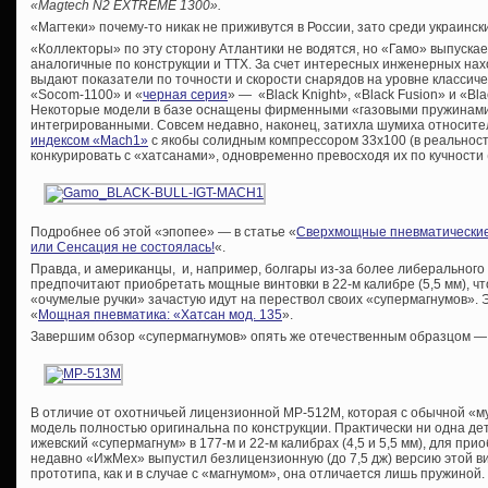
«Magtech N2 EXTREME 1300».
«Магтеки» почему-то никак не приживутся в России, зато среди украинс
«Коллекторы» по эту сторону Атлантики не водятся, но «Гамо» выпуска
аналогичные по конструкции и ТТХ. За счет интересных инженерных нах
выдают показатели по точности и скорости снарядов на уровне классиче
«Socom-1100» и «
черная серия
» — «Black Knight», «Black Fusion» и «Bla
Некоторые модели в базе оснащены фирменными «газовыми пружинами»
интегрированными. Совсем недавно, наконец, затихла шумиха относите
индексом «Mach1»
с якобы солидным компрессором 33х100 (в реальност
конкурировать с «хатсанами», одновременно превосходя их по кучности 
Подробнее об этой «эпопее» — в статье «
Сверхмощные пневматические 
или Сенсация не состоялась!
«.
Правда, и американцы, и, например, болгары из-за более либерального
предпочитают приобретать мощные винтовки в 22-м калибре (5,5 мм), ч
«очумелые ручки» зачастую идут на перествол своих «супермагнумов». Эт
«
Мощная пневматика: «Хатсан мод. 135
».
Завершим обзор «супермагнумов» опять же отечественным образцом —
В отличие от охотничьей лицензионной МР-512М, которая с обычной «му
модель полностью оригинальна по конструкции. Практически ни одна д
ижевский «супермагнум» в 177-м и 22-м калибрах (4,5 и 5,5 мм), для п
недавно «ИжМех» выпустил безлицензионную (до 7,5 дж) версию этой 
прототипа, как и в случае с «магнумом», она отличается лишь пружиной.