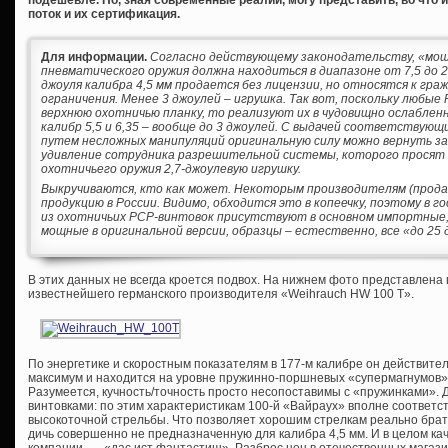
поток и их сертификация.
Для информации.
Согласно действующему законодательству, «мо
пневматического оружия должна находиться в диапазоне от 7,5 до 2
джоуля калибра 4,5 мм продается без лицензии, но относятся к гр
ограничения. Менее 3 джоулей – игрушка. Так вот, поскольку любы
верхнюю охотничью планку, то реализуют их в чудовищно ослабленно
калибр 5,5 и 6,35 – вообще до 3 джоулей. С выдачей соответствую
путем несложных манипуляций оригинальную силу можно вернуть за
удивление сотрудника разрешительной системы, которого просят 
охотничьего оружия 2,7-джоулевую игрушку.
Выкручиваются, кто как может. Некоторым производителям (прода
продукцию в России. Видимо, обходится это в копеечку, поэтому в
из охотничьих PCP-винтовок присутствуют в основном импортные, 
мощные в оригинальной версии, образцы – естественно, все «до 25 
В этих данных не всегда кроется подвох. На нижнем фото представлена
известнейшего германского производителя «Weihrauch HW 100 T».
По энергетике и скоростным показателям в 177-м калибре он действит
максимум и находится на уровне пружинно-поршневых «супермагнумов» 
Разумеется, кучность/точность просто несопоставимы с «пружинками». 
винтовками: по этим характеристикам 100-й «Вайраух» вполне соответст
высокоточной стрельбы. Что позволяет хорошим стрелкам реально брат
дичь совершенно не предназначенную для калибра 4,5 мм. И в целом кач
компании, — «дас ист фантастиш». Разброс цен в отечественных магази