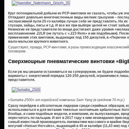
Круг потенциальной добычи из
PCP-винтовок не сказать, чтобы уж оч
Отпадают довольно многочисленные виды мелких грызунов – послед
экспансивной пули 25-го калибра лучше себе не представлять. На их
глухари, зайцы, лисы и т.д. И все же при выборе целей не стоит забы
Немногие её представители по мощи достигают даже уровня «мелкаш
воспламенения .22
LR (не путать с «.223
Rem» и им подобными). Посмо
применения этих винтовок, выдающих под 150 джоулей, в «Перечне о
мало-мальски крупного животного.
Существуют, правда, PCP-винтовки, в разы превосходящие классический
поговорим.
Сверхмощные пневматические винтовки «
Big
Если уж мы решили остановиться на супероружии, не будем подроб
варианты с энергетикой порядка 120-250 джоулей, ограничимся лишь
представителя.
«Sumatra-2500» от корейской компании Sam Yang (в среднем 70 т.р.)
Сразу перейдем к абсолютным лидерам среди серийных образцов, кото
использоваться и для метания тяжелых охотничьих арбалетных болто
Вообще, и сами подобные модели, и компании, их выпускающие, вро
пересчитать по пальцам. И вот в 2017 году к ним неожиданно присое
самый известный производитель пневматики массового и крайне бюдж
могучий «Hatsan Hercules», выдающий в 45-м калибре (11,43 мм) под