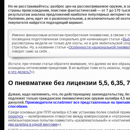
Но не расстраивайтесь: разброс цен на рассматриваемое оружие, в за
страны происхождения, поистине фантастический — от 7 до 170 тыс
результатам анализа предложений наиболее популярных интернет-маг
Напомню, речь идет не о развлекательном, а исключительно об охотн
покупателя найдется подходящий вариант.
Именно финансовым аспектам приобретения пневматики, в связке с т
посвящена подготовленная специально для начинающих статья «
Выб
рассмотрены модели не только для охоты, но и для любительской спо
стрельбы. Ну, а название статьи «
Особенности национальной пневмат
говорит само за себя…
(Кстати, при чтении статьи обратите внимание, что далеко не все образ
оснащены оптическими прицелами. В их выборе тоже есть нюансы, подр
и что делать?
«).
О пневматике без лицензии 5,5, 6,35, 7
Думаю, надо напомнить, что, по действующему законодательству, б
подлежит только гражданское пневматическое оружие калибра 4,5 мм 
джоулей.
Производители ослабляют все представленные на прилавк
способами.
Среди основных для ППП калибра 4,5 мм: установка более слабой пру
перепуск
— калиброванное отверстие между компрессором и «патронник
небезынтересные попытки совместить «развлекательный» и «охотничий
два калибра в одной винтовке
«).