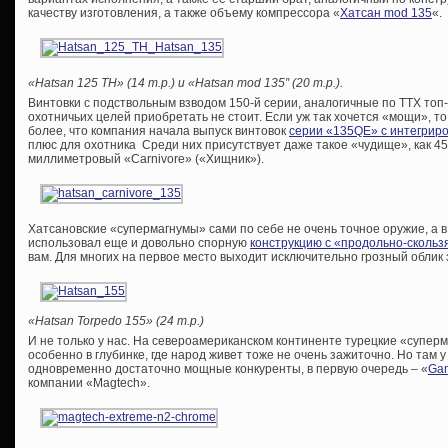
качеству изготовления, а также объему компрессора «
Хатсан mod 135
«.
«Hatsan 125 TH» (14 т.р.) и «Hatsan mod 135″ (20 т.р.).
Винтовки с подствольным взводом 150-й серии, аналогичные по ТТХ топ
охотничьих целей приобретать не стоит. Если уж так хочется «мощи», то
более, что компания начала выпуск винтовок
серии «135QE» с интегрир
плюс для охотника Среди них присутствует даже такое «чудище», как 4
миллиметровый «Carnivore» («Хищник»).
Хатсановские «супермагнумы» сами по себе не очень точное оружие, а 
использовал еще и довольно спорную
конструкцию с «продольно-сколь
вам. Для многих на первое место выходит исключительно грозный облик 
«Hatsan Torpedo 155» (24 т.р.)
И не только у нас. На североамериканском континенте турецкие «супе
особенно в глубинке, где народ живет тоже не очень зажиточно. Но там 
одновременно достаточно мощные конкуренты, в первую очередь – «
Gam
компании «Magtech».