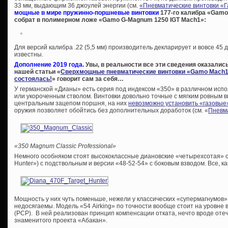
33 мм, выдающим 36 джоулей энергии (см.
«Пневматические винтовки «
мощные в мире пружинно-поршневые винтовки
177-го калибра «Gamo 
собрат в полимерном ложе «Gamo G-Magnum 1250 IGT Mach1»:
Для версий калибра .22 (5,5 мм) производитель декларирует и вовсе 45 
известны.
Дополнение 2019 года.
Увы, в реальности все эти сведения оказались
нашей статьи «
Сверхмощные пневматические винтовки «Gamo Mach1»
состоялась!
» говорит сам за себя…
У германской «Дианы» есть серия под индексом «350» в различном испо
или укороченным стволом. Винтовки довольно точные с мягким ровным вы
центральным зацепом поршня, на них
невозможно установить «газовые
оружия позволяет обойтись без дополнительных доработок (см. «
Пневма
«350 Magnum Classic Professional»
Немного особняком стоят высококлассные диановские «четырехсотая» се
Hunter») с подствольным и версии «48-52-54» c боковым взводом. Все, ка
Мощность у них чуть поменьше, нежели у классических «супермагнумов»
недосягаемы. Модель «54 Airking» по точности вообще стоит на уровне 
(PCP). В ней реализован принцип компенсации отката, нечто вроде оте
знаменитого проекта «Абакан».