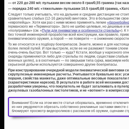
— от 220 до 280 м/с пульками весом около 8 гран/0,55 грамма (так 
— порядка 240 м/с «тяжелыми» пульками 10.5 гран/0,68 грамма, «Хат
Следует только учитывать, что на дальние и средние дистанции не сто
сравнительно слабых (12-16 джоулей) винтовок. Это в большинстве свое
«европейцы». Хотя как раз с ними можно применять легкие
«бронебойно
германского же «Терминатора». Зато не шибко целевые, но дешевые и м
«полуграммы» (см. «
Пули для пневматики и особенности стрельбы
«). К
без точной инженерной проработки всей конструкции, как правило, прив
пневматического оружия, а порой — не поверите — к снижению скоростн
То же относится и к подбору боеприпасов. Знаете, можно и для настоя
более легкой пулей. И при выстреле, если ее не размажет тонким слоем
очень-очень быстро. Вот только — куда? Кстати, вообще у нарезного ог
снаряды применяются либо для стрельбы по людям, существам слабым н
военных целях), а в охотничьих — по зверькам типа сурка, максимум не
серьезной добычи используются совершенно другие боеприпасы.
При конструировании очередной модели пневматической винтовки 
скрупулезные инженерные расчеты. Учитывается буквально все: уси
поршня, свойства манжеты, даже оптимальные весовые показатели 
(характеристикам нарезов). В результате в работе всей механики до
разработчики уверены, что покупатель не будет заталкивать в пулеп
джоулевых газобалонных пистолетиков, и не «воткнет» в компрессор
Внимание! Если на этом месте статья оборвалась, временно отключи
из них умудряются обрезать собственно рекламные заставки вместе с
блокируют просмотр видеороликов с рассказом об оружии, сценами ст