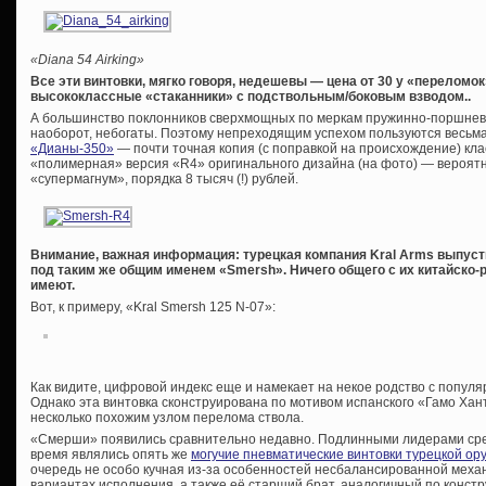
«
Diana 54 Airking»
Все эти винтовки, мягко говоря, недешевы — цена от 30 у «переломок
высококлассные «стаканники» с подствольным/боковым взводом..
А большинство поклонников сверхмощных по меркам пружинно-поршнев
наоборот, небогаты. Поэтому непреходящим успехом пользуются весьм
«Дианы-350»
— почти точная копия (с поправкой на происхождение) кла
«полимерная» версия «R4» оригинального дизайна (на фото) — вероят
«супермагнум», порядка 8 тысяч (!) рублей.
Внимание, важная информация: турецкая компания Kral Arms выпуст
под таким же общим именем «Smersh». Ничего общего с их китайско
имеют.
Вот, к примеру, «Kral Smersh 125 N-07»:
Как видите, цифровой индекс еще и намекает на некое родство с попу
Однако эта винтовка сконструирована по мотивом испанского «Гамо Хан
несколько похожим узлом перелома ствола.
«Смерши» появились сравнительно недавно. Подлинными лидерами ср
время являлись опять же
могучие пневматические винтовки турецкой о
очередь не особо кучная из-за особенностей несбалансированной меха
вариантах исполнения, а также её старший брат, аналогичный по конст