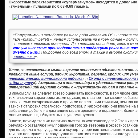
Скоростные характеристики «супермагнумов» находятся в довольно у
«тяжелыми» пульками по 0,68-0,69 грамма.
«Полуграммы» и тем более разного рода «колпачки DS» и прочие све
PBA «platinum pellets», нельзя использовать ни в коем случае – пол
винтовок холостого выстрела. Да и летают последние, хоть и очень
что указываемые производителями и продавцами рекламные пока
именно с ними
.
Подробнее обо всем этом, а также о выборе охотнич
пневматики
».
Итак, за исключением мышек-крысок основными объектами охоты
являются дикие голуби, рябчик, куропатка, перепел, кролик, для уме
пневматической винтовкой на рябчика
«, «
Охота с пневматикой на 
зайца и утку
«). Американцы и австралийцы с удовольствием распр
интереснейший вариант охоты с «пружинками» описан в статье «
В любом случае следует трезво оценивать возможности, в том числе свя
техническими характеристиками оружия, но главное – со своими собстве
называемых «ведроколами» и прочими нелестными кличками, немало на
зависит от уровня стрелковой подготовки. И как охотники они вполне на 
выбранной добыче на дистанцию гарантированного поражения. Всеми 
многие владельцы бюджетных «супермагнумов».
Знаете, почему столько негатива льется на «хатсановодов»? Это их пре
регулярно оставляют кучу подранков того же тетерева в окрестностях сво
для выстрела в корпус даже эти «супер-пупер» винтовки слишком дохлы
точного попадания в голову нужна пневматика совершенно иного уровня,