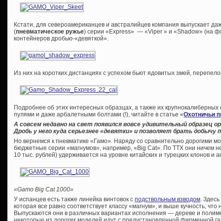
Кстати, для североамериканцев и австралийцев компания выпускает да
(
пневматическое ружье
) серии «Express» — «Viper » и «Shadow» (на 
контейнеров дробью-«девяткой».
Из них на коротких дистанциях с успехом бьют ядовитых змей, перепело
Подробнее об этих интересных образцах, а также их крупнокалиберных 
пулями и даже арбалетными болтами (!), читайте в статье «
Охотничьи п
А совсем недавно на свет появился вовсе удивительный образец 
Дробь у него куда серьезнее «девятки» и позволяет брать добычу п
Но вернемся к пневматике «Гамо». Наряду со сравнительно дорогими м
бюджетные серии «магнумов», например, «Big Cat». По ТТХ они ничем не
10 тыс. рублей) удерживается на уровне китайских и турецких клонов и а
«Gamo Big Cat 1000»
У испанцев есть также линейка винтовок с
подствольным взводом
. Здес
которая все равно соответствует классу «магнум», и выше кучность, что 
Выпускаются они в различных вариантах исполнения — дереве и полиме
некоторые из дорогих моделей идут с предустановленной фирменной га