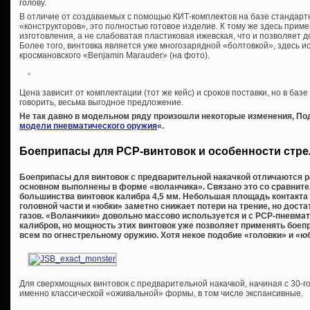
голову.
В отличие от создаваемых с помощью КИТ-комплектов на базе стандарт
«конструкторов», это полностью готовое изделие. К тому же здесь прим
изготовления, а не слабоватая пластиковая ижевская, что и позволяет 
Более того, винтовка является уже многозарядной «болтовкой», здесь 
кросмановского «Benjamin Marauder» (на фото).
Цена зависит от комплектации (тот же кейс) и сроков поставки, но в базе
говорить, весьма выгодное предложение.
Не так давно в модельном ряду произошли некоторые изменения, Под
модели пневматического оружия
«.
Боеприпасы для PCP-винтовок и особенности стр
Боеприпасы для винтовок с предварительной накачкой отличаются р
основном выполнены в форме «воланчика». Связано это со сравнит
большинства винтовок калибра 4,5 мм. Небольшая площадь контакта 
головной части и «юбки» заметно снижает потери на трение, но дост
газов. «Воланчики» довольно массово используется и с PCP-пневматико
калибров, но мощность этих винтовок уже позволяет применять бое
всем по огнестрельному оружию. Хотя некое подобие «головки» и «юб
Для сверхмощных винтовок с предварительной накачкой, начиная с 30-го
именно классической «оживальной» формы, в том числе экспансивные.