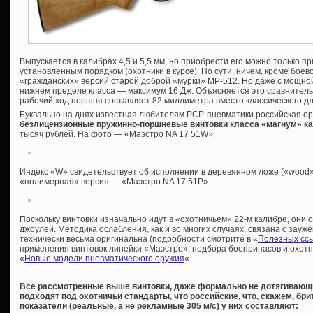
Выпускается в калибрах 4,5 и 5,5 мм, но приобрести его можно только 
установленным порядком (охотники в курсе). По сути, ничем, кроме боев
«гражданских» версий старой доброй «мурки» МР-512. Но даже с мощно
нижнем пределе класса — максимум 16 Дж. Объясняется это сравнител
рабочий ход поршня составляет 82 миллиметра вместо классического дл
Буквально на днях известная любителям PCP-пневматики российская о
безлицензионные пружинно-поршневые винтовки класса «магнум» ка
тысяч рублей. На фото — «Маэстро NA 17 51W»:
Индекс «W» свидетельствует об исполнении в деревянном ложе («wood»
«полимерная» версия — «Маэстро NA 17 51P»:
Поскольку винтовки изначально идут в «охотничьем» 22-м калибре, они
джоулей. Методика ослабления, как и во многих случаях, связана с зауж
технически весьма оригинальна (подробности смотрите в «
Полезных сс
применения винтовок линейки «Маэстро», подбора боеприпасов и охотн
«
Новые модели пневматического оружия
«.
Все рассмотренные выше винтовки, даже формально не дотягивающи
подходят под охотничьи стандарты, что российские, что, скажем, бр
показатели (реальные, а не рекламные 305 м/с) у них составляют: