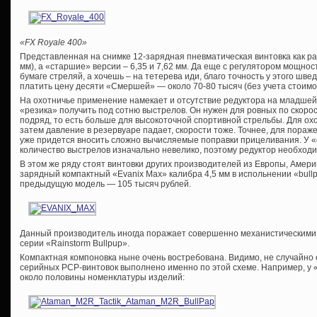
«FX Royale 400»
Представленная на снимке 12-зарядная пневматическая винтовка как раз 
мм), а «старшие» версии – 6,35 и 7,62 мм. Да еще с регулятором мощнос
бумаге стреляй, а хочешь – на тетерева иди, благо точность у этого швед
платить цену десяти «Смершей» — около 70-80 тысяч (без учета стоимо
На охотничье применение намекает и отсутствие редуктора на младшей
«резика» получить под сотню выстрелов. Он нужен для ровных по скоро
подряд, то есть больше для высокоточной спортивной стрельбы. Для о
затем давление в резервуаре падает, скорости тоже. Точнее, для пораже
уже придется вносить сложно вычисляемые поправки прицеливания. У 
количество выстрелов изначально невелико, поэтому редуктор необходи
В этом же ряду стоят винтовки других производителей из Европы, Амер
зарядный компактный «Evanix Max» калибра 4,5 мм в испольнении «bull
предыдущую модель — 105 тысяч рублей.
Данный производитель иногда поражает совершенно механистическими 
серии «Rainstorm Bullpup».
Компактная компоновка ныне очень востребована. Видимо, не случайно
серийных PCP-винтовок выполнено именно по этой схеме. Например, у
около половины номенклатуры изделий: