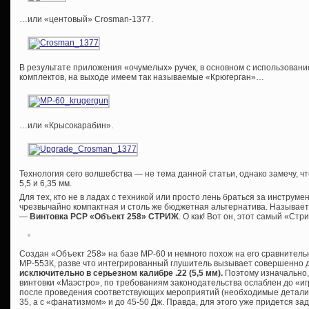
…или «центовый» Crosman-1377.
В результате приложения «очумелых» ручек, в основном с использован
комплектов, на выходе имеем так называемые «Крюгерган»…
…или «Крысокарабин».
Технология сего волшебства — не тема данной статьи, однако замечу, ч
5,5 и 6,35 мм.
Для тех, кто не в ладах с техникой или просто лень браться за инструме
чрезвычайно компактная и столь же бюджетная альтернатива. Называет
—
Винтовка РСР «Объект 258» СТРИЖ
. О как! Вот он, этот самый «Ст
Создан «Объект 258» на базе МР-60 и немного похож на его сравнител
МР-553К, разве что интегрированный глушитель вызывает совершенно 
исключительно в серьезном калибре .22 (5,5 мм).
Поэтому изначально,
винтовки «Маэстро», по требованиям законодательства ослаблен до «и
после проведения соответствующих мероприятий (необходимые детали и
35, а с «фанатизмом» и до 45-50 Дж. Правда, для этого уже придется зад