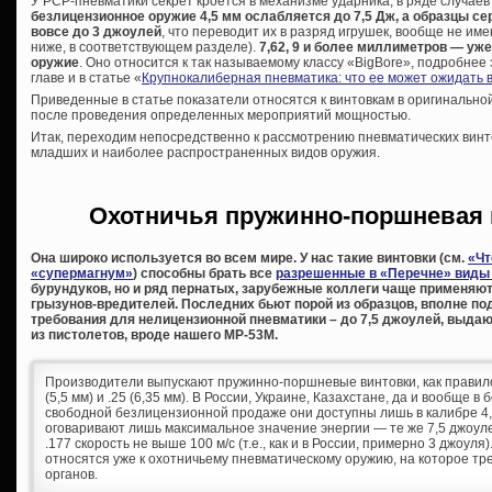
У PCP-пневматики секрет кроется в механизме ударника, в ряде случаев
безлицензионное оружие 4,5 мм ослабляется до 7,5 Дж, а образцы сер
вовсе до 3 джоулей
, что переводит их в разряд игрушек, вообще не и
ниже, в соответствующем разделе).
7,62, 9 и более миллиметров — уж
оружие
. Оно относится к так называемому классу «BigBore», подробнее
главе и в статье «
Крупнокалиберная пневматика: что ее может ожидать 
Приведенные в статье показатели относятся к винтовкам в оригинально
после проведения определенных мероприятий мощностью.
Итак, переходим непосредственно к рассмотрению пневматических винт
младших и наиболее распространенных видов оружия.
Охотничья пружинно-поршневая 
Она широко используется во всем мире. У нас такие винтовки (см.
«Чт
«супермагнум»
) способны брать все
разрешенные в «Перечне» виды
бурундуков, но и ряд пернатых, зарубежные коллеги чаще применяю
грызунов-вредителей. Последних бьют порой из образцов, вполне п
требования для нелицензионной пневматики – до 7,5 джоулей, выдаю
из пистолетов, вроде нашего МР-53М.
Производители выпускают пружинно-поршневые винтовки, как правило, 
(5,5 мм) и .25 (6,35 мм). В России, Украине, Казахстане, да и вообще в
свободной безлицензионной продаже они доступны лишь в калибре 4,
оговаривают лишь максимальное значение энергии — те же 7,5 джоул
.177 скорость не выше 100 м/с (т.е., как и в России, примерно 3 джоул
относятся уже к охотничьему пневматическому оружию, на которое т
органов.