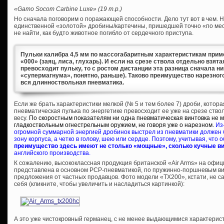
«Gamo Socom Carbine Luxe» (19 т.р.)
Но сначала поговорим о поражающей способности. Дело тут вот в чем. Н
единственной «золотой» дробины/картечины, пришедшей точно «по мест
не найти, как будто животное погибло от сердечного приступа.
Пульки калибра 4,5 мм по массогабаритным характеристикам приме
«000» (заяц, лиса, глухарь). И если на срезе ствола отдельно взят
превосходит пульку, то с ростом дистанции эта разница сначала ни
«супермагнума», понятно, раньше). Таково преимущество нарезного
вся длинноствольная пневматика.
Если же брать характеристики мелкой (№ 5 и тем более 7) дроби, котора
пневматическая пулька по энергетике превосходит ее уже на срезе ств
весу.
По скоростным показателям ни одна пневматическая винтовка не 
гладкоствольным огнестрельным оружием, не говоря уже о нарезном.
Из
огромной суммарной энергией дробинок выстрел из пневматики должен 
зону корпуса, а четко в голову, шею или сердце. Поэтому, учитывая, что 
преимущество здесь имеют не столько «мощные», сколько кучные в
английского производства.
К сожалению, высококлассная продукция британской «Air Arms» на офи
представлена в основном PCP-пневматикой, по пружинно-поршневым ви
предложения от частных продавцов. Фото модели «TX200», кстати, не са
себя (кликните, чтобы увеличить и насладиться картинкой):
А это уже чистокровный германец, с не менее выдающимися характеристи