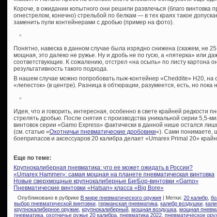
Короче, в ожидании копытного они решили развлечься (благо винтовка п
огнестрелом, конечно) стрельбой по белкам — в тех краях такое допускае
заменить пули контейнерами с дробью (пример на фото).
Понятно, навеска в данном случае была изрядно снижена (скажем, не 25 
мощная, это далеко не ружье. Ну и дробь не по гусю, а «пятерка» или д
соответствующие. К сожалению, отстрел «на осыпь» по листу картона о
результативность такого подхода.
В нашем случае можно попробовать пыж-контейнер «Cheddite» Н20, на 
«лепесток» (в центре). Разница в обтюрации, разумеется, есть, но пок
Идея, что и говорить, интересная, особенно в свете крайней редкости п
стрелять дробью. После снятия с производства уникальной серии 5,5
винтовок серии «Gamo Express» фактически в данной нише остался лишь
(см. статью «
Охотничьи пневматические дробовики
«). Сами понимаете,
боеприпасов и аксессуаров 20 калибра делает «Umarex Primal 20» кра
Еще по теме:
Крупнокалиберная пневматика: что ее может ожидать в России?
«Umarex Hammer»: самая мощная на планете пневматическая винтовка
Новые сверхмощные крупнокалиберные БигБор-винтовки «Gamo»
Пневматические винтовки «Hatsan» класса «Big Bore»
Опубликовано в рубрике
В мире пневматического оружия
| Метки:
20 калибр
,
бо
выбор пневматической винтовки
,
германская пневматика
,
калибр воздушки
,
кали
крупнокалиберное оружие
,
крупнокалиберный
,
мощная воздушка
,
мощная пневм
пневматика
,
охотничье ружье 20 калибра
,
пневматика 2022
,
пневматическое ору