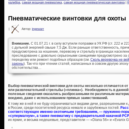
калибра
,
самая мощная пневматика
,
самая мощная пневматическая винтовка
|
К
Пневматические винтовки для охоты
|
Автор:
ingewarr
Внимание.
С 01.07.21 г. в силу вступили поправки в УК РФ (ст. 222 и 
с дульной энергией свыше 7,5 Дж. Если раньше ответственность, при
предусмотрена за ношение, перевозку и стрельбу в границах населен
преследование с довольно серьезными санкциями предусмотрено за с
переделку или ремонт подобных образцов (см.
Сколь веревочка не ве
законы
). Так что при чтении статей, написанных в совсем другую эпоху
обстоятельства…
Выбор пневматической винтовки для охоты несколько отличается от
или развлекательной стрельбы («плинка»). Необходимость в данной 
полезные сведения оказались разбросанными по различным материа
воедино, даже с использованием прямых заимствований.
К тому же в ней я не буду ограничиваться видами дичи, разрешенными 
в России, среди посетителей ресурса немало и зарубежных гостей.
Расс
соответствующее именно охотничьим требованиям, — пружинно-порш
«супермагнум», а также пневматику с предварительной накачкой PCP
их яркие, и весьма недешевые, представители — «Diana 56» и «Evanix 