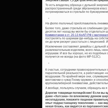
энергией свыше 7,5 Дж фактически прирав
То есть владелец образца с дульной энергие
распространенный среди эйрганнеров класс
потренироваться в стрельбе по буксируемом
На фото типичный представитель пневма
Более того, даже стрельба из слабеньких (до
десяток лет назад вы могли бы отделаться ш
Комментарии к ст. 20.13 КоАП РФ с материа
пострелять по шарикам где-нибудь на собств
он до кучи рискует расстаться с лицензией. 
Исключение составляют девайсы с дульной э
развлекательным изделиям, всего лишь «кон
игрушкам. И все бы хорошо, но из подобных
получится не всегда (на фото МР-512С).
К счастью, сотрудники правоохранительных 
параллельной реальности, а работающие «на
воздушкам. По крайней мере они, служившие
винтовочки к «ужасТному оружию» и способн
крупнокалиберной пневматики, действительн
А вообще, пользуясь случаем, обращусь-ка я
Дорогие товарищи полицейские! Если вы в
даже «Хатсана» по влекомому дроном шари
нескладушки, покажите пацанам правильную
опыт подрастающему поколению — как види
некая блажь, как видится из парламентски