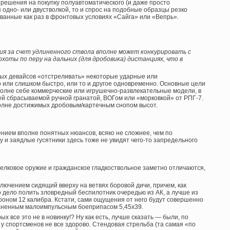
зрешения на покупку полуавтоматического (и даже просто
 одно- или двустволкой, то и спрос на подобные образцы резко
ованные как раз в фронтовых условиях «Сайга» или «Вепрь».
я за счет удлиненного ствола вполне может конкурировать с
хоты по перу на дальних (для дробовика) дистанциях, что в
ных девайсов «отстреливать» некоторые ударные или
или слишком быстро, или то и другое одновременно. Основные цели
полне себе коммерческие или игрушечно-развлекательные модели, в
й сбрасываемой ручной гранатой, ВОГом или «морковкой» от РПГ-7.
олне достижимых дробовым/картечным снопом высот.
ением вполне понятных нюансов, всяко не сложнее, чем по
 и заядлые гусятники здесь тоже не увидят чего-то запредельного
релковое оружие и гражданское гладкоствольное заметно отличаются,
ключением сидящий вверху на ветвях боровой дичи, причем, как
о дело полить зловредный беспилотник очередью из АК, а лучше из
роном 12 калибра. Кстати, сами ощущения от него будут совершенно
траненным малоимпульсным боеприпасом 5,45х39.
ых все это не в новинку!? Ну как есть, лучше сказать — были, по
 у спортсменов не все здорово. Стендовая стрельба (та самая «по