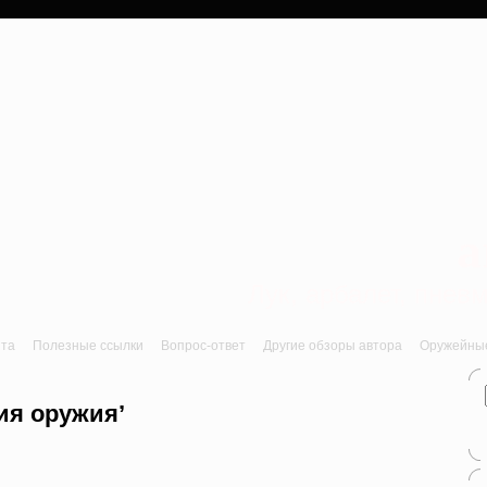
a
Лук, арбалет, пне
йта
Полезные ссылки
Вопрос-ответ
Другие обзоры автора
Оружейные 
ия оружия’