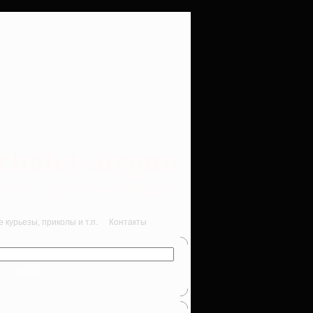
rbalet-airgun
вматика для начинающих
курьезы, приколы и т.п.
Контакты