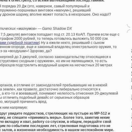
нена к огнестрелу, со всеми вытекающими последствиями.
й порядка 20 Дж (это, наверное, самый популярный и
 пружинно-поршневых винтовок «магнум»), решивший
у дроном шарику, вполне может попасть в нехорошее. Оно надо!?
тических «магнумов» — Gamo Shadow DX
 7,5 джоуля) винтовок попадает под ст. 20.13 КоАП. Причем если еще с
трафом 2000 рублей, то теперь готовьтесь выложить 50 000 (см.
лами судебной практики
) Ну а ежели некто, решивший с сыном
енном огороде, еще и законный владелец огнестрельного оружия, то
Из-за «воздушки»! Здорово, да?
нергией до 3 джоулей, согласно законодательству относящиеся к
структивно сходным с оружием», но им не являющимся, то есть
 образцов подстрелить воздушный шарик на несчастных 20 метрах
органов, в отличие от законодателей пребывающие не в некоей
 земле», как правило, достаточно либерально относятся к
, а кто-то и воевавший, понимают нелепость отнесения 20-джоулевой
ы отличить подобный девайс от серьезных образцов
о, могущей причинить вред.
 к ним напрямую:
друг увидите подростков, стреляющих на пустыре из МР-512 и
ку, не спешите «принимать меры». Более того, заметив некие
 вкладку и хват, работу со спуском, в общем, передайте свой
м по событиям последних лет, стрелковая подготовка это не
х залов, а жизненная необходимость в нашем неспокойном мире.