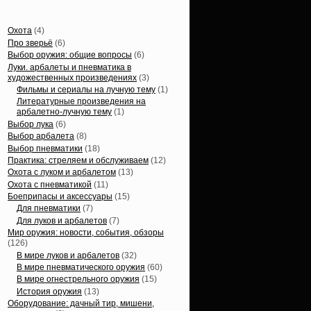
Статьи, обзоры
Охота
(4)
Про зверьё
(6)
Выбор оружия: общие вопросы
(6)
Луки. арбалеты и пневматика в
художественных произведениях
(3)
Фильмы и сериалы на лучную тему
(1)
Литературные произведения на
арбалетно-лучную тему
(1)
Выбор лука
(6)
Выбор арбалета
(8)
Выбор пневматики
(18)
Практика: стреляем и обслуживаем
(12)
Охота с луком и арбалетом
(13)
Охота с пневматикой
(11)
Боеприпасы и аксессуары
(15)
Для пневматики
(7)
Для луков и арбалетов
(7)
Мир оружия: новости, события, обзоры
(126)
В мире луков и арбалетов
(32)
В мире пневматического оружия
(60)
В мире огнестрельного оружия
(15)
История оружия
(13)
Оборудование: дачный тир, мишени,