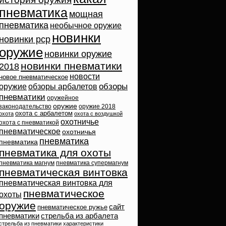
пневматика
мощная
пневматика
необычное оружие
новинки
новинки pcp
оружие
новинки оружие
новинки пневматики
2018
новости
новое пневматическое
обзоры
оружие
обзоры арбалетов
пневматики
оружейное
оружие
законодательство
оружие 2018
охота с арбалетом
охота
охота с воздушкой
охотничье
охота с пневматикой
пневматическое
охотничья
пневматика
пневматика
пневматика для охоты
пневматика магнум
пневматика супермагнум
пневматическая винтовка
пневматическая винтовка для
пневматическое
охоты
оружие
сайт
пневматическое ружье
пневматики
стрельба из арбалета
стрельба из пневматики
характеристики