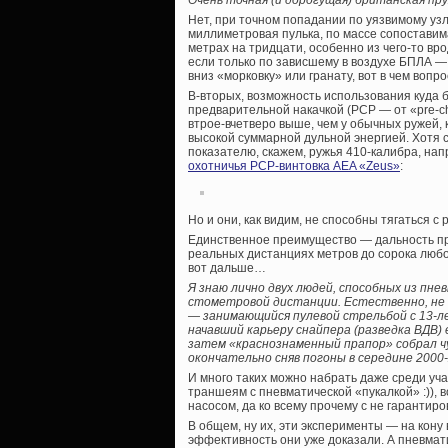
Очень точная (и дорогущая) британская пру
Нет, при точном попадании по уязвимому узл
миллиметровая пулька, по массе сопоставима
метрах на тридцати, особенно из чего-то вро
если только по зависшему в воздухе БПЛА —
вниз «морковку» или гранату, вот в чем вопр
В-вторых, возможность использования куда 
предварительной накачкой (PCP — от «pre-ch
втрое-вчетверо выше, чем у обычных ружей,
высокой суммарной дульной энергией. Хотя
показателю, скажем, ружья 410-калибра, нап
охотничья PCP-винтовка AEA «Zeus»
:
Но и они, как видим, не способны тягаться с
Единственное преимущество — дальность при
реальных дистанциях метров до сорока любой
вот дальше…
Я знаю лично двух людей, способных из пн
стометровой дистанции. Естественно, не и
— занимающийся пулевой стрельбой с 13-
начавший карьеру снайпера (разведка ВДВ) 
затем «краснознаменный прапор» собрал чу
окончательно сняв погоны в середине 2000-
И много таких можно набрать даже среди уча
траншеям с пневматической «пукалкой» :)),
насосом, да ко всему прочему с не гаранти
В общем, ну их, эти эксперименты — на кону 
эффективность они уже доказали. А пневмати