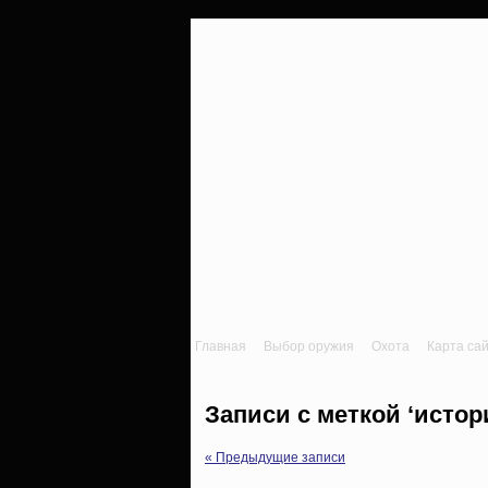
Главная
Выбор оружия
Охота
Карта са
Записи с меткой ‘истор
« Предыдущие записи