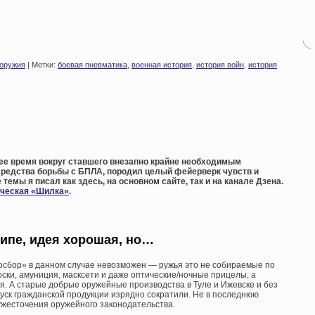
 оружия
| Метки:
боевая пневматика
,
военная история
,
история войн
,
история
ее время вокруг ставшего внезапно крайне необходимым
средства борьбы с БПЛА, породил целый фейерверк чувств и
емы я писал как здесь, на основном сайте, так и на канале Дзена.
ческая «Шилка»
.
ипе, идея хорошая, но…
носбор» в данном случае невозможен — ружья это не собираемые по
ки, амуниция, масксети и даже оптические/ночные прицелы, а
я. А старые добрые оружейные производства в Туле и Ижевске и без
пуск гражданской продукции изрядно сократили. Не в последнюю
 ужесточения оружейного законодательства.