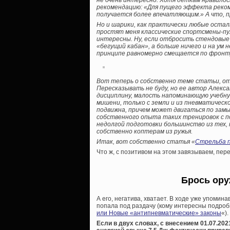
не очень интересно. Хотя деткам нравило
рекомендацию: «Для пущего эффекта реком
получается более впечатляющим.» А что, 
Но и шарики, как практически любые осталь
простят меня классические спортсмены-пул
интересны. Ну, если отбросить стендовые
«бегущий кабан», а больше ничего и на ум не
принципе равномерно смещается по фронту, 
Вот теперь о собственно теме статьи, от
Пересказывать не буду, но ее автор Алекс
дисциплину, малость напоминающую учебную
мишени, только с земли и из пневматическ
подвижна, причем может двигаться по замы
собственного опыта таких тренировок с п
недолгой подготовки большинство из тех, 
собственно коптерам из ружья.
Итак, вот собственно статья «
Стрельба п
Что ж, с позитивом на этом завязываем, пере
Брось ору
А его, негатива, хватает. В ходе уже упоми
попала под раздачу (кому интересны подробн
или Новые «антипневматические» законы
«).
Если в двух словах, с внесением 01.07.202