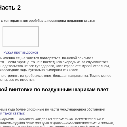
Часть 2
 с коптерами, которой была посвящена недавняя статья
Ружья против дронов
 именно ее, не хочется повторяться, по-новой описывая
тя… если вкратце, то не в последнюю очередь из-за случившегося
нодательства не все тут здорово, как в сфере стендовой стрельбы,
 в последние годы буквально вымирают как класс.
но стрелять из дробовиков влет, большая напряженка. Тем не менее,
ены, все же имеется.
кой винтовки по воздушным шарикам влет
чем в куда более спокойные по части международной обстановки
й такой статьи
:
 шарикам — понятно, как раз из пневматики. Исключительно с
мишень трудно даже при ярко выраженном астигматизме, а значит,