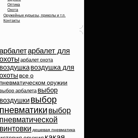
Оптика
Охота
Оружейные курьезы, приколы и т.п.
Контакты
Облако тэгов
арбалет
арбалет для
охоты
арбалет охота
воздушка
воздушка для
охоты
все о
пневматическом оружии
выбор
выбор арбалета
выбор
воздушки
пневматики
выбор
пневматической
винтовки
дешевая пневматика
какая
история оружия