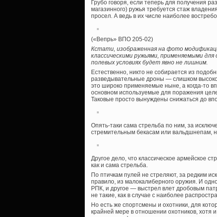
Грубо говоря, если теперь для получения ра
магазинного) ружья требуется стаж владения
просел. А ведь в их числе наиболее востреб
(«Вепрь» ВПО 205-02)
Кстати, изображенная на фото модификаци
классическими ружьями, применяемыми для о
полевых условиях будет явно не лишним.
Естественно, никто не собирается из подоб
разведывательные дроны — слишком высоко 
это широко применяемые ныне, а когда-то в
основном используемые для поражения целе
Таковые просто вынуждены снижаться до вп
Опять-таки сама стрельба по ним, за исключ
стремительным бекасам или вальдшнепам, ну
Другое дело, что классическое армейское ст
как и сама стрельба.
По птичкам пулей не стреляют, за редким ис
правило, из малокалиберного оружия. И одн
РПК, и другое — выстрел влет дробовым пат
не такие, как в случае с наиболее распрос
Но есть же спортсмены и охотники, для котор
крайней мере в отношении охотников, хотя и