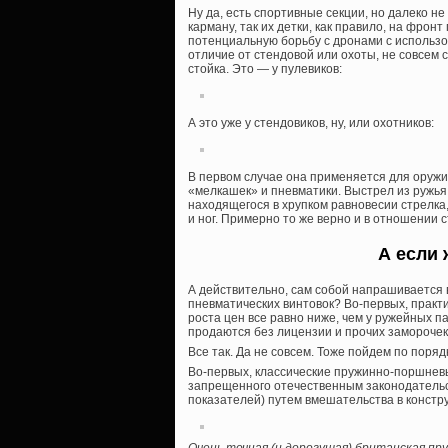
Ну да, есть спортивные секции, но далеко не
карману, так их детки, как правило, на фрон
потенциальную борьбу с дронами с использо
отличие от стендовой или охоты, не совсем 
стойка. Это — у пулевиков:
А это уже у стендовиков, ну, или охотников:
В первом случае она применяется для оружи
«мелкашек» и пневматики. Выстрел из ружья
находящегося в хрупком равновесии стрелк
и ног. Примерно то же верно и в отношении 
А если 
А действительно, сам собой напрашивается 
пневматических винтовок? Во-первых, практи
роста цен все равно ниже, чем у ружейных пат
продаются без лицензии и прочих заморочек
Все так. Да не совсем. Тоже пойдем по порядк
Во-первых, классические пружинно-поршневы
запрещенного отечественным законодательст
показателей) путем вмешательства в констр