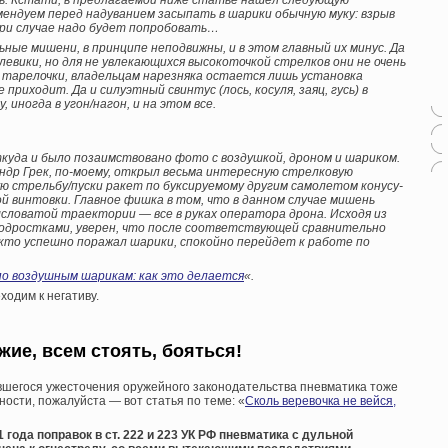
сь. Кстати, в предлагаемой ниже статье нашел следующую
ендуем перед надуванием засыпать в шарики обычную муку: взрыв
при случае надо будет попробовать…
ные мишени, в принципе неподвижны, и в этом главный их минус. Да
евики, но для не увлекающихся высокоточкой стрелков они не очень
 тарелочки, владельцам нарезняка остается лишь установка
 приходит. Да и силуэтный свинтус (лось, косуля, заяц, гусь) в
иногда в угон/нагон, и на этом все.
куда и было позаимствовано фото с воздушкой, дроном и шариком.
андр Грек, по-моему, открыл весьма интересную стрелковую
 стрельбу/пуски ракет по буксируемому другим самолетом конусу-
ой винтовки. Главное фишка в том, что в данном случае мишень
словатой траектории — все в руках оператора дрона. Исходя из
одростками, уверен, что после соответствующей сравнительно
кто успешно поражал шарики, спокойно перейдет к работе по
о воздушным шарикам: как это делается
«.
ходим к негативу.
жие, всем стоять, бояться!
навшегося ужесточения оружейного законодательства пневматика тоже
ости, пожалуйста — вот статья по теме: «
Сколь веревочка не вейся,
1 года поправок в ст. 222 и 223 УК РФ пневматика с дульной