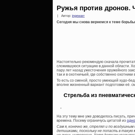
Ружья против дронов. 
|
Автор:
ingewarr
Сегодня мы снова вернемся к теме борьбы
Настоятельно рекомендую сначала прочитать
сложившуюся ситуацию в данной области. Хо
пару лет назад ужесточения оружейного зако
так и в охотничьей, где собственно охотники
То есть со сменой, просто умеющей худо-бед
вполне жизненный вариант подготовки её. см
Стрельба из пневматичес
На эту тему мне уже доводилось писать, при
времена. Посему ограничусь цитатой из
одно
Сам я, конечно же, стрелял и по воздушным
детишками, поскольку не попасть в такую 