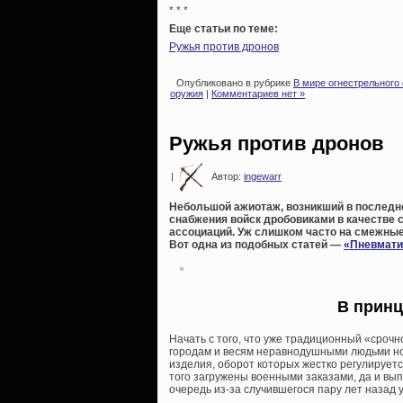
* * *
Еще статьи по теме:
Ружья против дронов
Опубликовано в рубрике
В мире огнестрельного
оружия
|
Комментариев нет »
Ружья против дронов
|
Автор:
ingewarr
Небольшой ажиотаж, возникший в последн
снабжения войск дробовиками в качестве 
ассоциаций. Уж слишком часто на смежные т
Вот одна из подобных статей —
«Пневмати
В принц
Начать с того, что уже традиционный «сроч
городам и весям неравнодушными людьми нос
изделия, оборот которых жестко регулируетс
того загружены военными заказами, да и вы
очередь из-за случившегося пару лет назад