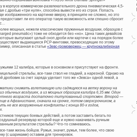
жинно-поршневая винтовка «TX200 MKIII Ultimate Springer»
у в корпусе коммерчески-развлекательного дрона пневматическая 4,5-
я с дробью «три нуля», способна вывести его из строя. Попасть
де изображенного на картинке вверху, в принципе не сложно, но это
 предоставит ли его оператор такую возможность или спешно сбросит
ос…
более мощных, нежели классические пружинные воздушки, образцов с
arged pneumatic») тоже не обходится без «но». Цена таких девайсов
 которые выпускают целый сноп дроби или картечи с на порядок более
 существуют выдающиеся PCP-винтовки, превосходящие по этому
ример, описанная в статье
«Зевс-громовержец — крупнокалиберная
 ружьями 12 калибра, которые в основном и присутствуют на фронте.
цельной стрельбы, все-таки ствол не гладкий, а нарезной. Однако на
 дробовик за счет заряда уделает того же «Зевса» одной левой, а
евматики снимать взлетающую или садящуюся на ветку ворону на
з обычных воздушек, а из мощных образцов калибра 6,35 мм. Один
летнего возраста достаточно титулованный спортсмен. Второй —
еще в Афганистане, сначала на срочке, потом сверхсрочником, а
ть не все вооруженные конфликты с конца 80-х годов,
х.
стников текущих боевых действий, а потом заставить бегать по
 воздушный резервуар которой еще и нужно накачивать ручным
рованным результатом стрельбы? Что-то сомневаюсь.
все-таки жизнь бойцов. Ружья, значит, ружья, тем более, что свою
ку (с шариками) оставим для тренировок.