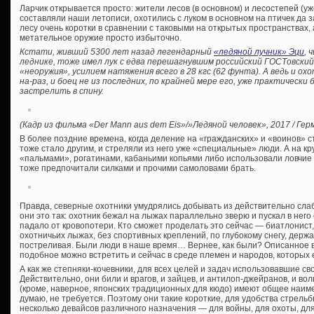
Ларчик открывается просто: жители лесов (в основном) и лесостепей (уже
составляли наши летописи, охотились с луком в основном на птичек да 
лесу очень коротки в сравнении с таковыми на открытых пространствах, 
метательное оружие просто избыточно.
Кстати, живший 5300 лет назад легендарный
«ледяной лучник» Эци
, 
леднике, тоже имел лук с едва перешагнувшим российский ГОСТовски
«неоружия», усилием натяжения всего в 28 кгс (62 фунта). А ведь и ох
на-раз, и боец не из последних, по крайней мере его, уже практически
застрелить в спину.
(Кадр из фильма «Der Mann aus dem Eis»/»Ледяной человек», 2017 / Гер
В более поздние времена, когда деление на «гражданских» и «воинов» 
тоже стало другим, и стреляли из него уже «специальные» люди. А на кру
«пальмами», рогатинами, кабаньими копьями либо использовали ловчие я
тоже предпочитали силками и прочими самоловами брать.
Правда, северные охотники умудрялись добывать из действительно слаб
они это так: охотник бежал на лыжах параллельно зверю и пускал в него
падало от кровопотери. Кто сможет проделать это сейчас — биатлонист
охотничьих лыжах, без спортивных креплений, по глубокому снегу, держ
постреливая. Были люди в наше время… Вернее, как были? Описанное 
подобное можно встретить и сейчас в среде племен и народов, которых 
А как же степняки-кочевники, для всех целей и задач использовавшие св
Действительно, они били и врагов, и зайцев, и антилоп-джейранов, и волк
(кроме, наверное, японских традиционных для кюдо) имеют общее наим
думаю, не требуется. Поэтому они такие короткие, для удобства стрельбы
несколько девайсов различного назначения — для войны, для охоты, дл