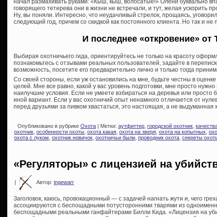
начал размахивать руками: «Кыш, кыш, волосатые!» Олени буквально впа
говорящего тетерева они в жизни не встречали, и тут, желая ускорить п
Ну, вы поняли. Интересно, что неудачливый стрелок, прощаясь, уговорил 
следующий год, причем со скидкой как постоянного клиента. Но так и не 
И последнее «откровение» от 
Выбирая охотничьего гида, ориентируйтесь не только на красоту оформл
познакомьтесь с отзывами реальных пользователей, задайте в переписк
возможность, посетите его предварительно лично и только тогда прини
Со своей стороны, если уж остановились на мне, будьте честны в оценк
целей. Мне все равно, какой у вас уровень подготовки, мне просто нужно 
наилучшие условия. Если не умеете взбираться на деревья или просто 
иной вариант. Если у вас охотничий опыт ненамного отличается от нулев
перед друзьями за пивком хвастаться, это настоящая, а не выдуманная 
Опубликовано в рубрике
Охота
| Метки:
аутфиттер
,
городской охотник
,
качеств
охотник
,
особенности охоты
,
охота какая
,
охота на зверя
,
охота на копытных
,
охо
охота с луком
,
охотник новичок
,
охотничьи были
,
проводник охота
,
секреты охот
«Регуляторы» с лицензией на убийст
|
Автор:
ingewarr
Заголовок, каюсь, провокационный — с задачей нагнать жути и, чего гре
ассоциируются с беспощадными потусторонними тварями из одноименно
беспощадными реальными ганфайтерами Билли Кида. «Лицензия на убий