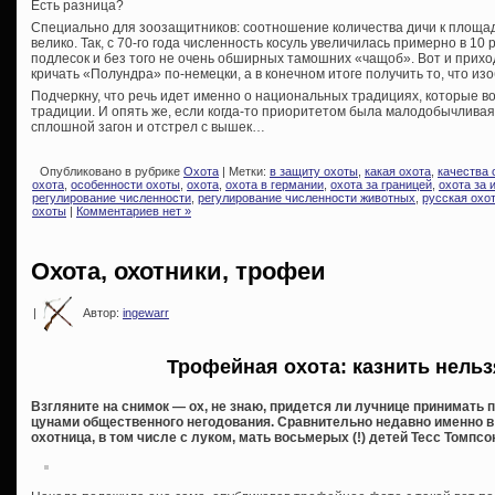
Есть разница?
Специально для зоозащитников: соотношение количества дичи к площа
велико. Так, с 70-го года численность косуль увеличилась примерно в 10
подлесок и без того не очень обширных тамошних «чащоб». Вот и приходи
кричать «Полундра» по-немецки, а в конечном итоге получить то, что и
Подчеркну, что речь идет именно о национальных традициях, которые в
традиции. И опять же, если когда-то приоритетом была малодобычливая 
сплошной загон и отстрел с вышек…
Опубликовано в рубрике
Охота
| Метки:
в защиту охоты
,
какая охота
,
качества 
охота
,
особенности охоты
,
охота
,
охота в германии
,
охота за границей
,
охота за 
регулирование численности
,
регулирование численности животных
,
русская охо
охоты
|
Комментариев нет »
Охота, охотники, трофеи
|
Автор:
ingewarr
Трофейная охота: казнить нель
Взгляните на снимок — ох, не знаю, придется ли лучнице принимать
цунами общественного негодования. Сравнительно недавно именно в 
охотница, в том числе с луком, мать восьмерых (!) детей Тесс Томпсо