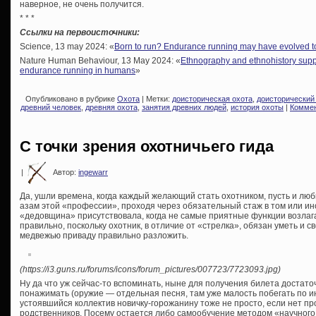
наверное, не очень получится.
* * *
Ссылки на первоисточники:
Science, 13 may 2024: «
Born to run? Endurance running may have evolved 
Nature Human Behaviour, 13 May 2024: «
Ethnography and ethnohistory suppor
endurance running in humans
»
Опубликовано в рубрике
Охота
| Метки:
доисторическая охота
,
доисторический
древний человек
,
древняя охота
,
занятия древних людей
,
история охоты
|
Коммен
С точки зрения охотничьего гида
|
Автор:
ingewarr
Да, ушли времена, когда каждый желающий стать охотником, пусть и лю
азам этой «профессии», проходя через обязательный стаж в том или и
«дедовщина» присутствовала, когда не самые приятные функции возлаг
правильно, поскольку охотник, в отличие от «стрелка», обязан уметь и 
медвежью приваду правильно разложить.
(https://i3.guns.ru/forums/icons/forum_pictures/007723/7723093.jpg)
Ну да что уж сейчас-то вспоминать, ныне для получения билета достато
понажимать (оружие — отдельная песня, там уже малость побегать по ин
устоявшийся коллектив новичку-горожанину тоже не просто, если нет пр
родственников. Посему остается либо самообучение методом «научного т