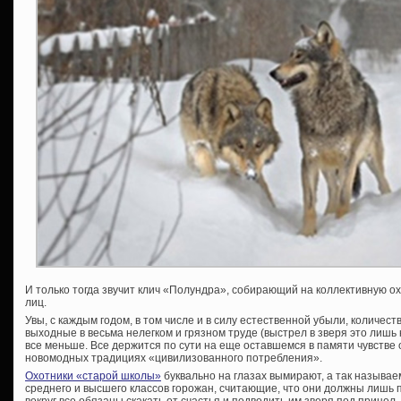
И только тогда звучит клич «Полундра», собирающий на коллективную о
лиц.
Увы, с каждым годом, в том числе и в силу естественной убыли, количе
выходные в весьма нелегком и грязном труде (выстрел в зверя это лиш
все меньше. Все держится по сути на еще оставшемся в памяти чувстве о
новомодных традициях «цивилизованного потребления».
Охотники «старой школы»
буквально на глазах вымирают, а так называе
среднего и высшего классов горожан, считающие, что они должны лишь пл
вокруг все обязаны скакать от счастья и подводить им зверя под прицел