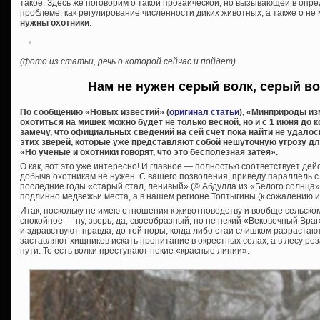
такое. Здесь же поговорим о такой прозаической, но вызывающей в оп
проблеме, как регулирование численности диких животных, а также о н
нужны охотники
.
(фото из статьи, речь о которой сейчас и пойдет)
Нам не нужен серый волк, серый в
По сообщению «Новых известий» (
оригинал статьи
), «Минприроды из
охотиться на мишек можно будет не только весной, но и с 1 июня до
замечу, что официальных сведений на сей счет пока найти не удалос
этих зверей, которые уже представляют собой нешуточную угрозу для
«Но ученые и охотники говорят, что это бесполезная затея».
О как, вот это уже интересно! И главное — полностью соответствует дей
добыча охотникам не нужен. С вашего позволения, приведу параллель с 
последние годы «старый стал, ленивый» (© Абдулла из «Белого солнца»)
подлинно медвежьи места, а в нашем регионе Топтыгины (к сожалению ил
Итак, поскольку не имею отношения к животноводству и вообще сельском
спокойное — ну, зверь, да, своеобразный, но не некий «Вековечный Вра
и здравствуют, правда, до той поры, когда либо стаи слишком разрастаю
заставляют хищников искать пропитание в окрестных селах, а в лесу ре
пути. То есть волки преступают некие «красные линии».