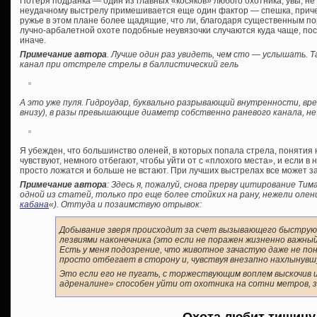
Потеря подранка — один из главных «косяков» любого охотника, увы, не 
неудачному выстрелу примешивается еще один фактор — спешка, приче
ружье в этом плане более щадящие, что ли, благодаря существенным п
лучно-арбалетной охоте подобные неувязочки случаются куда чаще, по
иначе.
Примечание автора
. Лучше один раз увидеть, чем сто — услышать. Т
канал при отстреле стрелы в баллистический гель
А это уже пуля. Гидроудар, буквально разрывающий внутренности, в
внизу), в разы превышающие диаметр собственно раневого канала, не
Я убежден, что большинство оленей, в которых попала стрела, понятия н
чувствуют, немного отбегают, чтобы уйти от с «плохого места», и если в
просто ложатся и больше не встают. При лучших выстрелах все может з
Примечание автора
: Здесь я, пожалуй, снова прерву цитирование Тим
одной из статей, только про еще более стойких на рану, нежели олени
кабана
«). Оттуда и позаимствую отрывок:
Добывание зверя происходит за счет вызывающего быструю
лезвиями наконечника (это если не поражен жизненно важный
Есть у меня подозрение, что животное зачастую даже не пон
просто отбегает в сторону и, чувствуя внезапно нахлынувш
Это если его не пугать, с торжествующим воплем выскочив и
адреналине» способен уйти от охотника на сотни метров, з