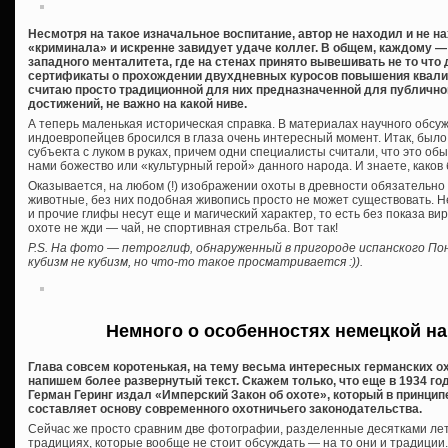
Несмотря на такое изначальное воспитание, автор не находил и не 
«криминала» и искренне завидует удаче коллег. В общем, каждому —
западного менталитета, где на стенах принято вывешивать не то что 
сертификаты о прохождении двухдневных куросов повышения квали
считаю просто традиционной для них предназначенной для публичн
достижений, не важно на какой ниве.
А теперь маленькая историческая справка. В материалах научного обс
индоевропейцев бросился в глаза очень интересный момент. Итак, был
субъекта с луком в руках, причем одни специалисты считали, что это об
нами божество или «культурный герой» данного народа. И знаете, како
Оказывается, на любом (!) изображении охоты в древности обязательн
животные, без них подобная живопись просто не может существовать. Не
и прочие глифы несут еще и магический характер, то есть без показа в
охоте не жди — чай, не спортивная стрельба. Вот так!
P.S. На фото — петроглиф, обнаруженный в пригороде испанского По
кубизм не кубизм, но что-то такое просматривается :)).
Немного о особенностях немецкой н
Глава совсем коротенькая, на тему весьма интересных германских 
напишем более развернутый текст. Скажем только, что еще в 1934 го
Герман Геринг издал «Имперский Закон об охоте», который в принципе
составляет основу современного охотничьего законодательства.
Сейчас же просто сравним две фотографии, разделенные десятками лет.
традициях, которые вообще не стоит обсуждать — на то они и традиции.