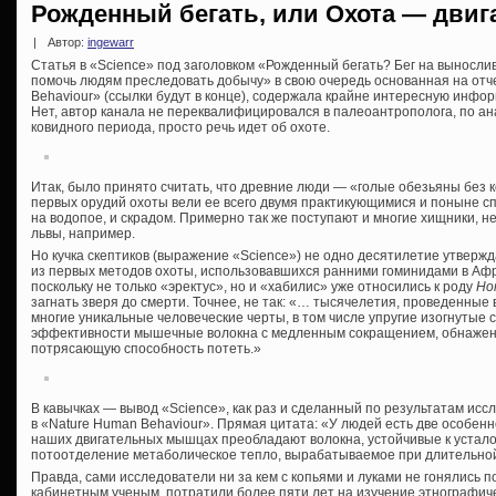
Рожденный бегать, или Охота — двига
|
Автор:
ingewarr
Статья в «Science» под заголовком «Рожденный бегать? Бег на вынослив
помочь людям преследовать добычу» в свою очередь основанная на отч
Behaviour» (ссылки будут в конце), содержала крайне интересную инфо
Нет, автор канала не переквалифицировался в палеоантрополога, по а
ковидного периода, просто речь идет об охоте.
Итак, было принято считать, что древние люди — «голые обезьяны без 
первых орудий охоты вели ее всего двумя практикующимися и поныне спо
на водопое, и скрадом. Примерно так же поступают и многие хищники, н
львы, например.
Но кучка скептиков (выражение «Science») не одно десятилетие утвержд
из первых методов охоты, использовавшихся ранними гоминидами в Африк
поскольку не только «эректус», но и «хабилис» уже относились к роду
Ho
загнать зверя до смерти. Точнее, не так: «… тысячелетия, проведенные
многие уникальные человеческие черты, в том числе упругие изогнутые
эффективности мышечные волокна с медленным сокращением, обнажен
потрясающую способность потеть.»
В кавычках — вывод «Science», как раз и сделанный по результатам исс
в «Nature Human Behaviour». Прямая цитата: «У людей есть две особенн
наших двигательных мышцах преобладают волокна, устойчивые к устало
потоотделение метаболическое тепло, вырабатываемое при длительно
Правда, сами исследователи ни за кем с копьями и луками не гонялись п
кабинетным ученым, потратили более пяти лет на изучение этнографиче