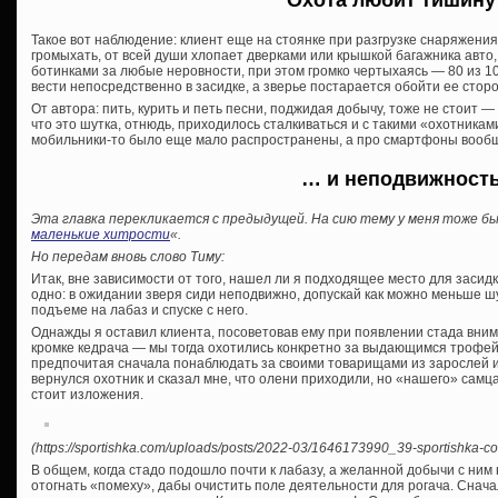
Охота любит тишин
Такое вот наблюдение: клиент еще на стоянке при разгрузке снаряжения
громыхать, от всей души хлопает дверками или крышкой багажника авто,
ботинками за любые неровности, при этом громко чертыхаясь — 80 из 10
вести непосредственно в засидке, а зверье постарается обойти ее стор
От автора: пить, курить и петь песни, поджидая добычу, тоже не стоит — 
что это шутка, отнюдь, приходилось сталкиваться и с такими «охотниками
мобильники-то было еще мало распространены, а про смартфоны вообщ
… и неподвижност
Эта главка перекликается с предыдущей. На сию тему у меня тоже б
маленькие хитрости
«.
Но передам вновь слово Тиму:
Итак, вне зависимости от того, нашел ли я подходящее место для засидк
одно: в ожидании зверя сиди неподвижно, допускай как можно меньше ш
подъеме на лабаз и спуске с него.
Однажды я оставил клиента, посоветовав ему при появлении стада вни
кромке кедрача — мы тогда охотились конкретно за выдающимся трофей
предпочитая сначала понаблюдать за своими товарищами из зарослей и 
вернулся охотник и сказал мне, что олени приходили, но «нашего» самц
стоит изложения.
(https://sportishka.com/uploads/posts/2022-03/1646173990_39-sportishka-com
В общем, когда стадо подошло почти к лабазу, а желанной добычи с ним
отогнать «помеху», дабы очистить поле деятельности для рогача. Снача