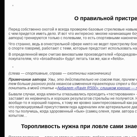
О правильной пристр
Перед собственно охотой я всегда проверяю базовые стрелковые навык
с чем придется иметь дело. И вот что интересно: многие начинающие бо
автора
) тренируются только с полевыми, то есть спортивными наконечн
Что странно, ведь в огнестрельной сфере никто не ведет пристрелку бо
о спорте говорим), работают с теми, которые предстоит использовать на
В определенной мере считаю виноватыми производителей «бродхедов»
покупателям, что «broadheads» будут летать так же, как и «fields».
(слева — спортивные, справа — охотничьи наконечники)
Примечание автора
: Увы, это действительно не совсем так, причем
тем больше разного рода нюансов изменения траектории стрел и болт
почитать в моей статье «
Арбалет «Ravin R500»: слишком хорошо — т
Бывали случаи, когда клиенты отказывались проходить «тестирование» —
заставит их нервничать и хороших результатов стрельбы не получится. 
вообще-то я хороший парень, к тому же кровно заинтересованный как раз
что провоцируемый присутствием гида адреналин или артериальное давл
что ты получишь, когда здоровенный «бык» (самец оленя, прим. автора ст
копытом…
Торопливость нужна при ловле сами знает