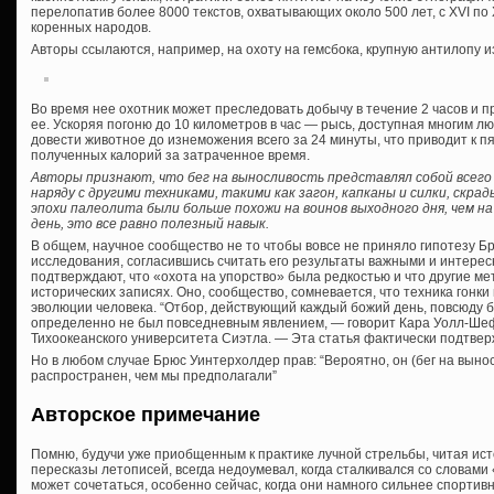
перелопатив более 8000 текстов, охватывающих около 500 лет, с XVI по 
коренных народов.
Авторы ссылаются, например, на охоту на гемсбока, крупную антилопу и
Во время нее охотник может преследовать добычу в течение 2 часов и п
ее. Ускоряя погоню до 10 километров в час — рысь, доступная многим л
довести животное до изнеможения всего за 24 минуты, что приводит к п
полученных калорий за затраченное время.
Авторы признают, что бег на выносливость представлял собой всего
наряду с другими техниками, такими как загон, капканы и силки, скрад
эпохи палеолита были больше похожи на воинов выходного дня, чем н
день, это все равно полезный навык.
В общем, научное сообщество не то чтобы вовсе не приняло гипотезу Б
исследования, согласившись считать его результаты важными и интерес
подтверждают, что «охота на упорство» была редкостью и что другие м
исторических записях. Оно, сообщество, сомневается, что техника гонк
эволюции человека. “Отбор, действующий каждый божий день, повсюду б
определенно не был повседневным явлением, — говорит Кара Уолл-Шеф
Тихоокеанского университета Сиэтла. — Эта статья фактически подтвер
Но в любом случае Брюс Уинтерхолдер прав: “Вероятно, он (бег на выно
распространен, чем мы предполагали”
Авторское примечание
Помню, будучи уже приобщенным к практике лучной стрельбы, читая ис
пересказы летописей, всегда недоумевал, когда сталкивался со словами 
может сочетаться, особенно сейчас, когда они намного сильнее спортив