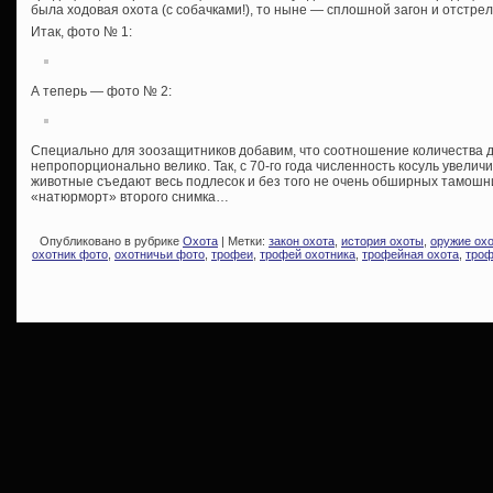
была ходовая охота (с собачками!), то ныне — сплошной загон и отстре
Итак, фото № 1:
А теперь — фото № 2:
Специально для зоозащитников добавим, что соотношение количества 
непропорционально велико. Так, с 70-го года численность косуль увеличи
животные съедают весь подлесок и без того не очень обширных тамош
«натюрморт» второго снимка…
Опубликовано в рубрике
Охота
| Метки:
закон охота
,
история охоты
,
оружие ох
охотник фото
,
охотничьи фото
,
трофеи
,
трофей охотника
,
трофейная охота
,
троф