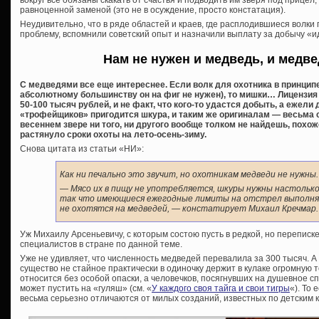
равноценной заменой (это не в осуждение, просто констатация).
Неудивительно, что в ряде областей и краев, где расплодившиеся волки
проблему, вспомнили советский опыт и назначили выплату за добычу «и
Нам не нужен и медведь, и медве
С медведями все еще интереснее. Если волк для охотника в принципе
абсолютному большинству он на фиг не нужен), то мишки… Лицензия 
50-100 тысяч рублей, и не факт, что кого-то удастся добыть, а ежели
«трофейщиков» пригодится шкура, и таким же оригиналам — весьма с
весеннем звере ни того, ни другого вообще толком не найдешь, похо
растянуло сроки охоты на лето-осень-зиму.
Снова цитата из статьи «НИ»:
Как ни печально это звучит, но охотникам медведи не нужны.
— Мясо их в пищу не употребляется, шкуры нужны настолько
так что имеющиеся ежегодные лимиты на отстрел выполня
не охотятся на медведей
, — констатирует Михаил Кречмар.
Уж Михаилу Арсеньевичу, с которым состою пусть в редкой, но переписк
специалистов в стране по данной теме.
Уже не удивляет, что численность медведей перевалила за 300 тысяч. А 
существо не стайное практически в одиночку держит в кулаке огромную т
относится без особой опаски, а человечков, посягнувших на душевное с
может пустить на «гуляш» (см. «
У каждого своя тайга и свои тигры
«). То
весьма серьезно отличаются от милых созданий, известных по детским к