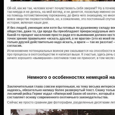
Ой-ой, как же так, человек хочет почувствовать себя зверем!? Ну а поче
так никуда и не делось, на мой взгляд, и не денется, поскольку именно 
на помощь потомственному горожанину, до фига чего знающему, но мног
вовсе зверство первостатейное, но, к сожалению, это постоянный спутн
истории, включая наши дни.
И без людей, умеющих или хотя бы готовых по душевному складу вое
общество, даже то, где вроде бы преобладают прекраснодушные ин
Какой-то процент населения просто ради его выживания должен нести 
точек зрения правильнее «искать друзей, а не врагов» (это из моей п
только друзей действительно надо искать, а враги — так их разэтак!
согласия.
Исчезновение потенциальных воинов уже сказывается на способности мн
про процессы в охотсообществе я написал выше. К счастью, здесь речь о
ничего хорошего «вымирание» охотников тоже не приносит, в том числе и
Немного о особенностях немецкой н
Заключительная глава совсем коротенькая, на тему весьма интересн
надеюсь, обязательно напишу более развернутый текст. Скажу только
лесничий рейха Геринг издал «Имперский Закон об охоте», который в 
составляет основу современного охотничьего законодательства.
Сейчас же просто сравним две фотографии, разделенные десятками лет.