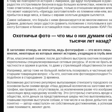
К тому же повторяется история с Америкой, где вдруг получившие в рук
радостях отстреливали бизонов в куда больших количествах, нежели в
тоже отметились в подобной ситуации, только в отношении морских мле
что может наворотить «бригада заготовителей» из племени ням-ням, в
прибыток в виде мяса, и баксы с еврами золотым дождем сыплются.
Самое забавное, что борьба с ними финансируется во многом именно за с
Думаем, довольно скоро удастся сравнить положение с поголовьем в з
охоту Ботсване и Кении и остающейся пока «охотничьим раем» ЮАР. П
Охотничьи фото — что мы о них думаем сей
тысячи лет назад?
В заголовке отнюдь не опечатка, ведь фотография — это всего лишь 
многих, некоторые из которых имеют историю, уходящую в глубь век
Итак, классический снимок: после достойного выстрела охотник позир
переполнены специализированные сетевые ресурсы. И если не брать в
частности и оружия в целом, то даже у стреляющей общественности они
Например, автор тоже не большой любитель позировать и частенько вс
старшим товарищем вопрос: «Ты кто, охотник или фотокорреспондент?» 
подобное в стародавние :)) времена.
Вспоминаю достаточно регулярно выпускаемую стенгазету городского охо
основном были снимки вроде «Наш дружный коллектив на заготовке вет
трофеи, как правило, отсутствовали, за исключением разве что изображ
наносящих вред народному хозяйству. Это (отстрелы) считалось вроде 
общества, хотя деньги за представленные шкуры честно выплачивались
главными героями выступали собаки, в том числе и на фоне добытого звер
понятно — автор «хвастался» не собственным достижениями, а успехами
сами понимаете, меняет дело.