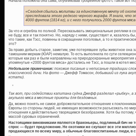
Начала положила она сама, опубликовав трофейное фото с такой вот п
«Сегодня сбылись молитвы за единственную мечту об охоте 
преследовала этого редкого черного жирафа. Я знала, что э
4000 фунтов (1814 кг), и с него получилось 2000 фунтов мяса
За что и огребла по полной. Пересказывать эмоциональные реплики в с
не буду, все и так понятно. Но, наряду с ними, существует и, казалось 
что такие, как Тэсс, повинны в сокращении поголовья, а то и практическ
это?
За право добыть старое, заметим, уже потерявшее зубы животное она 
тамошним меркам (ЮАР) немалую. То есть выполнила по сути селекцион
которые как раз и были направлены на природоохранные мероприятия и
упомянутые «2000 фунтов мяса» достались не Тэсс, а пошли в котел мес
Небольшое примечание:
похожие писаные и неписаные традиции сло
классической дичи. На фото — Джефф Томасон, добывший из лука акулу
кстати).
Так вот, при содействии капитана судна Джефф разделал «рыбку», а 
акульего мяса в местные приюты для бездомных.
Да, можно понять не самое доброжелательное отношение к поклонника
Европы со стороны людей, не имеющих возможности разъезжать по миру.
отношения к действительно творящимся безобразиям. Хотя бы потому, ч
массой суровых ограничений.
Настоящими виновниками являются браконьеры, подлинный бич не то
спрос — будет предложение. Не охотники же скупают все эти миллио
продающихся по всему миру, а обычные благовоспитанные люди, в св