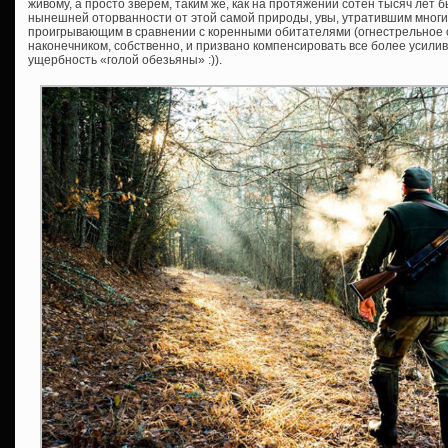
живому, а просто зверем, таким же, как на протяжении сотен тысяч лет 
нынешней оторванности от этой самой природы, увы, утратившим многие
проигрывающим в сравнении с коренными обитателями (огнестрельное ор
наконечником, собственно, и призвано компенсировать все более усил
ущербность «голой обезьяны» :)).