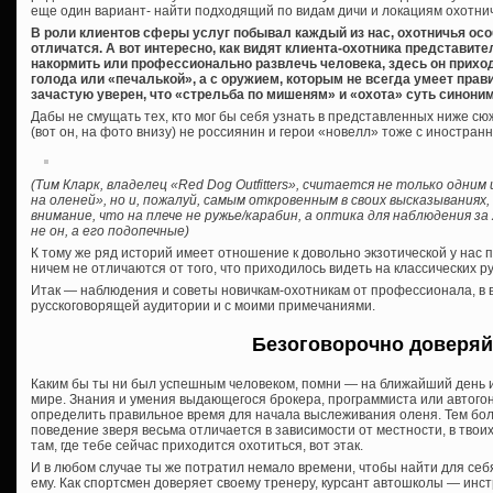
еще один вариант- найти подходящий по видам дичи и локациям охотничий
В роли клиентов сферы услуг побывал каждый из нас, охотничья осо
отличатся. А вот интересно, как видят клиента-охотника представите
накормить или профессионально развлечь человека, здесь он приход
голода или «печалькой», а с оружием, которым не всегда умеет прави
зачастую уверен, что «стрельба по мишеням» и «охота» суть синони
Дабы не смущать тех, кто мог бы себя узнать в представленных ниже сю
(вот он, на фото внизу) не россиянин и герои «новелл» тоже с иностра
(Тим Кларк, владелец «Red Dog Outfitters», считается не только одни
на оленей», но и, пожалуй, самым откровенным в своих высказываниях,
внимание, что на плече не ружье/карабин, а оптика для наблюдения з
не он, а его подопечные)
К тому же ряд историй имеет отношение к довольно экзотической у нас п
ничем не отличаются от того, что приходилось видеть на классических р
Итак — наблюдения и советы новичкам-охотникам от профессионала, в 
русскоговорящей аудитории и с моими примечаниями.
Безоговорочно доверяй
Каким бы ты ни был успешным человеком, помни — на ближайший день или
мире. Знания и умения выдающегося брокера, программиста или автогон
определить правильное время для начала выслеживания оленя. Тем боле
поведение зверя весьма отличается в зависимости от местности, в твоих 
там, где тебе сейчас приходится охотиться, вот этак.
И в любом случае ты же потратил немало времени, чтобы найти для себя
ему. Как спортсмен доверяет своему тренеру, курсант автошколы — инст