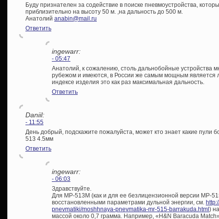
Буду признателен за содействие в поиске пневмоустройства, которы
приблизительно на высоту 50 м. ,на дальность до 500 м.
Анатолий
anabin@mail.ru
Ответить
ingewarr:
- 05:47
Анатолий, к сожалению, столь дальнобойные устройства мн
рубежом и имеются, в России же самым мощным является
индексе изделия это как раз максимальная дальность.
Ответить
Daniil:
- 11:55
День добрый, подскажите пожалуйста, может кто знает какие пули б
513 4.5мм
Ответить
ingewarr:
- 06:03
Здравствуйте.
Для МР-513М (как и для ее безлицензионной версии МР-51
восстановленными параметрами дульной энергии, см.
http:
pnevmatiki/moshhnaya-pnevmatika-mr-515-barrakuda.html
) н
массой около 0,7 грамма. Например, «H&N Baracuda Match»