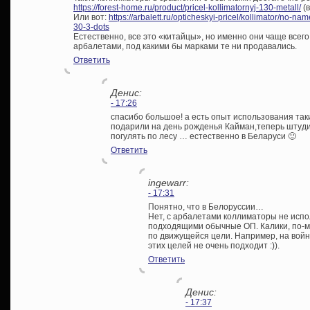
https://forest-home.ru/product/pricel-kollimatornyj-130-metall/
(
Или вот:
https://arbalett.ru/opticheskyi-pricel/kollimator/no-na
30-3-dots
Естественно, все это «китайцы», но именно они чаще всег
арбалетами, под какими бы марками те ни продавались.
Ответить
Денис:
- 17:26
спасибо большое! а есть опыт использования так
подарили на день рожденья Кайман,теперь штуди
погулять по лесу … естественно в Беларуси 🙂
Ответить
ingewarr:
- 17:31
Понятно, что в Белоруссии…
Нет, с арбалетами коллиматоры не исп
подходящими обычные ОП. Калики, по-м
по движущейся цели. Например, на войне
этих целей не очень подходит :)).
Ответить
Денис:
- 17:37