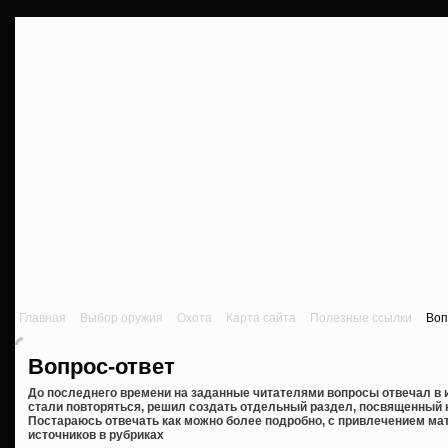
Главная
Выбор оружия
Охота
Карта сайта
Полезные ссылки
Воп
Вопрос-ответ
До последнего времени на заданные читателями вопросы отвечал в 
стали повторяться, решил создать отдельный раздел, посвященный 
Постараюсь отвечать как можно более подробно, с привлечением ма
источников в рубриках