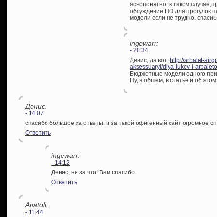
яснопонятно. в таком случае,п
обсуждение ПО для прогулок по
модели если не трудно. спаси
ingewarr:
- 20:34
Денис, да вот:
http://arbalet-airg
aksessuaryi/dlya-lukov-i-arbaleto
Бюджетные модели одного прим
Ну, в общем, в статье и об этом
Денис:
- 14:07
спасибо большое за ответы. и за такой офигенный сайт огромное сп
Ответить
ingewarr:
- 14:12
Денис, не за что! Вам спасибо.
Ответить
Anatoli:
- 11:44