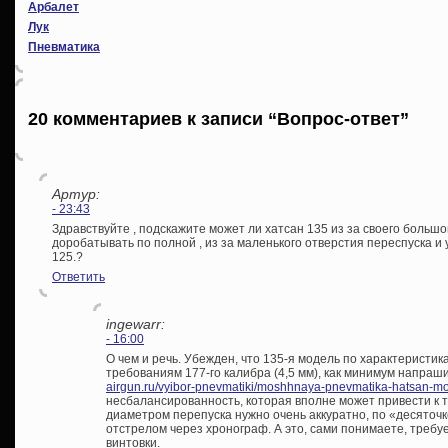
Арбалет
Лук
Пневматика
20 комментариев к записи “Вопрос-ответ”
Артур:
- 23:43
Здравствуйте , подскажите может ли хатсан 135 из за своего большо
доробатывать по полной , из за маленького отверстия переспуска и
125.?
Ответить
ingewarr:
- 16:00
О чем и речь. Убежден, что 135-я модель по характеристик
требованиям 177-го калибра (4,5 мм), как минимум напраши
airgun.ru/vyibor-pnevmatiki/moshhnaya-pnevmatika-hatsan-m
несбалансированность, которая вполне может привести к т
диаметром перепуска нужно очень аккуратно, по «десяточке»
отстрелом через хронограф. А это, сами понимаете, требу
винтовки.