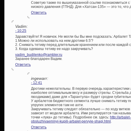
Советую также по вышеуказанной ссылке познакомиться с
низкого давления (ГПНД). Для «Хатсан-135» — это то, что 
Ответить
Vadim:
- 10:25
Здравствуйте! Я новичок. Не могли бы Вы мне подсказать: Арбалет Т
1.Можно ли использовать на нем дротики 6.5′?
2. Снимать тетиву перед длительным хранением или после каждой 
3. Когда одеваеш тетиву ее надо закручивать?
vadim_budilenko@rambler.ru
Заранее благодарен Вадим.
Ответить
ingewarr:
- 12:41
Дротики нежелательны. В первую очередь характеристики
наиболее оптимальным весу и размеру стрелы. Стрельба 
гвоздиками) даже для «Тарантула» будет сродни губительн
У арбалетов бюджетного сегмента лучше снимать тетиву п
упругих элементов там не ахти.
Закручивать тетиву следует обязательно — по ходу витков
зависит от модели арбалета. Ими регулируется так назыв
точки «лука» до тетивы). Подробнее см. здесь:
http://arbalet
obsluzhivaem/vyi-kupili-arbalet-pervyie-shagi.html
.
Ответить