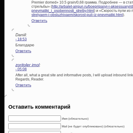
Premier domed» 10.5 grain/0,68 грамма. Подробнее — в ст
стрельбы» (
http://arbalet-airgun.ru/boepripasyi-i-aksessuaryi/
pnevmatiki_i_osobennosti_strelby.html
) и «Скорость пули из 
strelyaem-i-obsluzhivaem/skorost-puli-iz-pnevmatiki.html
).
Ответить
Daniil:
- 18:53
Благодарю
Ответить
zoritoler imol
:
- 05:08
After all, what a great site and informative posts, I will upload inbound li
Regards, Reader.
Ответить
Оставить комментарий
Имя (обязательно)
Mail (не будет опубликовано) (обязательно)