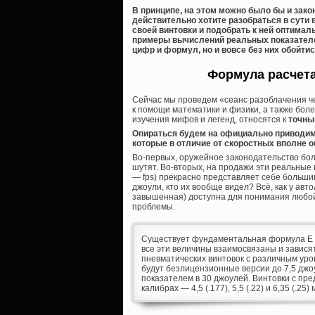
В принципе, на этом можно было бы и зако
действительно хотите разобраться в сути 
своей винтовки и подобрать к ней оптимал
примеры вычислений реальных показателе
цифр и формул, но и вовсе без них обойтис
Формула расчета
Сейчас мы проведем «сеанс разоблачения че
к помощи математики и физики, а также боле
изучения мифов и легенд, относятся к
точны
Опираться будем на официально приводим
которые в отличие от скоростных вполне 
Во-первых, оружейное законодательство бол
шутят. Во-вторых, на продажи эти реальные 
— fps) прекрасно представляет себе больши
джоули, кто их вообще видел? Всё, как у авт
завышенная) доступна для понимания любой
проблемы.
Существует фундаментальная формула E 
все эти величины взаимосвязаны и зависят
пневматических винтовок с различным уро
будут безлицензионные версии до 7,5 джо
показателем в 30 джоулей. Винтовки с пр
калибрах — 4,5 (.177), 5,5 (.22) и 6,35 (.25