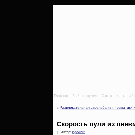
Главная
Выбор оружия
Охота
Карта сай
«
Развлекательная стрельба из пневматики 
Скорость пули из пнев
|
Автор:
ingewarr