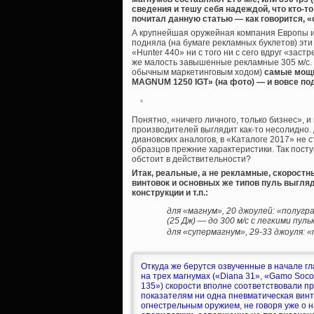
сведения и тешу себя надеждой, что кто-т
почитал данную статью — как говорится, 
А крупнейшая оружейная компания Европы ис
подняла (на бумаге рекламных буклетов) эти
«Hunter 440» ни с того ни с сего вдруг «зас
же малость завышенные рекламные 305 м/с.
обычным маркетинговым ходом)
самые мощн
MAGNUM 1250 IGT» (на фото) — и вовсе под
Понятно, «ничего личного, только бизнес», и
производителей выглядит как-то несолидно.
диановских аналогов, в «Каталоге 2017» не 
образцов прежние характеристики. Так посту
обстоит в действительности?
Итак, реальные, а не рекламные, скорост
винтовок и основных же типов пуль выгля
конструкции и т.п.:
для «магнум», 20 джоулей: «полугра
(25 Дж) — до 300 м/с с легкими пул
для «супермагнум», 29-33 джоуля: 
Откуда же берутся озвученные в начале гл
на трех магнумах («Diana 31», «Gamo Soco
135») скорости вполне соответствовали п
показателям ни одна пневматическая винт
огнестрельным оружием, не говоря уже о 