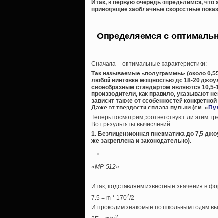
Итак, в первую очередь определимся, что 
приводящие заоблачные скоростные показ
Определяемся с оптимальн
Сначала – оптимальные характеристики:
Так называемые «полуграммы» (около 0,55
любой винтовке мощностью до 18-20 джоу
своеобразным стандартом являются 10,5-10
производители, как правило, указывают неп
зависит также от особенностей конкретной 
Даже от твердости сплава пульки (см. «
Пу
Теперь посмотрим,соответствуют ли этим тр
Вот результаты вычислений.
1. Безлицензионная пневматика до 7,5 джоу
же закреплена и законодательно).
«МР-512»
Итак, подставляем известные значения в фо
2
7,5 = m * 170
/2
И проводим знакомые по школьным годам вы
2