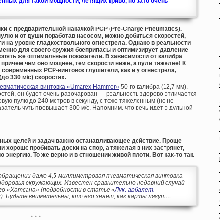
нных для такой мощности, летящих криво, но зато очень
ки с предварительной накачкой PCP (Pre-Charge Pneumatics).
пулю и от души поработав насосом, можно добиться скоростей,
и на уровне гладкоствольного огнестрела. Однако в реальности
енно для своего оружия боеприпасы и оптимизирует давление
а опять же оптимальные показатели. В зависимости от калибра
 причем чем оно мощнее, тем скорости ниже, а пули тяжелее! К
современных PCP-винтовок глушители, как и у огнестрела,
до 330 м/с) скоростях.
невматическая винтовка «Umarex Hammer»
50-го калибра (12,7 мм).
остей, он будет очень разочарован — реальность здорово отличается
вую пулю до 240 метров в секунду, с тоже тяжеленным (но не
затель чуть превышает 300 м/с. Напомним, что речь идет о дульной
езных целей и задач важно останавливающее действие. Проще
 хорошо пробивать доски на спор, а тяжелая в них застрянет,
энергию. То же верно и в отношении живой плоти. Вот как-то так.
бращении даже 4,5-миллиметровая пневматическая винтовка
здоровья окружающих. Известен сравнительно недавний случай
го «Хатсана» (подробности в статье «
Лук, арбалет,
«). Будьте внимательны, кто его знает, как карты лягут…
* * *