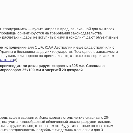
.н. «полуграмме» — пульке как раз и предназначенной для винтовок
продавцы ориентируются на требования законодательства
расчетах) и, дабы не вступить с ними в конфликт, дают объективные
ом исполнении
(для США, ЮАР, Австралии и еще ряда стран) или
с
Украины и большинства других государств). Последнее в зависимости
й пружины или поршня на оригинальные, а также рассверливанием
винтовок
«).
 производители декларирует скорость в 305 м/с. Сначала о
мпрессором 25х100 мм и энергией 20 джоулей.
предыдущем варианте. Использовать столь легкие снаряды с 20-
 получится своеобразный облегченный аналог разрушительного
льки затруднительно, в основном это будут известные по советским
олько предназначены подобные «изделия» в основном для 3-