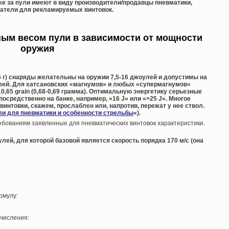
же за пули имеют в виду производители/продавцы пневматики,
атели для рекламируемых винтовок.
ым весом пули в зависимости от мощности
оружия
 г) снаряды желательны на оружии 7,5-16 джоулей и допустимы на
лей. Для хатсановских «магнумов» и любых «супермагнумов»
,65 grain (0,68-0,69 грамма). Оптимальную энергетику серьезные
осредственно на банке, например, «16 J» или «>25 J». Многое
винтовки, скажем, прослаблен или, напротив, пережат у нее ствол.
ли для пневматики и особенности стрельбы
«).
ебованиям заявленные для пневматических винтовок характеристики.
лей, для которой базовой является скорость порядка 170 м/с (она
рмулу:
числения: