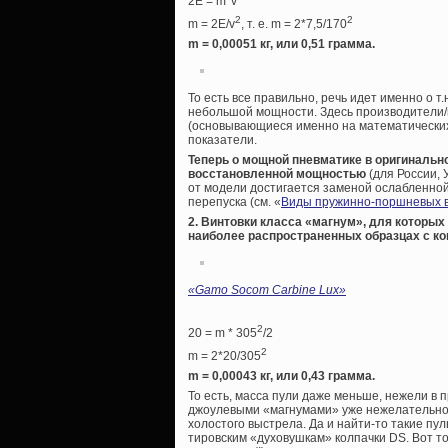
2E = m*v
2
2
m = 2E/v
, т. е. m = 2*7,5/170
m = 0,00051 кг, или 0,51 грамма.
То есть все правильно, речь идет именно о т
небольшой мощности. Здесь производители/
(основывающиеся именно на математических 
показатели.
Теперь о мощной пневматике в оригинальн
восстановленной мощностью
(для России, 
от модели достигается заменой ослабленно
перепуска (см. «
Виды пружинно-поршневых 
2. Винтовки класса «магнум», для которых
наиболее распространенных образцах с ко
«
Gamo Socom Carbine Lux»
2
20 = m * 305
/2
2
m = 2*20/305
m = 0,00043 кг, или 0,43 грамма.
То есть, масса пули даже меньше, нежели в 
джоулевыми «магнумами» уже нежелательно,
холостого выстрела. Да и найти-то такие пу
тировским «духовушкам» колпачки DS. Вот т