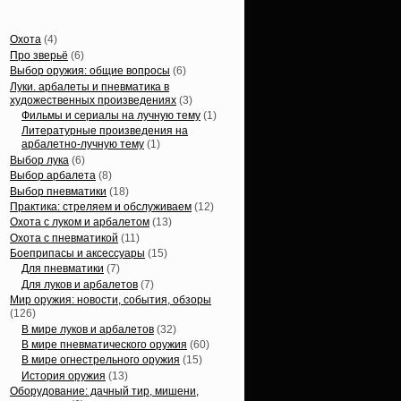
Статьи, обзоры
Охота
(4)
Про зверьё
(6)
Выбор оружия: общие вопросы
(6)
Луки. арбалеты и пневматика в
художественных произведениях
(3)
Фильмы и сериалы на лучную тему
(1)
Литературные произведения на
арбалетно-лучную тему
(1)
Выбор лука
(6)
Выбор арбалета
(8)
Выбор пневматики
(18)
Практика: стреляем и обслуживаем
(12)
Охота с луком и арбалетом
(13)
Охота с пневматикой
(11)
Боеприпасы и аксессуары
(15)
Для пневматики
(7)
Для луков и арбалетов
(7)
Мир оружия: новости, события, обзоры
(126)
В мире луков и арбалетов
(32)
В мире пневматического оружия
(60)
В мире огнестрельного оружия
(15)
История оружия
(13)
Оборудование: дачный тир, мишени,