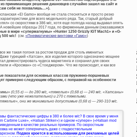
о из принимающих решения диановцев случайно зашел на сайт и
«сам себя не похвалишь…»).
панская «El Gamo» вообще не стала стесняться и просто резко
 характеристики для всего модельного ряда. Так, старый добрый
трелял» со скоростями в 386 м/с, хотя еще полгода назад выдавал опять
 А новейшие образцы 2017 года, по фирменным данным (оказавшимся
ые в мире «супермагнумы» «Hunter 1250 Grizzly IGT Mach1» и «G-
 500 м/с!
(см.
«Пневматические винтовки «Гамо»
)
 все же такая погоня за ростом продаж для столь именитых
 Даже турецкий «Хатсан», все изделия которого однозначно мощнее
стал демонстрировать чудеса маркетинга и сохранил для своих
пили и «Кросман» со «Стоеджером». Что же происходит, и как все
ные показатели для основных классов пружинно-поршневых
дят примерно следующим образом, с поправкой на особенности
ммы» (0,55 г) — до 280 м/с, «тяжелые» (0,68 г) — 240 м/с. «Хатсаны»
ьками (что уже нежелательно) и 270 с тяжелыми.
«тяжелые», они же минимально допустимые (0,68 г) — 290-310 м/с.
авы фантастические цифры в 380 и более м/с? В свое время у меня
m Carbine Luxe», «Hatsan Striker») и одном «супере» («Hatsan mod
риведенным в качестве реальных примеров. По скоростным
овка не может соперничать даже с гладкоствольным
нарезном.
Подвох кроется в использовании для рекламных целей