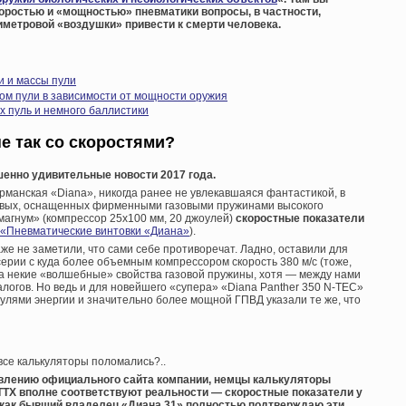
коростью и «мощностью» пневматики вопросы, в частности,
иметровой «воздушки» привести к смерти человека.
и и массы пули
м пули в зависимости от мощности оружия
 пуль и немного баллистики
не так со скоростями?
енно удивительные новости 2017 года.
рманская «Diana», никогда ранее не увлекавшаяся фантастикой, в
новых, оснащенных фирменными газовыми пружинами высокого
магнум» (компрессор 25х100 мм, 20 джоулей)
скоростные показатели
«Пневматические винтовки «Диана»
).
е не заметили, что сами себе противоречат. Ладно, оставили для
серии с куда более объемным компрессором скорость 380 м/с (тоже,
а некие «волшебные» свойства газовой пружины, хотя — между нами
логов. Но ведь и для новейшего «супера» «Diana Panther 350 N-TEC»
оулями энергии и значительно более мощной ГПВД указали те же, что
 все калькуляторы поломались?..
влению официального сайта компании, немцы калькуляторы
 ТТХ вполне соответствуют реальности — скоростные показатели у
s (как бывший владелец «Диана 31» полностью подтверждаю эти