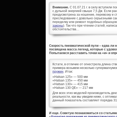
Внимание.
С 01.07.21 г. в силу вступили п
с дульной энергией свыше 7,5 Дж. Если р
предусмотрена за ношение, перевозку и ст
преследование с довольно серьезными сан
переделку или ремонт подобных образцов
законы
). Так что при чтении статей, напис
обстоятельства…
Скорость пневматической пули – едва ли н
посвящена масса легенд, которые с удово
Попытаемся расставить точки на «и» и оп
Кстати, в отличие от огнестрела длина ст
примера возьмем несколько супермагнумо
пружин
. Итак:
«Hatsan 125» — 500 мм
«Hatsan 135» — 450 мм
«Hatsan 130» — 415 мм
«Hatsan 130 QE» — 217 мм
Для всех этих моделей производитель декл
реальности, как мы увидим ниже, с оптим
данный показатель составляет порядка 310
И еще. Советую познакомиться со статьям
«
Характер поражения из пневматического 