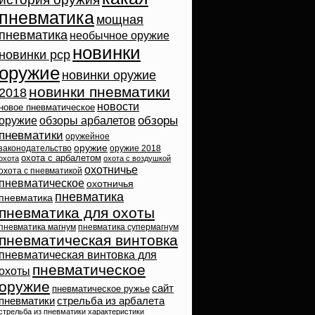
пневматика
мощная
пневматика
необычное оружие
новинки
новинки pcp
оружие
новинки оружие
новинки пневматики
2018
новости
новое пневматическое
обзоры
оружие
обзоры арбалетов
пневматики
оружейное
оружие
законодательство
оружие 2018
охота с арбалетом
охота
охота с воздушкой
охотничье
охота с пневматикой
пневматическое
охотничья
пневматика
пневматика
пневматика для охоты
пневматика магнум
пневматика супермагнум
пневматическая винтовка
пневматическая винтовка для
пневматическое
охоты
оружие
сайт
пневматическое ружье
пневматики
стрельба из арбалета
стрельба из пневматики
характеристики