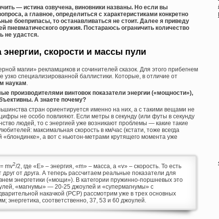
нчить — истина озвучена, виновники названы. Но если вы
вопроса, а главное, определиться с характеристиками конкретно
ьные боеприпасы, то останавливаться не стоит. Далее я приведу
й пневматического оружия. Постараюсь ограничить количество
ь не удастся.
 энергии, скорости и массы пули
рной магии» рекламщиков и сочинителей сказок. Для этого прибегнем
е узко специализированной баллистики. Которые, в отличие от
м наукам
.
ые производителями винтовок показатели энергии («мощности»),
объективны. А знаете почему?
ьшинства стран ориентируется именно на них, а с такими вещами не
цифры не особо повлияют. Если метры в секунду (или футы в секунду
нство людей, то с энергией уже возникают проблемы — какие такие
олюбителей: максимальная скорость в км/час (кстати, тоже всегда
 «блондинке», а вот с ньютон-метрами крутящего момента уже
2
= mv
/2, где «Е» – энергия, «m» – масса, а «v» – скорость. То есть
 друг от друга. А теперь рассчитаем реальные показатели для
внем энергетики («мощи»). В категории пружинно-поршневых это
улей, «магнумы» — 20-25 джоулей и «супермагнумы» с
едварительной накачкой (PCP) рассмотрим уже в трех основных
) мм; энергетика, соответственно, 37, 53 и 60 джоулей.