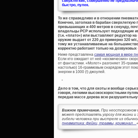
сверхлегких, совершенно не предназначе
быстро, пулек.
То же справедливо и в отношении пневмати
Конечно, затолкав в барабан сверхлегкую 
превышающих и 400 метров в секунду, почт
владельцы PCP использует подходящие им
(т.н. «плато») или выставляют редуктор н
оружие выдает от 220 до примерно 320 м/с,
тому же устанавливаемые на большинство 
корректно работают только на дозвуковых (
Ниже представлена
самая мощная в мире п
Если кто ожидает от неё «космических» скор
от фантастики. «Молот» разгоняет 35-граммо
настолько) 16-граммовым снарядом этот пока
энергии в 1000 (!) джоулей.
Дело в том, что для охоты и вообще серь
говоря, легкими высокоскоростными пулями
передав массе дерева всю разрушительную 
Важное примечание.
При неосторожном о
может представлять угрозу для жизни и 
гибели человека при выстреле из обычно
пневматика: фейки, травмы, криминал…