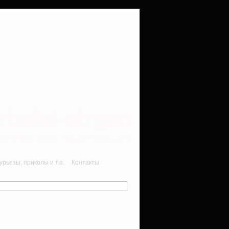
rbalet-airgun
вматика для начинающих
рьезы, приколы и т.п.
Контакты