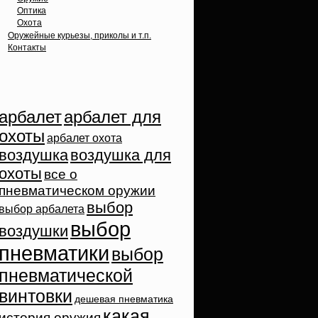
Оптика
Охота
Оружейные курьезы, приколы и т.п.
Контакты
Облако тэгов
арбалет
арбалет для
охоты
арбалет охота
воздушка
воздушка для
охоты
все о
пневматическом оружии
выбор
выбор арбалета
выбор
воздушки
пневматики
выбор
пневматической
винтовки
дешевая пневматика
какая
история оружия