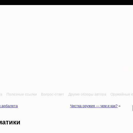
a
Лук, арбалет, пне
та
Полезные ссылки
Вопрос-ответ
Другие обзоры автора
Оружейные ку
и арбалета
Чистка оружия — чем и как?
»
матики