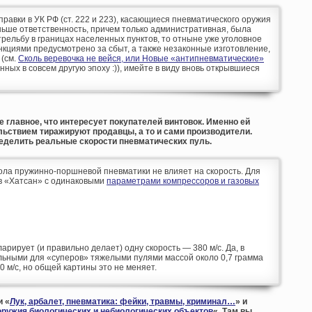
оправки в УК РФ (ст. 222 и 223), касающиеся пневматического оружия
аньше ответственность, причем только административная, была
рельбу в границах населенных пунктов, то отныне уже уголовное
кциями предусмотрено за сбыт, а также незаконные изготовление,
 (см.
Сколь веревочка не вейся, или Новые «антипневматические»
анных в совсем другую эпоху :)), имейте в виду вновь открывшиеся
е главное, что интересует покупателей винтовок. Именно ей
льствием тиражируют продавцы, а то и сами производители.
ределить реальные скорости пневматических пуль.
вола пружинно-поршневой пневматики не влияет на скорость. Для
в «Хатсан» с одинаковыми
параметрами компрессоров и газовых
арирует (и правильно делает) одну скорость — 380 м/с. Да, в
альными для «суперов» тяжелыми пулями массой около 0,7 грамма
 м/с, но общей картины это не меняет.
и «
Лук, арбалет, пневматика: фейки, травмы, криминал…
» и
оружия биологических и небиологических объектов
«. Там вы