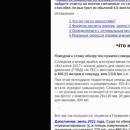
найдете ответы на многие связанные со с
способен ли выстрел из обычной 4,5-милл
Оглавление
1
Что не так со скоростями?
2
Формула расчета энергии, скорост
3
Определяемся с оптимальным весо
4
Реальные скорости пневматических
Что 
Поводом к этому обзору послужили соверш
Солидная и всегда крайне консервативная ге
«Каталоге 2017» начала давать для своих 
давления (ГПВД) «N-TEC» винтовок класса «
в 400 (!) метров в секунду, или 1316 fps
(см.
При этом легендарно педантичные немцы даж
своего классического «супермагнума» 350-й 
кстати, изрядно завышенную). Спишем это н
— по усилию они не отличаются от витых ана
(на фото) с компрессором 29х120 мм, 30 дж
для магнума, 400 м/с.
Вот как так получается, неужели в Германии
Дополнение, июль 2021 года.
Судя по обно
отремонтировали :)), и теперь озвученные
магнумов составляют 270 м/с, или 890 fp