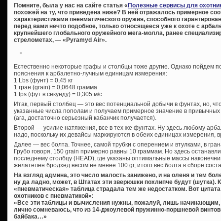
Помните, была у нас на сайте статья «
Полезные сервисы для охотник
похожей на ту, что приведена ниже? В ней отражалось примерное со
характеристиками пневматического оружия, способного гарантированно
перед вами нечто подобное, только относящееся уже к охоте с арбал
крупнейшего глобального оружейного мега-молла, ранее специализир
стрелометах, — «Pyramyd Air».
Естественно некоторые графы и столбцы тоже другие. Однако пойдем п
пояснения к арбалетно-лучным единицам измерения:
1 Lbs (фунт) = 0,45 кг
1 гран (grain) = 0,0648 грамма
1 fps (фут в секунду) = 0,305 м/с
Итак, первый столбец — это вес потенциальной добычи в фунтах, но, чт
указанные числа пополам и получаем примерное значение в привычных к
(ага, достаточно серьезный кабанчик получается).
Второй — усилие натяжения, все в тех же фунтах. Ну здесь любому арба
надо, поскольку их девайсы маркируются в обеих единицах измерения, вр
Далее — вес болта. Точнее, самой трубки с оперением и втулками, в гран
Грубо говоря, 150 grain примерно равны 10 граммам. Но здесь останавли
последнему столбцу (HEAD), где указаны оптимальные массы наконечнико
желателен бродхед весом не менее 100 gr, итого вес болта в сборе соста
На взгляд админа, это число малость занижено, и на оленя и тем бо
ну да ладно, может, в Штатах эти зверюшки похлипче будут (шутка).
«пневматическая» таблица страдала тем же недостатком. Вот цитата
охотников с пневматикой»:
«Все эти таблицы и вычисления нужны, пожалуй, лишь начинающим,
лично сомневаюсь, что из 14-джоулевой пружинно-поршневой винтов
байбака…»