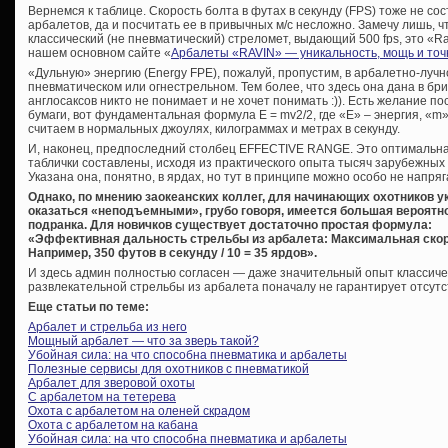
Вернемся к таблице. Скорость болта в футах в секунду (FPS) тоже не со
арбалетов, да и посчитать ее в привычных м/с несложно. Замечу лишь, ч
классический (не пневматический) стреломет, выдающий 500 fps, это «Ra
нашем основном сайте «
Арбалеты «RAVIN» — уникальность, мощь и точ
«Дульную» энергию (Energy FPE), пожалуй, пропустим, в арбалетно-лучно
пневматическом или огнестрельном. Тем более, что здесь она дана в бр
англосаксов никто не понимает и не хочет понимать :)). Есть желание п
бумаги, вот фундаментальная формула E = mv2/2, где «Е» – энергия, «m» 
считаем в нормальных джоулях, килограммах и метрах в секунду.
И, наконец, предпоследний столбец EFFECTIVE RANGE. Это оптимальна
таблички составлены, исходя из практического опыта тысяч зарубежных 
Указана она, понятно, в ярдах, но тут в принципе можно особо не напряга
Однако, по мнению заокеанских коллег, для начинающих охотников у
оказаться «неподъемными», грубо говоря, имеется большая вероятно
подранка. Для новичков существует достаточно простая формула:
«Эффективная дальность стрельбы из арбалета: Максимальная скоро
Например, 350 футов в секунду / 10 = 35 ярдов».
И здесь админ полностью согласен — даже значительный опыт классиче
развлекательной стрельбы из арбалета поначалу не гарантирует отсут
Еще статьи по теме:
Арбалет и стрельба из него
Мощный арбалет — что за зверь такой?
Убойная сила: на что способна пневматика и арбалеты
Полезные сервисы для охотников с пневматикой
Арбалет для зверовой охоты
С арбалетом на тетерева
Охота с арбалетом на оленей скрадом
Охота с арбалетом на кабана
Убойная сила: на что способна пневматика и арбалеты