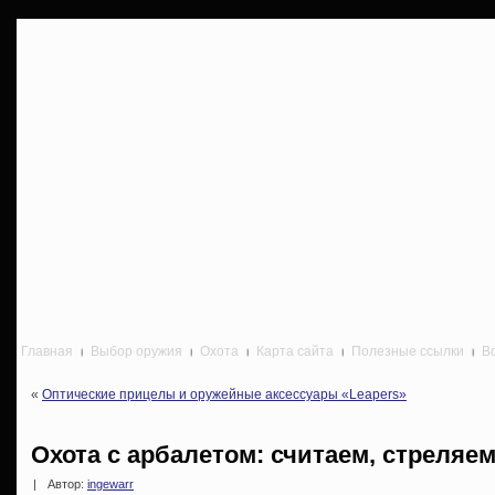
Главная
Выбор оружия
Охота
Карта сайта
Полезные ссылки
В
«
Оптические прицелы и оружейные аксессуары «Leapers»
Охота с арбалетом: считаем, стреляе
|
Автор:
ingewarr