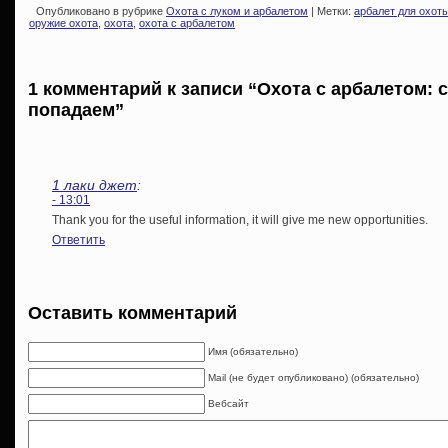
Опубликовано в рубрике
Охота с луком и арбалетом
| Метки:
арбалет для охот
оружие охота
,
охота
,
охота с арбалетом
1 комментарий к записи “Охота с арбалетом: 
попадаем”
1 лаки джет
:
- 13:01
Thank you for the useful information, it will give me new opportunities.
Ответить
Оставить комментарий
Имя (обязательно)
Mail (не будет опубликовано) (обязательно)
Вебсайт