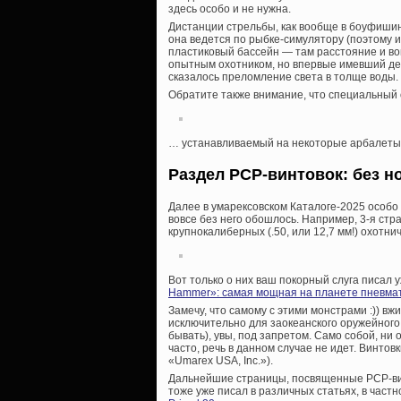
здесь особо и не нужна.
Дистанции стрельбы, как вообще в боуфишин
она ведется по рыбке-симулятору (поэтому и
пластиковый бассейн — там расстояние и вов
опытным охотником, но впервые имевший д
сказалось преломление света в толще воды. 
Обратите также внимание, что специальный 
… устанавливаемый на некоторые арбалеты и 
Раздел PCP-винтовок: без н
Далее в умарексовском Каталоге-2025 особо 
вовсе без него обошлось. Например, 3-я с
крупнокалиберных (.50, или 12,7 мм!) охотн
Вот только о них ваш покорный слуга писал 
Hammer»: самая мощная на планете пневмат
Замечу, что самому с этими монстрами :)) 
исключительно для заокеанского оружейного 
бывать), увы, под запретом. Само собой, ни 
часто, речь в данном случае не идет. Винтов
«Umarex USA, Inc.»).
Дальнейшие страницы, посвященные PCP-винт
тоже уже писал в различных статьях, в частно