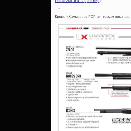
Primal 20»: и в пир, и в мир
«.
Кроме «Хаммеров» PCP-винтовкам посвящена