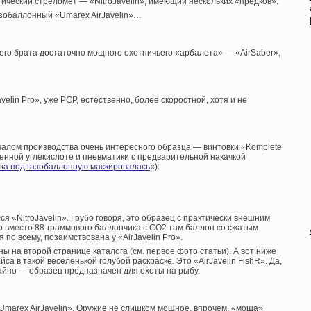
ческий стреломет — «NitroJavelin», имеющий нескольких «предков».
азобаллонный «Umarex AirJavelin»…
го брата достаточно мощного охотничьего «арбалета» — «AirSaber»,
velin Pro», уже PCP, естественно, более скоростной, хотя и не
чалом производства очень интересного образца — винтовки «Komplete
нной углекислоте и пневматики с предварительной накачкой
ка под газобаллонную маскировалась
«):
ся «NitroJavelin». Грубо говоря, это образец с практически внешним
ко вместо 88-граммового баллончика с СО2 там баллон со сжатым
я по всему, позаимствована у «AirJavelin Pro».
ены на второй странице каталога (см. первое фото статьи). А вот ниже
а в такой веселенькой голубой раскраске. Это «AirJavelin FishR». Да,
чайно — образец предназначен для охоты на рыбу.
Umarex AirJavelin». Оружие не слишком мощное, впрочем, «моща»