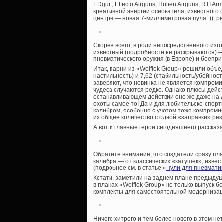
EDgun, Effecto Airguns, Huben Airguns, RTI Arm
креативной энергии основателя, известного 
центре — новая 7-миллиметровая пуля :)), р
Скорее всего, в роли непосредственного изг
известный (подробности не раскрываются) 
пневматического оружия (в Европе) и боепр
Итак, парни из «Wolfiek Group» решили объе
настильность) и 7,62 (стабильность/убойно
заверяют, что новинка не является компромис
чудеса случаются редко. Однако плюсы дейст
останавливающем действии оно же даже на д
охоты самое то! Да и для любительско-спор
калибром, особенно с учетом тоже компромис
их общее количество с одной «заправки» ре
А вот и главные герои сегодняшнего рассказ
Обратите внимание, что создатели сразу пл
калибра — от классических «катушек», извес
(подробнее см. в статье «
Пули для пневмати
Кстати, заметили на заднем плане предыдущ
в планах «Wolfiek Group» не только выпуск 
комплекты для самостоятельной модернизац
Ничего хитрого и тем более нового в этом 