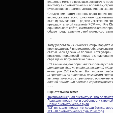
владелец может с помощью достаточно прос
винтовку в «пневматический арбалет», стр
нуждающиеся в замене детали иногда входят
Следующим шагом испанцы видят производст
верно, связываться с пружинно-поршневыми 
статьи) смысла нет — редкие исключения вро
предварительной накачкой (PCP — от
P
re
C
h
официального сайта) схематического изображ
общее представление о ней можно составить
Кому уж ребята из «Wolfiek Group» поручат 
производителей пневматики, официальными 
статьи. И он далеко не полный. Хотя уверен,
пружинно-поршневой пневматики (где она не
образцами получается не очень.
P.S. Выше мы уже обращались к опыту соз
интересно, был ли среди их творений обр
— патрон .276 Pedersen. Вот только тогда,
(в сравнении со штатным армейским винто
автоматического стрелкового оружия не ув
данной номинации одержал «промежуточны
* * *
Еще статьи по теме:
Крупнокалиберная пневматика: что ее может
Пули для пневматики и особенности стрель
Новые пневматические пули
ТОП пуль для пневматики среди бестселлеров
ТОП-10 пневматических пуль 2020 года