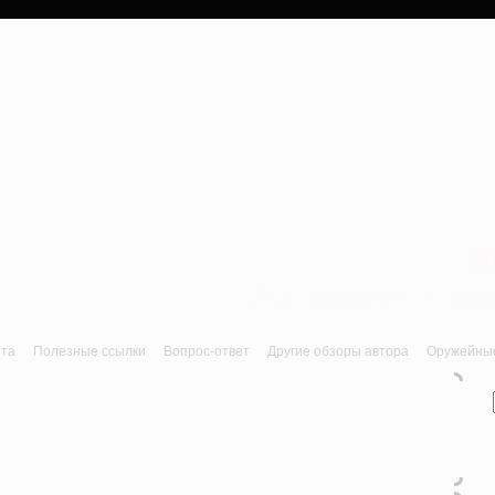
a
Лук, арбалет, пне
йта
Полезные ссылки
Вопрос-ответ
Другие обзоры автора
Оружейные 