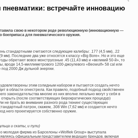
 пневматики: встречайте инновацию
дставила свою в некотором роде революционную (инновационную —
го боеприпаса для пневматического оружия.
нь стандартными считаются следующие калибры: .177 (4,5 мм), .22
357 (9 мм). Последние два уже относятся к классу «Big Bore». Но и это еще
оды обретают вовсе монструозные .45 (11,43 мм) и «великий 50-й», то
цы, вроде 14,5-миллиметрового 1200-джоулевого «Beowulf» 58 cal или
 под 2000 Дж дульной энергии.
е удовлетворены этим солидным набором и пытаются создать нечто
одит в области огнестрела. Как правило, подобный подход свойственен
о законодательства многие из них вполне легально могут у себя в
 открыть (после соответствующих бюрократических процедур)
ли не брать во внимание разного рода тюнинг существующих
 стандартный патрон, скажем, .308 Win (7,62 мм) и создается нечто
 под него проектируется собственно оружие.
льца и скаты, и пули)
но молодая фирма из Барселоны «Wolfiek Group» выступала
, являясь официальным представителем ведущих брендов, включая