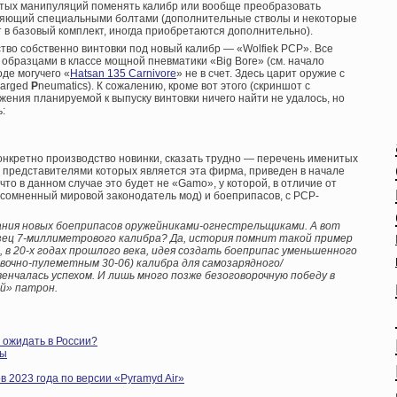
тых манипуляций поменять калибр или вообще преобразовать
еляющий специальными болтами (дополнительные стволы и некоторые
 в базовый комплект, иногда приобретаются дополнительно).
во собственно винтовки под новый калибр — «Wolfiek PCP». Все
образцами в классе мощной пневматики «Big Bore» (см. начало
де могучего «
Hatsan 135 Carnivore
» не в счет. Здесь царит оружие с
arged
P
neumatics). К сожалению, кроме вот этого (скриншот с
ения планируемой к выпуску винтовки ничего найти не удалось, но
:
конкретно производство новинки, сказать трудно — перечень именитых
представителями которых является эта фирма, приведен в начале
 что в данном случае это будет не «Gamo», у которой, в отличие от
сомненный мировой законодатель мод) и боеприпасов, с PCP-
дания новых боеприпасов оружейниками-огнестрельщиками. А вот
азец 7-миллиметрового калибра? Да, история помнит такой пример
 в 20-х годах прошлого века, идея создать боеприпас уменьшенного
вочно-пулеметным 30-06) калибра для самозарядного/
енчалась успехом. И лишь много позже безоговорочную победу в
й» патрон.
 ожидать в России?
бы
 2023 года по версии «Pyramyd Air»