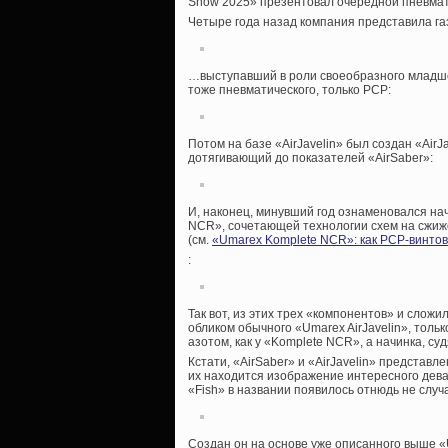
Show 2025» презентовал очередной пневмати
Четыре года назад компания представила г
…выступавший в роли своеобразного младше
тоже пневматического, только PCP:
Потом на базе «AirJavelin» был создан «AirJa
дотягивающий до показателей «AirSaber»:
И, наконец, минувший год ознаменовался на
NCR», сочетающей технологии схем на сжиже
(см.
«Umarex Komplete NCR»: как PCP-винтов
:
Так вот, из этих трех «компонентов» и сложил
обликом обычного «Umarex AirJavelin», толь
азотом, как у «Komplete NCR», а начинка, суд
Кстати, «AirSaber» и «AirJavelin» представл
их находится изображение интересного девайс
«Fish» в названии появилось отнюдь не слу
Создан он на основе уже описанного выше «