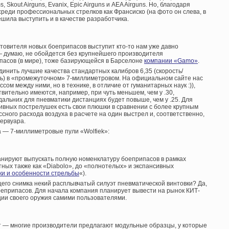
s, Skout Airguns, Evanix, Epic Airguns и AEA Airguns. Но, благодаря
среди профессиональных стрелков как Франсиско (на фото он слева, в
ешила выступить и в качестве разработчика.
отовителя новых боеприпасов выступит кто-то нам уже давно
— думаю, не обойдется без крупнейшего производителя
ипасов (в мире), тоже базирующейся в Барселоне
компании «Gamo»
.
динить лучшие качества стандартных калибров 6,35 (скорость/
сть) в «промежуточном» 7-миллиметровом. На официальном сайте нас
сом между ними, но в технике, в отличие от гуманитарных наук :)),
вительно имеются, например, при чуть меньшем, чем у .30,
альних для пневматики дистанциях будет повыше, чем у .25. Для
тивных пострелушек есть свои плюшки в сравнении с более крупным
сного расхода воздуха в расчете на один выстрел и, соответственно,
зервуара.
а — 7-миллиметровые пули «Wolfiek»:
анируют выпускать полную номенклатуру боеприпасов в рамках
тных также как «Diabolo», до «полнотелых» и экспансивных
ки и особенности стрельбы
«).
его снимка некий расплывчатый силуэт пневматической винтовки? Да,
боеприпасов. Для начала компания планирует вывести на рынок КИТ-
ии своего оружия самими пользователями.
нет — многие производители предлагают модульные образцы, у которые