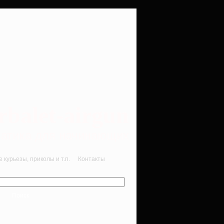
rbalet-airgun
вматика для начинающих
курьезы, приколы и т.п.
Контакты