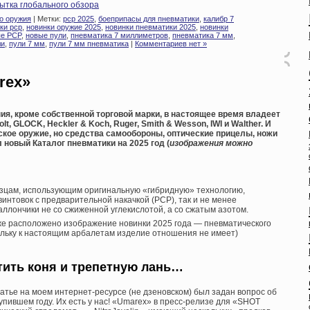
ытка глобального обзора
о оружия
| Метки:
pcp 2025
,
боеприпасы для пневматики
,
калибр 7
ки pcp
,
новинки оружие 2025
,
новинки пневматики 2025
,
новинки
е PCP
,
новые пули
,
пневматика 7 миллиметров
,
пневматика 7 мм
,
ли
,
пули 7 мм
,
пули 7 мм пневматика
|
Комментариев нет »
rex»
ия, кроме собственной торговой марки, в настоящее время владеет
t, GLOCK, Heckler & Koch, Ruger, Smith & Wesson, IWI и Walther. И
ское оружие, но средства самообороны, оптические прицелы, ножи
 новый Каталог пневматики на 2025 год (
изображения можно
зцам, использующим оригинальную «гибридную» технологию,
интовок с предварительной накачкой (PCP), так и не менее
аллончики не со сжиженной углекислотой, а со сжатым азотом.
же расположено изображение новинки 2025 года — пневматического
кольку к настоящим арбалетам изделие отношения не имеет)
стить коня и трепетную лань…
татье на моем интернет-ресурсе (не дзеновском) был задан вопрос об
пившем году. Их есть у нас! «Umarex» в пресс-релизе для «SHOT