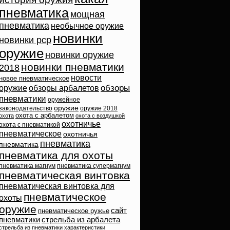
пневматика
мощная
пневматика
необычное оружие
новинки
новинки pcp
оружие
новинки оружие
новинки пневматики
2018
новости
новое пневматическое
обзоры
оружие
обзоры арбалетов
пневматики
оружейное
оружие
законодательство
оружие 2018
охота с арбалетом
охота
охота с воздушкой
охотничье
охота с пневматикой
пневматическое
охотничья
пневматика
пневматика
пневматика для охоты
пневматика магнум
пневматика супермагнум
пневматическая винтовка
пневматическая винтовка для
пневматическое
охоты
оружие
сайт
пневматическое ружье
пневматики
стрельба из арбалета
стрельба из пневматики
характеристики