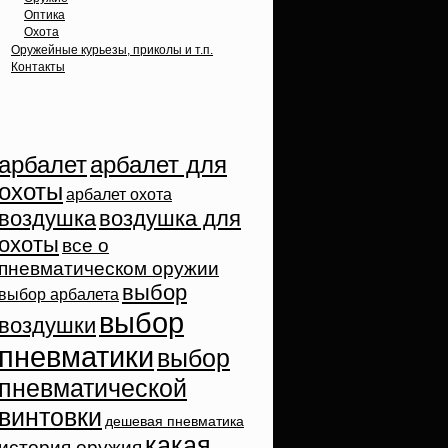
Оптика
Охота
Оружейные курьезы, приколы и т.п.
Контакты
Облако тэгов
арбалет
арбалет для
охоты
арбалет охота
воздушка
воздушка для
охоты
все о
пневматическом оружии
выбор
выбор арбалета
выбор
воздушки
пневматики
выбор
пневматической
винтовки
дешевая пневматика
какая
история оружия