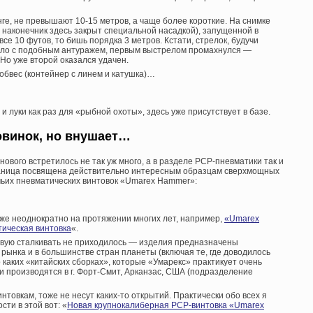
ге, не превышают 10-15 метров, а чаще более короткие. На снимке
 наконечник здесь закрыт специальной насадкой), запущенной в
се 10 футов, то бишь порядка 3 метров. Кстати, стрелок, будучи
ело с подобным антуражем, первым выстрелом промахнулся —
Но уже второй оказался удачен.
обвес (контейнер с линем и катушка)…
луки как раз для «рыбной охоты», здесь уже присутствует в базе.
овинок, но внушает…
нового встретилось не так уж много, а в разделе PCP-пневматики так и
траница посвящена действительно интересным образцам сверхмощных
ичьих пневматических винтовок «Umarex Hammer»:
уже неоднократно на протяжении многих лет, например,
«Umarex
ическая винтовка
«.
вживую сталкивать не приходилось — изделия предназначены
рынка и в большинстве стран планеты (включая те, где доводилось
о каких «китайских сборках», которые «Умарекс» практикует очень
ки производятся в г. Форт-Смит, Арканзас, США (подразделение
овкам, тоже не несут каких-то открытий. Практически обо всех я
сти в этой вот: «
Новая крупнокалиберная PCP-винтовка «Umarex