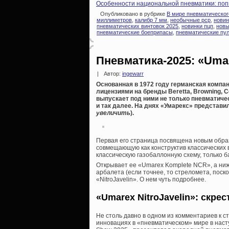
Особенности национальной пневматики: поп
Опубликовано в рубрике
В мире пневматическог
миллиметров
,
калибр 7 мм
,
необычные pcp
,
новин
пневматических винтовок 2025
,
новинки пцп
,
новы
пневматические боеприпасы
,
пневматические пу
Пневматика-2025: «Uma
|
Автор:
ingewarr
Основанная в 1972 году германская компан
лицензиями на бренды Beretta, Browning, Col
выпускает под ними не только пневматиче
и так далее. На днях «Умарекс» представил
увеличить
).
Первая его страница посвящена новым обра
совмещающую как конструктив классических в
классическую газобаллонную схему, только б
Открывает ее «Umarex Komplete NCR», а ни
арбалета (если точнее, то стреломета, пос
«NitroJavelin». О нем чуть подробнее.
«Umarex NitroJavelin»: скре
Не столь давно в одном из комментариев к с
инновациях в «пневматическом» мире в насту