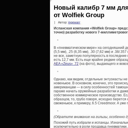
Новый калибр 7 мм для
от Wolfiek Group
|
Автор:
ingewarr
Испанская компания «Wolfiek Group» пре
точно) разработку нового 7-миллиметрово
В «пневматическом мире» на сегодняшний де
(5,5 мм), .25 (6,35 мм), .30 (7,62 мм) и .38/.
не все, заметную популярность в последние г
есть 12,7 мм. Есть еще крайне редкие образ
AEA «Zeus» .72
(на фото), выдающего и вовсе
Однако, как видим, отдельные энтузиасты н
новенькое. В основном, конечно, это происх
американцам — в силу особенностей тамошнег
гараже начать оружейные разработки и даже
собственное коммерческое производство. Ес
образцов, то, грубо говоря, исходно берется
свеженькое, к примеру, 6.5 Creedmoor. А уже
(Обратите внимание на гильзы, особенно ду
Похожий путь избрали и испанцы. Изначаль
исключительно в роли продавца пневматики