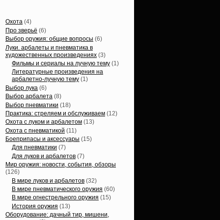
Статьи, обзоры
Охота
(4)
Про зверьё
(6)
Выбор оружия: общие вопросы
(6)
Луки. арбалеты и пневматика в
художественных произведениях
(3)
Фильмы и сериалы на лучную тему
(1)
Литературные произведения на
арбалетно-лучную тему
(1)
Выбор лука
(6)
Выбор арбалета
(8)
Выбор пневматики
(18)
Практика: стреляем и обслуживаем
(12)
Охота с луком и арбалетом
(13)
Охота с пневматикой
(11)
Боеприпасы и аксессуары
(15)
Для пневматики
(7)
Для луков и арбалетов
(7)
Мир оружия: новости, события, обзоры
(126)
В мире луков и арбалетов
(32)
В мире пневматического оружия
(60)
В мире огнестрельного оружия
(15)
История оружия
(13)
Оборудование: дачный тир, мишени,