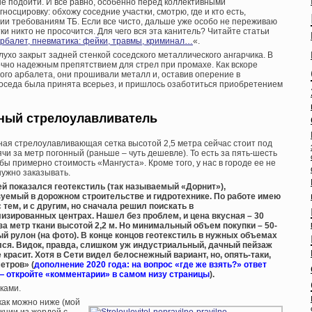
е подойти. И все равно, особенно перед коллективными
осцировку: обхожу соседние участки, смотрю, где и кто есть,
ции требованиям ТБ. Если все чисто, дальше уже особо не переживаю
и никто не просочится. Для чего вся эта канитель? Читайте статьи
арбалет, пневматика: фейки, травмы, криминал…
«.
ухо закрыт задней стенкой соседского металлического ангарчика. В
очно надежным препятствием для стрел при промахе. Как вскоре
го арбалета, они прошивали металл и, оставив оперение в
 соседа была принята всерьез, и пришлось озаботиться приобретением
ый стрелоулавливатель
ая стрелоулавливающая сетка высотой 2,5 метра сейчас стоит под
ячи за метр погонный (раньше – чуть дешевле). То есть за пять-шесть
бы примерно стоимость «Мангуста». Кроме того, у нас в городе ее не
нужно заказывать.
й показался геотекстиль (так называемый «Дорнит»),
уемый в дорожном строительстве и гидротехнике. По работе имею
с тем, и с другим, но сначала решил поискать в
изированных центрах. Нашел без проблем, и цена вкусная – 30
за метр ткани высотой 2,2 м. Но минимальный объем покупки – 50-
й рулон (на фото). В конце концов геотекстиль в нужных объемах
ся. Видок, правда, слишком уж индустриальный, дачный пейзаж
е красит. Хотя в Сети видел белоснежный вариант, но, опять-таки,
метров» (
дополнение 2020 года: на вопрос «где же взять?» ответ
— откройте «комментарии» в самом низу страницы
).
ками.
как можно ниже (мой