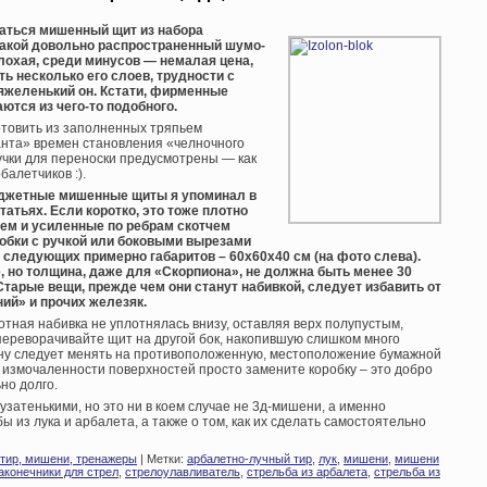
таться мишенный щит из набора
 такой довольно распространенный шумо-
охая, среди минусов — немалая цена,
ть несколько его слоев, трудности с
тяжеленький он. Кстати, фирменные
ются из чего-то подобного.
товить из заполненных тряпьем
анта» времен становления «челночного
учки для переноски предусмотрены — как
алетчиков :).
джетные мишенные щиты я упоминал в
атьях. Если коротко, это тоже плотно
ем и усиленные по ребрам скотчем
обки с ручкой или боковыми вырезами
 следующих примерно габаритов – 60х60х40 см (на фото слева).
 но толщина, даже для «Скорпиона», не должна быть менее 30
Старые вещи, прежде чем они станут набивкой, следует избавить от
ний» и прочих железяк.
тная набивка не уплотнялась внизу, оставляя верх полупустым,
переворачивайте щит на другой бок, накопившую слишком много
ну следует менять на противоположенную, местоположение бумажной
измочаленности поверхностей просто замените коробку – это добро
но долго.
затенькими, но это ни в коем случае не 3д-мишени, а именно
 из лука и арбалета, а также о том, как их сделать самостоятельно
тир, мишени, тренажеры
| Метки:
арбалетно-лучный тир
,
лук
,
мишени
,
мишени
аконечники для стрел
,
стрелоулавливатель
,
стрельба из арбалета
,
стрельба из