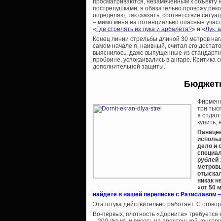
просматриваются, незамеченным к объекту н
пострелушками, я обязательно провожу рекогн
определяю, так сказать, соответствие ситуа
– мимо меня на потенциально опасные участк
«
Где стрелять из лука и арбалета?
» и «
Лук, 
Конец линии стрельбы длиной 30 метров нагл
самом начале я, наивный, считал его достат
выяснилось, даже выпущенные из стандартно
пробоине, успокаивались в ангаре. Критика
дополнительной защиты.
Бюджетн
Фирменн
три тыс
я отдал 
купить, 
Панацее
использ
дело и 
специал
рублей 
метровы
отыскал
никак н
«от 50 
найдете в нашей переписке с Ратиславом 
Эта штука действительно работает. С оговор
Во-первых, плотность «Дорнита» требуется 