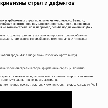
 кривизны стрел и дефектов
ых и арбалетных стрел практически невозможно. Бывало,
рочей художественной самодеятельностью. А ведь в дешевых
 не только стрела, но и, например, резьба под наконечник. Да и
ные по одному принципу достаточно простые приспособления
амодельного станка, который автор (коллега Mr. B U R) назвал
логи вроде «Pine Ridge Arrow Inspector» (фото внизу).
вне хорошей стрелы в сборе, фирменные образцы, понятно,
стрелу с наконечником, как показано на снимке, и прокручиваем ее.
и напрямую влияют на точность выстрела.
днако нюансы все же имеются. Ниже прикрепил видео, как раз от Mr. B