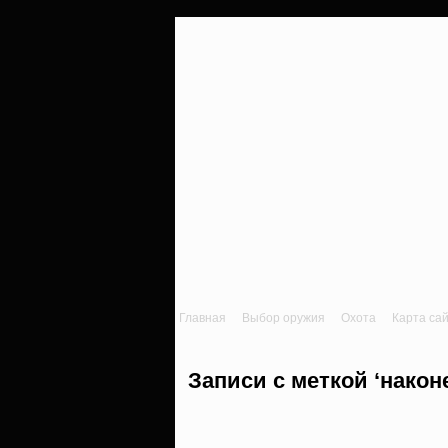
Главная
Выбор оружия
Охота
Карта са
Записи с меткой ‘након