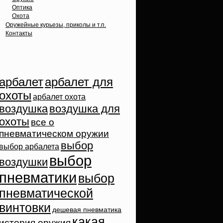
Оптика
Охота
Оружейные курьезы, приколы и т.п.
Контакты
Облако тэгов
арбалет
арбалет для
охоты
арбалет охота
воздушка
воздушка для
охоты
все о
пневматическом оружии
выбор
выбор арбалета
выбор
воздушки
пневматики
выбор
пневматической
винтовки
дешевая пневматика
какая
история оружия