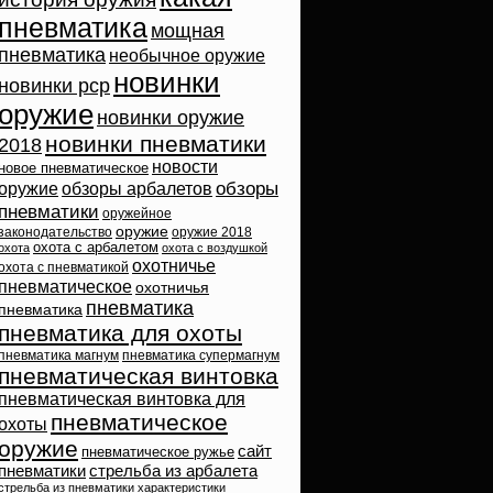
пневматика
мощная
пневматика
необычное оружие
новинки
новинки pcp
оружие
новинки оружие
новинки пневматики
2018
новости
новое пневматическое
обзоры
оружие
обзоры арбалетов
пневматики
оружейное
оружие
законодательство
оружие 2018
охота с арбалетом
охота
охота с воздушкой
охотничье
охота с пневматикой
пневматическое
охотничья
пневматика
пневматика
пневматика для охоты
пневматика магнум
пневматика супермагнум
пневматическая винтовка
пневматическая винтовка для
пневматическое
охоты
оружие
сайт
пневматическое ружье
пневматики
стрельба из арбалета
стрельба из пневматики
характеристики