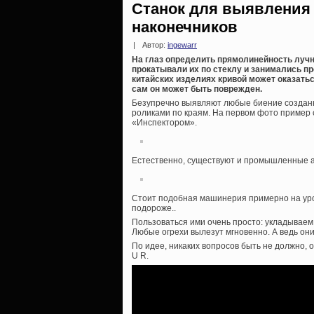
Станок для выявления
наконечников
|
Автор:
ingewarr
На глаз определить прямолинейность лучн
прокатывали их по стеклу и занимались п
китайских изделиях кривой может оказаться
сам он может быть поврежден.
Безупречно выявляют любые биение создан
роликами по краям. На первом фото пример с
«Инспектором».
Естественно, существуют и промышленные ана
Стоит подобная машинерия примерно на уро
подороже..
Пользоваться ими очень просто: укладываем 
Любые огрехи вылезут мгновенно. А ведь он
По идее, никаких вопросов быть не должно, о
U R.