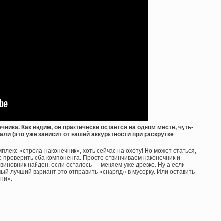
чника. Как видим, он практически остается на одном месте, чуть-
ли (это уже зависит от нашей аккуратности при раскрутке
лекс «стрела-наконечник», хоть сейчас на охоту! Но может статься,
о проверить оба компонента. Просто отвинчиваем наконечник и
 виновник найден, если осталось — меняем уже древко. Ну а если
ый лучший вариант это отправить «снаряд» в мусорку. Или оставить
ни».