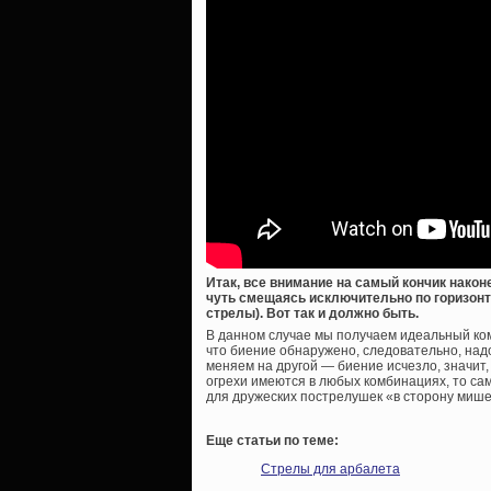
Итак, все внимание на самый кончик наконе
чуть смещаясь исключительно по горизонта
стрелы). Вот так и должно быть.
В данном случае мы получаем идеальный комп
что биение обнаружено, следовательно, над
меняем на другой — биение исчезло, значит,
огрехи имеются в любых комбинациях, то сам
для дружеских пострелушек «в сторону мише
Еще статьи по теме:
Стрелы для арбалета