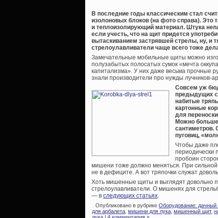
В последние годы классическим стал счи
изолоновых блоков (на фото справа). Это
и теплоизолирующий материал. Штука непл
если учесть, что на щит придется употреби
вытаскиванием застрявшей стрелы, ну, и 
стрелоулавливатели чаще всего тоже дела
Замечательные мобильные щиты можно изго
полузабытых полосатых сумок «мечта оккуп
капитализма». У них даже весьма прочные р
знали производители про нужды лучников-арб
Совсем уж бю
предыдущих ст
набитые тряпь
картонные кор
для переноски
Можно больше,
сантиметров. 
пуговиц, «мол
Чтобы даже пло
периодически 
пробоин сторо
мишени тоже должно меняться. При сильной 
не в дефиците. А вот тряпочки служат доволь
Хоть мишенные щиты и выглядят довольно пу
стрелоулавливатели. О мишенях для стрельбы
— в
следующих статьях
.
Опубликовано в рубрике
Оборудование: дачный 
для арбалета
,
мишени для лука
,
мишенный щит
,
н
лука
|
4 комментария »