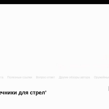
a
Лук, арбалет, пне
йта
Полезные ссылки
Вопрос-ответ
Другие обзоры автора
Оружейные 
ечники для стрел’