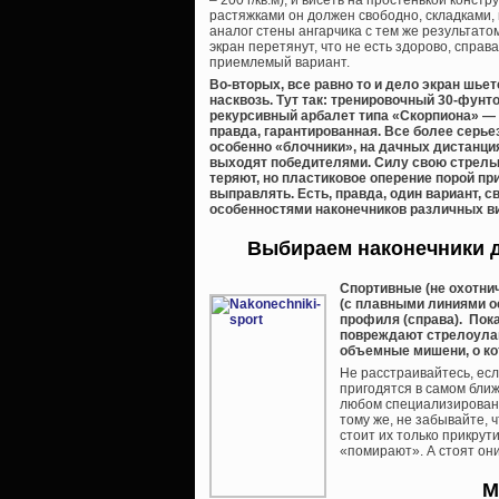
– 200 г/кв.м), и висеть на простенькой констр
растяжками он должен свободно, складками,
аналог стены ангарчика с тем же результато
экран перетянут, что не есть здорово, справ
приемлемый вариант.
Во-вторых, все равно то и дело экран шье
насквозь. Тут так: тренировочный 30-фунт
рекурсивный арбалет типа «Скорпиона» — 
правда, гарантированная. Все более серь
особенно «блочники», на дачных дистанци
выходят победителями. Силу свою стрелы,
теряют, но пластиковое оперение порой пр
выправлять. Есть, правда, один вариант, с
особенностями наконечников различных ви
Выбираем наконечники д
Спортивные (не охотни
(с плавными линиями о
профиля (справа). Пока
повреждают стрелоула
объемные мишени, о ко
Не расстраивайтесь, ес
пригодятся в самом бли
любом специализированн
тому же, не забывайте,
стоит их только прикрут
«помирают». А стоят он
М