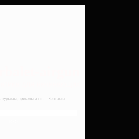
rbalet-airgun
вматика для начинающих
курьезы, приколы и т.п.
Контакты