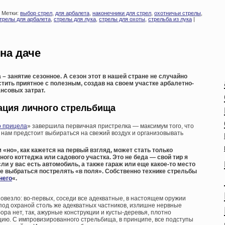
 Метки:
выбор стрел
,
для арбалета
,
наконечники для стрел
,
охотничьи стрелы
,
трелы для арбалета
,
стрелы для лука
,
стрелы для охоты
,
стрельба из лука
|
на даче
– занятие сезонное. А сезон этот в нашей стране не случайно
тить приятное с полезным, создав на своем участке арбалетно-
нсовых затрат.
ция личного стрельбища
о прицела
» завершила первичная пристрелка — максимум того, что
 нам предстоит выбираться на свежий воздух и организовывать
 «но», как кажется на первый взгляд, может стать только
ного коттеджа или садового участка. Это не беда — свой тир я
ли у вас есть автомобиль, а также гараж или еще какое-то место
те выбраться пострелять «в поля». Собственно технике стрельбы
него
«.
овезло: во-первых, соседи все адекватные, в настоящем оружии
под охраной столь же адекватных частников, излишне нервные
ора нет, так, ажурные конструкции и кусты-деревья, плотно
ю. С импровизированного стрельбища, в принципе, все подступы