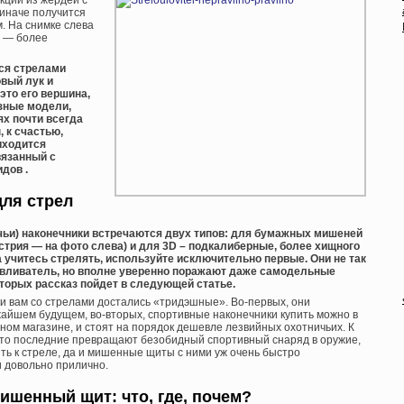
укции из жердей с
 иначе получится
м. На снимке слева
а — более
тся стрелами
овый лук и
это его вершина,
езные модели,
ях почти всегда
 к счастью,
иходится
вязанный с
дов .
ля стрел
чьи) наконечники встречаются двух типов: для бумажных мишеней
стрия — на фото слева) и для 3D – подкалиберные, более хищного
 учитесь стрелять, используйте исключительно первые. Они не так
вливатель, но вполне уверенно поражают даже самодельные
торых рассказ пойдет в следующей статье.
ли вам со стрелами достались «тридэшные». Во-первых, они
жайшем будущем, во-вторых, спортивные наконечники купить можно в
ом магазине, и стоят на порядок дешевле лезвийных охотничьих. К
 что последние превращают безобидный спортивный снаряд в оружие,
ить к стреле, да и мишенные щиты с ними уж очень быстро
и довольно прилично.
ишенный щит: что, где, почем?