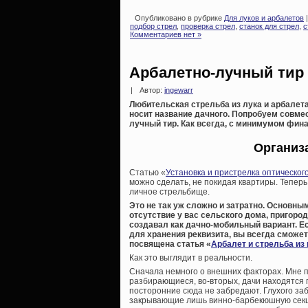
Опубликовано в рубрике
Для луков и арбалетов
|
подбор стрел
,
проверка стрел
,
станок для стрел
,
с
Комментариев нет »
Арбалетно-лучный тир 
|
Автор:
ingewarr
Любительская стрельба из лука и арбалета 
носит название дачного. Попробуем совмес
лучный тир. Как всегда, с минимумом фина
Организа
Статью «
Установка и пристрелка оптическог
можно сделать, не покидая квартиры. Теперь
личное стрельбище.
Это не так уж сложно и затратно. Основным
отсутствие у вас сельского дома, пригород
создавал как дачно-мобильный вариант. Ес
для хранения реквизита, вы всегда сможе
посвящена статья «
Арбалет и стрельба из 
Как это выглядит в реальности.
Сначала немного о внешних факторах. Мне п
разбирающиеся, во-вторых, дачи находятся 
посторонние сюда не забредают. Глухого заб
закрывающие лишь винно-барбекюшную секци