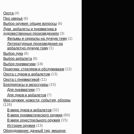
Статьи, обзоры
Охота
(4)
Про зверьё
(6)
Выбор оружия: общие вопросы
(6)
Луки. арбалеты и пневматика в
художественных произведениях
(3)
Фильмы и сериалы на лучную тему
(1)
Литературные произведения на
арбалетно-лучную тему
(1)
Выбор лука
(6)
Выбор арбалета
(8)
Выбор пневматики
(18)
Практика: стреляем и обслуживаем
(12)
Охота с луком и арбалетом
(13)
Охота с пневматикой
(11)
Боеприпасы и аксессуары
(15)
Для пневматики
(7)
Для луков и арбалетов
(7)
Мир оружия: новости, события, обзоры
(126)
В мире луков и арбалетов
(32)
В мире пневматического оружия
(60)
В мире огнестрельного оружия
(15)
История оружия
(13)
Оборудование: дачный тир, мишени,