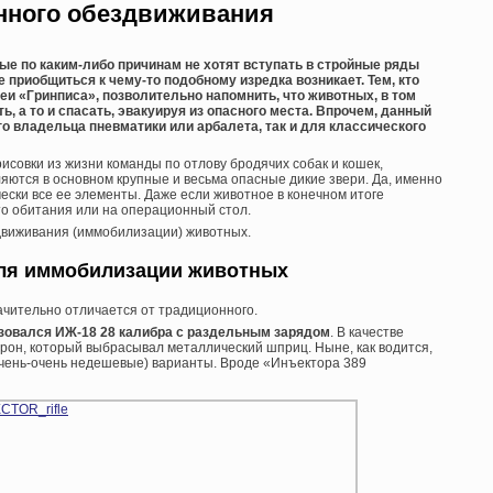
нного обездвиживания
рые по каким-либо причинам не хотят вступать в стройные ряды
 приобщиться к чему-то подобному изредка возникает. Тем, кто
еи «Гринписа», позволительно напомнить, что животных, в том
ь, а то и спасать, эвакуируя из опасного места. Впрочем, данный
о владельца пневматики или арбалета, так и для классического
исовки из жизни команды по отлову бродячих собак и кошек,
ются в основном крупные и весьма опасные дикие звери. Да, именно
чески все ее элементы. Даже если животное в конечном итоге
сто обитания или на операционный стол.
движивания (иммобилизации) животных.
ля иммобилизации животных
ачительно отличается от традиционного.
ьзовался ИЖ-18 28 калибра с раздельным зарядом
. В качестве
он, который выбрасывал металлический шприц. Ныне, как водится,
чень-очень недешевые) варианты. Вроде «Инъектора 389