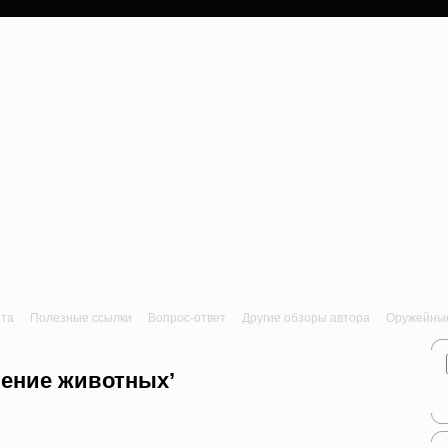
a
Лук, арбалет, пне
йта
Полезные ссылки
Вопрос-ответ
Другие обзоры автора
Оружейные 
ление животных’