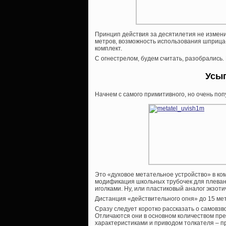
Принцип действия за десятилетия не измени
метров, возможность использования шприца-
комплект.
С огнестрелом, будем считать, разобрались.
Усы
Начнем с самого примитивного, но очень по
Это «духовое метательное устройство» в ко
модификация школьных трубочек для плеван
иголками. Ну, или пластиковый аналог экзоти
Дистанция «действительного огня» до 15 ме
Сразу следует коротко рассказать о самов
Отличаются они в основном количеством пре
характеристиками и приводом толкателя – п