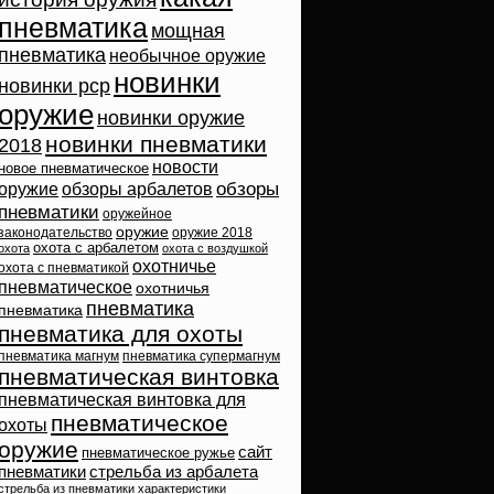
пневматика
мощная
пневматика
необычное оружие
новинки
новинки pcp
оружие
новинки оружие
новинки пневматики
2018
новости
новое пневматическое
обзоры
оружие
обзоры арбалетов
пневматики
оружейное
оружие
законодательство
оружие 2018
охота с арбалетом
охота
охота с воздушкой
охотничье
охота с пневматикой
пневматическое
охотничья
пневматика
пневматика
пневматика для охоты
пневматика магнум
пневматика супермагнум
пневматическая винтовка
пневматическая винтовка для
пневматическое
охоты
оружие
сайт
пневматическое ружье
пневматики
стрельба из арбалета
стрельба из пневматики
характеристики