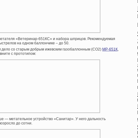
метателя «Ветеринар-651КС» и набора шприцов. Рекомендуемая
ыстрелов на одном баллончике – до 50.
еем дело со старым добрым ижевским газобаллонным (СО2)
МР-651К
,
вните с прототипом:
ше — метательное устройство «Санитар». У него дальность
возросло до сотни.