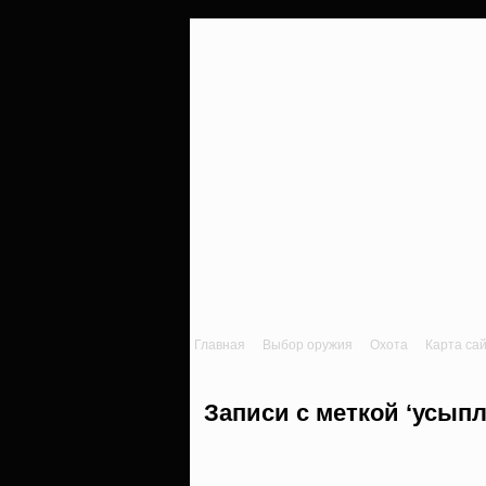
Главная
Выбор оружия
Охота
Карта са
Записи с меткой ‘усып