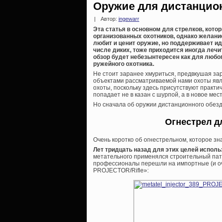
Оружие для дистанцио
|
Автор:
ingewarr
Эта статья в основном для стрелков, кото
организованных охотников, однако желание
любит и ценит оружие, но поддерживает ид
числе диких, тоже приходится иногда лечит
обзор будет небезынтересен как для любог
ружейного охотника.
Не стоит заранее хмуриться, предвкушая зар
объектами рассматриваемой нами охоты явля
охоты, поскольку здесь присутствуют практи
попадает не в казан с шурпой, а в новое ме
Но сначала об оружии дистанционного обез
Огнестрел д
Очень коротко об огнестрельном, которое зн
Лет тридцать назад для этих целей испол
метательного применялся строительный патр
профессионалы перешли на импортные (и о
PROJECTOR/Rifle»: