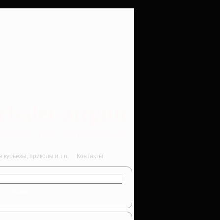
rbalet-airgun
вматика для начинающих
курьезы, приколы и т.п.
Контакты