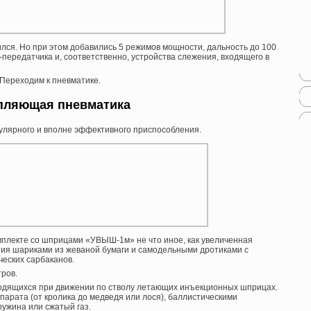
лся. Но при этом добавились 5 режимов мощности, дальность до 100
передатчика и, соответственно, устройства слежения, входящего в
 Переходим к пневматике.
пляющая пневматика
пулярного и вполне эффективного приспособления.
мплекте со шприцами «УВЫШ-1м» не что иное, как увеличенная
ия шариками из жеваной бумаги и самодельными дротиками с
ческих сарбаканов.
тров.
зводящихся при движении по стволу летающих инъекционных шприцах.
парата (от кролика до медведя или лося), баллистическими
ружина или сжатый газ.