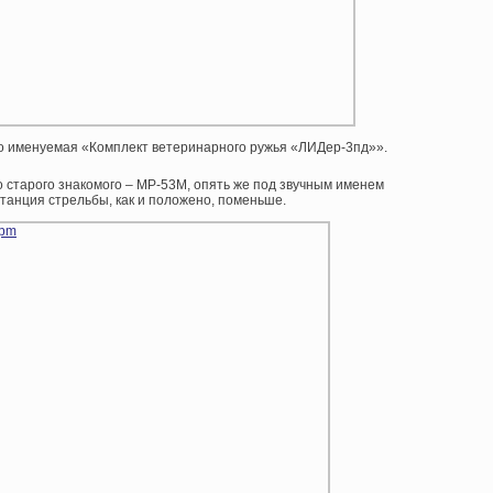
до именуемая «Комплект ветеринарного ружья «ЛИДер-3пд»».
 старого знакомого – МР-53М, опять же под звучным именем
анция стрельбы, как и положено, поменьше.