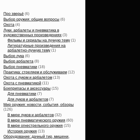
Статьи, обзоры
Про зверьё
(6)
Выбор оружия: общие вопросы
(6)
Охота
(4)
Луки. арбалеты и пневматика в
художественных произведениях
(3)
Фильмы и сериалы на лучную тему
(1)
Литературные произведения на
арбалетно-лучную тему
(1)
Выбор лука
(6)
Выбор арбалета
(8)
Выбор пневматики
(18)
Практика: стреляем и обслуживаем
(12)
Охота с луком и арбалетом
(13)
Охота с пневматикой
(11)
Боеприпасы и аксессуары
(15)
Для пневматики
(7)
Для луков и арбалетов
(7)
Мир оружия: новости, события, обзоры
(126)
В мире луков и арбалетов
(32)
В мире пневматического оружия
(60)
В мире огнестрельного оружия
(15)
История оружия
(13)
Оборудование: дачный тир, мишени,