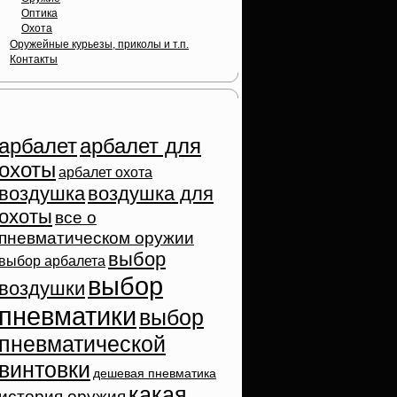
Оптика
Охота
Оружейные курьезы, приколы и т.п.
Контакты
Облако тэгов
арбалет
арбалет для
охоты
арбалет охота
воздушка
воздушка для
охоты
все о
пневматическом оружии
выбор
выбор арбалета
выбор
воздушки
пневматики
выбор
пневматической
винтовки
дешевая пневматика
какая
история оружия