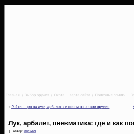
Главная
Выбор оружия
Охота
Карта сайта
Полезные ссылки
В
«
Рейтинг цен на луки, арбалеты и пневматическое оружие
Лук, арбалет, пневматика: где и как п
|
Автор:
ingewarr