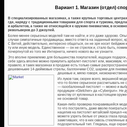
Вариант 1. Магазин (отдел) сп
В специализированных магазинах, а также крупных торговых центрах
где, наряду с традиционными товарами для спорта и туризма, предл
и арбалетов, а также не относящейся к оружию пневматики, в основн
револьверов до 3 джоулей.
Более-менее серьезных моделей там не найти, и это даже здорово. Опы
случае симпатичные продавщицы, вместо ответа на заданный вопрос, кр
С Витей, действительно, интересно общаться, он не зря носит бейджик 
ту или иную модель. Единственное — он не стрелок и, стало быть, поми
почерпнутой из того же Интернета, ничего нового вы не узнаете.
Это вполне приемлемо для большинства покупателей, ищущих подарок дл
себе здесь вполне можно прикупить арбалет-пистолет или, максимум, что
правило, в таких магазинах в продаже есть только самые распростране
дешевенькие 14-дюймовые стрелы, баллончики СО2, шарики для пневмат
дешевые и, мягко говоря, низкокачественн
Из луков там, скорее всего, вершиной моде
что-то более серьезное рассчитывать не 
— газобалонный пистолет — можно и выбр
продукции «Gletcher» да «Cybergun». Не д
качеству от купленных в настоящем оруже
не основной товар.
Какая-либо проверка понравившейся моде
то что пострелять, даже вволю поиграться
нацепив на пистолет китайский прицел-«к
можете узреть белые от ужаса глаза прод
заметивших, что в них сквозь стеклянные 
подозрительный тип. Глядишь, еще охрану