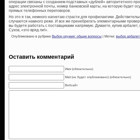
операции связаны с созданием подставных «дублей» авторитетного пр
адрес электронной почты, номер банковской карты, на которую будет ос
прямых телефонных переговоров.
Но это я так, немного нагнетаю страсти для профилактики. Действитель
случаются намного реже. И все же пренебрегать элементарными проверк
вы будете работать с поставщиками напрямую. Думаете, купив арбалет, 
Сухов, «это вряд ли!».
Опубликовано в рубрике
Выбор оружия: общие вопросы
| Метки:
выбор арбалет
Оставить комментарий
Имя (обязательно)
Mail (не будет опубликовано) (обязательно)
Вебсайт