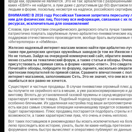
вроде как, оружием не являются. Это не так: арбалетов с разрешенными
каких «EBAY» не найдете, а луки даже с допустимым (до 60) фунтажом 
людьми в форме, поскольку, несмотря на надписи, российского сертифик
ВНИМАНИЕ! В 2016 году Российская Таможня запретила пересылку л
ним для физических лиц. Поэтому вся информация, связанная с их 
ресурсах, исключительно для ознакомления!
Словом, при отсутствии специфического дилерского опыта лучше таким
патриотично покупать зарубежные лучно-арбалетно-пневматические изд
поддержав отечественного производителя, вообще брать выпускаемые 
«Интерлопера» и «ИжМеха».
Железно надежный интернет-магазин можно найти при арбалетно-луч
также при дилерских центрах оружейных заводов (в том же Ижевске 
Но не только. Зайдя на очередной коммерческий сайт, обратите внима
меню ссылок на тематический форум, а также статьи и обзоры. Очень
присутствовать и прямая связь в форме «вопрос-ответ». Это свидет
Почитайте обзоры, побродите по форуму, оцените, насколько операти
претензии покупателей по прямой связи. Сравните впечатления с п
интернет-магазинов, заполонивших Сеть. Это не значит, что они все п
ошибаться все равно не хочется.
Существуют и частные продавцы. В случае пневматики огромный плюс да
вы получите не серийного кота в мешке, а уже расконсервированную и
винтовку. Вплоть до установленной газовой пружины и саунд-модератор
гарантирует качество товара. Подобный подход порадует и начинающего
особенно блочными. Их удаленная настройка под ваши антропометриче
есть как раз самые сложные операции начинающему придется осваивать 
будет гарантировано. Плюс продавец постарается подобрать стрелы и 
возможности, а также характеристики лука, что очень и очень неплохо.
Вот таких поставщиков я рекомендовал бы искать исключительно на бол
легко проследить всю историю, узнать, были ли какие-нибудь претензии 
форумчане очень быстро вычисляют и оперативно публикуют их данные.