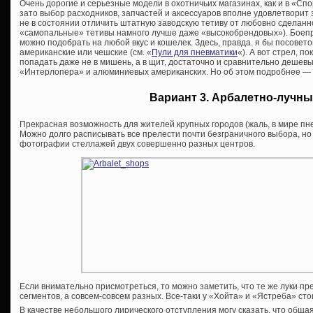
Очень дорогие и серьезные модели в охотничьих магазинах, как и в «Сп
зато выбор расходников, запчастей и аксессуаров вполне удовлетворит 
не в состоянии отличить штатную заводскую тетиву от любовно сделанн
«самопальные» тетивы намного лучше даже «высокобрендовых»). Боепр
можно подобрать на любой вкус и кошелек. Здесь, правда. я бы посовет
американские или чешские (см. «
Пули для пневматики
«). А вот стрел, п
попадать даже не в мишень, а в щит, достаточно и сравнительно дешев
«Интерлопера» и алюминиевых американских. Но об этом подробнее — в
Вариант 3. Арбалетно-лучны
Прекрасная возможность для жителей крупных городов (жаль, в мире пне
Можно долго расписывать все прелести почти безграничного выбора, но 
фотографии стеллажей двух совершенно разных центров.
Если внимательно присмотреться, то можно заметить, что те же луки п
сегментов, а совсем-совсем разных. Все-таки у «Хойта» и «Ястреба» ст
В качестве небольшого лирического отступления могу сказать, что общ