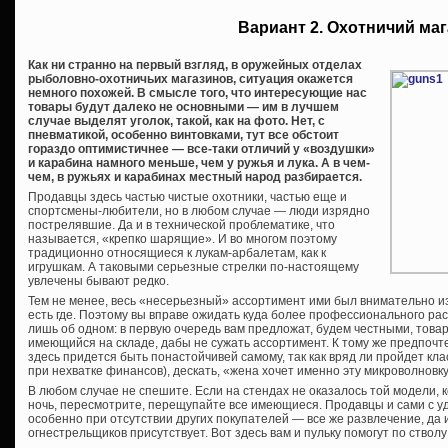
Вариант 2. Охотничий ма
Как ни странно на первый взгляд, в оружейных отделах
рыболовно-охотничьих магазинов, ситуация окажется
немного похожей. В смысле того, что интересующие нас
товары будут далеко не основными — им в лучшем
случае выделят уголок, такой, как на фото. Нет, с
пневматикой, особенно винтовками, тут все обстоит
гораздо оптимистичнее — все-таки отличий у «воздушки»
и карабина намного меньше, чем у ружья и лука. А в чем-
чем, в ружьях и карабинах местный народ разбирается.
Продавцы здесь частью чистые охотники, частью еще и
спортсмены-любители, но в любом случае — люди изрядно
пострелявшие. Да и в технической проблематике, что
называется, «крепко шарящие». И во многом поэтому
традиционно относящиеся к лукам-арбалетам, как к
игрушкам. А таковыми серьезные стрелки по-настоящему
увлечены бывают редко.
Тем не менее, весь «несерьезный» ассортимент ими был внимательно изуч
есть где. Поэтому вы вправе ожидать куда более профессионального ра
лишь об одном: в первую очередь вам предложат, будем честными, това
имеющийся на складе, дабы не сужать ассортимент. К тому же предпоч
здесь придется быть понастойчивей самому, так как вряд ли пройдет кл
при нехватке финансов), дескать, «жена хочет именно эту микроволновку
В любом случае не спешите. Если на стендах не оказалось той модели,
ночь, пересмотрите, перещупайте все имеющиеся. Продавцы и сами с уд
особенно при отсутствии других покупателей — все же развлечение, да 
огнестрельщиков присутствует. Вот здесь вам и пульку помогут по стволу