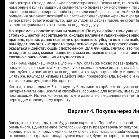
автоцентры. Отсюда маленькое предостережение. Вспомните, как это бы
намерением купить машину в сравнительно бюджетном исполнении (по де
полностью «нафаршированной» версии или вообще — на автомобиле бол
обладания омрачает лежащий на пассажирском сиденье «файл» с креди
вы все равно будете ездить, то, идя за луком за десять тысяч, не стоит
вашего энтузиазма хватит лишь на недельку-другую.
Но вернемся к положительным эмоциям. По сути, арбалетно-лучные 
столько широтой ассортимента, сколько наличием гарантийно-сервисн
правило, при них давно возникли стрелковые клубы, то есть при выб
вам будет помогать не просто продавец-консультант, а профессиона
оказаться и действующим спортсменом. Для лучника, считаю, это прос
отходя от кассы, сможет завести весьма полезные связи — все-таки
связано с очень большими трудностями.
Новичкам, нацелившимся на блочный лук, опять же можно позавидовать.
намучился с пип-сайтом, хотя мой лучок позволял легко играть с ослабл
пожалуйста, и растяжку точно подгонят, и всю муторную работу с приц
Опять же, наблюдая живьем за действиями профессионала, можно очень 
то что по инструкциям в Интернете.
Кстати, о нем, родимом. Что радует, у большинства арбалетно-лучных це
интернет-магазины. Все-таки спокойнее, особенно для новичка, иметь д
поставщиком. Нынче, конечно, не то что давеча, но «кидалово» нет-нет 
переходим к последнему варианту.
Вариант 4. Покупка через И
Здесь, в свою очередь, тоже будут свои варианты. Первый и основной — 
очень много. Единственное, хотелось бы сразу предостеречь от покупок
хорошо, и цены, и предложения, но уж очень у нас товар специфический.
относящееся к гражданскому оружию изделие, будет стопроцентно завер