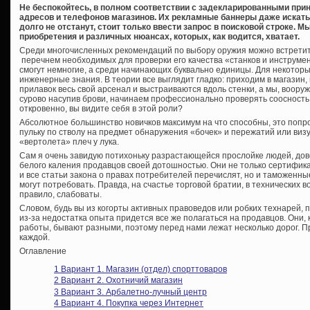
Не беспокойтесь, в полном соответствии с задекларированными прин
адресов и телефонов магазинов. Их рекламные баннеры даже искать 
долго не отстанут, стоит только ввести запрос в поисковой строке. 
приобретения и различных нюансах, которых, как водится, хватает.
Среди многочисленных рекомендаций по выбору оружия можно встретит
перечнем необходимых для проверки его качества «станков и инструмен
смогут немногие, а среди начинающих буквально единицы. Для некотор
инженерные знания. В теории все выглядит гладко: приходим в магазин
прилавок весь свой арсенал и выстраиваются вдоль стенки, а мы, воор
сурово насупив брови, начинаем профессионально проверять соосность
откровенно, вы видите себя в этой роли?
Абсолютное большинство новичков максимум на что способны, это поп
пульку по стволу на предмет обнаружения «бочек» и пережатий или виз
«вертолета» плеч у лука.
Сам я очень завидую потихоньку разрастающейся прослойке людей, до
белого каления продавцов своей дотошностью. Они не только сертифик
и все статьи закона о правах потребителей перечислят, но и таможенн
могут потребовать. Правда, на счастье торговой братии, в технических во
правило, слабоваты.
Словом, будь вы из когорты активных правоведов или робких технарей, 
из-за недостатка опыта придется все же полагаться на продавцов. Они, к
работы, бывают разными, поэтому перед нами лежат несколько дорог. 
каждой.
Оглавление
1
Вариант 1. Магазин (отдел) спорттоваров
2
Вариант 2. Охотничий магазин
3
Вариант 3. Арбалетно-лучный центр
4
Вариант 4. Покупка через Интернет