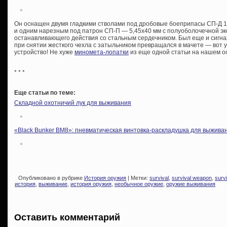
Он оснащен двумя гладкими стволами под дробовые боеприпасы СП-Д 12,
и одним нарезным под патрон СП-П — 5,45х40 мм с полуоболочечной э
останавливающего действия со стальным сердечником. Был еще и сигн
при снятии жесткого чехла с затыльником превращался в мачете — вот
устройство! Не хуже
миномета-лопатки
из еще одной статьи на нашем о
* * *
Еще статьи по теме:
Складной охотничий лук для выживания
«Black Bunker BM8»: пневматическая винтовка-раскладушка для выжива
Опубликовано в рубрике
История оружия
| Метки:
survival
,
survival weapon
,
surv
история
,
выживание
,
история оружия
,
необычное оружие
,
оружие выживания
Оставить комментарий