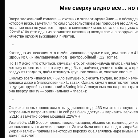
Мне сверху видно все… но 
Вчера заокеанский коллега — охотник и эксперт-оружейник — в обсужде
котором ниже, заметил, что сам с удовольствием бы приобрел его для к
желание пока не удается — просто слишком их мало осталось на руках согр
.22cal/.410» (это один из вариантов названия) находилась на вооружени
качестве оружия выживания пилотов.
Как видно из названия, это комбинированное ружье с гладким стволом 4
(дробь № 6), и мелкашечным под «центробойный» .22 Hornet.
По ТТХ ясно, что отбиться, случись чего, от какого-нибудь ягуара или б
летчику не светило, но птичку там добыть, зайчика, уложить койота, а пр
воздух из гладкого, дабы отпугнуть крупного хищника, хватало вполне.
Сколько всего «Ithaca M6» было выпущено, сказать трудно, но явно нем
девайса даже в благословенных Штатах. Однако спустя десяток лет пос
ведущих оружейных компаний «Springfield Armory» вывела на рынок гра
она вверху, внизу — оригинальная «Ithaca»):
Отличия очень хорошо заметны: удлиненные до 463 мм стволы, спускова
встроенным патронташем. На сей раз были доступны варианты верхнего
.22LR и заметно более мощный .22WMR.
Уже в 90-х «M6 Scout» прошел модернизацию, обзавелся, наконец, уни
использовать оптические прицелы. Затем были попытки создать карабин,
укорачивались (причем в некоторых версиях оба являлись нарезными и п
даже пистолет.