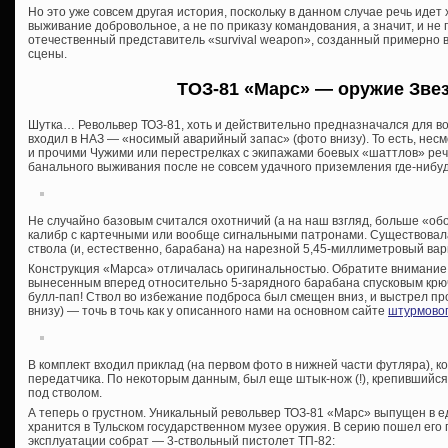
Но это уже совсем другая история, поскольку в данном случае речь идет
выживание добровольное, а не по приказу командования, а значит, и не 
отечественный представитель «survival weapon», созданный примерно в 
сцены.
ТОЗ-81 «Марс» — оружие Зве
Шутка… Револьвер ТОЗ-81, хоть и действительно предназначался для во
входил в НАЗ — «носимый аварийный запас» (фото внизу). То есть, несм
и прочими Чужими или перестрелках с экипажами боевых «шаттлов» реч
банального выживания после не совсем удачного приземления где-нибуд
Не случайно базовым считался охотничий (а на наш взгляд, больше «о
калибр с картечными или вообще сигнальными патронами. Существовал
ствола (и, естественно, барабана) на нарезной 5,45-миллиметровый вар
Конструкция «Марса» отличалась оригинальностью. Обратите внимание 
вынесенным вперед относительно 5-зарядного барабана спусковым крюч
булл-пап! Ствол во избежание подброса был смещен вниз, и выстрел п
внизу) — точь в точь как у описанного нами на основном сайте
штурмовог
В комплект входил приклад (на первом фото в нижней части футляра), 
передатчика. По некоторым данным, был еще штык-нож (!), крепившийся
под стволом.
А теперь о грустном. Уникальный револьвер ТОЗ-81 «Марс» выпущен в 
хранится в Тульском государственном музее оружия. В серию пошел его 
эксплуатации собрат — 3-ствольный пистолет ТП-82: