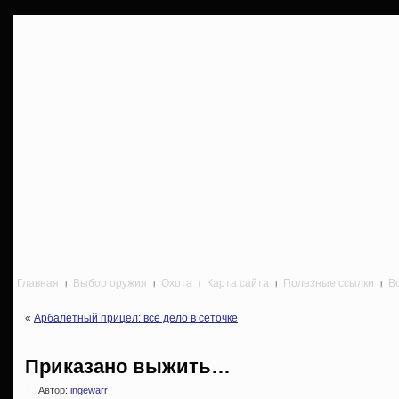
Главная
Выбор оружия
Охота
Карта сайта
Полезные ссылки
В
«
Арбалетный прицел: все дело в сеточке
Приказано выжить…
|
Автор:
ingewarr