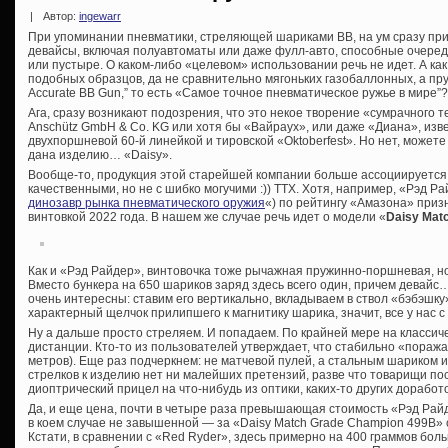
|
Автор:
ingewarr
При упоминании пневматики, стреляющей шариками ВВ, на ум сразу пр
девайсы, включая полуавтоматы или даже фулл-авто, способные очеред
или пустыре. О каком-либо «целевом» использовании речь не идет. А как
подобных образцов, да не сравнительно мягоньких газобаллонных, а пр
Accurate BB Gun,” то есть «Самое точное пневматическое ружье в мире”?
Ага, сразу возникают подозрения, что это некое творение «сумрачного тев
Anschütz GmbH & Co. KG или хотя бы «Вайраух», или даже «Диана», изв
двухпоршневой 60-й линейкой и тировской «Oktoberfest». Но нет, может
дана изделию… «Daisy».
Вообще-то, продукция этой старейшей компании больше ассоциируется 
качественными, но не с шибко могучими :)) ТТХ. Хотя, например, «Рэд Ра
динозавр рынка пневматического оружия
«) по рейтингу «Амазона» при
винтовкой 2022 года. В нашем же случае речь идет о модели «
Daisy Mat
Как и «Рэд Райдер», винтовочка тоже рычажная пружинно-поршневая, но
Вместо бункера на 650 шариков заряд здесь всего один, причем девай
очень интересны: ставим его вертикально, вкладываем в ствол «бэбэшк
характерный щелчок прилипшего к магнитику шарика, значит, все у нас с
Ну а дальше просто стреляем. И попадаем. По крайней мере на класси
дистанции. Кто-то из пользователей утверждает, что стабильно «поража
метров). Еще раз подчеркнем: не матчевой пулей, а стальным шариком и
стрелков к изделию нет ни малейших претензий, разве что товарищи п
диоптрический прицел на что-нибудь из оптики, каких-то других доработо
Да, и еще цена, почти в четыре раза превышающая стоимость «Рэд Райд
в коем случае не завышенной — за «Daisy Match Grade Champion 499B» 
Кстати, в сравнении с «Red Ryder», здесь примерно на 400 граммов бол