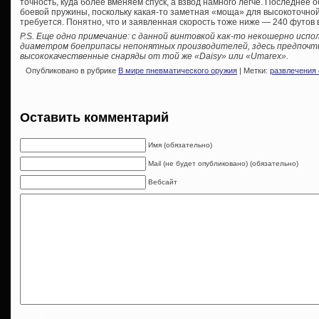
точность, куда более вменяем спуск, а взвод намного легче. Последнее
боевой пружины, поскольку какая-то заметная «моща» для высокоточной
требуется. Понятно, что и заявленная скорость тоже ниже — 240 футов в
P.S. Еще одно примечание: с данной винтовкой как-то некошерно исп
диаметром боеприпасы непонятных производителей, здесь предпочт
высококачественные снаряды от той же «Daisy» или «Umarex».
Опубликовано в рубрике
В мире пневматического оружия
| Метки:
развлечения 
Оставить комментарий
Имя (обязательно)
Mail (не будет опубликовано) (обязательно)
Вебсайт