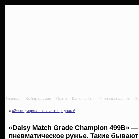
Главная
Выбор оружия
Охота
Карта сайта
Полезные ссылки
В
«
«Экспедиция» называется, однако!
«Daisy Match Grade Champion 499B» —
пневматическое ружье. Такие бывают