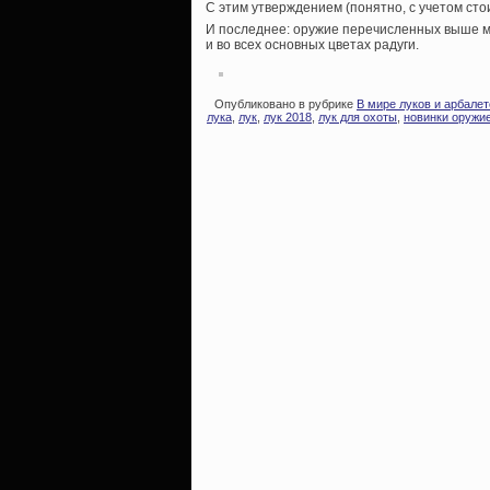
С этим утверждением (понятно, с учетом сто
И последнее: оружие перечисленных выше мо
и во всех основных цветах радуги.
Опубликовано в рубрике
В мире луков и арбалет
лука
,
лук
,
лук 2018
,
лук для охоты
,
новинки оружи