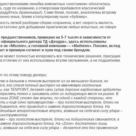
предшественниками линейка компактных «охотников» обогатилась
га, судя по названию, к отморозкам прибавился классический
зрадуйтесь браконьеры!). Сами блоки, похоже, аналогичны второму
ршенно иные, ближе к популярному ныне «бублику».
ость легкой разборки-сборки сохранена, а вот скорость малость
 достаточно для добывания практически любых копытных, не говоря
 предшественников, примерно на 5-7 тысяч в зависимости от
и официального дилера ТД «Дендра», здесь использованы
же не «Mission», а головной компании — «Mathews». Похоже, вслед
ет в премиум-сегмент и луки под своим брендом.
не может полностью копировать все технические решения, присущие
 в отличие от них использованы втулки скольжения, а не подшипники.
ют по этому поводу дилеры:
о в дальнем и точном выстреле из-за меньшего биения, но
лся, его стезя точный выстрел на вменяемую охотничью
ы, как TENPOINT, делают свои супер дорогие карбоновые арбалеты
стрелять точно и занимать одно из лидирующих мест на рынке. В
локах ZONE стоят две втулки, по одной с каждой стороны, что
есть и ещё одно преимущество – при холостом выстреле, блоки на
биваются, что приводит к замене дорогостоящего блока. На
дешёвые второпластовые втулки, взявшие на себя всю силу удара –
 инструментов.
во – при холостом выстреле, блоки на подшипниках сминаются, а
замене дорогостоящего блока. На «Zone» достаточно лишь
взявшие на себя всю силу удара – делается это без применения