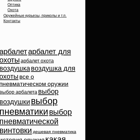
Оптика
Охота
Оружейные курьезы, приколы и т.п.
Контакты
Облако тэгов
арбалет
арбалет для
охоты
арбалет охота
воздушка
воздушка для
охоты
все о
пневматическом оружии
выбор
выбор арбалета
выбор
воздушки
пневматики
выбор
пневматической
винтовки
дешевая пневматика
какая
история оружия