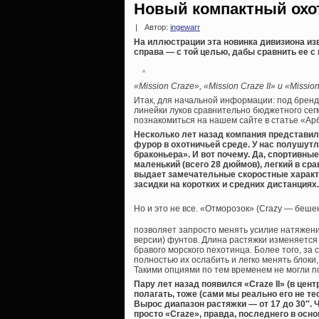
Новый компактный охот
|
Автор:
ingewarr
На иллюстрации эта новинка дивизиона и
справа — с той целью, дабы сравнить ее с
«Mission Craze», «Mission Craze II» и «Missio
Итак, для начальной информации: под брен
линейки луков сравнительно бюджетного сегм
познакомиться на нашем сайте в статье «А
Несколько лет назад компания представил
фурор в охотничьей среде. У нас полушут
браконьера». И вот почему. Да, спортивные
маленький (всего 28 дюймов), легкий в с
выдает замечательные скоростные характер
засидки на коротких и средних дистанциях.
Но и это не все. «Отморозок» (Crazy — беше
позволяет запросто менять усилие натяжения
версии) фунтов. Длина растяжки изменяется 
бравого морского пехотинца. Более того, з
полностью их ослабить и легко менять блоки
Такими опциями по тем временем не могли по
Пару лет назад появился «Craze II» (в цент
полагать, тоже (сами мы реально его не т
Вырос диапазон растяжки — от 17 до 30″. Ч
просто «Craze», правда, последнего в осно