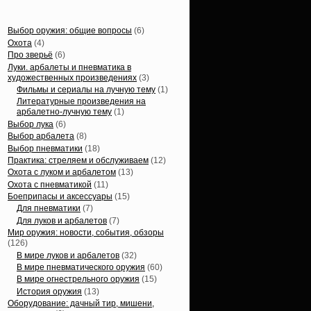
Статьи, обзоры
Выбор оружия: общие вопросы
(6)
Охота
(4)
Про зверьё
(6)
Луки. арбалеты и пневматика в
художественных произведениях
(3)
Фильмы и сериалы на лучную тему
(1)
Литературные произведения на
арбалетно-лучную тему
(1)
Выбор лука
(6)
Выбор арбалета
(8)
Выбор пневматики
(18)
Практика: стреляем и обслуживаем
(12)
Охота с луком и арбалетом
(13)
Охота с пневматикой
(11)
Боеприпасы и аксессуары
(15)
Для пневматики
(7)
Для луков и арбалетов
(7)
Мир оружия: новости, события, обзоры
(126)
В мире луков и арбалетов
(32)
В мире пневматического оружия
(60)
В мире огнестрельного оружия
(15)
История оружия
(13)
Оборудование: дачный тир, мишени,