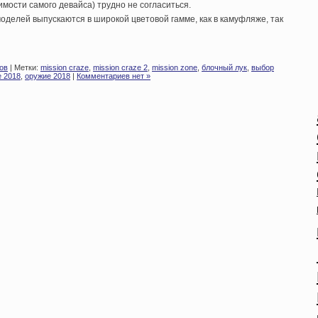
имости самого девайса) трудно не согласиться.
делей выпускаются в широкой цветовой гамме, как в камуфляже, так
ов
| Метки:
mission craze
,
mission craze 2
,
mission zone
,
блочный лук
,
выбор
е 2018
,
оружие 2018
|
Комментариев нет »