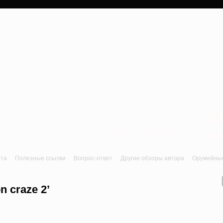
a
Лук, арбалет, пне
йта
Полезные ссылки
Вопрос-ответ
Другие обзоры автора
Оружейные 
n craze 2’