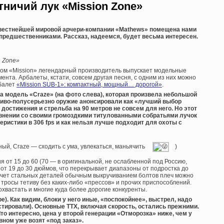
ничий лук «Mission Zone»
звестнейшей мировой арчери-компании «Mathews» помещена нами
 предшественниками. Рассказ, надеемся, будет весьма интересен.
n Zone»
дом «Mission» легендарный производитель выпускает модельные
ента. Арбалеты, кстати, совсем другая песня, с одним из них можно
рбалет
«Mission SUB-1»: компактный, мощный… дорогой»
.
а модель «Craze» (на фото слева), которая произвела небольшой
ливо-полусерьезно оружие анонсировали как «лучший выбор
 достижения и стрельба на 90 метров не совсем для него. Но этот
равнении со своими громоздкими титулованными собратьями лучок
истики в 306 fps и как нельзя лучше подходит для охоты с
ный, Craze — сходить с ума, увлекаться, маньячить
)
 от 15 до 60 (70 — в оригинальной, не ослабленной под Россию,
от 19 до 30 дюймов, что перекрывает диапазоны от подростка до
а счет стальных деталей обычным выкручиванием болтов плеч можно
, тросы тетиву без каких-либо «прессов» и прочих приспособлений.
хвастать и многие куда более дорогие конкуренты.
ре). Как видим, блоки у него иные, «поспокойнее», выстрел, надо
естировали). Основные ТТХ, включая скорость, остались прежними.
то интересно, цена у второй генерации «Отморозка» ниже, чем у
вном уже возят «под заказ».