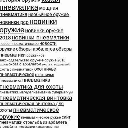
пневматика
мощная
пневматика
необычное оружие
новинки
новинки pcp
оружие
новинки оружие
новинки пневматики
2018
новости
новое пневматическое
обзоры
оружие
обзоры арбалетов
пневматики
оружейное
оружие
законодательство
оружие 2018
охота с арбалетом
охота
охота с воздушкой
охотничье
охота с пневматикой
пневматическое
охотничья
пневматика
пневматика
пневматика для охоты
пневматика магнум
пневматика супермагнум
пневматическая винтовка
пневматическая винтовка для
пневматическое
охоты
оружие
сайт
пневматическое ружье
пневматики
стрельба из арбалета
стрельба из пневматики
характеристики