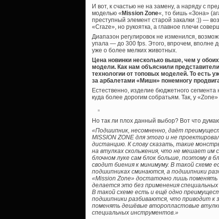
И вот, к счастью не на замену, а наряду с 
моделью «
Mission Zone
«, то бишь «Зона» (а
преступный элемент старой закалки :)) — во
«Craze», но рукоятка, а главное плечи сове
Диапазон регулировок не изменился, возможн
упала — до 300 fps. Этого, впрочем, вполне
уже о более мелких животных.
Цена новинки несколько выше, чем у обоих
модели. Как нам объяснили представител
технологии от топовых моделей. То есть у
за арбалетами «Мишн» понемногу продвига
Естественно, изделие бюджетного сегмента 
куда более дорогим собратьям. Так, у «Zone»
Но так ли плох данный выбор? Вот что дума
«Подшипник, несомненно, даёт преимуществ
MISSION ZONE для этого и не проектирова
дистанцию. К слову сказать, такие монстр
на втулках скольжения, что не мешает им 
блочном луке сам блок больше, поэтому в б
сводит биения к минимуму. В такой схеме 
подшипниках сминаются, а подшипники раз
«Mission Zone» достаточно лишь поменять 
делается это без применения специальных
В такой схеме есть и ещё одно преимущест
подшипники разбиваются, что приводит к 
поменять дешёвые второпластовые втулки, 
специальных инструментов.»