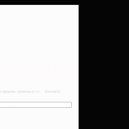
rbalet-airgun
вматика для начинающих
курьезы, приколы и т.п.
Контакты