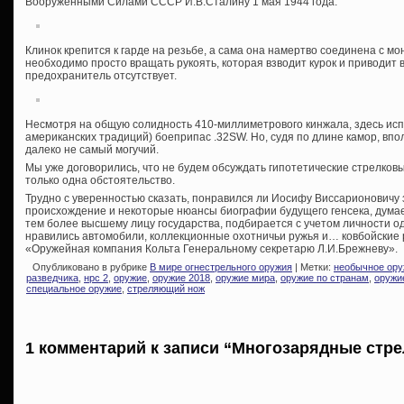
Вооруженными Силами СССР И.В.Сталину 1 мая 1944 года.
Клинок крепится к гарде на резьбе, а сама она намертво соединена с м
необходимо просто вращать рукоять, которая взводит курок и приводит 
предохранитель отсутствует.
Несмотря на общую солидность 410-миллиметрового кинжала, здесь исп
американских традиций) боеприпас .32SW. Но, судя по длине камор, впо
далеко не самый могучий.
Мы уже договорились, что не будем обсуждать гипотетические стрелковы
только одна обстоятельство.
Трудно с уверенностью сказать, понравился ли Иосифу Виссарионовичу 
происхождение и некоторые нюансы биографии будущего генсека, думаем
тем более высшему лицу государства, подбирается с учетом личности од
нравились автомобили, коллекционные охотничьи ружья и… ковбойские р
«Оружейная компания Кольта Генеральному секретарю Л.И.Брежневу».
Опубликовано в рубрике
В мире огнестрельного оружия
| Метки:
необычное ору
разведчика
,
нрс 2
,
оружие
,
оружие 2018
,
оружие мира
,
оружие по странам
,
оружи
специальное оружие
,
стреляющий нож
1 комментарий к записи “Многозарядные стр