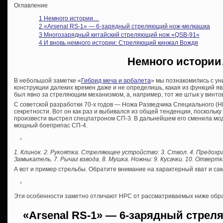
Оглавление
1
Немного истории…
2
«Аrsenal RS-1» — 6-зарядный стреляющий нож-мелкашка
3
Многозарядный китайский стреляющий нож «QSB-91»
4
И вновь немного истории: Стреляющий кинжал Вождя
Немного истори
В небольшой заметке «
Гибрид меча и арбалета
» мы познакомились с ун
конструкции далеких времен даже и не определишь, какая из функций я
был явно за стреляющим механизмом, а, например, тот же штык у винто
С советской разработки 70-х годов — Ножа Разведчика Специального (
секретности. Вот он как раз и выбивался из общей тенденции, поскольк
произвести выстрел спецпатроном СП-3. В дальнейшем его сменила мо
мощный боеприпас СП-4.
1. Клинок. 2. Рукоятка. Стреляющее устройство: 3. Ствол. 4. Предохра
Замыкатель. 7. Рычаг взвода. 8. Мушка. Ножны: 9. Кусачки. 10. Отвертка
А вот и пример стрельбы. Обратите внимание на характерный хват и са
Эти особенности заметно отличают НРС от рассматриваемых ниже обра
«Аrsenal RS-1» — 6-зарядный стре