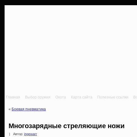
Главная
Выбор оружия
Охота
Карта сайта
Полезные ссылки
В
«
Боевая пневматика
Многозарядные стреляющие ножи
|
Автор:
ingewarr