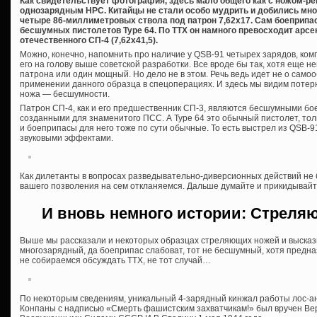
Как свидетельствует фотография, здесь мало общего как с ножом-ре
однозарядным НРС. Китайцы не стали особо мудрить и добились мног
четыре 86-миллиметровых ствола под патрон 7,62х17. Сам боеприпас
бесшумных пистолетов Type 64. По ТТХ он намного превосходит арсен
отечественного СП-4 (7,62х41,5).
Можно, конечно, напомнить про наличие у QSB-91 четырех зарядов, ко
его на голову выше советской разработки. Все вроде бы так, хотя еще 
патрона или один мощный. Но дело не в этом. Речь ведь идет не о само
применении данного образца в спецоперациях. И здесь мы видим потер
ножа — бесшумности.
Патрон СП-4, как и его предшественник СП-3, являются бесшумными бо
созданными для знаменитого ПСС. А Type 64 это обычный пистолет, т
и боеприпасы для него тоже по сути обычные. То есть выстрел из QSB-
звуковыми эффектами.
Как дилетанты в вопросах разведывательно-диверсионных действий не б
вашего позволения на сем откланяемся. Дальше думайте и прикидывайте
И вновь немного истории: Стрел
Выше мы рассказали и некоторых образцах стреляющих ножей и высказы
многозарядный, да боеприпас слабоват, тот не бесшумный, хотя предна
не собираемся обсуждать ТТХ, не тот случай…
По некоторым сведениям, уникальный 4-зарядный кинжал работы лос-а
Конпаны с надписью «Смерть фашистским захватчикам!» был вручен В