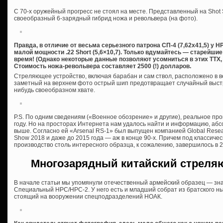
С 70-х оружейный прогресс не стоял на месте. Представленный на Shot
своеобразный 6-зарядный гибрид ножа и револьвера (на фото).
Правда, в отличие от весьма серьезного патрона СП-4 (7,62х41,5) у
малой мощности .22 Short (5,6×10,7). Только вдумайтесь — старейши
время! (Однако некоторые данные позволяют усомниться в этих ТТХ, 
Стоимость ножа-револьвера составляет 2500 (!) долларов.
Стреляющее устройство, включая барабан и сам ствол, расположено в в
заметный на верхнем фото острый шип предотвращает случайный выстр
нибудь своеобразном хвате.
P.S. По одним сведениям («Военное обозрение» и другие), реальное пр
году. Но на просторах Интернета нам удалось найти и информацию, а
выше. Согласно ей «Аrsenal RS-1» был выпущен компанией Global Resea
Show 2018 и даже до 2015 года — аж в конце 90-х. Причем под классиче
производство столь интересного образца, к сожалению, завершилось в 2
Многозарядный китайский стреля
В начале статьи мы упомянули отечественный армейский образец — зн
Специальный НРС/НРС-2. У него есть и младший собрат из братского ны
стоящий на вооружении спецподразделений НОАК.