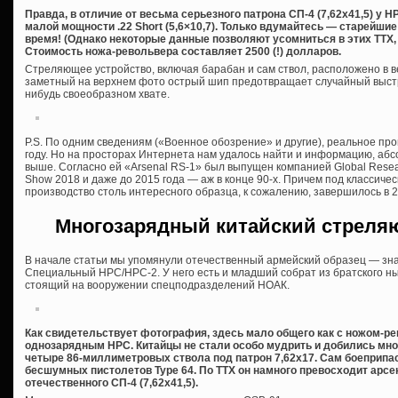
Правда, в отличие от весьма серьезного патрона СП-4 (7,62х41,5) у
малой мощности .22 Short (5,6×10,7). Только вдумайтесь — старейши
время! (Однако некоторые данные позволяют усомниться в этих ТТХ, 
Стоимость ножа-револьвера составляет 2500 (!) долларов.
Стреляющее устройство, включая барабан и сам ствол, расположено в в
заметный на верхнем фото острый шип предотвращает случайный выстр
нибудь своеобразном хвате.
P.S. По одним сведениям («Военное обозрение» и другие), реальное пр
году. Но на просторах Интернета нам удалось найти и информацию, а
выше. Согласно ей «Аrsenal RS-1» был выпущен компанией Global Resea
Show 2018 и даже до 2015 года — аж в конце 90-х. Причем под классиче
производство столь интересного образца, к сожалению, завершилось в 2
Многозарядный китайский стреля
В начале статьи мы упомянули отечественный армейский образец — зн
Специальный НРС/НРС-2. У него есть и младший собрат из братского ны
стоящий на вооружении спецподразделений НОАК.
Как свидетельствует фотография, здесь мало общего как с ножом-ре
однозарядным НРС. Китайцы не стали особо мудрить и добились мног
четыре 86-миллиметровых ствола под патрон 7,62х17. Сам боеприпас
бесшумных пистолетов Type 64. По ТТХ он намного превосходит арсен
отечественного СП-4 (7,62х41,5).