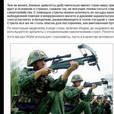
Тем не менее, боевые арбалеты действительно имеют свою нишу при
идет в основном о странах, скажем так, не могущих похвастаться 
смертоубийства. С помощью стрелы можно шлепнуть из засады каког
набедренной повязке и вооруженного мачете и древним карамультуко
«несогласного» в балаклаве, размахивающего в толпе сосудом с «ко
Стрела все же не столь опасна для посторонних, как винтовочная пу
По некоторым сведениям, в ряде стран, включая Индию, до недавнего вр
используются) арбалеты с отравленными наконечниками стрел. Понятно,
Хотя как раз НОАК использует стрелометы, пусть и в качестве вспомогат