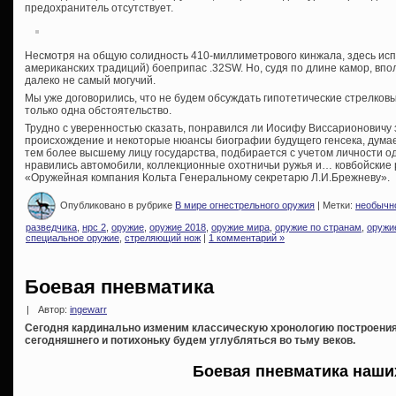
предохранитель отсутствует.
Несмотря на общую солидность 410-миллиметрового кинжала, здесь исп
американских традиций) боеприпас .32SW. Но, судя по длине камор, впо
далеко не самый могучий.
Мы уже договорились, что не будем обсуждать гипотетические стрелковы
только одна обстоятельство.
Трудно с уверенностью сказать, понравился ли Иосифу Виссарионовичу 
происхождение и некоторые нюансы биографии будущего генсека, думаем
тем более высшему лицу государства, подбирается с учетом личности од
нравились автомобили, коллекционные охотничьи ружья и… ковбойские р
«Оружейная компания Кольта Генеральному секретарю Л.И.Брежневу».
Опубликовано в рубрике
В мире огнестрельного оружия
| Метки:
необычн
разведчика
,
нрс 2
,
оружие
,
оружие 2018
,
оружие мира
,
оружие по странам
,
оружи
специальное оружие
,
стреляющий нож
|
1 комментарий »
Боевая пневматика
|
Автор:
ingewarr
Сегодня кардинально изменим классическую хронологию построения
сегодняшнего и потихоньку будем углубляться во тьму веков.
Боевая пневматика наши