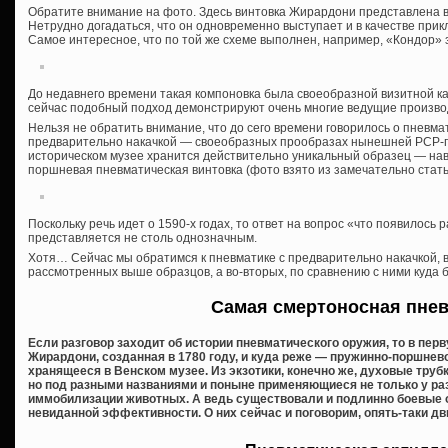
Обратите внимание на фото. Здесь винтовка Жирардони представлена в
Нетрудно догадаться, что он одновременно выступает и в качестве при
Самое интересное, что по той же схеме выполнен, например, «Кондор» 
До недавнего времени такая компоновка была своеобразной визитной к
сейчас подобный подход демонстрируют очень многие ведущие произво
Нельзя не обратить внимание, что до сего времени говорилось о пневма
предварительно накачкой — своеобразных прообразах нынешней PCP-п
историческом музее хранится действительно уникальный образец — нав
поршневая пневматическая винтовка (фото взято из замечательно стать
Поскольку речь идет о 1590-х годах, то ответ на вопрос «что появилос
представляется не столь однозначным.
Хотя… Сейчас мы обратимся к пневматике с предварительно накачкой, в
рассмотренных выше образцов, а во-вторых, по сравнению с ними куда 
Самая смертоносная пне
Если разговор заходит об истории пневматического оружия, то в пе
Жирардони, созданная в 1780 году, и куда реже — пружинно-поршнево
хранящееся в Венском музее. Из экзотики, конечно же, духовые труб
но под разными названиями и поныне применяющиеся не только у разн
иммобилизации животных. А ведь существовали и подлинно боевые 
невиданной эффективности. О них сейчас и поговорим, опять-таки дв