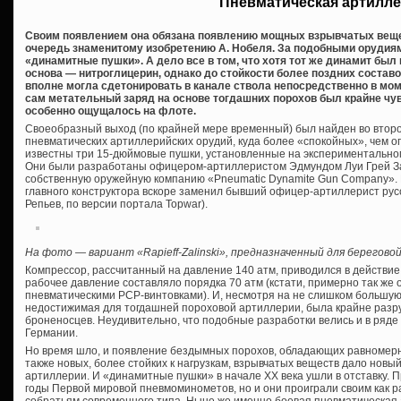
Пневматическая артилл
Своим появлением она обязана появлению мощных взрывчатых вещес
очередь знаменитому изобретению А. Нобеля. За подобными орудия
«динамитные пушки». А дело все в том, что хотя тот же динамит был
основа — нитроглицерин, однако до стойкости более поздних составов
вполне могла сдетонировать в канале ствола непосредственно в мом
сам метательный заряд на основе тогдашних порохов был крайне чув
особенно ощущалось на флоте.
Своеобразный выход (по крайней мере временный) был найден во второ
пневматических артиллерийских орудий, куда более «спокойных», чем 
известны три 15-дюймовые пушки, установленные на экспериментальном
Они были разработаны офицером-артиллеристом Эдмундом Луи Грей За
собственную оружейную компанию «Pneumatic Dynamite Gun Company». И
главного конструктора вскоре заменил бывший офицер-артиллерист русс
Репьев, по версии портала Topwar).
На фото — вариант «Rapieff-Zalinski», предназначенный для берегово
Компрессор, рассчитанный на давление 140 атм, приводился в действи
рабочее давление составляло порядка 70 атм (кстати, примерно так же
пневматическими PCP-винтовками). И, несмотря на не слишком большую 
недостижимая для тогдашней пороховой артиллерии, была крайне раз
броненосцев. Неудивительно, что подобные разработки велись и в ряде д
Германии.
Но время шло, и появление бездымных порохов, обладающих равномерн
также новых, более стойких к нагрузкам, взрывчатых веществ дало новы
артиллерии. И «динамитные пушки» в начале XX века ушли в отставку. П
годы Первой мировой пневмоминометов, но и они проиграли своим как р
собратьям современного типа. Ныне же именно боевая пневматическая а