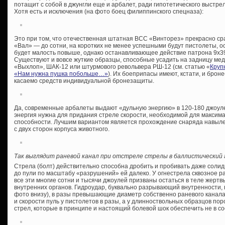
потащит с собой в джунгли еще и арбалет, ради гипотетического выстрел
Хотя есть и исключения (на фото боец филиппинского спецназа):
Это при том, что отечественная штатная ВСС «Винторез» прекрасно сра
«Вал» — до сотни, на коротких не менее успешными будут пистолеты, 
будет малость повыше, однако останавливающее действие патрона 9х39
Существуют и вовсе жуткие образцы, способные усадить на задницу ме
«Выхлоп», ШАК-12 или штурмового револьвера РШ-12 (см. статью «
Круп
«Нам нужна пушка побольше…»
). Их боеприпасы имеют, кстати, и брон
касаемо средств индивидуальной бронезащиты.
Да, современные арбалеты выдают «дульную энергию» в 120-180 джоулей,
энергия нужна для придания стреле скорости, необходимой для максим
способности. Лучшим вариантом является прохождение снаряда навыл
с двух сторон корпуса животного.
Так выглядит раневой канал при отстреле стрелы в баллистический 
Стрела (болт) действительно способна дробить и пробивать даже солид
до пули по масштабу «разрушений» ей далеко. У огнестрела сквозное р
все эти многие сотни и тысячи джоулей призваны остаться в теле жерт
внутренних органов. Гидроудар, буквально разрывающий внутренности,
фото внизу), в разы превышающие диаметр собственно раневого канала,
и скорости пуль у пистолетов в разы, а у длинноствольных образцов по
стрел, которые в принципе и настоящий болевой шок обеспечить не в со