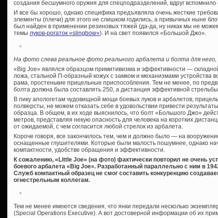
создания бесшумного оружия для спецподразделений, вдруг вспомнило 
И все бы хорошо, однако специфика предъявляла очень жесткие требов
элементы (плечи) для этого не слишком годились, а привычных ныне бл
был найден в применении резиновых тяжей (да-да, ну никак мы не може
темы
луков-рогаток «slingbow»
). И на свет появился «Большой Джо».
На фото слева реальное фото реального арбалета и болта для него,
«Big Joe» являлся образцом примитивизма и эффективности — складно
ложа, стальной П-образный кожух с замком и механизмами устройства во
рама, простенькие прицельные приспособления. Тем не менее, по пред
болта должна была составлять 250, а дистанция эффективной стрельбы
В пику апологетам чудовищной мощи боевых луков и арбалетов, прицел
полверсты, не можем отказать себе в удовольствии привести результат
образца. В общем, в их ходе выяснилось, что болт «Большого Джо» дейс
метров, представляя некую опасность для человека на коротких дистан
от ожидаемой, с чем согласится любой стрелок из арбалета.
Короче говоря, все закончилось тем, чем и должно было — на вооружен
оснащенные глушителями. Которые были малость пошумнее, однако нач
компактности, удобстве обращения и эффективности.
К сожалению, «Little Joe» (на фото) фактически повторил не очень у
боевого арбалета «Big Joe». Разработанный параллельно с ним в 19
Служб компактный образец не смог составить конкуренцию создав
огнестрельным коллегам.
Тем не менее имеются сведения, что янки передали несколько экземпл
(Special Operations Executive). А вот достоверной информации об их п