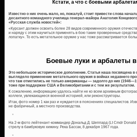
Кстати, а что с боевыми арбалета
Известно о них очень мало, но, пожалуй, стоит привести слова нача
десантного командного училища генерал-майора Анатолия Концевого
«Русская служба новостей»:
«Курсант должен освоить более 28 видов современного оружия отечеств
и наряду с этим научиться применять в бою такие проверенные средства, 
лопатку». То есть метательное оружие у нас тоже рассматривается боль
Боевые луки и арбалеты в
Это небольшое историческое дополнение. Статья наша посвящена в 
выглядело применение метательного оружия в войнах недавнего про
что там отметились не только американцы — задолго до них (1946—19
тоже при поддержке США и Великобритании и с тем же результатом.
К сожалению, информацию удалось найти не ко всем архивным фотограф
коллеги, увлекающиеся военной историей, или реконструкторы.
Итак, фото номер 1 как раз и нуждается в пояснениях специалистов. Изв
не фабричный, а местного производства.
На 2-м фото лейтенант-коммандер Дональд Д. Шеппард (Lt Cmdr Donald
стрелу в бамбуковую хижину. Река Бассак, 8 декабря 1967 года.