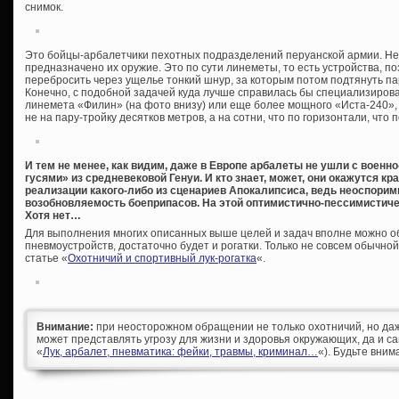
снимок.
Это бойцы-арбалетчики пехотных подразделений перуанской армии. Нет
предназначено их оружие. Это по сути линеметы, то есть устройства, 
перебросить через ущелье тонкий шнур, за которым потом подтянуть па
Конечно, с подобной задачей куда лучше справилась бы специализиров
линемета «Филин» (на фото внизу) или еще более мощного «Иста-240»,
не на пару-тройку десятков метров, а на сотни, что по горизонтали, что п
И тем не менее, как видим, даже в Европе арбалеты не ушли с военн
гусями» из средневековой Генуи. И кто знает, может, они окажутся к
реализации какого-либо из сценариев Апокалипсиса, ведь неоспори
возобновляемость боеприпасов. На этой оптимистично-пессимистиче
Хотя нет…
Для выполнения многих описанных выше целей и задач вполне можно об
пневмоустройств, достаточно будет и рогатки. Только не совсем обычной
статье «
Охотничий и спортивный лук-рогатка
«.
Внимание:
при неосторожном обращении не только охотничий, но да
может представлять угрозу для жизни и здоровья окружающих, да и са
«
Лук, арбалет, пневматика: фейки, травмы, криминал…
«). Будьте вним