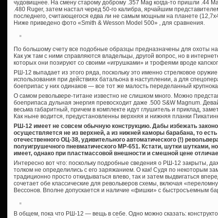
чудовищнее. На смену старому доброму .357 Mag когда-то пришли .44 Ma
.480 Ruger, затем настал черед 50-го калибра, ярчайшим представителе
последнего, считающегося едва ли не самым мощным на планете (12,7х4
Ниже приведено фото «Smith & Wesson Model 500» , для сравнения.
По большому счету все подобные образцы предназначены для охоты на к
Как уж там с ними справляются владельцы, другой вопрос, но в интерн
которых они позируют со своими «игрушками» и трофеями вроде капског
РШ-12 выпадает из этого ряда, поскольку это именно стрелковое оружие
использования при действиях батальона в наступлении, а для спецопера
боеприпас у них одинаков — все тот же малость переделанный крупнок
О самом револьвере-титане известно не слишком много. Можно представ
боеприпаса дульная энергия превосходит даже .500 S&W Magnum. Девайс,
весьма габаритный, причем в комплекте идут глушитель и приклад, за
Как ныне водится, предустановленны верхняя и нижняя планки Пикатин
РШ-12 имеет не совсем обычную конструкцию. Дабы избежать законо
осуществляется не из верхней, а из нижней каморы барабана, то есть 
отечественного ОЦ-38, удивительного автоматического (!) револьвера
полуигрушечного пневматического МР-651. Кстати, шутки шутками, но 
имеет, однако при пластмассовой внешности и смешной цене отлича
Интересно вот что: поскольку подробные сведения о РШ-12 закрыты, д
толком не определились с его заряжанием. О как! Судя по некоторым з
традиционно просто откидываться влево, так и затем выдвигаться впере
сочетает обе классические для револьверов схемы, включая «переломную
Вессонов. Вполне допускается и наличие «фишки» с быстросъемным ба
В общем, пока что РШ-12 — вещь в себе. Одно можно сказать: конструкт