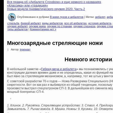
Вся правда об «Арбалете Crossbow» и еще немного о названиях
«Классика» или «традиция»
Новые модели пневматического оружия 2020. Часть 2
Опубликовано в рубрике
В мире луков и арбалетов
| Метки:
арбалет
,
арба
стрельба
,
боевой арбалет
,
виды арбалетов
,
все об арбалетах
,
история арбалета
,
оружие арбалет
,
оружие мира
,
оружие по странам
,
оружие спецназа
,
оружие стра
типы арбалетов
|
Комментариев нет »
Многозарядные стреляющие ножи
|
Автор:
ingewarr
Немного истори
В небольшой заметке «
Гибрид меча и арбалета
» мы познакомились с ун
конструкции далеких времен даже и не определишь, какая из функций я
был явно за стреляющим механизмом, а, например, тот же штык у винто
С советской разработки 70-х годов — Ножа Разведчика Специального (
секретности. Вот он как раз и выбивался из общей тенденции, поскольк
произвести выстрел спецпатроном СП-3. В дальнейшем его сменила мо
мощный боеприпас СП-4.
1. Клинок. 2. Рукоятка. Стреляющее устройство: 3. Ствол. 4. Предохра
Замыкатель. 7. Рычаг взвода. 8. Мушка. Ножны: 9. Кусачки. 10. Отвертка