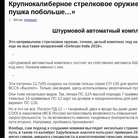
Крупнокалиберное стрелковое оружие
пушка побольше…»
|
Автор:
ingewarr
Штурмовой автоматный компл
Это непривычное стрелковое оружие, точнее, целый комплекс под н
еще на выставке вооружений «Defexpo India 2018».
«Штурмовой автоматный комплекс» состоит из собственно автомата АШ-
под него. Начнем именно с них.
Эти патроны 12,7х55 созданы на основе гильзы серии СП-130 для крупн
ВССК «Выхлоп». Только, как видим, здесь использованы укороченные пу
Они тоже нескольких видов. Так, легкая ПС-12А массой порядка 7 граммо
тяжелые 33-граммовые ПС-12 идут на дозвуке и предназначены для ра
вариант ПС-12Б.
Но и это не все. Патрон ПД-12 — тандемный, двух и вроде бы даже даже
СОО) и заказчиков (ФСБ России) интересовала возможность повышения 
скорострельности, то ли возможность именно тандемных боеприпасов 
пути второго. Например, пробивать бронежилет.
Вообще, сам подход к созданию новинки выглядит несколько странн
пуль в таком-то калибре! Зарубежные аналоги пользуют примерно 20
мягко говоря, никакого специалиста в контртеррористических операция