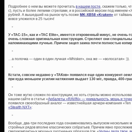
Подробнее о нем вы можете прочитать
в нашем посте
, скажем только, ч
с), пусть и более легкими стрелами, и в российской версии под именем 
рублей. А вышедший на рынок чуть позже
MK-XB58 «Kraken»
от тайвань
вовсе уложился в 25 тысяч!
У «TAC-15», как и «TAC Elite», имеется откровенный минус, не очень
очень сложная оригинальная конструкция. Стреляют они специальны
напоминающими лучные. Причем зацеп замка почти полностью копи
…а полочка — один в один лучная «Whisker», она же — «волосатая» :)).
Кстати, совсем недавно у «ТАКов» появился еще один конкурент-земл
при куда меньшем усилии натяжения выдает 130 м/с, правда, 400-гр
Он тоже жутко сложен по конструкции, но хоть стрелы можно использов
нашем сайте в статье «
Арбалеты «RAVIN» — уникальность, мощь и точн
появился своеобразный аналог — известнейшая арчери-компания «Ten 
«Stealth NXT»
:
Вообще, два-три последних года ознаменовались выпуском нескольких 
стройных рядов вполне классических собратьев. Причем явно прослежи
сверхкомпактных мощных охотничьих образцов (см. «
Чудны дела твои, 