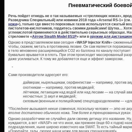
Пневматический боево
Речь пойдет отнюдь не о так называемых «стреляющих ножах», врод
Разведчика Специальный) или новинки 2018 года «Аrsenal RS-1» (см.
ножи
«), только где вместо пороховых газов используется сжатый в
пистолетов-кислотников, гордитесь своими девайсами! Шутка… Хотя 
углекислотой применяются в действительно серьезных образцах. Н
стреломете «
Airrow Stealth Model 8S1P
» или в
оружии для дистанцион
Однако в представляемом вам сегодня «
WASP Injector Knife
» сжиженный
чтобы, скажем, метать в противника лезвие. Он сам является поражающ
в тело мгновенно расширяющийся СО2 из баллона по каналу поступает в
буквально врывается в плоть. При этом происходит массированный разры
даже усиливаться. К тому же добавляется еще и эффект заморозки.
Сами производители адресуют его:
дайверам, ныряльщикам, серфингистам — например, против аку
охотникам — например, против медведей;
лётчикам, летающим над водой или над лесами — на случай ав
несчастных :)) акул и медведей;
силовым (военным и полицейским) спецподразделениям — «дл
*Последнее вызывает некие сомнения, поскольку человек — это не акул
вполне достаточно обычного ножа. Тем более в тренированных руках.
Однако разработчики не случайно дали своему детищу это название. Ну, «
нуждаются, а вот «WASP» не что иное, как прежнее (еще 60-х годов) на
подразделения, ныне широко известного как SWAT. То есть тайный марке
«Покупайте, гады, скорее наши ножи для ваших спецназовцев!».