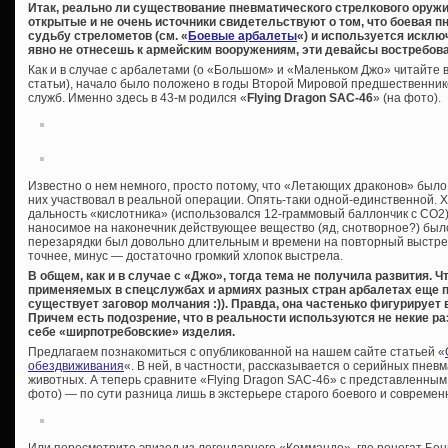
Итак, реально ли существование пневматического стрелкового оружи
открытые и не очень источники свидетельствуют о том, что боевая п
судьбу стрелометов (см. «
Боевые арбалеты
«) и используется исклю
явно не отнесешь к армейским вооружениям, эти девайсы востребов
Как и в случае с арбалетами (о «Большом» и «Маленьком Джо» читайте
статьи), начало было положено в годы Второй Мировой предшественни
служб. Именно здесь в 43-м родился «
Flying Dragon SAC-46
» (на фото).
Известно о нем немного, просто потому, что «Летающих драконов» было
них участвовал в реальной операции. Опять-таки одной-единственной. 
дальность «кислотника» (использовался 12-граммовый баллончик с СО2)
наносимое на наконечник действующее вещество (яд, снотворное?) был
перезарядки был довольно длительным и времени на повторный выстре
точнее, минус — достаточно громкий хлопок выстрела.
В общем, как и в случае с «Джо», тогда тема не получила развития. 
применяемых в спецслужбах и армиях разных стран арбалетах еще п
существует заговор молчания :)). Правда, она частенько фигурирует
Причем есть подозрение, что в реальности используются не некие ра
себе «ширпотребовские» изделия.
Предлагаем познакомиться с опубликованной на нашем сайте статьей «
обездвиживания
«. В ней, в частности, рассказывается о серийных пне
животных. А теперь сравните «Flying Dragon SAC-46» с представленным в 
фото) — по сути разница лишь в экстерьере старого боевого и современ