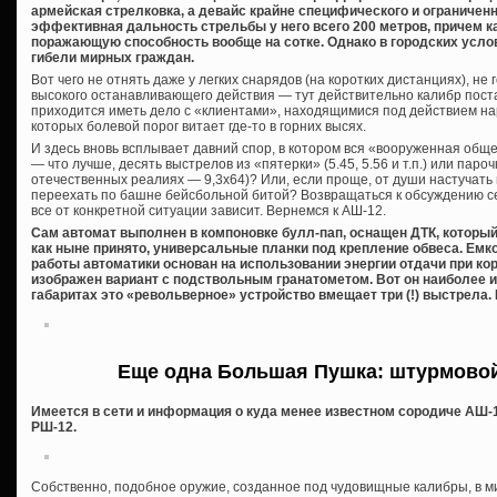
армейская стрелковка, а девайс крайне специфического и ограничен
эффективная дальность стрельбы у него всего 200 метров, причем ка
поражающую способность вообще на сотке. Однако в городских усло
гибели мирных граждан.
Вот чего не отнять даже у легких снарядов (на коротких дистанциях), не 
высокого останавливающего действия — тут действительно калибр поста
приходится иметь дело с «клиентами», находящимися под действием на
которых болевой порог витает где-то в горних высях.
И здесь вновь всплывает давний спор, в котором вся «вооруженная обще
— что лучше, десять выстрелов из «пятерки» (5.45, 5.56 и т.п.) или пароч
отечественных реалиях — 9,3х64)? Или, если проще, от души настучать 
переехать по башне бейсбольной битой? Возвращаться к обсуждению сей
все от конкретной ситуации зависит. Вернемся к АШ-12.
Сам автомат выполнен в компоновке булл-пап, оснащен ДТК, который
как ныне принято, универсальные планки под крепление обвеса. Емко
работы автоматики основан на использовании энергии отдачи при кор
изображен вариант с подствольным гранатометом. Вот он наиболее 
габаритах это «револьверное» устройство вмещает три (!) выстрела. 
Еще одна Большая Пушка: штурмово
Имеется в сети и информация о куда менее известном сородиче АШ
РШ-12.
Собственно, подобное оружие, созданное под чудовищные калибры, в ми