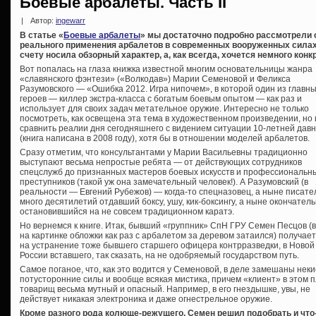
Боевые арбалеты. Часть II
|
Автор:
ingewarr
В статье «
Боевые арбалеты
» мы достаточно подробно рассмотрели о
реального применения арбалетов в современных вооруженных силах
счету носила обзорный характер, а, как всегда, хочется немного конкр
Вот попалась на глаза книжка известной многим основательницы жанра
«славянского фэнтези» («Волкодав») Марии Семеновой и Феликса
Разумовского — «Ошибка 2012. Игра нипочем», в которой один из главн
героев — киллер экстра-класса с богатым боевым опытом — как раз и
использует для своих задач метательное оружие. Интересно не только
посмотреть, как освещена эта тема в художественном произведении, но 
сравнить реалии дня сегодняшнего с видением ситуации 10-летней дав
(книга написана в 2008 году), хотя бы в отношении моделей арбалетов.
Сразу отметим, что консультантами у Марии Васильевны традиционно
выступают весьма непростые ребята — от действующих сотрудников
спецслужб до признанных мастеров боевых искусств и профессиональн
преступников (такой уж она замечательный человек!). А Разумовский (в
реальности — Евгений Рубежов) — когда-то спецназовец, а ныне писате
много десятилетий отдавший боксу, ушу, кик-боксингу, а ныне окончател
остановившийся на не совсем традиционном каратэ.
Но вернемся к книге. Итак, бывший «группник» СпН ГРУ Семен Песцов (в
на картинке обложки как раз с арбалетом за деревом затаился) получает
на устранение тоже бывшего старшего офицера контрразведки, в Новой
России вставшего, так сказать, на не одобряемый государством путь.
Самое поганое, что, как это водится у Семеновой, в деле замешаны неки
потусторонние силы и вообще всякая мистика, причем «клиент» в этом 
товарищ весьма мутный и опасный. Например, в его гнездышке, увы, не
действует никакая электроника и даже огнестрельное оружие.
Кроме разного рода колюще-режущего, Семен решил подобрать и что