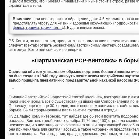
и целом похоже, что «боевая» пневматика и ныне стоит в строю, разве 
скрываться в тени.
Внимание:
при неосторожном обращении даже 4,5-миллиметровая пн
представлять угрозу для жизни и здоровья окружающих (подробности 
фейки, травмы, криминал…
«). Будьте внимательны.
P.S. Кстати, на наш взгляд, приоритет в использовании пневматическог
следует все-таки отдать безвестному австрийскому мастеру, создавшем
винтовку». Вот о ней сейчас и поговорим.
«Партизанская PCP-винтовка» в борь
Сведений об этом уникальном образце подлинно боевого пневматичес
он был создан в 1940 году или чуть позже неким австрийским парти
выбор принципа пневматики с предварительной накачкой насосом (P
О мощной австрийской нацистской «пятой колонне», восторженно и акт
практически всем, а вот о существовании движения Сопротивления поч
Поначалу, еще в конце 30-х годов, оно в основном занималось саботаже
борьбе. Были сформированы партизанские группы и отряды.
Ну да ладно, кому интересно, тот найдет, где об этом почитать подробн
рассказа. Винтовка необычного калибра 11,76 мм (.463) стреляла свинц
неизвестны, и о дистанциях эффективного огня и поражающей способно
она применялась для снятия часовых, а также устранения представител
автотранспорта. Есть сведения, правда, довольно туманные, что из нее 