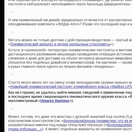
Или пересмотрите эпизод из легендарного «Коммандо», где ренегат Бе
пистолета нейтрализует непобедимого героя Арнольда Шварценеггера 
И чем примененный им девайс кардинально отличается от рассмотренно
обездвиживания комплекта «ЛИДер-4пгл»? Разве что последний еще и 
Метать можно не только дротики с действующим веществом — сжатый во
«
Пневматический арбалет и другие необычные стрелометы
«).
Кстати, в «шпионской» литературе пневматические пистолеты и винтовк
дистанционного разбивания мешающих проведению операции источнико
слежения и даже для доставки на объект интереса крошечных микрофон
обошелся без подобных девайсов и кинематограф. На картинке — пруж
в руках главного героя одного из лучших фильмов «бондианы».
Спустя много-много лет на смену этому легендарному оружию пришел ку
«
Новейший пневматический пистолет олимпийского класса «Walther LP
Как ни странно, не удалось найти никаких сведений о применении л
в последнее время сверхмощного пневматического оружия класса «Bi
миллиметровый «
Umarex Hammer
»).
Может, потому, что даже эти монстры с дульной энергией под тысячу (!)
классическим огнестрелом (см. «
Крупнокалиберная пневматика: что ее м
разработанных именно под нужды спецслужб образцах («
Крупнокалибер
пушка побольше…»
). А может, подобные варианты их применения прос