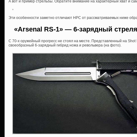
А вот и пример стрельбы. Обратите внимание на характерный хват и са
Эти особенности заметно отличают НРС от рассматриваемых ниже обра
«Аrsenal RS-1» — 6-зарядный стре
С 70-х оружейный прогресс не стоял на месте. Представленный на Shot
своеобразный 6-зарядный гибрид ножа и револьвера (на фото).