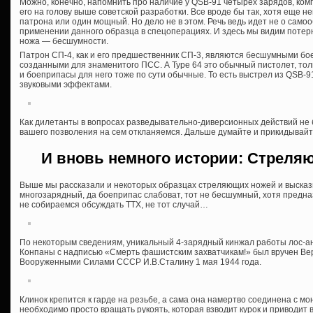
Можно, конечно, напомнить про наличие у QSB-91 четырех зарядов, ко
его на голову выше советской разработки. Все вроде бы так, хотя еще 
патрона или один мощный. Но дело не в этом. Речь ведь идет не о само
применении данного образца в спецоперациях. И здесь мы видим потер
ножа — бесшумности.
Патрон СП-4, как и его предшественник СП-3, являются бесшумными бо
созданными для знаменитого ПСС. А Type 64 это обычный пистолет, т
и боеприпасы для него тоже по сути обычные. То есть выстрел из QSB-
звуковыми эффектами.
Как дилетанты в вопросах разведывательно-диверсионных действий не б
вашего позволения на сем откланяемся. Дальше думайте и прикидывайте
И вновь немного истории: Стрел
Выше мы рассказали и некоторых образцах стреляющих ножей и высказы
многозарядный, да боеприпас слабоват, тот не бесшумный, хотя предна
не собираемся обсуждать ТТХ, не тот случай…
По некоторым сведениям, уникальный 4-зарядный кинжал работы лос-а
Конпаны с надписью «Смерть фашистским захватчикам!» был вручен В
Вооруженными Силами СССР И.В.Сталину 1 мая 1944 года.
Клинок крепится к гарде на резьбе, а сама она намертво соединена с м
необходимо просто вращать рукоять, которая взводит курок и приводит 