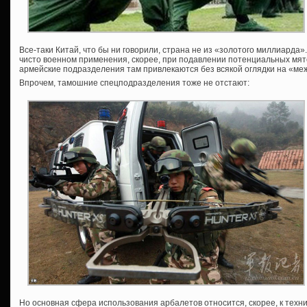
Все-таки Китай, что бы ни говорили, страна не из «золотого миллиарда».
чисто военном применения, скорее, при подавлении потенциальных мят
армейские подразделения там привлекаются без всякой оглядки на «м
Впрочем, тамошние спецподразделения тоже не отстают:
Но основная сфера использования арбалетов относится, скорее, к техн