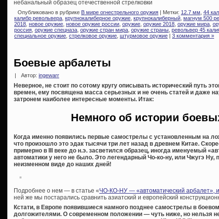
небанальный образец отечественной стрелковки
Опубликовано в рубрике
В мире огнестрельного оружия
| Метки:
12.7 мм
,
44 ка
калибр револьвера
,
крупнокалиберное оружие
,
крупнокалиберный
,
магнум 500 р
2018
,
новое оружие
,
новое оружие россии
,
оружие
,
оружие 2018
,
оружие мира
,
ор
россия
,
оружие спецназа
,
оружие стран мира
,
оружие страны
,
револьвер 45 кали
специальное оружие
,
стрелковое оружие
,
штурмовое оружие
|
3 комментария »
Боевые арбалеты
|
Автор:
ingewarr
Неверное, не стоит по сотому кругу описывать исторический путь эт
времен, ему посвящена масса серьезных и не очень статей и даже на
затронем наиболее интересные моменты. Итак:
Немного об истории боевы
Когда именно появились первые самострелы с установленным на лож
что произошло это эдак тысячи три лет назад в древнем Китае. Скорее
примерно в III веке до н.э. засветился образец, иногда именуемый «
автоматики у него не было. Это легендарный Чо-ко-ну, или Чжугэ Ну
неизменном виде до наших дней!
Подробнее о нем — в статье «
ЧО-КО-НУ — «автоматический арбалет», и
ней же мы постарались сравнить азиатский и европейский конструкцио
Кстати, в Европе появившиеся намного позднее самострелы в боевом
долгожителями. О современном положении — чуть ниже, но нельзя н