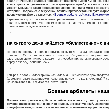
арбалетчиков, как явление просуществовавших с XI по XVI (!) век, ко
вовсю гремели пушечные залпы, а кулеврины, аркебузы и пищали с
известным. Мало какая организованная военная сила может похваст
историей. Подробнее о генуэзцах, вечном противостоянии лука и арба
доспехов читайте в статье (см. «
Боевые арбалеты. Часть III, историч
Картинка внизу создана на основе средневековых гравюр, письменных о
арбалеты этих времен уже весьма высокотехнологичные машины, здоро
примитивных предшественников.
На хитрого дожа найдется «баллестрино» с 
Просто за ношение подобного оружия пятьсот лет назад полагался огр
понятно — Сертификаты соответствия у его обладателей наверняка отсут
удостоверяющие личность документы и особые приметы, поскольку речь 
первую очередь венецианских.
Конкретно этот «баллестрино» (арбалетик) — германского производства
(взвод винтовым механизмом) позволяло применять цельнокованый 7-с
На сверхкоротких, разумеется, дистанциях.
Боевые арбалеты наш
По понятным причинам арбалеты сейчас никак не могут выступать в 
оружия. Даже огнестрел ныне и то сплошь автоматический. Исключе
специфического, можно сказать, нишевого применения вроде снайпе