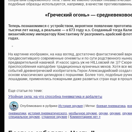
подобные образцы используются, например, в качестве противолавинны
«Греческий огонь» — средневеков
Теперь познакомимся с устройством, вероятное появление прототипа 
тысячи лет назад, а реальное — к 673 году н.э. Созданный тогда Кал
византийскому императору Константину IV разгромить арабский флот 
годах.
На картинке изображен, на наш взгляд, достаточно фантастический вар
предвосхитившего современные огнеметы и по сути родственного ныне
предварительной накачкой. И насос здесь уж не HILLовский ли :))? Скор
приспособления наподобие традиционных кузнечных мехов. Хотя все мо
событий древнегреческий изобретатель Герон Александрийский создал 
основе классических цилиндров с поршнями. Более того, подобные руч
лошадками, применялись пожарными даже развитых стран еще в прошло
Еще статьи по теме:
Убойная сила: на что способна пневматика и арбалеты
Опубликовано в рубрике
История оружия
| Метки:
боевая пневматика
,
во
пневматики
,
история пневматического
,
необычное оружие
,
оружи
,
оружие
,
оружи
специальное оружие
,
странное оружие
|
Комментариев нет »