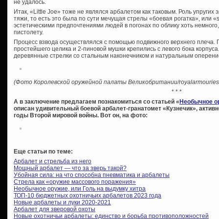
не удалось.
Итак, «Little Joe» тоже не являлся арбалетом как таковым. Роль упруги
тяжи, то есть это была по сути мечущая стрелы «боевая рогатка», или «s
эстетическими предпочтениями людей в погонах по облику хоть немного
пистолету.
Процесс взвода осуществлялся с помощью подвижного верхнего плеча.
простейшего целика и 2-пиновой мушки крепились с левого бока корпуса
деревянные стрелки со стальным наконечником и натуральным оперени
(Фото Королевской оружейной палаты Великобритании/royalarmouries.
* * *
А в заключение предлагаем познакомиться со статьей «
Необычное ор
описан удивительный боевой арбалет-гранатомет «Кузнечик», актив
годы Второй мировой войны. Вот он, на фото:
Еще статьи по теме:
Арбалет и стрельба из него
Мощный арбалет — что за зверь такой?
Убойная сила: на что способна пневматика и арбалеты
Стрела как «оружие массового поражения»
Необычное оружие, или Голь на выдумку хитра
ТОП-10 бюджетных охотничьих арбалетов 2023 года
Новые арбалеты и луки 2020-2021
Арбалет для зверовой охоты
Новые охотничьи арбалеты: единство и борьба противоположностей