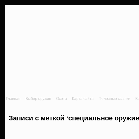
Главная
Выбор оружия
Охота
Карта сайта
Полезные ссылки
В
Записи с меткой ‘специальное оружие