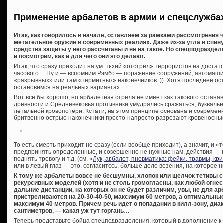
Применение арбалетов в армии и спецслужба
Итак, как говорилось в начале, оставляем за рамками рассмотрения ч
метательное оружие в современных реалиях. Даже из-за угла в спин
средства защиты у него рассчитаны и не на такое. Но спецподраздел
и посмотрим, как и для чего они это делают.
Итак, что сразу приходит на ум: тихий «отстрел» террористов на достат
часового… Ну и — вспомним Рэмбо — поражение сооружений, автомашин
«разрывных» или там «термитных» наконечников :)). Хотя последнее ос
остановимся на реальных вариантах.
Вот все бы хорошо, но арбалетная стрела не имеет как такового остан
древности и Средневековья противники умудрялись сражаться, буквальн
летальной кровопотери. Кстати, на этом принципе основана и современн
бритвенно острые наконечники просто-напросто разрезают кровеносны
То есть смерть приходит не сразу (если вообще приходит), а значит, и 
предпринять определенные, и совершенно не нужные нам, действия — 
поднять тревогу и т.д. (см. «
Лук, арбалет, пневматика: фейки, травмы, к
или в левый глаз — это, согласитесь, больше дело везения, на которое н
К тому же арбалеты вовсе не бесшумны, хлопок или щелчок тетивы 
рекурсивных моделей (хотя и не столь громогласны, как любой огне
дальние дистанции, на которых он не будет различим, увы, не для а
пристреливаются на 20-30-40-50, максимум 60 метров, а оптимальные
максимум 40 метров. Причем речь идет о попадании в килл-зону, диа
сантиметров, — какая уж тут гортань…
Теперь представьте бойца спецподразделения, который в дополнение к 