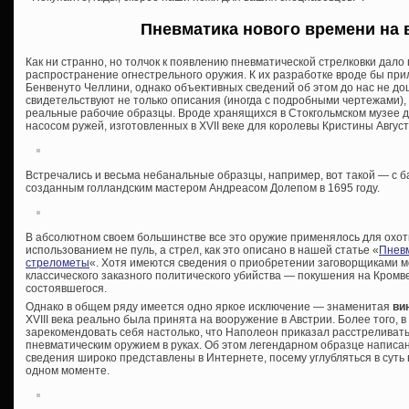
Пневматика нового времени на 
Как ни странно, но толчок к появлению пневматической стрелковки дало
распространение огнестрельного оружия. К их разработке вроде бы при
Бенвенуто Челлини, однако объективных сведений об этом до нас не до
свидетельствуют не только описания (иногда с подробными чертежами),
реальные рабочие образцы. Вроде хранящихся в Стокгольмском музее 
насосом ружей, изготовленных в XVII веке для королевы Кристины Авгу
Встречались и весьма небанальные образцы, например, вот такой — с 
созданным голландским мастером Андреасом Долепом в 1695 году.
В абсолютном своем большинстве все это оружие применялось для охотни
использованием не пуль, а стрел, как это описано в нашей статье «
Пневм
стрелометы
«. Хотя имеются сведения о приобретении заговорщиками 
классического заказного политического убийства — покушения на Кромве
состоявшегося.
Однако в общем ряду имеется одно яркое исключение — знаменитая
ви
XVIII века реально была принята на вооружение в Австрии. Более того, 
зарекомендовать себя настолько, что Наполеон приказал расстреливать 
пневматическим оружием в руках. Об этом легендарном образце написан
сведения широко представлены в Интернете, посему углубляться в суть 
одном моменте.