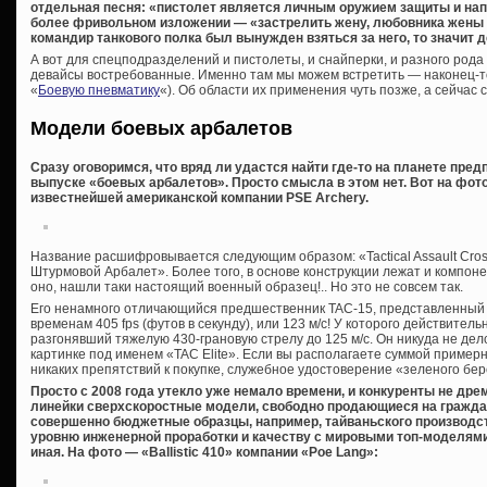
отдельная песня: «пистолет является личным оружием защиты и напа
более фривольном изложении — «застрелить жену, любовника жены и 
командир танкового полка был вынужден взяться за него, то значит
А вот для спецподразделений и пистолеты, и снайперки, и разного род
девайсы востребованные. Именно там мы можем встретить — наконец-т
«
Боевую пневматику
«). Об области их применения чуть позже, а сейчас 
Модели боевых арбалетов
Сразу оговоримся, что вряд ли удастся найти где-то на планете пре
выпуске «боевых арбалетов». Просто смысла в этом нет. Вот на фото
известнейшей американской компании PSE Archery.
Название расшифровывается следующим образом: «Tactical Assault Cro
Штурмовой Арбалет». Более того, в основе конструкции лежат и компон
оно, нашли таки настоящий военный образец!.. Но это не совсем так.
Его ненамного отличающийся предшественник TAC-15, представленный 
временам 405 fps (футов в секунду), или 123 м/с! У которого действител
разгонявший тяжелую 430-грановую стрелу до 125 м/с. Он никуда не дел
картинке под именем «TAC Elite». Если вы располагаете суммой примерн
никаких препятствий к покупке, служебное удостоверение «зеленого бере
Просто с 2008 года утекло уже немало времени, и конкуренты не др
линейки сверхскоростные модели, свободно продающиеся на гражда
совершенно бюджетные образцы, например, тайваньского производст
уровню инженерной проработки и качеству с мировыми топ-моделями,
иная. На фото — «Ballistic 410» компании «Poe Lang»: