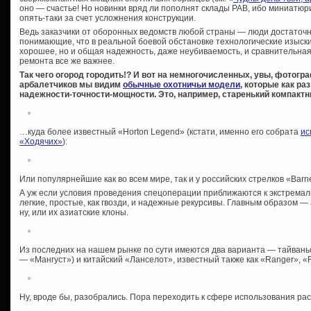
оно — счастье! Но новинки вряд ли пополнят склады РАВ, ибо миниатюр
опять-таки за счет усложнения конструкции.
Ведь заказчики от оборонных ведомств любой страны — люди достаточ
понимающие, что в реальной боевой обстановке технологические изыски
хорошее, но и общая надежность, даже неубиваемость, и сравнительная
ремонта все же важнее.
Так чего огород городить!? И вот на немногочисленных, увы, фотог
арбалетчиков мы видим
обычные охотничьи модели
, которые как р
надежности-точности-мощности. Это, например, старенький компакт
…куда более известный «Horton Legend» (кстати, именно его собрата
ис
«Ходячих»
):
Или популярнейшие как во всем мире, так и у российских стрелков «Barnett
А уж если условия проведения спецоперации приближаются к экстрема
легкие, простые, как гвозди, и надежные рекурсивы. Главным образом —
ну, или их азиатские клоны.
Из последних на нашем рынке по сути имеются два варианта — тайваньс
— «Мангуст») и китайский «Ланселот», известный также как «Ranger», «Ra
Ну, вроде бы, разобрались. Пора переходить к сфере использования ра