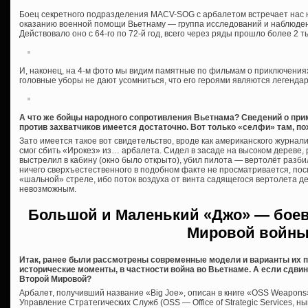
Боец секретного подразделения MACV-SOG с арбалетом встречает нас 
оказанию военной помощи Вьетнаму — группа исследований и наблюден
Действовало оно с 64-го по 72-й год, всего через ряды прошло более 2 
И, наконец, на 4-м фото мы видим памятные по фильмам о приключения
головные уборы не дают усомниться, что его героями являются легенд
А что же бойцы народного сопротивления Вьетнама? Сведений о при
против захватчиков имеется достаточно. Вот только «селфи» там, п
Зато имеется такое вот свидетельство, вроде как американского журнал
смог сбить «Ирокез» из… арбалета. Сидел в засаде на высоком дереве, 
выстрелил в кабину (окно было открыто), убил пилота — вертолёт разбил
ничего сверхъестественного в подобном факте не просматривается, поско
«шальной» стреле, ибо поток воздуха от винта садящегося вертолета 
невозможным.
Большой и Маленький «Джо» — бое
Мировой войн
Итак, ранее были рассмотрены современные модели и варианты их п
исторические моменты, в частности война во Вьетнаме. А если сдвин
Второй Мировой?
Арбалет, получивший название «Big Joe», описан в книге «OSS Weapons
Управление Стратегических Служб (OSS — Office of Strategic Services,