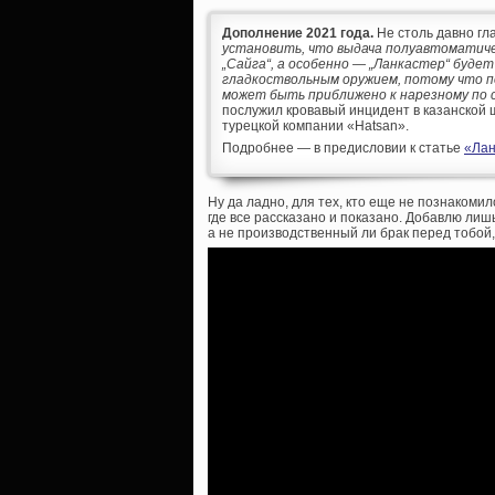
Дополнение 2021 года.
Не столь давно гла
установить, что выдача полуавтоматичес
„Сайга“, а особенно — „Ланкастер“ буде
гладкоствольным оружием, потому что 
может быть приближено к нарезному по 
послужил кровавый инцидент в казанской ш
турецкой компании «Hatsan».
Подробнее — в предисловии к статье
«Лан
Ну да ладно, для тех, кто еще не познакоми
где все рассказано и показано. Добавлю лиш
а не производственный ли брак перед тобой