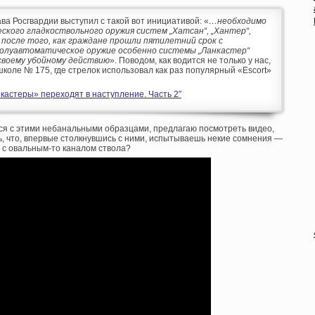
ва Росгвардии выступил с такой вот инициативой: «
…необходимо
кого гладкоствольного оружия систем „Хатсан“, „Хантер“,
т после того, как граждане прошли пятилетний срок с
полуавтоматическое оружие особенно системы „Ланкастер“
своему убойному действию
». Поводом, как водится не только у нас,
коле № 175, где стрелок использовал как раз популярный «Escort»
кастеры» переходят в наступление. Часть 2″
лся с этими небанальными образцами, предлагаю посмотреть видео,
ь, что, впервые столкнувшись с ними, испытываешь некие сомнения —
, с овальным-то каналом ствола?