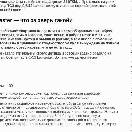
л сначала такой вот «парадокс» .366ТКМ, а буквально на днях
зца TG3 под 9,6/53 Lancaster чуть ли не из первой промышленной
льной главе.
caster — что за зверь такой?
тся больше спортивным, ну, или т.н. «самооборонным» калибром
го собрат, речь о котором, собственно, и пойдет ниже в статье. К
стна и используется в обычных ружьях, в том числе с помощью
«горячая» в сравнении с гладкостволом пуля вынуждена на полном
ульному срезу нарезы, что не есть гуд…
ознавало эти нюансы своего детища и совсем недавно создало на
ый боеприпас 9,6х53 Lancaster. Вот это уже другая песня!
 мм — 60
в потихоньку расширяется, появились даже вызывающие
этом подробнее читайте ниже, в следующей главе)
нения на гражданское нарезное оружие, образцы со сверловкой
в отличие от «парадоксов». И было-то их в СССР раз два и обчелся,
ой разницы между настоящими карабинами и «ланкастерами». Это уже
сандр Хинштейн, ныне «глава рабочей группы по анализу и
ре деятельности частных охранных организаций и контроля за
 предложил приравнять Ланкастеры к нарезному огнестрелу. История