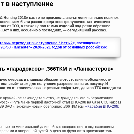
т в наступление
Hunting 2018» как-то не произвела впечатления в плане новинок,
сключением были разного рода «пострелушечно-тактические»
за» от ТОЗ, а также целая гамма изделий под резко обретшие
. Вот о них, особенно о последних, — сегодняшний рассказ.
теры» переходят в наступление. Часть 2
«, посвященная
,6/53 «lancaster» 2020-2021 годов от основных российских
ь «парадоксов» .366ТКМ и «Ланкастеров»
вую очередь и главным образом в отсутствии необходимости
твольный» стаж для получения разрешения на их покупку. И
чаются от классических нарезных собратьев, да и по ТТХ находятся
е оружейное законодательство, не дожидаясь его либерализации,
 России чуть ли не первой ласточкой стал ВПО-208 на базе СКС как раз
39 ЗАО «Техкрим» новый боеприпас .366ТКМ (см.
«Карабин ВПО-208:
ичение по минимальной длине, было создано нечто под названием
 нарезами и оперенной пулей. А ценз по фулл-авто производитель