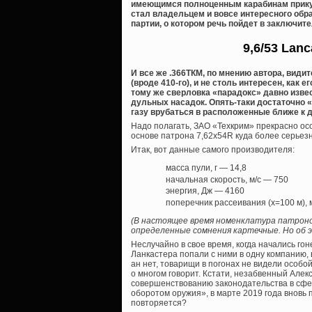
имеющимся полноценным карабинам прикупи
стал владельцем и вовсе интересного обра
партии, о котором речь пойдет в заключите
9,6/53 Lan
И все же .366ТКМ, по мнению автора, види
(вроде 410-го), и не столь интересен, как е
тому же сверловка «парадокс» давно изве
дульных насадок. Опять-таки достаточно 
газу врубаться в расположенные ближе к д
Надо полагать, ЗАО «Техкрим» прекрасно ос
основе патрона 7,62х54R куда более серьезн
Итак, вот данные самого производителя:
масса пули, г — 14,8
начальная скорость, м/с — 750
энергия, Дж — 4160
поперечник рассеивания (х=100 м),
(В настоящее время номенклатура патроно
определенные сомнения картечные. Но об 
Неслучайно в свое время, когда начались го
Ланкастера попали с ними в одну компанию, 
ан нет, товарищи в погонах не видели особ
о многом говорит. Кстати, незабвенный Алек
совершенствованию законодательства в сфе
оборотом оружия», в марте 2019 года вновь
повторяется?