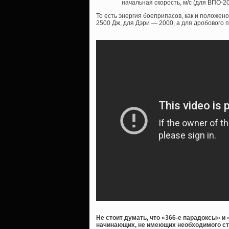
начальная скорость, м/с (для ВПО-2
То есть энергия боеприпасов, как и положено
2500 Дж, для Дэри — 2000, а для дробового 
Не стоит думать, что «366-е парадоксы» 
начинающих, не имеющих необходимого ста