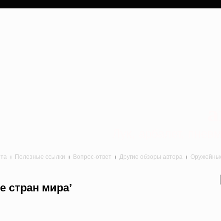
a
Лук, арбалет, пне
йта
Полезные ссылки
Вопрос-ответ
Другие обзоры автора
Оружейные 
е стран мира’