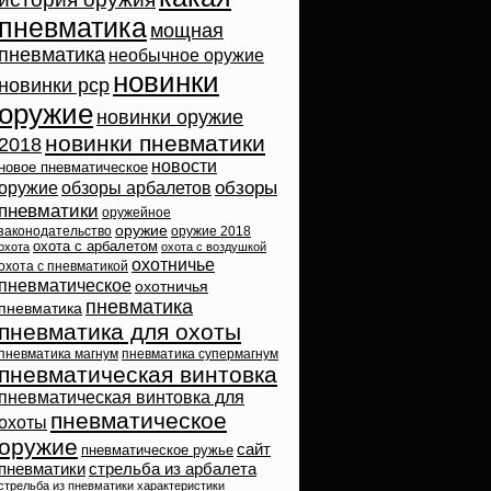
пневматика
мощная
пневматика
необычное оружие
новинки
новинки pcp
оружие
новинки оружие
новинки пневматики
2018
новости
новое пневматическое
обзоры
оружие
обзоры арбалетов
пневматики
оружейное
оружие
законодательство
оружие 2018
охота с арбалетом
охота
охота с воздушкой
охотничье
охота с пневматикой
пневматическое
охотничья
пневматика
пневматика
пневматика для охоты
пневматика магнум
пневматика супермагнум
пневматическая винтовка
пневматическая винтовка для
пневматическое
охоты
оружие
сайт
пневматическое ружье
пневматики
стрельба из арбалета
стрельба из пневматики
характеристики