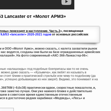
53 Lancaster от «Молот АРМЗ»
теры» переходят в наступление. Часть 2
«, посвященная
,6/53 «lancaster» 2020-2021 годов
от основных российских
м и ООО «Молот Армз», можно сказать, с налета захватили рынок
у нас водится, созданы они были на базе огражданенных армейских
 «калашей». На фото современный «АКС-366-Ланкастер-06»:
обные «калашоиды» под подобные боеприпасы как-то не очень
, можно даже сказать — «Кузьмича», как любят их называть в
и стоят ближе к практической стрельбе или чему-то подобному (да
и», успешно добывающие из нее зверя!). Видимо, это понимают и на
.366ТКМ (~9,6х38) практически вдвое, скоростные показатели, и,
 тоже заметно лучше. Они уже намного ближе к действительно
ывшем в советское время единственным отечественным
ся в достаточно редких карабинах «Медведь», «Лось» и