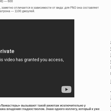
08) — 600
, заметно отличается в зависимости от вида: для FMJ она составляет
патрона — 1100 джоулей.
и «Ланкастеры» вызывают такой ажиотаж исключительно у
жа владения гладкостволом. Знаю одного коллегу, который к уже