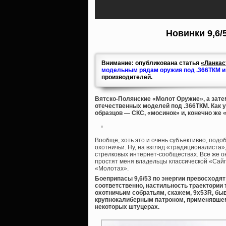
Новинки 9,6/
Внимание: опубликована статья
«Ланкас
модельным рядам оружия под .366ТКМ и 9
производителей.
Вятско-Полянские «Молот Оружие», а зате
отечественных моделей под .366ТКМ. Как 
образцов — СКС, «мосинок» и, конечно же
Вообще, хоть это и очень субъективно, под
охотничьи. Ну, на взгляд «традиционалиста»
стрелковых интернет-сообществах. Все же он
простят меня владельцы классической «Сайг
«Молотах».
Боеприпасы 9,6/53 по энергии превосходят 
соответственно, настильность траектории
охотничьим собратьям, скажем, 9х53R, б
крупнокалиберным патроном, применявшем
некоторых штуцерах.