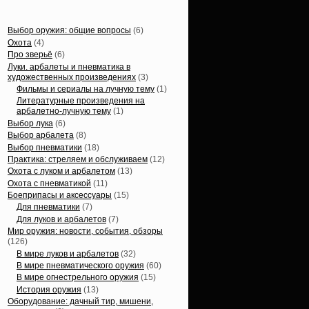
Статьи, обзоры
Выбор оружия: общие вопросы
(6)
Охота
(4)
Про зверьё
(6)
Луки. арбалеты и пневматика в
художественных произведениях
(3)
Фильмы и сериалы на лучную тему
(1)
Литературные произведения на
арбалетно-лучную тему
(1)
Выбор лука
(6)
Выбор арбалета
(8)
Выбор пневматики
(18)
Практика: стреляем и обслуживаем
(12)
Охота с луком и арбалетом
(13)
Охота с пневматикой
(11)
Боеприпасы и аксессуары
(15)
Для пневматики
(7)
Для луков и арбалетов
(7)
Мир оружия: новости, события, обзоры
(126)
В мире луков и арбалетов
(32)
В мире пневматического оружия
(60)
В мире огнестрельного оружия
(15)
История оружия
(13)
Оборудование: дачный тир, мишени,