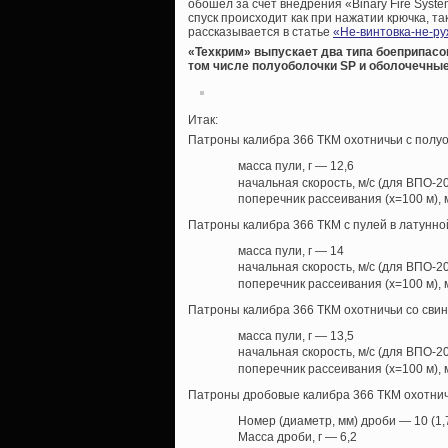
обошел за счет внедрения «Binary Fire Syste
спуск происходит как при нажатии крючка, та
рассказывается в статье
«Не-винтовка-не-ру
«Техкрим» выпускает два типа боеприпасов
том числе полуоболочки SP и оболочечные
Итак:
Патроны калибра 366 ТКМ охотничьи с полуо
масса пули, г — 12,6
начальная скорость, м/с (для ВПО-2
поперечник рассеивания (х=100 м),
Патроны калибра 366 ТКМ с пулей в латунно
масса пули, г — 14
начальная скорость, м/с (для ВПО-2
поперечник рассеивания (х=100 м),
Патроны калибра 366 ТКМ охотничьи со свин
масса пули, г — 13,5
начальная скорость, м/с (для ВПО-2
поперечник рассеивания (х=100 м),
Патроны дробовые калибра 366 ТКМ охотнич
Номер (диаметр, мм) дроби — 10 (1,
Масса дроби, г — 6,2