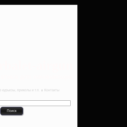
rbalet-airgun
вматика для начинающих
курьезы, приколы и т.п.
Контакты