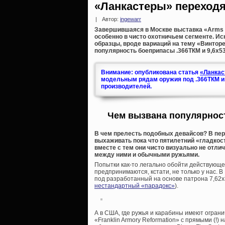
«Ланкастеры» переходя
|
Автор:
ingewarr
Завершившаяся в Москве выставка «Arms & 
особенно в чисто охотничьем сегменте. И
образцы, вроде вариаций на тему «Винторе
популярность боеприпасы .366ТКМ и 9,6х53
Внимание: опубликована статья
«Ланкас
модельным рядам оружия под .366ТКМ и 9
производителей.
Чем вызвана популярност
В чем прелесть подобных девайсов? В пер
выхаживать пока что пятилетний «гладкос
вместе с тем они чисто визуально не отли
между ними и обычными ружьями.
Попытки как-то легально обойти действующе
предпринимаются, кстати, не только у нас. В
под разработанный на основе патрона 7,62х
нестандартный «парадокс»
).
А в США, где ружья и карабины имеют огран
«Franklin Armory Reformation» с прямыми (!)