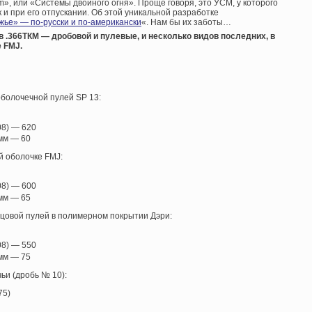
m», или «Системы двойного огня». Проще говоря, это УСМ, у которого
к и при его отпускании. Об этой уникальной разработке
жье» — по-русски и по-американски
«. Нам бы их заботы…
 .366ТКМ — дробовой и пулевые, и несколько видов последних, в
 FMJ.
болочечной пулей SP 13:
08) — 620
 мм — 60
й оболочке FMJ:
08) — 600
 мм — 65
цовой пулей в полимерном покрытии Дэри:
08) — 550
 мм — 75
ьи (дробь № 10):
75)