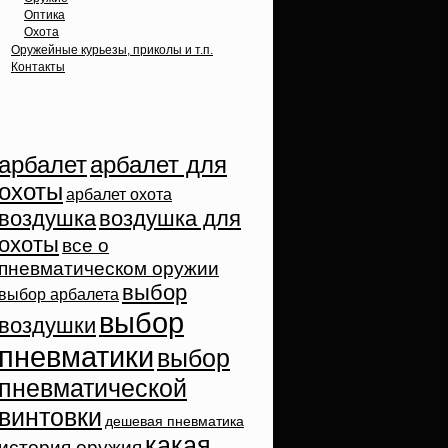
Оптика
Охота
Оружейные курьезы, приколы и т.п.
Контакты
Облако тэгов
арбалет
арбалет для
охоты
арбалет охота
воздушка
воздушка для
охоты
все о
пневматическом оружии
выбор
выбор арбалета
выбор
воздушки
пневматики
выбор
пневматической
винтовки
дешевая пневматика
какая
история оружия