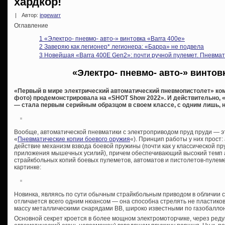
хардкор!
|
Автор:
ingewarr
Оглавление
1
«Электро- пневмо- авто-» винтовка «Barra 400e»
2
Заверяю как легионер* легионера: «Барра» не подвела
3
Новейшая «Barra 400E Gen2»: почти ручной пулемет. Пневма
«Электро- пневмо- авто-» винтовк
«Первый в мире электрический автоматический пневмопистолет» комп
фото) продемонстрировала на «SHOT Show 2022». И действительно, 
— стала первым серийным образцом в своем классе, с одним лишь
Вообще, автоматической пневматики с электроприводом пруд пруди — эт
«
Пневматические копии боевого оружия
«). Принцип работы у них прост:
действие механизм взвода боевой пружины (почти как у классической п
приложения мышечных усилий), причем обеспечивающий высокий темп 
страйкбольных копий боевых пулеметов, автоматов и пистолетов-пулеме
картинке:
Новинка, являясь по сути обычным страйкбольным приводом в обличии 
отличается всего одним нюансом — она способна стрелять не пласти
массу металлическими снарядами ВВ, широко известными по газобалло
Основной секрет кроется в более мощном электромоторчике, через реду