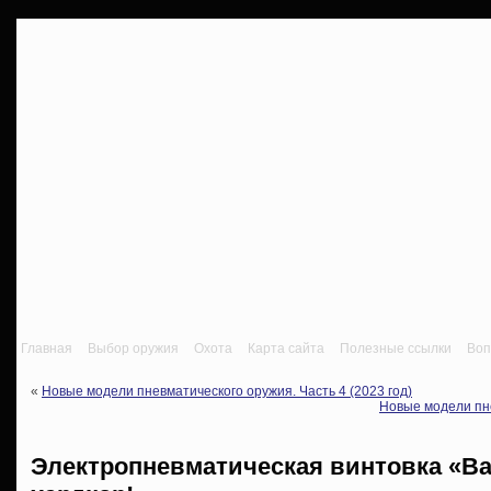
Главная
Выбор оружия
Охота
Карта сайта
Полезные ссылки
Воп
«
Новые модели пневматического оружия. Часть 4 (2023 год)
Новые модели пне
Электропневматическая винтовка «Ba