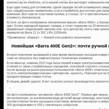
ерничества не обойтись, но в нашем случае все выглядит совершенно ин
Еще один повод для оптимизма: одной зарядки литий-полимерного аккум
при «хардбольном» применении, а не в страйкболе достаточно для про
компании. Все-таки не пластиком пуляем, а сталью, тут и чувствительн
стоимость боеприпасов.
Кстати, на фото изображена обновленная версия «
Barra
400e», у базов
цвет. Более нарядный вариант, правда, и стоит подороже на 25 вечнозел
фирменный «барровский» магазин или, чуть доплатив, опять-таки ориги
аккумулятор
Barra
11.1v 35C LiPo 2200mAh.
*Примечание: «Барра!» — боевой клич римских легионеров
Новейшая «Barra 400E Gen2»: почти ручной
Второе поколение вызвавшей в свое время маленькую сенсацию в мире 
тоже не обошлось без замечательных технических изюминок.
Если вкратце, новинка 2022 года была первой в мире электропневматичес
отличие от своих страйкбольных сородичей, способной стрелять стальн
после выхода на рынок реальные пользователи «
Barra
400E» отметили 
то есть электропневматических «автоматов», кучность. Повторяться не
предшествующих главах статьи.
В общем, девайс удался. И вот на волне успеха производитель презенто
На фото изображены три версии «
Barra
400E Gen2″. Первые две сверху,
металлическую, за исключением ряда деталей вроде приклада, конструк
соответственно более насыщена пластиком, включая сам корпус и цевье
300 долларов вместо 450 у «железных» собратьев.