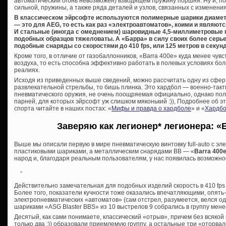
автоматический огонь невозможен) взводящем пружину поршня. Ну и, по
сильной, пружины, а также ряда деталей и узлов, связанных с изменения
В классическом эйрсофте используются полимерные шарики диаметро
— это для AEG, то есть как раз «электроавтоматов», коими и являют
И стальные (иногда с омеднением) шаровидные 4,5-миллиметровые п
подобных образцов тяжеловаты. А «Барра» в силу своих более серь
подобные снаряды со скоростями до 410 fps, или 125 метров в секунд
Кроме того, в отличие от газобаллонников, «Barra 400e» куда менее чу
воздуха, то есть способна эффективно работать в полевых условиях бо
реалиях.
Исходя из приведенных выше сведений, можно рассчитать одну из сфер 
развлекательной стрельбы, то бишь плинка. Это хардбол — военно-такт
пневматического оружия, не очень поощряемая официально, однако по
парней, для которых эйрсофт уж слишком мяконький :)), Подробнее об 
спорта читайте в наших постах: «
Мифы и правда о хардболе
» и «
Хардбо
Заверяю как легионер* легионера: «
Выше мы описали первую в мире пневматическую винтовку full-auto с эл
пластиковыми шариками, а металлическим снарядами ВВ — «
Barra 400
народ и, благодаря реальным пользователям, у нас появилась возможно
Действительно замечательная для подобных изделий скорость в 410 fps 
Более того, показатели кучности тоже оказались впечатляющими, опять-
электропневматических «автоматов» (сам отстрел, разумеется, велся од
шариками «ASG Blaster BBS» из 10 выстрелов 9 собрались в группу мене
Десятый, как сами понимаете, классический «отрыв», причем без всякой 
только два :)) образовали приемлемую группу, а остальные три «оторвалис