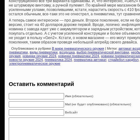
Конструкционно все три варианта одинаковы. И, что интересно, «Gen2
не штурмовую винтовку, а ручной пулемет. По крайней мере магазином б
усиленными узлами, позволившими, кстати, нарастить скорость с 410 fps д
остался обычным, все-таки это не огнестрел, а пневматика, тут сравнен
А теперь самое интересное — про деньги. Второе поколение, если не 
версию, стоит на 40 долларов дороже первой. Вроде, логично: инфляция,
новинка с завода идет уже с аккумулятором и зарядным устройством, 
покупать отдельно. А с учетом усиленной конструкции и более объемного
не уходит в пользу «Gen2». Кстати, о новом магазине — его могут прику
поколения, таким образом проведя небольшой апгрейд своего девайса.
Опубликовано в рубрике
В мире пневматического оружия
| Метки:
автомат воз
пневматики
,
виды пневматики
,
воздушка
,
выбор пневматической винтовки
,
необ
оружия
,
новинки оружие 2024
,
новинки пневматики 2024
,
новинки пневматических
новости оружие 2024
,
пневматика 2024
,
пневматика автомат
,
страйкбол хардбол
электропневматическое оружие
Оставить комментарий
Имя (обязательно)
Mail (не будет опубликовано) (обязательно)
Вебсайт