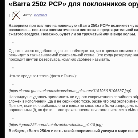
«Barra 250z PCP» для поклонников ор
|
Автор:
ingewarr
Наверняка при взгляде на новейшую «Barra 250z PCP» возникнет чув
названию — все-таки пневматическая винтовка с предварительной н
сжатого воздуха. Неважно, будет ли он трубчатый или в виде колбы.
Однако ничего подобного здесь не наблюдается, как в привычном месте по
речь идет о так называемой коаксиальной схеме. Это когда резервуар ка
проходит внутри резервуара, кому как удобнее называть.
Что-то вроде вот этого (фото с Ганзы):
(https://forum.guns.ru/forums/icons/forum_pictures/018106/18106687.jpg)
Навскидку не удалось припомнить ни одного современного серийного об
сложен в исполнении. Да и не серийного тоже, разве что ряд эксперим
Причем, если не ошибаюсь, они и вовсе по сложности были запредельны
поршневыми (!); на фото — «потроха» пневматического пистолета «Мол
(https://gnom256.narod.ru/obzori/new/molina_p1/15.jpg)
В общем, «Barra 250z» и есть такой современный уникум в мире пнев