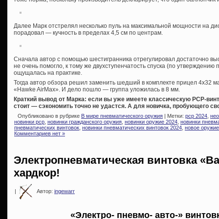
Далее Марк отстрелял несколько пуль на максимальной мощности на дис
порадовал — кучность в пределах 4,5 см по центрам.
Сначала автор с помощью шестигранника отрегулировал достаточно высо
не очень помогло, к тому же двухступенчатость спуска (по утверждению 
ощущалась на практике.
Тогда автор обзора решил заменить шедший в комплекте прицел 4х32 ма
«Hawke AirMax». И дело пошло — группа уложилась в 8 мм.
Краткий вывод от Марка: если вы уже имеете классическую PCP-винт
стоит — сэкономить точно не удастся. А для новичка, пробующего св
Опубликовано в рубрике
В мире пневматического оружия
| Метки:
pcp 2024
,
нео
новинки pcp
,
новинки гражданского оружия
,
новинки оружие 2024
,
новинки пневм
пневматических винтовок
,
новинки пневматических винтовок 2024
,
новое оружие
Комментариев нет »
Электропневматическая винтовка «Ba
хардкор!
|
Автор:
ingewarr
«Электро- пневмо- авто-» винтовк