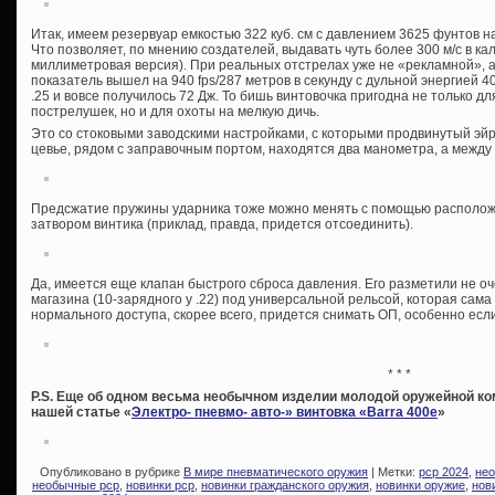
Итак, имеем резервуар емкостью 322 куб. см с давлением 3625 фунтов 
Что позволяет, по мнению создателей, выдавать чуть более 300 м/с в кал
миллиметровая версия). При реальных отстрелах уже не «рекламной», а
показатель вышел на 940 fps/287 метров в секунду с дульной энергией 4
.25 и вовсе получилось 72 Дж. То бишь винтовочка пригодна не только 
пострелушек, но и для охоты на мелкую дичь.
Это со стоковыми заводскими настройками, с которыми продвинутый эйр
цевье, рядом с заправочным портом, находятся два манометра, а между
Предсжатие пружины ударника тоже можно менять с помощью расположе
затвором винтика (приклад, правда, придется отсоединить).
Да, имеется еще клапан быстрого сброса давления. Его разметили не о
магазина (10-зарядного у .22) под универсальной рельсой, которая сам
нормального доступа, скорее всего, придется снимать ОП, особенно если
* * *
P.S. Еще об одном весьма необычном изделии молодой оружейной ко
нашей статье «
Электро- пневмо- авто-» винтовка «Barra 400e
»
Опубликовано в рубрике
В мире пневматического оружия
| Метки:
pcp 2024
,
нео
необычные pcp
,
новинки pcp
,
новинки гражданского оружия
,
новинки оружие
,
нов