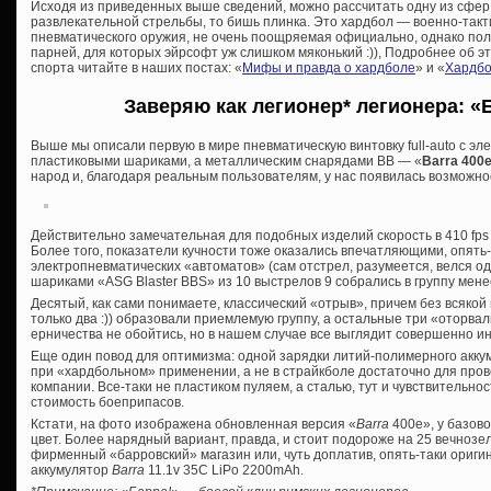
Исходя из приведенных выше сведений, можно рассчитать одну из сфер 
развлекательной стрельбы, то бишь плинка. Это хардбол — военно-такт
пневматического оружия, не очень поощряемая официально, однако по
парней, для которых эйрсофт уж слишком мяконький :)), Подробнее об 
спорта читайте в наших постах: «
Мифы и правда о хардболе
» и «
Хардбо
Заверяю как легионер* легионера: «
Выше мы описали первую в мире пневматическую винтовку full-auto с эл
пластиковыми шариками, а металлическим снарядами ВВ — «
Barra 400
народ и, благодаря реальным пользователям, у нас появилась возможно
Действительно замечательная для подобных изделий скорость в 410 fps 
Более того, показатели кучности тоже оказались впечатляющими, опять-
электропневматических «автоматов» (сам отстрел, разумеется, велся од
шариками «ASG Blaster BBS» из 10 выстрелов 9 собрались в группу мене
Десятый, как сами понимаете, классический «отрыв», причем без всякой 
только два :)) образовали приемлемую группу, а остальные три «оторвалис
ерничества не обойтись, но в нашем случае все выглядит совершенно ин
Еще один повод для оптимизма: одной зарядки литий-полимерного аккум
при «хардбольном» применении, а не в страйкболе достаточно для про
компании. Все-таки не пластиком пуляем, а сталью, тут и чувствительн
стоимость боеприпасов.
Кстати, на фото изображена обновленная версия «
Barra
400e», у базов
цвет. Более нарядный вариант, правда, и стоит подороже на 25 вечнозел
фирменный «барровский» магазин или, чуть доплатив, опять-таки ориги
аккумулятор
Barra
11.1v 35C LiPo 2200mAh.