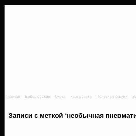
Главная
Выбор оружия
Охота
Карта сайта
Полезные ссылки
В
Записи с меткой ‘необычная пневмати