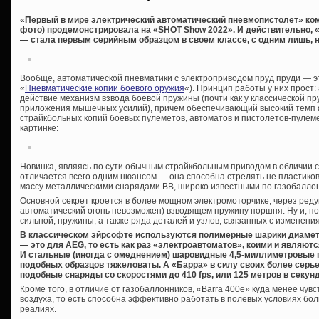
«Первый в мире электрический автоматический пневмопистолет» комп
фото) продемонстрировала на «SHOT Show 2022». И действительно, 
— стала первым серийным образцом в своем классе, с одним лишь
Вообще, автоматической пневматики с электроприводом пруд пруди — эт
«
Пневматические копии боевого оружия
«). Принцип работы у них прост:
действие механизм взвода боевой пружины (почти как у классической п
приложения мышечных усилий), причем обеспечивающий высокий темп 
страйкбольных копий боевых пулеметов, автоматов и пистолетов-пулеме
картинке:
Новинка, являясь по сути обычным страйкбольным приводом в обличии 
отличается всего одним нюансом — она способна стрелять не пласти
массу металлическими снарядами ВВ, широко известными по газобалло
Основной секрет кроется в более мощном электромоторчике, через реду
автоматический огонь невозможен) взводящем пружину поршня. Ну и, по
сильной, пружины, а также ряда деталей и узлов, связанных с изменения
В классическом эйрсофте используются полимерные шарики диаметро
— это для AEG, то есть как раз «электроавтоматов», коими и являют
И стальные (иногда с омеднением) шаровидные 4,5-миллиметровые п
подобных образцов тяжеловаты. А «Барра» в силу своих более серь
подобные снаряды со скоростями до 410 fps, или 125 метров в секунд
Кроме того, в отличие от газобаллонников, «Barra 400e» куда менее чу
воздуха, то есть способна эффективно работать в полевых условиях бо
реалиях.