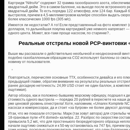
Картридж “NitroAir” содержит 32 грамма газообразного азота, обеспечи
квадратный дюйм. Это в самом баллоне, на выходе после встроенного р
квадратный дюйм. То есть порядка 122 атмосфер, или 124 бар. Каждый 
выстрелов, причем в 4,5-миллиметровом калибре способен выдать скорос
более классических 1000 fps (305 м/с).
Имеются ли недостатки? А то! Если представленный на фото комплект (с
долларов, то дальнейшая покупка картриджей уже немного напрягает —
одного цента. Может, все-таки проще насосом, по старинке?..
Реальные отстрелы новой PCP-винтовки 
Выше мы рассказали о действительно необычной и неоднозначной винт
подобно газобаллонным образцам на СО2 использует баллоны со сжаты
новинку от пользователя.
Повторяться, перечисляя основные ТТХ, особенности девайса и его плюс
предыдущей главке, обратим внимание на результаты реальных отстре
ранее досадную неточность: 24,99 USD стоит не один баллон, а комплек
ощутимая).
Автор обзора, как и положено бывшему морскому офицеру, подошел к де
стоимость одного выстрела — порядка 20 рублей в пересчете на наши ден
уже ценовой уровень огнестрела! Хотя, напомним, «Umarex Komplete NC
насосах и компрессорах, да и стоит «за бугром» не более двухсот долла
Итак, что же показали отстрелы. Марк (так зовут автора) для стрельбы 
18-грановые пули «FX domed» калибра .22. Разброс по скоростям составил
превысила 5,2 м/с, что для простенького безредукторного образца непло
начали ощутимо снижаться и к 50-му остановилась на 747 fps, причем г
тоже норма, поскольку производитель декларирует, что один баллончик 