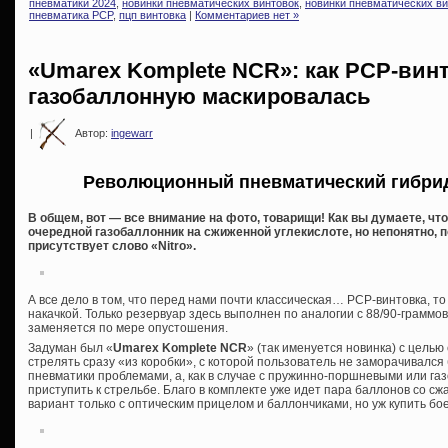
пневматики 2024
,
новинки пневматических винтовок
,
новинки пневматических ви
пневматика PCP
,
пцп винтовка
|
Комментариев нет »
«Umarex Komplete NCR»: как PCP-вин
газобаллонную маскировалась
|
Автор:
ingewarr
Революционный пневматический гибрид
В общем, вот — все внимание на фото, товарищи! Как вы думаете, чт
очередной газобаллонник на сжиженной углекислоте, но непонятно, 
присутствует слово «Nitro».
А все дело в том, что перед нами почти классическая… PCP-винтовка, т
накачкой. Только резервуар здесь выполнен по аналогии с 88/90-грамм
заменяется по мере опустошения.
Задуман был «
Umarex Komplete NCR
» (так именуется новинка) с цель
стрелять сразу «из коробки», с которой пользователь не заморачивалс
пневматики проблемами, а, как в случае с пружинно-поршневыми или га
приступить к стрельбе. Благо в комплекте уже идет пара баллонов со сжа
вариант только с оптическим прицелом и баллончиками, но уж купить б