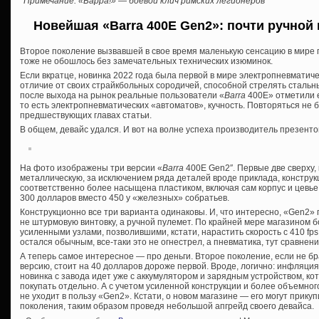
*Примечание: «Барра!» — боевой клич римских легионеров
Новейшая «Barra 400E Gen2»: почти ручной
Второе поколение вызвавшей в свое время маленькую сенсацию в мире 
тоже не обошлось без замечательных технических изюминок.
Если вкратце, новинка 2022 года была первой в мире электропневматичес
отличие от своих страйкбольных сородичей, способной стрелять стальн
после выхода на рынок реальные пользователи «
Barra
400E» отметили 
то есть электропневматических «автоматов», кучность. Повторяться не
предшествующих главах статьи.
В общем, девайс удался. И вот на волне успеха производитель презенто
На фото изображены три версии «
Barra
400E Gen2″. Первые две сверху,
металлическую, за исключением ряда деталей вроде приклада, конструк
соответственно более насыщена пластиком, включая сам корпус и цевье
300 долларов вместо 450 у «железных» собратьев.
Конструкционно все три варианта одинаковы. И, что интересно, «Gen2
не штурмовую винтовку, а ручной пулемет. По крайней мере магазином б
усиленными узлами, позволившими, кстати, нарастить скорость с 410 fps д
остался обычным, все-таки это не огнестрел, а пневматика, тут сравнен
А теперь самое интересное — про деньги. Второе поколение, если не 
версию, стоит на 40 долларов дороже первой. Вроде, логично: инфляция,
новинка с завода идет уже с аккумулятором и зарядным устройством, 
покупать отдельно. А с учетом усиленной конструкции и более объемного
не уходит в пользу «Gen2». Кстати, о новом магазине — его могут прику
поколения, таким образом проведя небольшой апгрейд своего девайса.