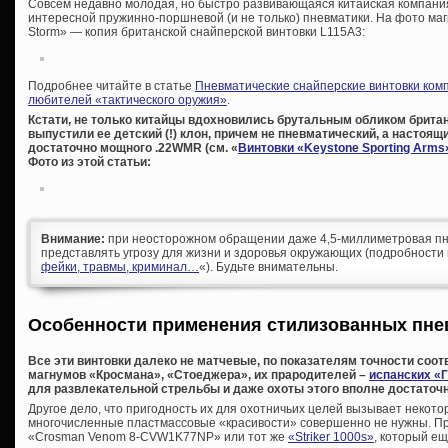
Совсем недавно молодая, но быстро развивающаяся китайская компания
интересной пружинно-поршневой (и не только) пневматики. На фото маг
Storm» — копия британской снайперской винтовки L115A3:
Подробнее читайте в статье
Пневматические снайперские винтовки комп
любителей «тактического оружия»
.
Кстати, не только китайцы вдохновились брутальным обликом брита
выпустили ее детский (!) клон, причем не пневматический, а настоящи
достаточно мощного .22WMR (см. «
Винтовки «Keystone Sporting Arms
Фото из этой статьи:
Внимание:
при неосторожном обращении даже 4,5-миллиметровая пн
представлять угрозу для жизни и здоровья окружающих (подробности 
фейки, травмы, криминал…
«). Будьте внимательны.
Особенности применения стилизованных пне
Все эти винтовки далеко не матчевые, по показателям точности соо
магнумов «Кросмана», «Стоеджера», их прародителей –
испанских «
для развлекательной стрельбы и даже охоты этого вполне достаточн
Другое дело, что пригодность их для охотничьих целей вызывает некото
многочисленные пластмассовые «красивости» совершенно не нужны. Про
«Crosman Venom 8-CVW1K77NP» или тот же
«Striker 1000s»
, который ещ