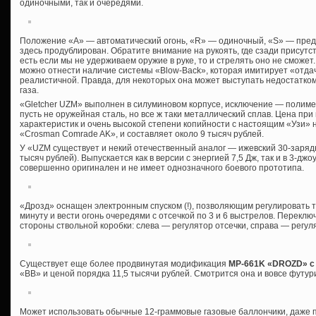
одиночными, так и очередями.
Положение «А» — автоматический огонь, «R» — одиночный, «S» — пред
здесь продублирован. Обратите внимание на рукоять, где сзади присутс
есть если мы не удерживаем оружие в руке, то и стрелять оно не сможе
можно отнести наличие системы «Blow-Back», которая имитирует «отда
реалистичной. Правда, для некоторых она может выступать недостатком
газа.
«Gletcher UZM» выполнен в силуминовом корпусе, исключение — полимер
пусть не оружейная сталь, но все ж таки металлический сплав. Цена при
характеристик и очень высокой степени копийности с настоящим «Узи» н
«Crosman Comrade AK», и составляет около 9 тысяч рублей.
У «UZM существует и некий отечественный аналог — ижевский 30-заря
тысяч рублей). Выпускается как в версии с энергией 7,5 Дж, так и в 3-джо
совершенно оригинален и не имеет однозначного боевого прототипа.
«Дрозд» оснащен электронным спуском (!), позволяющим регулировать т
минуту и вести огонь очередями с отсечкой по 3 и 6 выстрелов. Перек
стороны ствольной коробки: слева — регулятор отсечки, справа — регул
Существует еще более продвинутая модификация
MP-661K «DROZD» с
«ВВ» и ценой порядка 11,5 тысячи рублей. Смотрится она и вовсе футур
Может использовать обычные 12-граммовые газовые баллончики, даже по