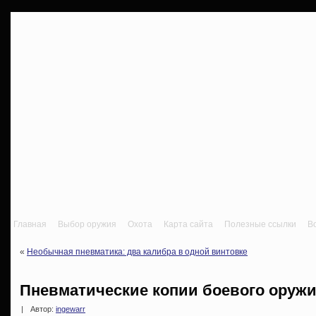
Главная
Выбор оружия
Охота
Карта сайта
Полезные ссылки
В
«
Необычная пневматика: два калибра в одной винтовке
Пневматические копии боевого оруж
|
Автор:
ingewarr