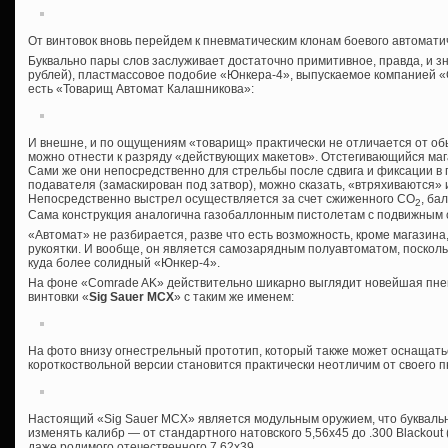
От винтовок вновь перейдем к пневматическим клонам боевого автомати
Буквально пары слов заслуживает достаточно примитивное, правда, и з
рублей), пластмассовое подобие «Юнкера-4», выпускаемое компанией 
есть «Товарищ Автомат Калашникова»:
И внешне, и по ощущениям «товарищ» практически не отличается от обы
можно отнести к разряду «действующих макетов». Отстегивающийся маг
Сами же они непосредственно для стрельбы после сдвига и фиксации 
подавателя (замаскирован под затвор), можно сказать, «втряхиваются» 
Непосредственно выстрел осуществляется за счет сжиженного СО
, ба
2
Сама конструкция аналогична газобаллонным пистолетам с подвижным 
«Автомат» не разбирается, разве что есть возможность, кроме магазина,
рукоятки. И вообще, он является самозарядным полуавтоматом, поскольк
куда более солидный «Юнкер-4».
На фоне «Comrade AK» действительно шикарно выглядит новейшая пне
винтовки «
Sig Sauer MCX
» с таким же именем:
На фото внизу огнестрельный прототип, который также может оснащат
короткоствольной версии становится практически неотличим от своего 
Настоящий «Sig Sauer MCX» является модульным оружием, что буквальн
изменять калибр — от стандартного натовского 5,56х45 до .300 Blackout 
даже родимого отечественного 7,62х39.