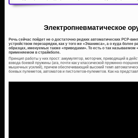
Электропневматическое оруж
Речь сейчас пойдет не о достаточно редких автоматических PCP-вин
устройством перезарядки, как у того же «Эваникса», а о куда более
образцах, именуемых также «приводами». То есть о так называемом
применяемом в страйкболе.
Принцип работы у них прост: аккумулятор, моторчик, приводящий в дей
взвода боевой пружины (ага, почти как у классической пружинно-поршне
мышечных усилий), причем обеспечивающий высокий темп автоматическ
боевых пулеметов, автоматов и пистолетов-пулеметов. Как на представ