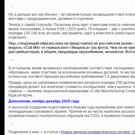
Ну, а дальше все как обычно – вставляем пульку, возвращаем ствол в б
винтовку с предохранителя, целимся и стреляем.
Теперь о самой стрельбе. Поскольку речь идет о винтовке класса «магну
менее полуграмма, а лучше 0,68 г (10,5 grain). Последние – уже с усиле
порядка 130-140 атм, которая, как правило, идет в комплекте (некотор
отдельно).
Увы, следующий образец пока не представлен на российском рынке.
модель «Colt M4» от германского «Умарекса» (на фото). Чем он не п
дистрибьютерам, в общем, продавцам-оружейникам, непонятно. Взгля
В остальном, кроме вызванных требованиями соответствия «исходнику» о
«Кросмана», море пластика за исключением основных деталей, те же пр
полностью соответствующая российским требованиям 7,5-джоулевая вер
Правда, цена на зарубежных коммерческих ресурсах порядка 250 доллар
продавцов делает его конечную стоимость посерьезнее, чем у аналога. Н
главное — наличие лицензионной маркировки «Colts Manufacturing Compa
Куда уж круче…
Дополнение, ноябрь-декабрь 2020 года
А неплохой подарочек подготовили к Новому году оружейники для люби
легендарным стрелкового оружия. Причем не из числа наиболее распро
развлекательных газобаллонных образцов (на СО2), а пружинно-порш
Подробнее о нем — в статье «
Новые модели пневматического оружия. Ч