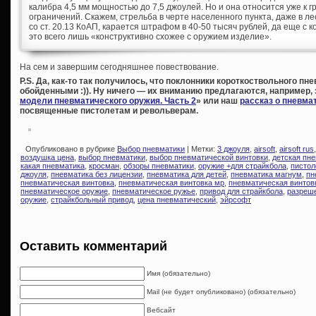
калибра 4,5 мм мощностью до 7,5 джоулей. Но и она относится уже к
ограничений. Скажем, стрельба в черте населенного пункта, даже в ле
со ст. 20.13 КоАП, карается штрафом в 40-50 тысяч рублей, да еще с 
это всего лишь «конструктивно схожее с оружием изделие».
На сем и завершим сегодняшнее повествование.
P.S. Да, как-то так получилось, что поклонники короткоствольного п
обойденными :)). Ну ничего — их вниманию предлагаются, например,
модели пневматического оружия. Часть 2
» или наш
рассказ о пневма
посвященные пистолетам и револьверам.
Опубликовано в рубрике
Выбор пневматики
| Метки:
3 джоуля
,
airsoft
,
airsoft rus
воздушка цена
,
выбор пневматики
,
выбор пневматической винтовки
,
детская пн
какая пневматика
,
кросман
,
обзоры пневматики
,
оружие +для страйкбола
,
пистол
джоуля
,
пневматика без лицензии
,
пневматика для детей
,
пневматика магнум
,
пн
пневматическая винтовка
,
пневматическая винтовка мр
,
пневматическая винтов
пневматическое оружие
,
пневматическое ружье
,
привод для страйкбола
,
разреш
оружие
,
страйкбольный привод
,
цена пневматический
,
эйрсофт
Оставить комментарий
Имя (обязательно)
Mail (не будет опубликовано) (обязательно)
Вебсайт