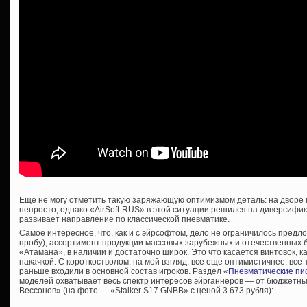
Еще не могу отметить такую заряжающую оптимизмом деталь: на дворе ма
непросто, однако «AirSoft-RUS» в этой ситуации решился на диверсифи
развивает направление по классической пневматике.
Самое интересное, что, как и с эйрсофтом, дело не ограничилось пред
пробу), ассортимент продукции массовых зарубежных и отечественных б
«Атамана», в наличии и достаточно широк. Это что касается винтовок, к
накачкой. С короткостволом, на мой взгляд, все еще оптимистичнее, все
раньше входили в основной состав игроков. Раздел «
Пневматические пи
моделей охватывает весь спектр интересов эйрганнеров — от бюджетн
Вессонов» (на фото — «Stalker S17 GNBB» с ценой 3 673 рубля):