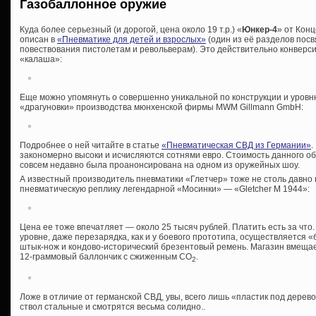
Газобаллонное оружие
Куда более серьезный (и дорогой, цена около 19 т.р.) «
Юнкер-4
» от Кон
описан в
«Пневматике для детей и взрослых»
(один из её разделов пос
повествования пистолетам и револьверам). Это действительно конверс
«калаша»:
Еще можно упомянуть о совершенно уникальной по конструкции и уровн
«драгуновки» производства мюнхенской фирмы MWM Gillmann GmbH:
Подробнее о ней читайте в статье
«Пневматическая СВД из Германии»
.
закономерно высоки и исчисляются сотнями евро. Стоимость данного об
совсем недавно была проанонсирована на одном из оружейных шоу.
А известный производитель пневматики «Глетчер» тоже не столь давно 
пневматическую реплику легендарной «Мосинки» — «Gletcher M 1944»:
Цена ее тоже впечатляет — около 25 тысяч рублей. Платить есть за что
уровне, даже перезарядка, как и у боевого прототипа, осуществляется «
штык-нож и кондово-исторический брезентовый ремень. Магазин вмеща
12-граммовый баллончик с сжиженным СО
.
2
Ложе в отличие от германской СВД, увы, всего лишь «пластик под дерево
ствол стальные и смотрятся весьма солидно..