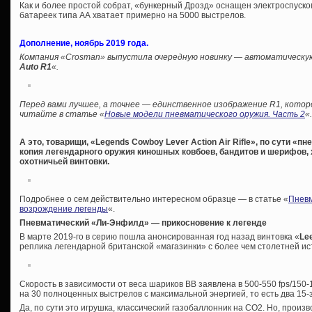
Как и более простой собрат, «бункерный Дрозд» оснащен электроспуском
батареек типа АА хватает примерно на 5000 выстрелов.
Дополнение, ноябрь 2019 года.
Компания «Crosman» выпустила очередную новинку — автоматическую
Auto R1
«.
Перед вами лучшее, а точнее — единственное изображение R1, котор
читайте в статье «
Новые модели пневматического оружия. Часть 2
«.
А это, товарищи, «Legends Cowboy Lever Action Air Rifle», по сути «
копия легендарного оружия киношных ковбоев, бандитов и шерифов, 
охотничьей винтовки.
Подробнее о сем действительно интересном образце — в статье «
Пневм
возрождение легенды
«.
Пневматический «Ли-Энфилд» — прикосновение к легенде
В марте 2019-го в серию пошла анонсированная год назад винтовка «
Lee
реплика легендарной британской «магазинки» с более чем столетней ис
Скорость в зависимости от веса шариков ВВ заявлена в 500-550 fps/150-
на 30 полноценных выстрелов с максимальной энергией, то есть два 15-
Да, по сути это игрушка, классический газобаллонник на СО2. Но, произ