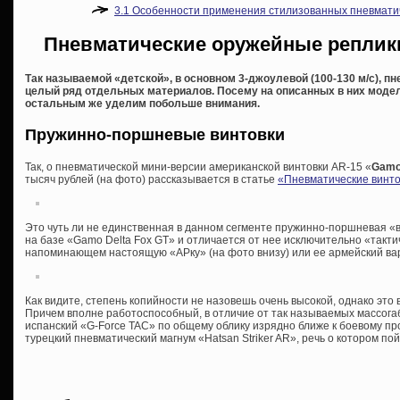
3.1
Особенности применения стилизованных пневмати
Пневматические оружейные реплик
Так называемой «детской», в основном 3-джоулевой (100-130 м/с), п
целый ряд отдельных материалов. Посему на описанных в них модел
остальным же уделим побольше внимания.
Пружинно-поршневые винтовки
Так, о пневматической мини-версии американской винтовки AR-15 «
Gam
тысяч рублей (на фото) рассказывается в статье
«Пневматические винто
Это чуть ли не единственная в данном сегменте пружинно-поршневая «
на базе «Gamo Delta Fox GT» и отличается от нее исключительно «такт
напоминающем настоящую «АРку» (на фото внизу) или ее армейский ва
Как видите, степень копийности не назовешь очень высокой, однако это 
Причем вполне работоспособный, в отличие от так называемых массога
испанский «G-Force TAC» по общему облику изрядно ближе к боевому п
турецкий пневматический магнум «Hatsan Striker AR», речь о котором п