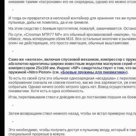
никакими такими «патронами» его не снарядишь, однако его можно отсо
И тогда он превратится в неплохой контейнер для хранения тех же пулек
пульнице, дабы не помялись, да и не гремели.
На этом сходство с боевым прототипом, пожалуй, заканчивается. Остан
По сути, «Crosman MTR77 NP» это обычный кросмановский «магнум», то
обвесе, лишь копирующем облик М16. Все остальные кнопочки и рычажк
огня» не действующие, это просто имитация, обычные выштамповки.
Само же «железо», включая спусковой механизм, компрессор с пружи
абсолютно идентичны широко известным моделям магнумов серий «
компрессором 25х100 мм. Индекс «
NP» свидетельствует о том, что 
пружиной «
Nitro
Piston» (см.
«Боевые пружины для пневматики»
).
То есть по своей сути это обычная однозарядная «воздушка» с переломо
изображения сначала не совсем понятно, как же она заряжается, уж оче
собратьев. Однако ничего особо хитрого здесь нет. Взвод осуществляетс
пневматики. Хотя есть и одна особенность.
Итак, переламываем ствол и доводим его до постановки поршня на боев
Затем возвращаем ствол немного назад, чтобы он встал примерно под пр
Это необходимо, чтобы получить доступ к пульному входу, который в та
специальной прорезью в кожухе.