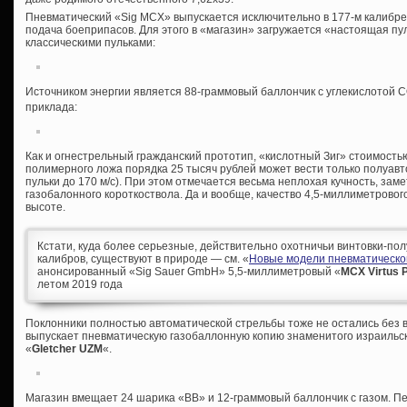
Пневматический «Sig MCX» выпускается исключительно в 177-м калибре 
подача боеприпасов. Для этого в «магазин» загружается «настоящая п
классическими пульками:
Источником энергии является 88-граммовый баллончик с углекислотой 
приклада:
Как и огнестрельный гражданский прототип, «кислотный Зиг» стоимост
полимерного ложа порядка 25 тысяч рублей может вести только полуавт
пульки до 170 м/с). При этом отмечается весьма неплохая кучность, за
газобалонного короткоствола. Да и вообще, качество 4,5-миллиметрово
высоте.
Кстати, куда более серьезные, действительно охотничьи винтовки-пол
калибров, существуют в природе — см. «
Новые модели пневматическо
анонсированный «Sig Sauer GmbH» 5,5-миллиметровый «
MCX Virtus 
летом 2019 года
Поклонники полностью автоматической стрельбы тоже не остались без 
выпускает пневматическую газобаллонную копию знаменитого израильс
«
Gletcher UZM
«.
Магазин вмещает 24 шарика «ВВ» и 12-граммовый баллончик с газом. Пе