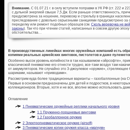
Внимание.
С 01.07.21 г. в силу вступили поправки в УК РФ (ст. 222 и 
с дульной энергией свыше 7,5 Дж. Если раньше ответственность, при
предусмотрена за ношение, перевозку и стрельбу в границах населен
преследование с довольно серьезными санкциями предусмотрено за с
переделку или ремонт подобных образцов (см.
Сколь веревочка не ве
законы
). Так что при чтении статей, написанных в совсем другую эпоху
обстоятельства…
В производственных линейках многих оружейных компаний есть об
копиями реальных армейских винтовок, пистолетов и даже пулемето
Особенно высок уровень копийности в так называемом «эйрсофте», прим
классической пневматике его отнести трудно, все-таки воздух там накач
от аккумуляторов. Не случайно это 3-джоулевое «оружие», стреляюще
шариками, называют «приводами».
Рассмотрим куда более традиционные варианты – газобаллонные (на 
Первые в основном предназначены для детей и подростков, в некоторы
коллекционеров. Вторые, хотя и не все, вполне можно использовать даже
Оглавление
1
Пневматические оружейные реплики начального уровня
1.1
Пружинно-поршневые винтовки
1.2
Газобаллонное оружие
2
Электропневматическое оружие (airsoft)
3
Пневматические копии оружия класса «магнум»