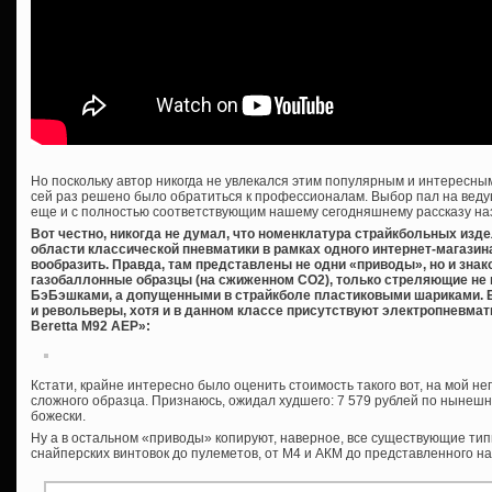
Но поскольку автор никогда не увлекался этим популярным и интересным
сей раз решено было обратиться к профессионалам. Выбор пал на веду
еще и с полностью соответствующим нашему сегодняшнему рассказу на
Вот честно, никогда не думал, что номенклатура страйкбольных изде
области классической пневматики в рамках одного интернет-магазин
вообразить. Правда, там представлены не одни «приводы», но и зна
газобаллонные образцы (на сжиженном СО2), только стреляющие не
БэБэшками, а допущенными в страйкболе пластиковыми шариками. Б
и револьверы, хотя и в данном классе присутствуют электропневма
Beretta M92 AEP»:
Кстати, крайне интересно было оценить стоимость такого вот, на мой н
сложного образца. Признаюсь, ожидал худшего: 7 579 рублей по нынеш
божески.
Ну а в остальном «приводы» копируют, наверное, все существующие тип
снайперских винтовок до пулеметов, от М4 и АКМ до представленного н