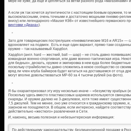
мере не хуже, да еще и цепляться за ветки разного рода «магазинами» 
А если уж так хочется аутентичности с настоящим боевым оружием, то 
высококлассными, очень точными и достаточно мощными пневмо-реплик
внизу) или легендарного «Mauser K98» от известнейшего германского п
винтовки «Диана»
).
Зато для товарищеских пострелушек «пневматические М16 и AR15» — са
вдохновляет на подвиги. Есть и еще один вариант, прямо-таки созданн
оружие – так называемый Хардбол.
Хардбол (англ. hard — жесткий, ball — шар) – не столь давно появивша
командная военно-спортивная, или даже военно-тактическая игра. Неко
для бедных», дескать, оружие и экипировка в нем куда более бюджетные
поскольку страйкболисты давно сложились в некое сообщество со своим
вряд ли член клуба байкеров будет кататься на доставшемся от отца др
могут вполне довольствоваться МР-60 за 4 тысячи рублей (на фото).
Я бы охарактеризовал эту игру несколько иначе – «безумству храбрых 
Поскольку здесь вместо пластмассовых шариков используются свинцов
снаряды. И оружие далеко не 3-джоулевое, хотя тоже имеет существен
7,5 джоулей. Тем не менее, оно уже относится к гражданскому оружию, и, 
законом не поощряются. В общем, если интересно, найдите соответству
действительно «жесткого» развлечения в Сети.
И, наконец, весьма полезная и небезынтересная информация:
По действующему законодательству, безлицензионной продаже в Рос