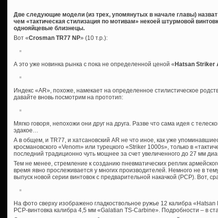
Две следующие модели (из трех, упомянутых в начале главы) назват
чем «тактическая стилизация по мотивам» некоей штурмовой винтовки
однояйцевые близнецы.
Вот «
Crosman
TR77
NP
» (10 т.р.):
А это уже новинка рынка с пока не определенной ценой «
Hatsan
Striker
Индекс «AR», похоже, намекает на определенное стилистическое родств
давайте вновь посмотрим на прототип:
Мягко говоря, непохожи они друг на друга. Разве что сама идея с телес
эдакое…
А в общем, и TR77, и хатсановский AR не что иное, как уже упоминавшие
кросмановского «Venom» или турецкого «Striker 1000s», только в «такти
последний традиционно чуть мощнее за счет увеличенного до 27 мм диа
Тем не менее, стремление к созданию пневматических реплик армейског
время явно прослеживается у многих производителей. Немного не в тему,
выпуск новой серии винтовок с предварительной накачкой (PCP). Вот, ср
На фото сверху изображено гладкоствольное ружье 12 калибра «Hatsan 
PCP-винтовка калибра 4,5 мм «Galatian TS-Carbine». Подробности – в ст