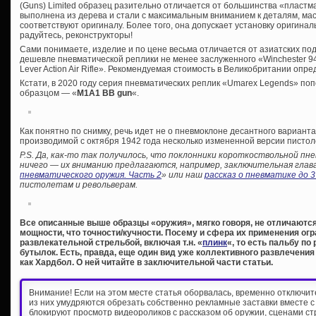
(Guns) Limited образец разительно отличается от большинства «пластм
выполнена из дерева и стали с максимальным вниманием к деталям, ма
соответствуют оригиналу. Более того, она допускает установку оригина
радуйтесь, реконструкторы!
Сами понимаете, изделие и по цене весьма отличается от азиатских по
дешевле пневматической реплики не менее заслуженного «Winchester 
Lever Action Air Rifle». Рекомендуемая стоимость в Великобритании опре
Кстати, в 2020 году серия пневматических реплик «Umarex Legends» п
образцом — «
M1A1 BB gun
«.
Как понятно по снимку, речь идет не о пневмоклоне десантного варианта
производимой с октября 1942 года несколько измененной версии писто
P.S. Да, как-то так получилось, что поклонники короткоствольной пне
ничего — их вниманию предлагаются, например, заключительная глав
пневматического оружия. Часть 2
» или наш
рассказ о пневматике до 
пистолетам и револьверам.
Все описанные выше образцы «оружия», мягко говоря, не отличают
мощности, что точности/кучности. Посему и сфера их применения о
развлекательной стрельбой, включая т.н. «
плинк
«, то есть пальбу по
бутылок. Есть, правда, еще один вид уже коллективного развлечения
как Хардбол. О ней читайте в заключительной части статьи.
Внимание! Если на этом месте статья оборвалась, временно отключи
из них умудряются обрезать собственно рекламные заставки вместе с
блокируют просмотр видеороликов с рассказом об оружии, сценами ст