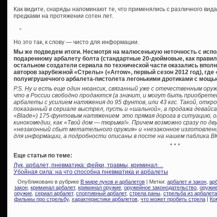
Как видите, снаряды напоминают те, что применялись с различного ви
предками на протяжении сотен лет.
Но это так, к слову — чисто для информации.
Мы же подведем итоги. Несмотря на малюсенькую неточность с исп
подаренному арбалету болта (стандартные 20-дюймовые, как правило
остальном создатели сериала по технической части оказались вполне
авторов зарубежной «Стрелы» («Arrow», первый сезон 2012 год), где
полуигрушечного арбалета-пистолета легонькими дротиками с мощью 
P.S. Ну и есть еще один нюансик, связанный уже с отечественным ор
что в России свободно продаются (а значит, и могут быть приобрете
арбалеты с усилием натяжения до 95 фунтов, или 43 кгс. Такой, откро
показанный в сериале выстрел, пусть и «шальной», а продажа девайс
«Blade») 175-фунтовым натяжением это прямая дорога в ситуацию, о
кинокомедии, как «Твой дом — тюрьма!». Причем возможно сразу по дв
«незаконный сбыт метательного оружия» и «незаконное изготовление
для информации, а подробности описаны в посте на нашем паблика ВК
* * *
Еще статьи по теме:
Лук, арбалет, пневматика: фейки, травмы, криминал…
Убойная сила: на что способна пневматика и арбалеты
Опубликовано в рубрике
В мире луков и арбалетов
| Метки:
арбалет и закон
,
ар
закон
,
криминал арбалет
,
криминал оружие
,
оружейное законодательство
,
оружие
оружие
,
сериал арбалет
,
спортивный арбалет
,
стрела раны
,
стрельба из арбалета
фильмы про стрельбу
,
характеристики арбалетов
,
что может пробить стрела
|
Ко