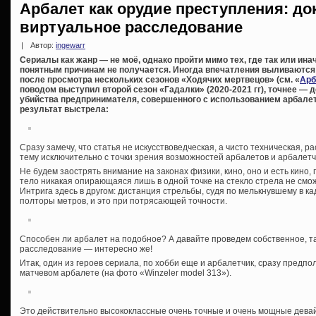
Арбалет как орудие преступления: до
виртуальное расследование
|
Автор:
ingewarr
Сериалы как жанр — не моё, однако пройти мимо тех, где так или ин
понятным причинам не получается. Иногда впечатления выливаются в
после просмотра нескольких сезонов «Ходячих мертвецов» (см. «
Арб
поводом выступил второй сезон «Гадалки» (2020-2021 гг), точнее —
убийства предпринимателя, совершенного с использованием арбалета
результат выстрела:
Сразу замечу, что статья не искусствоведческая, а чисто техническая,
тему исключительно с точки зрения возможностей арбалетов и арбалетч
Не будем заострять внимание на законах физики, кино, оно и есть кино
тело никакая опирающаяся лишь в одной точке на стекло стрела не смо
Интрига здесь в другом: дистанция стрельбы, судя по мелькнувшему в к
полторы метров, и это при потрясающей точности.
Способен ли арбалет на подобное? А давайте проведем собственное, та
расследование — интересно же!
Итак, один из героев сериала, по хобби еще и арбалетчик, сразу предпо
матчевом арбалете (на фото «Winzeler model 313»).
Это действительно высококлассные очень точные и очень мощные девай