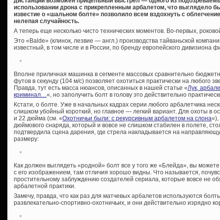
дистанции возможен прицельный выстрел — одного из подозреваемы
использовании дрона с прикрепленным арбалетом, что выглядело б
известие о «шальном болте» позволило всем вздохнуть с облегчение
нелепая случайность.
А теперь еще несколько чисто технических моментов. Во-первых, роково
Это «Balde» (клинок, лезвие — англ.) производства тайваньской компан
известный, в том числе и в России, по бренду европейского дивизиона ф
Вполне приличная машинка в сегменте массовых сравнительно бюджетн
футов в секунду (104 м/с) позволяет охотиться практически на любого зв
Правда, тут есть масса нюансов, описанных в нашей статье «
Лук, арбале
криминал…
«, но заполучить болт в голову это действительно практиче
Кстати, о болте. Уже в начальных кадрах серии любого арбалетчика нес
слишком убойный короткий, но главное — легкий вариант. Для охоты в 
и 22 дюйма (см. «
Охотничьи были: с рекурсивным арбалетом на слона
«)
дюймового снаряда, который и вовсе не слишком стабилен в полете, сто
подтвердила сцена дарения, где стрела накладывается на направляющу
размеру:
Как должен выглядеть «родной» болт все у того же «Блейда», вы можете
с его изображением, там отличия хорошо видны. Что называется, почувс
простительному заблуждению создателей сериала, которые вовсе не об
арбалетной практики.
Замечу, правда, что как раз для матчевых арбалетов используются бол
развлекательно-спортивно-охотничьих, и они действительно изрядно ко