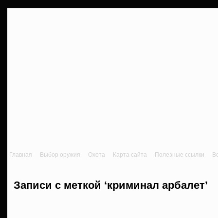
Главная
Выбор оружия
Охота
Карта сайта
Полезные ссылки
В
Записи с меткой ‘криминал арбалет’