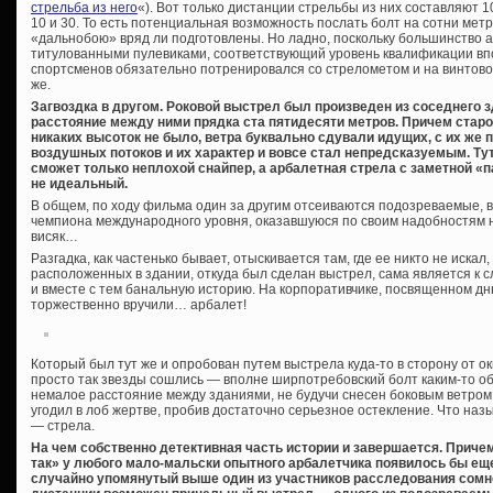
стрельба из него
«). Вот только дистанции стрельбы из них составляют 1
10 и 30. То есть потенциальная возможность послать болт на сотни метро
«дальнобою» вряд ли подготовлены. Но ладно, поскольку большинство а
титулованными пулевиками, соответствующий уровень квалификации впол
спортсменов обязательно потренировался со стрелометом и на винтово
же.
Загвоздка в другом. Роковой выстрел был произведен из соседнего з
расстояние между ними прядка ста пятидесяти метров. Причем стар
никаких высоток не было, ветра буквально сдували идущих, с их же
воздушных потоков и их характер и вовсе стал непредсказуемым. Тут
сможет только неплохой снайпер, а арбалетная стрела с заметной «
не идеальный.
В общем, по ходу фильма один за другим отсеиваются подозреваемые, 
чемпиона международного уровня, оказавшуюся по своим надобностям не 
висяк…
Разгадка, как частенько бывает, отыскивается там, где ее никто не иска
расположенных в здании, откуда был сделан выстрел, сама является к 
и вместе с тем банальную историю. На корпоративчике, посвященном дн
торжественно вручили… арбалет!
Который был тут же и опробован путем выстрела куда-то в сторону от о
просто так звезды сошлись — вполне ширпотребовский болт каким-то о
немалое расстояние между зданиями, не будучи снесен боковым ветром
угодил в лоб жертве, пробив достаточно серьезное остекление. Что наз
— стрела.
На чем собственно детективная часть истории и завершается. Причем
так» у любого мало-мальски опытного арбалетчика появилось бы еще
случайно упомянутый выше один из участников расследования сомне