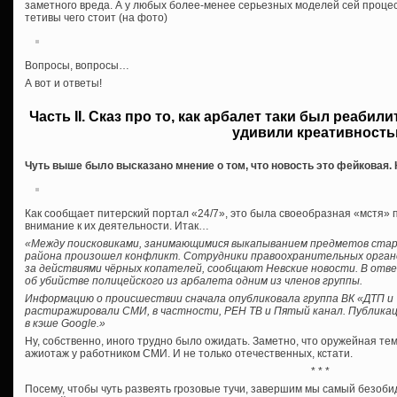
заметного вреда. А у любых более-менее серьезных моделей сей процес
тетивы чего стоит (на фото)
Вопросы, вопросы…
А вот и ответы!
Часть II. Сказ про то, как арбалет таки был реаби
удивили креативност
Чуть выше было высказано мнение о том, что новость это фейковая. К
Как сообщает питерский портал «24/7», это была своеобразная «мстя» 
внимание к их деятельности. Итак…
«Между поисковиками, занимающимися выкапыванием предметов стар
района произошел конфликт. Сотрудники правоохранительных орган
за действиями чёрных копателей, сообщают Невские новости. В отве
об убийстве полицейского из арбалета одним из членов группы.
Информацию о происшествии сначала опубликовала группа ВК «ДТП и 
растиражировали СМИ, в частности, РЕН ТВ и Пятый канал. Публикац
в кэше Google.»
Ну, собственно, иного трудно было ожидать. Заметно, что оружейная т
ажиотаж у работником СМИ. И не только отечественных, кстати.
* * *
Посему, чтобы чуть развеять грозовые тучи, завершим мы самый безоби