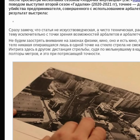
после просмотра нескольких сезонов «Ходячих мертвецов» (см. «
Арб
поводом выступил второй сезон «Гадалки» (2020-2021 гг), точнее —
убийства предпринимателя, совершенного с использованием арбалета
результат выстрела:
Сразу замечу, что статья не искусствоведческая, а чисто техническая,
тему исключительно с точки зрения возможностей арбалетов и арбалетч
Не будем заострять внимание на законах физики, кино, оно и есть кино
тело никакая опирающаяся лишь в одной точке на стекло стрела не смо
Интрига здесь в другом: дистанция стрельбы, судя по мелькнувшему в к
полторы метров, и это при потрясающей точности.