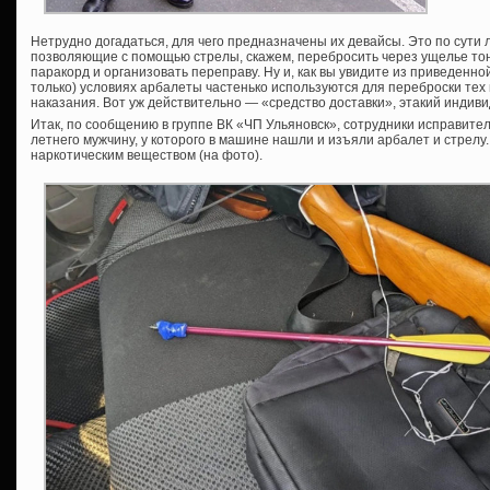
Нетрудно догадаться, для чего предназначены их девайсы. Это по сути л
позволяющие с помощью стрелы, скажем, перебросить через ущелье тон
паракорд и организовать переправу. Ну и, как вы увидите из приведенн
только) условиях арбалеты частенько используются для переброски тех
наказания. Вот уж действительно — «средство доставки», этакий индивид
Итак, по сообщению в группе ВК «ЧП Ульяновск», сотрудники исправит
летнего мужчину, у которого в машине нашли и изъяли арбалет и стрелу.
наркотическим веществом (на фото).