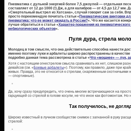
Пневматика с дульной энергией более 7,5 джоулей — отдельная песня
составляет от 12 до 1000 (!) Дж, а для калибров — от 4,5 до 12,7 мм. 
«Смертельный выстрел из Хатсана», случай говорит сам за себя. Впр
просто порекомендую почитать статьи «
Пневматические винтовки дл
пневматика: что ее может ожидать в России?
«. Что же касается конк
лучше обратиться к статье «
Характер поражения из пневматического
небиологических объектов
«.
Пуля дура, стрела мол
Молодец в том смысле, что она действительно способна нанести дос
именно поэтому луки и арбалеты широко распространены в качестве
подробно данная тема рассмотрена в статье «
Что «мощнее» — лук, а
Хотя с настоящим огнестрелом смысла сравнивать их нет, слишком раз
девайсов (см. «
Боевые арбалеты
«). Поэтому, как правило, даже при кр
живых. Правда, это не относится к стрелам, снаряженным охотничьими 
— спортивные).
Да, хочу сразу предупредить, что очень многие встречающиеся на прос
гарцующей со стрелой в голове косули, не что иное как фотомонтаж. Но 
Так получилось, не догл
Широко известный в лучном сообществе снимок с загнанной в руку рас
стрелой: