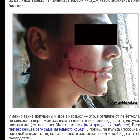
но не более. Пульки из безлицензионных 7,5-джоулевых винтовок на сво
большее:
Именно такие допущены к игре в хардбол — это, в отличие от пейнтбола
не совсем поощряемый законом военно-тактический вид спорта, где участ
пневматики (см. наш пост ВКонтакте «
Мифы и правда о хардболе
«). Вер
приверженцев сего замечательного хобби
. В принципе пулька способна
одеждой мягкие ткани, но чаще просто застревает под кожей и достаточн
последствий.