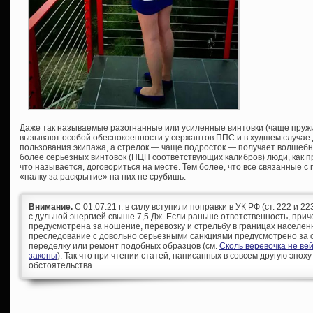
Даже так называемые разогнанные или усиленные винтовки (чаще пру
вызывают особой обеспокоенности у сержантов ППС и в худшем случае 
пользования экипажа, а стрелок — чаще подросток — получает волшебн
более серьезных винтовок (ПЦП соответствующих калибров) люди, как п
что называется, договориться на месте. Тем более, что все связанные 
«палку за раскрытие» на них не срубишь.
Внимание.
С 01.07.21 г. в силу вступили поправки в УК РФ (ст. 222 и 
с дульной энергией свыше 7,5 Дж. Если раньше ответственность, при
предусмотрена за ношение, перевозку и стрельбу в границах населен
преследование с довольно серьезными санкциями предусмотрено за с
переделку или ремонт подобных образцов (см.
Сколь веревочка не ве
законы
). Так что при чтении статей, написанных в совсем другую эпоху
обстоятельства…