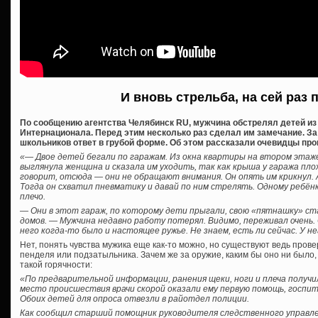
И вновь стрельба, на сей раз 
По сообщению агентства Челябинск RU, мужчина обстрелял детей из п
Интернационала. Перед этим несколько раз сделал им замечание. За
школьников ответ в грубой форме. Об этом рассказали очевидцы пр
«— Двое детей бегали по гаражам. Из окна квартиры на втором этаже
выглянула женщина и сказала им уходить, так как крыша у гаража пло
говорит, отсюда — они не обращают внимания. Он опять им крикнул. 
Тогда он схватил пневматику и давай по ним стрелять. Одному ребёнк
плечо.
— Они в этот гараж, по которому дети прыгали, свою «пятнашку» с
домов. — Мужчина недавно работу потерял. Видимо, переживал очень
него когда-то было и настоящее ружье. Не знаем, есть ли сейчас. У н
Нет, понять чувства мужика еще как-то можно, но существуют ведь про
пенделя или подзатыльника. Зачем же за оружие, каким бы оно ни было,
такой горячности:
«По предварительной информации, ранения щеки, ноги и плеча получи
место происшествия врачи скорой оказали ему первую помощь, госпит
Обоих детей для опроса отвезли в райотдел полиции.
Как сообщил старший помощник руководителя следственного управле