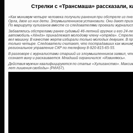
Стрелки с «Трансмаша» рассказали, 
«Как минимум четыре человека получили ранения при обстреле из пне
Орла, двое из них дети. Злоумышленников установили. Они дают при
По маршруту хулиганов вместе со следователями проехали журнали
Забавлялись обстрелами ранее судимый 46-летний грузчик и его 24-л
автомобиль «Хёндэ» принадлежат молодому члену «отряда». Стрел
вел машину. В качестве жертв избирали только молодых девушек. В 
только четыре. Следователи считают, что пострадавших как миниму
региональное управление СКР по телефону 8-920-815-65-55.
В разговоре с журналистами старший из злоумышленников заявил, чт
сознает вину и раскаивается. Младший ограничился: «Извиняюсь».
Действия мужчин квалифицируются по статье «Хулиганство». Максима
лет лишения свободы» (
РИА57).