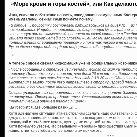
«Море крови и горы костей», или Как делают
Итак, сначала собственно новость, поведанная возмущенным блогер
имена удалены, сейчас сами поймете почему.
«В городе … подростки обстреляли пятиклассников из лицея № … из 
пострадавших. Инцидент произошел во дворе лицея № … в районе …. 
этого лицея они не являются. Как написал на своей странице в Facebo
увидели через забор детей и со словами «Сейчас мы вас будем убивать
полиция начала оперативную проверку, но пока так никого и не нашла.
Руководство лицея подтвердило информацию об инциденте, отметив
А теперь совсем свежая информация уже из официальных источнико
«После сообщения о стрельбе из пневматического оружия на террит
проверку. Полицейские установили, что днем 20 января за забором лиц
пятиклассники, появились двое молодых людей 18-20 лет. Один из ни
выстрелил в землю, после чего направил его в сторону игровой площа
рассказали все охраннику, который воспользовался кнопкой тревожной
Со слов учащихся, в их направлении неизвестные не стреляли. Заявл
не поступало. Проверка продолжается. Устанавливают личности пар
пневматическим оружием рядом с лицеем.»
Как говорится, две большие разницы…
Хотя адекватное ситуации ата-та стрелкам сделать надо обязательно. С
джоулевого пневматического пистолета правонарушением не является. 
площадкой и тем более пугать, пусть даже игрушкой, малышню — для з
Хотя почему-то уверен, что реальными «героями» происшествия были не
ладно, ответка в любом случае должна им прилететь.
* * *