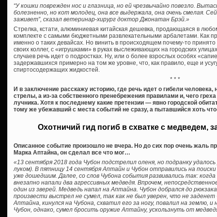
“У кошки поврежден нос и глазница, но ей чрезвычайно повезло. Выта
болезненно, но кот молодец, она все выдержала, она очень смелая. Се
заживет”, сказал ветеринар-хирург доктор Джонатан Брэй.»
Стрелка, кстати, алюминиевая китайская дешевка, продающаяся в любо
комплекте с самыми бюджетными развлекательными арбалетами. Как пра
именно о таких девайсах. Но винить в происходящем почему-то принято о
своих коллег, с «игрушками» в руках выслеживающих на городских улицах 
случаев речь идет о подростках. Ну, или о более взрослых особях «сап
задержавшихся примерно на том же уровне, что, как правило, еще и усу
спиртосодержащих жидкостей.
* * *
И в заключение расскажу историю, где речь идет о гибели человека,
стрелы, а из-за собственного пренебрежения правилами и, чего грех
лучника. Хотя к последнему какие претензии — явно городской обитат
тому же убежавший с места событий не сразу, а пытавшийся хоть чт
Охотничий гид погиб в схватке с медведем, 
Описанное событие произошло не вчера. Но до сих пор очень жаль п
Марка Аптайна, он сделал все что мог…
«13 сентября 2018 года Чубон подстрелил оленя, но подранку удалось
луком). В пятницу 14 сентября Аптайн и Чубон отправились на поиски 
уже дошедшим. Далее, со слов Чубона события развивались так: когда 
внезапно напали два агрессивных медведя. Впрочем, непосредственно
один из зверей. Медведь напал на Аптайна. Чубон добрался до рюкзака
произвести выстрел не сумел, так как не был уверен, что не заденет 
Аптайна, кинулся на Чубона, схватил его за ногу, повалил на землю, и 
Чубон, однако, сумел бросить оружие Аптайну, ускользнуть от медвед