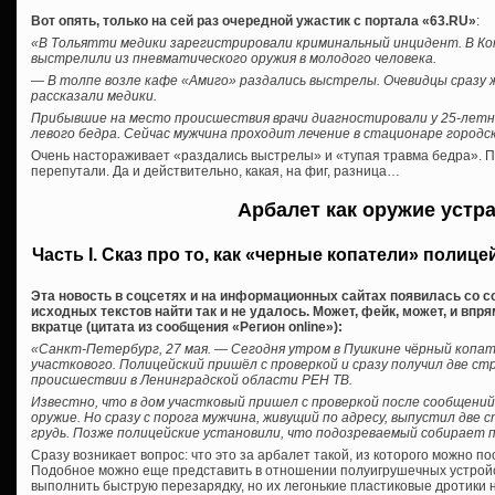
Вот опять, только на сей раз очередной ужастик с портала «63.RU»
:
«В Тольятти медики зарегистрировали криминальный инцидент. В К
выстрелили из пневматического оружия в молодого человека.
— В толпе возле кафе «Амиго» раздались выстрелы. Очевидцы сразу 
рассказали медики.
Прибывшие на место происшествия врачи диагностировали у 25-лет
левого бедра. Сейчас мужчина проходит лечение в стационаре городс
Очень настораживает «раздались выстрелы» и «тупая травма бедра». П
перепутали. Да и действительно, какая, на фиг, разница…
Арбалет как оружие устр
Часть I. Сказ про то, как «черные копатели» полиц
Эта новость в соцсетях и на информационных сайтах появилась со с
исходных текстов найти так и не удалось. Может, фейк, может, и впр
вкратце (цитата из сообщения «Регион online»):
«Санкт-Петербург, 27 мая. — Сегодня утром в Пушкине чёрный копа
участкового. Полицейский пришёл с проверкой и сразу получил две ст
происшествии в Ленинградской области РЕН ТВ.
Известно, что в дом участковый пришел с проверкой после сообщений
оружие. Но сразу с порога мужчина, живущий по адресу, выпустил две
грудь. Позже полицейские установили, что подозреваемый собирает 
Сразу возникает вопрос: что это за арбалет такой, из которого можно 
Подобное можно еще представить в отношении полуигрушечных устройс
выполнить быструю перезарядку, но их легонькие пластиковые дротики 