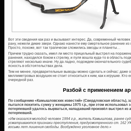
Вот эти сведения как раз и вызывают интерес. Да, современный человек
рану, нежели дикие звери. Однако нанести ему смертельное ранение из
Просто, похоже, вот так трагически сложились звезды и планеты…
Причем трудно сказать, имел ли место прицельный выстрел на поражен
ранения, находился боком к стрелку, и пуля вошла куда-то в область п
стреляют несколько иначе. Ну да ладно, подождем окончательного суде
ясность в обстоятельствах дела.
Тем не менее, предварительные выводы можно сделать и сейчас: даже 
миллиметровых воздушек не стоит относиться к ним, как к игрушке. Кто ег
очередной раз.
Разбой с применением ар
По сообщению «Камышловских известий» (Свердловская область), за
пытался похитить сумку у женщины 1975 г.р., при этом использовал э
потерпевшей удалось вырваться, нападавший произвёл выстрел из а
потерпевшей.
«Им оказался молодой человек 1994 г.р., житель Камышлова, ранее с
усматриваются признаки преступления, предусмотренного ст. 162 УК 
восьми лет лишения свободы. Возбуждено уголовное дело.»