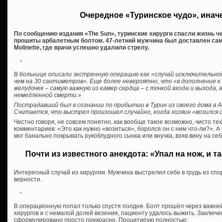
Очередное «Туринское чудо», инач
По сообщению издания «The Sun», туринские хирурги спасли жизнь чел
прошиты арбалетным болтом. 47-летний мужчина был доставлен сам
Molinette, где врачи успешно удалили стрелу.
В больнице описали экстренную операцию как «случай исключительно
чем на 30 сантиметров». Еще более невероятно, что «в дополнение к
желудочек – самую важную из камер сердца – с точкой входа и выхода, 
немедленной смерти.»
Пострадавший был в сознании по прибытии в Турин из своего дома в 
Считается, что выстрел произошел случайно, когда хозяин «возился 
Честно говоря, не совсем понятно, как вообще такое возможно, чисто тех
комментариев: «Это как нужно «возиться», боролся он с ним что-ли?». 
мог банально покрывать рукоблудного сынка или внучка, взяв вину на себ
Почти из известного анекдота: «Упал на нож, и та
Интересный случай из хирургии. Мужчина выстрелил себе в грудь из спо
верности.
В операционную попал только спустя полдня. Болт прошёл через важне
хирургов и с немалой долей везения, пациенту удалось выжить. Заключе
сформулировано просто прекрасно. Процитирую полностью: