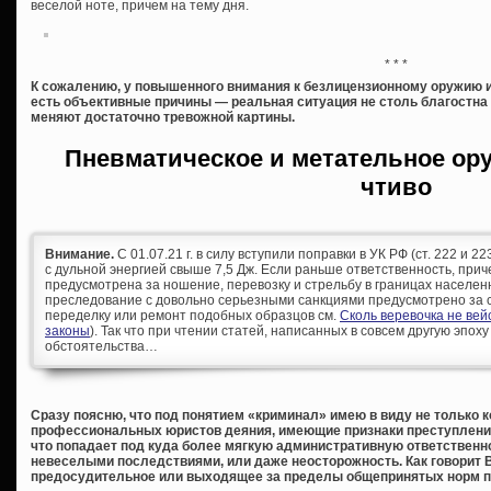
веселой ноте, причем на тему дня.
* * *
К сожалению, у повышенного внимания к безлицензионному оружию и
есть объективные причины — реальная ситуация не столь благостна
меняют достаточно тревожной картины.
Пневматическое и метательное ор
чтиво
Внимание.
С 01.07.21 г. в силу вступили поправки в УК РФ (ст. 222 и 
с дульной энергией свыше 7,5 Дж. Если раньше ответственность, при
предусмотрена за ношение, перевозку и стрельбу в границах населен
преследование с довольно серьезными санкциями предусмотрено за с
переделку или ремонт подобных образцов см.
Сколь веревочка не ве
законы
). Так что при чтении статей, написанных в совсем другую эпоху
обстоятельства…
Сразу поясню, что под понятием «криминал» имею в виду не только 
профессиональных юристов деяния, имеющие признаки преступления, 
что попадает под куда более мягкую административную ответственно
невеселыми последствиями, или даже неосторожность. Как говорит 
предосудительное или выходящее за пределы общепринятых норм п