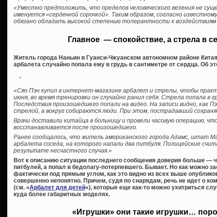
«Уместно предположить, что пределов человеческого везения не сущ
именуется «сердечной сорочкой». Таким образом, согласно известно
обязано обладать высокой степенью толерантности к воздействиям
Главное — спокойствие, а стрела в с
Житель города Наньин в Гуанси-Чжуанском автономном районе Китая 
арбалета случайно попала ему в грудь в сантиметре от сердца. Об эт
«Сяо Пэн купил в интернет-магазине арбалет и стрелы, чтобы практи
июня, во время тренировки он случайно ранил себя. Стрела попала в 
Последствия произошедшего попали на видео. На записи видно, как Пэ
стрелой, а вокруг собираются люди. При этом, пострадавший сохран
Врачи доставили китайца в больницу и провели часовую операцию, ч
восстанавливается после произошедшего.
Ранее сообщалось, что житель американского города Адамс, штат Ма
арбалета соседа, на которого напали два питбуля. Полицейские счит
результате несчастного случая.»
Вот к описанию ситуации последнего сообщения доверия больше — 
питбулей, а попал в бедолагу-потерпевшего. Бывает. Но как можно з
фактически под прямым углом, как это видно из всех выше опублико
совершенно непонятно. Причем, судя по снарядам, речь не идет о ко
(см. «
Арбалет для детей
«), которые еще как-то можно ухитриться слу
куда более габаритных моделях.
«Игрушки» они такие игрушки… пор