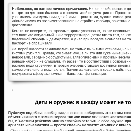
Небольшое, но важное личное примечание.
Ничего особо нового в д
конкретно детского баловства с пневматикой не усматриваю. Просто к
увлекались самодельными девайсами — рогатками, луками, самостре
«бомбочками» из позаимствованного на стройках карбида, ракетами с
фотопленке.
Кстати, не поверите, но взрослые, кроме участковых, на эти невинны
тем паче что актуальный ныне терроризм процветал где-то там, за «
подлинной свободы и демократии, а у нас при посадке в самолет не т
паспорт не спрашивали.
Да, порой шалости заканчивались не только выбитыми стеклами, но и
кистями рук и т.п. Правда, кто знает, лучше ли это или хуже нынешне
неврозами, сердечно-сосудистыми, аллергическими и прочими весьма
раньше как-то и не слышали. Ну разве что в соответствии с соврем
разного рода стрелялки, в первую очередь ставшая доступной пневма
самостоятельно, а покупаются. Причем желательно в кредит, дабы по
государства сферу экономики — банковско-финансовую.
Дети и оружие: в шкафу может не т
Публикуя подобные сообщения, я вовсе не собираюсь что-то там «нагн
объекты нашего с вами интереса так или иначе являются «источник
бы, с 3-летним ребенком можно спокойно оставить любое оружие, кр
арбалета и пневматики — просто силенок не хватит что-либо с ним с