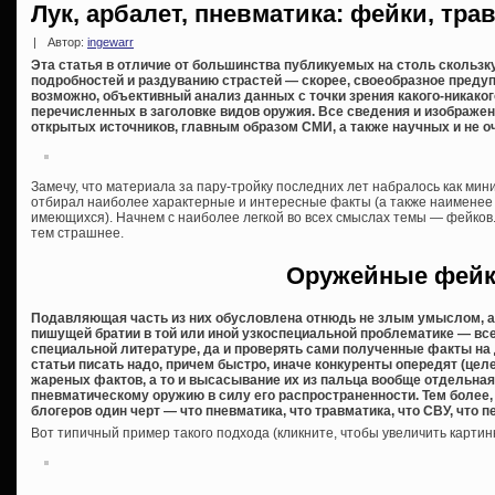
Лук, арбалет, пневматика: фейки, тр
|
Автор:
ingewarr
Эта статья в отличие от большинства публикуемых на столь скольз
подробностей и раздуванию страстей — скорее, своеобразное преду
возможно, объективный анализ данных с точки зрения какого-никаког
перечисленных в заголовке видов оружия. Все сведения и изображен
открытых источников, главным образом СМИ, а также научных и не оч
Замечу, что материала за пару-тройку последних лет набралось как мин
отбирал наиболее характерные и интересные факты (а также наименее
имеющихся). Начнем с наиболее легкой во всех смыслах темы — фейков. 
тем страшнее.
Оружейные фей
Подавляющая часть из них обусловлена отнюдь не злым умыслом, 
пишущей братии в той или иной узкоспециальной проблематике — все
специальной литературе, да и проверять сами полученные факты на 
статьи писать надо, причем быстро, иначе конкуренты опередят (це
жареных фактов, а то и высасывание их из пальца вообще отдельная
пневматическому оружию в силу его распространенности. Тем более,
блогеров один черт — что пневматика, что травматика, что СВУ, что 
Вот типичный пример такого подхода (кликните, чтобы увеличить картинк