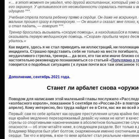
«… в этот момент он увидел, что другой воспитанник, который уже с
его окрикнул. У целившегося от неожиданности сорвалась тетива и в
идущего ***.
Учебная стрела попала ребенку прямо в сердце. Он даже не вскрикнул.
мальчик прошел сразу в тренерскую. — Он вошел и сказал: мне плохо, к
и стал падать, — говорит ***.
Тренер бросилась вызывать «скорую помощь», а находившийся в пом
оказывать первую медицинскую помощь. «Скорая» прибыла через деся
удалось.»
Как видите, здесь я не стал приводить ни иллюстраций, ни геолокаци
инцидента. Страшно представить себя не только на месте погибшего, 
неудачливого стрелка, тренера… да всех, кто так или иначе близко 
настоятельно рекомендую познакомиться со статьей «
Популярно о т
говорится о подобных ситуациях ( к лукам почти все там описанное т
Дополнение, сентябрь 2021 года.
Станет ли арбалет снова «оруж
Поводом для написания этой маленькой главы послужило «Расследо
«колбасного короля», показанное 5 сентября по «России-24» в повто
апреле). Кому интересно, без труда найдет ее в Сети, нас же во всей
Первый: сам по себе арбалет как орудие преступления штука крайне бе
еще крайне медленно перезаряжаемый девайс ну никак не катит в качест
стрелы со спортивными наконечниками в абсолютном большинстве случ
опасности — об этом читайте ниже, в следующем разделе. Вот только в
Владимир Маругов был убит болтом, снаряженным именно охотничьим д
сердце. Так что и впрямь, в кои-то веки арбалет стал реальным «виновни