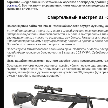
варианте — сделанные из заточенных обрезков электродов дротики (
рогатка
«). Вот честно — в сравнении с ними классическая воздушка в
жизни все случается.
Смертельный выстрел из «
По сообщению сайта rzn info, в Рязанской области осудят мужчину, к
«Случай произошел в июле 2017 года. Пьяный мужчина находился на пр
Захаровского района Рязанской области. Он решил выстрелить в зна
злоумышленника, а также не возвращал ему деньги. Мужчина выстре
и попал пострадавшему в грудную клетку, повредил правое и левое ле
Последний скончался на месте происшествия.»
Пресс-служба Михайловского районного суда Рязанской области расп
«возбуждено уголовное дело по части 1 статьи 105 УК РФ. Судебное 
года.»
Итак, давайте попытаемся немного разобраться в произошедшем, так
Осознавая экономические реалии сельской глубинки, можно сделать пре
выстрел, скорее всего, был произведен из бюджетной пружинно-поршнев
случае, как на фото, с дульной энергией чуть более 30 джоулей (для ср
ружья и карабины на порядок мощнее).