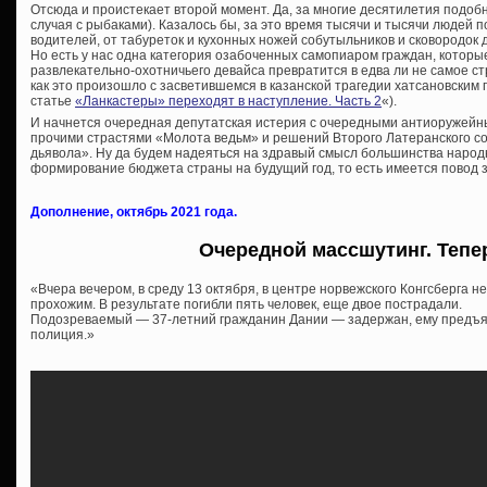
Отсюда и проистекает второй момент. Да, за многие десятилетия подобн
случая с рыбаками). Казалось бы, за это время тысячи и тысячи людей 
водителей, от табуреток и кухонных ножей собутыльников и сковородок 
Но есть у нас одна категория озабоченных самопиаром граждан, которые
развлекательно-охотничьего девайса превратится в едва ли не самое с
как это произошло с засветившемся в казанской трагедии хатсановским 
статье
«Ланкастеры» переходят в наступление. Часть 2
«).
И начнется очередная депутатская истерия с очередными антиоружей
прочими страстями «Молота ведьм» и решений Второго Латеранского со
дьявола». Ну да будем надеяться на здравый смысл большинства народн
формирование бюджета страны на будущий год, то есть имеется повод з
Дополнение, октябрь 2021 года.
Очередной массшутинг. Тепе
«Вчера вечером, в среду 13 октября, в центре норвежского Конгсберга н
прохожим. В результате погибли пять человек, еще двое пострадали.
Подозреваемый — 37-летний гражданин Дании — задержан, ему предъя
полиция.»