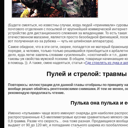
(Будете смеяться, но известны случаи, когда людей «принимали» суров
почтового отделения с посылкой от крупнейшей коммерческой интернет
устройство для дистанционного слежения за младенцами. То есть такая
отечественном магазине, является просто безобидной фигнюшкой, поск
вот полученная из-за рубежа — чуть не шпиёнская аппаратура).
Самое обидное, что в эти сети, скорее, попадется не матерый браконьер,
порядке, а человек, только-только решившийся приобщиться к арбалетно
дело, куда легче завлечь словами «усиленный», «охотничий» и т.п., даже
таковы уж свойства мужской психики. В общем, товарищи начинающие ко
в помощь :)). А также, смею надеяться, статья «
Где стрелять из лука и а
Пулей и стрелой: травмы
Повторюсь: иллюстрации для данной главы отобраны по принципу н
вообще решил обойтись рентгеновскими снимками. И тем не менее, 
рекомендую продолжать чтение.
Пулька она пулька и е
Именно «пульками» чаще всего именуют снаряды для наиболее распрос
распространенные 4,5-миллиметровые кусочки сравнительно мягкого свин
0,8 грамма. Разве что скорость… она тоже разная. Продающиеся вообщ
выдают от 90 до 120 м/с, и попадание стального шарика из газобаллон