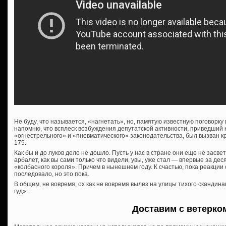
Не буду, что называется, «нагнетать», но, памятую известную поговорку
напомню, что всплеск возбуждения депутатской активности, приведший 
«огнестрельного» и «пневматического» законодательства, был вызван 
175.
Как бы и до луков дело не дошло. Пусть у нас в стране они еще не засве
арбалет, как вы сами только что видели, увы, уже стал — впервые за де
«колбасного короля». Причем в нынешнем году. К счастью, пока реакции
последовало, но это пока.
В общем, не вовремя, ох как не вовремя вылез на улицы тихого скандина
гуд»…
Доставим с ветерко