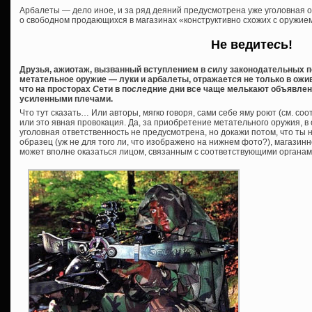
Арбалеты — дело иное, и за ряд деяний предусмотрена уже уголовная о
о свободном продающихся в магазинах «конструктивно схожих с оружие
Не ведите
с
ь!
Друзья, ажиотаж, вызванный в
с
туплением в
с
илу законодательных п
метательное оружие — луки и арбалеты, отражает
с
я не только в ож
что на про
с
торах
С
ети в по
с
ледние дни все чаще мелькают объявлен
усиленными плечами.
Что тут сказать… Или авторы, мягко говоря, сами себе яму роют (см. соо
или это явная провокация. Да, за приобретение метательного оружия, в
уголовная ответственность не предусмотрена, но докажи потом, что ты 
образец (уж не для того ли, что изображено на нижнем фото?), магазинн
может вполне оказаться лицом, связанным с соответствующими органам