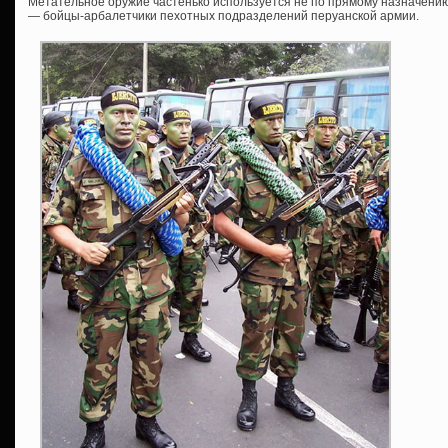
Метательное оружие частенько используется не по прямому назначению,
— бойцы-арбалетчики пехотных подразделений перуанской армии.