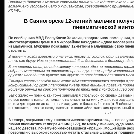
Владимир Шишков, в момент стрельбы мальчики находились около шк
возбуждено уголовное дело о хулиганстве, совершённом с применение
УК РФ).»
В Саяногорске 12-летний мальчик получ
пневматической винт
По сообщению МВД Республики Хакасия, в подвальном помещении, п
многоквартирном доме в 9 микрорайоне находились двое несоверше
из мальчиков. Мужчина показывал 12-летним мальчишкам свою пневм
стрелять.
В момент, когда взрослый отвлёкся, прозвучал хлопок: один из мальчи
плечо его другу. Несовершеннолетний был доставлен в больницу, где 
В отношении отца, по недосмотру которого едва не произошла траге
собраны материалы по признакам правонарушения, предусмотренного 
оружия в населённом пункте или других не отведенных для этого мес
Санкция статьи влечёт наложение административного штрафа в разм
конфискацией оружия и патронов к нему либо лишение права на приоб
ношение оружия на срок от полутора до трёх лет с конфискацией оруж
Батю жалко — помню, как тоже занимался стрельбой со своими детками 
но все время в напряге, нельзя отвлечься ни на минуту, а потом ощущени
потом дотащил ее до машины и загрузил в багажный отсек :)). В общем, 
пытавшихся полвека назад вложить в наши «бестолковки» правильный 
* * *
А теперь, закрывая тему «пневматического криминала», — вовсе уни
любая пневматика калибра 4,5 мм (.177), по моему мнению, куда бол
нашего детства, почему-то именовавшиеся «пращи». Мощнейшие рези
позволяли с высокой скоростью метать стальные шарики от подшипн