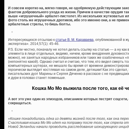
И совсем коротко на, мягко говоря, не одобряемую действующим зак
фактом добровольного ухода из жизни. Причем в качестве орудия т
выше «игрушечный» арбалет-пистолет. Из нескольких жутковатых 
фото столь же игрушечных дротиков, ибо это именно они, а не при
арбалетные стрелы, то бишь болты.
Интересующихся отсылаю к
статье В. М. Караваева
, опубликованной в 
экспертиза». 2014;57(1): 45-46.
P.S. Если честно, поначалу не хотел делать ссылку на статью — а ну ка
элемента в лице отдельных, видимо, ничем, кроме внедрения духовности
можно), не занятых народных избранников или таких же озабоченных 
(непонятно какой). Однако считал и считаю, что тем, кто видел смерть то
компьютерных шутерах, не мешало бы время от времени демонстрироват
героически выглядит костлявая на самом деле, детишки! Как это сделал, 
писательских дуэт Марины и Сергея Дяченко в рассказе с не предвещ
и дури в головах станет поменьше.
Кошка Мо Мо выжила после того, как её ч
А вот это уже один из эпизодов, описанием которых пестрят соцсет
сокращаться.
«Кошке понадобилась одна из девяти жизней после того, как она пере
Счастливая кошка Мо Мо идет на поправку после того, как стрела от
Новой Зеландии начали проводить расследование шокирующего инцид