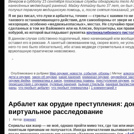
Вечером в субботу 15 сентября поисковые службы обнаружили тело А
нанесённых медведицей ранений. Майку Аптайну было 37 лет, он был
получил первичную медицинскую помощь, и, после снятия показаний, у
Я не раз писал, что луки и арбалеты, точнее — стрелы с какими-то н
такового останавливающего действия, для самообороны от зверя не г
нехороших, особенно «медвежьеопасных», местах. Не случайно прак
сделанных в том же Вайоминге или на Аляске, боухантеры, как правил
кобурой, из которой выглядывает рукоятка
крупнокалиберного писто
В данном случае собственно подопечный, явно начинающий или вообще
оставил его в рюкзаке. А занятый свежеванием гид, скорее всего, не усп
него-то оно было обязательно), ибо атака медведя стремительна и неу
врукопашную практически невозможно.
Опубликовано в рубрике
Мир оружия: новости, события, обзоры
| Метки:
алкого
дети и оружие
,
закон об оружии
,
какие ранения
,
криминал оружие
,
оружейное зак
оружие фейки
,
пневматика и закон
,
пневматика травмы
,
преступления оружие
,
п
происшествия с оружием
,
пулевые ранения
,
пьяная стрельба
,
раневая баллисти
раны
,
что пробьет арбалет
,
что пробьет пневматика
|
1 комментарий »
Арбалет как орудие преступления: до
виртуальное расследование
|
Автор:
ingewarr
Сериалы как жанр — не моё, однако пройти мимо тех, где так или ин
понятным причинам не получается. Иногда впечатления выливаются в