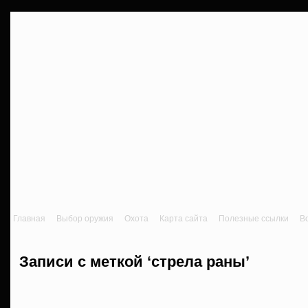
Главная
Выбор оружия
Охота
Карта сайта
Полезные ссылки
В
Записи с меткой ‘стрела раны’