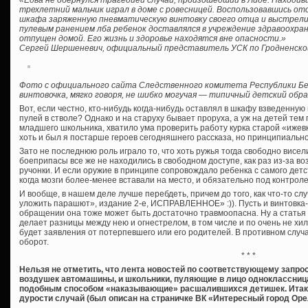
«Едва не обернулся трагедией случай, произошедший в Лиде. Находив
трехлетний мальчик играл в доме с ровесницей. Воспользовавшись отс
шкафа заряженную пневматическую винтовку своего отца и выстрелил
пулевым ранением лба ребенок доставлялся в учреждение здравоохран
отпущен домой. Его жизнь и здоровье находятся вне опасности.»
Сергей Шершеневич, официальный представитель УСК по Гродненско
Фото с официального сайта Следственного комитета Республики Бе
винтовочка, мягко говоря, не шибко могучая — типичный детский обра
Вот, если честно, кто-нибудь когда-нибудь оставлял в шкафу взведенну
пулей в стволе? Однако и на старуху бывает проруха, а уж на детей тем
младшего школьника, хватило ума проверить работу курка старой «ижевк
хоть и был я постарше героев сегодняшнего рассказа, но принципиально
Зато не последнюю роль играло то, что хоть ружья тогда свободно висел
боеприпасы все же не находились в свободном доступе, как раз из-за 
ручонки. И если оружие в принципе сопровождало ребенка с самого детс
когда мозги более-менее вставали на место, и обязательно под контрол
И вообще, в нашем деле лучше перебдеть, причем до того, как что-то сл
уложить парашют», издание 2-е, ИСПРАВЛЕННОЕ» :)). Пусть и винтовка
обращении она тоже может быть достаточно травмоопасна. Ну а стать
делает разницы между нею и огнестрелом, в том числе и по очень не хи
будет заявления от потерпевшего или его родителей. В противном слу
оборот.
* * *
Нельзя не отметить, что лента новостей по соответствующему запрос
воздушек автомашины, и школьники, пуляющие в лицо одноклассница
подобным способом «наказывающие» расшалившихся детишек. Итак 
дурости случай (был описан на страничке ВК «Интересный город Орел