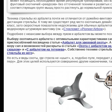
может посвящать необходимое время регулярным тренировкам, без кот
фунтовый охотничий «рекурсив» без отточенной техники и развитых
соответствующих групп мышц просто растянуть до нормальной прикл
Техника стрельбы из арбалета почти не отличается от ружейно-винтово
дистанции стрельбы. К тому же существует ряд чисто охотничьих девайсо
класс, зато скоростные показатели недосягаемы для обычных арбалето
модерновую штурмовую винтовку (см. «
Стреломет «Pioneer Airbow
«).
Подробнее с нюансами выбора между луком и арбалетом вы можете позн
Выбору охотничьего арбалета с оптимальными характеристиками са
приспособлений посвящена статья «
Арбалет для зверовой охоты
«. 
меру сил и возможностей раскрыты в статьях «
Охота с арбалетом на
скрадом
» и «
С арбалетом на тетерева
«. Собственно технике стрельб
стрельба из него
«.
Но есть и виды охоты, где стрела не «шьет», а, подобно пуле, передает
перу». Для этих целей используются совершенно другие наконечники, 