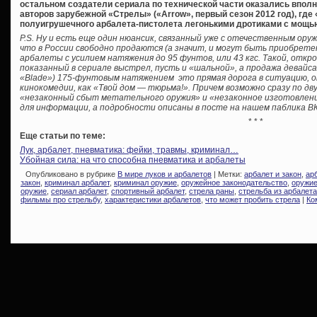
остальном создатели сериала по технической части оказались вполне
авторов зарубежной «Стрелы» («Arrow», первый сезон 2012 год), где
полуигрушечного арбалета-пистолета легонькими дротиками с мощью 
P.S. Ну и есть еще один нюансик, связанный уже с отечественным ор
что в России свободно продаются (а значит, и могут быть приобрете
арбалеты с усилием натяжения до 95 фунтов, или 43 кгс. Такой, откро
показанный в сериале выстрел, пусть и «шальной», а продажа девайс
«Blade») 175-фунтовым натяжением это прямая дорога в ситуацию, о
кинокомедии, как «Твой дом — тюрьма!». Причем возможно сразу по дв
«незаконный сбыт метательного оружия» и «незаконное изготовление
для информации, а подробности описаны в посте на нашем паблика ВК
* * *
Еще статьи по теме:
Лук, арбалет, пневматика: фейки, травмы, криминал…
Убойная сила: на что способна пневматика и арбалеты
Опубликовано в рубрике
В мире луков и арбалетов
| Метки:
арбалет и закон
,
ар
закон
,
криминал арбалет
,
криминал оружие
,
оружейное законодательство
,
оружие
оружие
,
сериал арбалет
,
спортивный арбалет
,
стрела раны
,
стрельба из арбалета
фильмы про стрельбу
,
характеристики арбалетов
,
что может пробить стрела
|
Ко