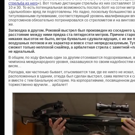
стрельба из него
«). Вот только дистанции стрельбы из них составляют 1
10 и 30. То есть потенциальная возможность послать болт на сотни метро
«дальнобою» вряд ли подготовлены. Но ладно, поскольку большинство а
титулованными пулевиками, соответствующий уровень квалификации впол
спортсменов обязательно потренировался со стрелометом и на винтово
же.
Загвоздка в другом. Роковой выстрел был произведен из соседнего з
расстояние между ними прядка ста пятидесяти метров. Причем стар
никаких высоток не было, ветра буквально сдували идущих, с их же
воздушных потоков и их характер и вовсе стал непредсказуемым. Тут
сможет только неплохой снайпер, а арбалетная стрела с заметной «
не идеальный.
В общем, по ходу фильма один за другим отсеиваются подозреваемые, 
чемпиона международного уровня, оказавшуюся по своим надобностям не 
висяк…
Разгадка, как частенько бывает, отыскивается там, где ее никто не иска
расположенных в здании, откуда был сделан выстрел, сама является к 
и вместе с тем банальную историю. На корпоративчике, посвященном дн
торжественно вручили… арбалет!