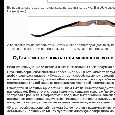
Во-первых, на это хватает силы даже не охотничьего лука. В любом сл
lbs
(на фото).
А во-вторых, такие разлапистые наконечники препятствуют дальнему пол
траве, и ее сравнительно легко отыскать, в том числе и при промахе.
Субъективные показатели мощности луков,
Если же речь идет не об охоте, а о развлекательных «пострелушках» 
Пружинно-поршневая винтовка класса «магнум» шьет навылет полуд
дефектами) раскалывает. «Супермагнум» способен дырявить хозяйс
мягкими свинцовыми пульками. «Разогнанные» винтовки с доработа
элементарно. Глухой забор из профнастила для такой пневматики не 
Стандартный блочный арбалет на 95 lbs/43 кгс на 30-метровой диста
раскалывает. Более того, стрела колет и не слишком толстые (до 10 
застревая в расщепе. Профнастил и подобные материалы не замечае
охотничьем исполнении, выпущенная из арбалета с оригинальными пле
попадается на пути, в том числе нехилую лопаточную кость крупного 
40-фунтовый рекурсивный лук куда более лоялен к различным прегр
легальный «блочник» на 60 Lbs лупит ненамного хуже запретного мо