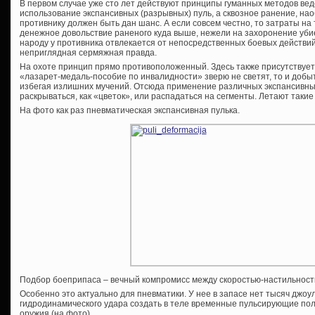
В первом случае уже сто лет действуют принципы гуманных методов ве
использование экспансивных (разрывных) пуль, а сквозное ранение, наоб
противнику должен быть дан шанс. А если совсем честно, то затраты на
денежное довольствие раненого куда выше, нежели на захоронение убие
народу у противника отвлекается от непосредственных боевых действи
неприглядная сермяжная правда.
На охоте принцип прямо противоположенный. Здесь также присутствует
«лазарет-медаль-пособие по инвалидности» зверю не светят, то и добыт
избегая излишних мучений. Отсюда применение различных экспансивных
раскрываться, как «цветок», или распадаться на сегменты. Летают такие
На фото как раз пневматическая экспансивная пулька.
Подбор боеприпаса – вечный компромисс между скоростью-настильнос
Особенно это актуально для пневматики. У нее в запасе нет тысяч джоул
гидродинамического удара создать в теле временные пульсирующие пол
оружия (на фото).