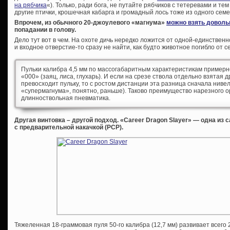
на рябчика
«). Только, ради бога, не путайте рябчиков с тетеревами и т
другие птички, крошечная кабарга и громадный лось тоже из одного семе
Впрочем, из обычного 20-джоулевого «магнума»
можно взять доволь
попадании в голову.
Дело тут вот в чем. На охоте дичь нередко ложится от одной-единстве
и входное отверстие-то сразу не найти, как будто животное погибло от с
Пульки калибра 4,5 мм по массогабаритным характеристикам примерн
«000» (заяц, лиса, глухарь). И если на срезе ствола отдельно взятая 
превосходит пульку, то с ростом дистанции эта разница сначала нивел
«супермагнума», понятно, раньше). Таково преимущество нарезного ор
длинноствольная пневматика.
Другая винтовка – другой подход. «Career Dragon Slayer» — одна и
с предварительной накачкой (PCP).
Тяжеленная 18-граммовая пуля 50-го калибра (12,7 мм) развивает всего 2