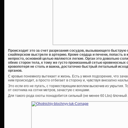
Происходит это за счет разрезания сосудов, вызывающего быструю к
снайперском выстреле в артерию. Кроме сердца и печени, попасть в 
непросто, основной целью являются легкие. Орган это довольно сол
обеих сторон тела, к тому же густо пронизанный сетью кровеносных 
кровопотеря не столь и важна, достаточно быстрый летальный исход 
органов.
С кровью понемногу вытекает и жизнь. Есть у меня подозрение, что зача
ним происходит, а просто отбегает в сторону и, чувствуя внезапно нах
Это если его не пугать, с торжествующим воплем выскочив из укрытия. 
от охотника на сотни метров, зачастую с концами.
Для такого рода охоты понадобится сильный (не менее 60 Lbs) блочный 