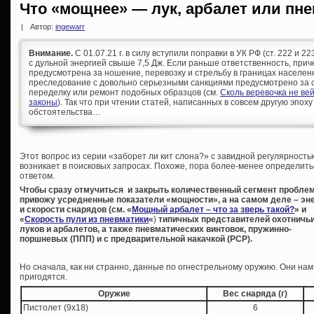
Что «мощнее» — лук, арбалет или пн
|
Автор:
ingewarr
Внимание.
С 01.07.21 г. в силу вступили поправки в УК РФ (ст. 222 и 
с дульной энергией свыше 7,5 Дж. Если раньше ответственность, при
предусмотрена за ношение, перевозку и стрельбу в границах населен
преследование с довольно серьезными санкциями предусмотрено за с
переделку или ремонт подобных образцов (см.
Сколь веревочка не ве
законы
). Так что при чтении статей, написанных в совсем другую эпоху
обстоятельства…
Э
тот вопрос из серии «заборет ли кит слона?» с завидной регулярность
возникает в поисковых запросах. Похоже, пора более-менее определить
ответом.
Чтобы сразу отмучиться и закрыть количественный сегмент пробле
привожу усредненные показатели «мощности», а на самом деле – эн
и скорости снарядов (см. «
Мощный арбалет – что за зверь такой?
» и
«
Скорость пули из пневматики
«
)
типичных представителей охотничь
луков и арбалетов, а также пневматических винтовок, пружинно-
поршневых (ППП) и с предварительной накачкой (PCP).
Но сначала, как ни странно, данные по огнестрельному оружию. Они нам
пригодятся.
Оружие
Вес снаряда (г)
Пистолет (9х18)
6