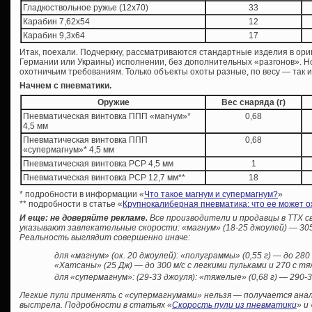
Гладкоствольное ружье (12х70)
33
Карабин 7,62х54
12
Карабин 9,3х64
17
Итак, поехали. Подчеркну, рассматриваются стандартные изделия в ори
Германии или Украины) исполнении, без дополнительных «разгонов». Н
охотничьим требованиям. Только объекты охоты разные, по весу — так и 
Начнем с пневматики.
Оружие
Вес снаряда (г)
Пневматическая винтовка ППП «магнум»*
0,68
4,5 мм
Пневматическая винтовка ППП
0,68
«супермагнум»* 4,5 мм
Пневматическая винтовка PCP 4,5 мм
1
Пневматическая винтовка PCP 12,7 мм**
18
* подробности в информации «
Что такое магнум и супермагнум?
»
** подробности в статье «
Крупнокалиберная пневматика: что ее может о
И еще: не доверяйте рекламе.
Все производители и продавцы в ТТХ 
указывают завлекательные скорости: «магнум» (18-25 джоулей) — 305 
Р
еальность выглядит совершенно иначе:
для «магнум» (ок. 20 джоулей): «полуграммы» (0,55 г) — до 280 
«Хатсаны» (25 Дж) — до 300 м/с с легкими пульками и 270 с т
для «супермагнум»: (29-33 джоуля): «тяжелые» (0,68 г) — 290-3
Легкие пули применять с «супермагнумами» нельзя — получается ан
выстрела. Подробности в статьях «
Скорость пули из пневматики
» и 