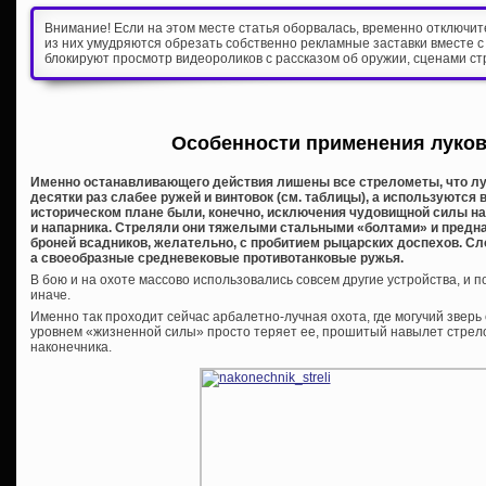
Внимание! Если на этом месте статья оборвалась, временно отключи
из них умудряются обрезать собственно рекламные заставки вместе с
блокируют просмотр видеороликов с рассказом об оружии, сценами ст
Особенности применения луков
Именно останавливающего действия лишены все стрелометы, что луки
десятки раз слабее ружей и винтовок (см. таблицы), а используются 
историческом плане были, конечно, исключения чудовищной силы н
и напарника. Стреляли они тяжелыми стальными «болтами» и предн
броней всадников, желательно, с пробитием рыцарских доспехов. Сло
а своеобразные средневековые противотанковые ружья.
В бою и на охоте массово использовались совсем другие устройства, и
иначе.
Именно так проходит сейчас арбалетно-лучная охота, где могучий звер
уровнем «жизненной силы» просто теряет ее, прошитый навылет стрел
наконечника.