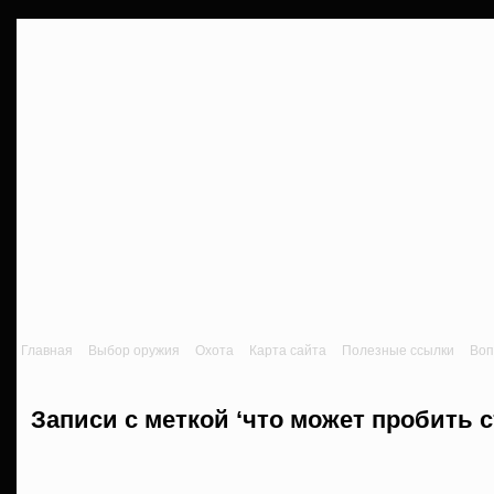
Главная
Выбор оружия
Охота
Карта сайта
Полезные ссылки
Воп
Записи с меткой ‘что может пробить с