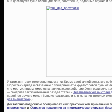
они достанутся туше оленя, для чего, собственно, подобные оружие и 
У таких винтовок тоже есть недостатки. Кроме заоблачной цены, это не
скорость снаряда и связанные с этим рикошеты круглоголовой пули от л
«по месту», приемлемое останавливающее действие. Хотя если речь иде
— смотрите заключительный раздел статьи «
Пневматические винтовки 
подобное оружие может быть использовано и для метания тяжелых охот
для пневматики
«).
Достаточно подробно о боеприпасах и их практическом применении го
пневматики
» и «
Характер поражения из пневматического оружия биол