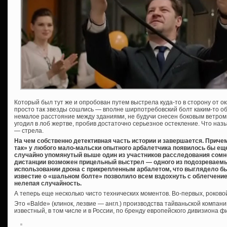
Который был тут же и опробован путем выстрела куда-то в сторону от о
просто так звезды сошлись — вполне ширпотребовский болт каким-то о
немалое расстояние между зданиями, не будучи снесен боковым ветром
угодил в лоб жертве, пробив достаточно серьезное остекление. Что наз
— стрела.
На чем собственно детективная часть истории и завершается. Причем
так» у любого мало-мальски опытного арбалетчика появилось бы еще
случайно упомянутый выше один из участников расследования сомне
дистанции возможен прицельный выстрел — одного из подозреваемы
использовании дрона с прикрепленным арбалетом, что выглядело б
известие о «шальном болте» позволило всем вздохнуть с облегчение
нелепая случайность.
А теперь еще несколько чисто технических моментов. Во-первых, роково
Это «Balde» (клинок, лезвие — англ.) производства тайваньской компан
известный, в том числе и в России, по бренду европейского дивизиона ф