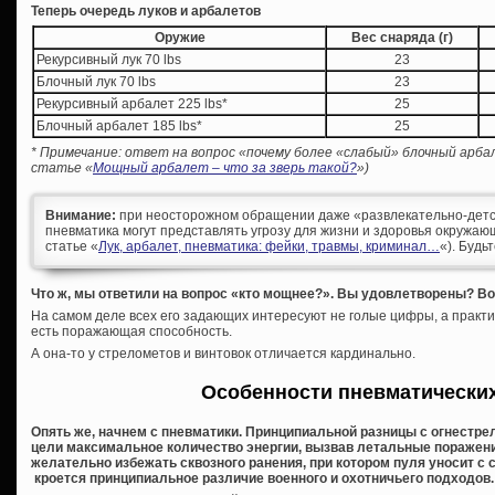
Теперь очередь луков и арбалетов
Оружие
Вес снаряда (г)
Рекурсивный лук 70 lbs
23
Блочный лук 70 lbs
23
Рекурсивный арбалет 225 lbs*
25
Блочный арбалет 185 lbs*
25
* Примечание: ответ на вопрос «почему более «слабый» блочный арба
статье «
Мощный арбалет – что за зверь такой?
»)
Внимание:
при неосторожном обращении даже «развлекательно-детс
пневматика могут представлять угрозу для жизни и здоровья окружающ
статье «
Лук, арбалет, пневматика: фейки, травмы, криминал…
«). Будь
Что ж, мы ответили на вопрос «кто мощнее?». Вы удовлетворены? Вот
На самом деле всех его задающих интересуют не голые цифры, а практи
есть поражающая способность.
А она-то у стрелометов и винтовок отличается кардинально.
Особенности пневматически
Опять же, начнем с пневматики. Принципиальной разницы с огнестрел
цели максимальное количество энергии, вызвав летальные поражения
желательно избежать сквозного ранения, при котором пуля уносит с с
кроется принципиальное различие военного и охотничьего подходов.