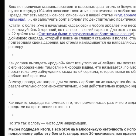
Вполне приличная машинка в сегменте массовых сравнительно бюджетн
футов в секунду (104 м/с) позволяет охотиться практически на любого зв
Правда, тут есть масса нюансов, описанных в нашей статье «
Лук, арбале
криминал…
«, но заполучить болт в голову это действительно практиче
Кстати, о болте. Уже в начальных кадрах серии любого арбалетчика нес
слишком убойный короткий, но главное — легкий вариант. Для охоты в 
и 22 дюйма (см. «
Охотничьи были: с рекурсивным арбалетом на слона
«)
дюймового снаряда, который и вовсе не слишком стабилен в полете, сто
подтвердила сцена дарения, где стрела накладывается на направляющу
размеру:
Как должен выглядеть «родной» болт все у того же «Блейда», вы можете
с его изображением, там отличия хорошо видны. Что называется, почувс
простительному заблуждению создателей сериала, которые вовсе не об
арбалетной практики.
Замечу, правда, что как раз для матчевых арбалетов используются бол
развлекательно-спортивно-охотничьих, и они действительно изрядно ко
Как видите, снаряды напоминают те, что применялись с различного ви
предками на протяжении сотен лет.
Но это так, к слову — чисто для информации.
Мы же подведем итоги. Несмотря на малюсенькую неточность с исп
подаренному арбалету болта (стандартные 20-дюймовые, как правило