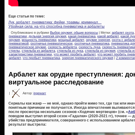
Еще статьи по теме:
Лук, арбалет, пневматика: фейки, травмы, криминал…
Убойная сила: на что способна пневматика и арбалеты
Опубликовано в рубрике
Выбор оружия: общие вопросы
| Метки:
арбалет охота
пневматики
,
дульная энергия оружия
,
какая пневматика
,
какой арбалет
,
какой лук
оружия
,
мощность пневматики
,
мощный арбалет
,
оружие энергия
,
охота с арбал
пневматикой
,
охотничье пневматическое
,
охотничья пневматика
,
пневматика дл
пневматическое оружие
,
скорость арбалета
,
скорость лука
,
скорость пневматики
стрелы
,
стрельба из арбалета
,
стрельба из лука
,
стрельба из оружия
,
стрельба и
характеристики пневматики
,
что может пробить арбалет
,
что может пробить пнев
арбалет
,
что пробьет пневматика
,
энергия пневматического оружия
|
2 коммента
Арбалет как орудие преступления: до
виртуальное расследование
|
Автор:
ingewarr
Сериалы как жанр — не моё, однако пройти мимо тех, где так или ин
понятным причинам не получается. Иногда впечатления выливаются в
после просмотра нескольких сезонов «Ходячих мертвецов» (см. «
Арб
поводом выступил второй сезон «Гадалки» (2020-2021 гг), точнее —
убийства предпринимателя, совершенного с использованием арбалета
результат выстрела: