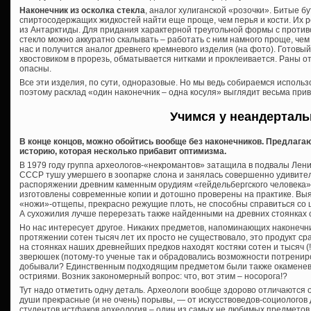
Наконечник из осколка стекла
, аналог хулиганской «розочки». Битые б
спиртосодержащих жидкостей найти еще проще, чем перья и кости. Их 
из Антарктиды. Для придания характерной треугольной формы с проти
стекло можно аккуратно скалывать – работать с ним намного проще, чем 
нас и получится аналог древнего кремневого изделия (на фото). Готовы
хвостовиком в прорезь, обматывается нитками и проклеивается. Раны от
опасны.
Все эти изделия, по сути, одноразовые. Но мы ведь собираемся использо
поэтому расклад «один наконечник – одна косуля» выглядит весьма при
Учимся у неандерталь
В конце концов, можно обойтись вообще без наконечников. Предлаг
историю, которая несколько прибавит оптимизма.
В 1979 году группа археологов-«некромантов» затащила в подвалы Лени
СССР тушу умершего в зоопарке слона и занялась совершенно удивите
распоряжении древним каменным орудиям «гейдельбергского человека»
изготовлены современные копии и дотошно проверены на практике. Вы
«ножи»-отщепы, прекрасно режущие плоть, не способны справиться со 
А сухожилия лучше перерезать также найденными на древних стоянках
Но нас интересует другое. Никаких предметов, напоминающих наконечни
протяжении сотен тысяч лет их просто не существовало, это продукт с
на стоянках наших древнейших предков находят костяки сотен и тысяч (!
зверюшек (потому-то ученые так и обрадовались возможности потрениро
добывали? Единственным подходящим предметом были также окаменев
остриями. Возник закономерный вопрос: что, вот этим – носорога!?
Тут надо отметить одну деталь. Археологи вообще здорово отличаются 
души прекрасные (и не очень) порывы, — от искусствоведов-социологов
студентов истфаков археология – один из самых не любимых предметов,