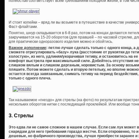
полностью соответствует всем требованиям походной жизни, в том числе
И стоит копейки – вряд ли вы возьмете в путешествие в качестве униве
Фаст-флайтами.
Понятно, шнур складывается в 6-8 раз, потом на концах делаются петель
закручивается на 15-20 оборотов (для правшей – по часовой стрелке, д
для практически одноразового изделия можно и обойтись.
Важное дополнение
: петлю лучше сделать только с одного конца, а 
сможете отрегулировать «базу» лука (расстояние от рукоятки до тети
холостую», из него, удлиняя/укорачивая тетиву, и остановитесь на
комфорт выстрела при максимальной силе. Добейтесь отсутствия не
слишком вялым и слишком дерганым, норовистым. За основу возьмите
пляшите. Потом можете сделать и вторую петельку, но вполне можно 
остается всегда завязанным, снимать тетиву на период бездействия,
только с одного плеча.
Так называемое «гнездо» для стрелы (на фото) по результатам пристрел
нескольких оборотов нитки с последующей проклейкой. Или вообще тонк
3. Стрелы
Это едва ли не самое сложное в нашем случае. Если сам лук может 
снарядам для него требования гораздо жестче. Если откровенно, то и
дешевые, но фабричного производства, лучше приобрести заранее и 