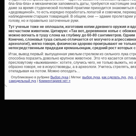
бла-бла-бла» и механически запоминать даты, требуются настоящие зна
даже за время студенческой полевой практики приходится знакомиться
«дедовщиной», то есть изрядно поработать лопатой и совочком, переки
наблюдением старших товарищей. В общем, они — эдакие пролетарии у
голову, но и правильно заточенные руки.
Тут ученые тоже не оплошали, изготовив копии древнего оружия и в
несчастном животном. Цитирую: «Так вот, деревянное копье с обожж
можно вогнать в тушу слона на глубину до 60-80 сантиметров. Одним 
Конечно, слоновья туша сильно отличается от могучего и агрессивно
археологи!), мягко говоря, физически здорово проигрывают не тольк
непосредственным прадедам кроманьонцам, средний рост которых с
Итак, вывод первый: выпущенная умелым стрелком из сильного лука ст
способна поразить довольно крупное животное. Это что касается оптим
пресловутому «выживанию»: хотите, случись чего, не только выжить, но и
образно говоря, не в искусствоведы, а в археологи. Учитесь стрелять, в
откладывая на потом. Можно опоздать…
Опубликовано в рубрике
Выбор лука
| Метки:
выбор лука
,
как сделать лук
,
лук
,
самодельный лук
|
Комментариев нет »