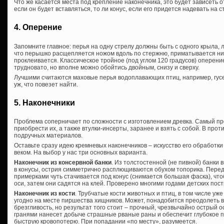
Что же касается места под крепление наконечника, это будет зависеть от 
если он будет вставляться, то ли конус, если его придется надевать на с
4. Оперение
Запомните главное: перья на одну стрелу должны быть с одного крыла, л
что перышко расщепляется ножом вдоль по стержню, приматывается нит
проклеивается. Классическое тройное (под углом 120 градусов) оперени
трудновато, но вполне можно обойтись двойным, снизу и сверху.
Лучшими считаются маховые перья водоплавающих птиц, например, гусей
уж, что повезет найти.
5. Наконечники
Проблема соперничает по сложности с изготовлением древка. Самый про
приобрести их, а также втулки-инсерты, заранее и взять с собой. В про
подручных материалов.
Оставьте сразу идею кремневых наконечников – искусство его обработк
веком. На выбор у нас три основных варианта.
Наконечник из консервной банки
. Из толстостенной (не пивной) банки
в конусы, острия симметрично расплющиваются обухом топорика. Перед
примерками чуть стачивается под конус (снимается большая фаска), что
оси, затем они садятся на клей. Проверено многими годами детских пос
Наконечник из кости
. Трубчатые кости животных и птиц, в том числе уж
угодно на месте пиршества хищников.
Может, понадобится преодолеть 
брезгливость, но результат того стоит – прочный, чрезвычайно острый 
гранями нанесет добыче страшные рваные раны и обеспечит глубокое п
быструю кровопотерю. При попадании «по месту», разумеется.