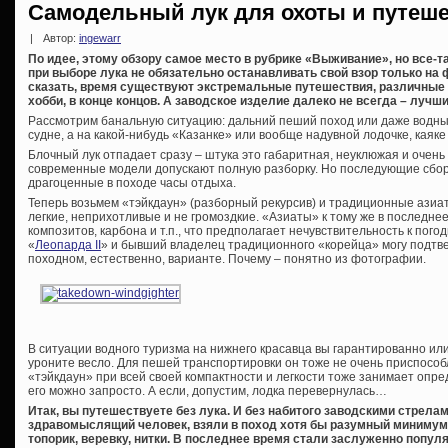
Самодельный лук для охоты и путеш
|
Автор:
ingewarr
По идее, этому обзору самое место в рубрике «Выживание», но все-та
при выборе лука не обязательно останавливать свой взор только на 
сказать, время существуют экстремальные путешествия, различные
хобби, в конце концов. А заводское изделие далеко не всегда – лучши
Рассмотрим банальную ситуацию: дальний пеший поход или даже водны
судне, а на какой-нибудь «Казанке» или вообще надувной лодочке, каяке 
Блочный лук отпадает сразу – штука это габаритная, неуклюжая и очень
современные модели допускают полную разборку. Но последующие сборк
драгоценные в походе часы отдыха.
Теперь возьмем «тэйкдаун» (разборный рекурсив) и традиционные азиат
легкие, неприхотливые и не громоздкие. «Азиаты» к тому же в последне
композитов, карбона и т.п., что предполагает нечувствительность к по
«
Леопарда II
» и бывший владелец традиционного «корейца» могу подтве
походном, естественно, варианте. Почему – понятно из фотографии.
В ситуации водного туризма на нижнего красавца вы гарантированно или 
уроните весло. Для пешей транспортировки он тоже не очень приспособ
«тэйкдаун» при всей своей компактности и легкости тоже занимает опре
его можно запросто. А если, допустим, лодка перевернулась…
Итак, вы путешествуете без лука. И без набитого заводскими стрелам
здравомыслящий человек, взяли в поход хотя бы разумный минимум
топорик, веревку, нитки. В последнее время стали заслуженно попул