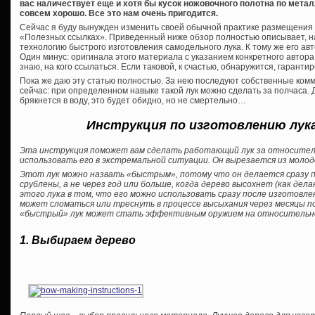
вас наличествует еще и хотя бы кусок ножовочного полотна по метал
совсем хорошо. Все это нам очень пригодится.
Сейчас я буду вынужден изменить своей обычной практике размещения 
«Полезных ссылках». Приведенный ниже обзор полностью описывает, н
технологию быстрого изготовления самодельного лука. К тому же его ав
Один минус: оригинала этого материала с указанием конкретного автора 
знаю, на кого ссылаться. Если таковой, к счастью, обнаружится, гаранти
Пока же даю эту статью полностью. За нею последуют собственные ком
сейчас: при определенном навыке такой лук можно сделать за полчаса. 
брякнется в воду, это будет обидно, но не смертельно…
Инструкция по изготовлению лук
Эта инструкция поможет вам сделать работающий лук за относител
использовать его в экстремальной ситуации. Он вырезается из молод
Этот лук можно назвать «быстрым», потому что он делается сразу по
срублены, а не через год или больше, когда дерево высохнет (как де
этого лука в том, что его можно использовать сразу после изготовле
может сломаться или треснуть в процессе высыхания через месяцы п
«быстрый» лук может стать эффективным оружием на относительно
1. Выбираем дерево