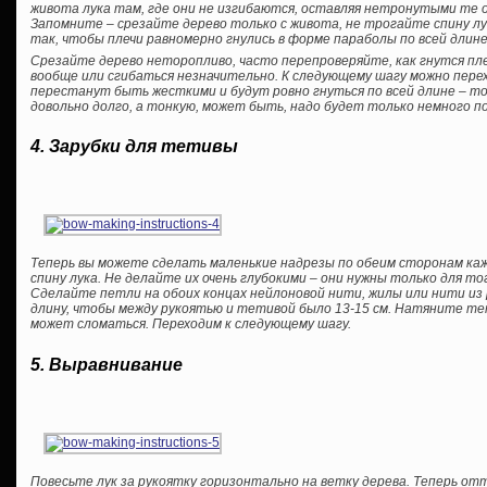
живота лука там, где они не изгибаются, оставляя нетронутыми те о
Запомните – срезайте дерево только с живота, не трогайте спину лу
так, чтобы плечи равномерно гнулись в форме параболы по всей длине
Срезайте дерево неторопливо, часто перепроверяйте, как гнутся пле
вообще или сгибаться незначительно. К следующему шагу можно перех
перестанут быть жесткими и будут ровно гнуться по всей длине – 
довольно долго, а тонкую, может быть, надо будет только немного п
4. Зарубки для тетивы
Теперь вы можете сделать маленькие надрезы по обеим сторонам каж
спину лука. Не делайте их очень глубокими – они нужны только для т
Сделайте петли на обоих концах нейлоновой нити, жилы или нити из
длину, чтобы между рукоятью и тетивой было 13-15 см. Натяните тет
может сломаться. Переходим к следующему шагу.
5. Выравнивание
Повесьте лук за рукоятку горизонтально на ветку дерева. Теперь от