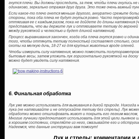
гнутся плечи. Вы должны проследить, за тем, чтобы плечи гнулись не
одинаково, зеркально отражая друг друга. Это тоже очень важный пун
Если какое-то плечо гнется меньше другого, аккуратно срежьте больш
стороны, пока оба плеча не будут гнуться ровно. Часто перепроверя
оттягивая ее с каждым разом, пока не дойдете до длины натяжения 
представить, что вы держите лук и оттягиваете тетиву до верхней 
между рукояткой и челюстью и будет длиной натяжения).
Процесс выравнивания закончен, когда оба плеча гнутся ровно и одина
того, чтобы оттянуть тетиву полностью) составляет столько, сколь
охоты на мелкую дичь, 18-27 кг для крупных животных вроде оленей.
Чтобы измерить силу натяжения, можно поместить полутораметровы
бытовые весы, затем уложить лук горизонтально рукояткой на доску 
можно будет увидеть силу натяжения.
6. Финальная обработка
Лук уже можно использовать для выживания в дикой природе. Никогда
лука (не натягивайте и не отпускайте тетиву без стрелы). Лук мож
обработки можно отшлифовать живот и покрыть его легким маслом, 
Многие лучники предпочитают использовать для этой цели льняное и
в хорошем состоянии, стреляйте из него, смазывайте его и обструги
Надеемся, что данные инструкции вам помогут!
Лук и стрелы: комментарии и