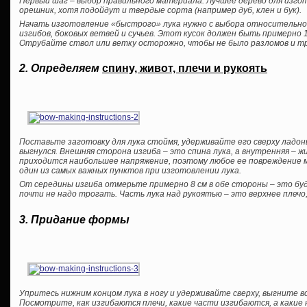
Первый шаг – выбор правильного материала. Лучшее дерево для изгото
орешник, хотя подойдут и твердые сорта (например дуб, клен и бук).
Начать изготовление «быстрого» лука нужно с выбора относительно 
изгибов, боковых ветвей и сучьев. Этот кусок должен быть примерно 1,
Отрубайте ствол или ветку осторожно, чтобы не было разломов и тр
2. Определяем
спину, живот, плечи и рукоять
Поставьте заготовку для лука стоймя, удерживайте его сверху ладо
выгнулся. Внешняя сторона изгиба – это спина лука, а внутренняя – ж
приходится наибольшее напряжение, поэтому любое ее повреждение
один из самых важных пунктов при изготовлении лука.
От середины изгиба отмерьте примерно 8 см в обе стороны – это б
почти не надо трогать. Часть лука над рукоятью – это верхнее плечо,
3. Придание формы
Упритесь нижним концом лука в ногу и удерживайте сверху, выгните в
Посмотрите, как изгибаются плечи, какие части изгибаются, а какие