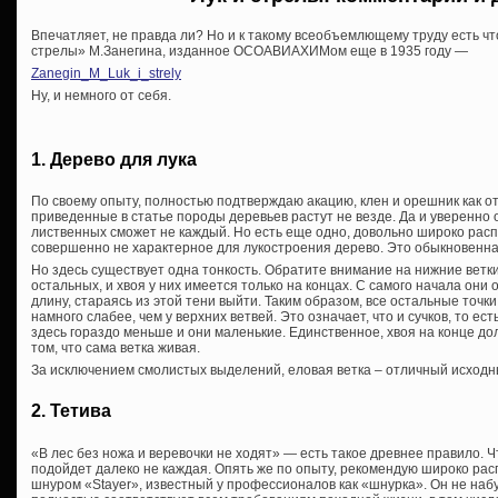
Впечатляет, не правда ли? Но и к такому всеобъемлющему труду есть чт
стрелы» М.Занегина, изданное ОСОАВИАХИМом еще в 1935 году —
Zanegin_M_Luk_i_strely
Ну, и немного от себя.
1. Дерево для лука
По своему опыту, полностью подтверждаю акацию, клен и орешник как о
приведенные в статье породы деревьев растут не везде. Да и уверенно о
лиственных сможет не каждый. Но есть еще одно, довольно широко расп
совершенно не характерное для лукостроения дерево. Это обыкновенна
Но здесь существует одна тонкость. Обратите внимание на нижние ветки.
остальных, и хвоя у них имеется только на концах. С самого начала они
длину, стараясь из этой тени выйти. Таким образом, все остальные точки
намного слабее, чем у верхних ветвей. Это означает, что и сучков, то е
здесь гораздо меньше и они маленькие. Единственное, хвоя на конце до
том, что сама ветка живая.
За исключением смолистых выделений, еловая ветка – отличный исходн
2. Тетива
«В лес без ножа и веревочки не ходят» — есть такое древнее правило. Ч
подойдет далеко не каждая. Опять же по опыту, рекомендую широко ра
шнуром «Stayer», известный у профессионалов как «шнурка». Он не набух