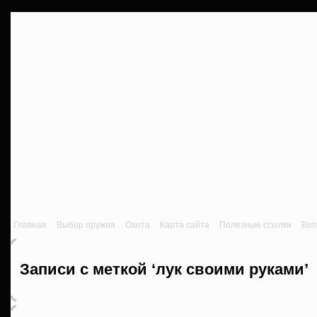
Главная
Выбор оружия
Охота
Карта сайта
Полезные ссылки
Воп
Записи с меткой ‘лук своими руками’