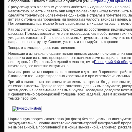
с поролоном. Ничего с ними не случиться (см. «
Стрелы для арбалета
Сразу скажу, что в полевых условиях добиться их единообразия по спайну 
невозможно. То есть и лететь они будут по-разному. Выход может быть т
сделайте три-четыре более-менее одинаковые стрелы и пометьте их. Зат
вот эта с угольными продольными полосками малость забирает влево, а в
Потренировавшись, можно будет распознавать их даже на ощупь, ночью
Как рассчитать длину будущих стрел исходя из собственной индивидуаль
рассказа. Подразумевается, что эти процедуры, как и собственно техни
уже давно известны. Иначе после немалых трудозатрат вы получите не
направлении» игрушку. Словом, учитесь и тренируйтесь заранее.
Теперь о самом процессе изготовления.
Неплохие и изначально сравнительно прямые древки получаются из ошк
орешника или из такого проверенного тысячелетиями материала, как ве
легендарный «Тирольский ледяной человек», см. «
Последний бой «Ледя
ничего нет, все понятно интуитивно.
Камыш/тростник мы широко использовали в детстве. В принципе, работ
Сложности возникнут с прорезью хвостовика и при стрельбе из сильных
Третий вариант – так называемые «каленые» стрелы. Да-да, они самые, 
от слова «колоть». Проще говоря, заготовки для них вы получаете, расп
затем доски на более-менее прямые бруски. Последние доводите ножом
и сравнительно однообразной толщины всех изделий. Затем их желате
тем же песочком.
Нормальную прорезь хвостовика (на фото) без специальных инструмент
затруднительно. Вполне достаточно сантиметровой центральной проре
не вырезанной, а пропиленной и в конце выжженной, например, раскале