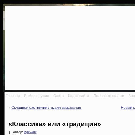
Главная
Выбор оружия
Охота
Карта сайта
Полезные ссылки
Воп
«
Складной охотничий лук для выживания
Новый к
«Классика» или «традиция»
|
Автор:
ingewarr