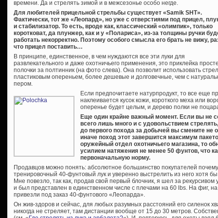
времени. Да и стрелять зимой и в межсезонье особо негде.
Для любителей прицельной стрельбы существует «Samik SHT».
Фактически, тот же «Леопард», но уже с отверстиями под прицел, пл
и стабилизатор. То есть, вроде как, классический «олимпик», только
коротковат, да плунжер, как и у «Полариса», из-за толщины ручки буд
работать некорректно. Поэтому особого смысла его брать не вижу, ра
что прицел поставить…
В принципе, единственное, в чем нуждаются все эти луки для
развлекательного и даже охотничьего применения, это приклейка прост
полочки за полтинник (на фото слева). Она позволит использовать стре
пластиковым опереньем, более дешевые и долговечные, чем с натурал
пером.
Если предпочитаете натурпродукт, то все еще про
наклеивается кусок кожи, короткого меха или вор
оперенье будет целым, и дерево полки не поцар
Еще один крайне важный момент. Если вы не с
всего лишь много и с удовольствием стрелять
до первого похода за добычей вы смените не о
иначе поход этот завершится максимум пакето
оружейный отдел охотничьего магазина, то обн
усилием натяжения не менее 50 фунтов, что 
первоначальную норму.
Продавцов можно понять: абсолютное большинство покупателей почему-
тренировочный 40-фунтовый лук и уверенно выстрелить из него хотя бы 
Мне повезло, так как, продав свой первый блочник, я шел за рекурсивом 
и был представлен в единственном числе с плечами на 60 lbs. На фиг, 
привезли под заказ 40-фунтового «Леопарда».
Он жив-здоров и сейчас, для любых разумных расстояний его силенок хва
никогда не стреляет, там дистанции вообще от 15 до 30 метров. Собстве
(см. «
Где стрелять из лука и арбалета?
«). И, повторюсь, для охоты взял