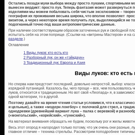
Остались позади муки выбора между просто луками, спортивными м
вынесен вердикт: просто лук. Теперь фантазия может развернуться 
изделиями мы можем побаловать себя чистым эксклюзивом – творе
география их проживания весьма широка, что вполне позволяет прос
визитом, а через некоторое время получить лук, выделяющийся не 
подогнанный точно под ваши антропометрические данные.
При наличии соответствующим образом заточенных рук и свободной пл
испытать себя на этом поприще. (Ссылки на «витрины Мастеров» и на 
разделе
.)
Оглавление
1
Виды луков: кто есть кто
2
Разборный лук, он же «тэйкдаун»
3
Традиционный лук: Европа и Азия
Виды луков: кто есть 
Но сперва нам предстоит последний, довольно непростой, выбор: класси
изрядной путаницей. Казалось бы, чего проще – все, чем пользовалось
луков, относится к традиционным. Но вот свой «Леопард» я, в зависимос
одной категории, то в другой.
Поэтому давайте на время чтения статьи условимся, что к классиче
и цельные), а также «модерн лонгбоу» с полочкой для стрел, а трад
однодревки (древнейший вариант лука – палка с веревкой) и разнооб
(«монгольский», «корейский», «гуннский»).
На материал внимания обращать не будем, поскольку рог и жилы животн
Весь этот огород я нагородил только потому, что уж очень они разные, 
главное отличие – техника стрельбы. Рассмотрим поподробнее типичны