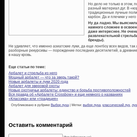
Но дело не только в этом, 
разный материал дуг. В «ко
традиционные лучные поли
карбон. Да и плечики у нег
Ну да ладно. Мы выяснил
намного сложнее в освоен
даже интереснее. Не очен
развлекательной стрельбы
бренды).
Не удивляет, что именно азиатские луки, да еще лонгбоу всех видов, т
разборные рекурсивы — порождение последних десятилетий, а древние 
в нашу кровь.
Еще статьи по теме:
Арбалет и стрельба из него
Мощный арбалет — что за зверь такой?
Новые арбалеты и луки 2020 года
Арбалет для зверовой охоты
Новые охотничьи арбалеты: единство и борьба противоположностей
Вся правда об «Арбалете Crossbow» и еще немного о названиях
«Классика» или «традиция»
Опубликовано в рубрике
Выбор лука
| Метки:
выбор лука
,
классический лук
,
лук
Оставить комментарий
Имя (обязательно)