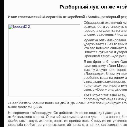
Разборный лук, он же «тэ
Итак: классический «Leopard II» от корейской «Samik», разборный рек
Образцовый охотничий лук 
возможности установить д
говорила студентка из ане
словом, заточенный под х
Рукоятка оптимизирована 
удерживается без всяких 
что это немного снижает т
Тянется лук мягко и уверен
Пробовал тянуть «до уха»
Я его брал за 9 тысяч. О
самиковскому «Deer Master
тысячу и, судя по интерне
«Леопарда». В чем тут при
особенно когда на одном 
у них взаимозаменяемые. 
«оленьих» плечиков, а ру
своя, у «Deer» она уж оч
Хотя что-то тут явно есть,
поскольку тетивная база у
«Deer Master» больше почти на дюйм. Да и сам Samik позиционирует его
выше моего хищника.
Но вернемся к «Леопарду». Он действительно не подходит даже для
любительского спорта. Олимпийские луки намного длиннее, а значит, бо
стабильны, тянуть их легче, опять же прицел есть. К тому же интуитивна
стрельба требует регулярных занятий на воле, а на них, как всегда, не х