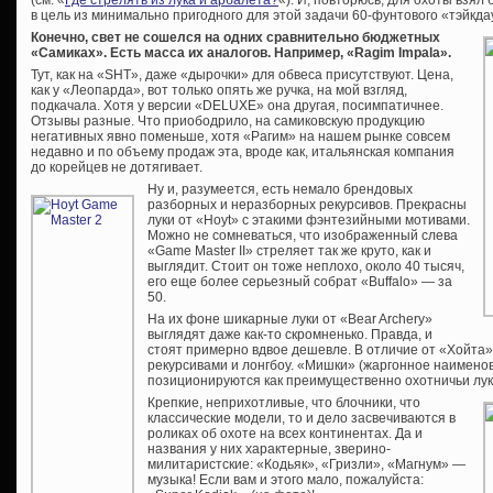
в цель из минимально пригодного для этой задачи 60-фунтового «тэйкдау
Конечно, свет не сошелся на одних сравнительно бюджетных
«Самиках». Есть масса их аналогов. Например, «Ragim Impala».
Тут, как на «SHT», даже «дырочки» для обвеса присутствуют. Цена,
как у «Леопарда», вот только опять же ручка, на мой взгляд,
подкачала. Хотя у версии «DELUXE» она другая, посимпатичнее.
Отзывы разные. Что приободрило, на самиковскую продукцию
негативных явно поменьше, хотя «Рагим» на нашем рынке совсем
недавно и по объему продаж эта, вроде как, итальянская компания
до корейцев не дотягивает.
Ну и, разумеется, есть немало брендовых
разборных и неразборных рекурсивов. Прекрасны
луки от «Hoyt» с этакими фэнтезийными мотивами.
Можно не сомневаться, что изображенный слева
«Game Master II» стреляет так же круто, как и
выглядит. Стоит он тоже неплохо, около 40 тысяч,
его еще более серьезный собрат «Buffalo» — за
50.
На их фоне шикарные луки от «Bear Archery»
выглядят даже как-то скромненько. Правда, и
стоят примерно вдвое дешевле. В отличие от «Хойта
рекурсивами и лонгбоу. «Мишки» (жаргонное наимено
позиционируются как преимущественно охотничьи лук
Крепкие, неприхотливые, что блочники, что
классические модели, то и дело засвечиваются в
роликах об охоте на всех континентах. Да и
названия у них характерные, зверино-
милитаристские: «Кодьяк», «Гризли», «Магнум» —
музыка! Если вам и этого мало, пожалуйста: