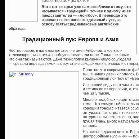
«Super Kodiak » (на фото)!
Вот этот «зверь» уже намного ближе к тому, что
называется «традицией», точнее к одному из ее
представителей — «лонгбоу». В переводе это
означает всего-навсего «длинный лук», за
основу взяты средневековые английские
образцы.
Традиционный лук: Европа и Азия
Честно говоря, в далеком детстве, не имея Айфонов, а кое-кто и
телевизоров, мы этих «лонгбоу» переделали море. Только не знали,
что они так называются. Даже технологию какую-никакую соблюдали
— срезали деревца зимой, в отсутствие сокодвижения, очищали от коры,
Понятно, что современные фаб
выше наших давних поделок. Во
традиционный лонгбоу от «Bea
И внешний вид у него чисто зав
и тетива не из веревочки, а, ка
чем за 5 тысяч.
Много о подобных «раритетах» 
тема. Что следует обязательно
хорошим тоном считается собл
антуража. Так, стрелять из ни
натуральным, естественно, опе
грубая ткань, много натуральн
капрона.
На главное далеко не это. Все 
центробойные (блочники — по 