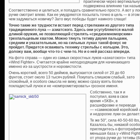
практически через вертикальну
подвержена влиянию так назыв
Соответственно и целиться, и попадать сравнительно просто. А вот у ло
ручке смотрит влево. Как ее умудряются посылать точно в цель — в этом 
чем задуматься новичку? Зато вкус победы будет намного слаще!
Точно такие же трудности встают перед стрелками из другого типа
традиционного лука — азиатского. Здесь они усугубляются малой
длиной оружия, не позволяющей стрелять «средиземноморским»
трехпальцевым хватом. Можно тянуть тетиву двумя пальцами,
средним и указательным, но на сильных луках такой фокус не
пройдет. Придется осваивать технику стрельбы с кольцом. Это,
доложу вам, вообще что-то с чем-то. Но и о ней рассказ впереди.
На фото справа — один из самых скоростных луков «азиатского» типа
«Wind Fighter». Считается крайне неподходящим для начинающего
именно из-за шустрости и норовистости.
Очень короткий, всего 50 дюймов, выпускается силой от 20 до 60
фунтов, стоит около 13 тысяч рублей. Покупать слишком слабый, зато
спокойный, я особого смысла не вижу, можно сразу взять более
покладистый лучок и не «компрометировать» грозное именя.
Собственно, так я и
поступил, взяв в свое
время «SKB», в
расшифровке и переводе
— «самиковский корейский л
и недорогие луки он делает
Те же 50″, сила 40-50-60 lb
Казалось бы, никакой особ
приглядитесь к фотография
меньшая база у «Wind Figh
от упора ручки до тетивы (б