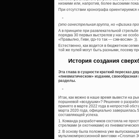
низкими или, напротив, более высокими пок
При отсутствии хронографа ориентируемся н
(это огнестрельная группа, но «физика про
А в принципе при развлекательной стрельбе
порядка 30 первых выстрелов у нас не особо
«Правылно, Гиви, гдэ-то так — сэм-восэм» :)).
Естественно, как водится в бюджетном сегме
той же пулей могут быть разными, посему пр
История создания сверх
Эта глава в сущности краткий пересказ д
«пневматическом» издании, своеобразная 
разделы.
Итак, как можно в наше время вывести на р
поршневой «воздушки»? Решение о разработ
принято в марте 2022 года в непростой обст
марта 2020 года, официально завершилась 5 
составляющей успеха.
1. Команда разработчиков состояла не прос
стрелками (и охотниками) из пневматическог
2. В основу была положена уже выпускающая
мультикомпрессионной винтовки «Crosman 36