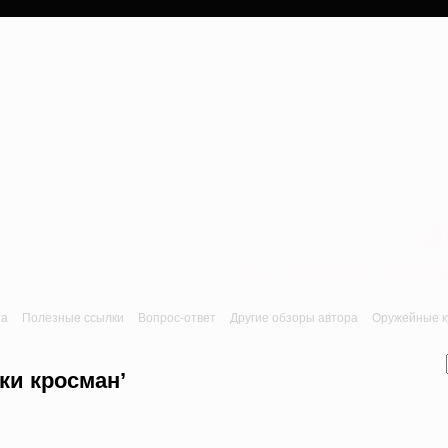
a
Лук, арбалет, пне
та
Полезные ссылки
Вопрос-ответ
Другие обзоры автора
Оружейные ку
ки кросман’