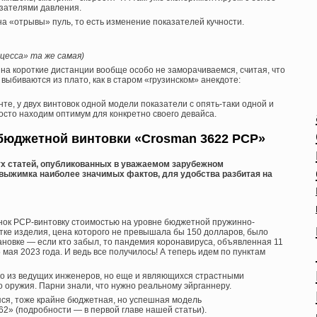
азателями давления.
а «отрывы» пуль, то есть изменение показателей кучности.
цесса» та же самая)
 на короткие дистанции вообще особо не заморачиваемся, считая, что
 выбиваются из плато, как в старом «грузинском» анекдоте:
нте, у двух винтовок одной модели показатели с опять-таки одной и
осто находим оптимум для конкретно своего девайса.
бюджетной винтовки «Crosman 3622 PCP»
вух статей, опубликованных в уважаемом зарубежном
выжимка наиболее значимых фактов, для удобства разбитая на
ынок PCP-винтовку стоимостью на уровне бюджетной пружинно-
ке изделия, цена которого не превышала бы 150 долларов, было
ановке — если кто забыл, то пандемия коронавируса, объявленная 11
мая 2023 года. И ведь все получилось! А теперь идем по пунктам
то из ведущих инженеров, но еще и являющихся страстными
о оружия. Парни знали, что нужно реальному эйрганнеру.
ся, тоже крайне бюджетная, но успешная модель
2» (подробности — в первой главе нашей статьи).