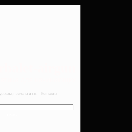
rbalet-airgun
вматика для начинающих
рьезы, приколы и т.п.
Контакты