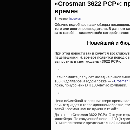
«Crosman 3622 PCP»: п
времен
|
Автор:
ingewarr
Обычно подобные наши обзоры посвящены
того или иного производителя. В данном с
зато какой! — «изюминкой» которой являет
Новейший и бюд
При этой новости так и хочется воскликнут
пэцэпешники :)), вот-вот появится повод 
выпустить в свет модель «3622 PCP».
Если помните, пару лет назад на рынок выш
100 (!) долларов, а годом позже — «
Crosman 3
ложе, приуроченная к 100-летию компании.
Цена юбилейной версии вчетверо превышает 
речь ведь идет о коллекционном образце, та
такой Кросман нам не нужен! А какой?
Да вот — «
Crosman 3622 PCP
«. Это уже се
конвейера. По озвученной цене… 130 (!) долл
В нише винтовок с предварительной накачкой 