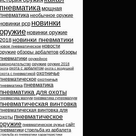
пневматика
мощная
пневматика
необычное оружие
новинки
новинки pcp
оружие
новинки оружие
новинки пневматики
2018
новости
новое пневматическое
обзоры
оружие
обзоры арбалетов
пневматики
оружейное
оружие
законодательство
оружие 2018
охота с арбалетом
охота
охота с воздушкой
охотничье
охота с пневматикой
пневматическое
охотничья
пневматика
пневматика
пневматика для охоты
пневматика магнум
пневматика супермагнум
пневматическая винтовка
пневматическая винтовка для
пневматическое
охоты
оружие
сайт
пневматическое ружье
пневматики
стрельба из арбалета
стрельба из пневматики
характеристики