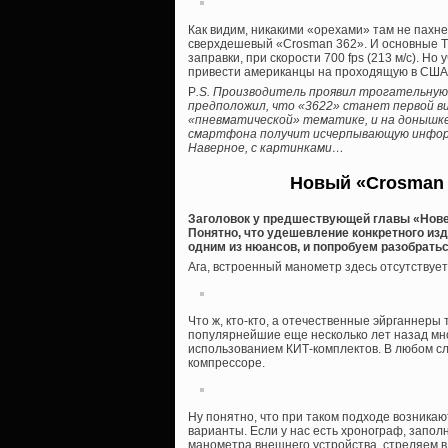
Как видим, никакими «орехами» там не пахн
сверхдешевый «Crosman 362». И основные Т
заправки, при скорости 700 fps (213 м/с). Но 
привести американцы на проходящую в США 
P
.S. Производитель проявил трогательную
предположил, что «3622» станет первой ви
«пневматической» тематике, и на донышке 
смартфона получит исчерпывающую информ
Наверное, с картинками…
Новый «Crosman 
Заголовок у предшествующей главы «Нове
Понятно, что удешевление конкретного изде
одним из нюансов, и попробуем разобратьс
Ага, встроенный манометр здесь отсутствует
Что ж, кто-кто, а отечественные эйрганнеры
популярнейшие еще несколько лет назад мн
использованием КИТ-комплектов. В любом сл
компрессоре.
Ну понятно, что при таком подходе возникаю
варианты. Если у нас есть хронограф, запол
манометра внешнего устройства, стреляем в