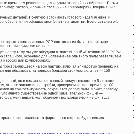
нные временем решения и целые узлы от серийных образцов. Есть и
апример, затвор, и поныне стоящий на «Мародерах», впервые был
уемых деталей. Понятно: и стоимость готового изделия ниже, и
ля обеспечения официальной 5-летней гарантии. Всего деталей 54,
некоторых высококлассных PCP-винтовках их бывает по четыре
по понятным причинам меньше.
ус, но эту тему мы уже обсудили в главе «Новый «Crosman 3622 PCP»:
бо страшного, особенно для более-менее опытного пользователя, тем
на насосах или компрессорах.
распространяющееся на всю партию, включая 24-часовую проверку на
я для образцов с на порядок большей стоимостью, а тут — 150
о дешевый, но и весьма качественный продукт (вспомним 5-летнюю
ом, что все заводские настройки, проверяемые, повторимся, у 100
елов на точность/кучность, сохранятся долгие годы. Может, поэтому
не упомянуто существование одной замечательной фишки —
то фрагмент внизу), мол, обычному пользователю и не фиг туда
скрытие этого маленького фирменного секрета будет весьма