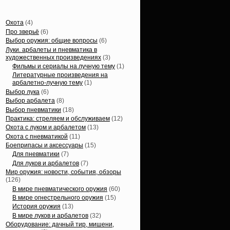
Статьи, обзоры
Охота
(4)
Про зверьё
(6)
Выбор оружия: общие вопросы
(6)
Луки. арбалеты и пневматика в
художественных произведениях
(3)
Фильмы и сериалы на лучную тему
(1)
Литературные произведения на
арбалетно-лучную тему
(1)
Выбор лука
(6)
Выбор арбалета
(8)
Выбор пневматики
(18)
Практика: стреляем и обслуживаем
(12)
Охота с луком и арбалетом
(13)
Охота с пневматикой
(11)
Боеприпасы и аксессуары
(15)
Для пневматики
(7)
Для луков и арбалетов
(7)
Мир оружия: новости, события, обзоры
(126)
В мире пневматического оружия
(60)
В мире огнестрельного оружия
(15)
История оружия
(13)
В мире луков и арбалетов
(32)
Оборудование: дачный тир, мишени,