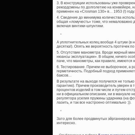
3. В конструкции использованы уже провере
рекордсмены по долголетию на конвейере, н
применен на «Crosman 130» в… 1953 (!) году.
4. Сведение до минимума количества использ
общая «ломучесть» тоже, что немаловажно д
включая винтики-шпунтики.
А уплотнительных колец вообще 4 штуки (в 
десятка!). Опять же вероятность протечек 
5. Отсутствие манометра. Вроде жирный мин
нюансы эксплуатации». В общем, ничего осо
паче, что манометры, как правило, имеются 
6. Тестирование. Причем не выборочное, а 
герметичность. Подобный подход применяетс
баксов…
В результате на выходе получился не тольк
гарантию). Причем производитель уверен в т
процентов изделий в том числе и путем отстр
ни в официальном описании, ни в мануале 
регулятора усилия пружины ударника (на фо
лазить, и так все настроено оптимально :)).
Зато для более продвинутых эйрганнеров ра
интересно.