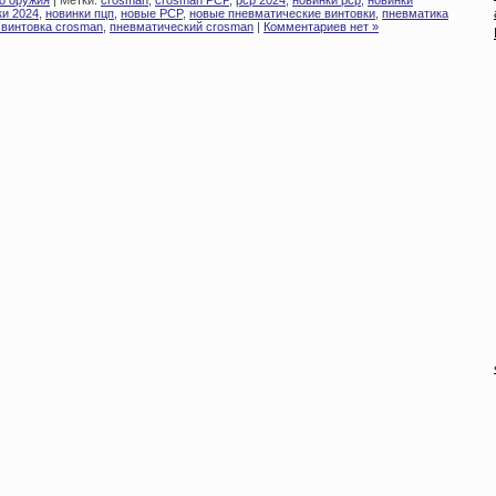
о оружия
| Метки:
crosman
,
crosman PCP
,
pcp 2024
,
новинки pcp
,
новинки
ки 2024
,
новинки пцп
,
новые PCP
,
новые пневматические винтовки
,
пневматика
 винтовка crosman
,
пневматический crosman
|
Комментариев нет »