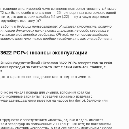
ет, изделие в полимерной ложе во многом повторяет упомянутый выше
ТХ как бы не особо впечатляют — 25 полноценных выстрелов с одной
учтите, это для версии калибра 5,5 мм (.22) — ну а какую еще могли
оружейную выставку :))?
 заботу о будущих пользователях. Учитывая стоимость, логично
нтовкой для многих начинающих стрелков, не особо сведущих в
упаковочной коробки изобразил QR-код, по которому владелец
ацию о том, что такое вообще «воздушка» и как она работает.
3622 PCP»: нюансы эксплуатации
йший и бюджетнейший «Crosman 3622 PCP» говорит сам за себя.
лия проходит за счет чего-то. Вот с этим «чем-то», точнее, с
я.
, хотя характерное посадочное место под него имеется.
 точно не увидят повода для уныния, вспомним хотя бы
огочисленные варианты переделки серийных изделий с
учае датчик давления имеется на насосе (на фото), баллоне или
т трудности с определением «плато», однако и здесь имеются
няем резервуар на положенные 2000 psi (~ 136 атм) по показаниям
 мишень, смотрим «скоростя». А там уже экспериментируем с более