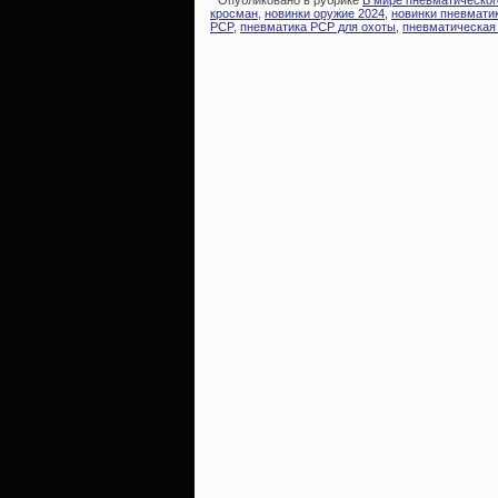
Опубликовано в рубрике
В мире пневматическог
кросман
,
новинки оружие 2024
,
новинки пневмати
PCP
,
пневматика PCP для охоты
,
пневматическая