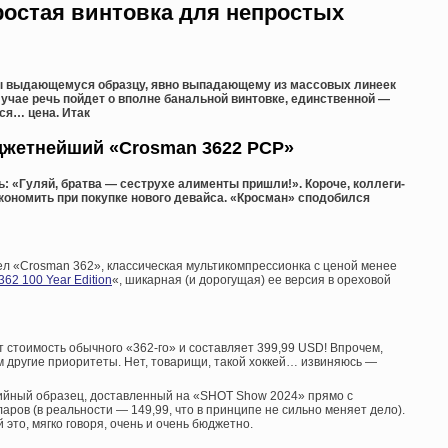
ростая винтовка для непростых
 выдающемуся образцу, явно выпадающему из массовых линеек
лучае речь пойдет о вполне банальной винтовке, единственной —
ся… цена. Итак
жетнейший «Crosman 3622 PCP»
ь: «Гуляй, братва — сеструхе алименты пришли!». Короче, коллеги-
сэкономить при покупке нового девайса. «Кросман» сподобился
ел «Crosman 362», классическая мультикомпрессионка с ценой менее
62 100 Year Edition
«, шикарная (и дорогущая) ее версия в ореховой
стоимость обычного «362-го» и составляет 399,99 USD! Впрочем,
м другие приоритеты. Нет, товарищи, такой хоккей… извиняюсь —
рийный образец, доставленный на «SHOT Show 2024» прямо с
аров (в реальности — 149,99, что в принципе не сильно меняет дело).
это, мягко говоря, очень и очень бюджетно.