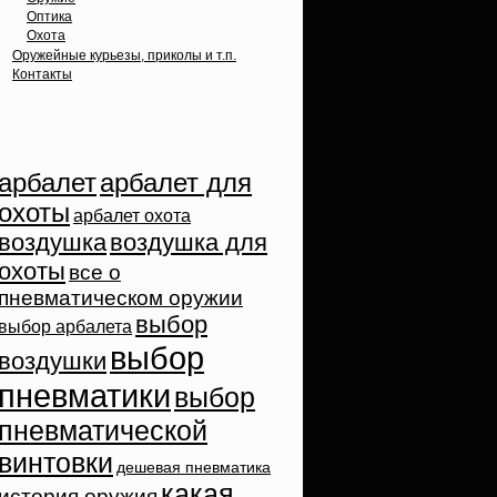
Оптика
Охота
Оружейные курьезы, приколы и т.п.
Контакты
Облако тэгов
арбалет
арбалет для
охоты
арбалет охота
воздушка
воздушка для
охоты
все о
пневматическом оружии
выбор
выбор арбалета
выбор
воздушки
пневматики
выбор
пневматической
винтовки
дешевая пневматика
какая
история оружия