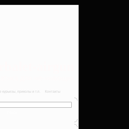
rbalet-airgun
вматика для начинающих
курьезы, приколы и т.п.
Контакты