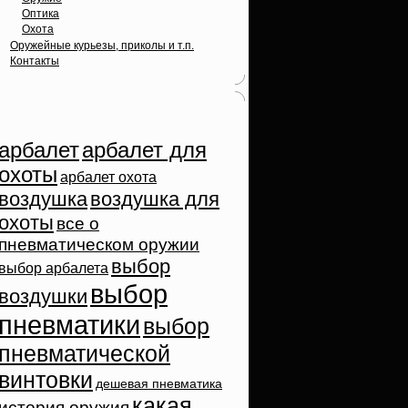
Оптика
Охота
Оружейные курьезы, приколы и т.п.
Контакты
Облако тэгов
арбалет
арбалет для
охоты
арбалет охота
воздушка
воздушка для
охоты
все о
пневматическом оружии
выбор
выбор арбалета
выбор
воздушки
пневматики
выбор
пневматической
винтовки
дешевая пневматика
какая
история оружия