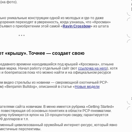
(на фото).
ьно уникальные конструкции одной из молодых и где-то даже
зрения переходят в уверенность, когда узнаешь, что «Кросман»
объявил о приобретении этой самой «
Ravin Crossbow
» из штата
* * *
т «крышу». Точнее — создает свою
 недавнего времени находившийся под крышей «Кросмана», отныне
вая марка. Начал работу отдельный сайт (вот
ссылочка на него
), хотя
 и боеприпасов пока что можно найти и на официальном ресурсе
м видео стрельбы из новинки — сверхмощной охотничьей PCP-
мм) «Benjamin Bulldog», описанной в статье «
Новые модели
ателями сайта новичкам. В меню имеется рубрика «Getting Started»
ях повествующая об основных понятиях в области PCP-пневматики.
пку публикуется купон на 10-процентную скидку, гарантируется
9 долларов и т.п.
ременный цивилизованный оружейный интернет-ресурс, который явно
имистичные перспективы.