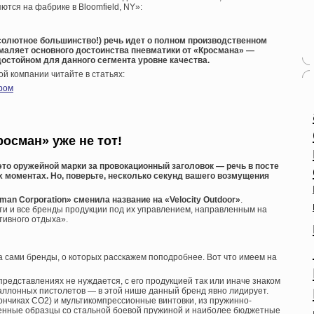
ются на фабрике в Bloomfield, NY»:
бсолютное большинство!) речь идет о полном производственном
 умаляет основного достоинства пневматики от «Кросмана» —
остойном для данного сегмента уровне качества.
й компании читайте в статьях:
ром
росман» уже не тот!
это оружейной марки за провокационный заголовок — речь в посте
 моментах. Но, поверьте, несколько секунд вашего возмущения
man Corporation» сменила название на «Velocity Outdoor»
.
ти и все бренды продукции под их управлением, направленным на
тивного отдыха».
а сами бренды, о которых расскажем поподробнее. Вот что имеем на
в представлениях не нуждается, с его продукцией так или иначе знаком
аллонных пистолетов — в этой нише данный бренд явно лидирует.
ончиках СО2) и мультикомпрессионные винтовки, из пружинно-
енные образцы со стальной боевой пружиной и наиболее бюджетные