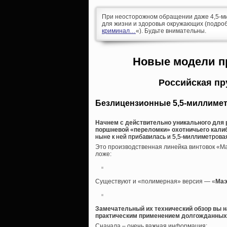
При неосторожном обращении даже 4,5-ми
для жизни и здоровья окружающих (подроб
криминал…
«). Будьте внимательны.
Новые модели п
Российская п
Безлицензионные 5,5-миллиме
Начнем с действительно уникального для 
поршневой «переломки» охотничьего калибр
ныне к ней прибавилась и 5,5-миллиметрова
Это производственная линейка винтовок «Ма
ложе:
Существуют и «полимерная» версия — «
Маэ
Замечательный их технический обзор вы н
практическим применением долгожданных
Сначала – очень важная информация: