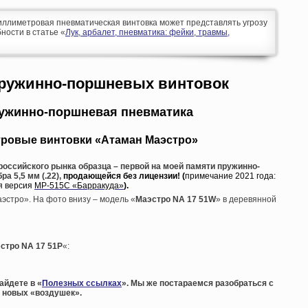
ллиметровая пневматическая винтовка может представлять угрозу
ности в статье «
Лук, арбалет, пневматика: фейки, травмы,
ружинно-поршневых винтовок
ружинно-поршневая пневматика
тровые винтовки «Атаман Маэстро»
российского рынка образца – первой на моей памяти пружинно-
а 5,5 мм (.22),
продающейся без лицензии! (
примечание 2021 года:
я версия
МР-515С «Барракуда»
).
эстро». На фото внизу – модель «
Маэстро NA 17 51W
» в деревянной
стро NA 17 51P
«:
айдете в «
Полезных ссылках
». Мы же постараемся разобраться с
 новых «воздушек».