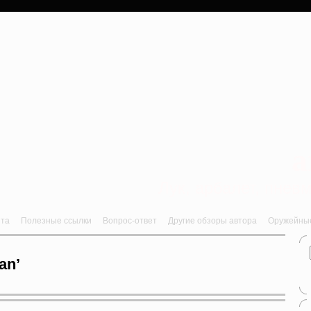
a
Лук, арбалет, пне
йта
Полезные ссылки
Вопрос-ответ
Другие обзоры автора
Оружейные 
an’