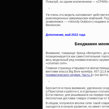
Пожалуй, за одним исключением — «CP400» 
Уж очень эта модель напоминает действител
революционных американских компаний. Подо
(извиняемся — «Velocity Outdoor») недавно 
Висконсин.
Дополнение, май 2022 года
Бенджамин меняе
Внимание, товарищи: бренд «Benjamin», до
позиционируется как самостоятельная торго
весь модельный ряд пневматического оружия
«crosman.com».
Главная страница открывается впечатляющи
винтовки класса Big Bore калибра .457 (11,6 
пневматического оружия. Часть 3
» (на фото).
Бросается в глаза внимание, уделенное созд
(«Приступая к работе»), в отдельных стать
Естественно, для решившихся на первую поку
бесплатная доставка товара стоимостью от 9
В общем, получился вполне себе такой сов
находится в начале развития, но имеет опт