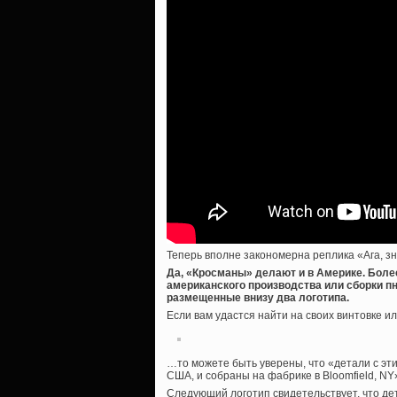
Теперь вполне закономерна реплика «Ага, зна
Да, «Кросманы» делают и в Америке. Более
американского производства или сборки пн
размещенные внизу два логотипа.
Если вам удастся найти на своих винтовке и
…то можете быть уверены, что «детали с эти
США, и собраны на фабрике в Bloomfield, NY
Следующий логотип свидетельствует, что д