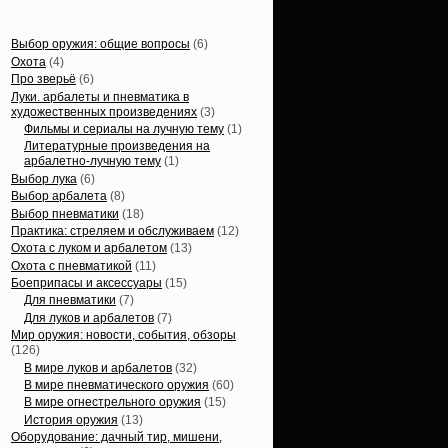
Статьи, обзоры
Выбор оружия: общие вопросы
(6)
Охота
(4)
Про зверьё
(6)
Луки. арбалеты и пневматика в
художественных произведениях
(3)
Фильмы и сериалы на лучную тему
(1)
Литературные произведения на
арбалетно-лучную тему
(1)
Выбор лука
(6)
Выбор арбалета
(8)
Выбор пневматики
(18)
Практика: стреляем и обслуживаем
(12)
Охота с луком и арбалетом
(13)
Охота с пневматикой
(11)
Боеприпасы и аксессуары
(15)
Для пневматики
(7)
Для луков и арбалетов
(7)
Мир оружия: новости, события, обзоры
(126)
В мире луков и арбалетов
(32)
В мире пневматического оружия
(60)
В мире огнестрельного оружия
(15)
История оружия
(13)
Оборудование: дачный тир, мишени,