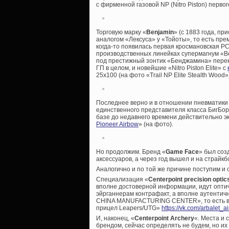
с фирменной газовой NP (Nitro Piston) перво
Торговую марку «
Benjamin
» (с 1883 года, п
аналогом «Лексуса» у «Тойоты», то есть п
когда-то появилась первая кросмановская P
производственных линейках супермагнум «Ben
под престижный зонтик «Бенджамина» пере
ГП в целом, и новейшие «Nitro Piston Elite» с
25х100 (на фото «Trail NP Elite Stealth Wood»
Последнее верно и в отношении пневматики с
единственного представителя класса БигБор 
базе до недавнего времени действительно э
Pioneer Airbow
» (на фото).
Но продолжим. Бренд «
Game Face
» был соз
аксессуаров, а через год вышел и на страйкб
Аналогично и по той же причине поступим и с
Специализация «
Centerpoint precision optic
вполне достоверной информации, идут опти
эйрганнерам контрафакт, а вполне аутентич
CHINA MANUFACTURING CENTER», то есть в К
прицел Leapers/UTG»
https://vk.com/arbalet
И, наконец, «
Centerpoint Archery
«. Места и 
брендом, сейчас определять не будем, но и