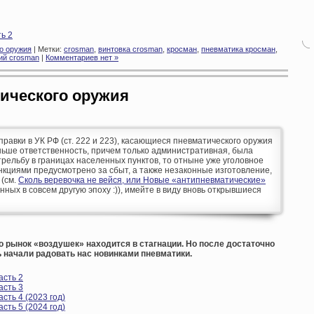
ь 2
о оружия
| Метки:
crosman
,
винтовка crosman
,
кросман
,
пневматика кросман
,
ий crosman
|
Комментариев нет »
ического оружия
оправки в УК РФ (ст. 222 и 223), касающиеся пневматического оружия
аньше ответственность, причем только административная, была
рельбу в границах населенных пунктов, то отныне уже уголовное
кциями предусмотрено за сбыт, а также незаконные изготовление,
 (см.
Сколь веревочка не вейся, или Новые «антипневматические»
анных в совсем другую эпоху :)), имейте в виду вновь открывшиеся
о рынок «воздушек» находится в стагнации. Но после достаточно
 начали радовать нас новинками пневматики.
асть 2
асть 3
сть 4 (2023 год)
сть 5 (2024 год)