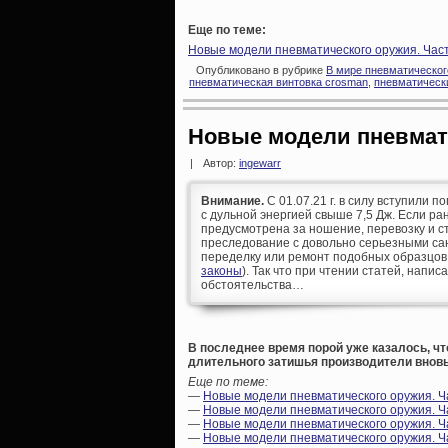
Еще по теме:
Новые модели пневматического оружия. Част
Опубликовано в рубрике
В мире пневматическог
пневматическая винтовка crosman
,
пневматическ
Новые модели пневмат
|
Автор:
ingewarr
Внимание.
С 01.07.21 г. в силу вступили п
с дульной энергией свыше 7,5 Дж. Если р
предусмотрена за ношение, перевозку и ст
преследование с довольно серьезными сан
переделку или ремонт подобных образцов
законы
). Так что при чтении статей, напис
обстоятельства…
В последнее время порой уже казалось, чт
длительного затишья производители вновь
Еще по теме:
—
Новые модели пневматического оружия. Ч
—
Новые модели пневматического оружия. Ч
—
Новые модели пневматического оружия. Ча
—
Новые модели пневматического оружия. Ча