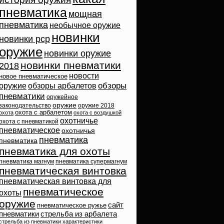
пневматика
мощная
пневматика
необычное оружие
новинки
новинки pcp
оружие
новинки оружие
новинки пневматики
2018
новости
новое пневматическое
обзоры
оружие
обзоры арбалетов
пневматики
оружейное
оружие
законодательство
оружие 2018
охота с арбалетом
охота
охота с воздушкой
охотничье
охота с пневматикой
пневматическое
охотничья
пневматика
пневматика
пневматика для охоты
пневматика магнум
пневматика супермагнум
пневматическая винтовка
пневматическая винтовка для
пневматическое
охоты
оружие
сайт
пневматическое ружье
пневматики
стрельба из арбалета
стрельба из пневматики
характеристики