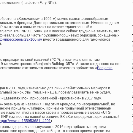
го поколения (на фото «Fury NP»).
риобретена «Кросманом» в 1992-м) можно назвать своеобразным
ремиальным брендом. Даже премиально-эксклюзивным. Именно под ним
CP-винтовка и поныне стоит на потоке единственный в
jamin Trail NP XL1500». Да и вообще сейчас трудно не заметить, что
кочевала большая часть пружинно-поршневых образцов, оснащенных
компрессором 29х100 мм
вместо традиционного для гамо-клонов
).
 предварительной накачкой (PCP), в том числе опять-таки
9-миллиметрового «Benjamin Bulldog .357». А также созданного на его
ксклюзивного охотничьего «пневматического арбалета» «
Benjamin
дан в 2001 году, изначально для линии пейнтбольных маркеров и
ольный рынок. Увы, тема не наша, посему развивать ее не будем.
 «
LaserMax inc
«, приобретенной «Кросманом» в 2017 году.
s
» очевидна из названия. Под этим брендом, по неофициальной, но
ческие прицелы «Липерс». Причем не привычный отечественным
ные изделия, пусть в массе своей и произведенные в цехах «UTG
НР (см. пост на нашей страничке ВК «Как определить оригинальный
_airgun?w=wall-155953681_4201
).
страны, где реально выпускают с 2016 года арбалеты под этим
х азиатское происхождение в общем-то хорошо просматривается.