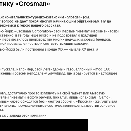
тику «Crosman»
анско-итальянско-турецко-китайским «Stoeger» (см.
т вопрос не дает покоя многим начинающим эйрганнерам.
Ну да
вернемся к герою нашего рассказа.
ью-Йорк, «Crosman Corporation» свои первые пневматические винтовки
твенно, в те годы еще никто и не подозревал о грядущей
ии переместилось производство многих ведущих мировых брендов,
езной промышленностью и соответствующим кадрами.
Нью-Йорк) были построены в конце XIX — начале XX века, а
выпускала, например, свой легендарный газобаллонный «mod. 160»
ложенный совсем неподалеку Блумфилд, где и базируется в настоящее
му, достаточно просто взглянуть на свой гаджет или бытовую
телей пневматического оружия, пожалуй, лишь испанская «Gamo»,
Arms» как-то обходятся без «желтой сборки». «Кросман» же, учитывая
ути многих промышленников-соотечественников, разместив основное
на.
аж с завода этой компании.