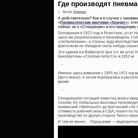
Где производят пневма
|
Автор:
ingewarr
А действительно? Как и в случае с америк
«
Пневматические винтовки «Stoeger»
),
это
сейчас не о «Стоеджере» и его продукции, 
Основанная в 1923 году в Рочестере, штат Н
здесь же разрабатывала и производила. Собс
«глобализации», а страны, куда впоследств
фактически не обладали сколь-нибудь серь
Эти здания в в Фэйрпорте (все тот же штат 
приобретены «Crosman Arms Co» в 1952-м.
Именно здесь компания с 1955 по 1971 год 
(фото внизу). А затем перебралась в распо
время.
Сегодняшняя ситуация известна всем и каждо
технику. Из глобальных массовых производи
германский «Weihrauch» да британский «Air 
стоимость рабочей силы в США, пошел по п
производство по другую сторону Тихого океа
И тем не менее… Перед вами — видеорепорт