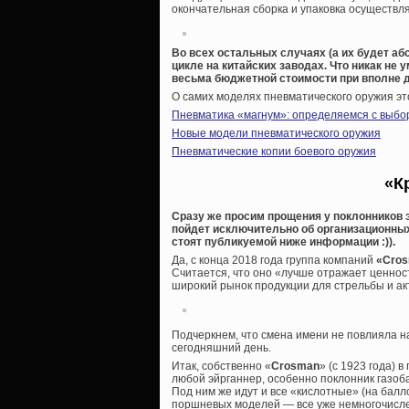
окончательная сборка и упаковка осуществля
Во всех остальных случаях (а их будет а
цикле на китайских заводах. Что никак не
весьма бюджетной стоимости при вполне д
О самих моделях пневматического оружия это
Пневматика «магнум»: определяемся с выбо
Новые модели пневматического оружия
Пневматические копии боевого оружия
«К
Сразу же просим прощения у поклонников 
пойдет исключительно об организационных
стоят публикуемой ниже информации :)).
Да, с конца 2018 года группа компаний
«Cros
Считается, что оно «лучше отражает ценнос
широкий рынок продукции для стрельбы и ак
Подчеркнем, что смена имени не повлияла н
сегодняшний день.
Итак, собственно «
Crosman
» (с 1923 года) 
любой эйрганнер, особенно поклонник газоб
Под ним же идут и все «кислотные» (на балл
поршневых моделей — все уже немногочисл