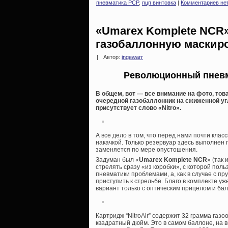
пневматика PCP
,
пцп винтовка
|
Комментариев нет
«Umarex Komplete NCR»
газобаллонную маскир
|
Автор:
ingewarr
Революционный пневм
В общем, вот — все внимание на фото, тов
очередной газобаллонник на сжиженной уг
присутствует слово «Nitro».
А все дело в том, что перед нами почти кла
накачкой. Только резервуар здесь выполнен 
заменяется по мере опустошения.
Задуман был «
Umarex Komplete NCR
» (так
стрелять сразу «из коробки», с которой пол
пневматики проблемами, а, как в случае с 
приступить к стрельбе. Благо в комплекте уж
вариант только с оптическим прицелом и ба
Картридж “NitroAir” содержит 32 грамма газ
квадратный дюйм. Это в самом баллоне, на 