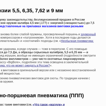
ии 5,5, 6,35, 7,62 и 9 мм
щему законодательству, безлицензионной продаже в России
ое оружие калибра 4,5 мм (.177) с энергией («мощностью») до 7,5
редставленные на прилавках магазинов винтовки разными
становка более слабой пружины, просверленный поршень и
зауженный
компрессором и «патронником». Хотя в последние годы делаются
лекательный» и «охотничий» подходы (см. «
Необычная пневматика:
е ударника, в ряде случаев — тоже в перепуске. С его помощью
 до 7,5 Дж, а образцы серьезных калибров, 5,5 и 6,35 мм — и
азряд игрушек, вообще не имеющих ограничений (подробности смотрите
 и более миллиметров — уже чисто охотничье лицензируемое
лассу «BigBore», подробнее эта тема освещена в заключительной
ка: что ее может ожидать в России?
«.
 к винтовкам в оригинальной версии или с незаконно восстановленной
ий мощностью.
рению пневматических винтовок для охоты. По традиции начнем с
в оружия.
но-поршневая пневматика (ППП)
ас такие винтовки (см.
«Что такое «магнум» и