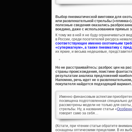
Выбор пневматической винтовки для охоты
или развлекательной стрельбы («плинка»).
полезные сведения оказались разбросанны
воедино, даже с использованием прямых 
К тому же в ней я не буду ограничиваться 
в России, среди посетителей ресурса немало
соответствующее именно охотничьим треб
«супермагнум», а также пневматику с пред
их яркие, и весьма недешевые, представите
Но не расстраивайтесь: разброс цен на ра
страны происхождения, поистине фантасти
результатам анализа предложений наиболе
Напомню, речь идет не о развлекательном,
покупателя найдется подходящий вариант.
Именно финансовым аспектам приобретения
посвящена подготовленная специально дл
рассмотрены модели не только для охоты,
стрельбы. Ну, а название статьи «
Особенн
говорит само за себя…
(Кстати, при чтении статьи обратите вниман
оснащены оптическими прицелами. В их выбо