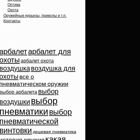
Оптика
Охота
Оружейные курьезы, приколы и т.п.
Контакты
Облако тэгов
арбалет
арбалет для
охоты
арбалет охота
воздушка
воздушка для
охоты
все о
пневматическом оружии
выбор
выбор арбалета
выбор
воздушки
пневматики
выбор
пневматической
винтовки
дешевая пневматика
какая
история оружия