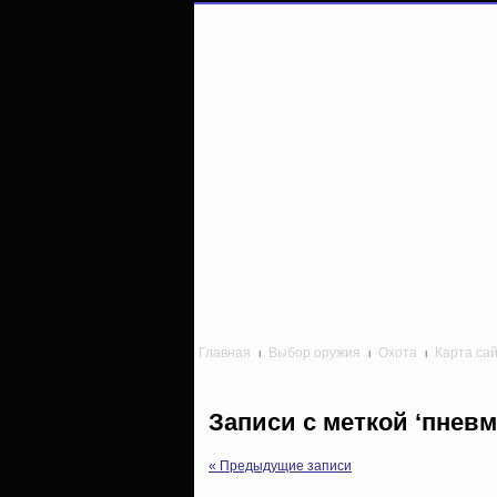
Главная
Выбор оружия
Охота
Карта са
Записи с меткой ‘пневм
« Предыдущие записи