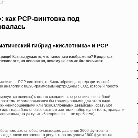
 »
: как PCP-винтовка под
овалась
атический гибрид «кислотника» и PCP
арищи! Как вы думаете, что такое там изображено? Вроде как
лекислоте, но непонятно, почему на самих баллончиках
ссическая… PCP-винтовка, то бишь образец с предварительной
по аналогии с 88/90-граммовым картриджем с CO2, который просто
 именуется новинка) с целью создания «пэцэпэшки», способной
ьзователь не заморачивался бы традиционными для этого вида
пружинно-поршневыми или газобаллонными девайсами, сразу мог
е идет пара баллонов со сжатым азотом и набор пулек (есть, правда, и
ллончиками, но уж купить боеприпасы — не проблема).
ообразного азота, обеспечивающего давление 3600 фунтов на
выходе после встроенного регулятора получаем 1800 фунтов на