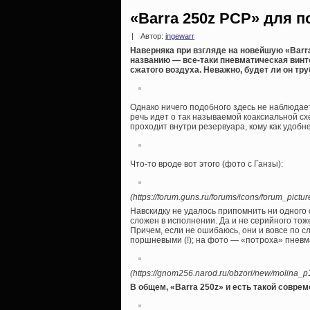
«Barra 250z PCP» для 
|
Автор:
ingewarr
Наверняка при взгляде на новейшую «Barra
названию — все-таки пневматическая винт
сжатого воздуха. Неважно, будет ли он тр
Однако ничего подобного здесь не наблюдаетс
речь идет о так называемой коаксиальной схе
проходит внутри резервуара, кому как удобн
Что-то вроде вот этого (фото с Ганзы):
(https://forum.guns.ru/forums/icons/forum_pict
Навскидку не удалось припомнить ни одного
сложен в исполнении. Да и не серийного тож
Причем, если не ошибаюсь, они и вовсе по 
поршневыми (!); на фото — «потроха» пневм
(https://gnom256.narod.ru/obzori/new/molina_p1
В общем, «Barra 250z» и есть такой совре