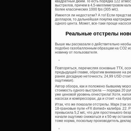
квадратный дюйм. То есть порядка 122 атмо
выстрелов, причем в 4,5-миллиметровом кали
более классических 1000 fps (305 м/с).
Имеются ли недостатки? А то! Если представ
долларов, то дальнейшая покупка картридже
одного цента. Может, все-таки проще насосом
Реальные отстрелы нов
Выше мы рассказали о действительно необы
подобно газобаллонным образцам на СО2 ис
новинку от пользователя.
Повторяться, перечисляя основные ТТХ, особ
предыдущей главке, обратим внимание на р
ранее досадную неточность: 24,99 USD стоит
ощутимая).
Автор обзора, как и положено бывшему морс
стоимость одного выстрела — порядка 20 руб
уже ценовой уровень огнестрела! Хотя, нап
насосах и компрессорах, да и стоит «за бугр
Итак, что же показали отстрелы. Марк (так 
18-грановые пули «FX domed» калибра .22. Ра
превысила 5,2 м/с, что для простенького без
начали ощутимо снижаться и к 50-му останов
тоже норма, поскольку производитель деклар