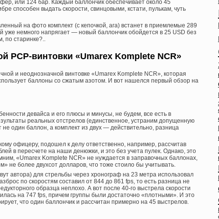
сфер, или 124 бар. Каждый баллончик обеспечивает около 45
бре способен выдать скорости, свинцовыми, кстати, пулькам, чуть
ленный на фото комплект (с кепочкой, ага) встанет в приемлемые 289
й уже немного напрягает — новый баллончик обойдется в 25 USD без
, по старинке?..
ой PCP-винтовки «Umarex Komplete NCR»
чной и неоднозначной винтовке «Umarex Komplete NCR», которая
пользует баллоны со сжатым азотом. И вот нашелся первый обзор на
енности девайса и его плюсы и минусы, не будем, все есть в
езультаты реальных отстрелов (единственное, устраним допущенную
 не один баллон, а комплект из двух — действительно, разница
кому офицеру, подошел к делу ответственно, например, рассчитав
лей в пересчете на наши денюжки, и это без учета пулек. Однако, это
омним, «Umarex Komplete NCR» не нуждается в заправочных баллонах,
ом» не более двухсот долларов, что тоже стоило бы учитывать.
зовут автора) для стрельбы через хронограф на 23 метра использовал
зброс по скоростям составил от 844 до 861 fps, то есть разница не
редукторного образца неплохо. А вот после 40-го выстрела скорости
илась на 747 fps, причем группы были достаточно «плотными». И это
ирует, что один баллончик и рассчитан примерно на 45 выстрелов.