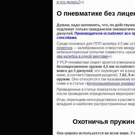
и что делать?
«).
О пневматике без лиценз
Думаю, надо напомнить, что, по действую
подлежит только гражданское пневматическ
джоулей.
Производители ослабляют все п
способами.
Среди основных для ППП калибра 4,5 мм: у
перепуск
— калиброванное отверстие между 
небезынтересные попытки совместить «разв
два калибра в одной винтовке
«).
У PCP-пневматики секрет кроется в механизм
безлицензионное оружие 4,5 мм ослабляется
вовсе до 3 джоулей
, что переводит их в р
ниже, в соответствующем разделе).
7,62, 9
оружие
. Оно относится к так называемому к
главе и в статье «
Крупнокалиберная пневмати
Приведенные в статье показатели относятся
после проведения определенных мероприят
Итак, переходим непосредственно к рассмот
младших и наиболее распространенных видо
Охотничья пружин
Она широко используется во всем мире. У н