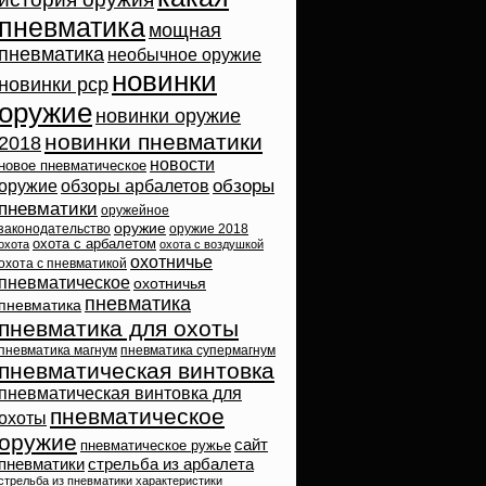
пневматика
мощная
пневматика
необычное оружие
новинки
новинки pcp
оружие
новинки оружие
новинки пневматики
2018
новости
новое пневматическое
обзоры
оружие
обзоры арбалетов
пневматики
оружейное
оружие
законодательство
оружие 2018
охота с арбалетом
охота
охота с воздушкой
охотничье
охота с пневматикой
пневматическое
охотничья
пневматика
пневматика
пневматика для охоты
пневматика магнум
пневматика супермагнум
пневматическая винтовка
пневматическая винтовка для
пневматическое
охоты
оружие
сайт
пневматическое ружье
пневматики
стрельба из арбалета
стрельба из пневматики
характеристики