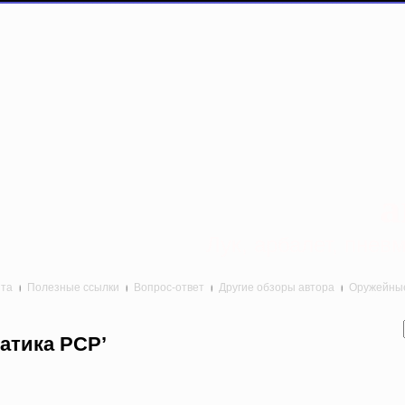
a
Лук, арбалет, пне
йта
Полезные ссылки
Вопрос-ответ
Другие обзоры автора
Оружейные 
атика PCP’