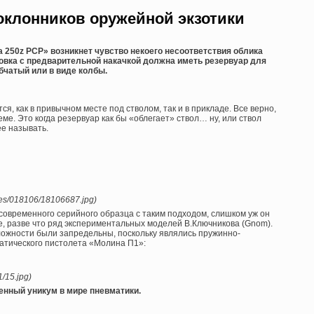
поклонников оружейной экзотики
 250z PCP» возникнет чувство некоего несоответствия облика
овка с предварительной накачкой должна иметь резервуар для
убчатый или в виде колбы.
я, как в привычном месте под стволом, так и в прикладе. Все верно,
ме. Это когда резервуар как бы «облегает» ствол… ну, или ствол
ее называть.
ures/018106/18106687.jpg)
 современного серийного образца с таким подходом, слишком уж он
е, разве что ряд экспериментальных моделей В.Ключникова (Gnom).
сложности были запредельны, поскольку являлись пружинно-
атического пистолета «Молина П1»:
/15.jpg)
менный уникум в мире пневматики.