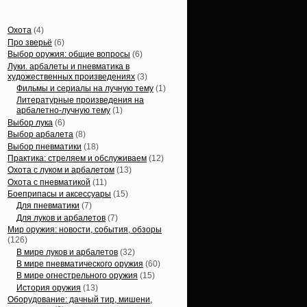
Статьи, обзоры
Охота
(4)
Про зверьё
(6)
Выбор оружия: общие вопросы
(6)
Луки. арбалеты и пневматика в
художественных произведениях
(3)
Фильмы и сериалы на лучную тему
(1)
Литературные произведения на
арбалетно-лучную тему
(1)
Выбор лука
(6)
Выбор арбалета
(8)
Выбор пневматики
(18)
Практика: стреляем и обслуживаем
(12)
Охота с луком и арбалетом
(13)
Охота с пневматикой
(11)
Боеприпасы и аксессуары
(15)
Для пневматики
(7)
Для луков и арбалетов
(7)
Мир оружия: новости, события, обзоры
(126)
В мире луков и арбалетов
(32)
В мире пневматического оружия
(60)
В мире огнестрельного оружия
(15)
История оружия
(13)
Оборудование: дачный тир, мишени,