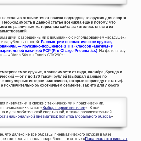
 несколько отличается от поиска подходящего оружия для спорта
 Необходимость в данной статье возникла еще и потому, что
ми по различным материалам сайта, захотелось свести их
заимствований.
видами дичи, разрешенными к добыванию с использованием «воздушек»
 и зарубежных гостей.
Рассмотрим пневматическое оружие,
ованиям, — пружинно-поршневое (ППП) классов «магнум» и
варительной накачкой PCP (Pre-Charge Pneumatics)
. На фото внизу
ли — «Diana 56» и «Evanix GTK290»:
ссматриваемое оружие, в зависимости от вида, калибра, бренда и
ческий — от 7 до 170 тысяч рублей (выбирал данные по
е популярных интернет-магазинов, которые и приведу в статье).
 а исключительно об охотничьем сегменте. Так что для любого
 пневматики, в связке с техническими и практическими,
я начинающих статья «
Выбор первой винтовки
«. В ней
 но и для любительской спортивной, а также развлекательной
ости национальной пневматики: попытка глобального обзора
»
ие, что далеко не все образцы пневматического оружия в базе
ре тоже есть нюансы, подробнее — в статье «
Параллакс: кто виноват