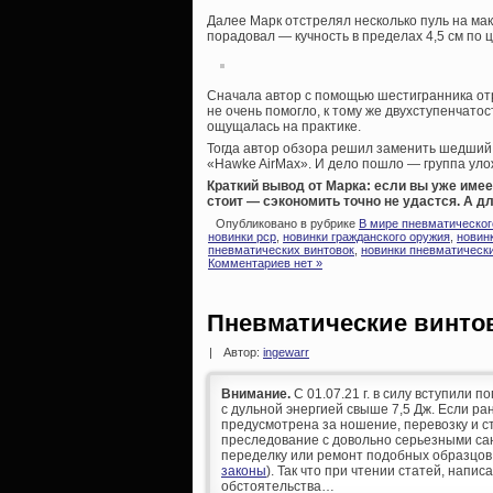
Далее Марк отстрелял несколько пуль на ма
порадовал — кучность в пределах 4,5 см по 
Сначала автор с помощью шестигранника отр
не очень помогло, к тому же двухступенчатос
ощущалась на практике.
Тогда автор обзора решил заменить шедший в
«Hawke AirMax». И дело пошло — группа улож
Краткий вывод от Марка: если вы уже име
стоит — сэкономить точно не удастся. А д
Опубликовано в рубрике
В мире пневматическог
новинки pcp
,
новинки гражданского оружия
,
новин
пневматических винтовок
,
новинки пневматически
Комментариев нет »
Пневматические винто
|
Автор:
ingewarr
Внимание.
С 01.07.21 г. в силу вступили п
с дульной энергией свыше 7,5 Дж. Если р
предусмотрена за ношение, перевозку и ст
преследование с довольно серьезными сан
переделку или ремонт подобных образцов
законы
). Так что при чтении статей, напис
обстоятельства…