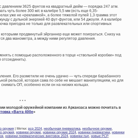
м с давлением 3625 фунтов на квадратный дюйм — порядка 247 атм.
ть чуть более 300 м/с в калибре 5,5 мм (есть еще 6,35-
елах уже не «рекламной», а более тяжелой пулей 1,3 грамма этот
кунду с дульной энергией 40 фут-фунтов, или 54 джоуля. А в калибре
овочка пригодна не только для развлекательных или спортивных
.
с которыми продвинутый эйрганнер еще может поиграться. Снизу на
тся два манометра, а между ними регулятор давления.
енять с помощью расположенного в торце «ствольной коробки» под
я отсоединить).
вления. Его разметили не очень удачно — чуть спереди барабанного
льной рельсой, которая сама по себе не мешает манипуляциям, но для
 снимать ОП, особенно если он на низких кольцах.
* * *
лии молодой оружейной компании из Арканзаса можно почитать в
нтовка «Barra 400e
»
о оружия
| Метки:
pcp 2024
,
необычная пневматика
,
необычное оружие
,
го оружия
,
новинки оружие
,
новинки оружие 2024
,
новинки пневматики
,
новинки
ок
,
новинки пневматических винтовок 2024
,
новинки пцп
,
новые PCP
,