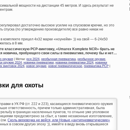
ксимальной мощности на дистанции 45 метров. И здесь результат не
центрам.
егулировал достаточно высокое усилие на спусковом крючке, но это
ть спуска (по утверждению производителя) все равно никак не
 комплекте прицел 4х32 марки «ноунейм» :)) на свой — 6-24х50
илась в 8 мм.
ете классическую PCP-винтовку, «Umarex Komplete NCR» брать не
ля новичка, пробующего свои силы в пневматике, почему бы и нет…
о оружия
| Метки:
pcp 2024
,
необычная пневматика
,
необычное оружие
,
ки оружие 2024
,
новинки пневматики
,
новинки пневматики 2024
,
новинки
х винтовок 2024
,
новое оружие
,
новое пневматическое
,
пневматика PCP
|
вки для охоты
оправки в УК РФ (ст. 222 и 223), касающиеся пневматического оружия
аньше ответственность, причем только административная, была
рельбу в границах населенных пунктов, то отныне уже уголовное
кциями предусмотрено за сбыт, а также незаконные изготовление,
 (см.
Сколь веревочка не вейся, или Новые «антипневматические»
анных в совсем другую эпоху :)), имейте в виду вновь открывшиеся