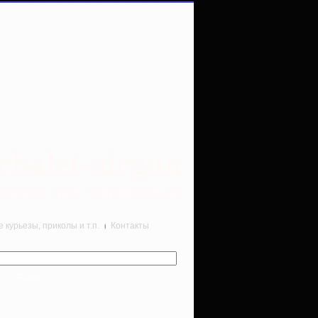
rbalet-airgun
вматика для начинающих
курьезы, приколы и т.п.
Контакты