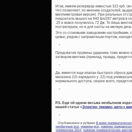
Итак, имеем резервуар емкостью 322 куб. с
Что позволяет, по мнению создателей, выдава
миллиметровая версия). При реальных отстр
показатель вышел на 940 fps/287 метров в се
.25 и вовсе получилось 72 Дж. То бишь винт
пострелушек, но и для охоты на мелкую дичь
Это со стоковыми заводскими настройками, 
цевье, рядом с заправочным портом, находя
Предсжатие пружины ударника тоже можно м
затвором винтика (приклад, правда, придетс
Да, имеется еще клапан быстрого сброса да
магазина (10-зарядного у .22) под универса
нормального доступа, скорее всего, придется
P.S. Еще об одном весьма необычном изде
нашей статье «
Электро- пневмо- авто-» ви
Опубликовано в рубрике
В мире пневматическог
необычные pcp
,
новинки pcp
,
новинки гражданско
пневматики 2024
,
новинки пневматических винтов