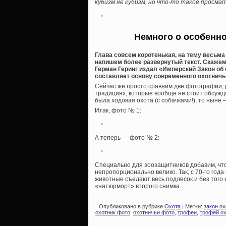
кубизм не кубизм, но что-то такое просмат
Немного о особенн
Глава совсем коротенькая, на тему весьм
напишем более развернутый текст. Скажем 
Герман Геринг издал «Имперский Закон об о
составляет основу современного охотничь
Сейчас же просто сравним две фотографии, 
традициях, которые вообще не стоит обсужда
была ходовая охота (с собачками!), то ныне
Итак, фото № 1:
А теперь — фото № 2:
Специально для зоозащитников добавим, чт
непропорционально велико. Так, с 70-го года
животные съедают весь подлесок и без тог
«натюрморт» второго снимка…
Опубликовано в рубрике
Охота
| Метки:
закон ох
охотник фото
,
охотничьи фото
,
трофеи
,
трофей о