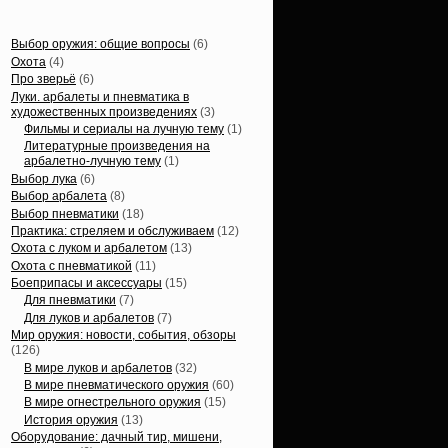
Статьи, обзоры
Выбор оружия: общие вопросы
(6)
Охота
(4)
Про зверьё
(6)
Луки. арбалеты и пневматика в
художественных произведениях
(3)
Фильмы и сериалы на лучную тему
(1)
Литературные произведения на
арбалетно-лучную тему
(1)
Выбор лука
(6)
Выбор арбалета
(8)
Выбор пневматики
(18)
Практика: стреляем и обслуживаем
(12)
Охота с луком и арбалетом
(13)
Охота с пневматикой
(11)
Боеприпасы и аксессуары
(15)
Для пневматики
(7)
Для луков и арбалетов
(7)
Мир оружия: новости, события, обзоры
(126)
В мире луков и арбалетов
(32)
В мире пневматического оружия
(60)
В мире огнестрельного оружия
(15)
История оружия
(13)
Оборудование: дачный тир, мишени,