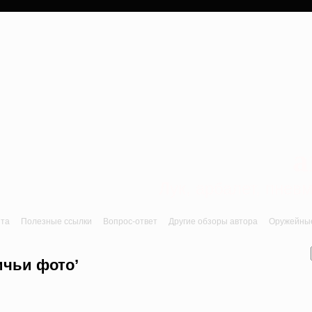
a
Лук, арбалет, пне
йта
Полезные ссылки
Вопрос-ответ
Другие обзоры автора
Оружейные 
ичьи фото’