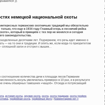
ривается :)).
остях немецкой национальной охоты
а интересных германских охотничьих традиций мы обязательно
только, что еще в 1934 году Главный егерь и лесничий рейха
хоте», который в принципе с тех пор не менялся и сегодня
его законодательства.
разделенные десятками лет. Подчеркнем, что речь идет именно о
ть — на то они и традиции. И опять же, если когда-то приоритетом
 — сплошной загон и отстрел с вышек…
о соотношение количества дичи к площади лесов Германии
 численность косуль увеличилась примерно в 10 раз, и в результате
о не очень обширных тамошних «чащоб». Отсюда и потрясающий
ота
,
история охоты
,
оружие охота
,
охота
,
охота традиции
,
охота трофеи
,
хотника
,
трофейная охота
,
трофейные фото
|
Комментариев нет »