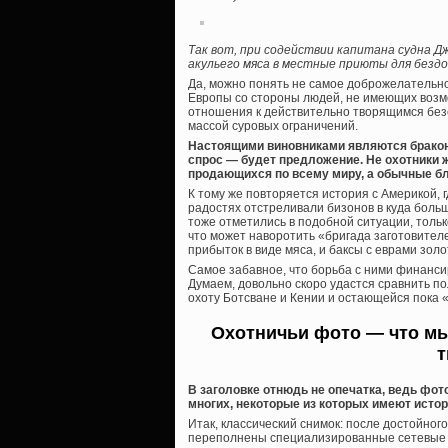
Так вот, при содействии капитана судна Д
акульего мяса в местные приюты для безд
Да, можно понять не самое доброжелательн
Европы со стороны людей, не имеющих возмож
отношения к действительно творящимся безо
массой суровых ограничений.
Настоящими виновниками являются браконь
спрос — будет предложение. Не охотники 
продающихся по всему миру, а обычные бл
К тому же повторяется история с Америкой, 
радостях отстреливали бизонов в куда боль
тоже отметились в подобной ситуации, толь
что может наворотить «бригада заготовител
прибыток в виде мяса, и баксы с еврами зо
Самое забавное, что борьба с ними финансир
Думаем, довольно скоро удастся сравнить п
охоту Ботсване и Кении и остающейся пока
Охотничьи фото — что мы 
т
В заголовке отнюдь не опечатка, ведь фот
многих, некоторые из которых имеют истор
Итак, классический снимок: после достойно
переполнены специализированные сетевые р