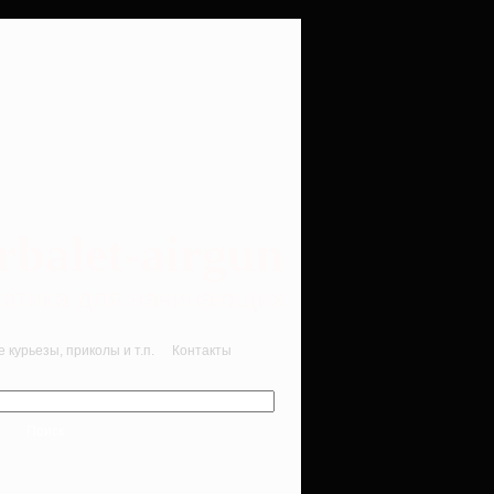
rbalet-airgun
вматика для начинающих
курьезы, приколы и т.п.
Контакты