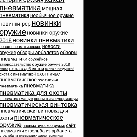
пневматика
мощная
пневматика
необычное оружие
новинки
новинки pcp
оружие
новинки оружие
новинки пневматики
2018
новости
новое пневматическое
обзоры
оружие
обзоры арбалетов
пневматики
оружейное
оружие
законодательство
оружие 2018
охота с арбалетом
охота
охота с воздушкой
охотничье
охота с пневматикой
пневматическое
охотничья
пневматика
пневматика
пневматика для охоты
пневматика магнум
пневматика супермагнум
пневматическая винтовка
пневматическая винтовка для
пневматическое
охоты
оружие
сайт
пневматическое ружье
пневматики
стрельба из арбалета
стрельба из пневматики
характеристики