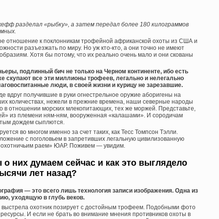
жефф разделал «рыбку», а затем передал более 180 килограммов
омных.
ое отношение к поклонникам трофейной африканской охоты из США и
ности разъезжать по миру. Но уж кто-кто, а они точно не имеют
бразиям. Хотя бы потому, что их реально очень мало и они скованы
еры, подлинный бич не только на Черном континенте, ибо есть
же скупают все эти миллионы трофеев, легально и нелегально
аговоспитанные люди, в своей жизни и курицу не зарезавшие.
где вдруг получившие в руки огнестрельное оружие аборигены на
ших количествах, нежели в прежние времена, наши северные народы
ко в отношении морских млекопитающих, тех же моржей. Представьте,
ей» из племени ням-ням, вооруженная «калашами». И сородичам
лотым дождем сыплются.
уется во многом именно за счет таких, как Тесс Томпсон Тэлли.
оложение с поголовьем в запретивших легальную цивилизованную
 «охотничьим раем» ЮАР. Поживем — увидим.
о них думаем сейчас и как это выглядело
ысячи лет назад?
ография — это всего лишь технология записи изображения. Одна из
ию, уходящую в глубь веков.
го выстрела охотник позирует с достойным трофеем. Подобными фото
есурсы. И если не брать во внимание мнения противников охоты в