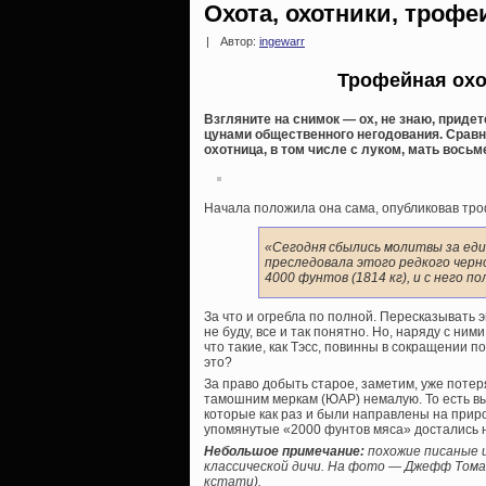
Охота, охотники, трофе
|
Автор:
ingewarr
Трофейная охо
Взгляните на снимок — ох, не знаю, приде
цунами общественного негодования. Сравн
охотница, в том числе с луком, мать восьм
Начала положила она сама, опубликовав тро
«Сегодня сбылись молитвы за еди
преследовала этого редкого черно
4000 фунтов (1814 кг), и с него п
За что и огребла по полной. Пересказывать
не буду, все и так понятно. Но, наряду с ни
что такие, как Тэсс, повинны в сокращении п
это?
За право добыть старое, заметим, уже поте
тамошним меркам (ЮАР) немалую. То есть вы
которые как раз и были направлены на прир
упомянутые «2000 фунтов мяса» достались не
Небольшое примечание:
похожие писаные 
классической дичи. На фото — Джефф Томасо
кстати).