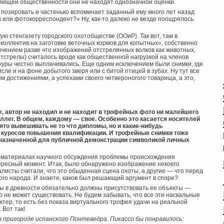
еляющей общественности они не находят однозначной оценки.
позировать и частенько вспоминает заданный ему много лет назад
к или фотокорреспондент?» Ну, как-то далеко не везде поощрялось
 стенгазету городского охотобществе (ООиР). Так вот, там в
оллектив на заготовке веточных кормов для копытных», собственно
лючением разве что изображений отстрелянных волков как животных,
тстрелы) считалось вроде как общественной нагрузкой на членов
куры честно выплачивались. Еще одним исключением были снимки, где
сле и на фоне добытого зверя или с битой птицей в зубах. Ну тут все
 достижениями, а успехами своего четвероногого товарища, а это,
е, автор не находил и не находит в трофейных фото ни малейшего
ллег. В общем, каждому — свое. Особенно это касается носителей
нято вывешивать не то что дипломы, но и какие-нибудь
 куросов повышения квалификации. И трофейные снимки тоже
дназначенной для публичной демонстрации символикой личных
 В материалах научного обсуждения проблемы происхождения
ересный момент. Итак, было обнаружено изображение некоего
иалисты считали, что это обыденная сцена охоты, а другие — что перед
ого народа. И знаете, каков был решающий аргумент в споре?
ты в древности обязательно должны присутствовать ее объекты —
 не может существовать. Не будем забывать, что все эти наскальные
ктер, то есть без показа виртуального трофея удачи на реальной
 Вот так!
 пригороде испанского Понтеведра. Пикассо бы понравилось: