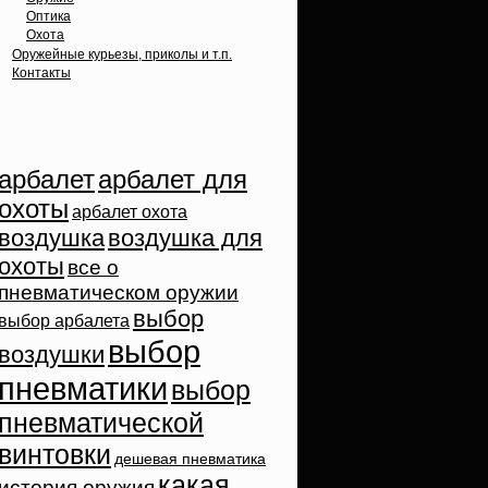
Оптика
Охота
Оружейные курьезы, приколы и т.п.
Контакты
Облако тэгов
арбалет
арбалет для
охоты
арбалет охота
воздушка
воздушка для
охоты
все о
пневматическом оружии
выбор
выбор арбалета
выбор
воздушки
пневматики
выбор
пневматической
винтовки
дешевая пневматика
какая
история оружия