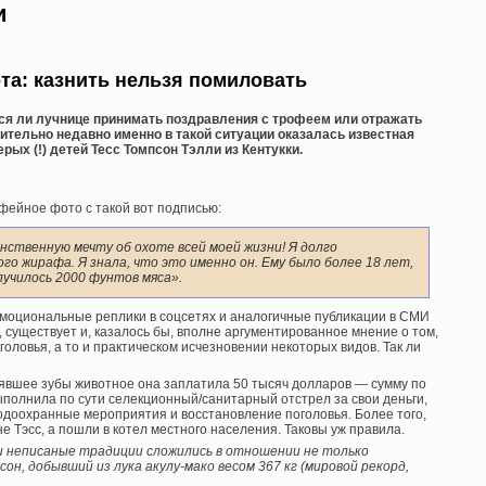
и
та: казнить нельзя помиловать
тся ли лучнице принимать поздравления с трофеем или отражать
ительно недавно именно в такой ситуации оказалась известная
ерых (!) детей Тесс Томпсон Тэлли из Кентукки.
фейное фото с такой вот подписью:
нственную мечту об охоте всей моей жизни! Я долго
го жирафа. Я знала, что это именно он. Ему было более 18 лет,
олучилось 2000 фунтов мяса».
 эмоциональные реплики в соцсетях и аналогичные публикации в СМИ
ми, существует и, казалось бы, вполне аргументированное мнение о том,
оголовья, а то и практическом исчезновении некоторых видов. Так ли
рявшее зубы животное она заплатила 50 тысяч долларов — сумму по
полнила по сути селекционный/санитарный отстрел за свои деньги,
одоохранные мероприятия и восстановление поголовья. Более того,
 Тэсс, а пошли в котел местного населения. Таковы уж правила.
и неписаные традиции сложились в отношении не только
н, добывший из лука акулу-мако весом 367 кг (мировой рекорд,