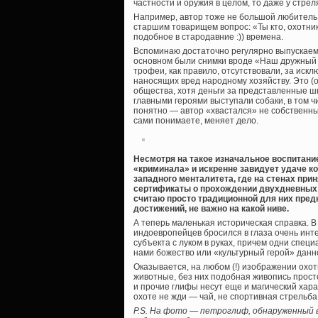
частности и оружия в целом, то даже у стр
Например, автор тоже не большой любитель 
старшим товарищем вопрос: «Ты кто, охотни
подобное в стародавние :)) времена.
Вспоминаю достаточно регулярно выпускаемую
основном были снимки вроде «Наш дружный к
трофеи, как правило, отсутствовали, за иск
наносящих вред народному хозяйству. Это (о
общества, хотя деньги за представленные ш
главными героями выступали собаки, в том чи
понятно — автор «хвастался» не собственным
сами понимаете, меняет дело.
Несмотря на такое изначальное воспитани
«криминала» и искренне завидует удаче ко
западного менталитета, где на стенах при
сертификаты о прохождении двухдневных
считаю просто традиционной для них пре
достижений, не важно на какой ниве.
А теперь маленькая историческая справка.
индоевропейцев бросился в глаза очень инт
субъекта с луком в руках, причем одни спец
нами божество или «культурный герой» данн
Оказывается, на любом (!) изображении охо
животные, без них подобная живопись просто
и прочие глифы несут еще и магический хара
охоте не жди — чай, не спортивная стрельба.
P.S. На фото — петроглиф, обнаруженный в