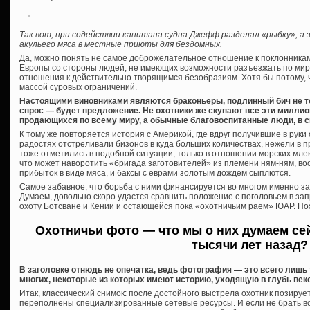
Так вот, при содействии капитана судна Джефф разделал «рыбку», а 
акульего мяса в местные приюты для бездомных.
Да, можно понять не самое доброжелательное отношение к поклонника
Европы со стороны людей, не имеющих возможности разъезжать по миру.
отношения к действительно творящимся безобразиям. Хотя бы потому, ч
массой суровых ограничений.
Настоящими виновниками являются браконьеры, подлинный бич не то
спрос — будет предложение. Не охотники же скупают все эти миллио
продающихся по всему миру, а обычные благовоспитанные люди, в св
К тому же повторяется история с Америкой, где вдруг получившие в рук
радостях отстреливали бизонов в куда больших количествах, нежели в
тоже отметились в подобной ситуации, только в отношении морских мле
что может наворотить «бригада заготовителей» из племени ням-ням, в
прибыток в виде мяса, и баксы с еврами золотым дождем сыплются.
Самое забавное, что борьба с ними финансируется во многом именно за с
Думаем, довольно скоро удастся сравнить положение с поголовьем в з
охоту Ботсване и Кении и остающейся пока «охотничьим раем» ЮАР. П
Охотничьи фото — что мы о них думаем сей
тысячи лет назад?
В заголовке отнюдь не опечатка, ведь фотография — это всего лишь 
многих, некоторые из которых имеют историю, уходящую в глубь век
Итак, классический снимок: после достойного выстрела охотник позир
переполнены специализированные сетевые ресурсы. И если не брать в