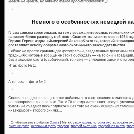
кубизм не кубизм, но что-то такое просматривается :)).
Немного о особенностях немецкой н
Глава совсем коротенькая, на тему весьма интересных германских 
напишем более развернутый текст. Скажем только, что еще в 1934 го
Герман Геринг издал «Имперский Закон об охоте», который в принципе
составляет основу современного охотничьего законодательства.
Сейчас же просто сравним две фотографии, разделенные десятками лет.
традициях, которые вообще не стоит обсуждать — на то они и традиции.
была ходовая охота (с собачками!), то ныне — сплошной загон и отстре
Итак, фото № 1:
А теперь — фото № 2:
Специально для зоозащитников добавим, что соотношение количества 
непропорционально велико. Так, с 70-го года численность косуль увеличи
животные съедают весь подлесок и без того не очень обширных тамош
«натюрморт» второго снимка…
Опубликовано в рубрике
Охота
| Метки:
закон охота
,
история охоты
,
оружие ох
охотник фото
,
охотничьи фото
,
трофеи
,
трофей охотника
,
трофейная охота
,
троф