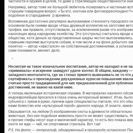
частности и оружия в целом, то даже у стреляющей общественности они
Например, автор тоже не большой любитель позировать и частенько вс
старшим товарищем вопрос: «Ты кто, охотник или фотокорреспондент?» 
подобное в стародавние :)) времена.
Вспоминаю достаточно регулярно выпускаемую стенгазету городского охо
основном были снимки вроде «Наш дружный коллектив на заготовке вет
трофеи, как правило, отсутствовали, за исключением разве что изображ
наносящих вред народному хозяйству. Это (отстрелы) считалось вроде 
общества, хотя деньги за представленные шкуры честно выплачивались
главными героями выступали собаки, в том числе и на фоне добытого звер
понятно — автор «хвастался» не собственным достижениями, а успехами
сами понимаете, меняет дело.
Несмотря на такое изначальное воспитание, автор не находил и не 
«криминала» и искренне завидует удаче коллег. В общем, каждому —
западного менталитета, где на стенах принято вывешивать не то что 
сертификаты о прохождении двухдневных куросов повышения квали
считаю просто традиционной для них предназначенной для публичн
достижений, не важно на какой ниве.
А теперь маленькая историческая справка. В материалах научного обс
индоевропейцев бросился в глаза очень интересный момент. Итак, был
субъекта с луком в руках, причем одни специалисты считали, что это об
нами божество или «культурный герой» данного народа. И знаете, како
Оказывается, на любом (!) изображении охоты в древности обязательн
животные, без них подобная живопись просто не может существовать. Не
и прочие глифы несут еще и магический характер, то есть без показа в
охоте не жди — чай, не спортивная стрельба. Вот так!
P.S. На фото — петроглиф, обнаруженный в пригороде испанского По