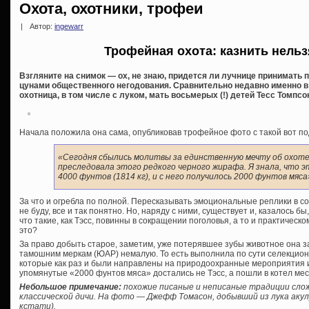
Охота, охотники, трофеи
|
Автор:
ingewarr
Трофейная охота: казнить нель
Взгляните на снимок — ох, не знаю, придется ли лучнице принимать
цунами общественного негодования. Сравнительно недавно именно в 
охотница, в том числе с луком, мать восьмерых (!) детей Тесс Томпсо
Начала положила она сама, опубликовав трофейное фото с такой вот п
«Сегодня сбылись молитвы за единственную мечту об охоте 
преследовала этого редкого черного жирафа. Я знала, что э
4000 фунтов (1814 кг), и с него получилось 2000 фунтов мяса
За что и огребла по полной. Пересказывать эмоциональные реплики в с
не буду, все и так понятно. Но, наряду с ними, существует и, казалось 
что такие, как Тэсс, повинны в сокращении поголовья, а то и практическ
это?
За право добыть старое, заметим, уже потерявшее зубы животное она 
тамошним меркам (ЮАР) немалую. То есть выполнила по сути селекцион
которые как раз и были направлены на природоохранные мероприятия и
упомянутые «2000 фунтов мяса» достались не Тэсс, а пошли в котел мес
Небольшое примечание:
похожие писаные и неписаные традиции сло
классической дичи. На фото — Джефф Томасон, добывший из лука акулу
кстати).