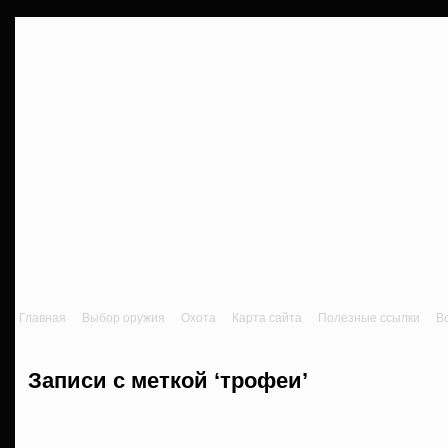
Главная
Выбор оружия
Охота
Карта сайта
Полезные ссылки
В
Записи с меткой ‘трофеи’