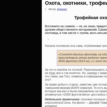
Охота, охотники, трофе
|
Автор:
ingewarr
Трофейная охо
Взгляните на снимок — ох, не знаю, приде
цунами общественного негодования. Сравн
охотница, в том числе с луком, мать восьм
Начала положила она сама, опубликовав тро
«Сегодня сбылись молитвы за еди
преследовала этого редкого черно
4000 фунтов (1814 кг), и с него п
За что и огребла по полной. Пересказывать
не буду, все и так понятно. Но, наряду с ни
что такие, как Тэсс, повинны в сокращении п
это?
За право добыть старое, заметим, уже поте
тамошним меркам (ЮАР) немалую. То есть вы
которые как раз и были направлены на прир
упомянутые «2000 фунтов мяса» достались не
Небольшое примечание:
похожие писаные 
классической дичи. На фото — Джефф Томасо
кстати).