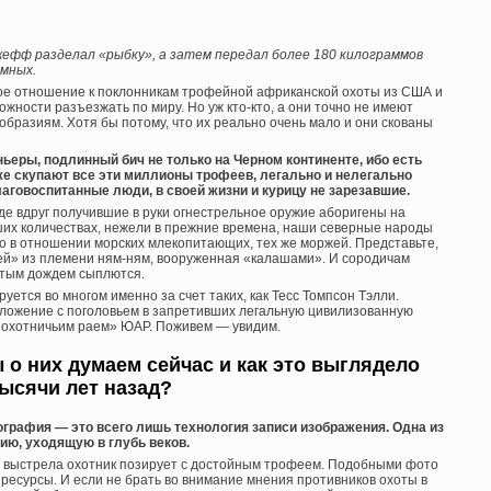
жефф разделал «рыбку», а затем передал более 180 килограммов
омных.
ое отношение к поклонникам трофейной африканской охоты из США и
ности разъезжать по миру. Но уж кто-кто, а они точно не имеют
бразиям. Хотя бы потому, что их реально очень мало и они скованы
еры, подлинный бич не только на Черном континенте, ибо есть
же скупают все эти миллионы трофеев, легально и нелегально
аговоспитанные люди, в своей жизни и курицу не зарезавшие.
где вдруг получившие в руки огнестрельное оружие аборигены на
ших количествах, нежели в прежние времена, наши северные народы
ко в отношении морских млекопитающих, тех же моржей. Представьте,
ей» из племени ням-ням, вооруженная «калашами». И сородичам
лотым дождем сыплются.
уется во многом именно за счет таких, как Тесс Томпсон Тэлли.
оложение с поголовьем в запретивших легальную цивилизованную
 «охотничьим раем» ЮАР. Поживем — увидим.
о них думаем сейчас и как это выглядело
ысячи лет назад?
ография — это всего лишь технология записи изображения. Одна из
ию, уходящую в глубь веков.
го выстрела охотник позирует с достойным трофеем. Подобными фото
есурсы. И если не брать во внимание мнения противников охоты в