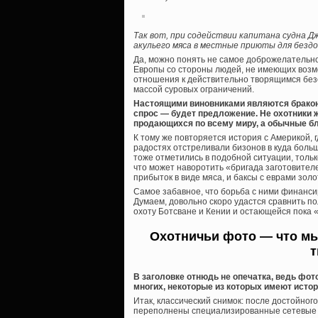
Так вот, при содействии капитана судна Д
акульего мяса в местные приюты для безд
Да, можно понять не самое доброжелательн
Европы со стороны людей, не имеющих возмож
отношения к действительно творящимся безо
массой суровых ограничений.
Настоящими виновниками являются браконь
спрос — будет предложение. Не охотники 
продающихся по всему миру, а обычные бл
К тому же повторяется история с Америкой, 
радостях отстреливали бизонов в куда боль
тоже отметились в подобной ситуации, толь
что может наворотить «бригада заготовител
прибыток в виде мяса, и баксы с еврами зо
Самое забавное, что борьба с ними финансир
Думаем, довольно скоро удастся сравнить п
охоту Ботсване и Кении и остающейся пока
Охотничьи фото — что мы 
т
В заголовке отнюдь не опечатка, ведь фот
многих, некоторые из которых имеют истор
Итак, классический снимок: после достойно
переполнены специализированные сетевые р