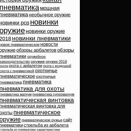
пневматика
мощная
пневматика
необычное оружие
новинки
новинки pcp
оружие
новинки оружие
новинки пневматики
2018
новости
новое пневматическое
обзоры
оружие
обзоры арбалетов
пневматики
оружейное
оружие
законодательство
оружие 2018
охота с арбалетом
охота
охота с воздушкой
охотничье
охота с пневматикой
пневматическое
охотничья
пневматика
пневматика
пневматика для охоты
пневматика магнум
пневматика супермагнум
пневматическая винтовка
пневматическая винтовка для
пневматическое
охоты
оружие
сайт
пневматическое ружье
пневматики
стрельба из арбалета
стрельба из пневматики
характеристики