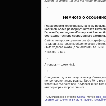
кубизм не кубизм, но что-то такое просмат
Немного о особенн
Глава совсем коротенькая, на тему весьм
напишем более развернутый текст. Скажем 
Герман Геринг издал «Имперский Закон об о
составляет основу современного охотничь
Сейчас же просто сравним две фотографии, 
традициях, которые вообще не стоит обсужда
была ходовая охота (с собачками!), то ныне
Итак, фото № 1:
А теперь — фото № 2:
Специально для зоозащитников добавим, чт
непропорционально велико. Так, с 70-го года
животные съедают весь подлесок и без тог
«натюрморт» второго снимка…
Опубликовано в рубрике
Охота
| Метки:
закон ох
охотник фото
,
охотничьи фото
,
трофеи
,
трофей о