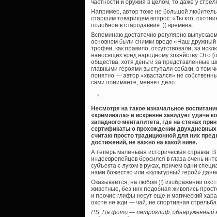
частности и оружия в целом, то даже у стр
Например, автор тоже не большой любитель 
старшим товарищем вопрос: «Ты кто, охотни
подобное в стародавние :)) времена.
Вспоминаю достаточно регулярно выпускаемую
основном были снимки вроде «Наш дружный к
трофеи, как правило, отсутствовали, за иск
наносящих вред народному хозяйству. Это (о
общества, хотя деньги за представленные ш
главными героями выступали собаки, в том чи
понятно — автор «хвастался» не собственным
сами понимаете, меняет дело.
Несмотря на такое изначальное воспитани
«криминала» и искренне завидует удаче ко
западного менталитета, где на стенах при
сертификаты о прохождении двухдневных
считаю просто традиционной для них пре
достижений, не важно на какой ниве.
А теперь маленькая историческая справка.
индоевропейцев бросился в глаза очень инт
субъекта с луком в руках, причем одни спец
нами божество или «культурный герой» данн
Оказывается, на любом (!) изображении охо
животные, без них подобная живопись просто
и прочие глифы несут еще и магический хара
охоте не жди — чай, не спортивная стрельба.
P.S. На фото — петроглиф, обнаруженный в