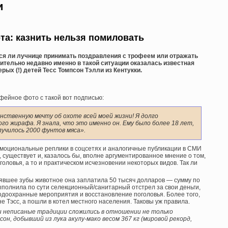
и
та: казнить нельзя помиловать
тся ли лучнице принимать поздравления с трофеем или отражать
ительно недавно именно в такой ситуации оказалась известная
ерых (!) детей Тесс Томпсон Тэлли из Кентукки.
фейное фото с такой вот подписью:
нственную мечту об охоте всей моей жизни! Я долго
го жирафа. Я знала, что это именно он. Ему было более 18 лет,
олучилось 2000 фунтов мяса».
 эмоциональные реплики в соцсетях и аналогичные публикации в СМИ
ми, существует и, казалось бы, вполне аргументированное мнение о том,
оголовья, а то и практическом исчезновении некоторых видов. Так ли
рявшее зубы животное она заплатила 50 тысяч долларов — сумму по
полнила по сути селекционный/санитарный отстрел за свои деньги,
одоохранные мероприятия и восстановление поголовья. Более того,
 Тэсс, а пошли в котел местного населения. Таковы уж правила.
и неписаные традиции сложились в отношении не только
н, добывший из лука акулу-мако весом 367 кг (мировой рекорд,