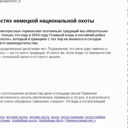
ривается :)).
остях немецкой национальной охоты
а интересных германских охотничьих традиций мы обязательно
только, что еще в 1934 году Главный егерь и лесничий рейха
хоте», который в принципе с тех пор не менялся и сегодня
его законодательства.
разделенные десятками лет. Подчеркнем, что речь идет именно о
ть — на то они и традиции. И опять же, если когда-то приоритетом
 — сплошной загон и отстрел с вышек…
о соотношение количества дичи к площади лесов Германии
 численность косуль увеличилась примерно в 10 раз, и в результате
о не очень обширных тамошних «чащоб». Отсюда и потрясающий
ота
,
история охоты
,
оружие охота
,
охота
,
охота традиции
,
охота трофеи
,
хотника
,
трофейная охота
,
трофейные фото
|
Комментариев нет »