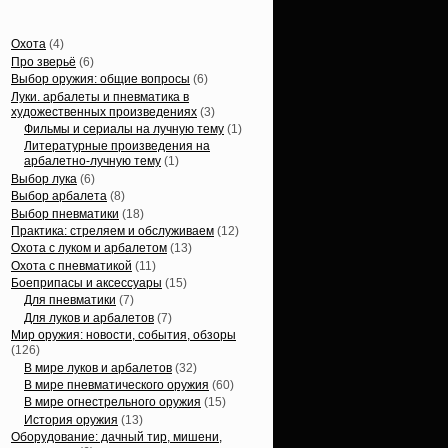
Статьи, обзоры
Охота
(4)
Про зверьё
(6)
Выбор оружия: общие вопросы
(6)
Луки. арбалеты и пневматика в
художественных произведениях
(3)
Фильмы и сериалы на лучную тему
(1)
Литературные произведения на
арбалетно-лучную тему
(1)
Выбор лука
(6)
Выбор арбалета
(8)
Выбор пневматики
(18)
Практика: стреляем и обслуживаем
(12)
Охота с луком и арбалетом
(13)
Охота с пневматикой
(11)
Боеприпасы и аксессуары
(15)
Для пневматики
(7)
Для луков и арбалетов
(7)
Мир оружия: новости, события, обзоры
(126)
В мире луков и арбалетов
(32)
В мире пневматического оружия
(60)
В мире огнестрельного оружия
(15)
История оружия
(13)
Оборудование: дачный тир, мишени,