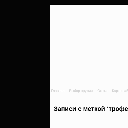
Главная
Выбор оружия
Охота
Карта са
Записи с меткой ‘троф