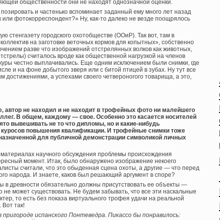
еляющей общественности они не находят однозначной оценки.
позировать и частенько вспоминает заданный ему много лет назад
к или фотокорреспондент?» Ну, как-то далеко не везде поощрялось
 стенгазету городского охотобществе (ООиР). Так вот, там в
оллектив на заготовке веточных кормов для копытных», собственно
лючением разве что изображений отстрелянных волков как животных,
тстрелы) считалось вроде как общественной нагрузкой на членов
куры честно выплачивались. Еще одним исключением были снимки, где
сле и на фоне добытого зверя или с битой птицей в зубах. Ну тут все
 достижениями, а успехами своего четвероногого товарища, а это,
е, автор не находил и не находит в трофейных фото ни малейшего
ллег. В общем, каждому — свое. Особенно это касается носителей
нято вывешивать не то что дипломы, но и какие-нибудь
 куросов повышения квалификации. И трофейные снимки тоже
дназначенной для публичной демонстрации символикой личных
 В материалах научного обсуждения проблемы происхождения
ересный момент. Итак, было обнаружено изображение некоего
иалисты считали, что это обыденная сцена охоты, а другие — что перед
ого народа. И знаете, каков был решающий аргумент в споре?
ты в древности обязательно должны присутствовать ее объекты —
 не может существовать. Не будем забывать, что все эти наскальные
ктер, то есть без показа виртуального трофея удачи на реальной
 Вот так!
 пригороде испанского Понтеведра. Пикассо бы понравилось: