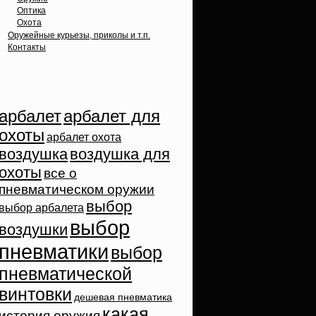
Оптика
Охота
Оружейные курьезы, приколы и т.п.
Контакты
Облако тэгов
арбалет
арбалет для
охоты
арбалет охота
воздушка
воздушка для
охоты
все о
пневматическом оружии
выбор
выбор арбалета
выбор
воздушки
пневматики
выбор
пневматической
винтовки
дешевая пневматика
какая
история оружия