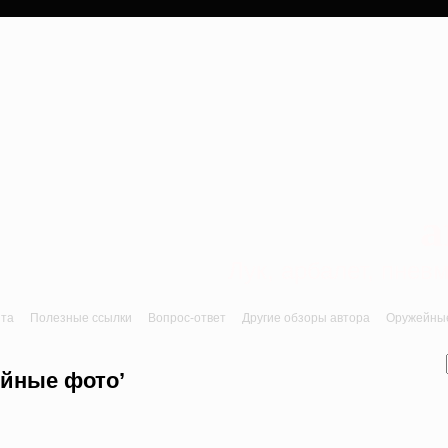
a
Лук, арбалет, пне
йта
Полезные ссылки
Вопрос-ответ
Другие обзоры автора
Оружейные 
ейные фото’