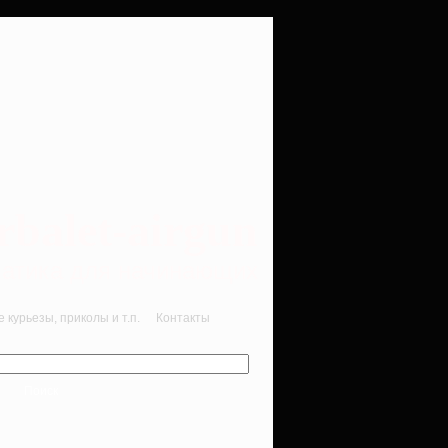
rbalet-airgun
вматика для начинающих
курьезы, приколы и т.п.
Контакты