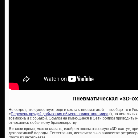
Пневматическая «3D-ох
Не секрет, что существует еще и охота с пневматикой — вообще-то в Р
«
Перечень орудий добывания объектов животного мира
«), но легальных
возможна и с собакой. Ссылки на имеющиеся в Сети ролики приводить н
относились к обычному браконьерству.
Я в свое время, можно сказать, изобрел пневматическую «3D-охоту», пр
декоративной породы. Естественно, исключительно в качестве ретривер
(фото из интернета).