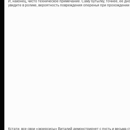
И, наконец, чисто техническое примечание. Саму бутылку, точнее, ее дно
увидите в ролике, вероятность повреждения оперенья при прохождении 
Кстати, все свои «экзерсисы» Виталий демонстрирует с пусть и весьма ст