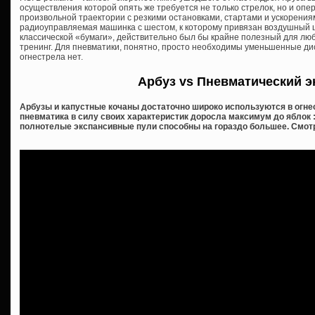
осуществления которой опять же требуется не только стрелок, но и оп
произвольной траектории с резкими остановками, стартами и ускорени
радиоуправляемая машинка с шестом, к которому привязан воздушный ш
классической «бумаги», действительно был бы крайне полезный для любо
тренинг. Для пневматики, понятно, просто необходимы уменьшенные ди
огнестрела нет.
Арбуз vs Пневматический э
Арбузы и капустные кочаны достаточно широко используются в огне
пневматика в силу своих характеристик доросла максимум до яблок :
полнотелые экспансивные пули способны на гораздо большее. Смо