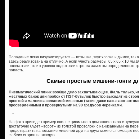
Попадание легко визуализируется — вспышка, звук хлопка и дымок, так 
здесь реализована на отлично. А если учесть размеры, 65 x 65 x 10 мм д
пневматики, то и к уровню подготовки стрелка заметны определенные тр
попасть.
Самые простые мишени-гонги д
Пневматический плинк вообще дело захватывающее. Жаль только, чт
жестяных банок или пробок от ПЭТ-бутылок быстро выходят из строя
простой и малоизнашеваемой мишенью (такие даже называют автома
просверленными и провернутыми на 90 градусов черенками.
На фото приведен пример вполне цивильного домашнего тира с пулеула
достаточно будет «ворот» из толстой проволоки с нанизанными на пере
предотвратить наползание мишеней друг на друга можно с помощью нес
с обеих сторон на каждую.