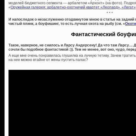
моделей бюджетного сегмента — арбалетом «Архонт» (на фото). Подробн
«
Оружейная галерея: арбалетно-охотничий квартет «Леопард», «Легат»
* * *
И напоследок о незаслуженно отодвинутом мною в статье на задний п
чистый плинк, а боуфишинг, то есть лучная охота на рыбу (см. «
Охотн
Фантастический боуфи
Такое, наверное, не снилось и Ларсу Андерсену! Да что там Ларсу…
сочли бы подобное фантастикой :)). Тем не менее, вот оно, чудо, пере
А еще мне очень понравилась глушилка на лучную тетиву. Зачем тратит
на нее можно втайне от жены пустить палас?