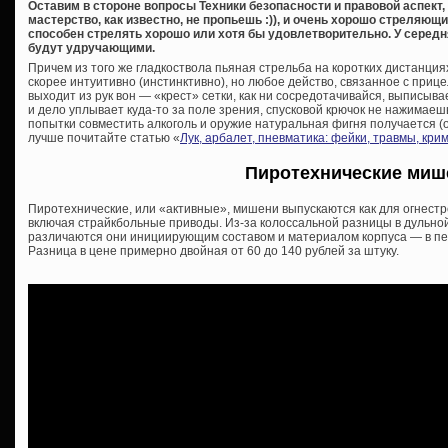
Оставим в стороне вопросы Техники безопасности и правовой аспект,
мастерство, как известно, не пропьешь :)), и очень хорошо стреляю
способен стрелять хорошо или хотя бы удовлетворительно. У середн
будут удручающими.
Причем из того же гладкоствола пьяная стрельба на коротких дистанция
скорее интуитивно (инстинктивно), но любое действо, связанное с прицел
выходит из рук вон — «крест» сетки, как ни сосредотачивайся, выписыва
и дело уплывает куда-то за поле зрения, спусковой крючок не нажимаешь,
попытки совместить алкоголь и оружие натуральная фигня получается (о
лучше почитайте статью «
Лук, арбалет, пневматика: фейки, травмы, кр
Пиротехнические миш
Пиротехнические, или «активные», мишени выпускаются как для огнестр
включая страйкбольные приводы. Из-за колоссальной разницы в дульной
различаются они инициирующим составом и материалом корпуса — в пер
Разница в цене примерно двойная от 60 до 140 рублей за штуку.