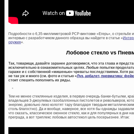
Подробности о 6,35-миллиметровой PCP-винтовке «Егерь», о стрельбе и
интервью с разработчиком данного образца вы найдете в статье «
Интер
оружия
«.
Лобовое стекло vs Пнев
Так, товарищи, давайте заранее договоримся, что эта глава и предс
исключительно в ознакомительных целях. Любые попытки проделать 
гараже и с собственной «мишенью» чреваты последствиями. Хотя раз
не так уж и много (см. фото и статью «
Лук, арбалет, пневматика: фей
стоит спешить пополнить их ряды.
Тем не менее стеклянные изделия, в первую очередь банки-бутылки, кр
владельцев 3-джоулевых газобаллонных пистолетов и револьверов, кот
энергию, довольно лихо колотят тару благодаря твердым металлическим
столь благостно). Да и вообще, наверное, все хотя бы однажды задава
что сказать, классическое оконное стекло, как и для популярных в дни на
преграда, а вот триплекс лобовых автостекол цель посерьезнее. Итак: