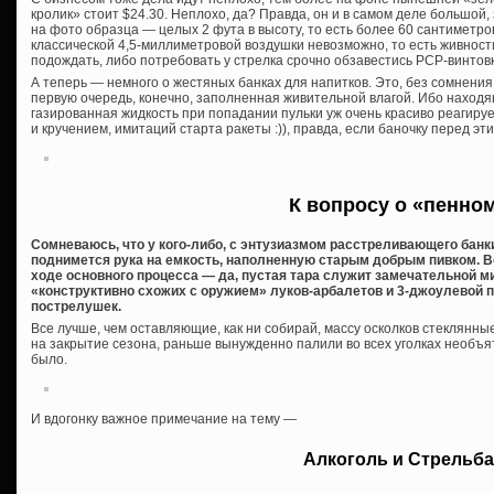
кролик» стоит $24.30. Неплохо, да? Правда, он и в самом деле большой
на фото образца — целых 2 фута в высоту, то есть более 60 сантиметров
классической 4,5-миллиметровой воздушки невозможно, то есть живнос
подождать, либо потребовать у стрелка срочно обзавестись PCP-винтовк
А теперь — немного о жестяных банках для напитков. Это, без сомнени
первую очередь, конечно, заполненная живительной влагой. Ибо наход
газированная жидкость при попадании пульки уж очень красиво реагируе
и кручением, имитаций старта ракеты :)), правда, если баночку перед эт
К вопросу о «пенно
Сомневаюсь, что у кого-либо, с энтузиазмом расстреливающего банки
поднимется рука на емкость, наполненную старым добрым пивком. Во
ходе основного процесса — да, пустая тара служит замечательной 
«конструктивно схожих с оружием» луков-арбалетов и 3-джоулевой 
пострелушек.
Все лучше, чем оставляющие, как ни собирай, массу осколков стеклянны
на закрытие сезона, раньше вынужденно палили во всех уголках необъя
было.
И вдогонку важное примечание на тему —
Алкоголь и Стрельба