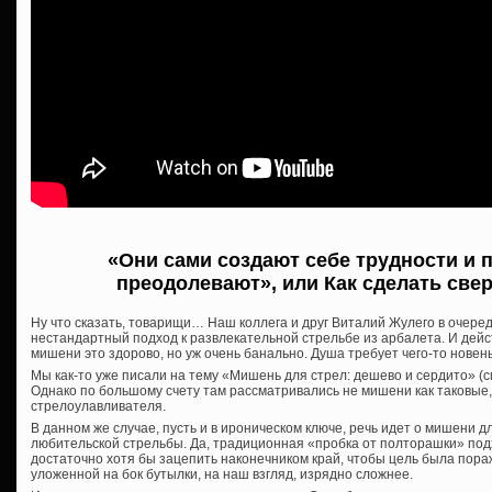
«Они сами создают себе трудности и 
преодолевают», или Как сделать св
Ну что сказать, товарищи… Наш коллега и друг Виталий Жулего в очер
нестандартный подход к развлекательной стрельбе из арбалета. И дейс
мишени это здорово, но уж очень банально. Душа требует чего-то новень
Мы как-то уже писали на тему «Мишень для стрел: дешево и сердито» (с
Однако по большому счету там рассматривались не мишени как таковые,
стрелоулавливателя.
В данном же случае, пусть и в ироническом ключе, речь идет о мишени 
любительской стрельбы. Да, традиционная «пробка от полторашки» подх
достаточно хотя бы зацепить наконечником край, чтобы цель была пора
уложенной на бок бутылки, на наш взгляд, изрядно сложнее.