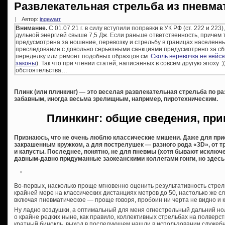
Развлекательная стрельба из пневма
|
Автор:
ingewarr
Внимание.
С 01.07.21 г. в силу вступили поправки в УК РФ (ст. 222 и 22
дульной энергией свыше 7,5 Дж. Если раньше ответственность, причем
предусмотрена за ношение, перевозку и стрельбу в границах населенны
преследование с довольно серьезными санкциями предусмотрено за сбы
переделку или ремонт подобных образцов см.
Сколь веревочка не вейс
законы
). Так что при чтении статей, написанных в совсем другую эпоху :
обстоятельства…
Плинк (или плинкинг) — это веселая развлекательная стрельба по р
забавным, иногда весьма зрелищным, например, пиротехническим.
Плинкинг: общие сведения, пр
Признаюсь, что не очень люблю классические мишени. Даже для при
закрашенным кружком, а для пострелушек — разного рода «3D», от 
и капусты. Последнее, понятно, не для пневмы (хотя бывают исключен
давным-давно придуманные заокеанскими коллегами гонги, но здесь 
Во-первых, насколько проще мгновенно оценить результативность стрел
крайней мере на классических дистанциях метров до 50, настолько же с
включая пневматическое — проще говоря, пробоин ни черта не видно и 
Ну ладно воздушки, а оптимальный для меня огнестрельный дальний ноль
о крайне редких ныне, как правило, коллективных стрельбах на полверст
кратный бинокль, выход в последующем нашли в использовании служебно