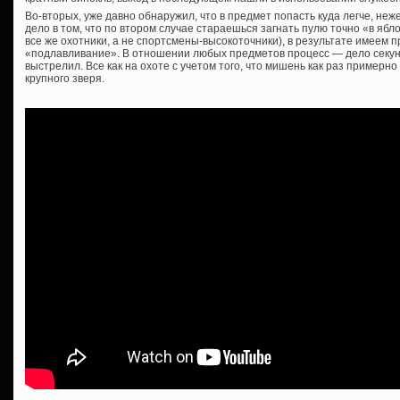
Во-вторых, уже давно обнаружил, что в предмет попасть куда легче, неж
дело в том, что по втором случае стараешься загнать пулю точно «в ябло
все же охотники, а не спортсмены-высокоточники), в результате имеем
«подлавливание». В отношении любых предметов процесс — дело секунд
выстрелил. Все как на охоте с учетом того, что мишень как раз примерно
крупного зверя.