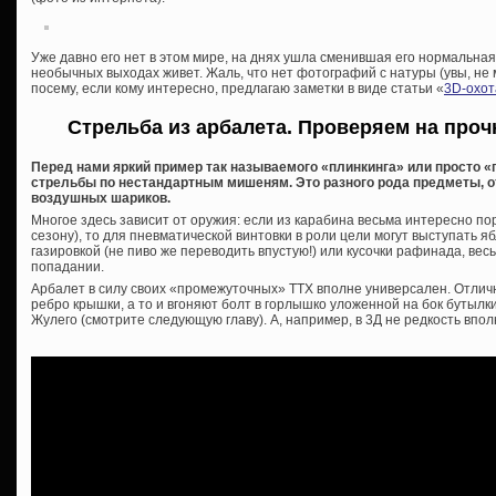
Уже давно его нет в этом мире, на днях ушла сменившая его нормальная 
необычных выходах живет. Жаль, что нет фотографий с натуры (увы, не м
посему, если кому интересно, предлагаю заметки в виде статьи «
3D-охот
Стрельба из арбалета. Проверяем на про
Перед нами яркий пример так называемого «плинкинга» или просто «
стрельбы по нестандартным мишеням. Это разного рода предметы, о
воздушных шариков.
Многое здесь зависит от оружия: если из карабина весьма интересно по
сезону), то для пневматической винтовки в роли цели могут выступать я
газировкой (не пиво же переводить впустую!) или кусочки рафинада, в
попадании.
Арбалет в силу своих «промежуточных» ТТХ вполне универсален. Отли
ребро крышки, а то и вгоняют болт в горлышко уложенной на бок бутылки 
Жулего (смотрите следующую главу). А, например, в 3Д не редкость впол