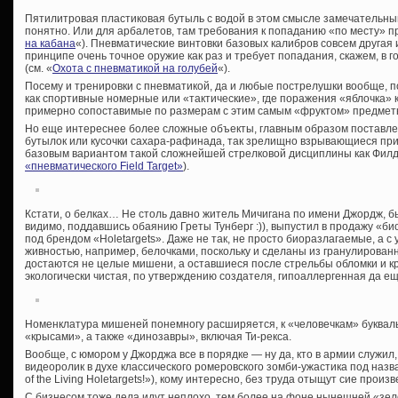
Пятилитровая пластиковая бутыль с водой в этом смысле замечательный
понятно. Или для арбалетов, там требования к попаданию «по месту» пр
на кабана
«). Пневматические винтовки базовых калибров совсем другая и
принципе очень точное оружие как раз и требует попадания, скажем, в 
(см. «
Охота с пневматикой на голубей
«).
Посему и тренировки с пневматикой, да и любые пострелушки вообще, 
как спортивные номерные или «тактические», где поражения «яблочка» ка
примерно сопоставимые по размерам с этим самым «фруктом» предметы
Но еще интереснее более сложные объекты, главным образом поставле
бутылок или кусочки сахара-рафинада, так зрелищно взрывающиеся при
базовым вариантом такой сложнейшей стрелковой дисциплины как Филд-
«пневматического Field Target»
).
Кстати, о белках… Не столь давно житель Мичигана по имени Джордж, 
видимо, поддавшись обаянию Греты Тунберг :)), выпустил в продажу «
под брендом «
Holetargets». Даже не так, не просто биоразлагаемые, а
живностью, например, белочками, поскольку и сделаны из гранулирован
достаются не целые мишени, а оставшиеся после стрельбы обломки и 
экологически чистая, по утверждению создателя, гипоаллергенная да ещ
Номенклатура мишеней понемногу расширяется, к «человечкам» букваль
«крысами», а также «динозавры», включая Ти-рекса.
Вообще, с юмором у Джорджа все в порядке — ну да, кто в армии служил, 
видеоролик в духе классического ромеровского зомби-ужастика под назв
of the Living Holetargets!»), кому интересно, без труда отыщут сие прои
С бизнесом тоже дела идут неплохо, тем более на фоне нынешней «зе