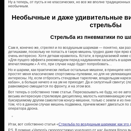
Ну а теперь, от пусть и не классических, но все же вполне традиционны
необычным.
Необычные и даже удивительные в
стрельбы
Стрельба из пневматики по ш
Сам я, конечно же, стрелял и по воздушным шарикам — понятно, как раз
детишками, поскольку не попасть в такую мишень трудно даже при ярко 
очень интересно. Хотя деткам нравилось. Кстати, в предлагаемой ниж
«Для пущего эффекта рекомендуем перед надуванием засыпать в шарик
впечатляющим.» А что, при случае надо будет попробовать…
Но и шарики, как практически любые остальные мишени, в принципе непо
простят меня классические спортсмены-пулевики, но для не увлекающих
интересны. Ну, если отбросить стендовые тарелочки, владельцам нарез
кабан», а больше ничего и на ум не приходит. Да и силуэтный свинтус (лос
равномерно смещается по фронту, и на этом все.
Вот теперь о собственно теме статьи. Пересказывать не буду, но ее авт
весьма интересную стрелковую дисциплину, малость напоминающую учеб
буксируемому другим самолетом конусу-мишени, только с земли и из пн
том, что в данном случае мишень подвижна, причем может двигаться по 
оператора дрона.
Итак, вот собственно статья «
Стрельба по воздушным шарикам: как это 
P.S. В романе «Vamos!» скоропостижно ушедшего от нас Андрея Круза в