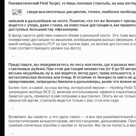
Пневматический Field Target, то бишь полевая стрельба, на наш взгл
среди высокоточных дисциплин, точнее, наиболее необход
навыков в дальнейшем на охоте. Понятно, что тот же бенчрест чрезв
ведется с упора, даже станка, на известные дистанции и, как правило
доступных большинству эйрганнеров.
В филд таргете действие намного ближе к реальной охоте. Это тоже выс
пневматики) дистанции по мишеням, изображающим разных зверюшек. Н
какой-нибудь Аншютц PCP за три тысячи евро, но вполне достаточно и 
тоже соответствующего уровня (на фото).
Представьте, вы передвигаетесь по лесу или полю, где в разных м
стрелковые рубежи. При этом дистанция неизвестна (от 9 до 50 метр
весьма неудобным, ну и, как водится, ветер дует, трава колышется, а
металлическая белочка или птица. В отличие от бенчреста никто не
прицеливания, запрещены бинокли и дальномеры, разве что можно и
Более того, в самой, на наш взгляд, интересной версии — Hunting Field T
запрещено вообще ВСЁ (!), включая использование эффекта параллакса
Заметил цель, прикинул в уме поправки и выстрелил. Опять же не только 
свернутой куртки, стрельба ведется только с рук, стоя или сидя.
Возможно, вы скажете: а что здесь такого — я вон при развлекательной 
баллистическими калькуляторами, метеостанциями, дальномерами. При
сшибаю спичечные коробки и пробки от бутылок. Фиг ли не попасть в жес