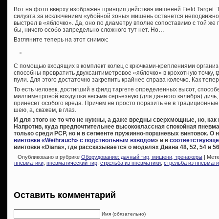
Вот на фото вверху изображен принцип действия мишеней Field Target. 
силуэта за исключением «убойной зоны» мишень останется неподвижно
выстрел в «яблочко». Да, оно по диаметру вполне сопоставимо с той же
бы, ничего особо запредельно сложного тут нет. Но…
Взгляните теперь на этот снимок:
С помощью входящих в комплект колец с крючками-креплениями организ
способны превратить двухсантиметровое «яблочко» в крохотную точку, г
пули. Для этого достаточно закрепить крайнее справа колечко. Как теп
То есть человек, достигший в филд таргете определенных высот, способе
миллиметровой воздушки весьма серьезную (для данного калибра) дичь, 
принесет особого вреда. Причем не просто поразить ее в традиционные
шею, а, скажем, в глаз.
И для этого не то что не нужны, а даже вредны сверхмощные, но, ка
Напротив, куда предпочтительнее высококлассная спокойная пневм
только среди PCP, но и в сегменте пружинно-поршневых винтовок. О н
винтовки «Weihrauch» с подствольным взводом
» и в
соответствующе
винтовки «Diana», где рассказывается о моделях Диана 48, 52, 54 и 56
Опубликовано в рубрике
Оборудование: дачный тир, мишени, тренажеры
| Мет
пневматики
,
пневматический тир
,
стрельба из пневматики
,
стрельба из пневмати
Оставить комментарий
Имя (обязательно)