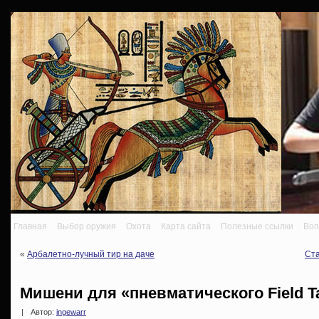
Главная
Выбор оружия
Охота
Карта сайта
Полезные ссылки
Воп
«
Арбалетно-лучный тир на даче
Ста
Мишени для «пневматического Field T
|
Автор:
ingewarr