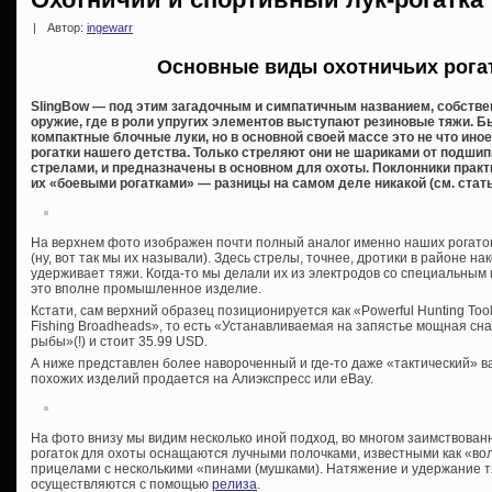
|
Автор:
ingewarr
Основные виды охотничьих рогат
SlingBow — под этим загадочным и симпатичным названием, собстве
оружие, где в роли упругих элементов выступают резиновые тяжи. 
компактные блочные луки, но в основной своей массе это не что ин
рогатки нашего детства. Только стреляют они не шариками от подши
стрелами, и предназначены в основном для охоты. Поклонники прак
их «боевыми рогатками» — разницы на самом деле никакой (см. стат
На верхнем фото изображен почти полный аналог именно наших рогато
(ну, вот так мы их называли). Здесь стрелы, точнее, дротики в районе н
удерживает тяжи. Когда-то мы делали их из электродов со специальным 
это вполне промышленное изделие.
Кстати, сам верхний образец позиционируется как «Powerful Hunting Tool S
Fishing Broadheads», то есть «Устанавливаемая на запястье мощная сн
рыбы»(!) и стоит 35.99 USD.
А ниже представлен более навороченный и где-то даже «тактический» в
похожих изделий продается на Алиэкспресс или eBay.
На фото внизу мы видим несколько иной подход, во многом заимствованн
рогаток для охоты оснащаются лучными полочками, известными как «во
прицелами с несколькими «пинами (мушками). Натяжение и удержание т
осуществляются с помощью
релиза
.