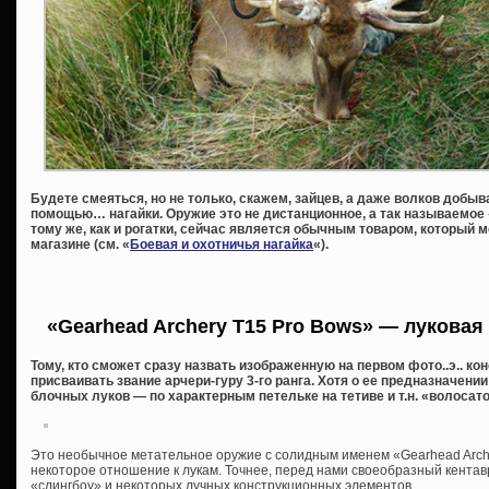
Будете смеяться, но не только, скажем, зайцев, а даже волков добы
помощью… нагайки. Оружие это не дистанционное, а так называемое 
тому же, как и рогатки, сейчас является обычным товаром, который
магазине (см. «
Боевая и охотничья нагайка
«).
«Gearhead Archery T15 Pro Bows» — луковая 
Тому, кто сможет сразу назвать изображенную на первом фото..э.. ко
присваивать звание арчери-гуру 3-го ранга. Хотя о ее предназначен
блочных луков — по характерным петельке на тетиве и т.н. «волосат
Это необычное метательное оружие с солидным именем «Gearhead Arch
некоторое отношение к лукам. Точнее, перед нами своеобразный кентав
«слингбоу» и некоторых лучных конструкционных элементов.