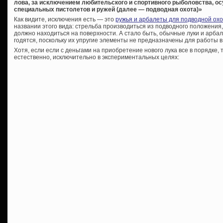
лова, за исключением любительского и спортивного рыболовства, о
специальных пистолетов и ружей (далее — подводная охота)»
Как видите, исключения есть — это
ружья и арбалеты для подводной ох
названии этого вида: стрельба производиться из подводного положения,
должно находиться на поверхности. А стало быть, обычные луки и арбал
годятся, поскольку их упругие элементы не предназначены для работы в
Хотя, если если с деньгами на приобретение нового лука все в порядке, 
естественно, исключительно в экспериментальных целях: