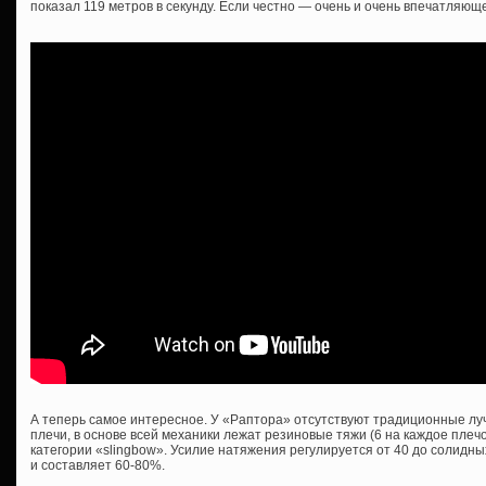
показал 119 метров в секунду. Если честно — очень и очень впечатляюще
А теперь самое интересное. У «Раптора» отсутствуют традиционные луч
плечи, в основе всей механики лежат резиновые тяжи (6 на каждое плечо
категории «slingbow». Усилие натяжения регулируется от 40 до солидны
и составляет 60-80%.