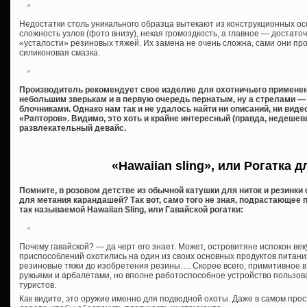
Недостатки столь уникального образца вытекают из конструкционных ос
сложность узлов (фото внизу), некая громоздкость, а главное — достат
«усталости» резиновых тяжей. Их замена не очень сложна, сами они п
силиконовая смазка.
Производитель рекомендует свое изделие для охотничьего применени
небольшим зверькам и в первую очередь пернатым, ну а стрелами —
блочниками. Однако нам так и не удалось найти ни описаний, ни вид
«Рапторов». Видимо, это хоть и крайне интересный (правда, недешев
развлекательный девайс.
«Hawaiian sling», или Рогатка 
Помните, в розовом детстве из обычной катушки для ниток и резинки
для метания карандашей? Так вот, само того не зная, подрастающее
так называемой Hawaiian Sling, или Гавайской рогатки:
Почему гавайской? — да черт его знает. Может, островитяне испокон ве
приспособлений охотились на один из своих основных продуктов питания
резиновые тяжи до изобретения резины…. Скорее всего, примитивное 
ружьями и арбалетами, но вполне работоспособное устройство пользов
туристов.
Как видите, это оружие именно для подводной охоты. Даже в самом про