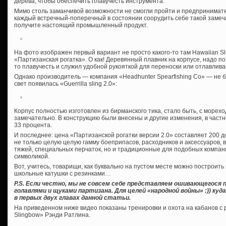
дерева, чтобы обеспечить плавучесть инструмента.
Мимо столь заманчивой возможности не смогли пройти и предпринимател
каждый встречный-поперечный в состоянии соорудить себе такой замеч
получите настоящий промышленный продукт.
На фото изображен первый вариант не просто какого-то там Hawaiian Slin
«Партизанская рогатка». О как! Деревянный плавник на корпусе, надо пол
то плавучесть и служил удобной рукояткой для переноски или отлавлив
Однако производитель — компания «Headhunter Spearfishing Co» — не 
свет появилась «Guerrilla sling 2.0»:
Корпус полностью изготовлен из бирманского тика, стало быть, с морехо
замечательно. В конструкцию были внесены и другие изменения, в част
33 процента.
И последнее: цена «Партизанской рогатки версии 2.0» составляет 200 д
не только целую целую гамму боеприпасов, расходников и аксессуаров, в
тяжей, специальных перчаток, но и традиционные для подобных компани
символикой.
Вот, учитесь, товарищи, как буквально на пустом месте можно построить
школьные катушки с резинками…
P.S. Если честно, мы не совсем себе представляем ошивающегося п
голавлями и щуками партизана. Для целей «народной войны» :)) куд
в первых двух главах данной статьи.
На приведенном ниже видео показаны тренировки и охота на кабанов с 
Slingbow» Рэнди Ратлина.