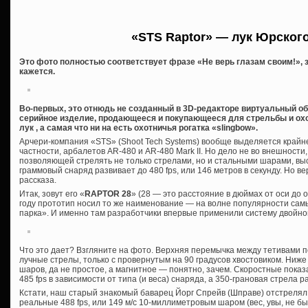
«STS Raptor» — лук Юрског
Это фото полностью соответствует фразе «Не верь глазам своим!», з
кажется.
Во-первых, это отнюдь не созданный в 3D-редакторе виртуальный обр
серийное изделие, продающееся и покупающееся для стрельбы и охо
лук , а самая что ни на есть охотничья рогатка «slingbow».
Арчери-компания «STS» (Shoot Tech Systems) вообще выделяется крайн
частности, арбалетов AR-480 и AR-480 Mark II. Но дело не во внешности,
позволяющей стрелять не только стрелами, но и стальными шарами, вы
граммовый снаряд развивает до 480 fps, или 146 метров в секунду. Но в
рассказа.
Итак, зовут его «
RAPTOR 28
» (28 — это расстояние в дюймах от оси до 
году прототип носил то же наименование — на волне популярности с
парка». И именно там разработчики впервые применили систему двойной т
Что это дает? Взгляните на фото. Верхняя перемычка между тетивами п
лучные стрелы, только с провернутым на 90 градусов хвостовиком. Ниж
шаров, да не простое, а магнитное — понятно, зачем. Скоростные пока
485 fps в зависимости от типа (и веса) снаряда, а 350-грановая стрела раз
Кстати, наш старый знакомый баварец Йорг Спрейв (Шправе) отстрелял
реальные 488 fps, или 149 м/с 10-миллиметровым шаром (вес, увы, не б