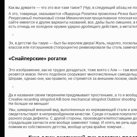
Как вы думаете — что это все-таки такое? (Чур, в следующий абзац не п
А это, товарищи, оказывается «
Ящерица Рогатка проволока-Резка быс
Рекурсивный титановый сплав Механическая прицеливание плоская к
сайте имеются и другие варианты названий, все, дабы было смешнее, в 
есть отнюдь не холодное оружие ударно-дробящего действия, а метатель
Эх, в детстве бы такую — был бы королем двора! Жаль, недолго, поско
классов или пэтэушников стопроцентно реквизировали бы столь замеча
«Снайперские» рогатки
Это изображение, как не трудно догадаться, тоже взято с Али — там в
резвятся вовсю. Нечто подобное сооружают многочисленные самодельщи
Шправе, однако они, как правило, не стремятся за внешним лоском, сво
Да и названия своим творениям придумывают простенькие, а то и вообщ
Creative recanting slingshot A/B bore mechanical slingshot Outdoor shooting 
Ни больше ни меньше!
Увы, шикарный внешний вид, выполненные из нержавеющей стали и ал
свидетельствуют в непревзойденном качестве. Среди отзывов покупате
разного рода дефекты. С другой стороны, производители/поставщики 
страдальцам запчасти или вообще заменяют товар. И опять же речь идет 
помним из собственного детства, вообще штука крайне ломучая…