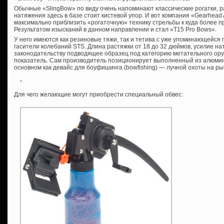
Обычные «SlingBow» по виду очень напоминают классические рогатки, ра
натяжения здесь в базе стоит кистевой упор. И вот компания «Gearhead
максимально приблизить «рогаточную» технику стрельбы к куда более п
Результатом изысканий в данном направлении и стал «T15 Pro Bows».
У него имеются как резиновые тяжи, так и тетива с уже упоминающейся 
гасители колебаний STS. Длина растяжки от 18 до 32 дюймов, усилие нат
законодательству подводящее образец под категорию метательного ору
показатель. Сам производитель позиционирует выполненный из алюми
основном как девайс для боуфишинга (bowfishing) — лучной охоты на ры
Для чего желающие могут приобрести специальный обвес: