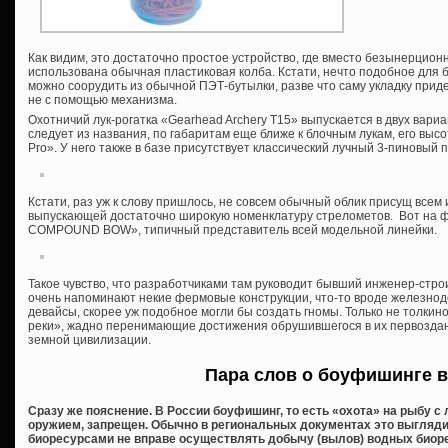
Как видим, это достаточно простое устройство, где вместо безынерцион
использована обычная пластиковая колба. Кстати, нечто подобное для
можно соорудить из обычной ПЭТ-бутылки, разве что саму укладку приде
не с помощью механизма.
Охотничий лук-рогатка «Gearhead Archery T15» выпускается в двух вариа
следует из названия, по габаритам еще ближе к блочным лукам, его высо
Pro». У него также в базе присутствует классический лучный 3-пиновый 
Кстати, раз уж к слову пришлось, не совсем обычный облик присущ всем
выпускающей достаточно широкую номенклатуру стрелометов. Вот на
COMPOUND BOW», типичный представитель всей модельной линейки.
Такое чувство, что разработчиками там руководит бывший инженер-стро
очень напоминают некие фермовые конструкции, что-то вроде железнод
девайсы, скорее уж подобное могли бы создать гномы. Только не толкино
реки», жадно перенимающие достижения обрушившегося в их первоздан
земной цивилизации.
Пара слов о боуфишинге в
Сразу же пояснение. В России боуфишинг, то есть «охота» на рыбу с
оружием, запрещен. Обычно в региональных документах это выгляд
биоресурсами не вправе осуществлять добычу (вылов) водных биор