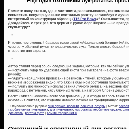
Еще один охотничий лук-рогатка: прост
Помните нашу статью, где, в частности, рассказывалось, как компан
совместить популярную ныне охотничью рогатку «слингбоу» с лучно
интересный по конструкции образец «
T15 Pro Bows
«? Оказывается, п
Догадайтесь с трех раз, что держит в руках Йорг Шправе — не прав
скульптуру?
И точно, неугомонный баварец идею своей «Африканской богини» («Afri
чувство, у обычной рукоятки классического лука. Только вместо боковой
отверстие для стрелы.
Автор ставил перед собой следующие задачи, которые, как мы сейчас ув
— исключить удар по удерживающей кисти при выстреле (на фото вверх
ручкой);
— убрать неряшливое провисание резиновых тяжей, которые у обычных 
верхнем изображении видно, что тяжи в обычном состоянии прижимаются
— получить возможность использования лучного релиза (на верхнем фо
паракорда с петелькой, как у блочных луков, а на втором Спрейв демонстр
Весит «African Goddess» всего 550 граммов. Да, а откуда взялось такое 
основания считает, что изделие немного похоже на традиционную африк
Опубликовано в рубрике
Мир оружия: новости, события, обзоры
| Метки:
боевая
газобаллонная пневматика
,
для пневматики
,
лук рогатка
,
необычное оружие
,
охо
для охоты
,
рогатка фото
|
Комментариев нет »
Охотничий и спортивный лук-рогатка