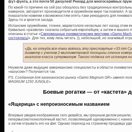
фут-фунта, а это почти 50 джоулей! Рекорд для многосерийных пру
По какой-то причине на сей раз обошлось без традиционных контрольн
наверное, авторитет производителя в оружейном мире так повлиял. А з
показатели новинки к возможностям опять-таки рекордного для пневмат
Здесь-то и кроется засада.
Испанские оружейники, точнее, маркетологи несколько лет назад этим
буквально «развели» сначала собратьев-европейцев, а затем и вашего 
описаны в статье «
Сверхмощные пневматические винтовки «Gamo Mach1
состоялась!
«. Для тех, кому лень читать :)), небольшой, но значимый отр
«Да, но откуда все-таки взялись эти пресловутые «33 mm С
диаметр с учетом 2-миллиметровой толщины стенок компресс
аналогов класса супермагнум. Такого подвоха от испанцев н
Неужели даже ведущие американские специалисты в области пневматиче
«казусом»? Получается так.
P.S. Созданная для заокеанского рынка «Gamo Magnum GR» имеет пол
MAGNUM 1250 JUNGLE».
Боевые рогатки — от «кастета» 
«Ящерица» с непроизносимым названием
Впервые увидев изображение сего девайса, мы грешным делом решили, ч
гипервысокотехнологичный кастет, позволяющий одновременно с нанесе
а затем отрывать его на фиг. Однако переход на страничку продавца уд