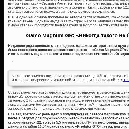
выпустившей свои «Crosman Powerlets» почти 70 (!) лет назад, оказали
это связано с тем, что изначально «пауэрлеты» были рассчитаны на 12,
стандарт закрепился позже, а сам подход к емкости сохранился.
И еще одно небольшое дополнение. Авторы теста отмечают, что количес
конечно, важный, однако неудачная конструкция узла клапана самого пис
и даже степень косорукости пользователя :)) могут привести к излишним
Gamo Magnum GR: «Никогда такого не 
Недавняя редакционная статья одного из самых авторитетных оруже
была посвящена новинке заокеанского рынка — «Gamo Magnum GR». 
и есть самая мощная пневматическая пружинная винтовка?». Ожидан
Маленькое примечание: несмотря на название, девайс относится к кл
интересно, подробности можно найти на нашем основном сайте: «
Что
Сразу замечу, что американский коллега передержал в руках «воздушек»
пивом :)), поэтому он сразу несколько скептически отнесся к утвержден
заголовок. Этот самый производитель подкреплял заявление данными о ск
легкосплавными бессвинцовыми пулями. «Ну и что? — скажет практичес
запросто способен на такое, хотя это классический магнум».
Все так, вот только речь идет о популярном на североамериканском 
весьма редком для пружинно-поршневой пневматики (европейская н
ограничивается .22, то есть 5,5 миллиметра). Путем несложных вычи
данного калибра 16,54-грановую пулю «Predator GTO», автор получи