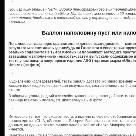
Под игрушку бренда «Nerf», широко представленного в интернет-мол
что ни на есть настоящий «Glock 19», да еще с магазином на 50 патро
пистолетов, дробовиков и винтовок) изъяли у наркоторговце в ходе 
Каролине.
Баллон наполовину пуст или нап
Попалось на глаза одно сравнительно давнее исследование — может,
результаты засветились где-нибудь на Ганзе или в соцсетевых оруж
реально содержится в 12-граммовых баллончиках? Методика проста
взвешивали заполненную «емкость», затем выпускали содержимое и
тесте участвовали популярные изделия ASG (торговая марка «Ultrair»)
Umarex (на фото).
К удивлению исследователей, тесты заняли достаточно много времени 
каждого производителя с записью результатов, составлением столбчатых
итогам.
В общем и целом средний вес «действующего вещества» действительно 
разница все-таки имелась, см. диаграмму на 2-м фото.
Интересно тут вот что: лидеры теста, а именно конкретно отобранные 
производятся в США, «Gamo» — в Венгрии. Все остальные изготавливают
данным, на одних и тех же линиях одной и той же «Banza Stamping Industr
имеется.
Заметим также, что баллончики родоначальника данного направления в