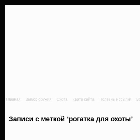
Главная
Выбор оружия
Охота
Карта сайта
Полезные ссылки
В
Записи с меткой ‘рогатка для охоты’