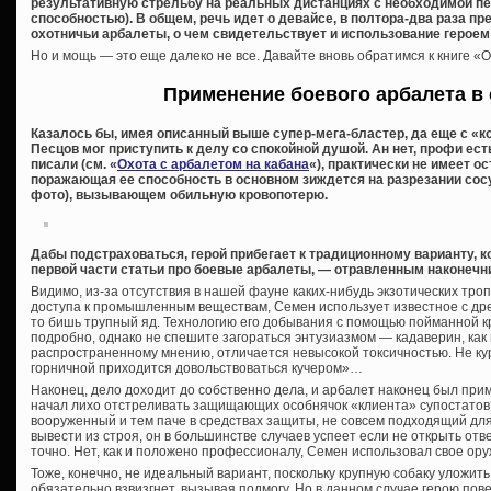
результативную стрельбу на реальных дистанциях с необходимой п
способностью). В общем, речь идет о девайсе, в полтора-два раза
охотничьи арбалеты, о чем свидетельствует и использование героем
Но и мощь — это еще далеко не все. Давайте вновь обратимся к книге «
Применение боевого арбалета в
Казалось бы, имея описанный выше супер-мега-бластер, да еще с «
Песцов мог приступить к делу со спокойной душой. Ан нет, профи ест
писали (см. «
Охота с арбалетом на кабана
«), практически не имеет 
поражающая ее способность в основном зиждется на разрезании сос
фото), вызывающем обильную кровопотерю.
Дабы подстраховаться, герой прибегает к традиционному варианту, 
первой части статьи про боевые арбалеты, — отравленным наконечн
Видимо, из-за отсутствия в нашей фауне каких-нибудь экзотических троп
доступа к промышленным веществам, Семен использует известное с др
то бишь трупный яд. Технологию его добывания с помощью пойманной 
подробно, однако не спешите загораться энтузиазмом — кадаверин, как
распространенному мнению, отличается невысокой токсичностью. Не ку
горничной приходится довольствоваться кучером»…
Наконец, дело доходит до собственно дела, и арбалет наконец был при
начал лихо отстреливать защищающих особнячок «клиента» супостатов?
вооруженный и тем паче в средствах защиты, не совсем подходящий для
вывести из строя, он в большинстве случаев успеет если не открыть отв
точно. Нет, как и положено профессионалу, Семен использовал свое ору
Тоже, конечно, не идеальный вариант, поскольку крупную собаку уложить
обязательно взвизгнет, вызывая подмогу. Но в данном случае герою пове