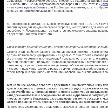
Существуют и вовсе жуткие образцы, способные усадить на задницу ме
«Выхлоп», ШАК-12 или штурмового револьвера РШ-12 (см. статью «
Круп
«Нам нужна пушка побольше…»
). Их боеприпасы имеют, кстати, и брон
касаемо средств индивидуальной бронезащиты.
Да, современные арбалеты выдают «дульную энергию» в 120-180 джоулей,
энергия нужна для придания стреле скорости, необходимой для максим
способности. Лучшим вариантом является прохождение снаряда навыл
с двух сторон корпуса животного.
Так выглядит раневой канал при отстреле стрелы в баллистический 
Стрела (болт) действительно способна дробить и пробивать даже солид
до пули по масштабу «разрушений» ей далеко. У огнестрела сквозное р
все эти многие сотни и тысячи джоулей призваны остаться в теле жерт
внутренних органов. Гидроудар, буквально разрывающий внутренности,
фото внизу), в разы превышающие диаметр собственно раневого канала,
и скорости пуль у пистолетов в разы, а у длинноствольных образцов по
стрел, которые в принципе и настоящий болевой шок обеспечить не в со
Тем не менее, боевые арбалеты действительно имеют свою нишу при
идет в основном о странах, скажем так, не могущих похвастаться 
смертоубийства. С помощью стрелы можно шлепнуть из засады каког
набедренной повязке и вооруженного мачете и древним карамультуко
«несогласного» в балаклаве, размахивающего в толпе сосудом с «ко
Стрела все же не столь опасна для посторонних, как винтовочная пу
По некоторым сведениям, в ряде стран, включая Индию, до недавнего вр