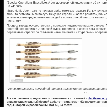
(Special Operations Executive). А вот достоверной информации об их п
не удалось.
Итак, «Little Joe» тоже не являлся арбалетом как таковым. Роль упруги
тяжи, то есть это была по сути мечущая стрелы «боевая рогатка», или «s
эстетическими предпочтениями людей в погонах по облику хоть немного
пистолету.
Процесс взвода осуществлялся с помощью подвижного верхнего плеча.
простейшего целика и 2-пиновой мушки крепились с левого бока корпуса
деревянные стрелки со стальным наконечником и натуральным оперени
(Фото Королевской оружейной палаты Великобритании/royalarmouries.
* * *
А в заключение предлагаем познакомиться со статьей «
Необычное ор
описан удивительный боевой арбалет-гранатомет «Кузнечик», актив
годы Второй мировой войны. Вот он, на фото: