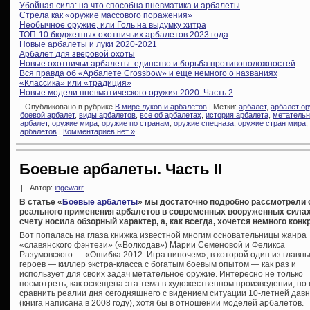
Убойная сила: на что способна пневматика и арбалеты
Стрела как «оружие массового поражения»
Необычное оружие, или Голь на выдумку хитра
ТОП-10 бюджетных охотничьих арбалетов 2023 года
Новые арбалеты и луки 2020-2021
Арбалет для зверовой охоты
Новые охотничьи арбалеты: единство и борьба противоположностей
Вся правда об «Арбалете Crossbow» и еще немного о названиях
«Классика» или «традиция»
Новые модели пневматического оружия 2020. Часть 2
Опубликовано в рубрике
В мире луков и арбалетов
| Метки:
арбалет
,
арбалет о
боевой арбалет
,
виды арбалетов
,
все об арбалетах
,
история арбалета
,
метательн
арбалет
,
оружие мира
,
оружие по странам
,
оружие спецназа
,
оружие стран мира
,
арбалетов
|
Комментариев нет »
Боевые арбалеты. Часть II
|
Автор:
ingewarr
В статье «
Боевые арбалеты
» мы достаточно подробно рассмотрели о
реального применения арбалетов в современных вооруженных силах
счету носила обзорный характер, а, как всегда, хочется немного конкр
Вот попалась на глаза книжка известной многим основательницы жанра
«славянского фэнтези» («Волкодав») Марии Семеновой и Феликса
Разумовского — «Ошибка 2012. Игра нипочем», в которой один из главн
героев — киллер экстра-класса с богатым боевым опытом — как раз и
использует для своих задач метательное оружие. Интересно не только
посмотреть, как освещена эта тема в художественном произведении, но 
сравнить реалии дня сегодняшнего с видением ситуации 10-летней дав
(книга написана в 2008 году), хотя бы в отношении моделей арбалетов.