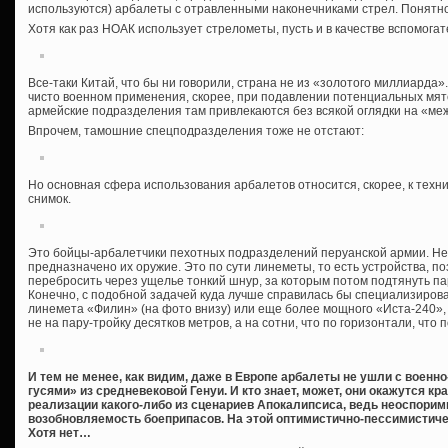
используются) арбалеты с отравленными наконечниками стрел. Понятно,
Хотя как раз НОАК использует стрелометы, пусть и в качестве вспомогат
Все-таки Китай, что бы ни говорили, страна не из «золотого миллиарда».
чисто военном применения, скорее, при подавлении потенциальных мят
армейские подразделения там привлекаются без всякой оглядки на «м
Впрочем, тамошние спецподразделения тоже не отстают:
Но основная сфера использования арбалетов относится, скорее, к техн
снимок.
Это бойцы-арбалетчики пехотных подразделений перуанской армии. Нет
предназначено их оружие. Это по сути линеметы, то есть устройства, 
перебросить через ущелье тонкий шнур, за которым потом подтянуть па
Конечно, с подобной задачей куда лучше справилась бы специализиров
линемета «Филин» (на фото внизу) или еще более мощного «Иста-240»,
не на пару-тройку десятков метров, а на сотни, что по горизонтали, что п
И тем не менее, как видим, даже в Европе арбалеты не ушли с военн
гусями» из средневековой Генуи. И кто знает, может, они окажутся к
реализации какого-либо из сценариев Апокалипсиса, ведь неоспори
возобновляемость боеприпасов. На этой оптимистично-пессимистиче
Хотя нет…