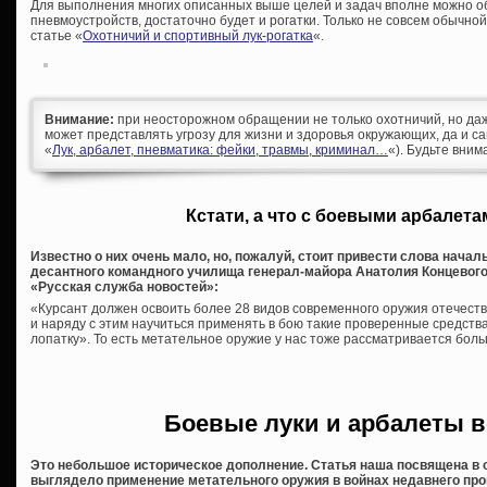
Для выполнения многих описанных выше целей и задач вполне можно об
пневмоустройств, достаточно будет и рогатки. Только не совсем обычной
статье «
Охотничий и спортивный лук-рогатка
«.
Внимание:
при неосторожном обращении не только охотничий, но да
может представлять угрозу для жизни и здоровья окружающих, да и са
«
Лук, арбалет, пневматика: фейки, травмы, криминал…
«). Будьте вним
Кстати, а что с боевыми арбалета
Известно о них очень мало, но, пожалуй, стоит привести слова нача
десантного командного училища генерал-майора Анатолия Концевого
«Русская служба новостей»:
«Курсант должен освоить более 28 видов современного оружия отечеств
и наряду с этим научиться применять в бою такие проверенные средства, 
лопатку». То есть метательное оружие у нас тоже рассматривается боль
Боевые луки и арбалеты в
Это небольшое историческое дополнение. Статья наша посвящена в 
выглядело применение метательного оружия в войнах недавнего про