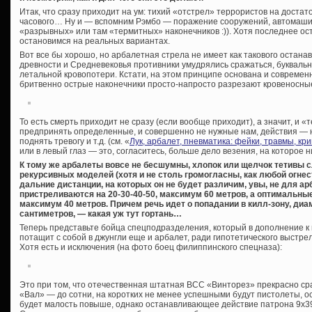
Итак, что сразу приходит на ум: тихий «отстрел» террористов на достат
часового… Ну и — вспомним Рэмбо — поражение сооружений, автомашин
«разрывных» или там «термитных» наконечников :)). Хотя последнее ос
остановимся на реальных вариантах.
Вот все бы хорошо, но арбалетная стрела не имеет как такового остан
древности и Средневековья противники умудрялись сражаться, буквальн
летальной кровопотери. Кстати, на этом принципе основана и современн
бритвенно острые наконечники просто-напросто разрезают кровеносны
То есть смерть приходит не сразу (если вообще приходит), а значит, и 
предпринять определенные, и совершенно не нужные нам, действия — 
поднять тревогу и т.д. (см. «
Лук, арбалет, пневматика: фейки, травмы, к
или в левый глаз — это, согласитесь, больше дело везения, на которое н
К тому же арбалеты вовсе не бесшумны, хлопок или щелчок тетивы 
рекурсивных моделей (хотя и не столь громогласны, как любой огне
дальние дистанции, на которых он не будет различим, увы, не для а
пристреливаются на 20-30-40-50, максимум 60 метров, а оптимальные
максимум 40 метров. Причем речь идет о попадании в килл-зону, диа
сантиметров, — какая уж тут гортань…
Теперь представьте бойца спецподразделения, который в дополнение к 
потащит с собой в джунгли еще и арбалет, ради гипотетического выстрел
Хотя есть и исключения (на фото боец филиппинского спецназа):
Это при том, что отечественная штатная ВСС «Винторез» прекрасно сра
«Вал» — до сотни, на коротких не менее успешными будут пистолеты, 
будет малость повыше, однако останавливающее действие патрона 9х39