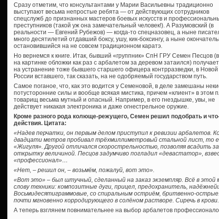
Сразу отметим, что консультантами у Марии Васильевны традиционно
выступают весьма непростые ребята — от действующих сотрудников
спецслужб до признанных мастеров боевых искусств и профессиональн
преступников (такой уж она замечательный человек!). А Разумовский (в
реальности — Евгений Рубежов) — когда-то спецназовец, а ныне писате
много десятилетий отдавший боксу, ушу, кик-боксингу, а ныне окончател
остановившийся на не совсем традиционном каратэ.
Но вернемся к книге. Итак, бывший «группник» СпН ГРУ Семен Песцов (в
на картинке обложки как раз с арбалетом за деревом затаился) получает
на устранение тоже бывшего старшего офицера контрразведки, в Новой
России вставшего, так сказать, на не одобряемый государством путь.
Самое поганое, что, как это водится у Семеновой, в деле замешаны неки
потусторонние силы и вообще всякая мистика, причем «клиент» в этом 
товарищ весьма мутный и опасный. Например, в его гнездышке, увы, не
действует никакая электроника и даже огнестрельное оружие.
Кроме разного рода колюще-режущего, Семен решил подобрать и что
действия. Цитата:
«Надев перчатки, он первым делом приступил к ревизии арбалетов. К
двадцати метров пробивал трёхмиллиметровый стальной лист, то е
«Жигуля». Другой отличался скорострельностью, позволяя всадить за
открытку величиной. Песцов задумчиво погладил «девастатор», взвес
«профессионал»…
«Нет, – решил он, – возьмём, пожалуй, вот это».
«Вот это» – был штучный, сделанный на заказ экземпляр. Всё в это
слову техники: композитные дуги, прицел, предохранитель, надёжней
Восьмидесятиграммовые, со спиральным остриём, бритвенно-острые. 
почти мгновенно корродирующего в солёном растворе. Сиречь в крови
А теперь взглянем повнимательнее на выбор арбалетов профессионалом