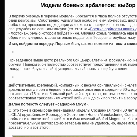
Модели боевых арбалетов: выбор
В первую очередь в перечне моделей бросается в глаза полное отсутст
одни рекурсивы. Собственно, удивляться особо нечему. Во-первых, дос
арбалеты, прекрасно подходящие для охоты с засидки и не очень — для 
спецслужбах не слишком жалуют (см. статью «
Боевые арбалеты наших 
«Хортона», речь о котором пойдет ниже, блочная схема появилась еще в
обрели популярность сравнительно недавно, и Песцов на голубом глазу 
Итак, пойдем по порядку. Первым был, как мы помним из текста книжк
Приведенное выше фото реального бойца-арбалетчика, к сожалению, н
оружия. Поверьте, он полностью соответствует представлениям об име
гламурности, брутальный, функциональный, вызывающий уважение:
Действительно, крепенький, компактный, с весьма оригинальной «скелет
довольно популярен в Европе, у нас засветился еще в середине 90-х го
натяжения в 75 кгс и небольшой рабочий ход тетивы, он тем не менее п
соответствовал требованиям «тихой войны» и до сих пор стоит на воору
Далее по тексту следует «сафари-магнум».
О, это тоже в своем роде легендарная модель! Созданная почти 60 лет
в США) оружейником Бернардом Хортоном «Horton Manufacturing Compan
арбалет с композитной ложей, это и был великий «Safari Magnum». К со
презентабельную фотографию ветерана нам не удалось, но, надеемся, 
достаточно и вот этого: