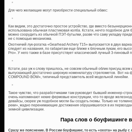
Для чего желающие могут приобрести специальный обвес:
Как видим, это достаточно простое устройство, где вместо безынерцион
использована обычная пластиковая колба. Кстати, нечто подобное для
можно соорудить из обычной ПЭТ-бутылки, разве что саму укладку приде
не с помощью механизма.
Охотничий лук-рогатка «Gearhead Archery T15» выпускается в двух вариа
следует из названия, по габаритам еще ближе к блочным лукам, его высо
Pro». У него также в базе присутствует классический лучный 3-пиновый 
Кстати, раз уж к слову пришлось, не совсем обычный облик присущ всем
выпускающей достаточно широкую номенклатуру стрелометов. Вот на
COMPOUND BOW», типичный представитель всей модельной линейки.
Такое чувство, что разработчиками там руководит бывший инженер-стро
очень напоминают некие фермовые конструкции, что-то вроде железнод
девайсы, скорее уж подобное могли бы создать гномы. Только не толкино
реки», жадно перенимающие достижения обрушившегося в их первоздан
земной цивилизации.
Пара слов о боуфишинге в
Сразу же пояснение. В России боуфишинг, то есть «охота» на рыбу с