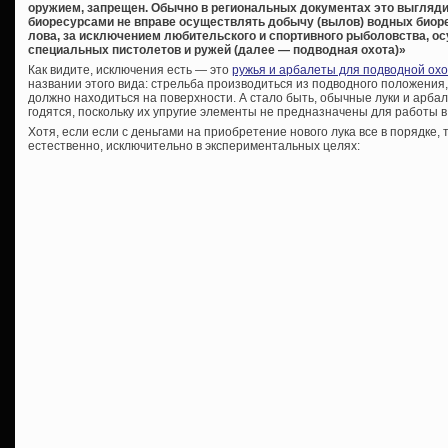
оружием, запрещен. Обычно в региональных документах это выгляд
биоресурсами не вправе осуществлять добычу (вылов) водных биор
лова, за исключением любительского и спортивного рыболовства, о
специальных пистолетов и ружей (далее — подводная охота)»
Как видите, исключения есть — это
ружья и арбалеты для подводной ох
названии этого вида: стрельба производиться из подводного положения,
должно находиться на поверхности. А стало быть, обычные луки и арбал
годятся, поскольку их упругие элементы не предназначены для работы в
Хотя, если если с деньгами на приобретение нового лука все в порядке, 
естественно, исключительно в экспериментальных целях: