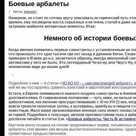
Боевые арбалеты
|
Автор:
ingewarr
Неверное, не стоит по сотому кругу описывать исторический путь эт
времен, ему посвящена масса серьезных и не очень статей и даже на
затронем наиболее интересные моменты. Итак:
Немного об истории боевы
Когда именно появились первые самострелы с установленным на лож
что произошло это эдак тысячи три лет назад в древнем Китае. Скорее
примерно в III веке до н.э. засветился образец, иногда именуемый «
автоматики у него не было. Это легендарный Чо-ко-ну, или Чжугэ Ну
неизменном виде до наших дней!
Подробнее о нем — в статье «
ЧО-КО-НУ — «автоматический арбалет», и
ней же мы постарались сравнить азиатский и европейский конструкцио
Кстати, в Европе появившиеся намного позднее самострелы в боевом
долгожителями. О современном положении — чуть ниже, но нельзя н
арбалетчиков, как явление просуществовавших с XI по XVI (!) век, ко
вовсю гремели пушечные залпы, а кулеврины, аркебузы и пищали с
известным. Мало какая организованная военная сила может похваст
историей. Подробнее о генуэзцах, вечном противостоянии лука и арба
доспехов читайте в статье (см. «
Боевые арбалеты. Часть III, историч
Картинка внизу создана на основе средневековых гравюр, письменных о
арбалеты этих времен уже весьма высокотехнологичные машины, здоро
примитивных предшественников.