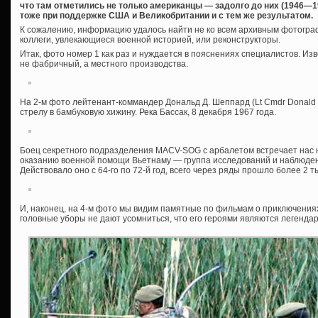
что там отметились не только американцы — задолго до них (1946—19
тоже при поддержке США и Великобритании и с тем же результатом.
К сожалению, информацию удалось найти не ко всем архивным фотограф
коллеги, увлекающиеся военной историей, или реконструкторы.
Итак, фото номер 1 как раз и нуждается в пояснениях специалистов. Изв
не фабричный, а местного производства.
На 2-м фото лейтенант-коммандер Дональд Д. Шеппард (Lt Cmdr Donald
стрелу в бамбуковую хижину. Река Бассак, 8 декабря 1967 года.
Боец секретного подразделения MACV-SOG с арбалетом встречает нас 
оказанию военной помощи Вьетнаму — группа исследований и наблюден
Действовало оно с 64-го по 72-й год, всего через ряды прошло более 2 
И, наконец, на 4-м фото мы видим памятные по фильмам о приключения
головные уборы не дают усомниться, что его героями являются легенд