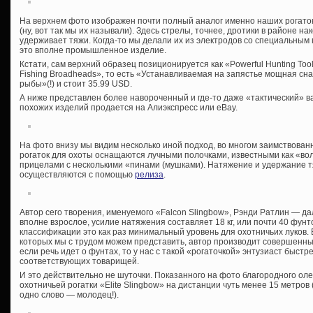
На верхнем фото изображен почти полный аналог именно наших рогато
(ну, вот так мы их называли). Здесь стрелы, точнее, дротики в районе н
удерживает тяжи. Когда-то мы делали их из электродов со специальным 
это вполне промышленное изделие.
Кстати, сам верхний образец позиционируется как «Powerful Hunting Tool S
Fishing Broadheads», то есть «Устанавливаемая на запястье мощная сн
рыбы»(!) и стоит 35.99 USD.
А ниже представлен более навороченный и где-то даже «тактический» в
похожих изделий продается на Алиэкспресс или eBay.
На фото внизу мы видим несколько иной подход, во многом заимствованн
рогаток для охоты оснащаются лучными полочками, известными как «во
прицелами с несколькими «пинами (мушками). Натяжение и удержание т
осуществляются с помощью
релиза
.
Автор сего творения, именуемого «Falcon Slingbow», Рэнди Ратлин — дал
вполне взрослое, усилие натяжения составляет 18 кг, или почти 40 фун
классификации это как раз минимальный уровень для охотничьих луков.
которых мы с трудом можем представить, автор производит совершенных 
если речь идет о фунтах, то у нас с такой «рогаточкой» энтузиаст быст
соответствующих товарищей.
И это действительно не шуточки. Показанного на фото благородного ол
охотничьей рогатки «Elite Slingbow» на дистанции чуть менее 15 метров 
одно слово — молодец!).