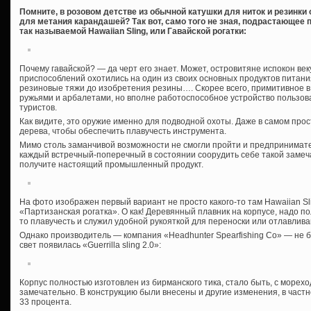
Помните, в розовом детстве из обычной катушки для ниток и резинки
для метания карандашей? Так вот, само того не зная, подрастающее
так называемой Hawaiian Sling, или Гавайской рогатки:
Почему гавайской? — да черт его знает. Может, островитяне испокон ве
приспособлений охотились на один из своих основных продуктов питания
резиновые тяжи до изобретения резины…. Скорее всего, примитивное 
ружьями и арбалетами, но вполне работоспособное устройство пользов
туристов.
Как видите, это оружие именно для подводной охоты. Даже в самом про
дерева, чтобы обеспечить плавучесть инструмента.
Мимо столь заманчивой возможности не смогли пройти и предпринимател
каждый встречный-поперечный в состоянии соорудить себе такой замеч
получите настоящий промышленный продукт.
На фото изображен первый вариант не просто какого-то там Hawaiian Slin
«Партизанская рогатка». О как! Деревянный плавник на корпусе, надо пол
то плавучесть и служил удобной рукояткой для переноски или отлавлив
Однако производитель — компания «Headhunter Spearfishing Co» — не 
свет появилась «Guerrilla sling 2.0»:
Корпус полностью изготовлен из бирманского тика, стало быть, с морехо
замечательно. В конструкцию были внесены и другие изменения, в част
33 процента.