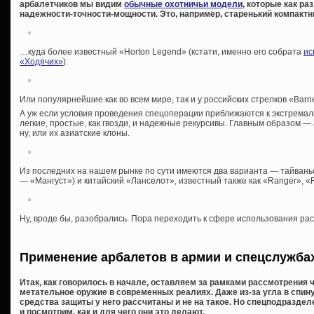
арбалетчиков мы видим
обычные охотничьи модели
, которые как р
надежности-точности-мощности. Это, например, старенький компакт
…куда более известный «Horton Legend» (кстати, именно его собрата
ис
«Ходячих»
):
Или популярнейшие как во всем мире, так и у российских стрелков «Barnett
А уж если условия проведения спецоперации приближаются к экстрема
легкие, простые, как гвозди, и надежные рекурсивы. Главным образом —
ну, или их азиатские клоны.
Из последних на нашем рынке по сути имеются два варианта — тайваньс
— «Мангуст») и китайский «Ланселот», известный также как «Ranger», «Ra
Ну, вроде бы, разобрались. Пора переходить к сфере использования ра
Применение арбалетов в армии и спецслужба
Итак, как говорилось в начале, оставляем за рамками рассмотрения ч
метательное оружие в современных реалиях. Даже из-за угла в спин
средства защиты у него рассчитаны и не на такое. Но спецподраздел
и посмотрим, как и для чего они это делают.