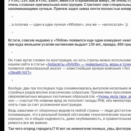
У «TAC-15», как и «TAC Elite», имеется откровенный минус, не очень
очень сложная оригинальная конструкция. Стреляют они специальны
напоминающими лучные. Причем зацеп замка почти полностью копи
…а полочка — один в один лучная «Whisker», она же — «волосатая» :)).
Кстати, совсем недавно у «ТАКов» появился еще один конкурент-земл
при куда меньшем усилии натяжения выдает 130 м/с, правда, 400-гр
Он тоже жутко сложен по конструкции, но хоть стрелы можно использов
нашем сайте в статье «
Арбалеты «RAVIN» — уникальность, мощь и точн
появился своеобразный аналог — известнейшая арчери-компания «Ten 
«Stealth NXT»
:
Вообще, два-три последних года ознаменовались выпуском нескольких 
стройных рядов вполне классических собратьев. Причем явно прослежи
сверхкомпактных мощных охотничьих образцов (см. «
Чудны дела твои, 
оно — счастье! Но новинки вряд ли пополнят склады РАВ, ибо миниатюр
опять-таки за счет усложнения конструкции.
Ведь заказчики от оборонных ведомств любой страны — люди достаточ
понимающие, что в реальной боевой обстановке технологические изыски
хорошее, но и общая надежность, даже неубиваемость, и сравнительная
ремонта все же важнее.
Так чего огород городить!? И вот на немногочисленных, увы, фотог