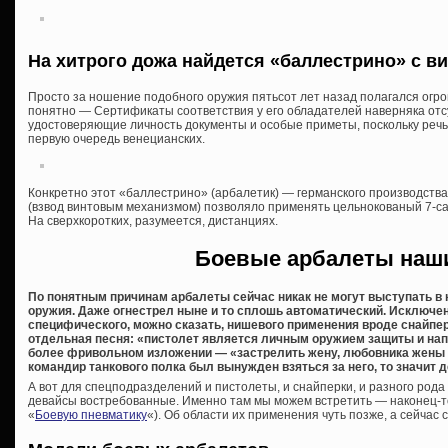
На хитрого дожа найдется «баллестрино» с 
Просто за ношение подобного оружия пятьсот лет назад полагался огр
понятно — Сертификаты соответствия у его обладателей наверняка отсут
удостоверяющие личность документы и особые приметы, поскольку речь 
первую очередь венецианских.
Конкретно этот «баллестрино» (арбалетик) — германского производства
(взвод винтовым механизмом) позволяло применять цельнокованый 7-с
На сверхкоротких, разумеется, дистанциях.
Боевые арбалеты наш
По понятным причинам арбалеты сейчас никак не могут выступать в 
оружия. Даже огнестрел ныне и то сплошь автоматический. Исключе
специфического, можно сказать, нишевого применения вроде снайпе
отдельная песня: «пистолет является личным оружием защиты и напа
более фривольном изложении — «застрелить жену, любовника жены и 
командир танкового полка был вынужден взяться за него, то значит
А вот для спецподразделений и пистолеты, и снайперки, и разного род
девайсы востребованные. Именно там мы можем встретить — наконец-т
«
Боевую пневматику
«). Об области их применения чуть позже, а сейчас 