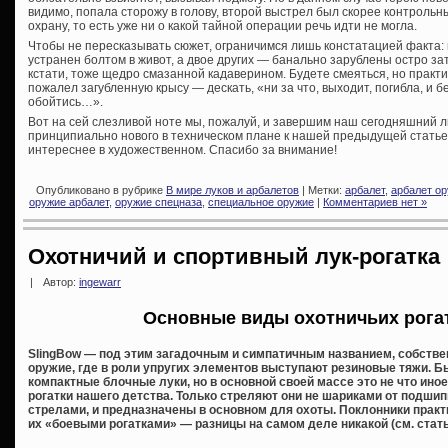
видимо, попала сторожу в голову, второй выстрел был скорее контрольн
охрану, то есть уже ни о какой тайной операции речь идти не могла.
Чтобы не пересказывать сюжет, ограничимся лишь констатацией факта: 
устранен болтом в живот, а двое других — банально зарублены остро з
кстати, тоже щедро смазанной кадаверином. Будете смеяться, но прак
пожалел загубленную крысу — дескать, «ни за что, выходит, погибла, и
обойтись…».
Вот на сей слезливой ноте мы, пожалуй, и завершим наш сегодняшний л
принципиально нового в техническом плане к нашей предыдущей статье 
интереснее в художественном. Спасибо за внимание!
Опубликовано в рубрике
В мире луков и арбалетов
| Метки:
арбалет
,
арбалет о
оружие арбалет
,
оружие спецназа
,
специальное оружие
|
Комментариев нет »
Охотничий и спортивный лук-рогатка
|
Автор:
ingewarr
Основные виды охотничьих рогат
SlingBow — под этим загадочным и симпатичным названием, собстве
оружие, где в роли упругих элементов выступают резиновые тяжи. 
компактные блочные луки, но в основной своей массе это не что ин
рогатки нашего детства. Только стреляют они не шариками от подши
стрелами, и предназначены в основном для охоты. Поклонники прак
их «боевыми рогатками» — разницы на самом деле никакой (см. стат