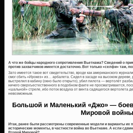
А что же бойцы народного сопротивления Вьетнама? Сведений о при
против захватчиков имеется достаточно. Вот только «селфи» там, п
Зато имеется такое вот свидетельство, вроде как американского журнал
смог сбить «Ирокез» из… арбалета. Сидел в засаде на высоком дереве, 
выстрелил в кабину (окно было открыто), убил пилота — вертолёт разбил
ничего сверхъестественного в подобном факте не просматривается, поско
«шальной» стреле, ибо поток воздуха от винта садящегося вертолета 
невозможным.
Большой и Маленький «Джо» — бое
Мировой войн
Итак, ранее были рассмотрены современные модели и варианты их п
исторические моменты, в частности война во Вьетнаме. А если сдвин
Второй Мировой?