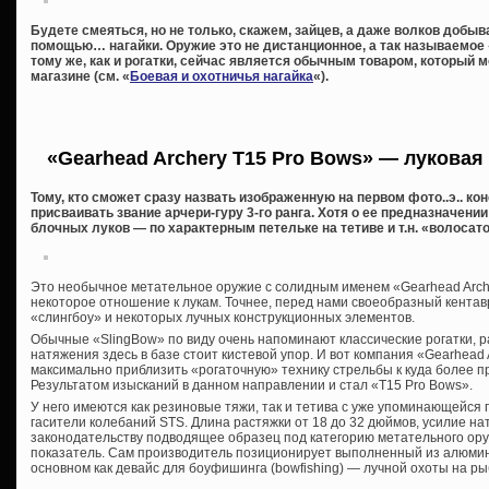
Будете смеяться, но не только, скажем, зайцев, а даже волков добы
помощью… нагайки. Оружие это не дистанционное, а так называемое 
тому же, как и рогатки, сейчас является обычным товаром, который
магазине (см. «
Боевая и охотничья нагайка
«).
«Gearhead Archery T15 Pro Bows» — луковая 
Тому, кто сможет сразу назвать изображенную на первом фото..э.. ко
присваивать звание арчери-гуру 3-го ранга. Хотя о ее предназначен
блочных луков — по характерным петельке на тетиве и т.н. «волосат
Это необычное метательное оружие с солидным именем «Gearhead Arch
некоторое отношение к лукам. Точнее, перед нами своеобразный кентав
«слингбоу» и некоторых лучных конструкционных элементов.
Обычные «SlingBow» по виду очень напоминают классические рогатки, ра
натяжения здесь в базе стоит кистевой упор. И вот компания «Gearhead
максимально приблизить «рогаточную» технику стрельбы к куда более п
Результатом изысканий в данном направлении и стал «T15 Pro Bows».
У него имеются как резиновые тяжи, так и тетива с уже упоминающейся 
гасители колебаний STS. Длина растяжки от 18 до 32 дюймов, усилие нат
законодательству подводящее образец под категорию метательного ору
показатель. Сам производитель позиционирует выполненный из алюми
основном как девайс для боуфишинга (bowfishing) — лучной охоты на ры