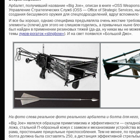
Арбалет, получивший название «Big Joe», описан в книге «OSS Weapons
Управление Стратегических Служб (OSS — Office of Strategic Services,
создания бесшумного оружия для спецподразделений, вдруг вспомнило 
И все бы хорошо, однако специфика предъявляла очень жесткие требов
элементы (плечи) для этого не слишком годились, а привычных ныне бл
был найден в применении резиновых тяжей (да-да, ну никак мы не може
темы
луков-рогаток «slingbow»
). И на свет появился «Большой Джо».
На фото слева реальное фото реального арбалета и болта для него,
«Big Joe» являлся образцом примитивизма и эффективности — складно
ложа, стальной П-образный кожух с замком и механизмами устройства во
рама, простенькие прицельные приспособления. Тем не менее, по пред
болта должна была составлять 250, а дистанция эффективной стрельбы