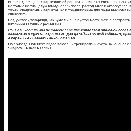
И последнее: цена «Партизанской рогатки версии 2.0» составляет 200 д
не только целую целую гамму боеприпасов, расходников и аксессуаров, в
тяжей, специальных перчаток, но и традиционные для подобных компани
символикой.
Вот, учитесь, товарищи, как буквально на пустом месте можно построить
школьные катушки с резинками…
P.S. Если честно, мы не совсем себе представляем ошивающегося п
голавлями и щуками партизана. Для целей «народной войны» :)) куд
в первых двух главах данной статьи.
На приведенном ниже видео показаны тренировки и охота на кабанов с 
Slingbow» Рэнди Ратлина.