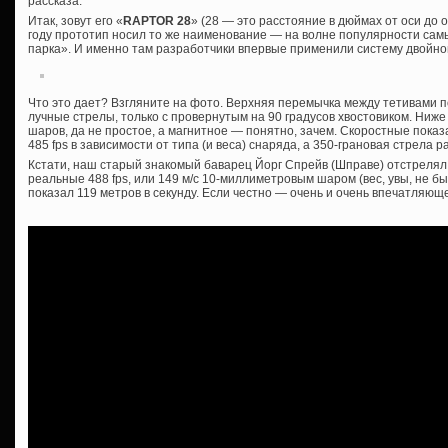
рассказа.
Итак, зовут его «
RAPTOR 28
» (28 — это расстояние в дюймах от оси до 
году прототип носил то же наименование — на волне популярности с
парка». И именно там разработчики впервые применили систему двойной т
Что это дает? Взгляните на фото. Верхняя перемычка между тетивами п
лучные стрелы, только с провернутым на 90 градусов хвостовиком. Ниж
шаров, да не простое, а магнитное — понятно, зачем. Скоростные пока
485 fps в зависимости от типа (и веса) снаряда, а 350-грановая стрела раз
Кстати, наш старый знакомый баварец Йорг Спрейв (Шправе) отстрелял
реальные 488 fps, или 149 м/с 10-миллиметровым шаром (вес, увы, не б
показал 119 метров в секунду. Если честно — очень и очень впечатляюще