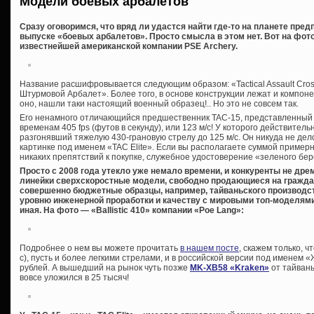
Модели боевых арбалетов
Сразу оговоримся, что вряд ли удастся найти где-то на планете пре
выпуске «боевых арбалетов». Просто смысла в этом нет. Вот на фото
известнейшей американской компании PSE Archery.
Название расшифровывается следующим образом: «Tactical Assault Cro
Штурмовой Арбалет». Более того, в основе конструкции лежат и компон
оно, нашли таки настоящий военный образец!.. Но это не совсем так.
Его ненамного отличающийся предшественник TAC-15, представленный 
временам 405 fps (футов в секунду), или 123 м/с! У которого действител
разгонявший тяжелую 430-грановую стрелу до 125 м/с. Он никуда не дел
картинке под именем «TAC Elite». Если вы располагаете суммой примерн
никаких препятствий к покупке, служебное удостоверение «зеленого бере
Просто с 2008 года утекло уже немало времени, и конкуренты не др
линейки сверхскоростные модели, свободно продающиеся на гражда
совершенно бюджетные образцы, например, тайваньского производст
уровню инженерной проработки и качеству с мировыми топ-моделями,
иная. На фото — «Ballistic 410» компании «Poe Lang»:
Подробнее о нем вы можете прочитать
в нашем посте
, скажем только, ч
с), пусть и более легкими стрелами, и в российской версии под именем 
рублей. А вышедший на рынок чуть позже
MK-XB58 «Kraken»
от тайвань
вовсе уложился в 25 тысяч!