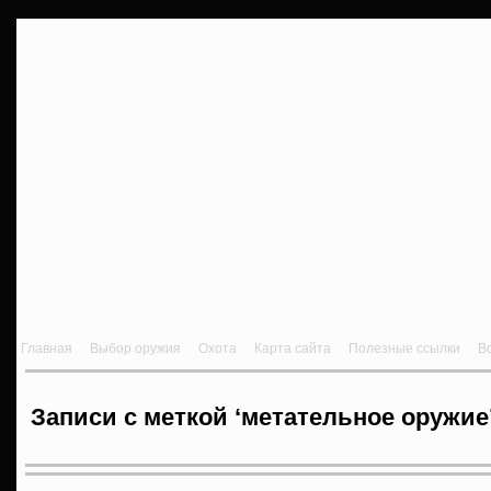
Главная
Выбор оружия
Охота
Карта сайта
Полезные ссылки
В
Записи с меткой ‘метательное оружие