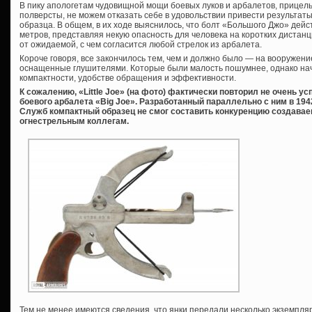
В пику апологетам чудовищной мощи боевых луков и арбалетов, прицел
полверсты, не можем отказать себе в удовольствии привести результат
образца. В общем, в их ходе выяснилось, что болт «Большого Джо» дейс
метров, представляя некую опасность для человека на коротких дистан
от ожидаемой, с чем согласится любой стрелок из арбалета.
Короче говоря, все закончилось тем, чем и должно было — на вооружен
оснащенные глушителями. Которые были малость пошумнее, однако нач
компактности, удобстве обращения и эффективности.
К сожалению, «Little Joe» (на фото) фактически повторил не очень у
боевого арбалета «Big Joe». Разработанный параллельно с ним в 19
Служб компактный образец не смог составить конкуренцию создав
огнестрельным коллегам.
Тем не менее имеются сведения, что янки передали несколько экземпл