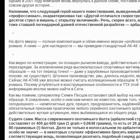
однако в 2007 году компания вновь вернулась к данной схеме, поставив 
совсем другая история…
Напомним, что следующий герой нашего повествования, выведенный
«профессионал», охарактеризован так: «Другой отличался скоростре
десяток стрел в мишень с открытку величиной». Речь, скорее всего, 
тоже ставшей легендарной давней отечественной разработке — арбале
На фото вверху — полная комплектация и облик именно версии «professi
романе. А ниже — для наглядности — мы приведем стандартный АК-48 и
Как видно по иллюстрации, он оснащен рычагом взвода, действительно
перезарядки. За исключением ряда высококлассных спортивных матчевы
образцов — на тот период точно! — даже у зарубежных производителей 
похоже, не существует). Штучное производство, увы, длилось недолго, м
Сейчас АК-47/48 уже вполне можно считать коллекционным образцом. К 
романа. Посему углубляться в конструкционные особенности и ТТХ этой
информацию вполне можно найти в Сети.
Как мы помним, суперкиллер Семен Песцов остановил свой выбор на не
образце. К сожалению, особо о нем нам ничего не известно, кроме того, 
сегодняшнего — «композитные дуги, прицел, предохранитель, надёжнейш
обязательные признаки практически любого серийного охотничьего арба
действительно жуткая штукенция, явно выбивающаяся из общего ряда.
Судите сами. Масса современного охотничьего болта (арбалетной ст
составляет от 400 до 600 гран (1 grain = 0,0648 грамма), то есть от 26
80-граммовых (!) болтах. Дело не только в колоссальном по арбалетн
особо не значит — в некоторых случаях эффективнее бросить кирпич
соответствующая мощь, позволяющая разогнать подобный снаряд до