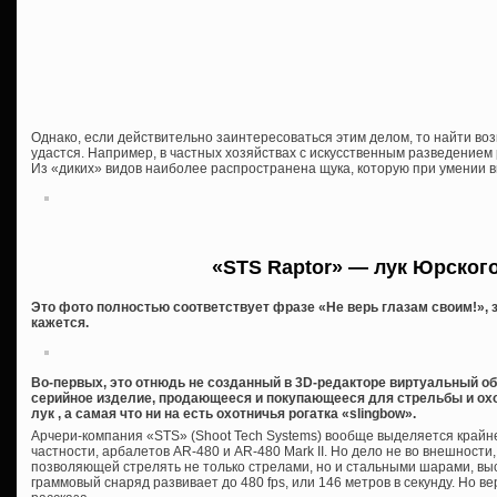
Однако, если действительно заинтересоваться этим делом, то найти в
удастся. Например, в частных хозяйствах с искусственным разведением 
Из «диких» видов наиболее распространена щука, которую при умении в
«STS Raptor» — лук Юрског
Это фото полностью соответствует фразе «Не верь глазам своим!», з
кажется.
Во-первых, это отнюдь не созданный в 3D-редакторе виртуальный обр
серийное изделие, продающееся и покупающееся для стрельбы и охо
лук , а самая что ни на есть охотничья рогатка «slingbow».
Арчери-компания «STS» (Shoot Tech Systems) вообще выделяется крайн
частности, арбалетов AR-480 и AR-480 Mark II. Но дело не во внешности,
позволяющей стрелять не только стрелами, но и стальными шарами, вы
граммовый снаряд развивает до 480 fps, или 146 метров в секунду. Но в