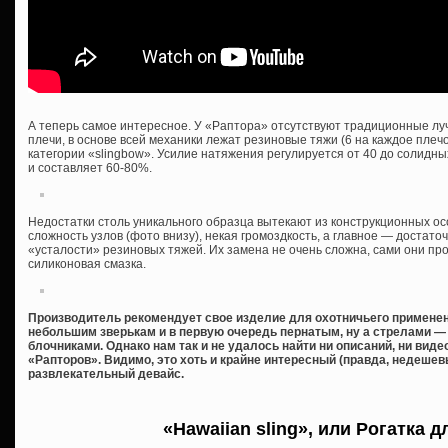
А теперь самое интересное. У «Раптора» отсутствуют традиционные луч
плечи, в основе всей механики лежат резиновые тяжи (6 на каждое плечо
категории «slingbow». Усилие натяжения регулируется от 40 до солидны
и составляет 60-80%.
Недостатки столь уникального образца вытекают из конструкционных ос
сложность узлов (фото внизу), некая громоздкость, а главное — достат
«усталости» резиновых тяжей. Их замена не очень сложна, сами они п
силиконовая смазка.
Производитель рекомендует свое изделие для охотничьего применени
небольшим зверькам и в первую очередь пернатым, ну а стрелами —
блочниками. Однако нам так и не удалось найти ни описаний, ни вид
«Рапторов». Видимо, это хоть и крайне интересный (правда, недешев
развлекательный девайс.
«Hawaiian sling», или Рогатка 