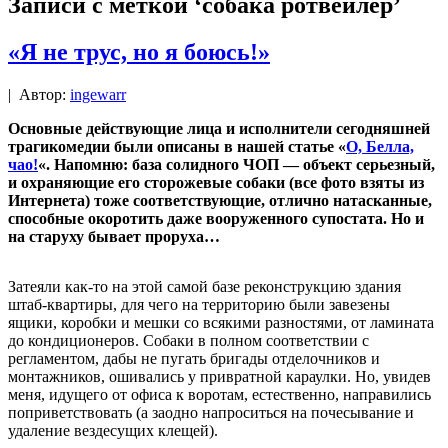
Записи с меткой ‘собака ротвейлер’
«Я не трус, но я боюсь!»
|
Автор:
ingewarr
Основные действующие лица и исполнители сегодняшней
трагикомедии были описаны в нашей статье «
О, Белла,
чао!
«. Напомню: база солидного ЧОП — объект серьезный,
и охраняющие его сторожевые собаки (все фото взяты из
Интернета) тоже соответствующие, отлично натасканные,
способные окоротить даже вооруженного супостата. Но и
на старуху бывает проруха…
Затеяли как-то на этой самой базе реконструкцию здания
штаб-квартиры, для чего на территорию были завезены
ящики, коробки и мешки со всякими разностями, от ламината
до кондиционеров. Собаки в полном соответствии с
регламентом, дабы не пугать бригады отделочников и
монтажников, ошивались у привратной караулки. Но, увидев
меня, идущего от офиса к воротам, естественно, направились
поприветствовать (а заодно напроситься на почесывание и
удаление вездесущих клещей).