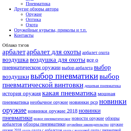
Пневматика
Другие обзоры автора
Оружие
Оптика
Охота
Оружейные курьезы, приколы и т.п.
Контакты
Облако тэгов
арбалет
арбалет для охоты
арбалет охота
воздушка
воздушка для охоты
все о
выбор
пневматическом оружии
выбор арбалета
выбор пневматики
выбор
воздушки
пневматической винтовки
дешевая пневматика
какая пневматика
история оружия
мощная
новинки
пневматика
новинки pcp
необычное оружие
оружие
новинки
новинки оружие 2018
пневматики
новости оружие
обзоры
новое пневматическое
обзоры пневматики
арбалетов
оружие
оружейное законодательство
оружие 2018
охота с арбалетом
охота с пневматикой
охота
охота с воздушкой