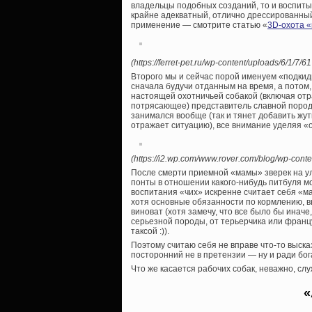
владельцы подобных созданий, то и воспитыв
крайне адекватный, отлично дрессированны
применение — смотрите статью «
3D-охота «
(https://ferret-pet.ru/wp-content/uploads/6/
Второго мы и сейчас порой именуем «подкиды
сначала будучи отданным на время, а потом,
настоящей охотничьей собакой (включая отр
потрясающее) представитель славной породы
занимался вообще (так и тянет добавить жут
отражает ситуацию), все внимание уделяя «
(https://i2.wp.com/www.rover.com/blog/wp-cont
После смерти приемной «мамы» зверек на ули
понты в отношении какого-нибудь питбуля мо
воспитания «чих» искренне считает себя «мам
хотя основные обязанности по кормлению, вы
виноват (хотя замечу, что все было бы инач
серьезной породы, от терьерчика или франц
таксой :)).
Поэтому считаю себя не вправе что-то выск
посторонний не в претензии — ну и ради бог
Что же касается рабочих собак, неважно, сл
«