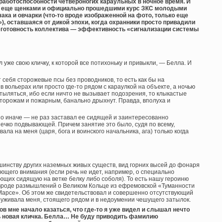
работоспособности четвероногих караульных в ночное время. И
ми еще щенками и официально прошедшими курс ЗКС молодыми
ака и овчарки (что-то вроде изображенной на фото, только еще
), оставшаяся от дикой эпохи, когда охранники просто привадили
оеготовность коллектива — эффективность «сигнализации системы
 уже свою кличку, к которой все потихоньку и привыкли, — Белла. И
 себя сторожевые псы без проводников, то есть как бы на
вольерах или просто где-то рядом с караулкой на объекте, а ночью
ыляться, ибо если ничто не вызывает подозрения, то клыкастые
сторожам и пожарным, банально дрыхнут. Правда, вполуха и
но иначе — не раз заставал ее сидящей и заинтересованно
нечко подвывающей. Причем занятие это было, судя по всему,
ала на меня (царя, бога и воинского начальника, ага) только когда
шинству других наземных живых существ, вид горних высей до фонаря
ющего внимания (если речь не идет, например, о специально
щих сидящую на ветке белку либо соболя). То есть нашу героиню
 вроде размышлений о Великом Кольце из ефремовской «Туманности
Марсе». Об этом же свидетельствовал и совершенно отсутствующий
аруживала меня, стоящего рядом и в недоумении чешущего затылок.
ков мне начало казаться, что где-то я уже видел и слышал нечто
сь новая кличка. Белла… Не буду приводить фамилию