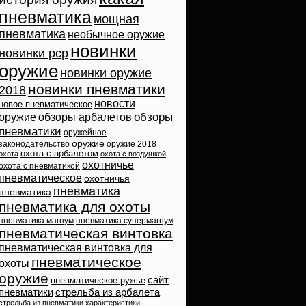
пневматика
мощная
пневматика
необычное оружие
новинки
новинки pcp
оружие
новинки оружие
новинки пневматики
2018
новости
новое пневматическое
обзоры
оружие
обзоры арбалетов
пневматики
оружейное
оружие
законодательство
оружие 2018
охота с арбалетом
охота
охота с воздушкой
охотничье
охота с пневматикой
пневматическое
охотничья
пневматика
пневматика
пневматика для охоты
пневматика магнум
пневматика супермагнум
пневматическая винтовка
пневматическая винтовка для
пневматическое
охоты
оружие
сайт
пневматическое ружье
пневматики
стрельба из арбалета
стрельба из пневматики
характеристики