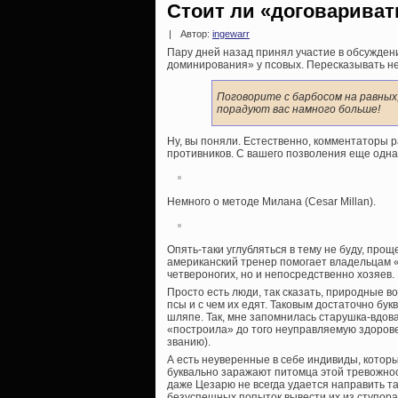
Стоит ли «договариват
|
Автор:
ingewarr
Пару дней назад принял участие в обсужден
доминирования» у псовых. Пересказывать не
Поговорите с барбосом на равных
порадуют вас намного больше!
Ну, вы поняли. Естественно, комментаторы р
противников. С вашего позволения еще одна 
Немного о методе Милана (Cesar Millan).
Опять-таки углубляться в тему не буду, прощ
американский тренер помогает владельцам «п
четвероногих, но и непосредственно хозяев.
Просто есть люди, так сказать, природные в
псы и с чем их едят. Таковым достаточно бу
шляпе. Так, мне запомнилась старушка-вдов
«построила» до того неуправляемую здорове
званию).
А есть неуверенные в себе индивиды, которы
буквально заражают питомца этой тревожнос
даже Цезарю не всегда удается направить та
безуспешных попыток вывести их из ступора 