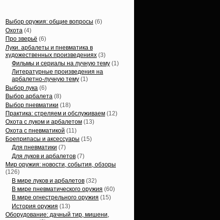
Статьи, обзоры
Выбор оружия: общие вопросы
(6)
Охота
(4)
Про зверьё
(6)
Луки. арбалеты и пневматика в
художественных произведениях
(3)
Фильмы и сериалы на лучную тему
(1)
Литературные произведения на
арбалетно-лучную тему
(1)
Выбор лука
(6)
Выбор арбалета
(8)
Выбор пневматики
(18)
Практика: стреляем и обслуживаем
(12)
Охота с луком и арбалетом
(13)
Охота с пневматикой
(11)
Боеприпасы и аксессуары
(15)
Для пневматики
(7)
Для луков и арбалетов
(7)
Мир оружия: новости, события, обзоры
(126)
В мире луков и арбалетов
(32)
В мире пневматического оружия
(60)
В мире огнестрельного оружия
(15)
История оружия
(13)
Оборудование: дачный тир, мишени,