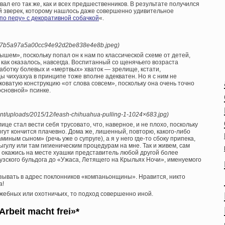
ал его так же, как и всех предшественников. В результате получился
й зверек, которому нашлось даже совершенно удивительное
по перу» с декоративной собачкой
«.
1/7/617b5a97a5a00cc94e92d2be838e4e8b.jpeg)
шем», поскольку попал он к нам по классической схеме от детей,
 как оказалось, навсегда. Воспитанный со щенячьего возраста
аботку болевых и «мертвых» хваток — зрелище, кстати,
 чихуахуа в принципе тоже вполне адекватен. Но я с ним не
коватую конструкцию «от слова совсем», поскольку она очень точно
основной» псинке.
ent/uploads/2015/12/leash-chihuahua-pulling-1-1024×683.jpg)
це стал вести себя трусовато, что, наверное, и не плохо, поскольку
гут кончится плачевно. Дома же, лишенный, повторю, какого-либо
иным сыном» (речь уже о супруге), а я у него где-то сбоку припека,
гулу или там гигиеническим процедурам на мне. Так и живем, сам
е, окажись на месте хуашки представитель любой другой более
узского бульдога до «Ужаса, Летящего на Крыльях Ночи», именуемого
азывать в адрес поклонников «компаньонщины». Нравится, никто
а!
ужебных или охотничьих, то подход совершенно иной.
Arbeit macht frei»*