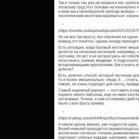
Так и только так, раз уж назвался пес «рабо
поскольку труд этот основан на изначально 
к нему как к своеобразной свободе выбора — 
геологическим молотком карабкаться: охранн
(https://ornella.club/uploads/posts/2023-02/1
Но не все так просто, без обучения на одни
команд это понятно, однако иногда приходитс
Есть ситуации, когда базовый инстинкт меш
делятся на несколько категорий, например, 
охотника. Но вот я не интересуюсь ни собол
копытным и, скажем, медведю. А подросшего
вспархивающими куропатками. Как отучить е
добычу?
Есть, конечно, способ, который частенько дов
то и более эмоционально: «Куда, б…, стоять,
говоря, не очень подходит для охоты, правд
Самый надежный вариант — поставить в пару
первого своего лайчонка, еще не имея охотби
натаскивал. Точнее, и сам отслеживал действ
было с кого брать пример.
(https://i.ytimg.com/vi/X44HqxX9zcc/maxresdefau
А ежели щенок, вернее, уже подросток один
Волей-неволей приходится перевоплощаться 
воспитания согласно «теории доминирования
повторяет собачьи повадки, например, имити