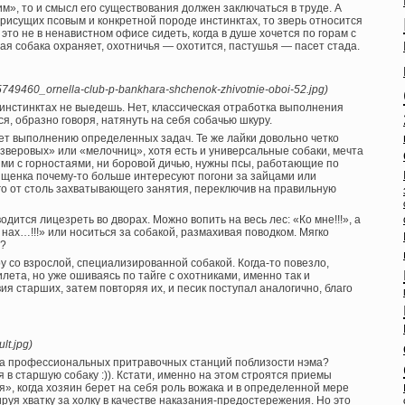
чим», то и смысл его существования должен заключаться в труде. А
присущих псовым и конкретной породе инстинктах, то зверь относится
это не в ненавистном офисе сидеть, когда в душе хочется по горам с
ая собака охраняет, охотничья — охотится, пастушья — пасет стада.
675749460_ornella-club-p-bankhara-shchenok-zhivotnie-oboi-52.jpg)
х инстинктах не выедешь. Нет, классическая отработка выполнения
я, образно говоря, натянуть на себя собачью шкуру.
ает выполнению определенных задач. Те же лайки довольно четко
«зверовых» или «мелочниц», хотя есть и универсальные собаки, мечта
ями с горностаями, ни боровой дичью, нужны псы, работающие по
 щенка почему-то больше интересуют погони за зайцами или
го от столь захватывающего занятия, переключив на правильную
одится лицезреть во дворах. Можно вопить на весь лес: «Ко мне!!!», а
 нах…!!!» или носиться за собакой, размахивая поводком. Мягко
а?
 со взрослой, специализированной собакой. Когда-то повезло,
лета, но уже ошиваясь по тайге с охотниками, именно так и
ия старших, затем повторяя их, и песик поступал аналогично, благо
lt.jpg)
, а профессиональных притравочных станций поблизости нэма?
в старшую собаку :)). Кстати, именно на этом строятся приемы
», когда хозяин берет на себя роль вожака и в определенной мере
руя хватку за холку в качестве наказания-предостережения. Но это