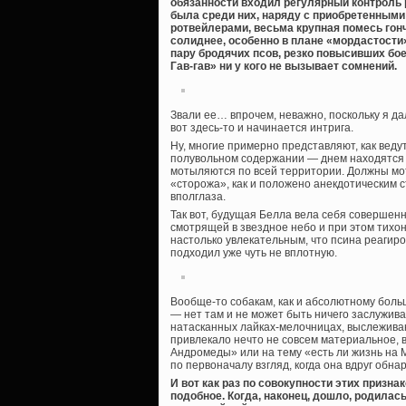
обязанности входил регулярный контроль 
была среди них, наряду с приобретенны
ротвейлерами, весьма крупная помесь гонч
солиднее, особенно в плане «мордастости»
пару бродячих псов, резко повысивших б
Гав-гав» ни у кого не вызывает сомнений.
Звали ее… впрочем, неважно, поскольку я дал
вот здесь-то и начинается интрига.
Ну, многие примерно представляют, как ведут
полувольном содержании — днем находятся в 
мотыляются по всей территории. Должны мот
«сторожа», как и положено анекдотическим 
вполглаза.
Так вот, будущая Белла вела себя совершен
смотрящей в звездное небо и при этом тихо
настолько увлекательным, что псина реагиров
подходил уже чуть не вплотную.
Вообще-то собакам, как и абсолютному боль
— нет там и не может быть ничего заслужива
натасканных лайках-мелочницах, выслеживаю
привлекало нечто не совсем материальное,
Андромеды» или на тему «есть ли жизнь на 
по первоначалу взгляд, когда она вдруг обн
И вот как раз по совокупности этих призна
подобное. Когда, наконец, дошло, родила