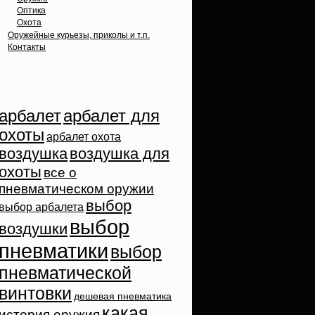
Оптика
Охота
Оружейные курьезы, приколы и т.п.
Контакты
Облако тэгов
арбалет
арбалет для
охоты
арбалет охота
воздушка
воздушка для
охоты
все о
пневматическом оружии
выбор
выбор арбалета
выбор
воздушки
пневматики
выбор
пневматической
винтовки
дешевая пневматика
какая
история оружия