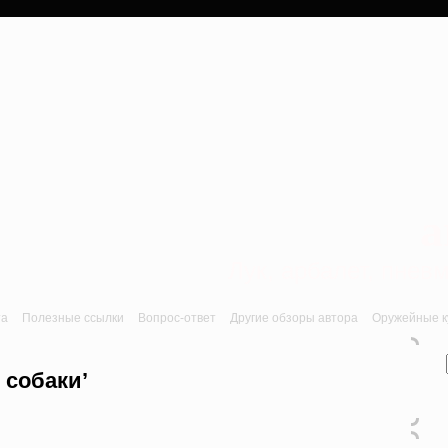
a
Лук, арбалет, пне
та
Полезные ссылки
Вопрос-ответ
Другие обзоры автора
Оружейные ку
 собаки’