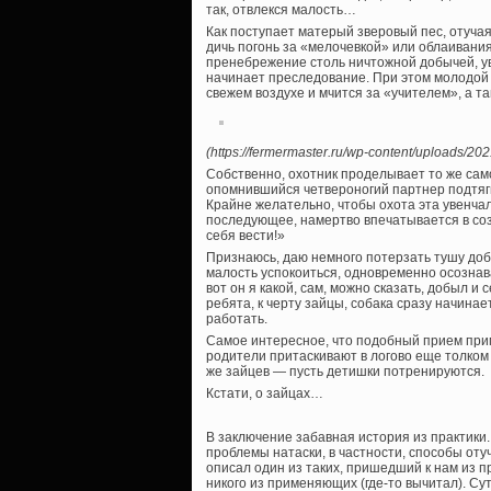
так, отвлекся малость…
Как поступает матерый зверовый пес, отуч
дичь погонь за «мелочевкой» или облаиван
пренебрежение столь ничтожной добычей, уве
начинает преследование. При этом молодой п
свежем воздухе и мчится за «учителем», а т
(https://fermermaster.ru/wp-content/uploads/20
Собственно, охотник проделывает то же сам
опомнившийся четвероногий партнер подтяги
Крайне желательно, чтобы охота эта увенча
последующее, намертво впечатывается в созна
себя вести!»
Признаюсь, даю немного потерзать тушу доб
малость успокоиться, одновременно осознав
вот он я какой, сам, можно сказать, добыл и
ребята, к черту зайцы, собака сразу начина
работать.
Самое интересное, что подобный прием прим
родители притаскивают в логово еще толком
же зайцев — пусть детишки потренируются.
Кстати, о зайцах…
В заключение забавная история из практики
проблемы натаски, в частности, способы оту
описал один из таких, пришедший к нам из п
никого из применяющих (где-то вычитал). Сут