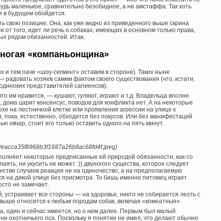
будь маленькое, сравнительно безобидное, а не амстаффа. Так хоть
и в будущем обойдется.
ь свою позицию. Она, как уже видно из приведенного выше скрина
 от того, идет ли речь о собаках, имеющих в основном только права,
ых рядом обязанностей. Итак.
ногая «компаньонщина»
 и тем паче «шоу-сегмент» оставим в стороне). Таких ныне
 радовать хозяев самим фактом своего существования (что, кстати,
 одиноких представителей сапиенсов).
то им нравится, — кушают, гуляют, играют и т.д. Владельца вполне
, дома царит консенсус, поводов для конфликта нет. А на некоторые
хе на лестничной клетке или проявления агрессии на улице к
 пока, естественно, обходится без покусов. Или без манифестаций
 овчар, стоит его только оставить одного на пять минут.
a/c/eacca35f8968b3f1687a26b8ac68fd4f.jpeg)
сполняет некоторые предписанные ей природой обязанности, как-то
аять, ни укусить не может :)) двуногого существа, которое следует
нстве случаев реакция не на одиночество, а на предполагаемую
ся на дикой улице без присмотра. То бишь именно питомец играет
сто не замечает.
 устраивает все стороны — на здоровье, никто не собирается лезть с
 выше относится к любым породам собак, включая «комнатные».
а, один и сейчас имеется, но о нем далее. Первым был малый
и охотничьего пса. Поскольку я понятие не имел, что делают обычно