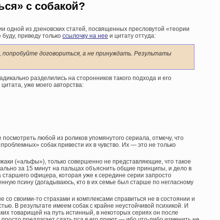
ься» с собакой?
ии одной из дзеновских статей, посвященных пресловутой «теории
 буду, приведу только
ссылочку на нее
и цитату оттуда:
, попробуйте договориться, а не принуждать. Результаты
адикально разделились на сторонников такого подхода и его
цитата, уже моего авторства:
е посмотреть любой из роликов упомянутого сериала, отмечу, что
роблемных» собак привести их в чувство. Их — это не только
ожаки («альфы»), только совершенно не представляющие, что такое
квально за 15 минут на пальцах объяснить общие принципы, и дело в
а старшего офицера, которая уже к середине серии запросто
нную псину (догадываюсь, кто в их семье был старше по негласному
е со своими-то страхами и комплексами справиться не в состоянии и
тью. В результате имеем собак с крайне неустойчивой психикой. И
ких товарищей на путь истинный, в некоторых сериях он после
просто предлагает сдать пса в его приют — ибо что-либо изменить не