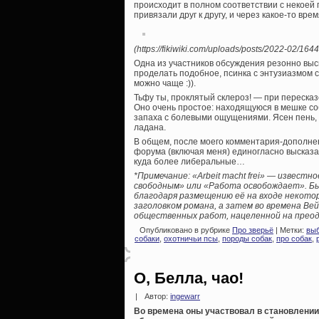
происходит в полном соответствии с некоей 
привязали друг к другу, и через какое-то в
(https://fikiwiki.com/uploads/posts/2022-02/164
Одна из участников обсуждения резонно выск
проделать подобное, псинка с энтузиазмом с
можно чаще :)).
Тьфу ты, проклятый склероз! — при пересказ
Оно очень простое: находящуюся в мешке соб
запаха с болевыми ощущениями. Ясен пень, п
ладана.
В общем, после моего комментария-дополнен
форума (включая меня) единогласно высказа
куда более либеральные…
*Примечание: «Arbeit macht frei» — извес
свободным» или «Работа освобождает». Бы
благодаря размещению её на входе некото
заголовком романа, а затем во времена Ве
общественных работ, нацеленной на прео
Опубликовано в рубрике
Про зверьё
| Метки:
выб
собаки
,
охотничьи псы
,
породы собак
,
про собак
,
О, Белла, чао!
|
Автор:
ingewarr
Во времена оны участвовал в становлении