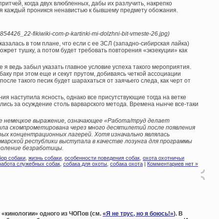
притчей, когда двух влюбленных, дабы их разлучить, накрепко
ремя каждый проникся ненавистью к бывшему предмету обожания.
4854426_22-fikiwiki-com-p-kartinki-mi-dolzhni-bit-vmeste-26.jpg)
азалась в том плане, что если с ее ЗСЛ (западно-сибирская лайка)
ожрет тушку, а потом будет требовать повторения «экзекуции» как
е я ведь забыл указать главное условие успеха такого мероприятия.
аку при этом еще и секут прутом, добиваясь четкой ассоциации
осле такого песик будет шарахаться от заячьего следа, как черт от
ия наступила ясность, однако все присутствующие тогда на ветке
лись за осуждение столь варварского метода. Времена нынче все-таки
тное немецкое выражение, означающее «Работа/труд делает
ла скомпрометирована через много десятилетий после появления
рых концентрационных лагерей. Хотя изначально являлась
ймарской республики выступала в качестве лозунга для программы
доление безработицы.
ор собаки
,
жизнь собаки
,
особенности поведения собак
,
охота охотничьи
работа служебных собак
,
собака для охоты
,
собака охота
|
Комментариев нет »
 «кинологии» одного из ЧОПов (см.
«Я не трус, но я боюсь!»
). В