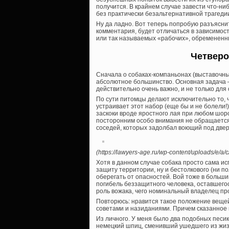
получится. В крайнем случае завести что-ни
без практически безальтернативной трагеди
Ну да ладно. Вот теперь попробую разъяснит
комментария, будет отличаться в зависимости
или так называемых «рабочих», обремененн
Четверо
Сначала о собаках-компаньонах (выставочных
абсолютное большинство. Основная задача —
действительно очень важно, и не только для
По сути питомцы делают исключительно то, ч
устраивает этот набор (еще бы и не болели!)
заскоки вроде яростного лая при любом шоро
посторонним особо внимания не обращается,
соседей, которых задолбал воющий под дверью
(https://lawyers-age.ru/wp-content/uploads/e/
Хотя в данном случае собака просто сама и
защиту территории, ну и бестолкового (ни пол
оберегать от опасностей. Вой тоже в больши
погибель беззащитного человека, оставшего
роль вожака, чего номинальный владелец про
Повторюсь: нравится такое положение вещей,
советами и назиданиями. Причем сказанное
Из личного. У меня было два подобных песик
немецкий шпиц, сменивший ушедшего из жизн