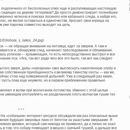
ая подопечного от бесполезных плюс еще и распугивающих настоящую
ия сидящих на дереве тетеревов? Да просто демонстрирует полнейшее
ренно челноча в поисках лосиного или кабаньего следа, а найдя его,
ес, не желая оставаться в одиночестве, бросает свои игрища на
ам уже парочка совместно выходят на цель.
21/03/ohota_s_laikoi_24.jpg)
ое — не обращая внимания на питомца, идет за зверем. А там и
вается и, обнаружив след, начинает преследование и облаивание.
лась успехом — кульминация, то есть непосредственно выстрел и все
ние пса: «Ага, так вот ради чего все это было, так вот как следует
ытого зверя, дабы «напарник» смог выплеснуть накопленную злобу и
ая собственную приобщенность к великому таинству охоты — как же,
 сейчас стою над поверженной добычей!. Уже в следующий раз какие,
ет пусть пока еще неумело, но в первом приближении правильно
еняют и волки при воспитании потомства. Именно с этой целью
 не умеющим употреблять не разделанную плоть волчатам тушки тех
* * *
. На «собачьем» интернет-ресурсе обсуждали как раз описанные выше
чения будущих зверовых лаек от беготни за ушастыми зверьками. Я
режних времен, который сам никогда не применял, да и лично не знал
ь в том, что собаку помещают в мешок с заячьей тушкой, а дальше все