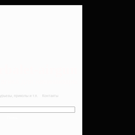
rbalet-airgun
вматика для начинающих
рьезы, приколы и т.п.
Контакты