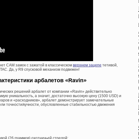
нет САМ замок с зажатой в классическом
верхнем зацепе
тетивой,
 TAC. Да, у R9 спусковой механизм подвижен!
ктеристики арбалетов «Ravin»
ических решений арбалет от компании «Ravin» действительно
амую уникальность, а значит, достаточно высокую цену (1500 USD) и
уаров и «расходников», арбалет демонстрирует замечательные
ели точности/кучности, обусловленные стабильностью движения
новой (26 граммов) охотничьей стрелой;