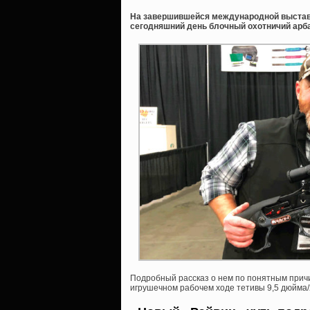
На завершившейся международной выставк
сегодняшний день блочный охотничий арба
Подробный рассказ о нем по понятным причи
игрушечном рабочем ходе тетивы 9,5 дюйма/