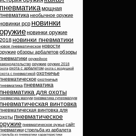
пневматика
мощная
пневматика
необычное оружие
новинки
новинки pcp
оружие
новинки оружие
новинки пневматики
2018
новости
новое пневматическое
обзоры
оружие
обзоры арбалетов
пневматики
оружейное
оружие
законодательство
оружие 2018
охота с арбалетом
охота
охота с воздушкой
охотничье
охота с пневматикой
пневматическое
охотничья
пневматика
пневматика
пневматика для охоты
пневматика магнум
пневматика супермагнум
пневматическая винтовка
пневматическая винтовка для
пневматическое
охоты
оружие
сайт
пневматическое ружье
пневматики
стрельба из арбалета
стрельба из пневматики
характеристики