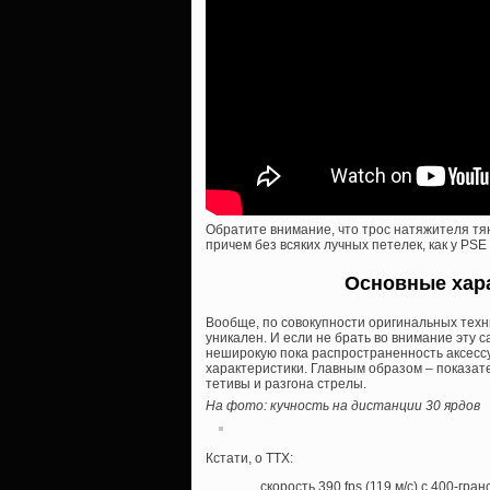
Обратите внимание, что трос натяжителя тя
причем без всяких лучных петелек, как у PSE
Основные хара
Вообще, по совокупности оригинальных техн
уникален. И если не брать во внимание эту с
неширокую пока распространенность аксесс
характеристики. Главным образом – показат
тетивы и разгона стрелы.
На фото: кучность на дистанции 30 ярдов
Кстати, о ТТХ:
скорость 390 fps (119 м/с) с 400-гра