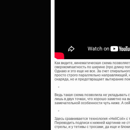
Как видите, кинематическая схема позволяет
сверхкомпактность по ширине (про длину пог
Однако и это еще не все. За счет спирально
просто строго параллельно направляющей, н
снаряда, но и предотвращает вытирание пок
Ведь такая схема позволила не укладывать 
лишь в двух точках, что хорошо заметно на
замечательной особенности чуть ниже. А се
Здесь сравнивается технология «HeliCoil» 
Переводить подписи к нижней картинке не ста
стрелы, и у тетивы с тросами, да еще и бло