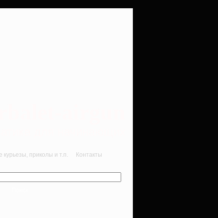
rbalet-airgun
вматика для начинающих
курьезы, приколы и т.п.
Контакты