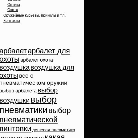
Оптика
Охота
Оружейные курьезы, приколы и т.п.
Контакты
Облако тэгов
арбалет
арбалет для
охоты
арбалет охота
воздушка
воздушка для
охоты
все о
пневматическом оружии
выбор
выбор арбалета
выбор
воздушки
пневматики
выбор
пневматической
винтовки
дешевая пневматика
какая
история оружия