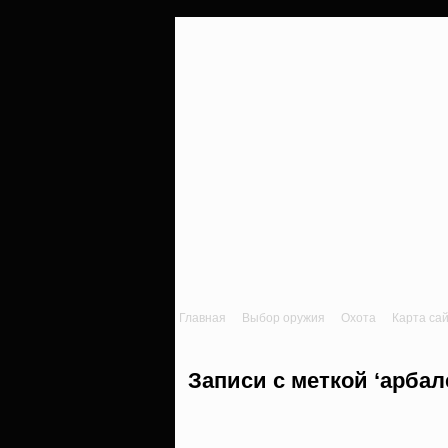
Главная
Выбор оружия
Охота
Карта са
Записи с меткой ‘арбал