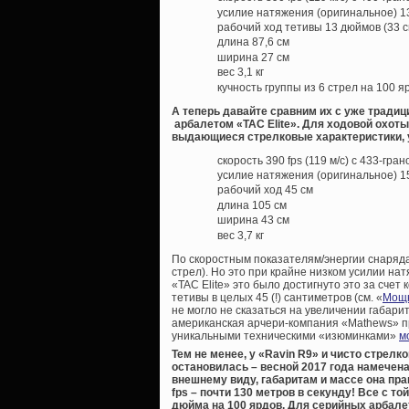
усилие натяжения (оригинальное) 135
рабочий ход тетивы 13 дюймов (33 с
длина 87,6 см
ширина 27 см
вес 3,1 кг
кучность группы из 6 стрел на 100 ярд
А теперь давайте сравним их с уже тради
арбалетом «TAC Elite». Для ходовой охоты 
выдающиеся стрелковые характеристики, 
скорость 390 fps (119 м/с) с 433-гра
усилие натяжения (оригинальное) 150
рабочий ход 45 см
длина 105 см
ширина 43 см
вес 3,7 кг
По скоростным показателям/энергии снаряда
стрел). Но это при крайне низком усилии на
«TAC Elite» это было достигнуто это за счет
тетивы в целых 45 (!) сантиметров (см. «
Мощн
не могло не сказаться на увеличении габарит
американская арчери-компания «Mathews» п
уникальными техническими «изюминками»
м
Тем не менее, у «Ravin R9» и чисто стрел
остановилась – весной 2017 года намечен
внешнему виду, габаритам и массе она пра
fps – почти 130 метров в секунду! Все с то
дюйма на 100 ярдов. Для серийных арбалет