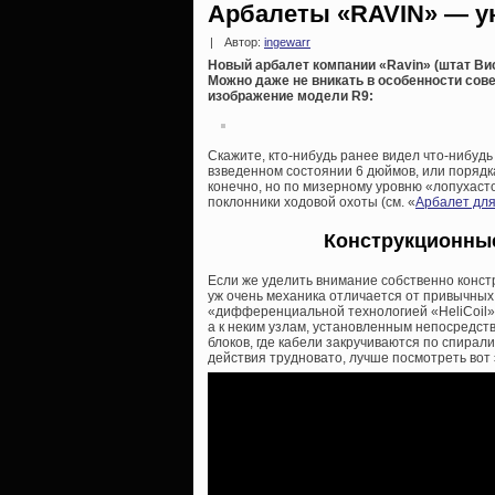
Арбалеты «RAVIN» — ун
|
Автор:
ingewarr
Новый арбалет компании «Ravin» (штат Ви
Можно даже не вникать в особенности сове
изображение модели R9:
Скажите, кто-нибудь ранее видел что-нибудь
взведенном состоянии 6 дюймов, или порядка 
конечно, но по мизерному уровню «лопухасто
поклонники ходовой охоты (см. «
Арбалет для
Конструкционные
Если же уделить внимание собственно констр
уж очень механика отличается от привычных
«дифференциальной технологией «HeliCoil».
а к неким узлам, установленным непосредств
блоков, где кабели закручиваются по спира
действия трудновато, лучше посмотреть вот 