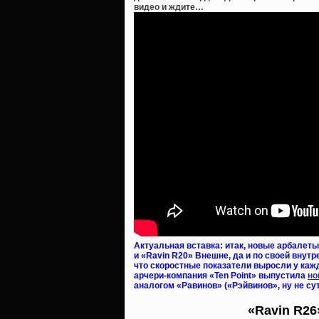
видео и ждите…
Актуальная вставка: итак, новые арбалеты
и «Ravin R20» Внешне, да и по своей внут
что скоростные показатели выросли у кажд
арчери-компания «Ten Point» выпустила
но
аналогом «Равинов» («Рэйвинов», ну не су
«Ravin R26