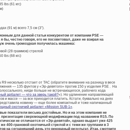
 lbs (61 кгс)
м)
ах (91 м) всего 7,5 см (3”).
ционным для данной статьи конкурентом от компании PSE —
я бы, честно говоря, его не посоветовал, даже не взирая на
уж очень громоздкая получилась машинка:
новой (28 граммов) стрелой
 lbs (68 кгс)
 R9 несколько отстает от TAC (обратите внимание на разницу в весе
тяжения — 135 фунтов у «Эр-девятого» против 150 у изделия PSE . На
 колоссального, нигде больше не встречающегося, рабочего хода
ый арбалет — что за зверь такой?
«). Но удлинение направляющей
ов и массе — за все приходится платить. Кстати, буквально на днях
редставила новинку — еще более компактный и тоже напичканный
ощный охотничий арбалет «Mission SUB-1»
.
ковые показатели весьма достойные. Но и на этом компания не
а презентация сверхмощной модификации под названием R15. По
ктически не отличается от «Эр-девятой», однако выдает уже 425
й же 400-грановой охотничьей стрелой и с теми же группами в 3
ов на сегодняшний день это рекордный результат. Итак, смотрите