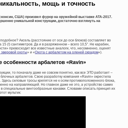
икальность, мощь и точность
сконсин, США) произвел фурор на оружейной выставке АТА-2017.
ршенно уникальной конструкции, достаточно взглянуть на
 подобное? Аксель (расстояние от оси до оси блоков) составляет во
15 (!) сантиметров. Да и в разряженном – всего 10,5”. Не карабин,
сти» превосходит все известные аналоги, что, несомненно, оценят
 зверовой охоты
» и «
Охота с арбалетом на оленей скрадом
«).
 особенности арбалетов «Ravin»
укции, то поначалу даже не совсем понятно, как все ЭТО работает –
 блочных арбалетов. Свою разработку компания «Ravin» окрестила
 Здесь силовые тросы крепятся не к осям противоположенного блока,
енно на направляющей. Но главное даже не это, а устройство самих
ли в специальные винтообразные канавки. Словами описать принцип их
этот мультик: