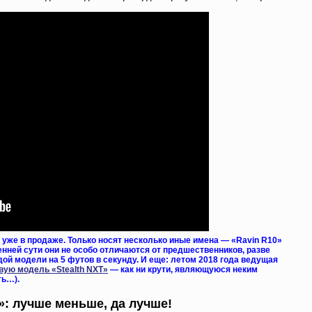
 уже в продаже. Только носят несколько иные имена — «Ravin R10»
ренней сути они не особо отличаются от предшественников, разве
ой модели на 5 футов в секунду. И еще: летом 2018 года ведущая
вую модель «Stealth NXT»
— как ни крути, являющуюся неким
ть…).
»: лучше меньше, да лучше!