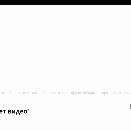
a
Лук, арбалет, пне
йта
Полезные ссылки
Вопрос-ответ
Другие обзоры автора
Оружейные 
ет видео’