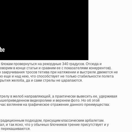
 блокам провернуться на рекордные 340 градусов. Отсюда и
оворим в конце статьи и сравним ее с показателями конкурентов).
го закручивания тросов тетива при натяжении и выстреле движется не
о еще и над нею, что способствует не только стабильности полета
рытия желоба, да и сами стрелы не царапаются.
стрелу в желоб направляющей, а практически вывесить ее, удерживая
 вышеприведенном видеоролике и верхнем фото. Но об этой
йчас взглянем на графическое отражение данного преимущества:
с традиционным подходом, присущим классическим арбалетам.
л, и так ясно, что у обычных блочников трение присутствует и у
ки перекашиваются.