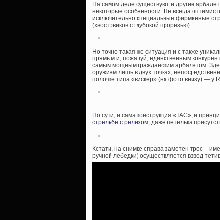
На самом деле существуют и другие арбалеты
некоторые особенности. Не всегда оптимист
исключительно специальные фирменные стре
(хвостовиков с глубокой прорезью).
Но точно такая же ситуация и с также уника
прямым и, пожалуй, единственным конкурент
самым мощным гражданским арбалетом. Здес
оружием лишь в двух точках, непосредственн
полочке типа «вискер» (на фото внизу) — у 
По сути, и сама конструкция «TAC», и принц
стрельбе с релизом
, даже петелька присутст
Кстати, на снимке справа заметен трос – и
ручной лебедки) осуществляется взвод тетив