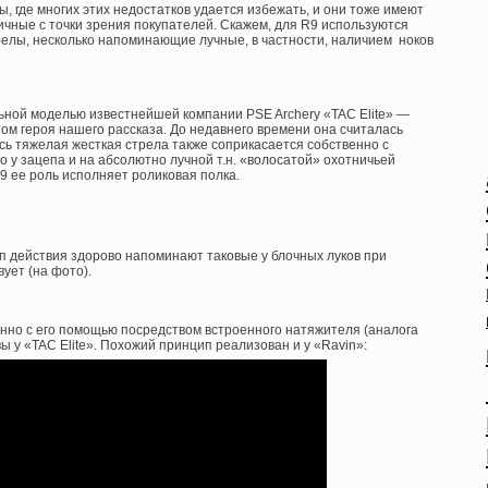
, где многих этих недостатков удается избежать, и они тоже имеют
ичные с точки зрения покупателей. Скажем, для R9 используются
лы, несколько напоминающие лучные, в частности, наличием ноков
льной моделью известнейшей компании PSE Archery «TAC Elite» —
ом героя нашего рассказа. До недавнего времени она считалась
ь тяжелая жесткая стрела также соприкасается собственно с
о у зацепа и на абсолютно лучной т.н. «волосатой» охотничьей
R9 ее роль исполняет роликовая полка.
ип действия здорово напоминают таковые у блочных луков при
вует (на фото).
менно с его помощью посредством встроенного натяжителя (аналога
ы у «TAC Elite». Похожий принцип реализован и у «Ravin»: