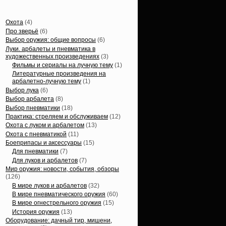
Статьи, обзоры
Охота
(4)
Про зверьё
(6)
Выбор оружия: общие вопросы
(6)
Луки. арбалеты и пневматика в
художественных произведениях
(3)
Фильмы и сериалы на лучную тему
(1)
Литературные произведения на
арбалетно-лучную тему
(1)
Выбор лука
(6)
Выбор арбалета
(8)
Выбор пневматики
(18)
Практика: стреляем и обслуживаем
(12)
Охота с луком и арбалетом
(13)
Охота с пневматикой
(11)
Боеприпасы и аксессуары
(15)
Для пневматики
(7)
Для луков и арбалетов
(7)
Мир оружия: новости, события, обзоры
(126)
В мире луков и арбалетов
(32)
В мире пневматического оружия
(60)
В мире огнестрельного оружия
(15)
История оружия
(13)
Оборудование: дачный тир, мишени,