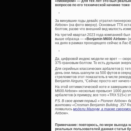
«пионером» — для тех лет это был реальн
вопросов по его технической начинке тоже
За минувшие годы девайс утратил пионерское 
Airbow» (на фото вверху). Основные ТТХ ос
болтом, разве что внешний вид малость изм
На третий квартал 2023 года компанией был
выше образца — «
Benjamin M600 Airbow
» (
на днях в рамках проходящего сейчас в Лас
Да, цифровой индекс модели не врет — скоро
375-грановым болтом. То есть дульная энер
Для серийных классических арбалетов (с те
день они лишь шагнули за 500 футов в секунд
стрелометов этот показатель в числе рекор
Benjamin Airguns, “Сейчас просто нет ничего
На этой оптимистической ноте и завершим се
M600 Airbow» несколько превысит 1000 долл
арбалетов (к примеру, все того «TRX 515») э
P.S. В свое время первый » Pioneer Airbow»
винтовки «Crosman Benjamin Bulldog .357 Re
появились
модели Магнум, а также сверхмощ
Airbow».
Примечание: повторюсь, по мере выхода н
реальных пользователей данная статья бу