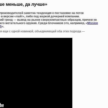
ше меньше, да лучше»
роизводителей заметна тенденция к постановке на поток
 версии «лайт», либо под маркой дочерней компании.
ий тренд — вывод на рынок сверхкомпактных образцов, причем не
го метательного оружия. Среди блочников это, например, «
Mission
55
».
я еще с одной новинкой, объединяющей оба этих подхода —