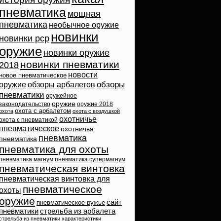
пневматика
мощная
пневматика
необычное оружие
новинки
новинки pcp
оружие
новинки оружие
новинки пневматики
2018
новости
новое пневматическое
обзоры
оружие
обзоры арбалетов
пневматики
оружейное
оружие
законодательство
оружие 2018
охота с арбалетом
охота
охота с воздушкой
охотничье
охота с пневматикой
пневматическое
охотничья
пневматика
пневматика
пневматика для охоты
пневматика магнум
пневматика супермагнум
пневматическая винтовка
пневматическая винтовка для
пневматическое
охоты
оружие
сайт
пневматическое ружье
пневматики
стрельба из арбалета
стрельба из пневматики
характеристики