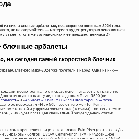
ода
й из цикла «новые арбалеты», посвященное новинкам 2024 года.
ловато, но не огорчайтесь — материал будет регулярно обновляться
му станет столь же солидной, как и ее предшественники :)).
 блочные арбалеты
», на сегодня самый скоростной блочник
очки арбалетного мира-2024 уже полетели в народ. Одна из них —
ксами: посмотрел на него и сразу ясно — ага, вот этот разгоняет
00. Достаточно долго планку лидерства держал Ravin R500 (см.
 точность
» и «
Арбалет «Ravin R500»: слишком хорошо — тоже
 давно ее перехватил «Nitro 505» все от того же «TenPoint».
ометах с тетивой и упругими элементами (плечами), так называемые
перы, и им будет посвящен специальный раздел данной статьи.
в целом и крепления прицела технологии Twin Riser (фото вверху) и
их 433-грановых болтов «EVO-X CenterPunch HPX» и чудовищное
 действительно выйти на рубеж 515 футов в секунду, то есть 157 м/с.