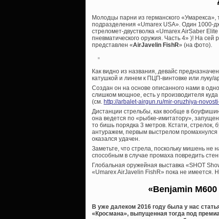
Молодцы парни из германского «Умарекса», т
подразделения «Umarex USA». Один 1000-дж
стреломет-двустволка «Umarex AirSaber Elite
пневматического оружия. Часть 4» )! На се
представлен «
AirJavelin FishR
» (на фото).
Как видно из названия, девайс предназначен
катушкой и линем к ПЦП-винтовке или луку/а
Создан он на основе описанного нами в одно
слишком мощное, есть у производителя куда
(см.
http://arbalet-airgun.ru/mir-oruzhiya-novosti-
Дистанции стрельбы, как вообще в боуфишин
она ведется по «рыбке-имитатору», запущен
то бишь порядка 3 метров. Кстати, стрелок
антуражем, первым выстрелом промахнулся 
оказался удачен.
Заметьте, что стрела, поскольку мишень не н
способным в случае промаха повредить стенк
Глобальная оружейная выставка «SHOT Show
«Umarex AirJavelin FishR» пока не имеется. 
«Benjamin M600
В уже далеком 2016 году была у нас стать
«Кросмана», выпущенная тогда под преми