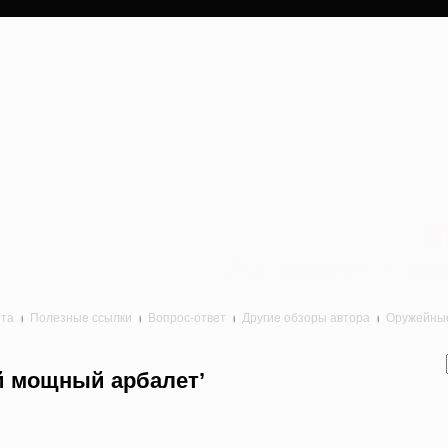
a
Лук, арбалет, пне
йта
Полезные ссылки
Вопрос-ответ
Другие обзоры автора
Оружейные 
й мощный арбалет’