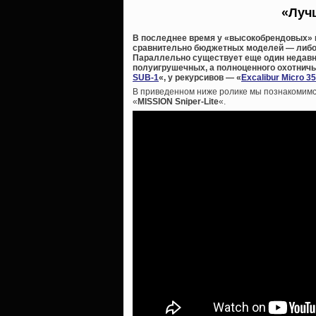
«Луч
В последнее время у «высокобрендовых» п
сравнительно бюджетных моделей — либо в
Параллельно существует еще один недавн
полуигрушечных, а полноценного охотничье
SUB-1
«, у рекурсивов — «
Excalibur Micro 3
В приведенном ниже ролике мы познакомимс
«
MISSION Sniper-Lite
«.