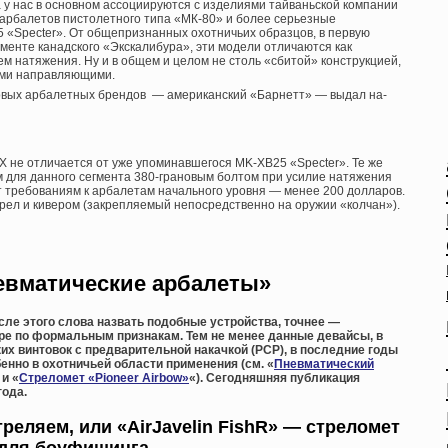
у нас в основном ассоциируются с изделиями тайваньской компании
 арбалетов пистолетного типа «МК-80» и более серьезные
 «Specter». От общепризнанных охотничьих образцов, в первую
менте канадского «Экскалибура», эти модели отличаются как
м натяжения. Ну и в общем и целом не столь «сбитой» конструкцией,
ими направляющими.
ировых арбалетных брендов — американский «Барнетт» — выдал на-
Х не отличается от уже упоминавшегося MK-XB25 «Specter». Те же
ым для данного сегмента 380-грановым болтом при усилие натяжения
т требованиям к арбалетам начального уровня — менее 200 долларов.
трел и кивером (закрепляемый непосредственно на оружии «колчан»).
евматические арбалеты»
ле этого слова назвать подобные устройства, точнее —
ере по формальным признакам. Тем не менее данные девайсы, в
их винтовок с предварительной накачкой (PCP), в последние годы
енно в охотничьей области применения (см. «
Пневматический
 и «
Стреломет «Pioneer Airbow»
«). Сегодняшняя публикация
года.
треляем, или «AirJavelin FishR» — стреломет
для боуфишинга