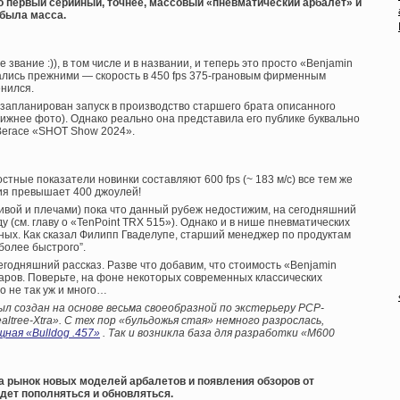
о первый серийный, точнее, массовый «пневматический арбалет» и
 была масса.
звание :)), в том числе и в названии, и теперь это просто «Benjamin
тались прежними — скорость в 450 fps 375-грановым фирменным
енился.
 запланирован запуск в производство старшего брата описанного
нижнее фото). Однако реально она представила его публике буквально
-Вегасе «SHOT Show 2024».
стные показатели новинки составляют 600 fps (~ 183 м/с) все тем же
гия превышает 400 джоулей!
тивой и плечами) пока что данный рубеж недостижим, на сегодняшний
у (см. главу о «TenPoint TRX 515»). Однако и в нише пневматических
дных. Как сказал Филипп Гваделупе, старший менеджер по продуктам
 более быстрого”.
годняшний рассказ. Разве что добавим, что стоимость «Benjamin
аров. Поверьте, на фоне некоторых современных классических
то не так уж и много…
 был создан на основе весьма своеобразной по экстерьеру PCP-
altree-Xtra». С тех пор «бульдожья стая» немного разрослась,
ная «Bulldog .457»
. Так и возникла база для разработки «M600
а рынок новых моделей арбалетов и появления обзоров от
дет пополняться и обновляться.