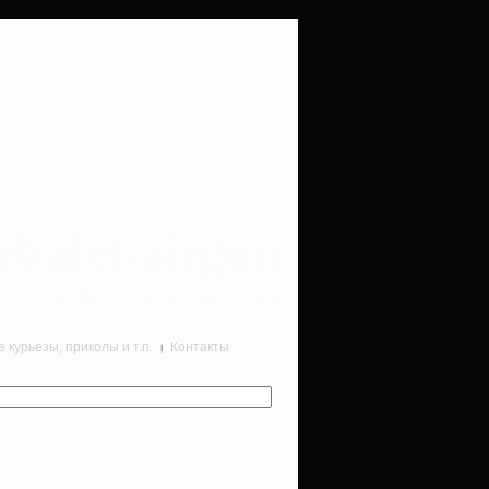
rbalet-airgun
вматика для начинающих
курьезы, приколы и т.п.
Контакты