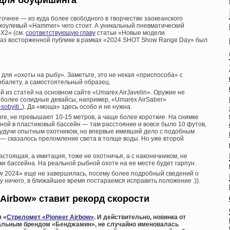
очнее — из куда более свободного в творчестве заокеанского
оулевый «Hammer» чего стоит. А уникальный пневматический
 X2» (см.
соответствующую главу
статьи «Новые модели
й раз восторженной публике в рамках «2024 SHOT Show Range Day» был
 для «охоты на рыбу». Заметьте, это не некая «приспособа» с
рбалету, а самостоятельный образец.
й из статей на основном сайте «Umarex AirJavelin». Оружие не
 более солидные девайсы, например, «Umarex AirSaber»
sobyiti..
). Да «моща» здесь особо и не нужна.
ге, не превышают 10-15 метров, а чаще более короткие. На снимке
ной в пластиковый бассейн — там расстояние и вовсе было 10 футов,
, будучи опытным охотником, но впервые имевший дело с подобным
— сказалось преломление света в толще воды. Но уже второй
астоящая, а имитация, тоже не охотничья, а с наконечником, не
и бассейна. На реальной рыбной охоте на ее месте будет гарпун.
 2024» еще не завершилась, посему более подробный сведений о
Ну ничего, в ближайшее время постараемся исправить положение :)).
 Airbow» ставит рекорд скорости
я «
Стреломет «Pioneer Airbow»
. И действительно, новинка от
альным брендом «Бенджамин», не случайно именовалась