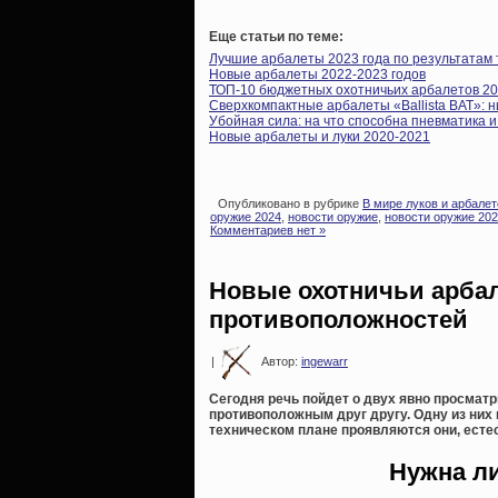
Еще статьи по теме:
Лучшие арбалеты 2023 года по результатам
Новые арбалеты 2022-2023 годов
ТОП-10 бюджетных охотничьих арбалетов 20
Сверхкомпактные арбалеты «Ballista BAT»: н
Убойная сила: на что способна пневматика 
Новые арбалеты и луки 2020-2021
Опубликовано в рубрике
В мире луков и арбалет
оружие 2024
,
новости оружие
,
новости оружие 20
Комментариев нет »
Новые охотничьи арбал
противоположностей
|
Автор:
ingewarr
Сегодня речь пойдет о двух явно просмат
противоположным друг другу. Одну из них
техническом плане проявляются они, естес
Нужна л