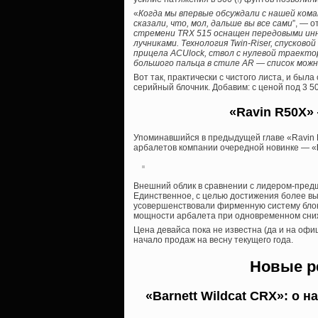
«
Когда мы впервые обсуждали с нашей кома
сказали, что, мол, дальше вы все сами
”, — 
стремени TRX 515 оснащен передовыми ин
лучниками. Технология Twin-Riser, спусков
прицела ACUlock, ствол с нулевой траекто
большого пальца в стиле AR — список мо
Вот так, практически с чистого листа, и бы
серийный блочник. Добавим: с ценой под 3 5
«Ravin R50X»
Упоминавшийся в предыдущей главе «Ravin 
арбалетов компании очередной новинке — «
Внешний облик в сравнении с лидером-пред
Единственное, с целью достижения более выс
усовершенствовали фирменную систему блок
мощности арбалета при одновременном сниже
Цена девайса пока не известна (да и на офи
начало продаж на весну текущего года.
Новые р
«Barnett Wildcat CRX»: о