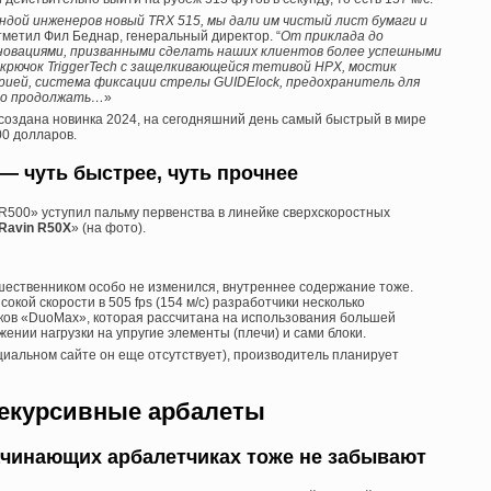
ндой инженеров новый TRX 515, мы дали им чистый лист бумаги и
отметил Фил Беднар, генеральный директор. “
От приклада до
новациями, призванными сделать наших клиентов более успешными
ой крючок TriggerTech с защелкивающейся тетивой HPX, мостик
рией, система фиксации стрелы GUIDElock, предохранитель для
жно продолжать…
»
ла создана новинка 2024, на сегодняшний день самый быстрый в мире
00 долларов.
 — чуть быстрее, чуть прочнее
R500» уступил пальму первенства в линейке сверхскоростных
Ravin R50X
» (на фото).
шественником особо не изменился, внутреннее содержание тоже.
окой скорости в 505 fps (154 м/с) разработчики несколько
ов «DuoMax», которая рассчитана на использования большей
нии нагрузки на упругие элементы (плечи) и сами блоки.
циальном сайте он еще отсутствует), производитель планирует
екурсивные арбалеты
 начинающих арбалетчиках тоже не забывают