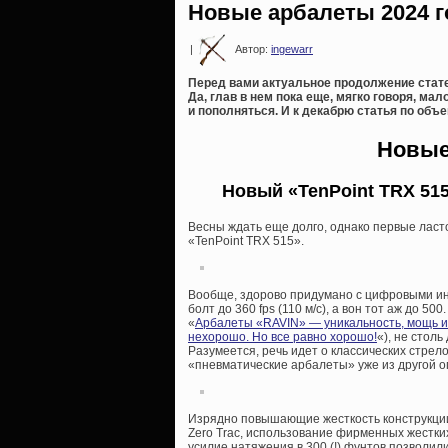
Новые арбалеты 2024 г
|
Автор:
ingewarr
Перед вами актуальное продолжение стате
Да, глав в нем пока еще, мягко говоря, ма
и пополняться. И к декабрю статья по объе
Новые
Новый «TenPoint TRX 515
Весны ждать еще долго, однако первые ласт
«TenPoint TRX 515».
Вообще, здорово придумано с цифровыми инде
болт до 360 fps (110 м/с), а вон тот аж до 5
«
Арбалеты «RAVIN» — уникальность, мощь и
нехорошо. Но все равно хорошо!
«), не столь
Разумеется, речь идет о классических стрел
«пневматические арбалеты» уже из другой о
Изрядно повышающие жесткость конструкции 
Zero Trac, использование фирменных жестк
усилие натяжения в 300 (!) фунтов позволили