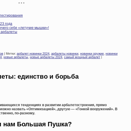
* * *
 тестирования
23 года
ичего себе «летучие мышки»!
и арбалеты
ов
| Метки:
арбалет новинки 2024
,
арбалеты новинки
,
новинки оружие
,
новинки
24
,
новые арбалеты
,
новые арбалеты 2024
,
самый мощный арбалет
|
еты: единство и борьба
ривающихся тенденциях в развитии арбалетостроения, прямо
 можно назвать «Оптимизацией», другую — «Гонкой вооружений». В
твенно, по-разному.
и нам Большая Пушка?