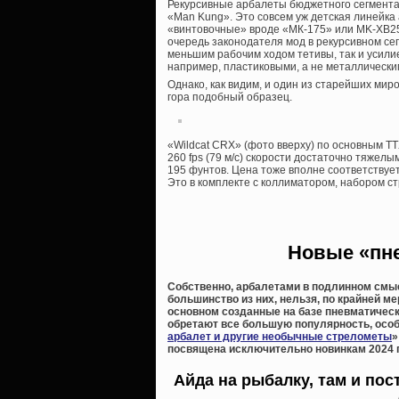
Рекурсивные арбалеты бюджетного сегмента 
«Man Kung». Это совсем уж детская линейка
«винтовочные» вроде «МК-175» или MK-XB25
очередь законодателя мод в рекурсивном сег
меньшим рабочим ходом тетивы, так и усилие
например, пластиковыми, а не металлическ
Однако, как видим, и один из старейших м
гора подобный образец.
«Wildcat CRX» (фото вверху) по основным ТТ
260 fps (79 м/с) скорости достаточно тяжел
195 фунтов. Цена тоже вполне соответствуе
Это в комплекте с коллиматором, набором с
Новые «пн
Собственно, арбалетами в подлинном смыс
большинство из них, нельзя, по крайней м
основном созданные на базе пневматическ
обретают все большую популярность, особ
арбалет и другие необычные стрелометы
»
посвящена исключительно новинкам 2024 
Айда на рыбалку, там и пос