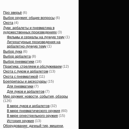
Статьи, обзоры
Про зверьё
(6)
Выбор оружия: общие вопросы
(6)
Охота
(4)
Луки. арбалеты и пневматика в
художественных произведениях
(3)
Фильмы и сериалы на лучную тему
(1)
Литературные произведения на
арбалетно-лучную тему
(1)
Выбор лука
(6)
Выбор арбалета
(8)
Выбор пневматики
(18)
Практика: стреляем и обслуживаем
(12)
Охота с луком и арбалетом
(13)
Охота с пневматикой
(11)
Боеприпасы и аксессуары
(15)
Для пневматики
(7)
Для луков и арбалетов
(7)
Мир оружия: новости, события, обзоры
(126)
В мире луков и арбалетов
(32)
В мире пневматического оружия
(60)
В мире огнестрельного оружия
(15)
История оружия
(13)
Оборудование: дачный тир, мишени,