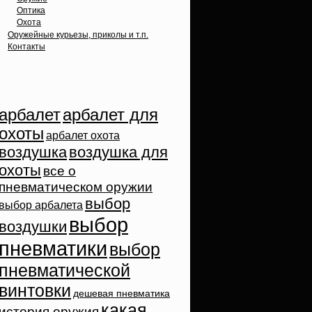
Оптика
Охота
Оружейные курьезы, приколы и т.п.
Контакты
Облако тэгов
арбалет
арбалет для
охоты
арбалет охота
воздушка
воздушка для
охоты
все о
пневматическом оружии
выбор
выбор арбалета
выбор
воздушки
пневматики
выбор
пневматической
винтовки
дешевая пневматика
какая
история оружия