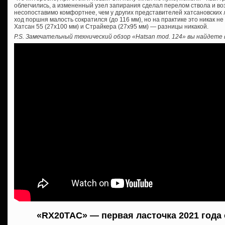
облегчились, а измененный узел запирания сделал перелом ствола и в
несопоставимо комфортнее, чем у других представителей хатсановских л
ход поршня малость сократился (до 116 мм), но на практике это никак не
Хатсан 55 (27х100 мм) и Страйкера (27х95 мм) — разницы никакой.
P.S. Замечательный технический обзор «Hatsan mod. 124» вы найдете 
«RX20TAC» — первая ласточка 2021 года 