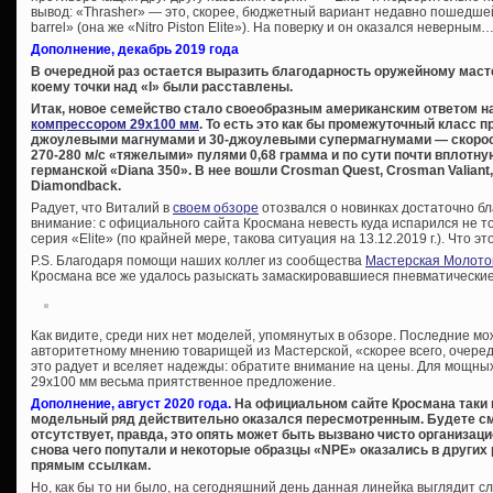
вывод: «Thrasher» — это, скорее, бюджетный вариант недавно пошедшей
barrel» (она же «Nitro Piston Elite»). На поверку и он оказался неверным
Дополнение, декабрь 2019 года
В очередной раз остается выразить благодарность оружейному маст
коему точки над «I» были расставлены.
Итак, новое семейство стало своеобразным американским ответом 
компрессором 29х100 мм
. То есть это как бы промежуточный класс 
джоулевыми магнумами и 30-джоулевыми супермагнумами — скорос
270-280 м/с «тяжелыми» пулями 0,68 грамма и по сути почти вплотн
германской «Diana 350». В нее вошли Crosman Quest, Crosman Valiant
Diamondback.
Радует, что Виталий в
своем обзоре
отозвался о новинках достаточно б
внимание: с официального сайта Кросмана невесть куда испарился не т
серия «Elite» (по крайней мере, такова ситуация на 13.12.2019 г.). Что эт
P.S. Благодаря помощи наших коллег из сообщества
Мастерская Молото
Кросмана все же удалось разыскать замаскировавшиеся пневматические 
Как видите, среди них нет моделей, упомянутых в обзоре. Последние м
авторитетному мнению товарищей из Мастерской, «скорее всего, очеред
это радует и вселяет надежды: обратите внимание на цены. Для мощны
29х100 мм весьма приятственное предложение.
Дополнение, август 2020 года.
На официальном сайте Кросмана таки по
модельный ряд действительно оказался пересмотренным. Будете см
отсутствует, правда, это опять может быть вызвано чисто организа
снова чего попутали и некоторые образцы «NPE» оказались в других
прямым ссылкам.
Но, как бы то ни было, на сегодняшний день данная линейка выглядит 