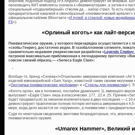
Впрочем, подобный подход «FX Airguns» демонстрирует не впервые. Бол
производить КИТ-комплекты сначала к «Верминаторам», а затем и к пис
специальный «подкалиберный» стволик да… набор стрел. То есть покупа
предварительной накачкой и своеобразный «пневматический арбалет» в
официальном паблике ВКонтакте «
И пулей, и стрелой: новые модифика
FX
«).
«Орлиный коготь» как лайт-верси
Пневматическое оружие, у которого перезарядка осуществляется с 
«скобы Генри»), достаточно редко. В газобаллонном сегменте, пожа
сравнительно недавняя умарексовская разработка «
Legends Cowboy 
патронов максимально приближенная к легендарному прототипу «Вин
совсем свежий образец — «Seneca Eagle Claw»:
Вообще-то, бренд «Сенека»/»Отшельник» американская компания «Air Ve
изделий южнокорейской «Sam Yang», известной также своими могучими в
«
Охотничьи пневматические дробовики
» и «
Стрелы для пневматики
«). 
«Коготь орла», как и положено, послабее драконьего :)), имеющего верси
выпускают «Eagle Claw» лишь в классических .177, .22 и .25. Причем «S
будет продаваться) за океаном исключительно в двух последних — с 10-
демонстрирует практически полную потерю интереса американцев к 4,
мере, когда дело касается не «пружинок», а пневматики с предварительн
Судя по некоторым сведениям, винтовки безредукторные, что, впрочем, 
пневматического оружия.
«Umarex Hammer», Великий и