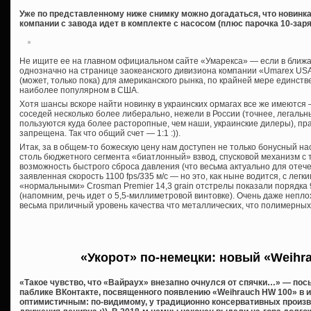
Уже по представленному ниже снимку можно догадаться, что новинка
компании с завода идет в комплекте с насосом (плюс парочка 10-заря
Не ищите ее на главном официальном сайте «Умарекса» — если в ближай
однозначно на странице заокеанского дивизиона компании «Umarex USA, 
(может, только пока) для американского рынка, по крайней мере единств
наиболее популярном в США.
Хотя шансы вскоре найти новинку в украинских ормагах все же имеются
соседей несколько более либерально, нежели в России (точнее, легальн
пользуются куда более расторопные, чем наши, украинские дилеры), пра
запрещена. Так что общий счет — 1:1 :)).
Итак, за в общем-то божескую цену нам доступен не только бонусный на
столь бюджетного сегмента «биатлонный» взвод, спусковой механизм с
возможность быстрого сброса давления (что весьма актуально для отече
заявленная скорость 1100 fps/335 м/с — но это, как ныне водится, с лег
«нормальными» Crosman Premier 14,3 grain отстрелы показали порядка 9
(напомним, речь идет о 5,5-миллиметровой винтовке). Очень даже непло
весьма приличный уровень качества что металлических, что полимерны
«Укорот» по-немецки: новый «Weihr
«Такое чувство, что «Вайраух» внезапно очнулся от спячки…» — посы
паблике ВКонтакте, посвященного появлению «Weihrauch HW 100» в 
оптимистичным: по-видимому, у традиционно консервативных произ