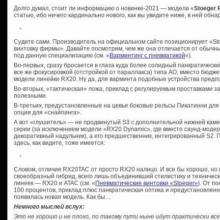
Долго думал, стоит ли информацию о новинке-2021 — модели «
Stoeger
статью, ибо ничего кардинально нового, как вы увидите ниже, в ней обна
Судите сами. Производитель на официальном сайте позиционирует «Sto
винтовку фирмы». Давайте посмотрим, чем же она отличается от обычн
под данную специализацию (см. «
Варминтинг с пневматикой
«).
Во-первых, сразу бросается в глаза куда более солидный панкратический
все же фокусировкой (отстройкой от параллакса) типа АО, вместо бюдже
модели линейки RX20. Ну да, для варминта подобные устройства предп
Во-вторых, «тактическая» ложа, приклад с регулируемым проставками 
полезными.
В-третьих, предустановленные на цевье боковые рельсы Пикатинни для 
опции для «снайпинга».
А вот «глушитель» — не продвинутый S3 с дополнительной нижней камер
серии (за исключением модели «RX20 Dynamic», где вместо саунд-мод
декоративный надульник), а его предшественник, интегрированный S2. П
здесь, как видите, тоже имеется:
Словом, отличия RX20TAC от просто RX20 налицо. И все бы хорошо, но
своеобразный гибрид, всего лишь объединивший стилистику и техничес
линеек — RX20 и ATAC (см. «
Пневматические винтовки «Stoeger»
). От п
100 процентов, приклад плюс панкратическая оптика и предустановленн
появилась новая модель. Как бы…
Немного мыслей вслух:
Это не хорошо и не плохо, по такому пути ныне идут практически вс