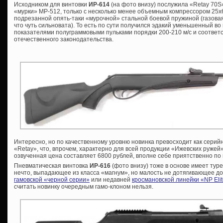
Исходником для винтовки
ИР-614
(на фото внизу) послужила «Retay 70
«мурки» МР-512, только с несколько менее объемным компрессором 25х6
подрезанной опять-таки «мурочной» стальной боевой пружиной (газовая 
что чуть сильновата). То есть по сути получился эдакий уменьшенный в
показателями полуграммовыми пульками порядки 200-210 м/с и соотве
отечественного законодательства.
Интересно, но по качественному уровню новинка превосходит как серий
«Retay», что, впрочем, характерно для всей продукции «Ижевских ружей
озвученная цена составляет 6800 рублей, вполне себе приятственно п
Пневматическая винтовка
ИР-616
(фото внизу) тоже в основе имеет тур
нечто, выпадающее из класса «магнум», но малость не дотягивающее до 
гамовской «черной серии»
или недавней
кросмановской линейки «NP Eli
считать новинку очередным гамо-клоном нельзя.