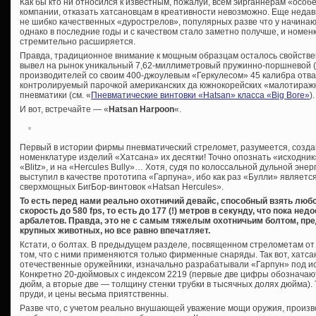
Как бы кто ни относился к известным, пожалуй, всем эйрганнерам «особ
компании, отказать хатсановцам в креативности невозможно. Еще недав
не шибко качественных «дурострелов», популярных разве что у начинаю
однако в последние годы и с качеством стало заметно получше, и номен
стремительно расширяется.
Правда, традиционное внимание к мощным образцам осталось свойстве
вывел на рынок уникальный 7,62-миллиметровый пружинно-поршневой (!
производителей со своим 400-джоулевым «Геркулесом» 45 калибра отваж
контролируемый парочкой американских да южнокорейских «малотираж
пневматики (см. «
Пневматические винтовки «Hatsan» класса «Big Bore»
).
И вот, встречайте — «
Hatsan Harpoon
«.
Первый в истории фирмы пневматический стреломет, разумеется, создан
номенклатуре изделий «Хатсана» их десятки! Точно опознать «исходник
«Blitz», и на «Hercules Bully»… Хотя, судя по колоссальной дульной эне
выступил в качестве прототипа «Гарпуна», ибо как раз «Булли» являетс
сверхмощных БигБор-винтовок «Hatsan Hercules».
То есть перед нами реально охотничий девайс, способный взять люб
скорость до 580 fps, то есть до 177 (!) метров в секунду, что пока 
арбалетов. Правда, это не с самым тяжелым охотничьим болтом, пр
крупных животных, но все равно впечатляет.
Кстати, о болтах. В предыдущем разделе, посвященном стрелометам от 
том, что с ними применяются только фирменные снаряды. Так вот, хатса
отечественные оружейники, изначально разрабатывали «Гарпун» под и
Конкретно 20-дюймовых с индексом 2219 (первые две цифры обозначаю
дюйм, а вторые две — толщину стенки трубки в тысячных долях дюйма).
пруди, и цены весьма приятственны.
Разве что, с учетом реально внушающей уважение мощи оружия, произв