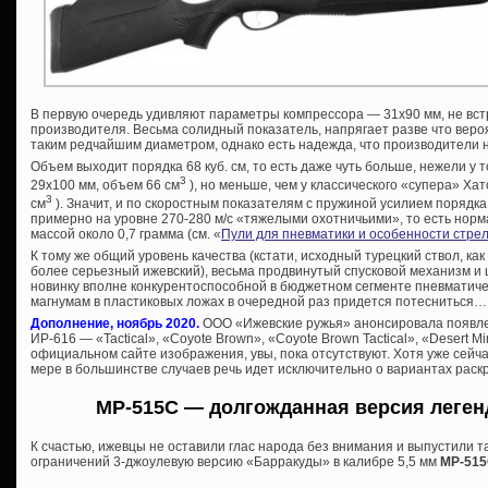
В первую очередь удивляют параметры компрессора — 31х90 мм, не вс
производителя. Весьма солидный показатель, напрягает разве что вер
таким редчайшим диаметром, однако есть надежда, что производители н
Объем выходит порядка 68 куб. см, то есть даже чуть больше, нежели у т
3
29х100 мм, объем 66 см
), но меньше, чем у классического «супера» Ха
3
см
). Значит, и по скоростным показателям с пружиной усилием порядка 
примерно на уровне 270-280 м/с «тяжелыми охотничьими», то есть нор
массой около 0,7 грамма (см. «
Пули для пневматики и особенности стре
К тому же общий уровень качества (кстати, исходный турецкий ствол, как
более серьезный ижевский), весьма продвинутый спусковой механизм и
новинку вполне конкурентоспособной в бюджетном сегменте пневматиче
магнумам в пластиковых ложах в очередной раз придется потесниться…
Дополнение, ноябрь 2020.
ООО «Ижевские ружья» анонсировала появле
ИР-616 — «Tactical», «Coyote Brown», «Coyote Brown Tactical», «Desert Mi
официальном сайте изображения, увы, пока отсутствуют. Хотя уже сейч
мере в большинстве случаев речь идет исключительно о вариантах раск
МР-515С — долгожданная версия леге
К счастью, ижевцы не оставили глас народа без внимания и выпустили 
ограничений 3-джоулевую версию «Барракуды» в калибре 5,5 мм
МР-51