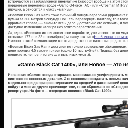
встречаются в газобаллонной пневматике (эйрсофт вообще на этом стои
поршневые переломки вроде «Gamo G-Force TAC» или «Crosman MTR77 
игрушка, а относится к классу «магнум».
«Beeman Bison Gas Ram» тоже типичный магнум-переломка (фрагмент сл
пульки за 300 метров в секунду. Но! Если перевернуть винтовку, то в гла
(фрагмент справа) — в нем-то все и дело. Достаточно его ослабить, и мо
доступно изменение калибра без всякого перестволения.
Да, здесь «Beeman» использовал свои наработки, уже известные по мо
стволами 177-го и 22-го калибров (см. нашу статью «
Необычная пневматик
Именно в такой комплектации все эти родственные винтовки продаются
«Beeman Bison Gas Ram» доступен не только заокеанским эйрганнерам, 
цене порядка 4,5 тысячи гривен (около 10 тыс. рублей). Правда, без допо
понимаете, не препятствие для пытливых умов :)).
«Gamo Black Cat 1400», или Новое — это н
Испанская «Gamo» всегда старалась максимально унифицировать 
винтовок по основным деталям. Это позволяло создавать весьма ка
модельного ряда при ориентировании на средний и даже низший цено
пойдут и многие другие производители, те же «Кросман» со «Стоедж
репертуаре. На фото — очередная новинка «Black Cat 1400».