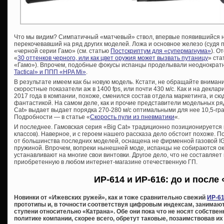
Что мы видим? Симпатичный «матчевый» ствол, впервые появившийся н
перекочевавший на ряд других моделей. Ложа и основное железо (судя 
«черной серии Гамо» (см. статью
Постскриптум для «супермагнума»
). О
«
30 оттенков черного, или как цвет оружия может вызвать путаницу
» ста
«Гамо»). Впрочем, подобные фокусы испанцы проделывали неоднократн
Tactical» и ППП «HPA Mi»
.
В результате имеем как бы новую модель. Кстати, не обращайте внима
скоростные показатели аж в 1400 fps, или почти 430 м/с. Как и на декл
2017 года в компании, похоже, сменился состав отдела маркетинга, и 
фантастикой. На самом деле, как и прочие представители модельных ря
Cat» выдает выдает порядка 270-280 м/с оптимальными для нее 10,5-гра
Подробности — в статье «
Скорость пули из пневматики
«.
И последнее. Гамовская серия «Big Cat» традиционно позиционируется 
классов). Наверное, и с героем нашего рассказа дело обстоит похоже. П
от большинства последних моделей, оснащена не фирменной газовой IGT
пружиной. Впрочем, вопреки нынешней моде, испанцы не собираются ок
устанавливают на многие свои винтовки. Другое дело, что не составляет
приобретенную в любом интернет-магазине отечественную ГП.
ИР-614 и ИР-616: до и после
Новинки от «Ижевских ружей», как и тоже сравнительно свежий
ИР-61
прототипы и, в точности соответствуя цифровым индексам, занимают
ступени относительно «Катрана». Обе они пока что не носят собстве
политике компании, скорее всего, обретут таковые, позаимствовав и