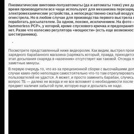
Пневматические винтовки-полуавтоматы (да и автоматы тоже) уже да
время производители все чаще используют для механизма перезаряд
электромеханические устройства, а непосредственно сжатый воздух 
огнестрела. Но в любом случае для производства первого выстрела 
поработать досылателем. За одном, похоже, исключением. На фото
hammerless PCP», у которой, кроме спускового крючка и предохраните
нет. Разве что колесико регулятора «мощности» (есть еще возможно
шестигранника).
Посмотрите представленный ниже видеоролик. Как видим, выстрел прои
зарядного барабанного магазина (заряжать который, правда, приходится
этап досылания снаряда в «казенник» отсутствует как таковой. Отсюда 
заметные минусы.
В первую очередь то, что из-за прецизионной сборки с высочайшими д
случае каких-либо неполадок самостоятельно что-то там отрегулирова
пользователей не удастся. А может, и просто заменить барабан, случись
вопрос ТБ — далеко не всегда и не все вспомнят о необходимости посл
предмет наличия забытой пули, которую еще и досылать не надо.