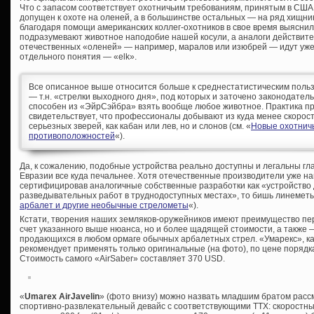
Что с запасом соответствует охотничьим требованиям, принятым в США, 
допущен к охоте на оленей, а в большинстве остальных — на ряд хищни
благодаря помощи американских коллег-охотников в свое время выяснил,
подразумевают животное наподобие нашей косули, а аналоги действит
отечественных «оленей» — например, маралов или изюбрей — идут уже ка
отдельного понятия — «elk».
Все описанное выше относится больше к среднестатистическим поль
— т.н. «стрелки выходного дня», под которых и заточено законодатель
способен из «ЭйрСэйбра» взять вообще любое животное. Практика п
свидетельствует, что профессионалы добывают из куда менее скорост
серьезных зверей, как кабан или лев, но и слонов (см. «
Новые охотничь
противоположностей
«).
Да, к сожалению, подобные устройства реально доступны и легальны гл
Евразии все куда печальнее. Хотя отечественные производители уже н
сертифицировав аналогичные собственные разработки как «устройство
разведывательных работ в труднодоступных местах», то бишь линеметы
арбалет и другие необычные стрелометы
«).
Кстати, творения наших земляков-оружейников имеют преимущество пер
счет указанного выше нюанса, но и более щадящей стоимости, а также
продающихся в любом ормаге обычных арбалетных стрел. «Умарекс», как
рекомендует применять только оригинальные (на фото), по цене порядка
Стоимость самого «AirSaber» составляет 370 USD.
«
Umarex AirJavelin
» (фото внизу) можно назвать младшим братом расс
спортивно-развлекательный девайс с соответствующими ТТХ: скоростны