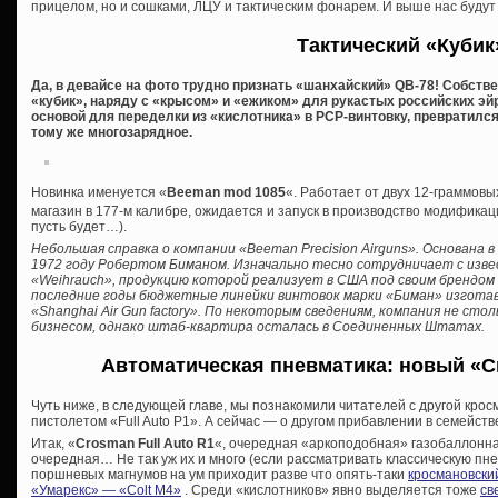
прицелом, но и сошками, ЛЦУ и тактическим фонарем. И выше нас будут 
Тактический «Кубик
Да, в девайсе на фото трудно признать «шанхайский» QB-78! Собстве
«кубик», наряду с «крысом» и «ежиком» для рукастых российских э
основой для переделки из «кислотника» в PCP-винтовку, превратился
тому же многозарядное.
Новинка именуется «
Beeman mod 1085
«. Работает от двух 12-граммовы
магазин в 177-м калибре, ожидается и запуск в производство модификаци
пусть будет…).
Небольшая справка о компании «Beeman Precision Airguns». Основана
1972 году Робертом Биманом. Изначально тесно сотрудничает с изв
«Weihrauch», продукцию которой реализует в США под своим брендом 
последние годы бюджетные линейки винтовок марки «Биман» изгота
«Shanghai Air Gun factory». По некоторым сведениям, компания не ст
бизнесом, однако штаб-квартира осталась в Соединенных Штатах.
Автоматическая пневматика: новый «Cr
Чуть ниже, в следующей главе, мы познакомили читателей с другой кро
пистолетом «Full Auto P1». А сейчас — о другом прибавлении в семейств
Итак, «
Crosman Full Auto R1
«, очередная «аркоподобная» газобаллонна
очередная… Не так уж их и много (если рассматривать классическую пне
поршневых магнумов на ум приходит разве что опять-таки
кросмановски
«Умарекс» — «Colt M4»
. Среди «кислотников» явно выделяется тоже
св