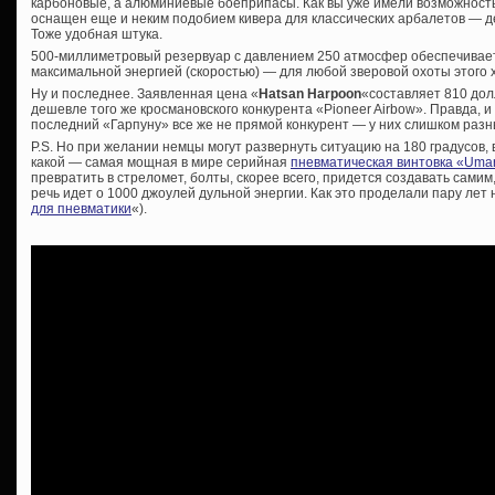
карбоновые, а алюминиевые боеприпасы. Как вы уже имели возможность
оснащен еще и неким подобием кивера для классических арбалетов — д
Тоже удобная штука.
500-миллиметровый резервуар с давлением 250 атмосфер обеспечивае
максимальной энергией (скоростью) — для любой зверовой охоты этого х
Ну и последнее. Заявленная цена «
Hatsan Harpoon
«составляет 810 дол
дешевле того же кросмановского конкурента «Pioneer Airbow». Правда, и
последний «Гарпуну» все же не прямой конкурент — у них слишком разн
P.S. Но при желании немцы могут развернуть ситуацию на 180 градусов, в
какой — самая мощная в мире серийная
пневматическая винтовка «Uma
превратить в стреломет, болты, скорее всего, придется создавать самим,
речь идет о 1000 джоулей дульной энергии. Как это проделали пару лет на
для пневматики
«).