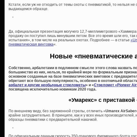
Кстати, если уж не отходить от темы охоты с пневматикой, то нельзя н
выдающемся образце.
Да, официальная презентация могучего 12,7-миллиметрового «Хаммера»
продажу он поступил лишь минувшим летом. Все это время шли его, так 
испытания», в том числе на реальных охотах. Подробнее — в статье
«Um
пневматическая винтовка
«.
Новые «пневматические 
Собственно, арбалетами в подлинном смысле этого слова назвать п
большинство из них, нельзя, по крайней мере по формальным призна
основном созданные на базе пневматических винтовок с предварител
обретают все большую популярность, особенно в охотничьей области
арбалет и другие необычные стрелометы
» и «
Стреломет «Pioneer Ai
посвящена исключительно новинкам 2020 года.
«Умарекс» с приставкой
По внешнему виду, без заряженной стрелы, отличить «
Umarex AirSaber
крайне затруднительно. В принципе, как и у всех иных производителей,
образцы пневматики с предварительной накачкой.
По официальным данным скорость 350-гранового фирменного болта соста