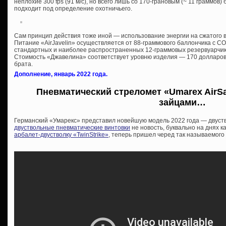
неплохие 300 fps (91 м/с), но всего лишь со 170-грановым (~ 11 граммов)
подходит под определение охотничьего.
Сам принцип действия тоже иной — использование энергии на сжатого в
Питание «AirJavelin» осуществляется от 88-граммового баллончика с СО
стандартных и наиболее распространенных 12-граммовых резервуарчика,
Стоимость «Джавелина» соответствует уровню изделия — 170 долларов
брата.
Дополнение, январь 2022 года.
Пневматический стреломет «Umarex AirSab
зайцами…
Германский «Умарекс» представил новейшую модель 2022 года — двуст
двуствольные пневматические винтовки
не новость, буквально на днях 
арбалет-двустволку «TwinStrike»
, теперь пришел черед так называемого