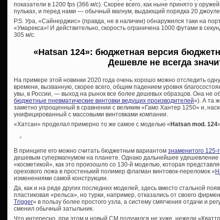
показатели в 1200 fps (366 м/с). Скорее всего, как ныне принято у оруже
пульках, и перед нами — обычный магнум, выдающий порядка 20 джоуле
P.S. Ура, «Сайнерджис» (правда, не в наличии) обнаружился таки на по
«Умарекса»! И действительно, скорость ограничена 1000 футами в секун
305 м/с.
«Hatsan 124»: бюджетная версия бюджетн
Дешевле не всегда значи
На примере этой новинки 2020 года очень хорошо можно отследить одн
времени, вызванную, скорее всего, общим падением уровня благосостоян
увы, в России, — выход на рынок все более дешевых образцов. Она не 
бюджетные пневматические винтовки ведущих производителей
«). А та
заметно упрощенный в сравнении с великим «Гамо Хантер 1250» и, наск
унифицированный с массовыми винтовками компании.
«Хатсан» проделал примерно то же самое с моделью «
Hatsan mod. 124
В принципе его можно считать бюджетным вариантом
знаменитого 125-г
дешевым супермагнумом на планете. Однако дальнейшее удешевление 
«косметикой», как это произошло со 130-й моделью, которая представл
орехового ложа в простенький полимер флагман винтовок-переломок «
H
изменениями самой конструкции.
Да, как и на ряде других последних моделей, здесь вместо стальной поя
пластиковая «рельса», но турки, например, отказались от своего фирме
Trigger
» в пользу более простого узла, а систему смягчения отдачи и ре
сменил обычный затыльник.
Что интересно, при этом и новый СМ получился не хуже, нежели «Кваттр