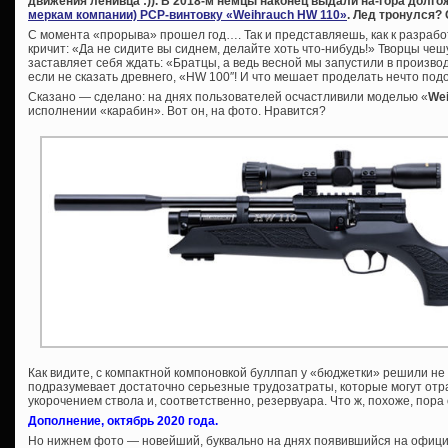
движения ленивца :)). В 2018-м немцы наконец выдали на-гора дол
меркам компании) PCP-винтовку «Weihrauch HW 110»
. Лед тронулся? 
С момента «прорыва» прошел год…. Так и представляешь, как к разраб
кричит: «Да не сидите вы сиднем, делайте хоть что-нибудь!» Творцы чеш
заставляет себя ждать: «Братцы, а ведь весной мы запустили в произво
если не сказать древнего, «HW 100″! И что мешает проделать нечто под
Сказано — сделано: на днях пользователей осчастливили моделью «
Wei
исполнении «карабин». Вот он, на фото. Нравится?
Как видите, с компактной компоновкой буллпап у «бюджетки» решили не
подразумевает достаточно серьезные трудозатраты, которые могут отр
укорочением ствола и, соответственно, резервуара. Что ж, похоже, пор
Дополнение, октябрь 2020 года.
Но нижнем фото — новейший, буквально на днях появившийся на офици