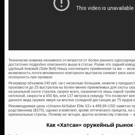
Технически новинка ненамного отличается от более раннего однозарядн
достаточно подробно описанного выше в статье. Разве что задний взвод 
удобный боковой (Side Bolt) Ниша охотничьего применения та же — волки
возможность почти мгновенного повторного выстрела снижает риск запо
оплошность при промахе.
Резервуар объемом 240 куб. см с несколько большим, нежели у предшес
произвести до 25 выстрелов на более-менее приемлемых для охоты скор
на реальной охоте стрелок, скорее всего, ограничится лишь парой-тройк
неплохой, скорости в 450 fps, или 137 метров в секунду. Что позволит в
данного вида оружия зверя на вполне солидной дистанции до 75 ярдов (
Рекомендуемая цена «Umarex AirSaber Elite X2» в 499,99 USD заметно 
родственника ($370), однако в комплект, кроме оптического прицела, на
оригинальные стрелы. Почему не четыре, кратно количеству стволов — в
Как «Хатсан» оружейный рынок 