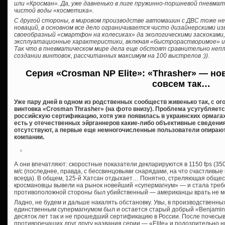
или «Кросман». Да, уже давненько в лиге пружинно-поршневой пневма
чистой воды «косметика».
С другой стороны, в мировом производстве автомашин с ДВС тоже н
новаций, в основном все дело ограничивается чисто дизайнерскими и
своеобразный «смартфон на колесиках» да экологическими заскокам
эксплуатационные характеристики, включая «быстрорастворимое» и
Так что в пневматическом мире дела еще обстоят сравнительно непл
создании винтовок, рассчитанных максимум на 100 выстрелов :)).
Серия «Crosman NP Elite»: «Thrasher» — н
совсем так…
Уже пару дней в одном из родственных сообществ живенько так, с о
винтовка «Crosman Thrasher» (на фото внизу). Проблема усугубляетс
российскую сертификацию, хотя уже появилась в украинских ормагах (
есть у отечественных эйрганнеров какие-либо объективные сведения
отсутствуют, а первые еще немногочисленные пользователи опира
компании.
А они впечатляют: скоростные показатели декларируются в 1150 fps (350
м/с (последнее, правда, с бессвинцовыми снарядами, на что счастлив
всегда). В общем, 125-й Хатсан отдыхает… Понятно, стреляющая общес
кросмановцы вывели на рынок новейший «супермагнум» — и стала требов
противоположной стороны был убийственный — американцы врать не мо
Ладно, не будем и дальше накалять обстановку. Увы, в производственн
единственным супермагнумом был и остается старый добрый «Benjamin T
десяток лет так и не прошедший сертификацию в России. После почесы
противоречащих друг другу названия серии — «Elite» и подозрительно