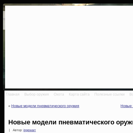
Главная
Выбор оружия
Охота
Карта сайта
Полезные ссылки
В
«
Новые модели пневматического оружия
Новые 
Новые модели пневматического оружи
|
Автор:
ingewarr