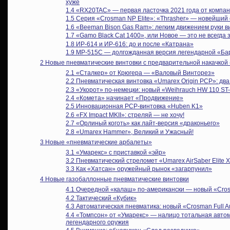
хуже
1.4
«RX20TAC» — первая ласточка 2021 года от компан
1.5
Серия «Crosman NP Elite»: «Thrasher» — новейший
1.6
«Beeman Bison Gas Ram»: легким движением руки 
1.7
«Gamo Black Cat 1400», или Новое — это не всегда
1.8
ИР-614 и ИР-616: до и после «Катрана»
1.9
МР-515С — долгожданная версия легендарной «Ба
2
Новые пневматические винтовки с предварительной накачкой
2.1
«Сталкер» от Крюгера — «Валовый Винторез»
2.2
Пневматическая винтовка «Umarex Origin PCP»: два
2.3
«Укорот» по-немецки: новый «Weihrauch HW 110 ST
2.4
«Комета» начинает «Продвижение»
2.5
Инновационная PCP-винтовка «Huben K1»
2.6
«FX Impact MKII»: стреляй — не хочу!
2.7
«Орлиный коготь» как лайт-версия «драконьего»
2.8
«Umarex Hammer», Великий и Ужасный!
3
Новые «пневматические арбалеты»
3.1
«Умарекс» с приставкой «эйр»
3.2
Пневматический стреломет «Umarex AirSaber Elite 
3.3
Как «Хатсан» оружейный рынок «загарпунил»
4
Новые газобаллонные пневматические винтовки
4.1
Очередной «калаш» по-американски — новый «Crosm
4.2
Тактический «Кубик»
4.3
Автоматическая пневматика: новый «Crosman Full A
4.4
«Томпсон» от «Умарекс» — налицо тотальная авто
легендарного оружия