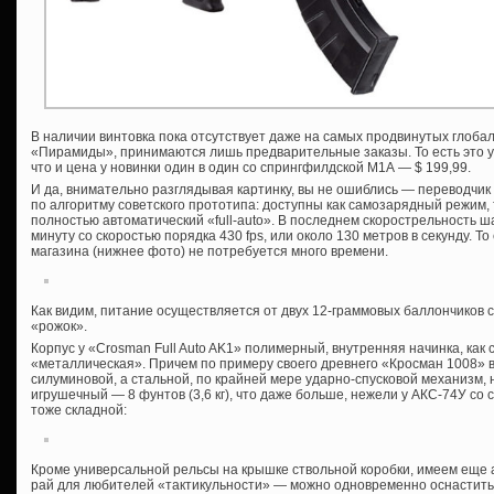
В наличии винтовка пока отсутствует даже на самых продвинутых глоба
«Пирамиды», принимаются лишь предварительные заказы. То есть это у
что и цена у новинки один в один со спрингфилдской М1А — $ 199,99.
И да, внимательно разглядывая картинку, вы не ошиблись — переводчик
по алгоритму советского прототипа: доступны как самозарядный режим, 
полностью автоматический «full-auto». В последнем скорострельность ш
минуту со скоростью порядка 430 fps, или около 130 метров в секунду. Т
магазина (нижнее фото) не потребуется много времени.
Как видим, питание осуществляется от двух 12-граммовых баллончиков 
«рожок».
Корпус у «Crosman Full Auto AK1» полимерный, внутренняя начинка, как 
«металлическая». Причем по примеру своего древнего «Кросман 1008» в
силуминовой, а стальной, по крайней мере ударно-спусковой механизм, ну
игрушечный — 8 фунтов (3,6 кг), что даже больше, нежели у АКС-74У со
тоже складной:
Кроме универсальной рельсы на крышке ствольной коробки, имеем еще а
рай для любителей «тактикульности» — можно одновременно оснастить 