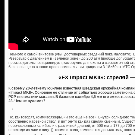
Немного о самой винтовке (увы, достоверных сведений пока маловато). Вы
Резервуар с давлением в «зеленой зоне» до 200 атм (вообще допускаетс
производитель позиционирует, как оружие для охоты и высокоточной ст
базе оснащена вполне профессиональным прицелом 3-18×50 от MTC Opt
«FX Impact MKII»: стреляй —
К своему 20-летнему юбилею известная шведская оружейная компан
«Impact MKII». Основное ее отличие от собратьев хорошо заметно н
PCP-пневматики магазин. В базовом калибре 4,5 мм его емкость составл
28. Чем не пулемет?
Но, как говорят, коммивояжеры, «и это еще не все». Внутри солидного 
собственно нарезной ствол, и вот он-то как раз сделан сменным. Суще
перечисленные калибры и с различной длиной, от 500 мм в .177 до 700 мм
переходе из лиги в лигу :)), кроме ствола, заменяется досылатель, понятн