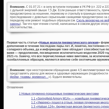
Внимание.
С 01.07.21 г. в силу вступили поправки в УК РФ (ст. 222 и 
с дульной энергией свыше 7,5 Дж. Если раньше ответственность, при
предусмотрена за ношение, перевозку и стрельбу в границах населен
преследование с довольно серьезными санкциями предусмотрено за с
переделку или ремонт подобных образцов (см.
Сколь веревочка не ве
законы
). Так что при чтении статей, написанных в совсем другую эпоху
обстоятельства…
Первая часть статьи «
Новые модели пневматического оружия
» форм
дополнения в течение последних пары лет. И, понятно, постепенно с
солидного объема, да и информация тоже обладает способностью по
вами — продолжение, посвященное исключительно моделям 2020 год
2021-го. Замечу, что все перечисленные ниже винтовки, за исключе
газобаллонных образцов, являются вполне себе охотничьим оружием
Внимание:
при неосторожном обращении даже 4,5-миллиметровая пн
представлять угрозу для жизни и здоровья окружающих (подробности 
фейки, травмы, криминал…
«). Будьте внимательны.
Оглавление
1
Новые пружинно-поршневые пневматические винтовки
1.1
«Springfield Armory M1A» — новейшая пневматичес
1.2
«Умарекс» пошел в отрыв: первая пружинная много
1.3
«Hatsan 124»: бюджетная версия бюджетного суперм