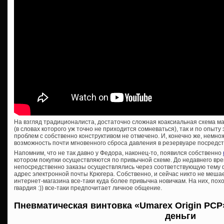
На взгляд традиционалиста, достаточно сложная коаксиальная схема мал
(в словах которого уж точно не приходится сомневаться), так и по опыту
проблем с собственно конструктивом не отмечено. И, конечно же, немн
возможность почти мгновенного сброса давления в резервуаре посредс
Напомним, что не так давно у Федора, наконец-то, появился собственно
котором покупки осуществляются по привычной схеме. До недавнего вре
непосредственно заказы осуществлялись через соответствующую тему 
адрес электронной почты Крюгера. Собственно, и сейчас никто не мешае
интернет-магазина все-таки куда более привычна новичкам. На них, пох
гвардия :)) все-таки предпочитает личное общение.
Пневматическая винтовка «Umarex Origin PCP
деньги