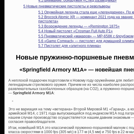
4.5
Внимание: обнаружен «След разведчика»
5
Новые пневматические пистолеты и револьверы
5.1
Оружейная легенда стала еще «легендарнее». По 
5.2
Brocock Atomic XR — номинант 2021 года на звание
пистолета»
5.3
Возрождение легенды — «Remington 1875»
5.4
Новый пистолет «Crosman Full Auto P1»
5.5
Пневматический «макаров» — МР-658К с блоубэком
5.6
«Gamo Compact» — пистолет для домашней олимп
5.7
Пистолет для «элитного плинка»
Новые пружинно-поршневые пневм
«Springfield Armory M1A» — новейшая п
не
А неплохой подарочек подготовили к Новому году оружейники для люби
легендарным стрелкового оружия. Причем не из числа наиболее распро
развлекательных газобаллонных образцов (на СО2), а пружинно-поршне
—
Springfield Armory M1A
:
Это не вариация на тему «ветерана» Второй Мировой М1 «Гаранд», а к
армейской М14, с 1971 года выпускающейся под индексом М1А под патрон
нашем случае производство осуществляется нашим давним знакомым —
согласия правообладателя.
Итак, новейший М1А это классический пружинно-поршневой магнум с п
класса скоростями в 1000 fps (305 м/с) в 177-м (4,5 мм) и 750 fps в 22-м