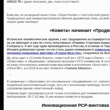
HW110 TK
» (даже описание, увы, пока отсутствует).
Кому как, но ни модный ныне стиль «Target Hunter» с пистолетной рукоя
традиционно для немцев высококачественная деревянная ложа, на мой вз
скорее даже наоборот.
«Комета» начинает «Прод
Испанское пневматическое оружие у нас традиционно ассоциируется 
на ум приходят и уже не столь популярные «Норики» (торговая марка 
Company»). А вот еще один производитель в России, в отличие от Укр
Интриги добавляют разве что не столь давно появившиеся
уникальн
пружинно-поршневые винтовки «Атаман Маэстро»
, созданные на баз
Да, речь идет о «Cometa Airguns», известной аж с 1874 года («Gamo» — с
«Кометами» и «Фьюжнами», компания выпускает PCP-пневматику. В соо
ее ряды пополнились компактными версиями в исполнении «булл-пап».
«Orion BP», а в 2019-м на свет появился «
Cometa Advance
«:
В сравнении с «Орионами» это несомненное «продвижение ( от «advanc
неудобный расположенный сзади, чуть не у затыльника приклада, болто
спусковому крючку «биатлонный» взвод.
Новинка будет производиться не только в основных для пневматических ви
бигборовском .30 (7.62 мм). И уже вскоре появится в продаже.
Инновационная PCP-винтовка