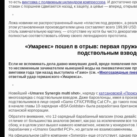
то есть
винтовка с подвижным цилиндром компрессора
. И достаточно о
стакан с поршнем сдвигаются назад, к зацепу, а цевье — вперед, открыва
Ложа новинки не распространенный ныне «пластик под дерево», а реальн
этом установленная производителем цена составляет всего 199,99 USD.
столь замечательную картину, — отсутствие ну хотя бы чисто декоратив
полностью соответствовать облику своего легендарного прототипа.
«Умарекс» пошел в отрыв: первая пруж
подствольным взвод
Если не вспоминать дела давно минувших дней, вроде появления поч
то несомненным зачинателем нынешней моды на пневматические п
винтовки года три назад выступила «Гамо» (см. «
Многозарядные пне
ответный удар германского «Умарекса».
Новейший «
Umarex Synergis multi shot
«, наряду с
хатсановской «Прокс
многозарядка с подствольным взводом. Даже барселонцы, имея в прои
подствольников в лице серий «Gamo CFX/CFR/Big Cat CF», до такого пок
в начале главы 10-зарядная «BSA Goldstar» была разработана британск
испанской корпорации.
Обратите внимание, что 12-зарядный барабанный магазин (пока девайс д
отличие от большинства аналогов (может, как раз за исключением все тог
сбоку, и в целом узел вышел намного компактнее, нежели у конкурентов
барабанчик у «Umarex Gauntlet PCP», но детали не взаимозаменяемы.
На официальном сайте компании «Synergis» еще отсутствует, однако п