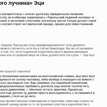
ого лучника» Эци
ие авторитетные «-ологи» дали ему официальное название
accio), но в обиходе закрепились «Тирольский ледяной человек» и
нное в заголовок сочетание, поскольку оно не только делает героя
 соответствует исторической правде, однако для повествования
в леднике Тирольских Альп мумифицированного тела древнего
 можете прочитать хотя бы в той же Википедии. Мы же остановимся
ло в том, что, хотя подлинная подоплека скрыта мраком минувших
ения или по крайней мере не очень доблестного поступка — Эци был
чен красной стрелкой
по положению наконечника на рентгеновском снимке, выстрел был
щемуся по склону человеку, либо вообще в лежащего на животе с
сего, выглядело так: Эци, понимая, что подобный наконечник
предназначенных пробивать доспехи, еще многие тысячи лет),
ешало движениям — обычная, кстати, практика. Однако до
ло еще далеко :)), древко просто разъединилось с оставшимся в
идимо, стало не до него.
алицо множественные повреждения и переломы, гематомы и раны по
авшей одежду крови он то ли принимал участие в единоборстве с