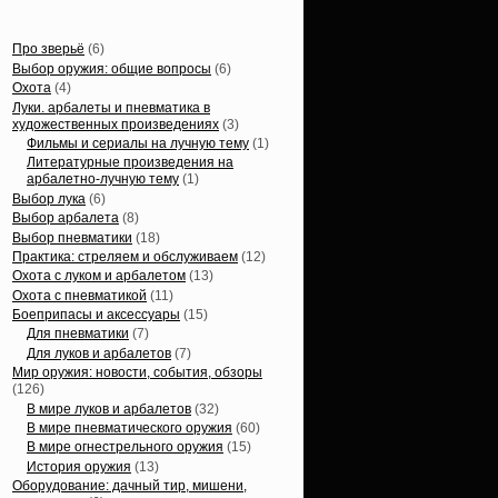
Статьи, обзоры
Про зверьё
(6)
Выбор оружия: общие вопросы
(6)
Охота
(4)
Луки. арбалеты и пневматика в
художественных произведениях
(3)
Фильмы и сериалы на лучную тему
(1)
Литературные произведения на
арбалетно-лучную тему
(1)
Выбор лука
(6)
Выбор арбалета
(8)
Выбор пневматики
(18)
Практика: стреляем и обслуживаем
(12)
Охота с луком и арбалетом
(13)
Охота с пневматикой
(11)
Боеприпасы и аксессуары
(15)
Для пневматики
(7)
Для луков и арбалетов
(7)
Мир оружия: новости, события, обзоры
(126)
В мире луков и арбалетов
(32)
В мире пневматического оружия
(60)
В мире огнестрельного оружия
(15)
История оружия
(13)
Оборудование: дачный тир, мишени,