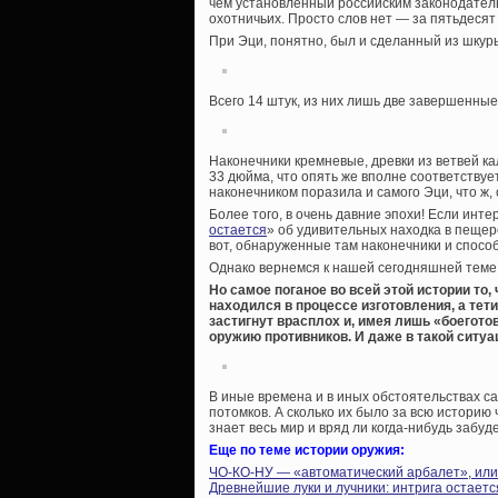
чем установленный российским законодател
охотничьих. Просто слов нет — за пятьдесят
При Эци, понятно, был и сделанный из шкур
Всего 14 штук, из них лишь две завершенные 
Наконечники кремневые, древки из ветвей ка
33 дюйма, что опять же вполне соответствуе
наконечником поразила и самого Эци, что ж,
Более того, в очень давние эпохи! Если инте
остается
» об удивительных находка в пещер
вот, обнаруженные там наконечники и спосо
Однако вернемся к нашей сегодняшней теме
Но самое поганое во всей этой истории то,
находился в процессе изготовления, а тет
застигнут врасплох и, имея лишь «боегото
оружию противников. И даже в такой ситу
В иные времена и в иных обстоятельствах са
потомков. А сколько их было за всю историю 
знает весь мир и вряд ли когда-нибудь забуде
Еще по теме истории оружия:
ЧО-КО-НУ — «автоматический арбалет», или 
Древнейшие луки и лучники: интрига остаетс