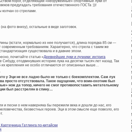
ьством порог, отделяющий «неоружейные» спортивные луки от
 веков предугадать требования отечественного ГОСТа :))!
ы колчан со стрелами.
(на фото внизу), остальные в виде заготовок.
лины (кстати, нормально из нее получается), длина порядка 85 см —
т современным требованиям. Характерно, что стрела с таким же
 стандартизация существовала и в давние эпохи.
ресно, почитайте статью «
Древнейшие луки и лучники: интрига
е Сибуду, отодвинувших историю лука на десятки тысяч лет назад. Так
б их крепления не особо отличаются от описанных выше…
.
 что у Эци не все ладно было не только с боекомплектом. Сам лук
ива просто отсутствовала. Такое ощущение, что воин-охотник был
вые» нож да топор, ничего не смог противопоставить метательному
ации был расстрелян в спину…
ги и песни о нем наверняка бы пережили века и дошли до нас, его
человечества, безвестных героев. Эци в этом смысле еще повезло, его
т.
Картечница Гатлинга по-китайски
я