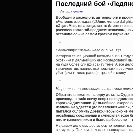
Последний бой «Ледян
|
Автор:
ingewarr
Вообще-то археологи, антропологи и проч
«Человек изо льда» (L’Uomo venuto dal ghi
«Эци». Мне, товарищи, как-то ближе вынесе
рассказа коллегой-предшественником, но и
остановлюсь на самом кратком варианте.
Реконструкция внешнего облика Эци
Историю сенсационной находки в 1991 году 
охотника и дальнейших его исследований вы
на куда более близкой сайту теме. А все де
тысячелетий, налицо все признаки преступл
убит (или тяжело ранен) стрелой в спину.
На рентгеновском снимке наконечник отме
Обратите внимание на одну деталь. Судя 
произведен либо снизу вверх по поднимаю
короткой дистанции. Дальнейшее, скорее в
извлечь не удастся (до появления «шил», 
пытался обломить древко, чтобы оно не м
резьбовых соединений и суперклея тоже бы
плоти наконечником и было выброшено — в
На самом деле ему досталось по полной: н
всему телу. Причем согласно анализу запятн