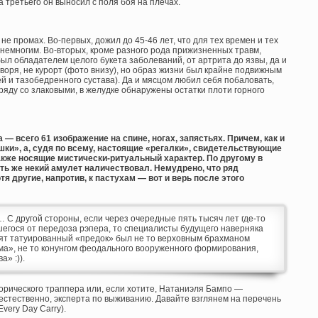
а третьего он выносил с поля боя на плечах.
е промах. Во-первых, дожил до 45-46 лет, что для тех времен и тех
немногим. Во-вторых, кроме разного рода прижизненных травм,
ыл обладателем целого букета заболеваний, от артрита до язвы, да и
оворя, не курорт (фото внизу), но образ жизни был крайне подвижным
й и тазобедренного сустава). Да и мясцом любил себя побаловать,
ряду со злаковыми, в желудке обнаружены остатки плоти горного
— всего 61 изображение на спине, ногах, запястьях. Причем, как и
шки», а, судя по всему, настоящие «регалки», свидетельствующие
также носящие мистически-ритуальный характер. По другому в
ть же некий амулет наличествовал. Немудрено, что ряд
я другие, напротив, к пастухам — вот и верь после этого
… С другой стороны, если через очередные пять тысяч лет где-то
егося от передоза рэпера, то специалисты будущего наверняка
 пят татуированный «предок» был не то верховным брахманом
ма», не то конунгом феодального вооруженного формирования,
а» :)).
торического траппера или, если хотите, Натаниэля Бампо —
 естественно, эксперта по выживанию. Давайте взглянем на перечень
very Day Carry).