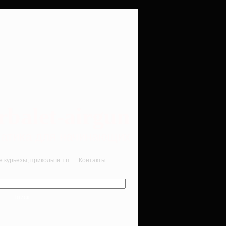
rbalet-airgun
вматика для начинающих
курьезы, приколы и т.п.
Контакты