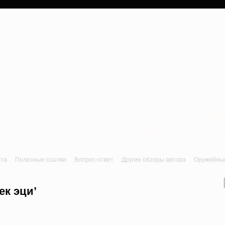
a
Лук, арбалет, пне
йта
Полезные ссылки
Вопрос-ответ
Другие обзоры автора
Оружейные 
ек эци’