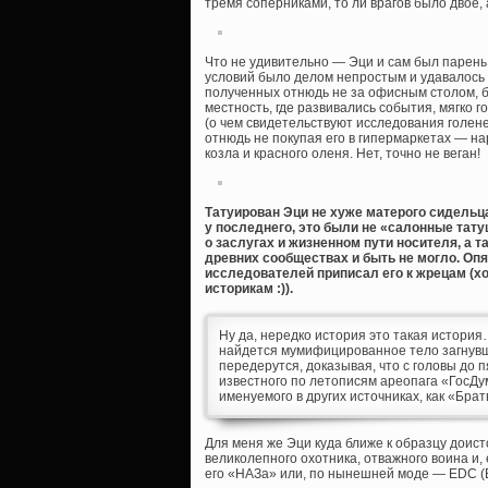
тремя соперниками, то ли врагов было двое, 
Что не удивительно — Эци и сам был парень н
условий было делом непростым и удавалось 
полученных отнюдь не за офисным столом, б
местность, где развивались события, мягко г
(о чем свидетельствуют исследования голене
отнюдь не покупая его в гипермаркетах — на
козла и красного оленя. Нет, точно не веган!
Татуирован Эци не хуже матерого сидельца 
у последнего, это были не «салонные тату
о заслугах и жизненном пути носителя, а 
древних сообществах и быть не могло. Опя
исследователей приписал его к жрецам (хот
историкам :)).
Ну да, нередко история это такая история
найдется мумифицированное тело загнувш
передерутся, доказывая, что с головы до
известного по летописям ареопага «ГосДу
именуемого в других источниках, как «Братв
Для меня же Эци куда ближе к образцу доис
великолепного охотника, отважного воина и,
его «НАЗа» или, по нынешней моде — EDC (E