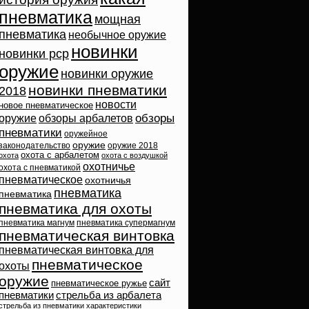
пневматика
мощная
пневматика
необычное оружие
новинки
новинки pcp
оружие
новинки оружие
новинки пневматики
2018
новости
новое пневматическое
обзоры
оружие
обзоры арбалетов
пневматики
оружейное
оружие
законодательство
оружие 2018
охота с арбалетом
охота
охота с воздушкой
охотничье
охота с пневматикой
пневматическое
охотничья
пневматика
пневматика
пневматика для охоты
пневматика магнум
пневматика супермагнум
пневматическая винтовка
пневматическая винтовка для
пневматическое
охоты
оружие
сайт
пневматическое ружье
пневматики
стрельба из арбалета
стрельба из пневматики
характеристики