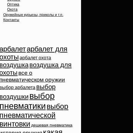
Оптика
Охота
Оружейные курьезы, приколы и т.п.
Контакты
Облако тэгов
арбалет
арбалет для
охоты
арбалет охота
воздушка
воздушка для
охоты
все о
пневматическом оружии
выбор
выбор арбалета
выбор
воздушки
пневматики
выбор
пневматической
винтовки
дешевая пневматика
какая
история оружия