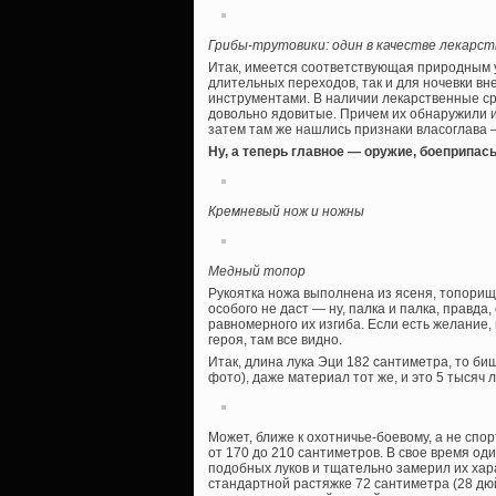
Грибы-трутовики: один в качестве лекарств
Итак, имеется соответствующая природным у
длительных переходов, так и для ночевки вн
инструментами. В наличии лекарственные ср
довольно ядовитые. Причем их обнаружили и
затем там же нашлись признаки власоглава 
Ну, а теперь главное — оружие, боеприпас
Кремневый нож и ножны
Медный топор
Рукоятка ножа выполнена из ясеня, топорище
особого не даст — ну, палка и палка, правда
равномерного их изгиба. Если есть желание
героя, там все видно.
Итак, длина лука Эци 182 сантиметра, то биш
фото), даже материал тот же, и это 5 тысяч л
Может, ближе к охотничье-боевому, а не спо
от 170 до 210 сантиметров. В свое время од
подобных луков и тщательно замерил их хар
стандартной растяжке 72 сантиметра (28 дюйм