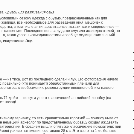
а, другой для разжигания огня
словиям и сезону одежда с обувью, предназначенные как для
е жилища, всё необходимое для разведения огня, мешочек с
едства, в том числе антипаразитарные, кстати, как и современные —
 в кишечнике. Последнее поначалу даже смутило исследователей, но
— а, каков уровень самодиагностики и вообще медицинских знаний!
ы, снаряжение Эци.
 — из тиса. Вот из последнего сделан и лук. Его фотография ничего
, с правильно (кто понимает!) обработанными плечами для
, вернитесь к изображению реконструкции внешнего облика нашего
ь 71 дюйм — по сути у него классический английский лонгбоу (на
ет назад!
ртивному варианту, то есть сравнительно короткий — лонгбоу бывают
ин немецкий археолог по представленному образцу создал аж девять
актеристики. В среднем вышли опять же классические показатели: при
ов) усилие натяжения составило 28 кгс. Это всего на 1 кгс больше,