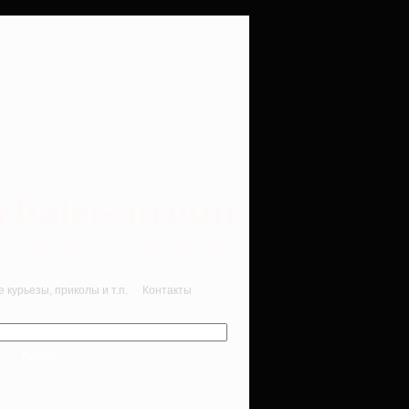
rbalet-airgun
вматика для начинающих
курьезы, приколы и т.п.
Контакты