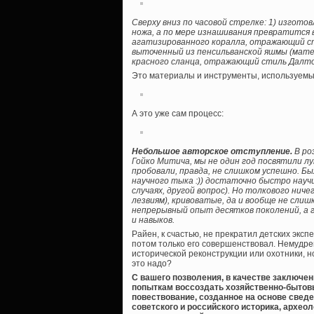
Сверху вниз по часовой стрелке: 1) изгот
ножа, а по мере изнашивания превратится в
агатизированного коралла, отражающий сти
выточенный из пенсильванской яшмы (матери
красного сланца, отражающий стиль Далтон
Это материалы и инструменты, используемы
А это уже сам процесс:
Небольшое авторское отступление.
В ро
Гойко Митича, мы не один год посвятили л
пробовали, правда, не слишком успешно. Б
научного тыка :)) достаточно быстро науч
случаях, другой вопрос). Но толкового ниче
лезвиям), кривоватые, да и вообще не сли
непрерывный опыт десятков поколений, а 
и навыков.
Райен, к счастью, не прекратил детских эксп
потом только его совершенствовал. Немудре
исторической реконструкции или охотники, 
это надо?
С вашего позволения, в качестве заключени
попыткам воссоздать хозяйственно-бытовы
повествование, созданное на основе сведе
советского и российского историка, архео