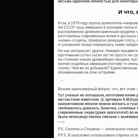
весьма одиозной личностью для некоторых
И что,
Итак, в 1979 году группа археологов-«некро
АН СССР тушу умершего в зоопарке слона и
распоряжении древним каменным орудиям «г
изготовлены современные копии и дотошно 
«ножи»-отщепы, прекрасно режущие плоть, 
А сухожилия лучше перерезать также найде
Но нас интересует другое. Никаких предмет
протяжении сотен тысяч лет их просто не су
на стоянках наших древнейших предков, пусть
прочих подобных зверюшек (потому-то учен
слоне). Чем же их добывали? Единственным
обожженными на огне остриями.
Возник закономерный вопрос: что, вот этим –
Тут ученые не оплошали, изготовив копии 
несчастном животном :)). Цитирую А.М.Бур
наконечником вполне можно вогнать в тушу
требовалось доказать. Конечно, слоновья т
современные люди (даже археологи!) во м
была непосредственно связана с выживани
* * *
P.S. Скотту и Стивену — отдельное спасиб
P.P.S. В заголовке использована строка из