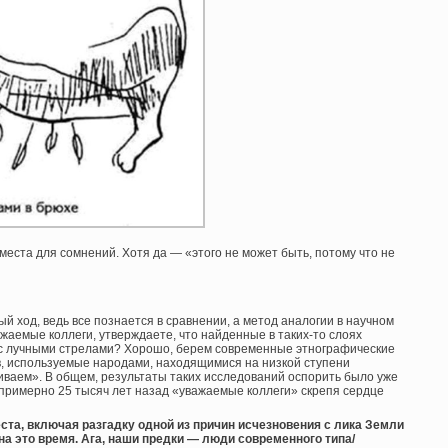
 места для сомнений. Хотя да — «этого не может быть, потому что не
 ход, ведь все познается в сравнении, а метод аналогии в научном
ажаемые коллеги, утверждаете, что найденные в таких-то слоях
е с лучными стрелами? Хорошо, берем современные этнографические
в, используемые народами, находящимися на низкой ступени
шиваем». В общем, результаты таких исследований оспорить было уже
 примерно 25 тысяч лет назад «уважаемые коллеги» скрепя сердце
еста, включая разгадку одной из причин исчезновения с лика Земли
а это время. Ага, наши предки — люди современного типа/