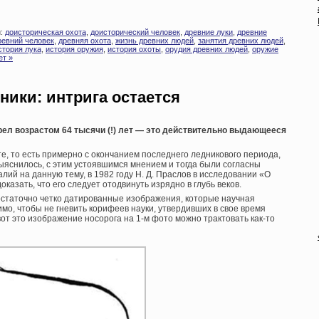
и:
доисторическая охота
,
доисторический человек
,
древние луки
,
древние
ревний человек
,
древняя охота
,
жизнь древних людей
,
занятия древних людей
,
стория лука
,
история оружия
,
история охоты
,
орудия древних людей
,
оружие
ет »
ники: интрига остается
рел возрастом 64 тысячи (!) лет — это действительно выдающееся
ите, то есть примерно с окончанием последнего ледникового периода,
выяснилось, с этим устоявшимся мнением и тогда были согласны
лий на данную тему, в 1982 году Н. Д. Праслов в исследовании «О
оказать, что его следует отодвинуть изрядно в глубь веков.
остаточно четко датированные изображения, которые научная
мо, чтобы не гневить корифеев науки, утвердивших в свое время
 вот это изображение носорога на 1-м фото можно трактовать как-то