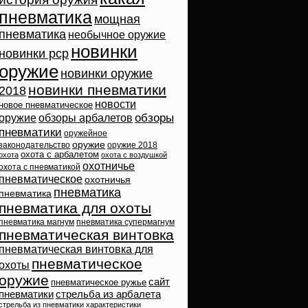
пневматика
мощная
пневматика
необычное оружие
новинки
новинки pcp
оружие
новинки оружие
новинки пневматики
2018
новости
новое пневматическое
обзоры
оружие
обзоры арбалетов
пневматики
оружейное
оружие
законодательство
оружие 2018
охота с арбалетом
охота
охота с воздушкой
охотничье
охота с пневматикой
пневматическое
охотничья
пневматика
пневматика
пневматика для охоты
пневматика магнум
пневматика супермагнум
пневматическая винтовка
пневматическая винтовка для
пневматическое
охоты
оружие
сайт
пневматическое ружье
пневматики
стрельба из арбалета
стрельба из пневматики
характеристики