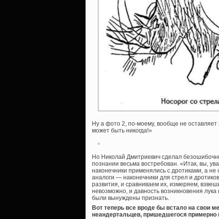
Ну а фото 2, по-моему, вообще не оставляет
может быть никогда!»
Но Николай Дмитриевич сделал безошибочный
познании весьма востребован. «Итак, вы, ув
наконечники применялись с дротиками, а н
аналоги — наконечники для стрел и дротико
развития, и сравниваем их, измеряем, взве
невозможно, и давность возникновения лука
были вынуждены признать.
Вот теперь все вроде бы встало на свои м
неандертальцев, пришедшегося примерно н