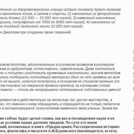
овленное из джорджтаунского сланца острие поначалу будет лезвием
 наконечник копья, а затем и стрелы; 2) наконечник из флоридского
ль Кловис (12 000 — 15 000 лет назад); 3) каменный наконечник,
ала, популярного от 7000 до 9000 лет назад); 4) наконечник из
 (поздний палеолит, около 10 000 лет назад).
е Джиллом при создании своих творений:
зовом детстве, вдохновленные в основном примером киногероев
укам (и арбалетам), естественно, самодельным. Даже охотиться
ыли и попытки изготовить кремневые наконечники, причем методом
ились подбирать подходящий материал (был ли это кремень во всех
го не вышло, изделия получались в основном не слишком прочные (по
шком похожие на творения древних предков, за которыми стоял
главное — столь же непрерывное оттачивание собственных умений
ериментов и действительно за несколько лет достиг мастерства, а
но, что именно к нему обращались и обращаются не только любители
но и интересующиеся технологиями каменного века ученые. Зачем им
я сейчас будет целая главка, как раз и посвященная науке и ее
е условия наших далеких предков. По сути это некое
ний, изложенных в книге «Предки ариев. Рассекреченная история»
лога, философа и писателя А.М.Буровского (являющегося, кстати,