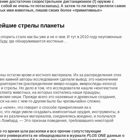
ние достаточно скорострельное дистанционное (!) оружие с
собой не очень-то потаскаешь). А затем то ли перестреляли самих
мых ими животных, лишив своих более «примитивных»
ейшие стрелы планеты
спорить стало как бы уже и не о чем. И тут в 2010 году неугомонные
буду, где обнаруживаются костяные…
ны остатки крови и костного материала. Из-за распределения этих
мих камней авторы исследования сделали вывод: это наконечники
характеристик (распределение микро-осадка, микроследы износа)
 и стрелы. Но дело в том, что исследователи нашли «контекстное
спектр животных, на которых охотились наши пращуры,
еские ниши. Прежде всего это наземные и древесные создания,
ся на них с чем-то другим было бы чрезвычайно сложно.
 «клея», что говорит о способе прикрепления их к
о, что люди умели создавать композитные орудия, инструменты, в
е из различных материалов, соединялись воедино, и получался
з Ломбард. — Это признак поведения, требовавшего некоторой
е-то время шли раскопки и все прочие сопутствующие
кого университета не обнародовали в журнале
PLOS ONE
данные о