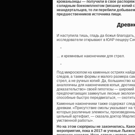
кроманьонцы — получили в свое распоряже
солидным боекомплектом (вязанку копий с 
неандертальцев, то ли перебили добывае
предшественников источника пищи.
Древн
И наступила тишь, гладь да божья благодать, 
исследователи открывают в ЮАР пещеру Си
… и кремневые наконечники для стрел.
Под микроскопом на каменных остриях найде
следов, а также формы и малого размера са
стрел, а не ручных копий. Да, большинство 
аналогичны для наконечников копья, дротика
доказательство» своей гипотезы — широкий 
предпочитающих замкнутые лесные экологич
способные быстро передвигаться, — охотить
Каменные наконечники также содержат следы
древкам. «Присутствие смолы указывает на т
которых различные элементы, произведенны
цельный артефакт, — сказала доктор Марли
умственной работы».
Но на этом сюрпризы не закончились. Како
мероприятия, пока в 2017-м ученые Льежс