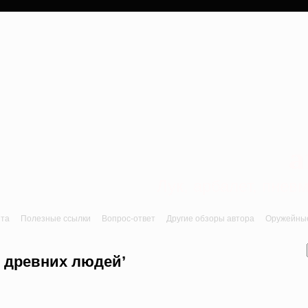
a
Лук, арбалет, пне
йта
Полезные ссылки
Вопрос-ответ
Другие обзоры автора
Оружейные 
ь древних людей’