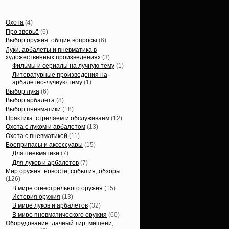
Статьи, обзоры
Охота
(4)
Про зверьё
(6)
Выбор оружия: общие вопросы
(6)
Луки. арбалеты и пневматика в
художественных произведениях
(3)
Фильмы и сериалы на лучную тему
(1)
Литературные произведения на
арбалетно-лучную тему
(1)
Выбор лука
(6)
Выбор арбалета
(8)
Выбор пневматики
(18)
Практика: стреляем и обслуживаем
(12)
Охота с луком и арбалетом
(13)
Охота с пневматикой
(11)
Боеприпасы и аксессуары
(15)
Для пневматики
(7)
Для луков и арбалетов
(7)
Мир оружия: новости, события, обзоры
(126)
В мире огнестрельного оружия
(15)
История оружия
(13)
В мире луков и арбалетов
(32)
В мире пневматического оружия
(60)
Оборудование: дачный тир, мишени,