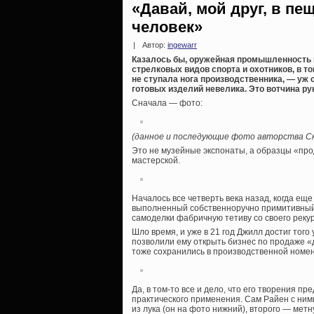
«Давай, мой друг, в п
человек»
|
Автор:
ingewarr
Казалось бы, оружейная промышленность 
стрелковых видов спорта и охотников, в т
не ступала нога производственника, — уж
готовых изделий невелика. Это вотчина ру
Сначала — фото:
(данное и последующие фото авторства С
Это не музейные экспонаты, а образцы «прод
мастерской.
Началось все четверть века назад, когда е
выполненный собственноручно примитивный 
самоделки фабричную тетиву со своего рекур
Шло время, и уже в 21 год Джилл достиг того 
позволили ему открыть бизнес по продаже «
тоже сохранились в производственной номен
Да, в том-то все и дело, что его творения п
практического применения. Сам Райен с ним
из лука (он на фото нижний), второго — мет