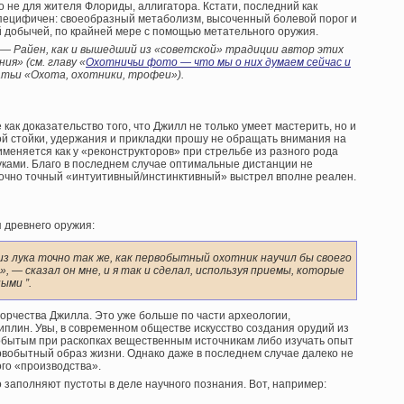
но не для жителя Флориды, аллигатора. Кстати, последний как
специфичен: своеобразный метаболизм, высоченный болевой порог и
ой добычей, по крайней мере с помощью метательного оружия.
 Райен, как и вышедший из «советской» традиции автор этих
я» (см. главу «
Охотничьи фото — что мы о них думаем сейчас и
атьи «Охота, охотники, трофеи»).
как доказательство того, что Джилл не только умеет мастерить, но и
ной стойки, удержания и прикладки прошу не обращать внимания на
меняется как у «реконструкторов» при стрельбе из разного рода
луками. Благо в последнем случае оптимальные дистанции не
точно точный «интуитивный/инстинктивный» выстрел вполне реален.
 древнего оружия:
из лука точно так же, как первобытный охотник научил бы своего
, — сказал он мне, и я так и сделал, используя приемы, которые
ыми ”.
ворчества Джилла. Это уже больше по части археологии,
плин. Увы, в современном обществе искусство создания орудий из
обытым при раскопках вещественным источникам либо изучать опыт
вобытный образ жизни. Однако даже в последнем случае далеко не
ого «производства».
заполняют пустоты в деле научного познания. Вот, например: