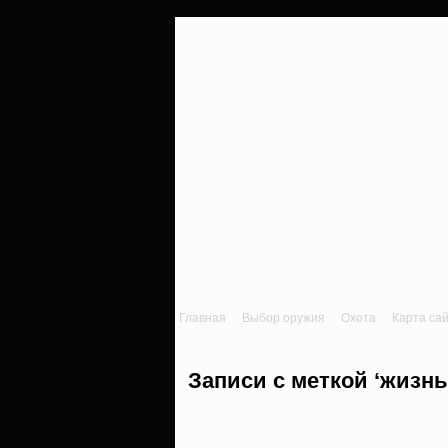
Главная
Выбор оружия
Охота
Карта са
Записи с меткой ‘жизн