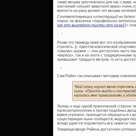
также весьма экзотического для нас с вами, 
охотничий «объект животного мира» очень 
крепость на рану делают его весьма нелегк
Соответствующих иллюстраций не будет —
строк, не фанатик «трофейного летописани
как это выглядело тысячи лет назад?
» ст
.
Разве что приведу ниже вот это изображение 
стрелять :)). Адептов классической спортив
«свалку» оружия — она достаточно часто при
«варбоу», так и на охоте с традиционными 
превышают тридцати метров, то есть доста
Сам Райен так описывает методику освоения
“Мой отец научил меня стрелять 
сына. «Просто выйди и постреляй»
казалась мне правильными и удобн
Теперь о еще одной практической стороне т
палеоантропологии и прочих подобных дисци
камня утрачено, приходится обращаться к д
существующих ныне сообществ, ведущих пер
всегда удается подсмотреть все секреты так
Товарищи вроде Райена достаточно успешно 