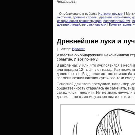
Чертищев).
Опубликовано в рубрике
История оружия
| Метк
охотники
,
древние стрелы
,
древний наконечник
,
д
историческая реконструкция
,
исторический лук
,
и
древних людей
,
реплики оружия
|
Комментариев н
Древнейшие луки и луч
|
Автор:
ingewarr
Известие об обнаружении наконечников ст
событие. И вот почему.
В школе нас учили, что лук появился в неол
или порядка 12 тысяч лет назад. Как позже 
далеко не все. Выдержав до того немало бата
времени возникновения лука» все-таки смог д
Основной для этого послужили, например, д
общественность старалась не замечать, види
связку «лук = неолит». Ну, не знаю, неужели
двояко — не вымя же у зверя под животом…