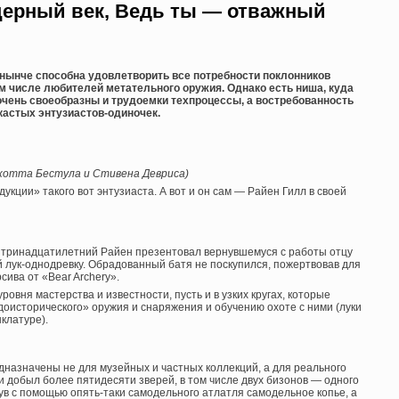
ещерный век, Ведь ты — отважный
нынче способна удовлетворить все потребности поклонников
ом числе любителей метательного оружия. Однако есть ниша, куда
 очень своеобразны и трудоемки техпроцессы, а востребованность
кастых энтузиастов-одиночек.
котта Бестула и Стивена Девриса)
укции» такого вот энтузиаста. А вот и он сам — Райен Гилл в своей
ще тринадцатилетний Райен презентовал вернувшемуся с работы отцу
лук-однодревку. Обрадованный батя не поскупился, пожертвовав для
сива от «Bear Archery».
уровня мастерства и известности, пусть и в узких кругах, которые
доисторического» оружия и снаряжения и обучению охоте с ними (луки
клатуре).
редназначены не для музейных и частных коллекций, а для реального
и добыл более пятидесяти зверей, в том числе двух бизонов — одного
нув с помощью опять-таки самодельного атлатля самодельное копье, а