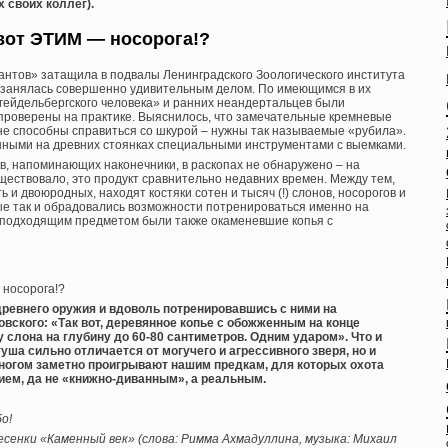
 своих коллег).
 вот ЭТИМ — носорога!?
мантов» затащила в подвалы Ленинградского Зоологического института
 занялась совершенно удивительным делом. По имеющимся в их
ейдельбергского человека» и ранних неандертальцев были
проверены на практике. Выяснилось, что замечательные кремневые
не способны справиться со шкурой – нужны так называемые «рубила».
нными на древних стоянках специальными инструментами с выемками.
ов, напоминающих наконечники, в раскопах не обнаружено – на
ществовало, это продукт сравнительно недавних времен. Между тем,
 и двоюродных, находят костяки сотен и тысяч (!) слонов, носорогов и
ые так и обрадовались возможности потренироваться именно на
 подходящим предметом были также окаменевшие копья с
 носорога!?
древнего оружия и вдоволь потренировавшись с ними на
овского: «Так вот, деревянное копье с обожженным на конце
 слона на глубину до 60-80 сантиметров. Одним ударом». Что и
уша сильно отличается от могучего и агрессивного зверя, но и
ногом заметно проигрывают нашим предкам, для которых охота
ем, да не «книжно-диванным», а реальным.
о!
 песенки «Каменный век» (слова: Римма Ахмадуллина, музыка: Михаил