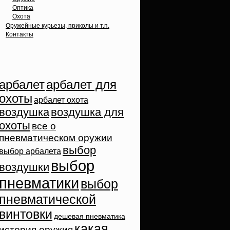
Оптика
Охота
Оружейные курьезы, приколы и т.п.
Контакты
Облако тэгов
арбалет
арбалет для
охоты
арбалет охота
воздушка
воздушка для
охоты
все о
пневматическом оружии
выбор
выбор арбалета
выбор
воздушки
пневматики
выбор
пневматической
винтовки
дешевая пневматика
какая
история оружия