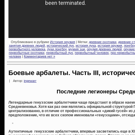
Опубликовано в рубрике
История оружия
| Метки:
древние охотники
,
древние с
занятия древних людей
,
исторический лук
,
история лука
,
история оружия
,
лонгбо
первобытного человека
,
луки лонгбоу
,
мумия эци
,
орудия древних людей
,
оружие
первобытные охотники
,
первобытный лук
,
первобытный человек
,
про первобытн
человек
|
Комментариев нет »
Боевые арбалеты. Часть III, историче
|
Автор:
ingewarr
Последние легионеры Сред
Легендарные генуэзские арбалетчики чаще предстают в образе наем
Средневековья. Хотя как раз они являлись официальной структурой 
централизованно, в отличие от профессиональных «дикий гусей» из д
предположение, что их всех скопом именовали «генуэзцами», отсюда
Аутентичные генуэзские арбалетчики, впервые засветились еще в XI