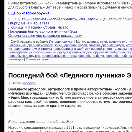
Вывод потрясающий: «они (неандертальцы) скорее использовали кисти 
для грубого захвата.» Вот тебе и классический громила с дубьем в неук
Еще об истории оружия:
ЧО-КО-НУ — «автоматический арбалет», или Картечница Гатлинга по-ки
Гибрид меча и арбалета
Любимцы и пасынки Страны Ямато
Последний бой «Ледяного лучника» Эци
Стрела как «оружие массового поражения»
Опубликовано в рубрике
История оружия
| Метки:
древние луки
,
древние охотн
наконечник
,
древний человек
,
жизнь древних людей
,
занятия древних людей
,
ист
история охоты
,
лук и стрелы первобытных людей
,
лук первобытного человека
,
не
неандертальцы и кроманьонцы
,
орудия древних людей
,
оружие первобытных лю
первобытное оружие
,
первобытные охотники
,
первобытный лук
,
первобытный че
эволюция
|
2 комментария »
Последний бой «Ледяного лучника» 
|
Автор:
ingewarr
Вообще-то археологи, антропологи и прочие авторитетные «-ологи» 
«Человек изо льда» (L’Uomo venuto dal ghiaccio), но в обиходе закр
«Эци». Мне, товарищи, как-то ближе вынесенное в заголовок сочетани
рассказа коллегой-предшественником, но и соответствует историчес
остановлюсь на самом кратком варианте.
Реконструкция внешнего облика Эци
Историю сенсационной находки в 1991 году в леднике Тирольских Альп
охотника и дальнейших его исследований вы можете прочитать хотя бы 