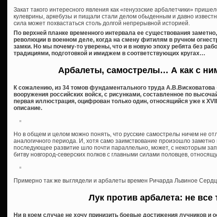
Закат такого интересного явления как «генуэзские арбалетчики» пришелся
кулеврины, аркебузы и пищали стали делом обыденным и давно известн
сила может похвастаться столь долгой непрерывной историей.
По верхней планке временного интервала ее существования заметно,
революции в военном деле, когда на смену фитилям в ручном огнес
замки. Но мы почему-то уверены, что и в новую эпоху ребята без раб
традициями, подготовкой и имиджем в соответствующих кругах…
Арбалеты, самострелы… А как с ни
К сожалению, из 34 томов фундаментального труда А.В.Висковатова
вооружения российских войск, с рисунками, составленное по высоча
первая иллюстрация, оцифрован только один, относящийся уже к XVII
описание.
Но в общем и целом можно понять, что русские самострелы ничем не от
аналогичного периода. И, хотя само заимствование произошло заметно
последующее развитие шло почти параллельно, может, с некоторым за
битву новгород-северских полков с главными силами половцев, относящую
Примерно так же выглядели и арбалеты времен Ричарда Львиное Сердц
Лук против арбалета: не все 
Ни в коем случае не хочу принизить боевые достижения лучников и 