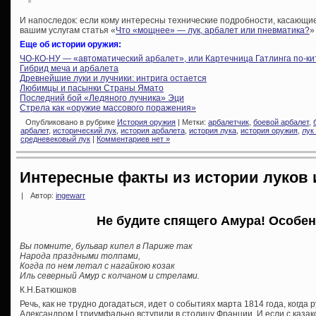
И напоследок: если кому интересны технические подробности, касающие
вашим услугам статья «
Что «мощнее» — лук, арбалет или пневматика?
»
Еще об истории оружия:
ЧО-КО-НУ — «автоматический арбалет», или Картечница Гатлинга по-ки
Гибрид меча и арбалета
Древнейшие луки и лучники: интрига остается
Любимцы и пасынки Страны Ямато
Последний бой «Ледяного лучника» Эци
Стрела как «оружие массового поражения»
Опубликовано в рубрике
История оружия
| Метки:
арбалетчик
,
боевой арбалет
,
арбалет
,
исторический лук
,
история арбалета
,
история лука
,
история оружия
,
лук
средневековый лук
|
Комментариев нет »
Интересные факты из истории луков 
|
Автор:
ingewarr
Не будите спящего Амура! Особе
Вы помните, бульвар кипел в Париже так
Народа праздными толпами,
Когда по нем летал с нагайкою козак
Иль северный Амур с колчаном и стрелами.
К.Н.Батюшков
Речь, как не трудно догадаться, идет о событиях марта 1814 года, когда 
Александром I триумфально вступили в столицу Франции. И если с казако