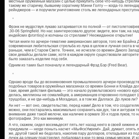
местный оружейный магазин с целью прикупить себе что-нибудь стреля
такому же старичку, бывшему соратнику Мэнни Голту — когда-то легенд
рейнджеров — и поручили уничтожение столь же легендарных преступни
Фрэнк не мудрствуя лукаво затаривается по полной — от пистолетов/ре
.30-06 Springfield. Но нас заинтересовало другое: видите, вон там, на з
индейских флэтбоу) и колчаны со стрелами? Неожиданное открытие!
Читая книги по арчери-тематике американских авторов, того же Брайна 
современная любительская стрельба из лука в целом и лучная охота в ч
раньше, чем в Старом Свете. Точнее, не исчезли со времен Дикого Запада
свои девайсы делали сами, хотя в каждом округе существовали авторит
было заказать изделие под себя.
Одним из таких был поначалу и легендарный Фрэд Бэр (Fred Bear).
Однако вроде бы до возникновения промышленного арчери-производства,
подобных товаров в оружейных магазинах со времен Бонни и Клайда до
таки, время действия фильма — это начало рузвельтовского «нового кур
делась, миллионы не сомалийцев, а американцев откровенно голодают (
трущобах, и не где-нибудь в Могадишо, а в том же Далласе. До луков ли?
Ан нет — вот оно, свидетельство, перед нами! Дело в том, что создате
можно, они постарались максимально сохранить как дух, так и антураж т
внимание даже такой мелочи, как наличие в ормаге 30-х годов луков, то
фотографии. Это как минимум.
А что, скажем, сидел восемьдесят пять лет назад некто в своей хижине и 
придумали — негде поныть насчет «МыФсеУмрем!». Дай, думает, опять лук
же, другой такой же бедолага, накопив пару долларов, откладывая из по
лучок да олешку подстрелил, побаловал в кои-то века семью мяском. И 