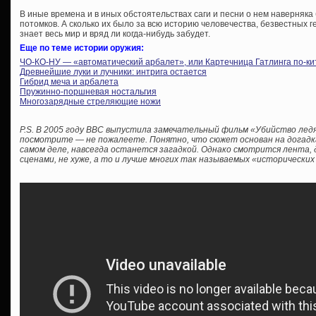
В иные времена и в иных обстоятельствах саги и песни о нем наверняка 
потомков. А сколько их было за всю историю человечества, безвестных г
знает весь мир и вряд ли когда-нибудь забудет.
Еще по теме истории оружия:
ЧО-КО-НУ — «автоматический арбалет», или Картечница Гатлинга по-ки
Древнейшие луки и лучники: интрига остается
Гибрид меча и арбалета
Пружинно-поршневая ностальгия
Многозарядные стреляющие ножи
P.S. В 2005 году BBC выпустила замечательный фильм «Убийство ледян
посмотрите — не пожалеете. Понятно, что сюжет основан на догадках
самом деле, навсегда останется загадкой. Однако смотрится лента,
сценами, не хуже, а то и лучше многих так называемых «исторических