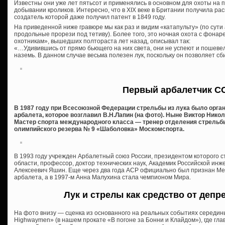
Известны они уже лет пятьсот и применялись в основном для охоты на п
добывании кроликов. Интересно, что в XIX веке в Британии получила ра
создатель которой даже получил патент в 1849 году.
На приведенной ниже гравюре мы как раз и видим «катапульту» (по сут
продольные прорези под тетиву). Более того, это ночная охота с фонар
охотникам», вышедших полтораста лет назад, описывал так:
«…Удивившись от прямо бьющего на них света, они не успеют и пошевел
наземь. В данном случае весьма полезен лук, поскольку он позволяет сби
Первый арбалетчик С
В 1987 году при Всесоюзной Федерации стрельбы из лука было орга
арбалета, которое возглавил В.Н.Лапин (на фото). Ныне Виктор Нико
Мастер спорта международного класса — тренер отделения стрельб
олимпийского резерва № 9 «Шаболовка» Москомспорта.
В 1993 году учрежден Арбалетный союз России, президентом которого с
области, профессор, доктор технических наук, Академик Российской и
Алексеевич Яшин. Еще через два года АСР официально был признан М
арбалета, а в 1997-м Анна Малухина стала чемпионом Мира.
Лук и стрелы как средство от деп
На фото внизу — сценка из основанного на реальных событиях середин
Highwaymen» (в нашем прокате «В погоне за Бонни и Клайдом»), где гла