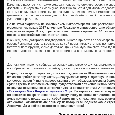
Каменные наконечники также содержат следы «клея», что говорит о спо
древкам. «Присутствие смолы указывает на то, что люди умели создават
которых различные элементы, произведенные из различных материалов,
цельный артефакт, — сказала доктор Марлиз Ломбард. — Это признак п
умственной работы».
Но на этом сюрпризы не закончились. Какое-то время шли раскопки 
мероприятия, пока в 2017-м ученые Льежского университета не обна
возрасте находок. Итак, стрелы использовались примерно 64 тысячи
времена европейских неандертальцев.
В общем, если датировки подтвердятся, многое придется пересмотреть.
европейских неандертальцев, ведь до сей поры никому в голову не при
метательного оружия, кроме дротиков. Да и сами луки поискать там, где 
Вот на 4-м фото показаны копья из Шонингена в Германии, с датировкой
Да, пока что никто не собирается оспаривать такое их функциональное
прообраз ли это типичных «лонгбоу», на которых так и тянет сделать зар
И вряд ли кто даст гарантию, что в последующие за Шонингеном сто
не могла прийти в голову какому-нибудь косматому «Эдисону». И по
консервативная (и ныне на вооружении стоит образцы, которым более 
Лук и стрелы в неизменном виде существовали в течение целых эп
открытии, отодвинувшем историю лука на сотни столетий. А теперь 
«
Последний бой «Ледяного лучника» Эци
«. Ее герой жил «всего» чут
со способом их крепления по большому счету не особо отличались о
лук в принципе представлял собой известную с незапамятных времен
отличалась от английских лонгбоу, из которых в Средневековье стре
Азенкуре. Да и сейчас остается очень популярна!
Древнейшие лучники пл