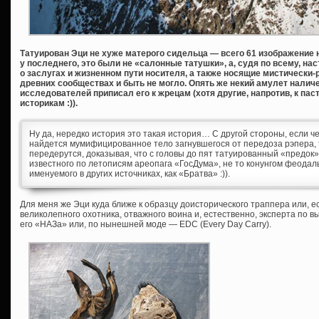
Татуирован Эци не хуже матерого сидельца — всего 61 изображение на
у последнего, это были не «салонные татушки», а, судя по всему, н
о заслугах и жизненном пути носителя, а также носящие мистически-
древних сообществах и быть не могло. Опять же некий амулет налич
исследователей приписал его к жрецам (хотя другие, напротив, к пас
историкам :)).
Ну да, нередко история это такая история… С другой стороны, если ч
найдется мумифицированное тело загнувшегося от передоза рэпера,
передерутся, доказывая, что с головы до пят татуированный «предок
известного по летописям ареопага «ГосДума», не то конунгом феода
именуемого в других источниках, как «Братва» :)).
Для меня же Эци куда ближе к образцу доисторического траппера или, 
великолепного охотника, отважного воина и, естественно, эксперта по 
его «НАЗа» или, по нынешней моде — EDC (Every Day Carry).