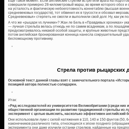
Еще такой момент. Если английские стрелки встретили врага на подгото
совершили примерно 28-километровый марш, во время которого обоз и о
на усталость и фактическую небоеготовность коннетаблю (высшая военн
средневековых государств), тот обвинил их в трусости и обозвал мерза
Средневековья» стерпеть не смогли и выполнили свой долг. Ну, как уж 
А что же «рыцари vs лучники»? Жан ле Бель в «Правдивых хрониках» ук
— лучная стрельба велась отнюдь не по самим всадникам, а по лошадям
предусматривалось никакой особой защиты, и крупные животные предст
потом английская бронированная конница нанесла сокрушительный уда
беспомощному противнику.
Стрела против рыцарских 
Основной текст данной главы взят с замечательного портала «Истори
позицией автора полностью солидарен.
Итак:
«
Ряд исследователей из университетов Великобритании (среди них и
общественной организации по развитию традиционной стрельбы из лу
эксперимент с целью выяснить, насколько эффективен английский б
Они использовали луки с силой натяжения в 110, 140 и 150 фунтов (50, 64
наконечников различного типа, относящихся к эпохе позднего (обращае
эксперимента они даже изучили останки стрелков, найденные на предпо