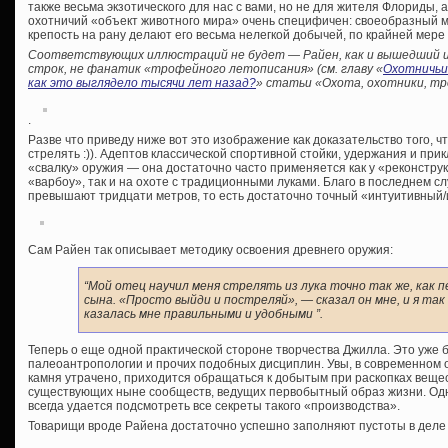
также весьма экзотического для нас с вами, но не для жителя Флориды, а
охотничий «объект животного мира» очень специфичен: своеобразный 
крепость на рану делают его весьма нелегкой добычей, по крайней мер
Соответствующих иллюстраций не будет — Райен, как и вышедший и
строк, не фанатик «трофейного летописания» (см. главу «
Охотничьи
как это выглядело тысячи лет назад?
» статьи «Охота, охотники, тр
.
Разве что приведу ниже вот это изображение как доказательство того, ч
стрелять :)). Адептов классической спортивной стойки, удержания и пр
«свалку» оружия — она достаточно часто применяется как у «реконструк
«варбоу», так и на охоте с традиционными луками. Благо в последнем 
превышают тридцати метров, то есть достаточно точный «интуитивный/
Сам Райен так описывает методику освоения древнего оружия:
“Мой отец научил меня стрелять из лука точно так же, как
сына. «Просто выйди и постреляй», — сказал он мне, и я так
казалась мне правильными и удобными ”.
Теперь о еще одной практической стороне творчества Джилла. Это уже 
палеоантропологии и прочих подобных дисциплин. Увы, в современном 
камня утрачено, приходится обращаться к добытым при раскопках веще
существующих ныне сообществ, ведущих первобытный образ жизни. Одн
всегда удается подсмотреть все секреты такого «производства».
Товарищи вроде Райена достаточно успешно заполняют пустоты в деле 