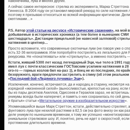
наконечника, лука и многих других.
А сейчас самое интересное: стрелка из эксперимента, Марка Стреттона 
Гиннесса. В 2004 году он установил мировой рекорд по силе натяжения л
поэтому я призываю относиться ко всякой информации критически. Дели
скептиками…»
P.S. Автор
этой статьи на ресурсе «Исторические сражения»
, на мой 
добываемые в исторических хрониках (а тем более в нынешних СМИ )
шестнадцать». Дистанции прицельной (не навесной залповой) стрель
натяжения в центнер…
Просто вспомните, что современные охотничьи луки (не говоря уже о спо
есть 32-36 килограммов. Или попробуйте пострелять из легального для Р
рекурсива. Не «понатягивать» или «стрельнуть», а именно пострелять —
Кстати, живший 5300 лет назад легендарный Эци, чье тело в 1991 го
имел лук с почти классическим ГОСТовским усилием натяжения в 28 кг
ого-го — горных козлов бил на-раз :)), и боец не из последних, по кра
безоружного, враги предпочли застрелить в спину (об этом реальном 
«
Последний бой «Ледяного лучника» Эци
«).
Исключения, конечно, встречаются, да и народец в старину, несмотря на
изрядной «жизненной силой» (выносливостью, крепостью на рану, если п
бы из пары десятков Ахиллов, Одиссеев и Гераклов зараз, не встретишь
уникумы всегда были наперечет, и память о них сохранилась по сей ден
и братья» статьи «
Метательное оружие в изобразительном искусстве
«.
Упоминавшийся выше Марк Стреттон, кстати, действительно стреляет, а
фунтового лука при нехилой растяжке в 82,5 см (на фото внизу он как раз
деле уникум по нынешним временам, к тому же успешно «монетизировал
уникальное стрелковое шоу. И, понятно, речь не идет о скоростной, если
протяжении длительного времени.