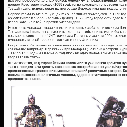
высокопрофессиональных бойцов обрели чуть позже. Впервые на ме
первом Крестовом походе (1099 год), когда командир генуэзской ча
Testadimaglio, использовал их при осаде Иерусалима для подавления
Первое упоминание о генуэзцах как о наёмниках приходится на 1173 год 
арбалетчиков в оборонительных целях). В 1225 году город Асти сдал вн
использования в войне против Алессандрии.
Некоторые монархи в ярости калечили пленных арбалетчиков из-за бол
Так, Фридрих II приказывал увечить пленных, чтобы они не могли больш
послужила сорванная в 1247 году осада Пармы с участием 600 стрелков
имперцев и массой трофеев, включая корону Фридриха.
Генуэзские арбалетчики использовались как на земле (при осадах и поле
сражениях, например, в сражении при Мелории (1284 г.) и у острова Курцо
1337 по 1453 год) без них не обходилось ни одно мало-мальски серьезн
вторая глава статьи.
Шли столетия, над европейскими полями битв уже вовсю гремели пуш
так же продолжали делать свое весьма востребованное дело. Картин
средневековых гравюр, письменных описаний различных авторов. Ка
весьма высокотехнологичные машины, здорово отличающиеся от св
предшественников.