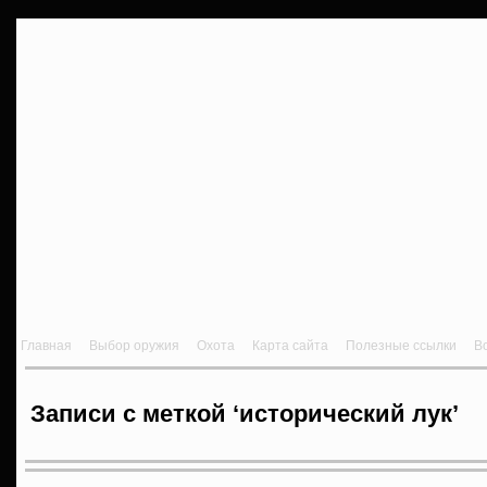
Главная
Выбор оружия
Охота
Карта сайта
Полезные ссылки
В
Записи с меткой ‘исторический лук’