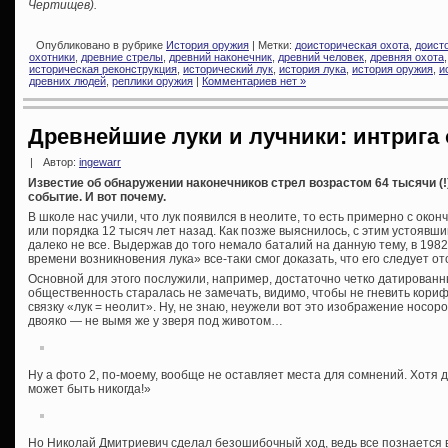
Чертищев).
Опубликовано в рубрике
История оружия
| Метки:
доисторическая охота
,
доист
охотники
,
древние стрелы
,
древний наконечник
,
древний человек
,
древняя охота
историческая реконструкция
,
исторический лук
,
история лука
,
история оружия
,
и
древних людей
,
реплики оружия
|
Комментариев нет »
Древнейшие луки и лучники: интрига 
|
Автор:
ingewarr
Известие об обнаружении наконечников стрел возрастом 64 тысячи (
событие. И вот почему.
В школе нас учили, что лук появился в неолите, то есть примерно с око
или порядка 12 тысяч лет назад. Как позже выяснилось, с этим устоявш
далеко не все. Выдержав до того немало баталий на данную тему, в 1982
времени возникновения лука» все-таки смог доказать, что его следует от
Основной для этого послужили, например, достаточно четко датирован
общественность старалась не замечать, видимо, чтобы не гневить кориф
связку «лук = неолит». Ну, не знаю, неужели вот это изображение носоро
двояко — не вымя же у зверя под животом…
Ну а фото 2, по-моему, вообще не оставляет места для сомнений. Хотя д
может быть никогда!»
Но Николай Дмитриевич сделал безошибочный ход, ведь все познается в