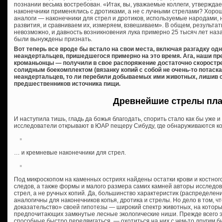
познании весьма востребован. «Итак, вы, уважаемые коллеги, утверждае
наконечники применялись с дротиками, а не с лучными стрелами? Хоро
аналоги — наконечники для стрел и дротиков, используемые народами,
развития, и сравниваем их, измеряем, взвешиваем». В общем, результа
невозможно, и давность возникновения лука примерно 25 тысяч лет наз
были вынуждены признать.
Вот теперь все вроде бы встало на свои места, включая разгадку од
неандертальцев, пришедшегося примерно на это время. Ага, наши пр
кроманьонцы — получили в свое распоряжение достаточно скоростре
солидным боекомплектом (вязанку копий с собой не очень-то потаска
неандертальцев, то ли перебили добываемых ими животных, лишив 
предшественников источника пищи.
Древнейшие стрелы пл
И наступила тишь, гладь да божья благодать, спорить стало как бы уже и 
исследователи открывают в ЮАР пещеру Сибуду, где обнаруживаются 
… и кремневые наконечники для стрел.
Под микроскопом на каменных остриях найдены остатки крови и костног
следов, а также формы и малого размера самих камней авторы исследов
стрел, а не ручных копий. Да, большинство характеристик (распределен
аналогичны для наконечников копья, дротика и стрелы. Но дело в том, 
доказательство» своей гипотезы — широкий спектр животных, на котор
предпочитающих замкнутые лесные экологические ниши. Прежде всего 
способные быстро передвигаться, — охотиться на них с чем-то другим 