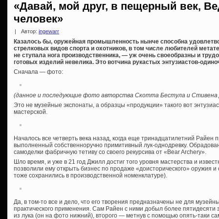
«Давай, мой друг, в пещерный век, 
человек»
|
Автор:
ingewarr
Казалось бы, оружейная промышленность нынче способна удовлетво
стрелковых видов спорта и охотников, в том числе любителей метате
не ступала нога производственника, — уж очень своеобразны и труд
готовых изделий невелика. Это вотчина рукастых энтузиастов-одино
Сначала — фото:
(данное и последующие фото авторства Скотта Бестула и Стивена 
Это не музейные экспонаты, а образцы «продукции» такого вот энтузиаст
мастерской.
Началось все четверть века назад, когда еще тринадцатилетний Райен 
выполненный собственноручно примитивный лук-однодревку. Обрадован
самоделки фабричную тетиву со своего рекурсива от «Bear Archery».
Шло время, и уже в 21 год Джилл достиг того уровня мастерства и известн
позволили ему открыть бизнес по продаже «доисторического» оружия и 
тоже сохранились в производственной номенклатуре).
Да, в том-то все и дело, что его творения предназначены не для музейн
практического применения. Сам Райен с ними добыл более пятидесяти з
из лука (он на фото нижний), второго — метнув с помощью опять-таки с