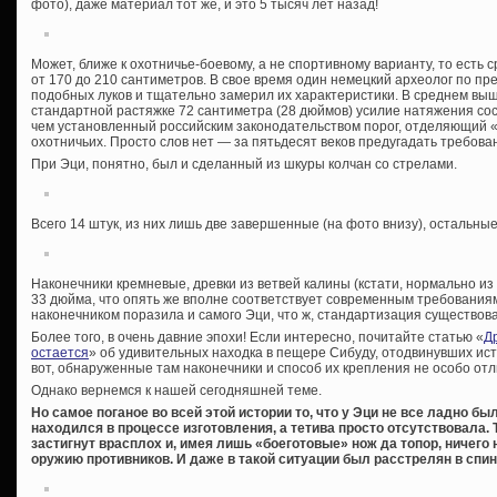
фото), даже материал тот же, и это 5 тысяч лет назад!
Может, ближе к охотничье-боевому, а не спортивному варианту, то есть
от 170 до 210 сантиметров. В свое время один немецкий археолог по п
подобных луков и тщательно замерил их характеристики. В среднем выш
стандартной растяжке 72 сантиметра (28 дюймов) усилие натяжения соста
чем установленный российским законодательством порог, отделяющий 
охотничьих. Просто слов нет — за пятьдесят веков предугадать требован
При Эци, понятно, был и сделанный из шкуры колчан со стрелами.
Всего 14 штук, из них лишь две завершенные (на фото внизу), остальные 
Наконечники кремневые, древки из ветвей калины (кстати, нормально из
33 дюйма, что опять же вполне соответствует современным требованиям.
наконечником поразила и самого Эци, что ж, стандартизация существова
Более того, в очень давние эпохи! Если интересно, почитайте статью «
Д
остается
» об удивительных находка в пещере Сибуду, отодвинувших исто
вот, обнаруженные там наконечники и способ их крепления не особо о
Однако вернемся к нашей сегодняшней теме.
Но самое поганое во всей этой истории то, что у Эци не все ладно бы
находился в процессе изготовления, а тетива просто отсутствовала.
застигнут врасплох и, имея лишь «боеготовые» нож да топор, ничего
оружию противников. И даже в такой ситуации был расстрелян в спи