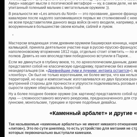
Амур» наводит мысли о поэтической метафоре — ну, в самом деле, не мч
упитанный голенький мальчик с метательным оружием :)).
В реальности же «Les amours du Nord» — это прозвание, данное францу
кавалерии после надолго запомнившихся первых же столкновений с нею 
не всем представителям данного вида войск (в него входили, например, 
вооруженным в большинстве своем копьём, саблей и луком.
Мастерски владеющая этим древним оружием башкирская конница, наря
калмыцкой, приняла деятельное участие еще в русско-прусско-французск
наполеоновскому вторжению 1812 года, отдельно стоит отметить — по 
полков. Девять из них впоследствии победоносно вступили в Париж…
Если же двинуться в глубину веков, то, по археологическим данным, даж
представлял собой не классическую однодревку, практически без изме
неандертальцев (см. «
Древнейшие луки и лучники: интрига остается
«), 
«лонгбоу». Он был не только коротеньким, не более метра, что как нел
территорий, но еще и композитным: изготавливался из двух брусков раз
внутренней стороны для прочности и упругости подклеивались роговые 
сырости оружие обертывалось берестой.
Ну а более позднее боевое оружие (см. картинку) представляло собой од
лука — сложносоставного могучего рекурсива, предназначенного для стре
гуннские, монгольские, турецкие и прочие подобные девайсы.
«Каменный арбалет» и другие 
Так называемые «каменные арбалеты» не имеют никакого отношения к
«литов»). Это по сути шнеппер, то есть устройство для метания не с
которых первоначально выступали камешки.