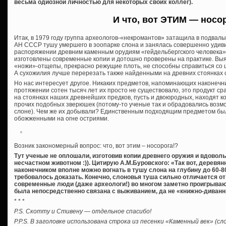
весьма одиозной личностью для некоторых своих коллег).
И что, вот ЭТИМ — носо
Итак, в 1979 году группа археологов-«некромантов» затащила в подвалы
АН СССР тушу умершего в зоопарке слона и занялась совершенно удив
распоряжении древним каменным орудиям «гейдельбергского человека»
изготовлены современные копии и дотошно проверены на практике. Вы
«ножи»-отщепы, прекрасно режущие плоть, не способны справиться со 
А сухожилия лучше перерезать также найденными на древних стоянках
Но нас интересует другое. Никаких предметов, напоминающих наконечни
протяжении сотен тысяч лет их просто не существовало, это продукт с
на стоянках наших древнейших предков, пусть и двоюродных, находят кост
прочих подобных зверюшек (потому-то ученые так и обрадовались возм
слоне). Чем же их добывали? Единственным подходящим предметом был
обожженными на огне остриями.
Возник закономерный вопрос: что, вот этим – носорога!?
Тут ученые не оплошали, изготовив копии древнего оружия и вдовол
несчастном животном :)). Цитирую А.М.Буровского: «Так вот, деревя
наконечником вполне можно вогнать в тушу слона на глубину до 60-8
требовалось доказать. Конечно, слоновья туша сильно отличается от 
современные люди (даже археологи!) во многом заметно проигрываю
была непосредственно связана с выживанием, да не «книжно-диванн
* * *
P.S. Скотту и Стивену — отдельное спасибо!
P.P.S. В заголовке использована строка из песенки «Каменный век» (с