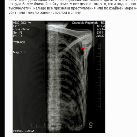
на куда более близкой сайту теме. А все дело в том, что, хотя подлинн
тысячелетий, налицо все признаки преступления или по крайней мере н
убит (или тяжело ранен) стрелой в спину.