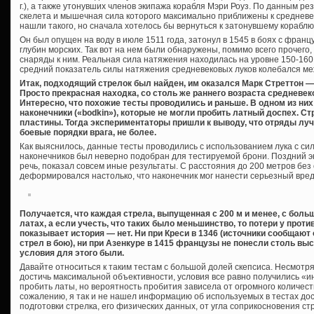
г.), а также утонувших членов экипажа корабля Мэри Роуз. По данным р
скелета и мышечная сила которого максимально приближены к средневек
нашли такого, но сначала хотелось бы вернуться к затонувшему кораблю
Он был опущен на воду в июле 1511 года, затонул в 1545 в боях с франц
глубин морских. Так вот на нем были обнаружены, помимо всего прочего,
снаряды к ним. Реальная сила натяжения находилась на уровне 150-160 ф
средний показатель силы натяжения средневековых луков колебался ме
Итак, подходящий стрелок был найден, им оказался Марк Стреттон — 
Просто прекрасная находка, со столь же раннего возраста средневек
Интересно, что похожие тесты проводились и раньше. В одном из н
наконечники («bodkin»), которые не могли пробить латный доспех. С
пластины. Тогда экспериментаторы пришли к выводу, что отряды лу
боевые порядки врага, не более.
Как выяснилось, данные тесты проводились с использованием лука с сил
наконечников был неверно подобран для тестируемой брони. Поздний э
речь, показал совсем иные результаты. С расстояния до 200 метров бе
деформировался настолько, что наконечник мог нанести серьезный вред 
Получается, что каждая стрела, выпущенная с 200 м и менее, с бол
латах, а если учесть, что таких было меньшинство, то потери у про
показывает история — нет. Ни при Креси в 1346 (источники сообща
стрел в бою), ни при Азенкуре в 1415 французы не понесли столь выс
условия для этого были.
Давайте относиться к таким тестам с большой долей скепсиса. Несмотр
достичь максимальной объективности, условия все равно получились «и
пробить латы, но вероятность пробития зависела от огромного количеств
сожалению, я так и не нашел информацию об используемых в тестах досп
подготовки стрелка, его физических данных, от угла соприкосновения ст