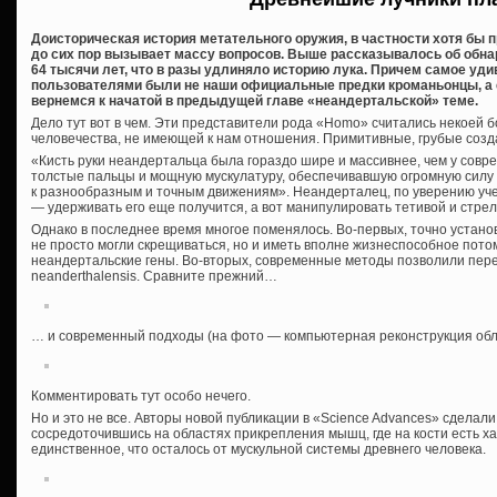
Доисторическая история метательного оружия, в частности хотя бы 
до сих пор вызывает массу вопросов. Выше рассказывалось об обна
64 тысячи лет, что в разы удлиняло историю лука. Причем самое уди
пользователями были не наши официальные предки кроманьонцы, а
вернемся к начатой в предыдущей главе «неандертальской» теме.
Дело тут вот в чем. Эти представители рода «Homo» считались некоей б
человечества, не имеющей к нам отношения. Примитивные, грубые созда
«Кисть руки неандертальца была гораздо шире и массивнее, чем у совр
толстые пальцы и мощную мускулатуру, обеспечивавшую огромную силу 
к разнообразным и точным движениям». Неандерталец, по уверению учены
— удерживать его еще получится, а вот манипулировать тетивой и стре
Однако в последнее время многое поменялось. Во-первых, точно устан
не просто могли скрещиваться, но и иметь вполне жизнеспособное пото
неандертальские гены. Во-вторых, современные методы позволили пер
neanderthalensis. Сравните прежний…
… и современный подходы (на фото — компьютерная реконструкция обл
Комментировать тут особо нечего.
Но и это не все. Авторы новой публикации в «Science Advances» сделал
сосредоточившись на областях прикрепления мышц, где на кости есть 
единственное, что осталось от мускульной системы древнего человека.