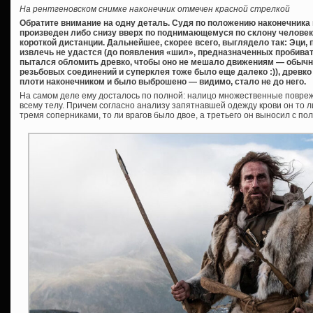
На рентгеновском снимке наконечник отмечен красной стрелкой
Обратите внимание на одну деталь. Судя по положению наконечника
произведен либо снизу вверх по поднимающемуся по склону человеку
короткой дистанции. Дальнейшее, скорее всего, выглядело так: Эци,
извлечь не удастся (до появления «шил», предназначенных пробиват
пытался обломить древко, чтобы оно не мешало движениям — обычная
резьбовых соединений и суперклея тоже было еще далеко :)), древк
плоти наконечником и было выброшено — видимо, стало не до него.
На самом деле ему досталось по полной: налицо множественные повре
всему телу. Причем согласно анализу запятнавшей одежду крови он то л
тремя соперниками, то ли врагов было двое, а третьего он выносил с пол