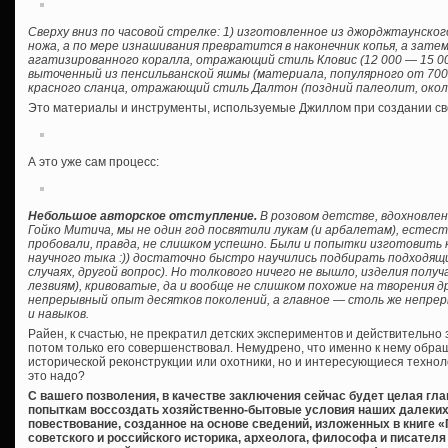
Сверху вниз по часовой стрелке: 1) изготовленное из джорджтаунско
ножа, а по мере изнашивания превратится в наконечник копья, а затем
агатизированного коралла, отражающий стиль Кловис (12 000 — 15 000
выточенный из пенсильванской яшмы (материала, популярного от 7000 
красного сланца, отражающий стиль Далтон (поздний палеолит, около
Это материалы и инструменты, используемые Джиллом при создании св
А это уже сам процесс:
Небольшое авторское отступление.
В розовом детстве, вдохновлен
Гойко Митича, мы не один год посвятили лукам (и арбалетам), естес
пробовали, правда, не слишком успешно. Были и попытки изготовить
научного тыка :)) достаточно быстро научились подбирать подходящи
случаях, другой вопрос). Но толкового ничего не вышло, изделия получ
лезвиям), кривоватые, да и вообще не слишком похожие на творения д
непрерывный опыт десятков поколений, а главное — столь же непре
и навыков.
Райен, к счастью, не прекратил детских экспериментов и действительно з
потом только его совершенствовал. Немудрено, что именно к нему обр
исторической реконструкции или охотники, но и интересующиеся технол
это надо?
С вашего позволения, в качестве заключения сейчас будет целая глав
попыткам воссоздать хозяйственно-бытовые условия наших далеких 
повествование, созданное на основе сведений, изложенных в книге 
советского и российского историка, археолога, философа и писателя