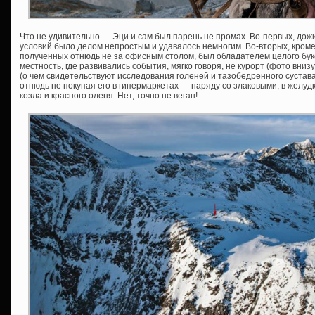
Что не удивительно — Эци и сам был парень не промах. Во-первых, дожил
условий было делом непростым и удавалось немногим. Во-вторых, кром
полученных отнюдь не за офисным столом, был обладателем целого буке
местность, где развивались события, мягко говоря, не курорт (фото вни
(о чем свидетельствуют исследования голеней и тазобедренного сустава
отнюдь не покупая его в гипермаркетах — наряду со злаковыми, в желуд
козла и красного оленя. Нет, точно не веган!