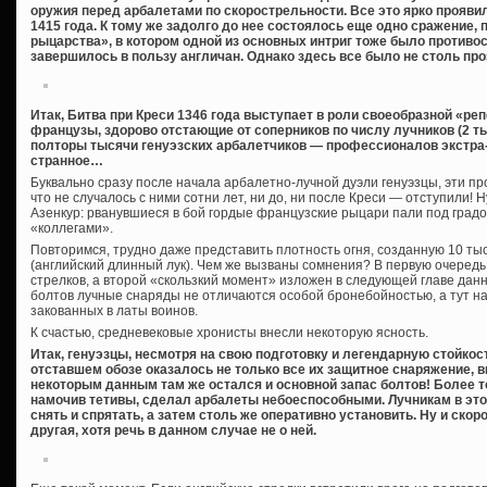
оружия перед арбалетами по скорострельности. Все это ярко прояви
1415 года. К тому же задолго до нее состоялось еще одно сражение,
рыцарства», в котором одной из основных интриг тоже было противос
завершилось в пользу англичан. Однако здесь все было не столь пр
Итак, Битва при Креси 1346 года выступает в роли своеобразной «ре
французы, здорово отстающие от соперников по числу лучников (2 ты
полторы тысячи генуэзских арбалетчиков — профессионалов экстра
странное…
Буквально сразу после начала арбалетно-лучной дуэли генуэзцы, эти п
что не случалось с ними сотни лет, ни до, ни после Креси — отступили
Азенкур: рванувшиеся в бой гордые французские рыцари пали под градо
«коллегами».
Повторимся, трудно даже представить плотность огня, созданную 10 ты
(английский длинный лук). Чем же вызваны сомнения? В первую очередь
стрелков, а второй «скользкий момент» изложен в следующей главе дан
болтов лучные снаряды не отличаются особой бронебойностью, а тут н
закованных в латы воинов.
К счастью, средневековые хронисты внесли некоторую ясность.
Итак, генуэзцы, несмотря на свою подготовку и легендарную стойкос
отставшем обозе оказалось не только все их защитное снаряжение, в
некоторым данным там же остался и основной запас болтов! Более 
намочив тетивы, сделал арбалеты небоеспособными. Лучникам в эт
снять и спрятать, а затем столь же оперативно установить. Ну и ско
другая, хотя речь в данном случае не о ней.