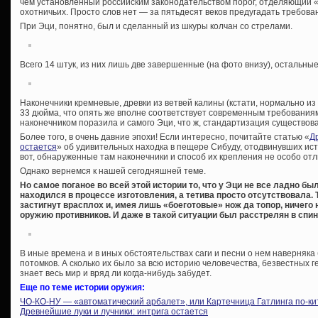
чем установленный российским законодательством порог, отделяющий 
охотничьих. Просто слов нет — за пятьдесят веков предугадать требован
При Эци, понятно, был и сделанный из шкуры колчан со стрелами.
Всего 14 штук, из них лишь две завершенные (на фото внизу), остальные 
Наконечники кремневые, древки из ветвей калины (кстати, нормально из
33 дюйма, что опять же вполне соответствует современным требованиям.
наконечником поразила и самого Эци, что ж, стандартизация существова
Более того, в очень давние эпохи! Если интересно, почитайте статью «
Д
остается
» об удивительных находка в пещере Сибуду, отодвинувших исто
вот, обнаруженные там наконечники и способ их крепления не особо о
Однако вернемся к нашей сегодняшней теме.
Но самое поганое во всей этой истории то, что у Эци не все ладно бы
находился в процессе изготовления, а тетива просто отсутствовала.
застигнут врасплох и, имея лишь «боеготовые» нож да топор, ничего
оружию противников. И даже в такой ситуации был расстрелян в спи
В иные времена и в иных обстоятельствах саги и песни о нем наверняка 
потомков. А сколько их было за всю историю человечества, безвестных г
знает весь мир и вряд ли когда-нибудь забудет.
Еще по теме истории оружия:
ЧО-КО-НУ — «автоматический арбалет», или Картечница Гатлинга по-ки
Древнейшие луки и лучники: интрига остается