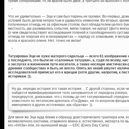
тремя соперниками, то ли врагов было двое, а третьего он выносил с пол
Что не удивительно — Эци и сам был парень не промах. Во-первых, дожил
условий было делом непростым и удавалось немногим. Во-вторых, кром
полученных отнюдь не за офисным столом, был обладателем целого буке
местность, где развивались события, мягко говоря, не курорт (фото вни
(о чем свидетельствуют исследования голеней и тазобедренного сустава
отнюдь не покупая его в гипермаркетах — наряду со злаковыми, в желуд
козла и красного оленя. Нет, точно не веган!
Татуирован Эци не хуже матерого сидельца — всего 61 изображение на
у последнего, это были не «салонные татушки», а, судя по всему, н
о заслугах и жизненном пути носителя, а также носящие мистически-
древних сообществах и быть не могло. Опять же некий амулет налич
исследователей приписал его к жрецам (хотя другие, напротив, к пас
историкам :)).
Ну да, нередко история это такая история… С другой стороны, если ч
найдется мумифицированное тело загнувшегося от передоза рэпера,
передерутся, доказывая, что с головы до пят татуированный «предок
известного по летописям ареопага «ГосДума», не то конунгом феода
именуемого в других источниках, как «Братва» :)).
Для меня же Эци куда ближе к образцу доисторического траппера или, 
великолепного охотника, отважного воина и, естественно, эксперта по 
его «НАЗа» или, по нынешней моде — EDC (Every Day Carry).