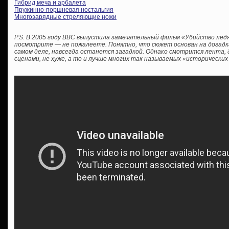
Гибрид меча и арбалета
Пружинно-поршневая ностальгия
Многозарядные стреляющие ножи
P.S. В 2005 году BBC выпустила замечательный фильм «Убийство ледян
посмотрите — не пожалеете. Понятно, что сюжет основан на догадках
самом деле, навсегда останется загадкой. Однако смотрится лента,
сценами, не хуже, а то и лучше многих так называемых «исторических