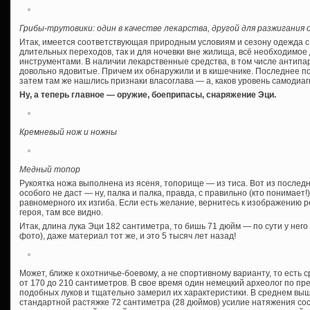
Грибы-трутовики: один в качестве лекарства, другой для разжигания 
Итак, имеется соответствующая природным условиям и сезону одежда с
длительных переходов, так и для ночевки вне жилища, всё необходимое 
инструментами. В наличии лекарственные средства, в том числе антипа
довольно ядовитые. Причем их обнаружили и в кишечнике. Последнее п
затем там же нашлись признаки власоглава — а, каков уровень самодиа
Ну, а теперь главное — оружие, боеприпасы, снаряжение Эци.
Кремневый нож и ножны
Медный топор
Рукоятка ножа выполнена из ясеня, топорище — из тиса. Вот из последн
особого не даст — ну, палка и палка, правда, с правильно (кто понимае
равномерного их изгиба. Если есть желание, вернитесь к изображению 
героя, там все видно.
Итак, длина лука Эци 182 сантиметра, то бишь 71 дюйм — по сути у него
фото), даже материал тот же, и это 5 тысяч лет назад!
Может, ближе к охотничье-боевому, а не спортивному варианту, то есть
от 170 до 210 сантиметров. В свое время один немецкий археолог по п
подобных луков и тщательно замерил их характеристики. В среднем выш
стандартной растяжке 72 сантиметра (28 дюймов) усилие натяжения соста