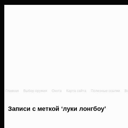
Главная
Выбор оружия
Охота
Карта сайта
Полезные ссылки
В
Записи с меткой ‘луки лонгбоу’