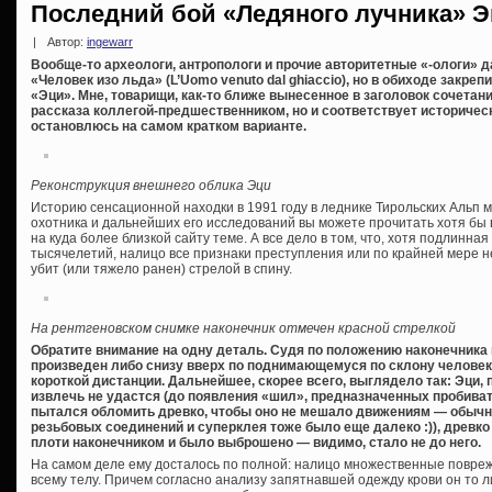
Последний бой «Ледяного лучника» 
|
Автор:
ingewarr
Вообще-то археологи, антропологи и прочие авторитетные «-ологи» 
«Человек изо льда» (L’Uomo venuto dal ghiaccio), но в обиходе закр
«Эци». Мне, товарищи, как-то ближе вынесенное в заголовок сочетани
рассказа коллегой-предшественником, но и соответствует историчес
остановлюсь на самом кратком варианте.
Реконструкция внешнего облика Эци
Историю сенсационной находки в 1991 году в леднике Тирольских Альп
охотника и дальнейших его исследований вы можете прочитать хотя бы 
на куда более близкой сайту теме. А все дело в том, что, хотя подлинн
тысячелетий, налицо все признаки преступления или по крайней мере н
убит (или тяжело ранен) стрелой в спину.
На рентгеновском снимке наконечник отмечен красной стрелкой
Обратите внимание на одну деталь. Судя по положению наконечника
произведен либо снизу вверх по поднимающемуся по склону человеку
короткой дистанции. Дальнейшее, скорее всего, выглядело так: Эци,
извлечь не удастся (до появления «шил», предназначенных пробиват
пытался обломить древко, чтобы оно не мешало движениям — обычная
резьбовых соединений и суперклея тоже было еще далеко :)), древк
плоти наконечником и было выброшено — видимо, стало не до него.
На самом деле ему досталось по полной: налицо множественные повре
всему телу. Причем согласно анализу запятнавшей одежду крови он то л