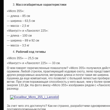
Массогабаритные характеристики
«Micro 355»:
— длина – 85 см
— ширина – 63,5 см
— масса – 2,5 кг
«Мангуст» и «Ланселот 225»:
— длина – 100 см
— ширина – 89 и 92 см
— масса – 3,5 кг
Рабочий ход тетивы
«Micro 355» — 25,5 см
«Мангуст» и «Ланселот 225» — 33 см.
О чем говорят перечисленные показатели? «Micro 355» получился дей
оружием. Любой стрелок, практикующий ходовую охоту, легко представит
других рекурсивных аналогов, метровая длина и почти такая же ширина
пушинка да еще компактная, что позволит с большей легкостью пробират
ветки. При этом поражающая способность у него выше, чем у более громо
энергия 133 Дж. На фото внизу «Micro 355» изображен рядом с «Лансел
разницу.
За счет чего это достигнуто? Как ни странно, разработчики одновремен
противоположенным путям.