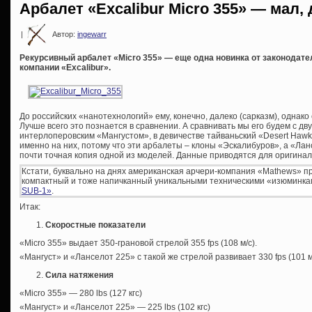
Арбалет «Excalibur Micro 355» — мал, 
|
Автор:
ingewarr
Рекурсивный арбалет «Micro 355» — еще одна новинка от законодат
компании «Excalibur».
До российских «нанотехнологий» ему, конечно, далеко (сарказм), однако
Лучше всего это познается в сравнении. А сравнивать мы его будем с д
интерлоперовским «Мангустом», в девичестве тайваньский «Desert Hawk
именно на них, потому что эти арбалеты – клоны «Эскалибуров», а «Лан
почти точная копия одной из моделей. Данные приводятся для оригинал
Кстати, буквально на днях американская арчери-компания «Mathews» 
компактный и тоже напичканный уникальными техническими «изюминк
SUB-1»
.
Итак:
Скоростные показатели
«Micro 355» выдает 350-грановой стрелой 355 fps (108 м/с).
«Мангуст» и «Ланселот 225» с такой же стрелой развивает 330 fps (101 м
Сила натяжения
«Micro 355» — 280 lbs (127 кгс)
«Мангуст» и «Ланселот 225» — 225 lbs (102 кгс)