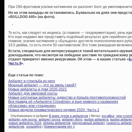
При 290-фунтовом усилии натяжения он разгонят болт до умопомрачите
Но на этом канадцы не остановились. Буквально на днях они предс
«BULLDOG 440» (на фото).
То есть, как следует из индекса, (а главное — техдокументации), речь иде
Кто еще недавно мог представить подобный результат для серийного ре
главное: усилие натяжения у «Бульдога» достигло психологического руб
19,5 дюйма, то есть почти 50 сантиметров! Это тоже рекордная величина
Кстати, специально для интересующихся темой метательного оружия
докладываем, что несмотря на победное шествие по гражданскому 
отдают приоритет именно рекурсивам. Об этом — в наших статьях «
Б
Часть II
«.
Еще статьи по теме:
Арбалет и стрельба из него
Мощный арбалет — что за зверь такой?
Новые арбалеты и луки 2020-2021
Арбалет для зверовой охоты
Новые охотничьи арбалеты: единство и борьба противоположностей
Вся правда об «Арбалете Crossbow» и еще немного о названиях
«Классика» или «традиция»
Новые модели пневматического оружия 2020. Часть 2
Опубликовано в рубрике
В мире луков и арбалетов
| Метки:
excalibur
,
new cross
арбалет для охоты
,
арбалет охота
,
арбалет фото
,
выбор арбалета
,
выбор арбале
новые арбалеты 2016
,
обзоры арбалетов
,
рекурсивный арбалет
,
скорость арбале
арбалетов
,
эскалибур
|
Комментариев нет »