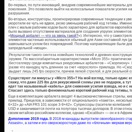
Во-первых, по пути инноваций, внедрив современнейшие материалы для 
поколения. Это позволило выйти на колоссальные показатели усилия на
разрушения.
Во-вторых, конструкторы, проигнорировав современные тенденции к у
укоротили ее чуть не вдвое, резко уменьшив рабочий ход тетивы. Имен
плеч с малым рабочим ходом было характерно для арбалетов европейско
было вызвано отсутствием материалов для создания упругих элементов
«
Мощный арбалет — что за зверь такой?
»). Интересно, что у самострел
элементов частенько использовался обычный для Азии составной лук (дер
завязываться узлом без повреждений. Поэтому направляющие были дов
запредельной «мощи».
Результатом такого синтеза новейших технологий и древних конструкци
оружие. По массогабаритным характеристикам «Micro 355» практически
бестселлеру среди компактных рекурсивных арбалетов – «Скорпиону». В
разве что канадец чуть длиннее за счет «взрослого» приклада. Но «Ск
выдает лишь 245 fps скорости, причем легкой стрелой, и для реальной 
Существуют ли минусы у «Micro 355»? На мой взгляд, только один: е
скажу, что даже 225 lbs для рекурсивной схемы уже не подарок, а тут
идет так называемый «кабель» для снижения усилия взвода, но и с 
Спасает здесь только феноменально короткий рабочий ход тетивы, тя
Еще в комплектацию арбалета входят 4 высококачественные стрелы, кив
приклад. Прицелов, в зависимости от опционального «пакета», несколько
6×32» до «AIA FRS 101 scope 3-9×42». Супрессоры (гасители колебаний т
USD и заканчивается почти на полутора тысячах долларов. В этом отно
своим китайско-российским коллегам, однако «Excalibur» — он и в Африке
Дополнение 2019 года.
В 2018-м канадцы выпустили своеобразного стар
Assasin», а затем и его сверхскоростную даже по «блочным» меркам вер