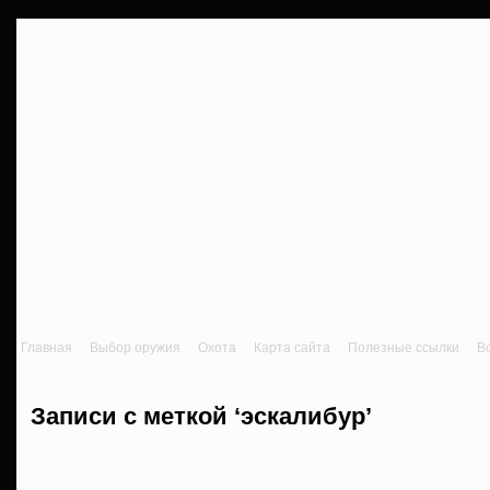
Главная
Выбор оружия
Охота
Карта сайта
Полезные ссылки
В
Записи с меткой ‘эскалибур’