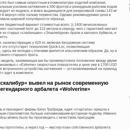
олго был самым скоростным в номенклатуре изделий компании,
льным усилием натяжения в 300 фунтов и рекордным рабочим ходом
ледует из индекса, и вовсе выдающиеся для рекурсивной схемы 143 м/
0-й вернул себе пальму первенства. Однако рекомендуемая цена в
вовала широкой популярности образца.
ее бюджетный вариант стоимостью всего :)) 1400 вечнозеленых.
няет охотничий болт до 122 метров в секунду, чего с гарантией хватает
 из старых «слабеньких» «Эскалибуров» брали и капского буйвола, и
есть.
и, наличествующие у 420-го, включая бесшумную систему
е что отсутствует технология Quick-Loc, позволяющая
 здесь же колодка с плечами крепится классическим образом. Да, ну и
своего старшего брата.
на модель, занимающая как бы промежуточное положение между двумя
инаковых с «Extreme» скоростных показателях и цене уже в 1700 USD
ен встроенного устройства натяжения — устанавливаемый на приклад
» идет в комплекте.
кскалибур» вывел на рынок современную
легендарного арбалета «Wolverine»
ль и президент фирмы Билл Трубридж, идея «стартапа» пришла к
чным стрелометом, больше напоминавшим кустарную поделку. Именно
вайсы можно было бы производить с качеством, присущим
даны прототипы, а через год — мастер-план собственного арбалета