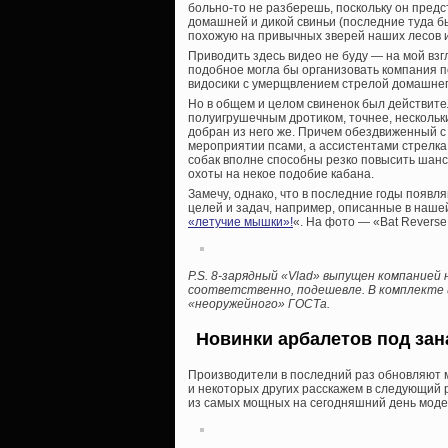
больно-то не разберешь, поскольку он пред
домашней и дикой свиньи (последние туда бы
похожую на привычных зверей наших лесов и
Приводить здесь видео не буду — на мой взг
подобное могла бы организовать компания п
видосики с умерщвлением стрелой домашнего
Но в общем и целом свиненок был действите
полуигрушечным дротиком, точнее, нескольк
добран из него же. Причем обездвиженный с
мероприятии псами, а ассистентами стрелка
собак вполне способны резко повысить шан
охоты на некое подобие кабана.
Замечу, однако, что в последние годы появ
целей и задач, например, описанные в нашей
«летучие мышки»!
«. На фото — «Bat Reverse
P.S. 8-зарядный «Vlad» выпущен компанией 
соответственно, подешевле. В комплекте и
«неоружейного» ГОСТа.
Новинки арбалетов под зана
Производители в последний раз обновляют мо
и некоторых других расскажем в следующий р
из самых мощных на сегодняшний день моде