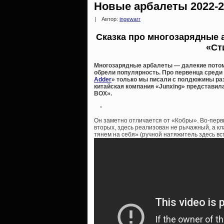
Новые арбалеты 2022-2
|
Автор:
ingewarr
Сказка про многозарядные а
«Ст
Многозарядные арбалеты — далекие пото
обрели популярность. Про первенца среди
Adder
» только мы писали с полдюжины раз в
китайская компания «Junxing» представи
BOX».
Он заметно отличается от «Кобры». Во-перв
вторых, здесь реализован не рычажный, а кл
тянем на себя» (ручной натяжитель здесь вс