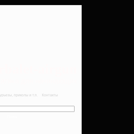
rbalet-airgun
вматика для начинающих
рьезы, приколы и т.п.
Контакты