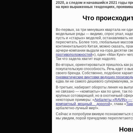
2020, а следом и начавшийся 2021 годы пр
на ярко выраженных тенденциях, проявивш
Что происходи
Во-первых, за три минувших квартала ни оди
модельные ряды — видимо, спрос упал, надо
пусть и «старых» моделей, останавливать не
пересчитать. Более того, глобальные массо
континентального Китая, можно сказать, пра
арчери-компании выдали на-гора десятки св
противоположностей
«), один «Ман Кунг» чего
Так что задела хватит еще надолго.
Во-вторых, ориентироваться пришлось как р
покупательскую способность. Речь идет о вы
своего бренда. Собственно, подобное характ
пневматические винтовки ведущих производ
едва ли не самого дешевого супермагнума, 
В-третьих, набирает обороты линия на выпу
не связано — «компакты» как по цене, так п
крупных сотоварищей, но в охотничьей сфер
некоторые примеры: «
Арбалеты «RAVIN» — у
компактный, мощный… дорогой
«, глава «
Так
арбалетно-лучный мир!».
Сейчас и попробуем вживую познакомиться 
мы увидим, порой причудливо переплетаютс
Нов