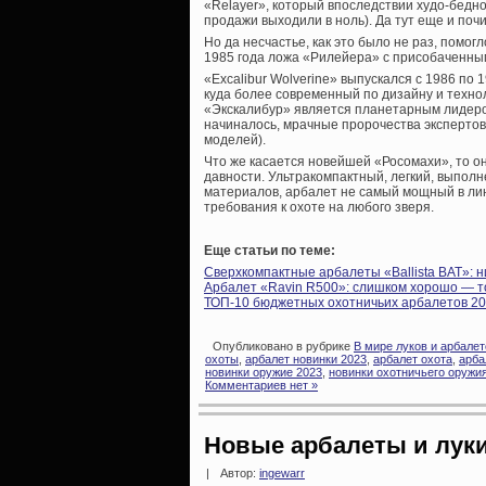
«Relayer», который впоследствии худо-бедно
продажи выходили в ноль). Да тут еще и поч
Но да несчастье, как это было не раз, помо
1985 года ложа «Рилейера» с присобаченным
«Excalibur Wolverine» выпускался с 1986 по
куда более современный по дизайну и технол
«Экскалибур» является планетарным лидером
начиналось, мрачные пророчества экспертов 
моделей).
Что же касается новейшей «Росомахи», то о
давности. Ультракомпактный, легкий, выпол
материалов, арбалет не самый мощный в лине
требования к охоте на любого зверя.
Еще статьи по теме:
Сверхкомпактные арбалеты «Ballista BAT»: н
Арбалет «Ravin R500»: слишком хорошо — т
ТОП-10 бюджетных охотничьих арбалетов 20
Опубликовано в рубрике
В мире луков и арбалет
охоты
,
арбалет новинки 2023
,
арбалет охота
,
арба
новинки оружие 2023
,
новинки охотничьего оружи
Комментариев нет »
Новые арбалеты и луки
|
Автор:
ingewarr