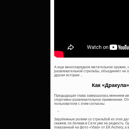
А еще многозарядное метательное оружие, н
развлекательной стрельбы, объединяет не о
другая история…
Как «Дракула
Предыдущая глава завершалась мнением авт
спортивно-развлекательное применение. Отка
пользователи с этим согласны.
Зарубежные ролики со стрельбой из этих дал
скажем, по белкам в Сети уже не редкость. 
показанный на фото «Vlad» от EK Archery, а