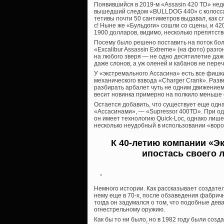
Появившийся в 2019-м «Assasin 420 TD» нед
вышедший следом «BULLDOG 440» с колосса
тетивы почти 50 сантиметров выдавал, как с
с! Ныне же «Бульдоги» сошли со сцены, и 42
1900 долларов, видимо, несколько препятст
Посему было решено поставить на поток бол
«Excalibur Assassin Extreme» (на фото) разго
на любого зверя — не одно десятилетие даже
даже слонов, а уж оленей и кабанов не переч
У «экстремального Ассасина» есть все фишк
механического взвода «Charger Crank». Разв
разбирать арбалет чуть не одним движением,
весит новинка примерно на полкило меньше 
Остается добавить, что существует еще од
«Ассасинами», — «Supressor 400TD». При од
он имеет технологию Quick-Loc, однако лиш
несколько неудобный в использовании «ворот
К 40-летию компании «Э
ипостась своего 
Немного истории. Как рассказывает создате
нему еще в 70-х, после обзаведения фабри
тогда он задумался о том, что подобные де
огнестрельному оружию.
Как бы то ни было, но в 1982 году были соз