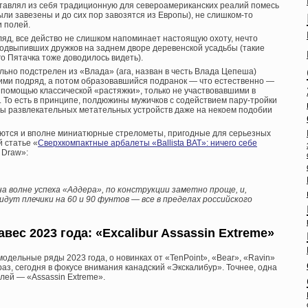
ставлял из себя традиционную для североамериканских реалий помесь
ли завезены и до сих пор завозятся из Европы), не слишком-то
 полей.
ляд, все действо не слишком напоминает настоящую охоту, нечто
одвыпивших дружков на заднем дворе деревенской усадьбы (такие
 Пятачка тоже доводилось видеть).
льно подстрелен из «Влада» (ага, назван в честь Влада Цепеша)
ими подряд, а потом образовавшийся подранок — что естественно —
 помощью классической «растяжки», только не участвовавшими в
. То есть в принципе, полдюжины мужичков с содействием пару-тройки
сы развлекательных метательных устройств даже на некоем подобии
ляются и вполне миниатюрные стрелометы, пригодные для серьезных
 статье «
Сверхкомпактные арбалеты «Ballista BAT»: ничего себе
 Draw»:
на волне успеха «Аддера», по конструкции заметно проще, и,
дут плечики на 60 и 90 фунтов — все в пределах российского
вес 2023 года: «Excalibur Assassin Extreme»
дельные ряды 2023 года, о новинках от «TenPoint», «Bear», «Ravin»
аз, сегодня в фокусе внимания канадский «Экскалибур». Точнее, одна
лей — «Assassin Extreme».