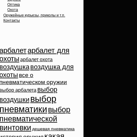
Оптика
Охота
Оружейные курьезы, приколы и т.п.
Контакты
Облако тэгов
арбалет
арбалет для
охоты
арбалет охота
воздушка
воздушка для
охоты
все о
пневматическом оружии
выбор
выбор арбалета
выбор
воздушки
пневматики
выбор
пневматической
винтовки
дешевая пневматика
какая
история оружия