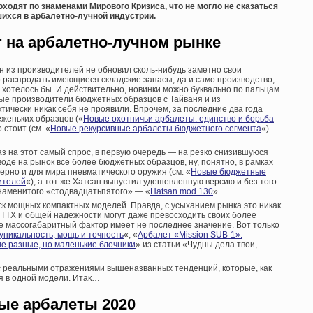
оходят по знаменами Мирового Кризиса, что не могло не сказаться
ихся в арбалетно-лучной индустрии.
т на арбалетно-лучном рынке
н из производителей не обновил сколь-нибудь заметно свои
 распродать имеющиеся складские запасы, да и само производство,
 хотелось бы. И действительно, новинки можно буквально по пальцам
вые производители бюджетных образцов с Тайваня и из
ктически никак себя не проявили. Впрочем, за последние два года
еженьких образцов («
Новые охотничьи арбалеты: единство и борьба
 стоит (см. «
Новые рекурсивные арбалеты бюджетного сегмента
«).
аз на этот самый спрос, в первую очередь — на резко снизившуюся
воде на рынок все более бюджетных образцов, ну, понятно, в рамках
ерно и для мира пневматического оружия (см. «
Новые бюджетные
ителей
«), а тот же Хатсан выпустил удешевленную версию и без того
знаменитого «стодвадцатьпятого» — «
Hatsan mod 130
» .
ск мощных компактных моделей. Правда, с усыханием рынка это никак
о ТТХ и общей надежности могут даже превосходить своих более
е массогабаритный фактор имеет не последнее значение. Вот только
никальность, мощь и точность
«, «
Арбалет «Mission SUB-1»:
ие разные, но маленькие блочники
» из статьи «Чудны дела твои,
с реальными отражениями вышеназванных тенденций, которые, как
я в одной модели. Итак…
ые арбалеты 2020