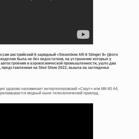
ссии австрийский 6-зарядный «Steambow AR-6 Stinger II» (фото
 изделия была не без недостатков, на устранение которых у
з автостроения и аэрокосмической промышленности, ушло два
 , представленная на Shot Show 2022, вышла на загляденье
нцип здорово напоминает интерлоперовский «Скаут» или МК-80 А4,
переламывается модный ныне телескопический приклад.