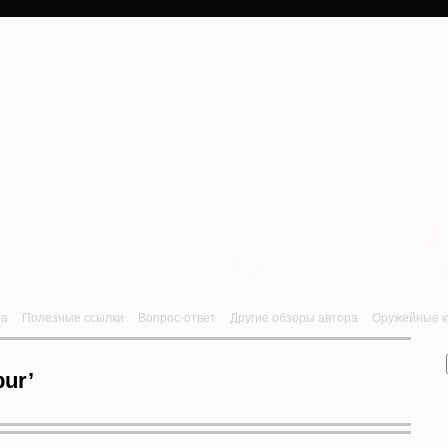
a
Лук, арбалет, пне
та
Полезные ссылки
Вопрос-ответ
Другие обзоры автора
Оружейные ку
bur’