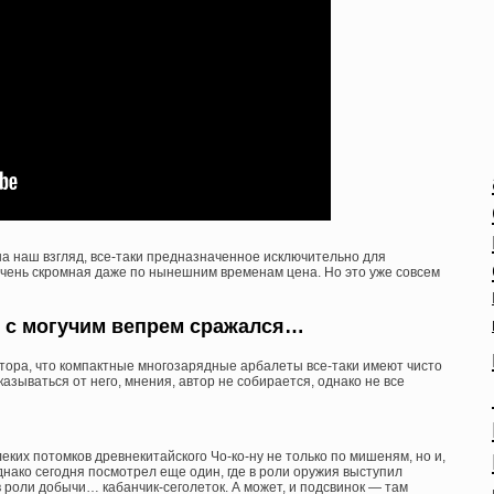
а наш взгляд, все-таки предназначенное исключительно для
чень скромная даже по нынешним временам цена. Но это уже совсем
» с могучим вепрем сражался…
ора, что компактные многозарядные арбалеты все-таки имеют чисто
зываться от него, мнения, автор не собирается, однако не все
еких потомков древнекитайского Чо-ко-ну не только по мишеням, но и,
Однако сегодня посмотрел еще один, где в роли оружия выступил
 в роли добычи… кабанчик-сеголеток. А может, и подсвинок — там