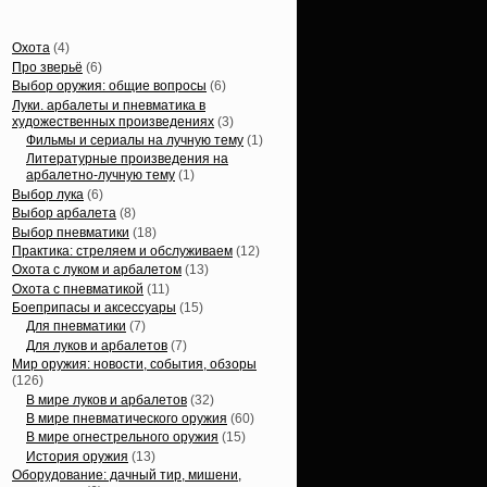
Статьи, обзоры
Охота
(4)
Про зверьё
(6)
Выбор оружия: общие вопросы
(6)
Луки. арбалеты и пневматика в
художественных произведениях
(3)
Фильмы и сериалы на лучную тему
(1)
Литературные произведения на
арбалетно-лучную тему
(1)
Выбор лука
(6)
Выбор арбалета
(8)
Выбор пневматики
(18)
Практика: стреляем и обслуживаем
(12)
Охота с луком и арбалетом
(13)
Охота с пневматикой
(11)
Боеприпасы и аксессуары
(15)
Для пневматики
(7)
Для луков и арбалетов
(7)
Мир оружия: новости, события, обзоры
(126)
В мире луков и арбалетов
(32)
В мире пневматического оружия
(60)
В мире огнестрельного оружия
(15)
История оружия
(13)
Оборудование: дачный тир, мишени,