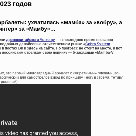
023 годов
рбалеты: ухватилась «Мамба» за «Кобру», а
ингер» за «Мамбу»…
мки
древнекитайского Чо-ко-ну
— в последнее время внезапно
 подобных девайсов на отечественном рынке «
Cobra System
 постах ВК и здесь на сайте. Но прогресс не стоит на месте, и вот
ла российским стрелкам свою новинку — 5-зарядный «Mamba-V
ых, это первый многозарядный арбалет с «обратными» плечами, во-
ассический для самострелов взвод по принципу «ногу в стремя, тетиву
троенный).