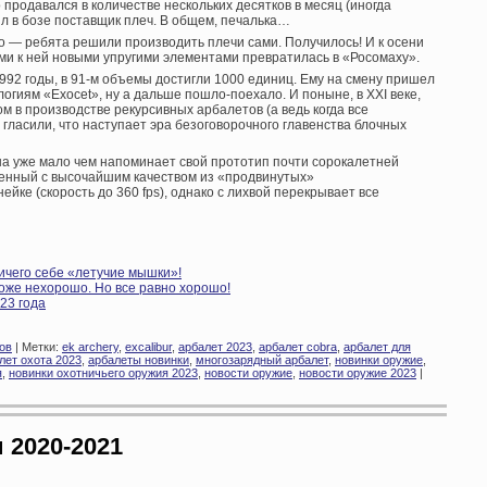
 продавался в количестве нескольких десятков в месяц (иногда
ил в бозе поставщик плеч. В общем, печалька…
гло — ребята решили производить плечи сами. Получилось! И к осени
и к ней новыми упругими элементами превратилась в «Росомаху».
 1992 годы, в 91-м объемы достигли 1000 единиц. Ему на смену пришел
огиям «Exocet», ну а дальше пошло-поехало. И поныне, в XXI веке,
 в производстве рекурсивных арбалетов (а ведь когда все
гласили, что наступает эра безоговорочного главенства блочных
на уже мало чем напоминает свой прототип почти сорокалетней
ненный с высочайшим качеством из «продвинутых»
йке (скорость до 360 fps), однако с лихвой перекрывает все
ичего себе «летучие мышки»!
оже нехорошо. Но все равно хорошо!
23 года
ов
| Метки:
ek archery
,
excalibur
,
арбалет 2023
,
арбалет cobra
,
арбалет для
лет охота 2023
,
арбалеты новинки
,
многозарядный арбалет
,
новинки оружие
,
я
,
новинки охотничьего оружия 2023
,
новости оружие
,
новости оружие 2023
|
 2020-2021