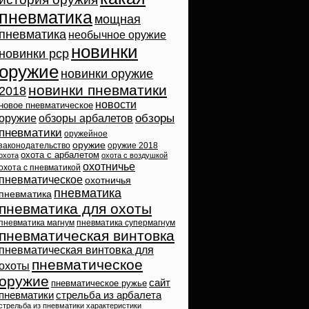
пневматика
мощная
пневматика
необычное оружие
новинки
новинки pcp
оружие
новинки оружие
новинки пневматики
2018
новости
новое пневматическое
обзоры
оружие
обзоры арбалетов
пневматики
оружейное
оружие
законодательство
оружие 2018
охота с арбалетом
охота
охота с воздушкой
охотничье
охота с пневматикой
пневматическое
охотничья
пневматика
пневматика
пневматика для охоты
пневматика магнум
пневматика супермагнум
пневматическая винтовка
пневматическая винтовка для
пневматическое
охоты
оружие
сайт
пневматическое ружье
пневматики
стрельба из арбалета
стрельба из пневматики
характеристики