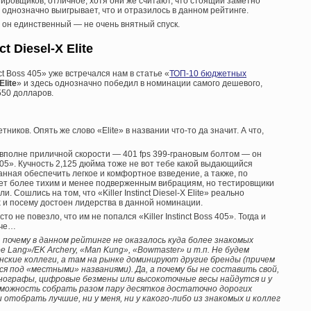
ировщиков, отличное, хотя они же считают, что стоящий заметно
е однозначно выигрывает, что и отразилось в данном рейтинге.
е он единственный — не очень внятный спуск.
nct Diesel-X Elite
ct Boss 405» уже встречался нам в статье «
ТОП-10 бюджетных
Elite
» и здесь однозначно победил в номинации самого дешевого,
550 долларов.
ников. Опять же слово «Elite» в названии что-то да значит. А что,
 вполне приличной скорости — 401 fps 399-грановым болтом — он
405». Кучность 2,125 дюйма тоже не вот тебе какой выдающийся
анная обеспечить легкое и комфортное взведение, а также, по
т более тихим и менее подверженным вибрациям, но тестировщики
 Сошлись на том, что «Killer Instinct Diesel-X Elite» реально
и посему достоен лидерства в данной номинации.
о не повезло, что им не попался «Killer Instinct Boss 405». Тогда и
аче…
 почему в данном рейтинге не оказалось куда более знакомых
Lang»/EK Archery, «Man Kung», «Bowmaster» и т.п. Не будем
нские коллеги, а там на рынке доминируют другие бренды (причем
я под «местными» названиями). Да, а почему бы не составить свой,
нографы, цифровые безмены или высокоточные весы найдутся и у
зможность собрать разом пару десятков достаточно дорогих
отобрать лучшие, ни у меня, ни у какого-либо из знакомых и коллег