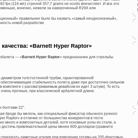
 fps (116 м/с) стрелой 357,7 grains не особо впечатляет. И все это
Поменьше, конечно, нежели за навороченный R29X или
ационный» правильнее было бы назвать «самый неоднозначный»,
чность новой разработки.
ачества: «Barnett Hyper Raptor»
арбалета — «
Barnett Hyper Raptor
» предназначен для стрельбы
.
 диаметром толстостенной трубки, гарантированной
 обеспечивающие стабильность полета даже при достаточно сильном
 комплекте с рассматриваемым девайсом их идет 3 штуки). То есть
очень прочные, при классической арбалетной длине.
и болтами 22″.
ая броде бы мелочь, как специальный фиксатор обычного ручного
per Raptor» в отличие от большинства конкурентов в тесте
но много и композитных деталей, хотя основные узлы из стали, а
достичь привлекательной цены менее 600 долларов (сравните
и прилагать заметные усилия при взведении тетивы на 205-фунтовых