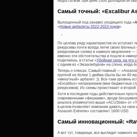
недостатком: при цене 2500 долларов он ока
Самый точный: «Excalibur A
Выпущенный под занавес уходящего года «
A
«
Новые арбалеты 2022-2023 годов
«.
По целому ряду характеристик он уступает л
рекурсивы почти всегда легче своих блочных 
рекурсивная схема) и намного медленнее — 3
именно эти обстоятельства и пошли в «минус
поделаешь, в статье «
Убойная сила: на что 
с одним из «Экскалибуров» на слона, когда б
Теперь о плюсах. Самый главный — «Assassi
группой не более 1 дюйма (была бы не 40-яр
«минутный» арбалет :)). Все-таки уровень е
«Excalibur» непререкаем (мои бюджетные с
рекурсивов). Из схемы проистекает и второй
Хотя в последние годы действительно прост
современными «фишками», вроде бесшумной 
аналога упомянутого выше «ACUSlide» от «Т
в целом позволяет компании давать на свои
Assassin Extreme» составляет 1600 USD.
Самый инновационный: «Rav
А вот тут, товарищи, все выглядит намного 