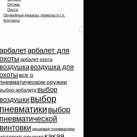
Оптика
Охота
Оружейные курьезы, приколы и т.п.
Контакты
Облако тэгов
арбалет
арбалет для
охоты
арбалет охота
воздушка
воздушка для
охоты
все о
пневматическом оружии
выбор
выбор арбалета
выбор
воздушки
пневматики
выбор
пневматической
винтовки
дешевая пневматика
какая
история оружия