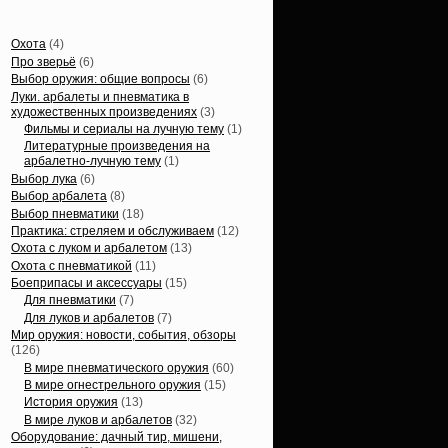
Статьи, обзоры
Охота
(4)
Про зверьё
(6)
Выбор оружия: общие вопросы
(6)
Луки. арбалеты и пневматика в
художественных произведениях
(3)
Фильмы и сериалы на лучную тему
(1)
Литературные произведения на
арбалетно-лучную тему
(1)
Выбор лука
(6)
Выбор арбалета
(8)
Выбор пневматики
(18)
Практика: стреляем и обслуживаем
(12)
Охота с луком и арбалетом
(13)
Охота с пневматикой
(11)
Боеприпасы и аксессуары
(15)
Для пневматики
(7)
Для луков и арбалетов
(7)
Мир оружия: новости, события, обзоры
(126)
В мире пневматического оружия
(60)
В мире огнестрельного оружия
(15)
История оружия
(13)
В мире луков и арбалетов
(32)
Оборудование: дачный тир, мишени,