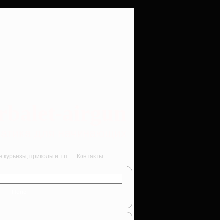
rbalet-airgun
вматика для начинающих
курьезы, приколы и т.п.
Контакты