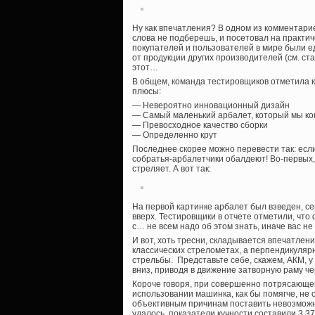
Ну как впечатления? В одном из комментарие
слова не подберешь, и посетовал на практич
покупателей и пользователей в мире были е
от продукции других производителей (см. ст
этот…
В общем, команда тестировщиков отметила к
плюсы:
— Невероятно инновационный дизайн
— Самый маленький арбалет, который мы ко
— Превосходное качество сборки
— Определенно крут
Последнее скорее можно перевести так: если 
собратья-арбалетчики обалдеют! Во-первых, 
стреляет. А вот так:
На первой картинке арбалет был взведен, се
вверх. Тестировщики в отчете отметили, что 
с… не всем надо об этом знать, иначе вас не 
И вот, хоть тресни, складывается впечатлени
классических стрелометах, а перпендикуляр
стрельбы. Представьте себе, скажем, АКМ, у
вниз, приводя в движение затворную раму ч
Короче говоря, при совершенно потрясающе
использовании машинка, как бы помягче, не о
объективным причинам поставить невозможно
удалось, показатели кучности составили 3,37