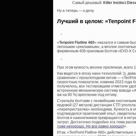
Самый дешевый:
Killer Instinct Diese
Ну а теперь — к делу.
Лучший в целом: «Tenpoint Fl
«
Tenpoint Flatline 460
» оказался и самым быст
легоньким «рекламным», а вполне охотничьи
фирменным 408-грановым болтом «EVO-X Cen
При этом кучность вполне приличная, всего 
Как видится в эпоху нано-технологий :)), де
сравнении с прошлогодним хитом — «TenPoint
скоростные показатели, новинка 2023 года 
получилось, все тестировщики отметили удо
встроенную механическую систему взвода «A
аж на 80 %) крепление под оптику.
Стрельба болтами с лезвийными охотничьим
ярдовой (27 метров) дистанции СТП уползла
«перепристрелка» необходима. Кучность в о
подтвердился практический опыт, свидетел
болтов и наконечников превращается в нетр
затрат. Достаточно подробно эта тема рассм
тоже нехорошо. Но все равно хорошо!
«.
Итак, «TenPoint Flatline 460» действительн