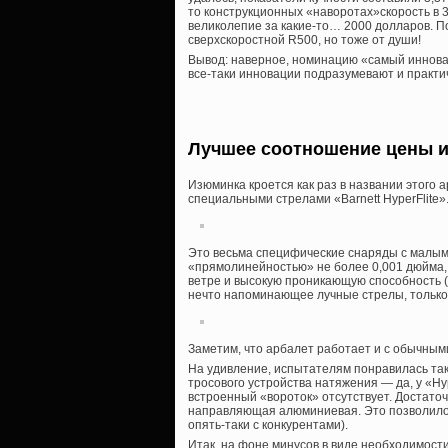
то конструкционных «наворотах»скорость в 382
великолепие за какие-то… 2000 долларов. 
сверхскоростной R500, но тоже от души!
Вывод: наверное, номинацию «самый иннов
все-таки инновации подразумевают и практи
Лучшее соотношение цены и к
Изюминка кроется как раз в названии этого 
специальными стрелами «Barnett HyperFlite»
Это весьма специфические снаряды с малым
«прямолинейностью» не более 0,001 дюйма,
ветре и высокую проникающую способность (в
нечто напоминающее лучные стрелы, только 
Заметим, что арбалет работает и с обычным
На удивление, испытателям понравилась так
тросового устройства натяжения — да, у «Hy
встроенный «вороток» отсутствует. Достаточ
направляющая алюминиевая. Это позволило 
опять-таки с конкурентами).
Итак, на фоне минусов в виде необходимост