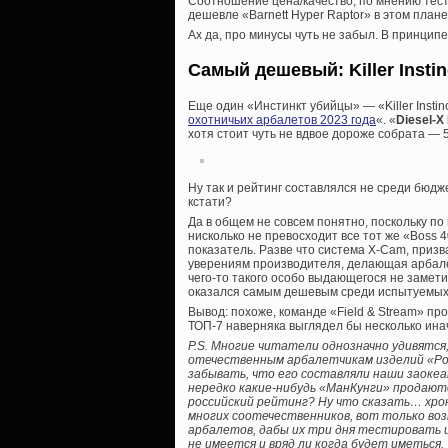
Соотношение цена/качество, по мнению тест
дешевле «Barnett Hyper Raptor» в этом план
Ах да, про минусы чуть не забыл. В принцип
Самый дешевый:
Killer Insti
Еще один «Инстинкт убийцы» — «Killer Instin
охотничьих арбалетов 2023 года
«. «
Diesel-X 
хотя стоит чуть не вдвое дороже собрата — 
Ну так и рейтинг составлялся не среди бюджет
кстати?
Да в общем не совсем понятно, поскольку по
нисколько не превосходит все тот же «Boss 
показатель. Разве что система X-Cam, призв
уверениям производителя, делающая арбале
чего-то такого особо выдающегося не заметили.
оказался самым дешевым среди испытуемых 
Вывод: похоже, команде «Field & Stream» прост
ТОП-7 наверняка выглядел бы несколько ин
P.S. Многие читатели однозначно удивятся,
отечественным арбалетчикам изделий «Poe 
забывать, что его составляли наши заокеа
нередко какие-нибудь «МанКунги» продаютс
российский рейтинг? Ну что сказать… хро
многих соотечественников, вот только во
арбалетов, дабы их три дня тестировать и 
не имеется и вряд ли когда будет иметься.