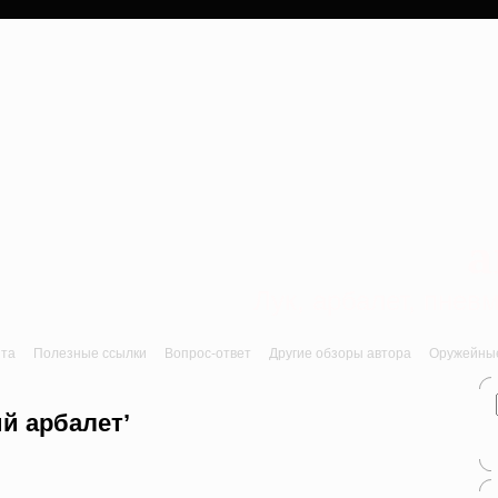
a
Лук, арбалет, пне
йта
Полезные ссылки
Вопрос-ответ
Другие обзоры автора
Оружейные 
й арбалет’