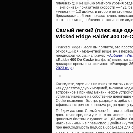
плечиках :)) и не шибко элитного уровня от
«ТенПойнта» показателя скорости — 421 fps 
кучности — 1,3 дюйма, и второго по стоимости
бродхедами арбалет показал очень неплохо
соотношению цена/качество так и вовсе лиде
Самый легкий (плюс еще одн
Wicked Ridge Raider 400 De-
«Wicked Ridge», если вы помните, это просто
относящийся к бюджетной нише, ну, в перво
неоднократно, см., например, «
Арбалет «Wic
«
Raider 400 De-Cock
» (на фото) является с
долларов превышая стоимость «Rampage 36
2023 года
«.
Как видите, здесь нет ни каких-то хитрых пл
как у десятков других моделей, включая бю
встроенное в приклад механическое устройс
устанавливаемые на собственно дорогущие 
Cock» позволяет быстро разрядить арбалет 
«фишка» встречается весьма редка даже у к
Пойдем дальше. Самый легкий в тесте арбалет
достаточно средним усилием натяжения плеч
грановым болтом, с кучностью 1,63 дюйма. 
наконечниками не превысило 1 дюйма (ну ту
про необходимость подбора бродхедов для с