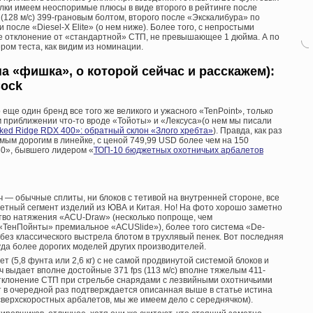
делки имеем неоспоримые плюсы в виде второго в рейтинге после
(128 м/с) 399-грановым болтом, второго после «Экскалибура» по
 после «Diesel-X Elite» (о нем ниже). Более того, с непростыми
е отклонение от «стандартной» СТП, не превышающее 1 дюйма. А по
ром теста, как видим из номинации.
а «фишка», о которой сейчас и расскажем):
Cock
 еще один бренд все того же великого и ужасного «TenPoint», только
м приближении что-то вроде «Тойоты» и «Лексуса»(о нем мы писали
ked Ridge RDX 400»: обратный склон «Злого хребта»
). Правда, как раз
амым дорогим в линейке, с ценой 749,99 USD более чем на 150
0», бывшего лидером «
ТОП-10 бюджетных охотничьих арбалетов
еч — обычные сплиты, ни блоков с тетивой на внутренней стороне, все
джетный сегмент изделий из ЮВА и Китая. Но! На фото хорошо заметно
тво натяжения «ACU-Draw» (несколько попроще, чем
«ТенПойнты» премиальное «ACUSlide»), более того система «De-
без классического выстрела блотом в трухлявый пенек. Вот последняя
уда более дорогих моделей других производителей.
 (5,8 фунта или 2,6 кг) с не самой продвинутой системой блоков и
 выдает вполне достойные 371 fps (113 м/с) вполне тяжелым 411-
Отклонение СТП при стрельбе снарядами с лезвийными охотничьими
т в очередной раз подтверждается описанная выше в статье истина
верхскоростных арбалетов, мы же имеем дело с середнячком).