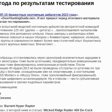
года по результатам тестирования
ОП-10 бюджетных охотничьих арбалетов 2023 года
«,
«DeerHuntingGuide.net». И вот пришел черед итогового материала
атам тестирования».
ых испытаний моделей охотничьих арбалетов авторитетной командой
ротяжении 125 лет (далее — цитата) «…
предоставляет читателям
жении для активного отдыха. Наши авторы и редакторы едят,
ечение сквозит в наших обзорах.»
Комментарии, наверное, излишни,
 группы в совокупности имеют более чем столетний опыт боухантинга
рехсот крупных животных. Впечатляет…
 образцы отстреливались через хронограф исключительно идущими в
ие аксессуары тоже были штатными), предварительно взвешенными на
ючках тоже фиксировалось электронным устройством. После
анцию 40 ярдов (36,5 м) были проведены отстрелы со штатива по три
льбы с болтами, оснащенными уже не спортивными, а охотничьими
«G5 Montec» и «Muzzy Ones», тоже трехлезвийный фиксированный).
таки цифрового штангенциркуля. Ну и плюсом — чисто субъективная
льзования и прочих подобных параметров.
 номинациям:
0
 Extreme
ва:
Barnett Hyper Raptor
а», о которой ниже в статье):
Wicked Ridge Raider 400 De-Cock