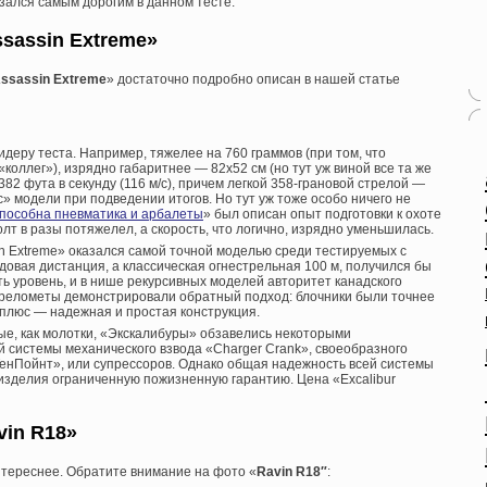
зался самым дорогим в данном тесте.
ssassin Extreme»
ssassin Extreme
» достаточно подробно описан в нашей статье
идеру теста. Например, тяжелее на 760 граммов (при том, что
«коллег»), изрядно габаритнее — 82х52 см (но тут уж виной все та же
82 фута в секунду (116 м/с), причем легкой 358-грановой стрелой —
» модели при подведении итогов. Но тут уж тоже особо ничего не
способна пневматика и арбалеты
» был описан опыт подготовки к охоте
олт в разы потяжелел, а скорость, что логично, изрядно уменьшилась.
n Extreme» оказался самой точной моделью среди тестируемых с
довая дистанция, а классическая огнестрельная 100 м, получился бы
сть уровень, и в нише рекурсивных моделей авторитет канадского
трелометы демонстрировали обратный подход: блочники были точнее
 плюс — надежная и простая конструкция.
ые, как молотки, «Экскалибуры» обзавелись некоторыми
системы механического взвода «Charger Crank», своеобразного
енПойнт», или супрессоров. Однако общая надежность всей системы
 изделия ограниченную пожизненную гарантию. Цена «Excalibur
in R18»
интереснее. Обратите внимание на фото «
Ravin R18″
: