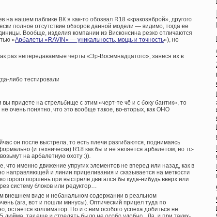
в на нашем паблике ВК я как-то обозвал R18 «кракозяброй», другого
ески полное отсутствие обзоров данной модели — видимо, тогда ее
диницы. Вообще, изделия компании из Висконсина резко отличаются
атью «
Арбалеты «RAVIN» — уникальность, мощь и точность
«), но
ак раз непередаваемые черты «Эр-Восемнадцатого», занеся их в
гда-либо тестировали
вы придете на стрельбище с этим «черт-те чё и с боку бантик», то
не очень понятно, что это вообще такое, во-вторых, как ОНО
йчас он после выстрела, то есть плечи разгибаются, поднимаясь
формально (и технически) R18 как бы и не является арбалетом, но тс-
возьмут на арбалетную охоту :)).
е, что именно движение упругих элементов не вперед или назад, как в
но направляющей и линии прицеливания и сказывается на меткости
 которого поршень при выстреле двигался бы куда-нибудь вверх или
ерез систему блоков или редуктор…
м внешнем виде и небанальном содержании в реальном
чень (ага, вот и пошли минусы). Оптический прицел туда по
, остается коллиматор. Но и с ним особого успеха добиться не
5 дюйма, так еще и стрелять было не особо удобно. Да, и при таких-