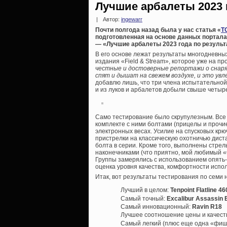
Лучшие арбалеты 2023 
|
Автор:
ingewarr
Почти полгода назад была у нас статья «
Т
подготовленная на основе данных портала 
— «Лучшие арбалеты 2023 года по результ
В его основе лежат результаты многодневн
издания «Field & Stream», которое уже на п
честные и достоверные репортажи о снаря
спят и дышат на свежем воздухе, и это увл
добавлю лишь, что три члена испытательной
и из луков и арбалетов добыли свыше четы
Само тестирование было скрупулезным. Все
комплекте с ними болтами (прицелы и проч
электронных весах. Усилие на спусковых кр
пристрелки на классическую охотничью дист
болта в серии. Кроме того, выполнены стре
наконечниками (что приятно, мой любимый 
Группы замерялись с использованием опять-
оценка уровня качества, комфортности испо
Итак, вот результаты тестирования по семи
Лучший в целом:
Tenpoint Flatline 46
Самый точный:
Excalibur Assassin
Самый инновационный:
Ravin R18
Лучшее соотношение цены и качест
Самый легкий (плюс еще одна «фишк