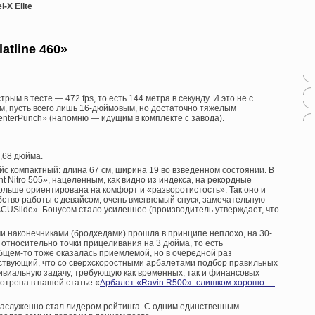
l-X Elite
atline 460»
рым в тесте — 472 fps, то есть 144 метра в секунду. И это не с
м, пусть всего лишь 16-дюймовым, но достаточно тяжелым
terPunch» (напомню — идущим в комплекте с завода).
1,68 дюйма.
вайс компактный: длина 67 см, ширина 19 во взведенном состоянии. В
 Nitro 505», нацеленным, как видно из индекса, на рекордные
больше ориентирована на комфорт и «разворотистость». Так оно и
бство работы с девайсом, очень вменяемый спуск, замечательную
CUSlide». Бонусом стало усиленное (производитель утверждает, что
и наконечниками (бродхедами) прошла в принципе неплохо, на 30-
 относительно точки прицеливания на 3 дюйма, то есть
бщем-то тоже оказалась приемлемой, но в очередной раз
ьствующий, что со сверхскоростными арбалетами подбор правильных
ивиальную задачу, требующую как временных, так и финансовых
отрена в нашей статье «
Арбалет «Ravin R500»: слишком хорошо —
о заслуженно стал лидером рейтинга. С одним единственным