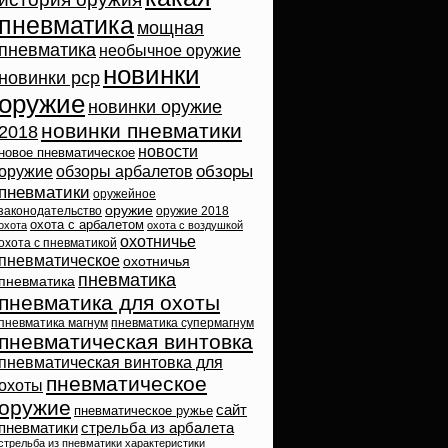
пневматика
мощная
пневматика
необычное оружие
новинки
новинки pcp
оружие
новинки оружие
новинки пневматики
2018
новости
новое пневматическое
обзоры
оружие
обзоры арбалетов
пневматики
оружейное
оружие
законодательство
оружие 2018
охота с арбалетом
охота
охота с воздушкой
охотничье
охота с пневматикой
пневматическое
охотничья
пневматика
пневматика
пневматика для охоты
пневматика магнум
пневматика супермагнум
пневматическая винтовка
пневматическая винтовка для
пневматическое
охоты
оружие
сайт
пневматическое ружье
пневматики
стрельба из арбалета
стрельба из пневматики
характеристики