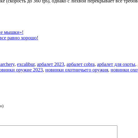
(скорость до 360 fps), однако с лихвой перекрывает все требова
чие мышки»!
все равно хорошо!
 archery
,
excalibur
,
арбалет 2023
,
арбалет cobra
,
арбалет для охоты
,
овинки оружие 2023
,
новинки охотничьего оружия
,
новинки охо
о)