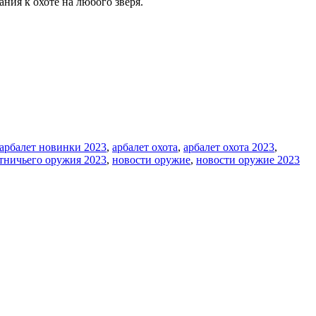
ния к охоте на любого зверя.
арбалет новинки 2023
,
арбалет охота
,
арбалет охота 2023
,
тничьего оружия 2023
,
новости оружие
,
новости оружие 2023