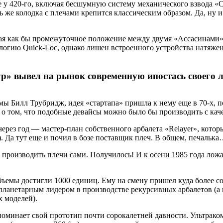
у 420-го, включая бесшумную систему механического взвода «Cha
ь же колодка с плечами крепится классическим образом. Да, ну 
щая как бы промежуточное положение между двумя «Ассасинами»
ологию Quick-Loc, однако лишен встроенного устройства натяж
» вывел на рынок современную ипостась своего л
мы Билл Трубридж, идея «стартапа» пришла к нему еще в 70-х, 
 о том, что подобные девайсы можно было бы производить с ка
через год — мастер-план собственного арбалета «Relayer», кото
). Да тут еще и почил в бозе поставщик плеч. В общем, печальк
ли производить плечи сами. Получилось! И к осени 1985 года л
 объемы достигли 1000 единиц. Ему на смену пришел куда более 
планетарным лидером в производстве рекурсивных арбалетов (а в
х моделей).
апоминает свой прототип почти сорокалетней давности. Ультра