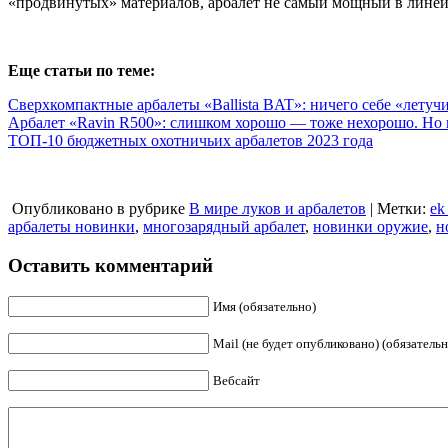
«продвинутых» материалов, арбалет не самый мощный в линейке 
Еще статьи по теме:
Сверхкомпактные арбалеты «Ballista BAT»: ничего себе «лету
Арбалет «Ravin R500»: слишком хорошо — тоже нехорошо. Но 
ТОП-10 бюджетных охотничьих арбалетов 2023 года
Опубликовано в рубрике
В мире луков и арбалетов
| Метки:
ek
арбалеты новинки
,
многозарядный арбалет
,
новинки оружие
,
н
Оставить комментарий
Имя (обязательно)
Mail (не будет опубликовано) (обязательн
Вебсайт