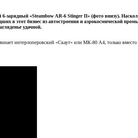
6-зарядный «Steambow AR-6 Stinger II» (фото внизу). Насколь
дших в этот бизнес из автостроения и аэрокосмической пром
агляденье удачной.
минает интерлоперовский «Скаут» или МК-80 А4, только вместо