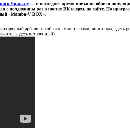
кого Чо-ко-ну
— в последнее время внезапно обрели популярн
ли с полдюжины раз в постах ВК и здесь на сайте. Но прогрес
ядный «Mamba-V BOX».
гозарядный арбалет с «обратными» плечами, во-вторых, здесь р
тяжитель здесь встроенный).