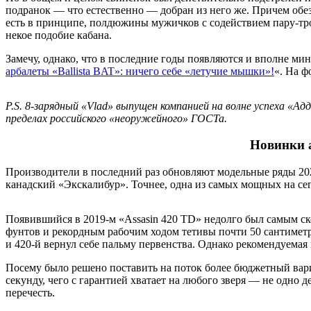
подранок — что естественно — добран из него же. Причем обе
есть в принципе, полдюжины мужичков с содействием пару-тро
некое подобие кабана.
Замечу, однако, что в последние годы появляются и вполне ми
арбалеты «Ballista BAT»: ничего себе «летучие мышки»!
«. На ф
P.S. 8-зарядный «Vlad» выпущен компанией на волне успеха «Ад
пределах российского «неоружейного» ГОСТа.
Новинки а
Производители в последний раз обновляют модельные ряды 2023
канадский «Экскалибур». Точнее, одна из самых мощных на се
Появившийся в 2019-м «Assasin 420 TD» недолго был самым 
фунтов и рекордным рабочим ходом тетивы почти 50 сантиметро
и 420-й вернул себе пальму первенства. Однако рекомендуемая
Посему было решено поставить на поток более бюджетный вариан
секунду, чего с гарантией хватает на любого зверя — не одно 
перечесть.