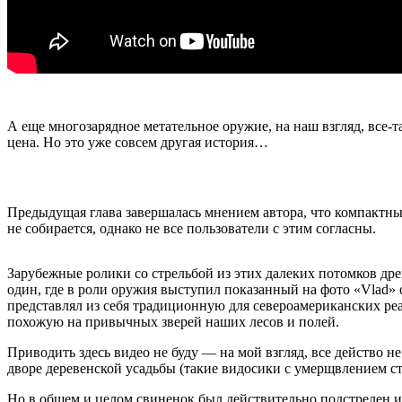
А еще многозарядное метательное оружие, на наш взгляд, все
цена. Но это уже совсем другая история…
Предыдущая глава завершалась мнением автора, что компактны
не собирается, однако не все пользователи с этим согласны.
Зарубежные ролики со стрельбой из этих далеких потомков древ
один, где в роли оружия выступил показанный на фото «Vlad» 
представлял из себя традиционную для североамериканских реа
похожую на привычных зверей наших лесов и полей.
Приводить здесь видео не буду — на мой взгляд, все действо
дворе деревенской усадьбы (такие видосики с умерщвлением с
Но в общем и целом свиненок был действительно подстрелен из