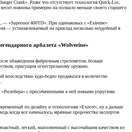
rger Crank». Разве что отсутствует технология Quick-Loc,
и весит новинка примерно на полкило меньше своего старшего
, — «Supressor 400TD». При одинаковых с «Extreme»
ения — устанавливаемый на приклад несколько неудобный в
егендарного арбалета «Wolverine»
после обзаведения фабричным стрелометом, больше
чеством, присущим огнестрельному оружию.
рый впоследствии худо-бедно продавался в количестве
а…
ожа «Рилейера» с присобаченными к ней новыми упругими
современный по дизайну и технологиям «Exocet», ну а дальше
едь когда все начиналось, мрачные пророчества экспертов
компактный, легкий, выполненный с высочайшим качеством из