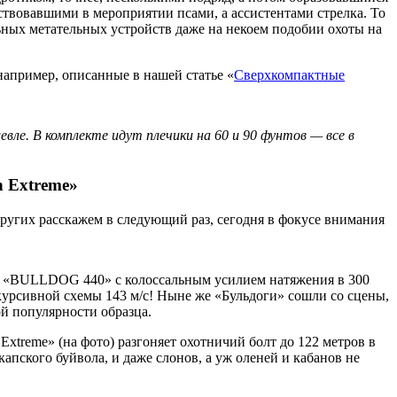
твовавшими в мероприятии псами, а ассистентами стрелка. То
ных метательных устройств даже на некоем подобии охоты на
например, описанные в нашей статье «
Сверхкомпактные
вле. В комплекте идут плечики на 60 и 90 фунтов — все в
n Extreme»
других расскажем в следующий раз, сегодня в фокусе внимания
м «BULLDOG 440» с колоссальным усилием натяжения в 300
курсивной схемы 143 м/с! Ныне же «Бульдоги» сошли со сцены,
ой популярности образца.
Extreme» (на фото) разгоняет охотничий болт до 122 метров в
капского буйвола, и даже слонов, а уж оленей и кабанов не