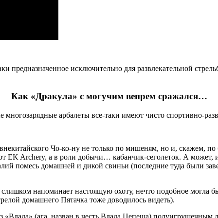
-таки предназначенное исключительно для развлекательной стрел
Как «Дракула» с могучим вепрем сражался…
е многозарядные арбалеты все-таки имеют чисто спортивно-разв
некитайского Чо-ко-ну не только по мишеням, но и, скажем, по 
от EK Archery, а в роли добычи… кабанчик-сеголеток. А может, 
лий помесь домашней и дикой свиньи (последние туда были завез
 не слишком напоминает настоящую охоту, нечто подобное могла
трелой домашнего Пятачка тоже доводилось видеть).
 «Влада» (ага, назван в честь Влада Цепеша) полуигрушечным д