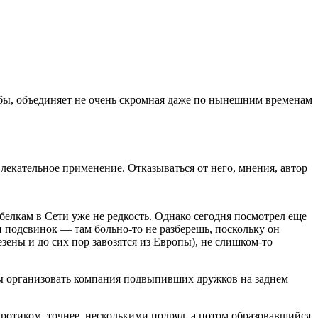
ьбы, объединяет не очень скромная даже по нынешним временам
лекательное применение. Отказываться от него, мнения, автор
белкам в Сети уже не редкость. Однако сегодня посмотрел еще
и подсвинок — там больно-то не разберешь, поскольку он
ены и до сих пор завозятся из Европы), не слишком-то
 бы организовать компания подвыпивших дружков на заднем
ротиком, точнее, несколькими подряд, а потом образовавшийся