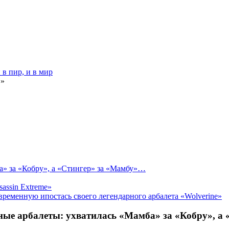
в пир, и в мир
»
а» за «Кобру», а «Стингер» за «Мамбу»…
sassin Extreme»
ременную ипостась своего легендарного арбалета «Wolverine»
ные арбалеты: ухватилась «Мамба» за «Кобру», а