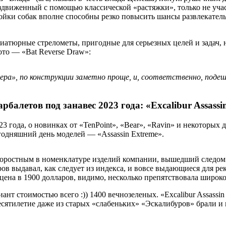
здвиженный с помощью классической «растяжки», только не учас
йки собак вполне способны резко повысить шансы развлекатель
ниатюрные стрелометы, пригодные для серьезных целей и задач, 
ото — «Bat Reverse Draw»:
дера», по конструкции заметно проще, и, соответственно, подеше
рбалетов под занавес 2023 года: «Excalibur Assassi
 года, о новинках от «TenPoint», «Bear», «Ravin» и некоторых 
годняшний день моделей — «Assassin Extreme».
скоростным в номенклатуре изделий компании, вышедший следо
в выдавал, как следует из индекса, и вовсе выдающиеся для ре
 цена в 1900 долларов, видимо, несколько препятствовала широк
т стоимостью всего :)) 1400 вечнозеленых. «Excalibur Assassin 
десятилетие даже из старых «слабеньких» «Эскалибуров» брали и 