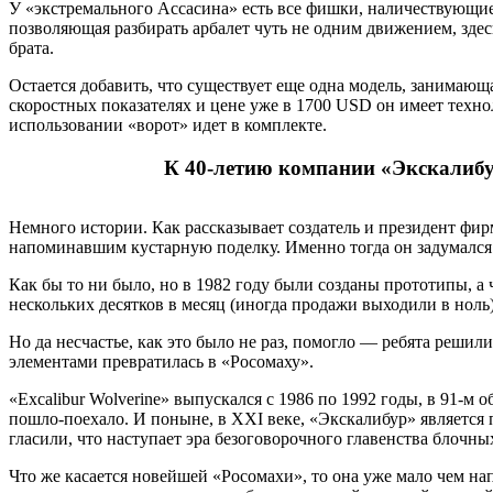
У «экстремального Ассасина» есть все фишки, наличествующие 
позволяющая разбирать арбалет чуть не одним движением, здес
брата.
Остается добавить, что существует еще одна модель, занимаю
скоростных показателях и цене уже в 1700 USD он имеет техн
использовании «ворот» идет в комплекте.
К 40-летию компании «Экскалибур
Немного истории. Как рассказывает создатель и президент фир
напоминавшим кустарную поделку. Именно тогда он задумался
Как бы то ни было, но в 1982 году были созданы прототипы, а 
нескольких десятков в месяц (иногда продажи выходили в ноль
Но да несчастье, как это было не раз, помогло — ребята реши
элементами превратилась в «Росомаху».
«Excalibur Wolverine» выпускался с 1986 по 1992 годы, в 91-м
пошло-поехало. И поныне, в XXI веке, «Экскалибур» является 
гласили, что наступает эра безоговорочного главенства блочны
Что же касается новейшей «Росомахи», то она уже мало чем н