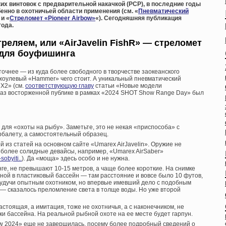
их винтовок с предварительной накачкой (PCP), в последние годы
енно в охотничьей области применения (см. «
Пневматический
 и «
Стреломет «Pioneer Airbow»
«). Сегодняшняя публикация
года.
треляем, или «AirJavelin FishR» — стреломет
для боуфишинга
очнее — из куда более свободного в творчестве заокеанского
оулевый «Hammer» чего стоит. А уникальный пневматический
 X2» (см.
соответствующую главу
статьи «Новые модели
й раз восторженной публике в рамках «2024 SHOT Show Range Day» был
 для «охоты на рыбу». Заметьте, это не некая «приспособа» с
рбалету, а самостоятельный образец.
й из статей на основном сайте «Umarex AirJavelin». Оружие не
 более солидные девайсы, например, «Umarex AirSaber»
sobyiti..
). Да «моща» здесь особо и не нужна.
ге, не превышают 10-15 метров, а чаще более короткие. На снимке
ной в пластиковый бассейн — там расстояние и вовсе было 10 футов,
, будучи опытным охотником, но впервые имевший дело с подобным
— сказалось преломление света в толще воды. Но уже второй
астоящая, а имитация, тоже не охотничья, а с наконечником, не
и бассейна. На реальной рыбной охоте на ее месте будет гарпун.
 2024» еще не завершилась, посему более подробный сведений о