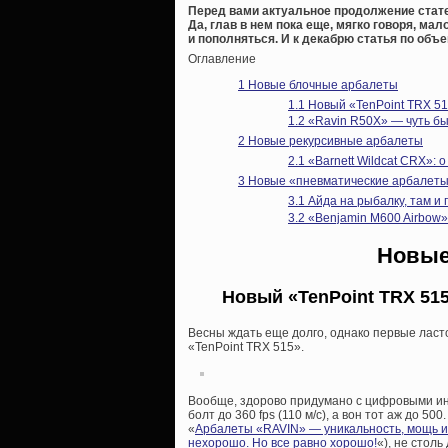
Перед вами актуальное продолжение стате
Да, глав в нем пока еще, мягко говоря, ма
и пополняться. И к декабрю статья по объе
Оглавление
1
Новые блочные арбалеты
1.1
Новый «TenPoint TRX 51
1.2
«Ravin R50X» — чуть бы
2
Новые рекурсивные арбалеты
2.1
«Barnett Wildcat CRX»:
3
Новые «пневматические арбалет
3.1
Айда на рыбалку, там и 
3.2
«Benjamin M600 Airbow»
Новые
Новый «TenPoint TRX 515
Весны ждать еще долго, однако первые ласт
«TenPoint TRX 515».
Вообще, здорово придумано с цифровыми инде
болт до 360 fps (110 м/с), а вон тот аж до 5
«
Арбалеты «RAVIN» — уникальность, мощь и
нехорошо. Но все равно хорошо!
«), не столь