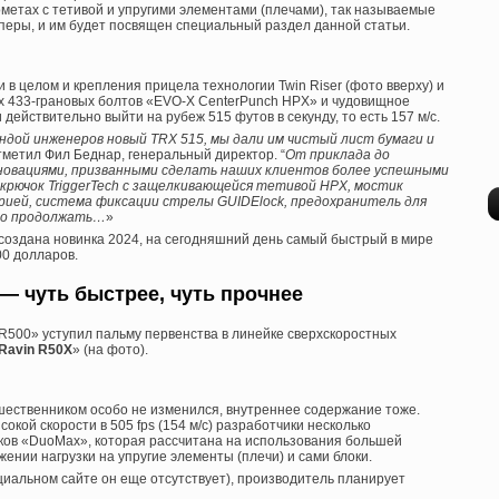
ометах с тетивой и упругими элементами (плечами), так называемые
перы, и им будет посвящен специальный раздел данной статьи.
в целом и крепления прицела технологии Twin Riser (фото вверху) и
их 433-грановых болтов «EVO-X CenterPunch HPX» и чудовищное
 действительно выйти на рубеж 515 футов в секунду, то есть 157 м/с.
ндой инженеров новый TRX 515, мы дали им чистый лист бумаги и
отметил Фил Беднар, генеральный директор. “
От приклада до
новациями, призванными сделать наших клиентов более успешными
ой крючок TriggerTech с защелкивающейся тетивой HPX, мостик
рией, система фиксации стрелы GUIDElock, предохранитель для
жно продолжать…
»
ла создана новинка 2024, на сегодняшний день самый быстрый в мире
00 долларов.
 — чуть быстрее, чуть прочнее
R500» уступил пальму первенства в линейке сверхскоростных
Ravin R50X
» (на фото).
шественником особо не изменился, внутреннее содержание тоже.
окой скорости в 505 fps (154 м/с) разработчики несколько
ов «DuoMax», которая рассчитана на использования большей
нии нагрузки на упругие элементы (плечи) и сами блоки.
циальном сайте он еще отсутствует), производитель планирует