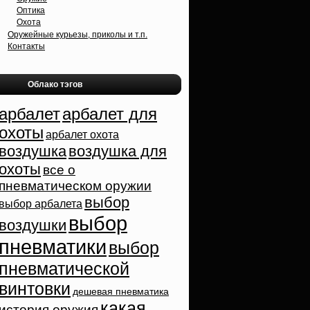
Оптика
Охота
Оружейные курьезы, приколы и т.п.
Контакты
Облако тэгов
арбалет
арбалет для
охоты
арбалет охота
воздушка
воздушка для
охоты
все о
пневматическом оружии
выбор
выбор арбалета
выбор
воздушки
пневматики
выбор
пневматической
винтовки
дешевая пневматика
какая
история оружия