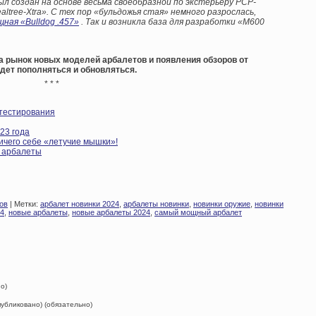
 был создан на основе весьма своеобразной по экстерьеру PCP-
altree-Xtra». С тех пор «бульдожья стая» немного разрослась,
ная «Bulldog .457»
. Так и возникла база для разработки «M600
а рынок новых моделей арбалетов и появления обзоров от
дет пополняться и обновляться.
* * *
 тестирования
23 года
ичего себе «летучие мышки»!
и арбалеты
ов
| Метки:
арбалет новинки 2024
,
арбалеты новинки
,
новинки оружие
,
новинки
24
,
новые арбалеты
,
новые арбалеты 2024
,
самый мощный арбалет
о)
опубликовано) (обязательно)