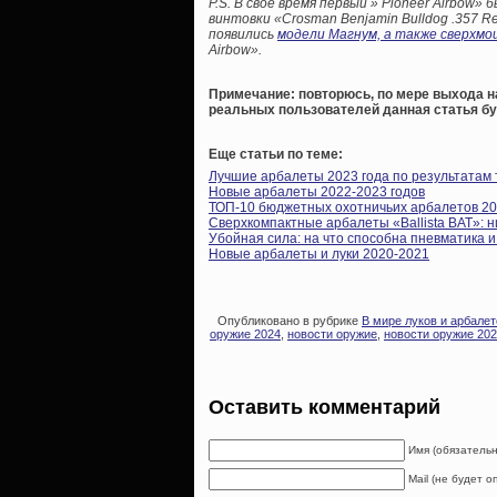
P.S. В свое время первый » Pioneer Airbow»
винтовки «Crosman Benjamin Bulldog .357 Re
появились
модели Магнум, а также сверхмощ
Airbow».
Примечание: повторюсь, по мере выхода н
реальных пользователей данная статья бу
Еще статьи по теме:
Лучшие арбалеты 2023 года по результатам
Новые арбалеты 2022-2023 годов
ТОП-10 бюджетных охотничьих арбалетов 20
Сверхкомпактные арбалеты «Ballista BAT»: н
Убойная сила: на что способна пневматика 
Новые арбалеты и луки 2020-2021
Опубликовано в рубрике
В мире луков и арбалет
оружие 2024
,
новости оружие
,
новости оружие 20
Оставить комментарий
Имя (обязательн
Mail (не будет 