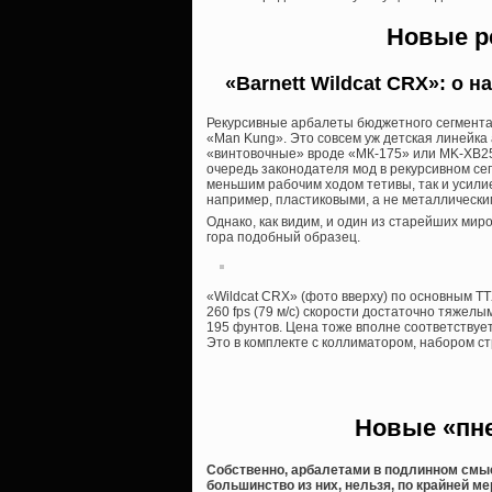
Новые р
«Barnett Wildcat CRX»: о
Рекурсивные арбалеты бюджетного сегмента 
«Man Kung». Это совсем уж детская линейка
«винтовочные» вроде «МК-175» или MK-XB25
очередь законодателя мод в рекурсивном сег
меньшим рабочим ходом тетивы, так и усилие
например, пластиковыми, а не металлическ
Однако, как видим, и один из старейших м
гора подобный образец.
«Wildcat CRX» (фото вверху) по основным ТТ
260 fps (79 м/с) скорости достаточно тяжел
195 фунтов. Цена тоже вполне соответствуе
Это в комплекте с коллиматором, набором с
Новые «пн
Собственно, арбалетами в подлинном смыс
большинство из них, нельзя, по крайней м