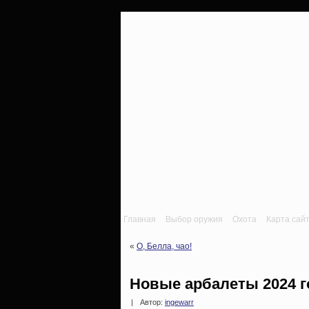
Главная
Выбор оружия
Охота
Карта сай
«
О, Белла, чао!
Новые арбалеты 2024 г
|
Автор:
ingewarr