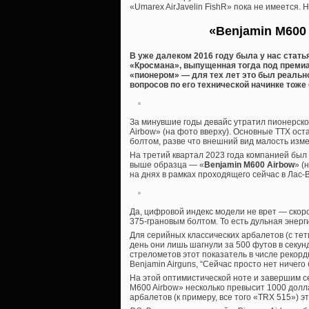
«Umarex AirJavelin FishR» пока не имеется. 
«Benjamin M600
В уже далеком 2016 году была у нас стать
«Кросмана», выпущенная тогда под преми
«пионером» — для тех лет это был реальн
вопросов по его технической начинке тоже
За минувшие годы девайс утратил пионерское 
Airbow» (на фото вверху). Основные ТТХ ос
болтом, разве что внешний вид малость изм
На третий квартал 2023 года компанией был
выше образца — «
Benjamin M600 Airbow
» (
на днях в рамках проходящего сейчас в Лас
Да, цифровой индекс модели не врет — скоро
375-грановым болтом. То есть дульная энер
Для серийных классических арбалетов (с те
день они лишь шагнули за 500 футов в секунд
стрелометов этот показатель в числе рекор
Benjamin Airguns, “Сейчас просто нет ничего
На этой оптимистической ноте и завершим се
M600 Airbow» несколько превысит 1000 долл
арбалетов (к примеру, все того «TRX 515») э