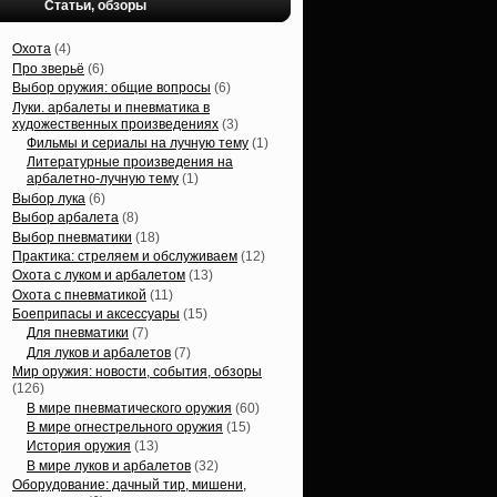
Статьи, обзоры
Охота
(4)
Про зверьё
(6)
Выбор оружия: общие вопросы
(6)
Луки. арбалеты и пневматика в
художественных произведениях
(3)
Фильмы и сериалы на лучную тему
(1)
Литературные произведения на
арбалетно-лучную тему
(1)
Выбор лука
(6)
Выбор арбалета
(8)
Выбор пневматики
(18)
Практика: стреляем и обслуживаем
(12)
Охота с луком и арбалетом
(13)
Охота с пневматикой
(11)
Боеприпасы и аксессуары
(15)
Для пневматики
(7)
Для луков и арбалетов
(7)
Мир оружия: новости, события, обзоры
(126)
В мире пневматического оружия
(60)
В мире огнестрельного оружия
(15)
История оружия
(13)
В мире луков и арбалетов
(32)
Оборудование: дачный тир, мишени,