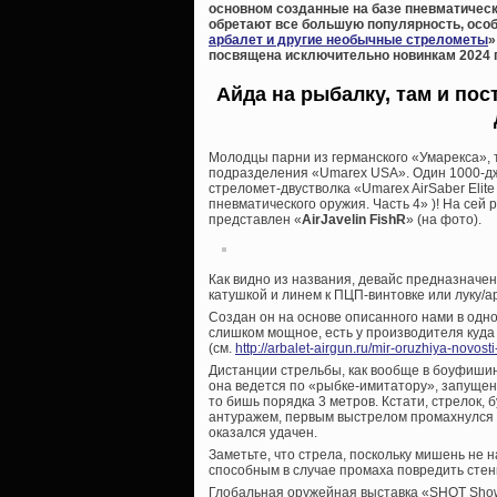
основном созданные на базе пневматическ
обретают все большую популярность, особ
арбалет и другие необычные стрелометы
»
посвящена исключительно новинкам 2024 
Айда на рыбалку, там и пос
Молодцы парни из германского «Умарекса», т
подразделения «Umarex USA». Один 1000-дж
стреломет-двустволка «Umarex AirSaber Elite
пневматического оружия. Часть 4» )! На се
представлен «
AirJavelin FishR
» (на фото).
Как видно из названия, девайс предназначен
катушкой и линем к ПЦП-винтовке или луку/а
Создан он на основе описанного нами в одно
слишком мощное, есть у производителя куда
(см.
http://arbalet-airgun.ru/mir-oruzhiya-novosti-
Дистанции стрельбы, как вообще в боуфишин
она ведется по «рыбке-имитатору», запущен
то бишь порядка 3 метров. Кстати, стрелок
антуражем, первым выстрелом промахнулся 
оказался удачен.
Заметьте, что стрела, поскольку мишень не н
способным в случае промаха повредить стенк
Глобальная оружейная выставка «SHOT Show