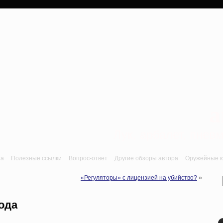
a
Лук, арбалет, пне
та
Полезные ссылки
Вопрос-ответ
Другие обзоры автора
Оружейные ку
«Регуляторы» с лицензией на убийство?
»
ода