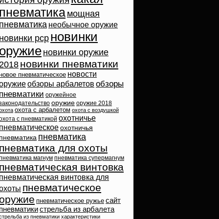
пневматика
мощная
пневматика
необычное оружие
новинки
новинки pcp
оружие
новинки оружие
новинки пневматики
2018
новости
новое пневматическое
обзоры
оружие
обзоры арбалетов
пневматики
оружейное
оружие
законодательство
оружие 2018
охота с арбалетом
охота
охота с воздушкой
охотничье
охота с пневматикой
пневматическое
охотничья
пневматика
пневматика
пневматика для охоты
пневматика магнум
пневматика супермагнум
пневматическая винтовка
пневматическая винтовка для
пневматическое
охоты
оружие
сайт
пневматическое ружье
пневматики
стрельба из арбалета
стрельба из пневматики
характеристики