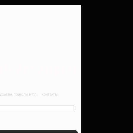
rbalet-airgun
вматика для начинающих
рьезы, приколы и т.п.
Контакты