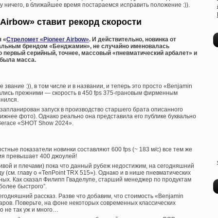
Ну ничего, в ближайшее время постараемся исправить положение :)).
 Airbow» ставит рекорд скорости
я «
Стреломет «Pioneer Airbow»
. И действительно, новинка от
альным брендом «Бенджамин», не случайно именовалась
о первый серийный, точнее, массовый «пневматический арбалет» и
 была масса.
звание :)), в том числе и в названии, и теперь это просто «Benjamin
тались прежними — скорость в 450 fps 375-грановым фирменным
енился.
 запланирован запуск в производство старшего брата описанного
нижнее фото). Однако реально она представила его публике буквально
-Вегасе «SHOT Show 2024».
стные показатели новинки составляют 600 fps (~ 183 м/с) все тем же
гия превышает 400 джоулей!
тивой и плечами) пока что данный рубеж недостижим, на сегодняшний
у (см. главу о «TenPoint TRX 515»). Однако и в нише пневматических
дных. Как сказал Филипп Гваделупе, старший менеджер по продуктам
 более быстрого”.
годняшний рассказ. Разве что добавим, что стоимость «Benjamin
аров. Поверьте, на фоне некоторых современных классических
то не так уж и много…