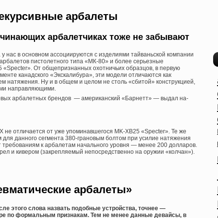
екурсивные арбалеты
 начинающих арбалетчиках тоже не забывают
у нас в основном ассоциируются с изделиями тайваньской компании
 арбалетов пистолетного типа «МК-80» и более серьезные
 «Specter». От общепризнанных охотничьих образцов, в первую
менте канадского «Экскалибура», эти модели отличаются как
м натяжения. Ну и в общем и целом не столь «сбитой» конструкцией,
ими направляющими.
ировых арбалетных брендов — американский «Барнетт» — выдал на-
Х не отличается от уже упоминавшегося MK-XB25 «Specter». Те же
ым для данного сегмента 380-грановым болтом при усилие натяжения
т требованиям к арбалетам начального уровня — менее 200 долларов.
трел и кивером (закрепляемый непосредственно на оружии «колчан»).
евматические арбалеты»
ле этого слова назвать подобные устройства, точнее —
ере по формальным признакам. Тем не менее данные девайсы, в