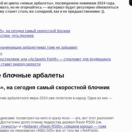
й из цикла «новые арбалеты», посвященное новинкам 2024 года.
ловато, но не огорчайтесь — материал будет регулярно обновляться
му станет столь же солидной, как и ее предшественники :)).
5», на сегодня самый скоростной блочник
стрее, чуть прочнее
 о начинающих арбалетчиках тоже не забывают
ы»
постреляем, или «AirJavelin FishR» — стреломет для боуфишинга
 ставит рекорд скорости
 блочные арбалеты
», на сегодня самый скоростной блочник
очки арбалетного мира-2024 уже полетели в народ. Одна из них —
ксами: посмотрел на него и сразу ясно — ага, вот этот разгоняет
00. Достаточно долго планку лидерства держал Ravin R500 (см.
 точность
» и «
Арбалет «Ravin R500»: слишком хорошо — тоже
 давно ее перехватил «Nitro 505» все от того же «TenPoint».