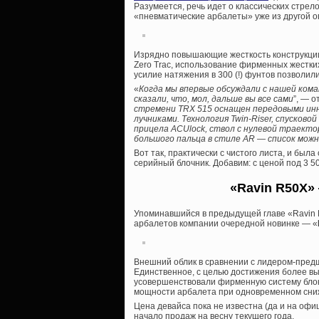
Разумеется, речь идет о классических стрел
«пневматические арбалеты» уже из другой о
Изрядно повышающие жесткость конструкции 
Zero Trac, использование фирменных жестк
усилие натяжения в 300 (!) фунтов позволили
«
Когда мы впервые обсуждали с нашей кома
сказали, что, мол, дальше вы все сами
”, — 
стремени TRX 515 оснащен передовыми ин
лучниками. Технология Twin-Riser, спусков
прицела ACUlock, ствол с нулевой траекто
большого пальца в стиле AR — список мо
Вот так, практически с чистого листа, и бы
серийный блочник. Добавим: с ценой под 3 5
«Ravin R50X»
Упоминавшийся в предыдущей главе «Ravin 
арбалетов компании очередной новинке — «
Внешний облик в сравнении с лидером-пред
Единственное, с целью достижения более выс
усовершенствовали фирменную систему блок
мощности арбалета при одновременном сниже
Цена девайса пока не известна (да и на офи
начало продаж на весну текущего года.