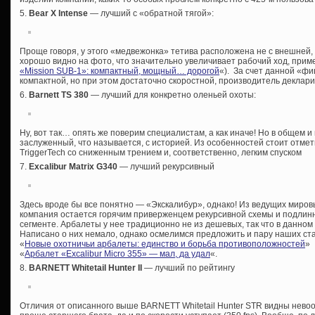
5.
Bear X Intense
— лучший с «обратной тягой»:
Проще говоря, у этого «медвежонка» тетива расположена не с внешней, 
хорошо видно на фото, что значительно увеличивает рабочий ход, приме
«Mission SUB-1»: компактный, мощный… дорогой
«). За счет данной «ф
компактной, но при этом достаточно скоростной, производитель деклариру
6.
Barnett TS 380
— лучший для конкретно оленьей охоты:
Ну, вот так… опять же поверим специалистам, а как иначе! Но в общем 
заслуженный, что называется, с историей. Из особенностей стоит отмет
TriggerTech со сниженным трением и, соответственно, легким спуском
7.
Excalibur Matrix G340
— лучший рекурсивный
Здесь вроде бы все понятно — «Экскалибур», однако! Из ведущих миро
компания остается горячим приверженцем рекурсивной схемы и подлин
сегменте. Арбалеты у нее традиционно не из дешевых, так что в данном
Написано о них немало, однако осмелимся предложить и пару наших ста
«
Новые охотничьи арбалеты: единство и борьба противоположностей
»
«
Арбалет «Excalibur Micro 355» — мал, да удал
«.
8.
BARNETT Whitetail Hunter II
— лучший по рейтингу
Отличия от описанного выше BARNETT Whitetail Hunter STR видны нев