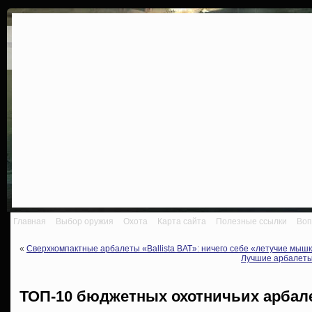
Главная
Выбор оружия
Охота
Карта сайта
Полезные ссылки
Воп
«
Сверхкомпактные арбалеты «Ballista BAT»: ничего себе «летучие мышк
Лучшие арбалеты
ТОП-10 бюджетных охотничьих арбале