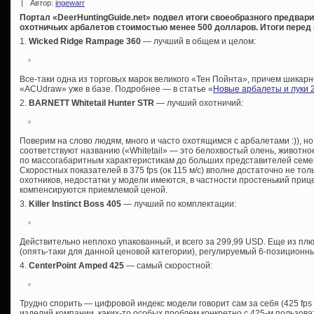
|
Автор:
ingewarr
Портал «DeerHuntingGuide.net» подвел итоги своеобразного предвари
охотничьих арбалетов стоимостью менее 500 долларов. Итоги перед
1.
Wicked Ridge Rampage 360
— лучший в общем и целом:
Все-таки одна из торговых марок великого «Тен Пойнта», причем шикар
«ACUdraw» уже в базе. Подробнее — в статье «
Новые арбалеты и луки 
2.
BARNETT Whitetail Hunter STR
— лучший охотничий:
Поверим на слово людям, много и часто охотящимся с арбалетами :)), н
соответствуют названию («Whitetail» — это белохвостый олень, животно
по массогабаритным характеристикам до больших представителей семе
Скоростных показателей в 375 fps (ок 115 м/с) вполне достаточно не то
охотников, недостатки у модели имеются, в частности простенький прице
компенсируются приемлемой ценой.
3.
Killer Instinct Boss 405
— лучший по комплектации:
Действительно неплохо упакованный, и всего за 299,99 USD. Еще из пл
(опять-таки для данной ценовой категории), регулируемый 6-позиционный
4.
CenterPoint Amped 425
— самый скоростной:
Трудно спорить — цифровой индекс модели говорит сам за себя (425 fps ~
изделий компании, каких-то особых проблем конкретно с 425-м пользоват