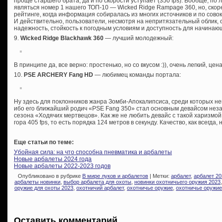
проще старшего брата, да и по скорости уступает (350 fps). Вообще, по
являться номер 1 нашего ТОП-10 — Wicked Ridge Rampage 360, но, скоре
рейтинге, когда информация собиралась из многих источников и по сово
И действительно, пользователи, несмотря на непритязательный облик, 
надежность, стойкость к погодным условиям и доступность для начинаю
9.
Wicked Ridge Blackhawk 360
— лучший молодежный:
В принципе да, все верно: простенько, но со вкусом :)), очень легкий, це
10.
PSE ARCHERY Fang HD
— любимец команды портала:
Ну здесь для поклонников жанра Зомби-Апокалипсиса, среди которых нем
ибо его ближайший родич «PSE Fang 350» стал основным девайсом незаб
сезона «Ходячих мертвецов». Как же не любить девайс с такой харизмой
гора 405 fps, то есть порядка 124 метров в секунду. Качество, как всегда, 
Еще статьи по теме:
Убойная сила: на что способна пневматика и арбалеты
Новые арбалеты 2024 года
Новые арбалеты 2022-2023 годов
Опубликовано в рубрике
В мире луков и арбалетов
| Метки:
арбалет
,
арбалет 20
арбалеты новинки
,
выбор арбалета для охоты
,
новинки охотничьего оружия 2023
оружие для охоты 2023
,
охотничий арбалет
,
охотничье оружие
,
охотничье оружие
Оставить комментарий