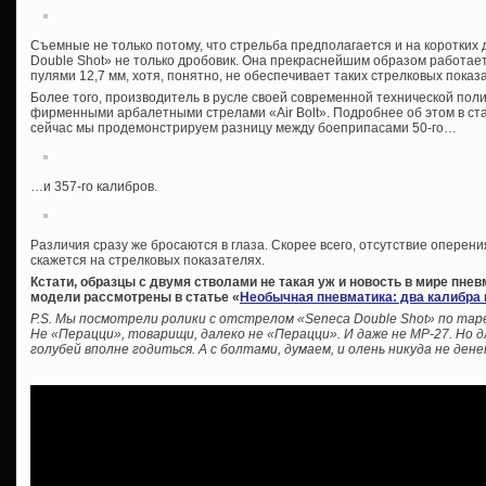
Съемные не только потому, что стрельба предполагается и на коротких 
Double Shot» не только дробовик. Она прекраснейшим образом работае
пулями 12,7 мм, хотя, понятно, не обеспечивает таких стрелковых показ
Более того, производитель в русле своей современной технической пол
фирменными арбалетными стрелами «Air Bolt». Подробнее об этом в ста
сейчас мы продемонстрируем разницу между боеприпасами 50-го…
…и 357-го калибров.
Различия сразу же бросаются в глаза. Скорее всего, отсутствие оперен
скажется на стрелковых показателях.
Кстати, образцы с двумя стволами не такая уж и новость в мире пне
модели рассмотрены в статье «
Необычная пневматика: два калибра 
P.S. Мы посмотрели ролики с отстрелом «Seneca Double Shot» по тар
Не «Перацци», товарищи, далеко не «Перацци». И даже не МР-27. Но 
голубей вполне годиться. А с болтами, думаем, и олень никуда не дене