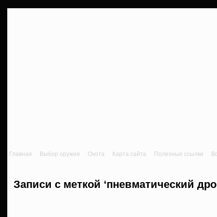
Главная
Выбор оружия
Охота
Карта сайта
Полезные ссылки
В
Записи с меткой ‘пневматический дро