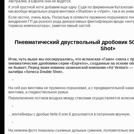
Австралии, в Европе они не водятся.
К этой грустной ноте добавим еще одну. Судя по фирменным Каталогам
как вообще модельных рядов винтовок «Shadow» и «Viper», так и их уни
Если честно, очень жаль. Поскольку в сегменте пружинно-поршневого пн
внедрения ГП да разного рода декоративных финтифлюшек вроде «инт
тормоза компенсатора», заметен явный застой.
Пневматический двуствольный дробовик 50
Shot»
Итак, чуть выше мы посокрушались, что испанская «Гамо» сняла с п
пневматические дробовики серии «Express», созданные на основе об
не бывает. Перед вами новинка заокеанской компании «Air Venturi» 
калибра «Seneca Double Shot».
На сей раз винтовка не пружинно-поршневая, а с предварительной нака
винтовка, а гладкоствольное ружье.
Переключение потоков воздуха между стволами осуществляется колеси
…контейнеры с дробью №№ 6 или 8 досылаются в патронник вручную.
На нижнем фото показаны съемные дульные сужения, положительно вли