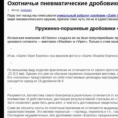
Охотничьи пневматические дробовик
|
Автор:
ingewarr
Пару лет назад мы описывали
уникальный арбалет-дробовик «Zubin 
мире пневматического оружия, причем тоже чуть ли не в единственном
Пружинно-поршневые дробовики 
Испанская компания «El Gamo» создала их на базе популярнейших п
ценового сегмента — винтовок «Shadow» и «Viper». Только к этим на
Итак, «Gamo Viper Express» (на верхнем фото) и «Gamo Shadow Express»
По внешнему виду изделия фактически не отличаются от своего прототи
.22 (5,5 мм). Однако это уже не обычная пружинно-поршневая винтовка,
Его «патроны» представляют из себя пластиковые цилиндры-картриджи
находится заряд из 19 дробинок № 9.
Разумеется, баллистика такого боеприпаса разительно отличается от к
пневматики. И действительно, дистанция результативной стрельбы из «
Зато позволяет даже бить дичь влет, о чем есть достоверные свидетель
Сами же объекты охоты по понятным причинам не отличаются выдающ
характеристиками. Это мелкие пернатые — горлицы, перепела и т.п., та
Последнее неудивительно, ибо дробовики серии «Express» предназнач